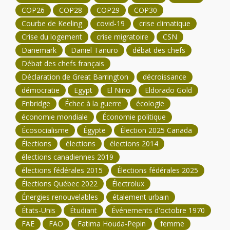
COP26
COP28
COP29
COP30
Courbe de Keeling
covid-19
crise climatique
Crise du logement
crise migratoire
CSN
Danemark
Daniel Tanuro
débat des chefs
Débat des chefs français
Déclaration de Great Barrington
décroissance
démocratie
Egypt
El Niño
Eldorado Gold
Enbridge
Échec à la guerre
écologie
économie mondiale
Économie politique
Écosocialisme
Égypte
Élection 2025 Canada
Élections
élections
élections 2014
élections canadiennes 2019
élections fédérales 2015
Élections fédérales 2025
Élections Québec 2022
Électrolux
Énergies renouvelables
étalement urbain
États-Unis
Étudiant
Événements d'octobre 1970
FAE
FAO
Fatima Houda-Pepin
femme