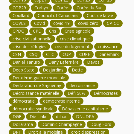
COP29
Corbyn
Corée
Corée du Sud
Couillard
Council of Canadians
Coût de la vie
COVES
Covid
covid-19
covid-zéro
CP-CC
CPDQ
CPE
Cris
Crise agricole
crise civilisationnelle
crise climatique
crise des réfugiés
crise du logement
croissance
CSN
CSQ
CTC
CUP
CUPE
Danemark
Daniel Tanuro
Dany Laferrière
Davos
Deep State
Desjardins
Dette
Deuxième guerre mondiale
Déclaration de Saguenay
décroissance
Décroissance matérielle
Défi 50%
Démocrates
démocratie
démocratie interne
démocratie syndicale
Dépasser le capitalisme
DGE
Die Linke
djihad
DNUDPA
Dollarama
Dominic Champagne
Doug Ford
DPJ
Droit à la mobilité
droit d'expression