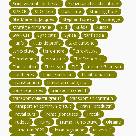
Soulèvements du fleuve
Souveraineté autochtone
SPEDE
SPQ-libre
stalinisme
Standing Rock
Ste-Marie-St-Jacques
Stéphan Bureau
stratégie
stratégie climatique
Sud
Suède
Suisse
SWITCH
Syndicats
Syriza
tarif social
Tarifs
Taux de profit
taxe carbone
terre-étuve
terre-mère
Terre-Neuve
Terrebonne
terrorisme
The Economist
The Jacobin
The Leap
TJC
tornade Gatineau
Tourbières
Tout-électrique
Traditionnalistes
TransCanada
transition écologique
transnationales
transport collectif
transport collectif gratuit
transport en commun
Transport en commun gratuit
Travail productif
Travailleurs
Trente glorieuses
Trotski
Trudeau
Trump
Trump. Terre-étuve
Ukraine
Ultimatum 2020
Union paysanne
université