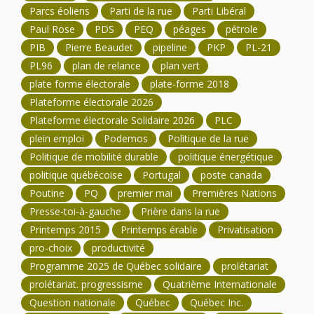
Parcs éoliens
Parti de la rue
Parti Libéral
Paul Rose
PDS
PEQ
péages
pétrole
PIB
Pierre Beaudet
pipeline
PKP
PL-21
PL96
plan de relance
plan vert
plate forme électorale
plate-forme 2018
Plateforme électorale 2026
Plateforme électorale Solidaire 2026
PLC
plein emploi
Podemos
Politique de la rue
Politique de mobilité durable
politique énergétique
politique québécoise
Portugal
poste canada
Poutine
PQ
premier mai
Premières Nations
Presse-toi-à-gauche
Prière dans la rue
Printemps 2015
Printemps érable
Privatisation
pro-choix
productivité
Programme 2025 de Québec solidaire
prolétariat
prolétariat. progressisme
Quatrième Internationale
Question nationale
Québec
Québec Inc.