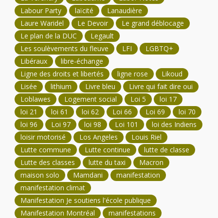
Labour Party
laïcité
Lanaudière
Laure Waridel
Le Devoir
Le grand déblocage
Le plan de la DUC
Legault
Les soulèvements du fleuve
LFI
LGBTQ+
Libéraux
libre-échange
Ligne des droits et libertés
ligne rose
Likoud
Lisée
lithium
Livre bleu
Livre qui fait dire oui
Loblawes
Logement social
Loi 5
loi 17
loi 21
loi 61
loi 62
Loi 66
Loi 69
loi 70
loi 96
Loi 97
loi 98
Loi 101
loi des Indiens
loisir motorisé
Los Angeles
Louis Riel
Lutte commune
Lutte continue
lutte de classe
Lutte des classes
lutte du taxi
Macron
maison solo
Mamdani
manifestation
manifestation climat
Manifestation Je soutiens l'école publique
Manifestation Montréal
manifestations