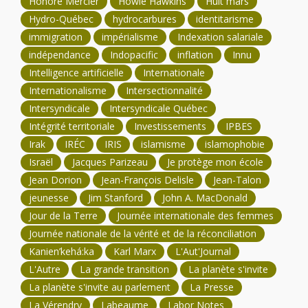
Honoré Mercier
Howie Hawkins
Huit mars
Hydro-Québec
hydrocarbures
identitarisme
immigration
impérialisme
Indexation salariale
indépendance
Indopacific
inflation
Innu
Intelligence artificielle
Internationale
Internationalisme
Intersectionnalité
Intersyndicale
Intersyndicale Québec
Intégrité territoriale
Investissements
IPBES
Irak
IRÉC
IRIS
islamisme
islamophobie
Israël
Jacques Parizeau
Je protège mon école
Jean Dorion
Jean-François Delisle
Jean-Talon
jeunesse
Jim Stanford
John A. MacDonald
Jour de la Terre
Journée internationale des femmes
Journée nationale de la vérité et de la réconciliation
Kanien’kehá:ka
Karl Marx
L'Aut'Journal
L'Autre
La grande transition
La planète s'invite
La planète s'invite au parlement
La Presse
La Vérendry
Labeaume
Labor Notes