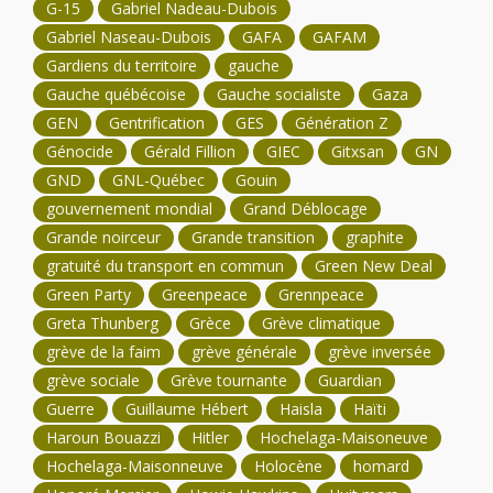
G-15
Gabriel Nadeau-Dubois
Gabriel Naseau-Dubois
GAFA
GAFAM
Gardiens du territoire
gauche
Gauche québécoise
Gauche socialiste
Gaza
GEN
Gentrification
GES
Génération Z
Génocide
Gérald Fillion
GIEC
Gitxsan
GN
GND
GNL-Québec
Gouin
gouvernement mondial
Grand Déblocage
Grande noirceur
Grande transition
graphite
gratuité du transport en commun
Green New Deal
Green Party
Greenpeace
Grennpeace
Greta Thunberg
Grèce
Grève climatique
grève de la faim
grève générale
grève inversée
grève sociale
Grève tournante
Guardian
Guerre
Guillaume Hébert
Haisla
Haïti
Haroun Bouazzi
Hitler
Hochelaga-Maisoneuve
Hochelaga-Maisonneuve
Holocène
homard