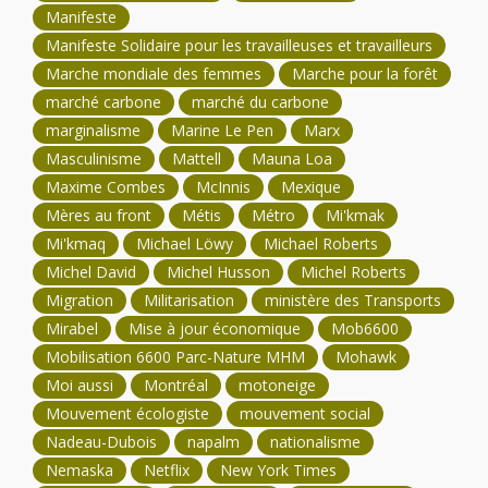
Manifeste
Manifeste Solidaire pour les travailleuses et travailleurs
Marche mondiale des femmes
Marche pour la forêt
marché carbone
marché du carbone
marginalisme
Marine Le Pen
Marx
Masculinisme
Mattell
Mauna Loa
Maxime Combes
McInnis
Mexique
Mères au front
Métis
Métro
Mi'kmak
Mi'kmaq
Michael Löwy
Michael Roberts
Michel David
Michel Husson
Michel Roberts
Migration
Militarisation
ministère des Transports
Mirabel
Mise à jour économique
Mob6600
Mobilisation 6600 Parc-Nature MHM
Mohawk
Moi aussi
Montréal
motoneige
Mouvement écologiste
mouvement social
Nadeau-Dubois
napalm
nationalisme
Nemaska
Netflix
New York Times