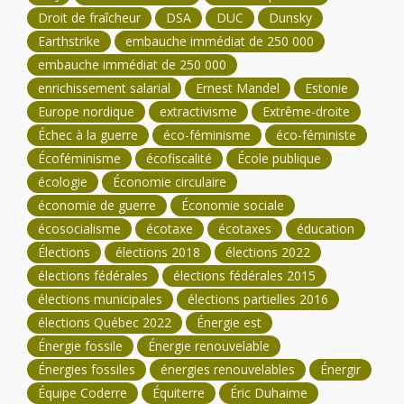
Droit de fraîcheur
DSA
DUC
Dunsky
Earthstrike
embauche immédiat de 250 000
embauche immédiat de 250 000
enrichissement salarial
Ernest Mandel
Estonie
Europe nordique
extractivisme
Extrême-droite
Échec à la guerre
éco-féminisme
éco-féministe
Écoféminisme
écofiscalité
École publique
écologie
Économie circulaire
économie de guerre
Économie sociale
écosocialisme
écotaxe
écotaxes
éducation
Élections
élections 2018
élections 2022
élections fédérales
élections fédérales 2015
élections municipales
élections partielles 2016
élections Québec 2022
Énergie est
Énergie fossile
Énergie renouvelable
Énergies fossiles
énergies renouvelables
Énergir
Équipe Coderre
Équiterre
Éric Duhaime