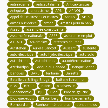
anti-racisme
anticapitalisme
Anticapitalistas
Antiquité
antiracisme
APN
APNQL
Appel des mairesses et maires
Aprilus
APTS
armes nucléaires
armée
Artistes pour la paix
Assad
assemblée constituante
Assemblée nationale
ASSÉ
assurance-emploi
ATCATF
Atikamekw
attentats de Paris
Aufstehen
Aurélie Lanctôt
Aussant
austérité
auto électrique
auto hydroélectrique
auto solo
Autochtone
Autochtones
autodétermination
Azerbaïdjan
Banque du Canada
Banque Scotia
Banques
BAPE
barbarie
Barrette
Bataille de Billings Bridge
batterie lithium-ion
BDS
BECCS
Biden
biodiversité
Bioéconomie
BJP
Bloc
Bloc de gauche
Bloc québécois
Bloomberg
bombardements
Bombardier
Bonheur intérieur brut
bonus-malus