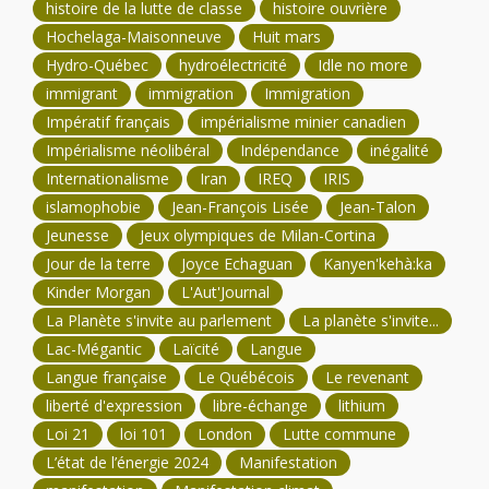
histoire de la lutte de classe
histoire ouvrière
Hochelaga-Maisonneuve
Huit mars
Hydro-Québec
hydroélectricité
Idle no more
immigrant
immigration
Immigration
Impératif français
impérialisme minier canadien
Impérialisme néolibéral
Indépendance
inégalité
Internationalisme
Iran
IREQ
IRIS
islamophobie
Jean-François Lisée
Jean-Talon
Jeunesse
Jeux olympiques de Milan-Cortina
Jour de la terre
Joyce Echaguan
Kanyen'kehà:ka
Kinder Morgan
L'Aut'Journal
La Planète s'invite au parlement
La planète s'invite...
Lac-Mégantic
Laïcité
Langue
Langue française
Le Québécois
Le revenant
liberté d'expression
libre-échange
lithium
Loi 21
loi 101
London
Lutte commune
L’état de l’énergie 2024
Manifestation