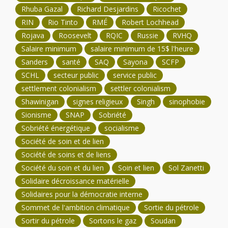
Rhuba Gazal
Richard Desjardins
Ricochet
RIN
Rio Tinto
RMÉ
Robert Lochhead
Rojava
Roosevelt
RQIC
Russie
RVHQ
Salaire minimum
salaire minimum de 15$ l'heure
Sanders
santé
SAQ
Sayona
SCFP
SCHL
secteur public
service public
settlement colonialism
settler colonialism
Shawinigan
signes religieux
Singh
sinophobie
Sionisme
SNAP
Sobriété
Sobriété énergétique
socialisme
Société de soin et de lien
Société de soins et de liens
Société du soin et du lien
Soin et lien
Sol Zanetti
Solidaire décroissance matérielle
Solidaires pour la démocratie interne
Sommet de l'ambition climatique
Sortie du pétrole
Sortir du pétrole
Sortons le gaz
Soudan