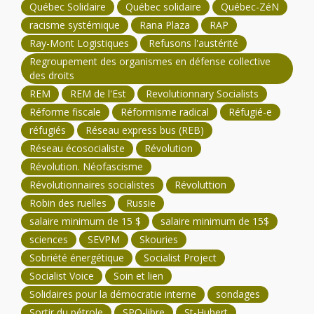
Québec Solidaire
Québec solidaire
Québec-ZéN
racisme systémique
Rana Plaza
RAP
Ray-Mont Logistiques
Refusons l'austérité
Regroupement des organismes en défense collective
des droits
REM
REM de l'Est
Revolutionnary Socialists
Réforme fiscale
Réformisme radical
Réfugié-e
réfugiés
Réseau express bus (REB)
Réseau écosocialiste
Révolution
Révolution. Néofascisme
Révolutionnaires socialistes
Révoluttion
Robin des ruelles
Russie
salaire minimum de 15 $
salaire minimum de 15$
sciences
SEVPM
Skouries
Sobriété énergétique
Socialist Project
Socialist Voice
Soin et lien
Solidaires pour la démocratie interne
sondages
Sortir du pétrole
SPQ-libre
St-Hubert