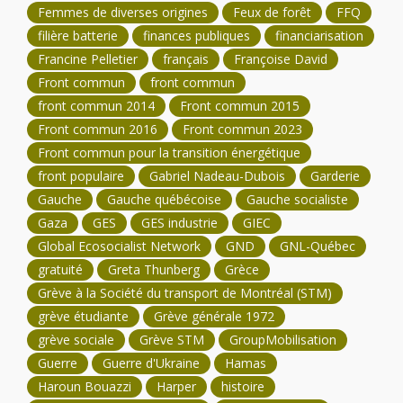
Femmes de diverses origines
Feux de forêt
FFQ
filière batterie
finances publiques
financiarisation
Francine Pelletier
français
Françoise David
Front commun
front commun
front commun 2014
Front commun 2015
Front commun 2016
Front commun 2023
Front commun pour la transition énergétique
front populaire
Gabriel Nadeau-Dubois
Garderie
Gauche
Gauche québécoise
Gauche socialiste
Gaza
GES
GES industrie
GIEC
Global Ecosocialist Network
GND
GNL-Québec
gratuité
Greta Thunberg
Grèce
Grève à la Société du transport de Montréal (STM)
grève étudiante
Grève générale 1972
grève sociale
Grève STM
GroupMobilisation
Guerre
Guerre d'Ukraine
Hamas
Haroun Bouazzi
Harper
histoire