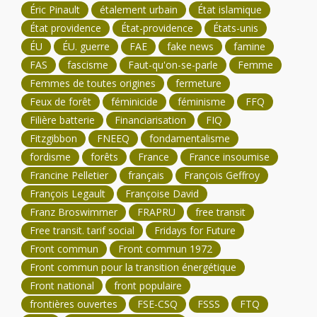
Éric Pinault
étalement urbain
État islamique
État providence
État-providence
États-unis
ÉU
ÉU. guerre
FAE
fake news
famine
FAS
fascisme
Faut-qu'on-se-parle
Femme
Femmes de toutes origines
fermeture
Feux de forêt
féminicide
féminisme
FFQ
Filière batterie
Financiarisation
FIQ
Fitzgibbon
FNEEQ
fondamentalisme
fordisme
forêts
France
France insoumise
Francine Pelletier
français
François Geffroy
François Legault
Françoise David
Franz Broswimmer
FRAPRU
free transit
Free transit. tarif social
Fridays for Future
Front commun
Front commun 1972
Front commun pour la transition énergétique
Front national
front populaire
frontières ouvertes
FSE-CSQ
FSSS
FTQ