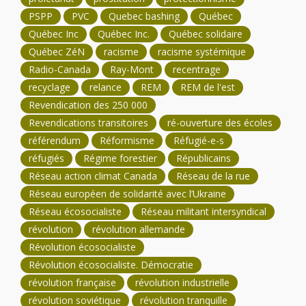
PSPP
PVC
Quebec bashing
Québec
Québec Inc
Québec Inc.
Québec solidaire
Québec ZéN
racisme
racisme systémique
Radio-Canada
Ray-Mont
recentrage
recyclage
relance
REM
REM de l'est
Revendication des 250 000
Revendications transitoires
ré-ouverture des écoles
référendum
Réformisme
Réfugié-e-s
réfugiés
Régime forestier
Républicains
Réseau action climat Canada
Réseau de la rue
Réseau européen de solidarité avec l’Ukraine
Réseau écosocialiste
Réseau militant intersyndical
révolution
révolution allemande
Révolution écosocialiste
Révolution écosocialiste. Démocratie
révolution française
révolution industrielle
révolution soviétique
révolution tranquille