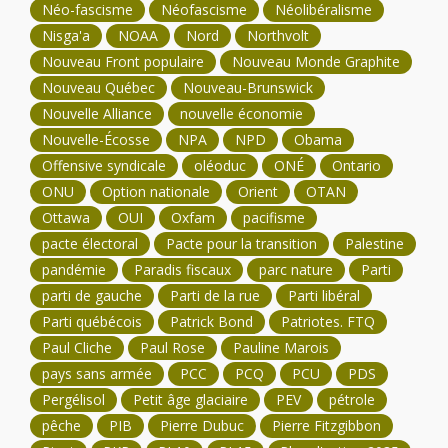
Néo-fascisme
Néofascisme
Néolibéralisme
Nisga'a
NOAA
Nord
Northvolt
Nouveau Front populaire
Nouveau Monde Graphite
Nouveau Québec
Nouveau-Brunswick
Nouvelle Alliance
nouvelle économie
Nouvelle-Écosse
NPA
NPD
Obama
Offensive syndicale
oléoduc
ONÉ
Ontario
ONU
Option nationale
Orient
OTAN
Ottawa
OUI
Oxfam
pacifisme
pacte électoral
Pacte pour la transition
Palestine
pandémie
Paradis fiscaux
parc nature
Parti
parti de gauche
Parti de la rue
Parti libéral
Parti québécois
Patrick Bond
Patriotes. FTQ
Paul Cliche
Paul Rose
Pauline Marois
pays sans armée
PCC
PCQ
PCU
PDS
Pergélisol
Petit âge glaciaire
PEV
pétrole
pêche
PIB
Pierre Dubuc
Pierre Fitzgibbon