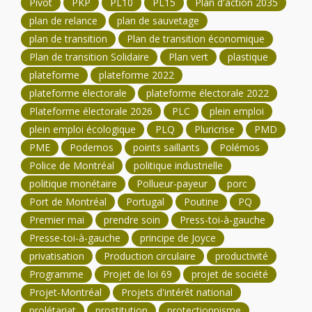
Pivot
PKP
PL10
PL15
Plan d'action 2035
plan de relance
plan de sauvetage
plan de transition
Plan de transition économique
Plan de transition Solidaire
Plan vert
plastique
plateforme
plateforme 2022
plateforme électorale
plateforme électorale 2022
Plateforme électorale 2026
PLC
plein emploi
plein emploi écologique
PLQ
Pluricrise
PMD
PME
Podemos
points saillants
Polémos
Police de Montréal
politique industrielle
politique monétaire
Pollueur-payeur
porc
Port de Montréal
Portugal
Poutine
PQ
Premier mai
prendre soin
Press-toi-à-gauche
Presse-toi-à-gauche
principe de Joyce
privatisation
Production circulaire
productivité
Programme
Projet de loi 69
projet de société
Projet-Montréal
Projets d'intérêt national
prolétariat
prostitution
protectionnisme