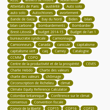
Attentats de Paris
austérité
Auto solo
auto solo
Autochtones
avortement
Bande de Gaza
Bay du Nord
Biden
bilan
bilan carbone
bombardements
Bombardier
Brest-Litovsk
budget 2014-15
Budget de l'an 1
bureaucratie syndicale
Camionnage
Camionneurs
Canada
canicule
capitalisme
capitalisme vert
caq
Carney
Catalogne
CCMM
CDPQ
Centre de la productivité et de la prospérité
CEVES
Charlie Hebdo
Charte des valeurs
charte des valeurs
chômage
Circonscription de Richelieu
climat
Climate Equity Reference Calculator
Colombie britannique
Conférence sur le climat
consensus
Convention fiscale
Convoi de la liberté
COP15
COP16
COP21