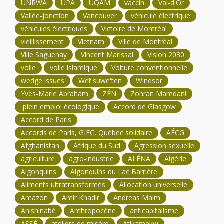
UNRWA
UPA
UQÀM
vaccin
Val-d'Or
Vallée-Jonction
Vancouver
véhicule électrique
véhicules électriques
Victoire de Montréal
vieillissement
Vietnam
Ville de Montréal
Ville Saguenay
Vincent Marissal
Vision 2030
voile
voile islamique
Voiture conventionnelle
wedge issues
Wet'suwe'ten
Windsor
Yves-Marie Abraham
ZÉN
Zohran Mamdani
plein emploi écologique
Accord de Glasgow
Accord de Paris
Accords de Paris, GIEC, Québec solidaire
AÉCG
Afghanistan
Afrique du Sud
Agression sexuelle
agriculture
agro-industrie
ALÉNA
Algérie
Algonquins
Algonquins du Lac Barrière
Aliments ultratransformés
Allocation universelle
Amazon
Amir Khadir
Andreas Malm
Anishinabé
Anthropocène
anticapitalisme
ASSÉ
ateliers de misère
Atikamekw