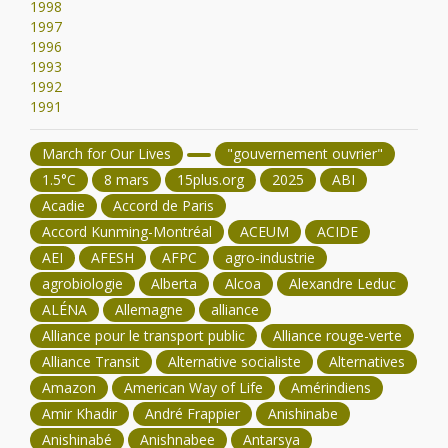
1998
1997
1996
1993
1992
1991
March for Our Lives
"gouvernement ouvrier"
1.5°C
8 mars
15plus.org
2025
ABI
Acadie
Accord de Paris
Accord Kunming-Montréal
ACEUM
ACIDE
AEI
AFESH
AFPC
agro-industrie
agrobiologie
Alberta
Alcoa
Alexandre Leduc
ALÉNA
Allemagne
alliance
Alliance pour le transport public
Alliance rouge-verte
Alliance Transit
Alternative socialiste
Alternatives
Amazon
American Way of Life
Amérindiens
Amir Khadir
André Frappier
Anishinabe
Anishinabé
Anishnabee
Antarsya