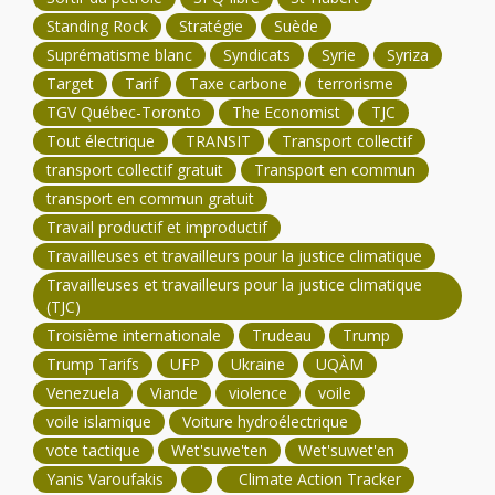
Standing Rock
Stratégie
Suède
Suprématisme blanc
Syndicats
Syrie
Syriza
Target
Tarif
Taxe carbone
terrorisme
TGV Québec-Toronto
The Economist
TJC
Tout électrique
TRANSIT
Transport collectif
transport collectif gratuit
Transport en commun
transport en commun gratuit
Travail productif et improductif
Travailleuses et travailleurs pour la justice climatique
Travailleuses et travailleurs pour la justice climatique
(TJC)
Troisième internationale
Trudeau
Trump
Trump Tarifs
UFP
Ukraine
UQÀM
Venezuela
Viande
violence
voile
voile islamique
Voiture hydroélectrique
vote tactique
Wet'suwe'ten
Wet'suwet'en
Yanis Varoufakis
Climate Action Tracker