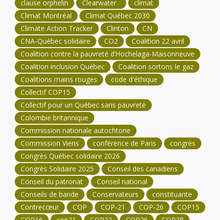
clause orphelin
Clearwater
climat
Climat Montréal
Climat Québec 2030
Climate Action Tracker
Clinton
CN
CNA-Québec solidaire
CO2
Coalition 22 avril
Coalition contre la pauvreté d’Hochelaga-Maisonneuve
Coalition inclusion Québec
Coalition sortons le gaz
Coalitions mains rouges
code d'éthique
Collectif COP15
Collectif pour un Québec sans pauvreté
Colombie britannique
Commission nationale autochtone
Commission Viens
conférence de Paris
congrès
Congrès Québec solidaire 2026
Congrès Solidaire 2025
Conseil des canadiens
Conseil du patronat
Conseil national
Conseils de bande
Conservateurs
constituante
Contrecœur
COP
COP-21
COP-26
COP15
COP16
cop21
COP22
COP26
COP28