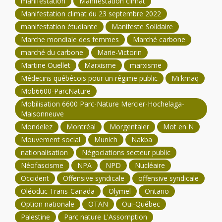
manifestation
Manifestation climat
Manifestation climat du 23 septembre 2022
manifestation étudiante
Manifeste Solidaire
Marche mondiale des femmes
Marché carbone
marché du carbone
Marie-Victorin
Martine Ouellet
Marxisme
marxisme
Médecins québécois pour un régime public
Mi'kmaq
Mob6600-ParcNature
Mobilisation 6600 Parc-Nature Mercier-Hochelaga-
Maisonneuve
Mondelez
Montréal
Morgentaler
Mot en N
Mouvement social
Munich
Nakba
nationalisation
Négociations secteur public
Néofascisme
NPA
NPD
Nucléaire
Occident
Offensive syndicale
offensive syndicale
Oléoduc Trans-Canada
Olymel
Ontario
Option nationale
OTAN
Oui-Québec
Palestine
Parc nature L'Assomption