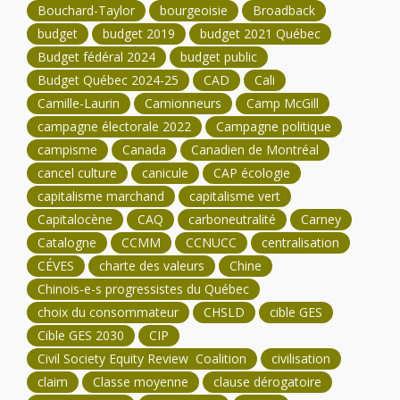
Bouchard-Taylor
bourgeoisie
Broadback
budget
budget 2019
budget 2021 Québec
Budget fédéral 2024
budget public
Budget Québec 2024-25
CAD
Cali
Camille-Laurin
Camionneurs
Camp McGill
campagne électorale 2022
Campagne politique
campisme
Canada
Canadien de Montréal
cancel culture
canicule
CAP écologie
capitalisme marchand
capitalisme vert
Capitalocène
CAQ
carboneutralité
Carney
Catalogne
CCMM
CCNUCC
centralisation
CÉVES
charte des valeurs
Chine
Chinois-e-s progressistes du Québec
choix du consommateur
CHSLD
cible GES
Cible GES 2030
CIP
Civil Society Equity Review Coalition
civilisation
claim
Classe moyenne
clause dérogatoire