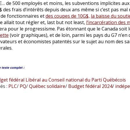
… de 500 employés et moins, les subventions implicites aux
 des frais d’intérêts depuis deux ans même si c’est pas mal mo
 de fonctionnaires et
des coupes de 10G$,
la baisse du soutie
 allait tout régler et, last but not least,
l’incarcération des 
era pour le progressisme. Pas étonnant que le Canada soit
ette
(voir graphiques), et de loin, parmi les pays du G7 n’en
ateurs et économistes patentés sur le sujet au nom des sain
rales.
e
texte complet :
et fédéral Libéral au Conseil national du Parti Québécois
és :
PLC
/
PQ
/
Québec solidaire
/
Budget fédéral 2024
/
indépe