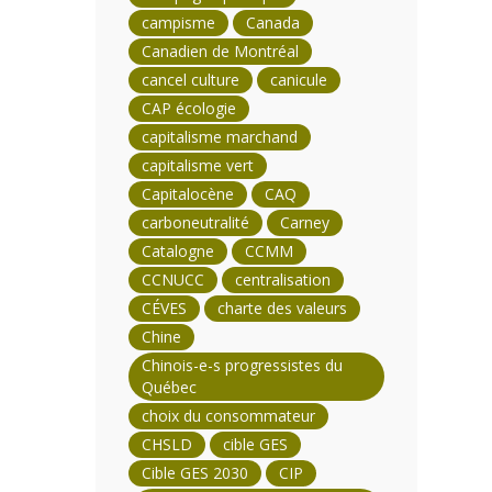
campisme
Canada
Canadien de Montréal
cancel culture
canicule
CAP écologie
capitalisme marchand
capitalisme vert
Capitalocène
CAQ
carboneutralité
Carney
Catalogne
CCMM
CCNUCC
centralisation
CÉVES
charte des valeurs
Chine
Chinois-e-s progressistes du
Québec
choix du consommateur
CHSLD
cible GES
Cible GES 2030
CIP