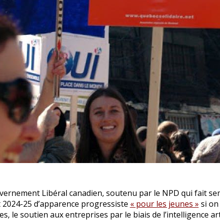
ernement Libéral canadien, soutenu par le NPD qui fait sem
 2024-25 d’apparence progressiste
« pour les jeunes »
si on
res, le soutien aux entreprises par le biais de l’intelligence a