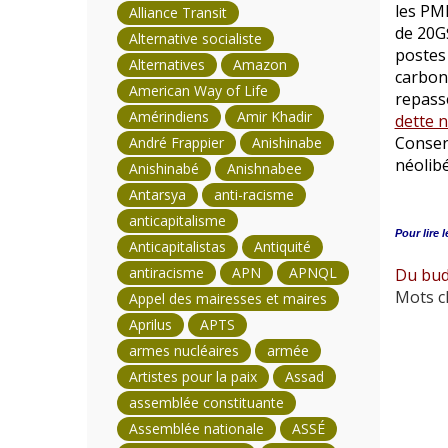
les PME
Alliance Transit
de 20G$
Alternative socialiste
postes
Alternatives
Amazon
carbone
American Way of Life
repass
Amérindiens
Amir Khadir
dette n
Conserv
André Frappier
Anishinabe
néolibé
Anishinabé
Anishnabee
Antarsya
anti-racisme
anticapitalisme
Pour lire l
Anticapitalistas
Antiquité
antiracisme
APN
APNQL
Du budg
Mots cl
Appel des mairesses et maires
Aprilus
APTS
armes nucléaires
armée
Artistes pour la paix
Assad
assemblée constituante
Assemblée nationale
ASSÉ