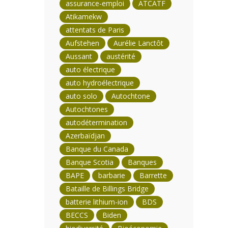
assurance-emploi
ATCATF
Atikamekw
attentats de Paris
Aufstehen
Aurélie Lanctôt
Aussant
austérité
auto électrique
auto hydroélectrique
auto solo
Autochtone
Autochtones
autodétermination
Azerbaïdjan
Banque du Canada
Banque Scotia
Banques
BAPE
barbarie
Barrette
Bataille de Billings Bridge
batterie lithium-ion
BDS
BECCS
Biden