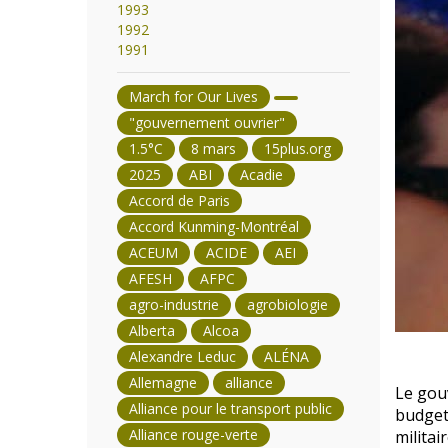
1993
1992
1991
March for Our Lives
"gouvernement ouvrier"
1.5°C
8 mars
15plus.org
2025
ABI
Acadie
Accord de Paris
Accord Kunming-Montréal
ACEUM
ACIDE
AEI
AFESH
AFPC
agro-industrie
agrobiologie
Alberta
Alcoa
Alexandre Leduc
ALÉNA
Allemagne
alliance
Le gouv
Alliance pour le transport public
budget
Alliance rouge-verte
militai