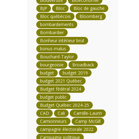
biodiversité
Bioéconomie
BJP
Bloc
Bloc de gauche
Bloc québécois
Bloomberg
bombardements
Bombardier
Bonheur intérieur brut
bonus-malus
Bouchard-Taylor
bourgeoisie
Broadback
budget
budget 2019
budget 2021 Québec
Budget fédéral 2024
budget public
Budget Québec 2024-25
CAD
Cali
Camille-Laurin
Camionneurs
Camp McGill
campagne électorale 2022
Campagne politique