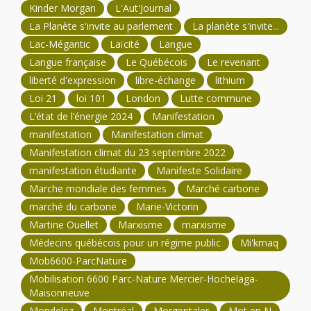
Kinder Morgan
L'Aut'Journal
La Planète s'invite au parlement
La planète s'invite...
Lac-Mégantic
Laïcité
Langue
Langue française
Le Québécois
Le revenant
liberté d'expression
libre-échange
lithium
Loi 21
loi 101
London
Lutte commune
L’état de l’énergie 2024
Manifestation
manifestation
Manifestation climat
Manifestation climat du 23 septembre 2022
manifestation étudiante
Manifeste Solidaire
Marche mondiale des femmes
Marché carbone
marché du carbone
Marie-Victorin
Martine Ouellet
Marxisme
marxisme
Médecins québécois pour un régime public
Mi'kmaq
Mob6600-ParcNature
Mobilisation 6600 Parc-Nature Mercier-Hochelaga-
Maisonneuve
Mondelez
Montréal
Morgentaler
Mot en N