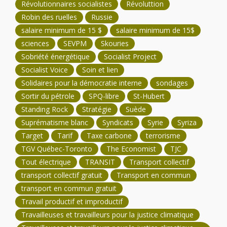
Révolutionnaires socialistes
Révoluttion
Robin des ruelles
Russie
salaire minimum de 15 $
salaire minimum de 15$
sciences
SEVPM
Skouries
Sobriété énergétique
Socialist Project
Socialist Voice
Soin et lien
Solidaires pour la démocratie interne
sondages
Sortir du pétrole
SPQ-libre
St-Hubert
Standing Rock
Stratégie
Suède
Suprématisme blanc
Syndicats
Syrie
Syriza
Target
Tarif
Taxe carbone
terrorisme
TGV Québec-Toronto
The Economist
TJC
Tout électrique
TRANSIT
Transport collectif
transport collectif gratuit
Transport en commun
transport en commun gratuit
Travail productif et improductif
Travailleuses et travailleurs pour la justice climatique