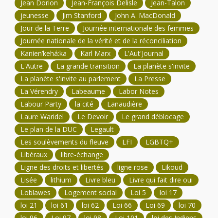
Jean Dorion
Jean-François Delisle
Jean-Talon
jeunesse
Jim Stanford
John A. MacDonald
Jour de la Terre
Journée internationale des femmes
Journée nationale de la vérité et de la réconciliation
Kanien’kehá:ka
Karl Marx
L'Aut'Journal
L'Autre
La grande transition
La planète s'invite
La planète s'invite au parlement
La Presse
La Vérendry
Labeaume
Labor Notes
Labour Party
laïcité
Lanaudière
Laure Waridel
Le Devoir
Le grand déblocage
Le plan de la DUC
Legault
Les soulèvements du fleuve
LFI
LGBTQ+
Libéraux
libre-échange
Ligne des droits et libertés
ligne rose
Likoud
Lisée
lithium
Livre bleu
Livre qui fait dire oui
Loblawes
Logement social
Loi 5
loi 17
loi 21
loi 61
loi 62
Loi 66
Loi 69
loi 70
loi 96
Loi 97
loi 98
Loi 101
loi des Indiens