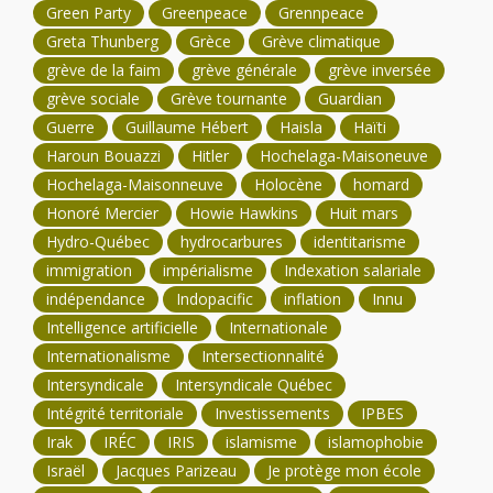
Green Party
Greenpeace
Grennpeace
Greta Thunberg
Grèce
Grève climatique
grève de la faim
grève générale
grève inversée
grève sociale
Grève tournante
Guardian
Guerre
Guillaume Hébert
Haisla
Haïti
Haroun Bouazzi
Hitler
Hochelaga-Maisoneuve
Hochelaga-Maisonneuve
Holocène
homard
Honoré Mercier
Howie Hawkins
Huit mars
Hydro-Québec
hydrocarbures
identitarisme
immigration
impérialisme
Indexation salariale
indépendance
Indopacific
inflation
Innu
Intelligence artificielle
Internationale
Internationalisme
Intersectionnalité
Intersyndicale
Intersyndicale Québec
Intégrité territoriale
Investissements
IPBES
Irak
IRÉC
IRIS
islamisme
islamophobie
Israël
Jacques Parizeau
Je protège mon école