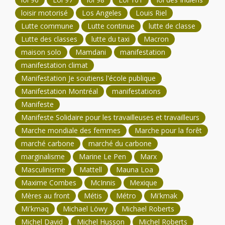
loisir motorisé
Los Angeles
Louis Riel
Lutte commune
Lutte continue
lutte de classe
Lutte des classes
lutte du taxi
Macron
maison solo
Mamdani
manifestation
manifestation climat
Manifestation Je soutiens l'école publique
Manifestation Montréal
manifestations
Manifeste
Manifeste Solidaire pour les travailleuses et travailleurs
Marche mondiale des femmes
Marche pour la forêt
marché carbone
marché du carbone
marginalisme
Marine Le Pen
Marx
Masculinisme
Mattell
Mauna Loa
Maxime Combes
McInnis
Mexique
Mères au front
Métis
Métro
Mi'kmak
Mi'kmaq
Michael Löwy
Michael Roberts
Michel David
Michel Husson
Michel Roberts