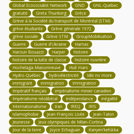
Global Ecosocialist Network
GND
GNL-Québec
gratuité
Greta Thunberg
Grèce
Grève à la Société du transport de Montréal (STM)
grève étudiante
Grève générale 1972
grève sociale
Grève STM
GroupMobilisation
Guerre
Guerre d'Ukraine
Hamas
Haroun Bouazzi
Harper
histoire
histoire de la lutte de classe
histoire ouvrière
Hochelaga-Maisonneuve
Huit mars
Hydro-Québec
hydroélectricité
Idle no more
immigrant
immigration
Immigration
Impératif français
impérialisme minier canadien
Impérialisme néolibéral
Indépendance
inégalité
Internationalisme
Iran
IREQ
IRIS
islamophobie
Jean-François Lisée
Jean-Talon
Jeunesse
Jeux olympiques de Milan-Cortina
Jour de la terre
Joyce Echaguan
Kanyen'kehà:ka