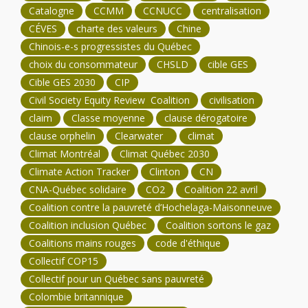
Catalogne
CCMM
CCNUCC
centralisation
CÉVES
charte des valeurs
Chine
Chinois-e-s progressistes du Québec
choix du consommateur
CHSLD
cible GES
Cible GES 2030
CIP
Civil Society Equity Review Coalition
civilisation
claim
Classe moyenne
clause dérogatoire
clause orphelin
Clearwater
climat
Climat Montréal
Climat Québec 2030
Climate Action Tracker
Clinton
CN
CNA-Québec solidaire
CO2
Coalition 22 avril
Coalition contre la pauvreté d’Hochelaga-Maisonneuve
Coalition inclusion Québec
Coalition sortons le gaz
Coalitions mains rouges
code d'éthique
Collectif COP15
Collectif pour un Québec sans pauvreté
Colombie britannique