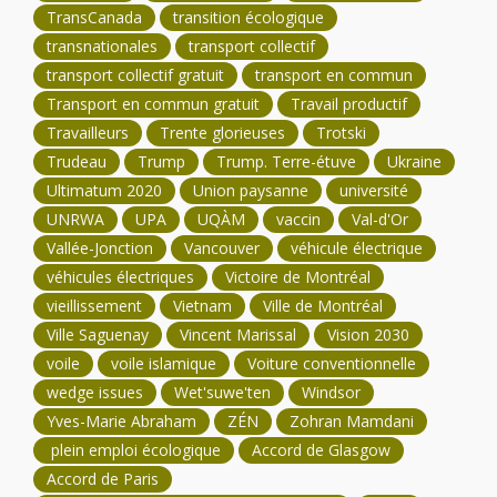
TransCanada
transition écologique
transnationales
transport collectif
transport collectif gratuit
transport en commun
Transport en commun gratuit
Travail productif
Travailleurs
Trente glorieuses
Trotski
Trudeau
Trump
Trump. Terre-étuve
Ukraine
Ultimatum 2020
Union paysanne
université
UNRWA
UPA
UQÀM
vaccin
Val-d'Or
Vallée-Jonction
Vancouver
véhicule électrique
véhicules électriques
Victoire de Montréal
vieillissement
Vietnam
Ville de Montréal
Ville Saguenay
Vincent Marissal
Vision 2030
voile
voile islamique
Voiture conventionnelle
wedge issues
Wet'suwe'ten
Windsor
Yves-Marie Abraham
ZÉN
Zohran Mamdani
plein emploi écologique
Accord de Glasgow
Accord de Paris