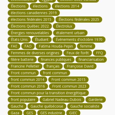
Élections
élections
élections 2014
élections canadiennes 2019
élections fédérales 2015
Élections fédérales 2025
Élections Québec 2022
Électrolux
Énergies renouvelables
étalement urbain
États-Unis
Étudiant
Événements d'octobre 1970
FAE
FAO
Fatima Houda-Pepin
femme
Femmes de diverses origines
Feux de forêt
FFQ
filière batterie
finances publiques
financiarisation
Francine Pelletier
français
Françoise David
Front commun
front commun
front commun 2014
Front commun 2015
Front commun 2016
Front commun 2023
Front commun pour la transition énergétique
front populaire
Gabriel Nadeau-Dubois
Garderie
Gauche
Gauche québécoise
Gauche socialiste
Gaza
GES
GES industrie
GIEC