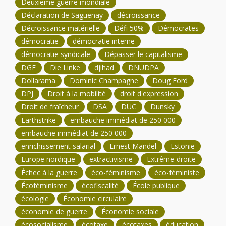
Deuxième guerre mondiale
Déclaration de Saguenay
décroissance
Décroissance matérielle
Défi 50%
Démocrates
démocratie
démocratie interne
démocratie syndicale
Dépasser le capitalisme
DGE
Die Linke
djihad
DNUDPA
Dollarama
Dominic Champagne
Doug Ford
DPJ
Droit à la mobilité
droit d'expression
Droit de fraîcheur
DSA
DUC
Dunsky
Earthstrike
embauche immédiat de 250 000
embauche immédiat de 250 000
enrichissement salarial
Ernest Mandel
Estonie
Europe nordique
extractivisme
Extrême-droite
Échec à la guerre
éco-féminisme
éco-féministe
Écoféminisme
écofiscalité
École publique
écologie
Économie circulaire
économie de guerre
Économie sociale
écosocialisme
écotaxe
écotaxes
éducation