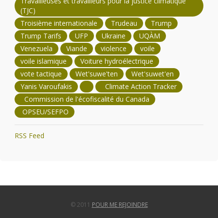
Travailleuses et travailleurs pour la justice climatique
(TJC)
Troisième internationale
Trudeau
Trump
Trump Tarifs
UFP
Ukraine
UQÀM
Venezuela
Viande
violence
voile
voile islamique
Voiture hydroélectrique
vote tactique
Wet'suwe'ten
Wet'suwet'en
Yanis Varoufakis
Climate Action Tracker
Commission de l'écofiscalité du Canada
OPSEU/SEFPO
RSS Feed
© 2011
POUR ME REJOINDRE