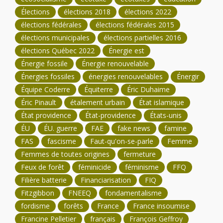
Élections
élections 2018
élections 2022
élections fédérales
élections fédérales 2015
élections municipales
élections partielles 2016
élections Québec 2022
Énergie est
Énergie fossile
Énergie renouvelable
Énergies fossiles
énergies renouvelables
Énergir
Équipe Coderre
Équiterre
Éric Duhaime
Éric Pinault
étalement urbain
État islamique
État providence
État-providence
États-unis
ÉU
ÉU. guerre
FAE
fake news
famine
FAS
fascisme
Faut-qu'on-se-parle
Femme
Femmes de toutes origines
fermeture
Feux de forêt
féminicide
féminisme
FFQ
Filière batterie
Financiarisation
FIQ
Fitzgibbon
FNEEQ
fondamentalisme
fordisme
forêts
France
France insoumise
Francine Pelletier
français
François Geffroy