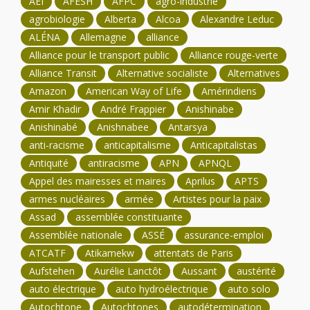
AEI
AFESH
AFPC
agro-industrie
agrobiologie
Alberta
Alcoa
Alexandre Leduc
ALÉNA
Allemagne
alliance
Alliance pour le transport public
Alliance rouge-verte
Alliance Transit
Alternative socialiste
Alternatives
Amazon
American Way of Life
Amérindiens
Amir Khadir
André Frappier
Anishinabe
Anishinabé
Anishnabee
Antarsya
anti-racisme
anticapitalisme
Anticapitalistas
Antiquité
antiracisme
APN
APNQL
Appel des mairesses et maires
Aprilus
APTS
armes nucléaires
armée
Artistes pour la paix
Assad
assemblée constituante
Assemblée nationale
ASSÉ
assurance-emploi
ATCATF
Atikamekw
attentats de Paris
Aufstehen
Aurélie Lanctôt
Aussant
austérité
auto électrique
auto hydroélectrique
auto solo
Autochtone
Autochtones
autodétermination