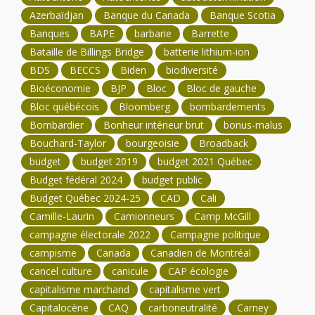
Azerbaïdjan
Banque du Canada
Banque Scotia
Banques
BAPE
barbarie
Barrette
Bataille de Billings Bridge
batterie lithium-ion
BDS
BECCS
Biden
biodiversité
Bioéconomie
BJP
Bloc
Bloc de gauche
Bloc québécois
Bloomberg
bombardements
Bombardier
Bonheur intérieur brut
bonus-malus
Bouchard-Taylor
bourgeoisie
Broadback
budget
budget 2019
budget 2021 Québec
Budget fédéral 2024
budget public
Budget Québec 2024-25
CAD
Cali
Camille-Laurin
Camionneurs
Camp McGill
campagne électorale 2022
Campagne politique
campisme
Canada
Canadien de Montréal
cancel culture
canicule
CAP écologie
capitalisme marchand
capitalisme vert
Capitalocène
CAQ
carboneutralité
Carney