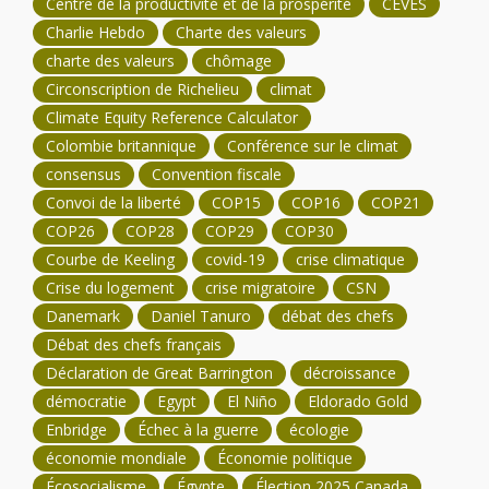
Centre de la productivité et de la prospérité
CEVES
Charlie Hebdo
Charte des valeurs
charte des valeurs
chômage
Circonscription de Richelieu
climat
Climate Equity Reference Calculator
Colombie britannique
Conférence sur le climat
consensus
Convention fiscale
Convoi de la liberté
COP15
COP16
COP21
COP26
COP28
COP29
COP30
Courbe de Keeling
covid-19
crise climatique
Crise du logement
crise migratoire
CSN
Danemark
Daniel Tanuro
débat des chefs
Débat des chefs français
Déclaration de Great Barrington
décroissance
démocratie
Egypt
El Niño
Eldorado Gold
Enbridge
Échec à la guerre
écologie
économie mondiale
Économie politique
Écosocialisme
Égypte
Élection 2025 Canada