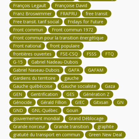
François Legault
Françoise David
Franz Broswimmer
FRAPRU
free transit
Free transit. tarif social
Fridays for Future
Front commun
Front commun 1972
Front commun pour la transition énergétique
Front national
front populaire
frontières ouvertes
FSE-CSQ
FSSS
FTQ
G-15
Gabriel Nadeau-Dubois
Gabriel Naseau-Dubois
GAFA
GAFAM
Gardiens du territoire
gauche
Gauche québécoise
Gauche socialiste
Gaza
GEN
Gentrification
GES
Génération Z
Génocide
Gérald Fillion
GIEC
Gitxsan
GN
GND
GNL-Québec
Gouin
gouvernement mondial
Grand Déblocage
Grande noirceur
Grande transition
graphite
gratuité du transport en commun
Green New Deal