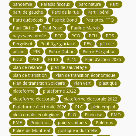
pandémie
Paradis fiscaux
parc nature
Parti
parti de gauche
Parti de la rue
Parti libéral
Parti québécois
Patrick Bond
Patriotes. FTQ
Paul Cliche
Paul Rose
Pauline Marois
pays sans armée
PCC
PCQ
PCU
PDS
Pergélisol
Petit âge glaciaire
PEV
pétrole
pêche
PIB
Pierre Dubuc
Pierre Fitzgibbon
Pivot
PKP
PL10
PL15
Plan d'action 2035
plan de relance
plan de sauvetage
plan de transition
Plan de transition économique
Plan de transition Solidaire
Plan vert
plastique
plateforme
plateforme 2022
plateforme électorale
plateforme électorale 2022
Plateforme électorale 2026
PLC
plein emploi
plein emploi écologique
PLQ
Pluricrise
PMD
PME
Podemos
points saillants
Polémos
Police de Montréal
politique industrielle