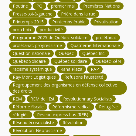
Poutine
PQ
premier mai
Premières Nations
Presse-toi-à-gauche
Prière dans la rue
Printemps 2015
Printemps érable
Privatisation
pro-choix
productivité
Programme 2025 de Québec solidaire
prolétariat
prolétariat. progressisme
Quatrième Internationale
Question nationale
Québec
Québec Inc.
Québec Solidaire
Québec solidaire
Québec-ZéN
racisme systémique
Rana Plaza
RAP
Ray-Mont Logistiques
Refusons l'austérité
Regroupement des organismes en défense collective
des droits
REM
REM de l'Est
Revolutionnary Socialists
Réforme fiscale
Réformisme radical
Réfugié-e
réfugiés
Réseau express bus (REB)
Réseau écosocialiste
Révolution
Révolution. Néofascisme