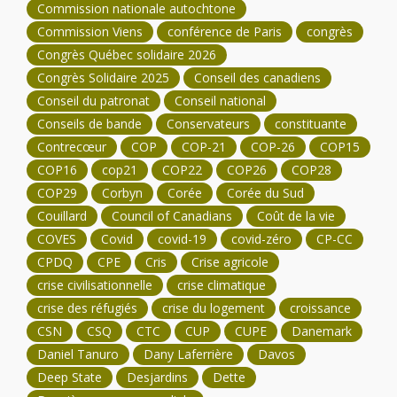
Commission nationale autochtone
Commission Viens
conférence de Paris
congrès
Congrès Québec solidaire 2026
Congrès Solidaire 2025
Conseil des canadiens
Conseil du patronat
Conseil national
Conseils de bande
Conservateurs
constituante
Contrecœur
COP
COP-21
COP-26
COP15
COP16
cop21
COP22
COP26
COP28
COP29
Corbyn
Corée
Corée du Sud
Couillard
Council of Canadians
Coût de la vie
COVES
Covid
covid-19
covid-zéro
CP-CC
CPDQ
CPE
Cris
Crise agricole
crise civilisationnelle
crise climatique
crise des réfugiés
crise du logement
croissance
CSN
CSQ
CTC
CUP
CUPE
Danemark
Daniel Tanuro
Dany Laferrière
Davos
Deep State
Desjardins
Dette