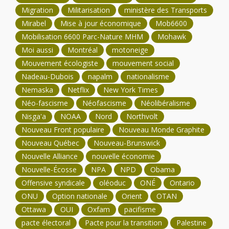
Migration
Militarisation
ministère des Transports
Mirabel
Mise à jour économique
Mob6600
Mobilisation 6600 Parc-Nature MHM
Mohawk
Moi aussi
Montréal
motoneige
Mouvement écologiste
mouvement social
Nadeau-Dubois
napalm
nationalisme
Nemaska
Netflix
New York Times
Néo-fascisme
Néofascisme
Néolibéralisme
Nisga'a
NOAA
Nord
Northvolt
Nouveau Front populaire
Nouveau Monde Graphite
Nouveau Québec
Nouveau-Brunswick
Nouvelle Alliance
nouvelle économie
Nouvelle-Écosse
NPA
NPD
Obama
Offensive syndicale
oléoduc
ONÉ
Ontario
ONU
Option nationale
Orient
OTAN
Ottawa
OUI
Oxfam
pacifisme
pacte électoral
Pacte pour la transition
Palestine