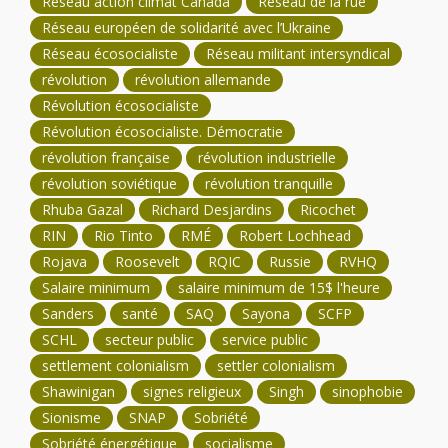
Réseau action climat Canada
Réseau de la rue
Réseau européen de solidarité avec l’Ukraine
Réseau écosocialiste
Réseau militant intersyndical
révolution
révolution allemande
Révolution écosocialiste
Révolution écosocialiste. Démocratie
révolution française
révolution industrielle
révolution soviétique
révolution tranquille
Rhuba Gazal
Richard Desjardins
Ricochet
RIN
Rio Tinto
RMÉ
Robert Lochhead
Rojava
Roosevelt
RQIC
Russie
RVHQ
Salaire minimum
salaire minimum de 15$ l'heure
Sanders
santé
SAQ
Sayona
SCFP
SCHL
secteur public
service public
settlement colonialism
settler colonialism
Shawinigan
signes religieux
Singh
sinophobie
Sionisme
SNAP
Sobriété
Sobriété énergétique
socialisme