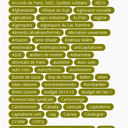
Accords de Paris, GIEC, Québec solidaire
AÉCG
Afghanistan
Afrique du Sud
Agression sexuelle
agriculture
agro-industrie
ALÉNA
Algérie
Algonquins
Algonquins du Lac Barrière
Aliments ultratransformés
Allocation universelle
Amazon
Amir Khadir
Andreas Malm
Anishinabé
Anthropocène
anticapitalisme
ASSÉ
ateliers de misère
Atikamekw
Attentats de Paris
austérité
Auto solo
auto solo
Autochtones
avortement
Bande de Gaza
Bay du Nord
Biden
bilan
bilan carbone
bombardements
Bombardier
Brest-Litovsk
budget 2014-15
Budget de l'an 1
bureaucratie syndicale
Camionnage
Camionneurs
Canada
canicule
capitalisme
capitalisme vert
caq
Carney
Catalogne
CCMM
CDPQ