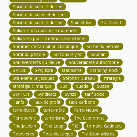
Société de soin et de lien
Société de soins et de liens
Société du soin et du lien
Soin et lien
Sol Zanetti
Solidaire décroissance matérielle
Solidaires pour la démocratie interne
Sommet de l'ambition climatique
Sortie du pétrole
Sortir du pétrole
Sortons le gaz
Soudan
Soulèvements du fleuve
Souveraineté autochtone
SPEDE
SPQ-libre
stalinisme
Standing Rock
Ste-Marie-St-Jacques
Stéphan Bureau
stratégie
stratégie climatique
Sud
Suède
Suisse
SWITCH
Syndicats
Syriza
tarif social
Tarifs
Taux de profit
taxe carbone
terre-étuve
terre-mère
Terre-Neuve
Terrebonne
terrorisme
The Economist
The Jacobin
The Leap
TJC
tornade Gatineau
Tourbières
Tout-électrique
Traditionnalistes