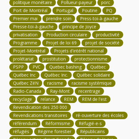
politique monétaire
Pollueur-payeur
porc
Port de Montréal
Portugal
Poutine
PQ
Premier mai
prendre soin
Press-toi-à-gauche
Presse-toi-à-gauche
principe de Joyce
privatisation
Production circulaire
productivité
Programme
Projet de loi 69
projet de société
Projet-Montréal
Projets d'intérêt national
prolétariat
prostitution
protectionnisme
PSPP
PVC
Quebec bashing
Québec
Québec Inc
Québec Inc.
Québec solidaire
Québec ZéN
racisme
racisme systémique
Radio-Canada
Ray-Mont
recentrage
recyclage
relance
REM
REM de l'est
Revendication des 250 000
Revendications transitoires
ré-ouverture des écoles
référendum
Réformisme
Réfugié-e-s
réfugiés
Régime forestier
Républicains