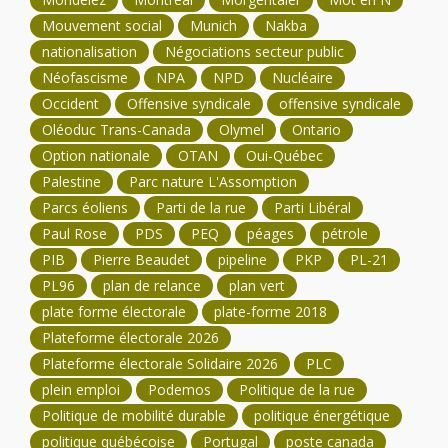
Mouvement social
Munich
Nakba
nationalisation
Négociations secteur public
Néofascisme
NPA
NPD
Nucléaire
Occident
Offensive syndicale
offensive syndicale
Oléoduc Trans-Canada
Olymel
Ontario
Option nationale
OTAN
Oui-Québec
Palestine
Parc nature L'Assomption
Parcs éoliens
Parti de la rue
Parti Libéral
Paul Rose
PDS
PEQ
péages
pétrole
PIB
Pierre Beaudet
pipeline
PKP
PL-21
PL96
plan de relance
plan vert
plate forme électorale
plate-forme 2018
Plateforme électorale 2026
Plateforme électorale Solidaire 2026
PLC
plein emploi
Podemos
Politique de la rue
Politique de mobilité durable
politique énergétique
politique québécoise
Portugal
poste canada