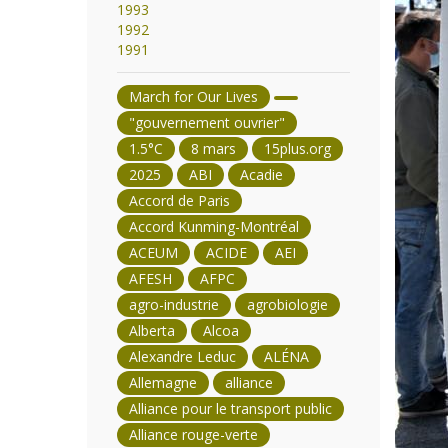
1993
1992
1991
March for Our Lives
"gouvernement ouvrier"
1.5°C
8 mars
15plus.org
2025
ABI
Acadie
Accord de Paris
Accord Kunming-Montréal
ACEUM
ACIDE
AEI
AFESH
AFPC
agro-industrie
agrobiologie
Alberta
Alcoa
Alexandre Leduc
ALÉNA
Allemagne
alliance
Alliance pour le transport public
Alliance rouge-verte