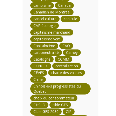
campisme
Canada
Canadien de Montréal
cancel culture
canicule
CAP écologie
capitalisme marchand
capitalisme vert
Capitalocène
CAQ
carboneutralité
Carney
Catalogne
CCMM
CCNUCC
centralisation
CÉVES
charte des valeurs
Chine
Chinois-e-s progressistes du
Québec
choix du consommateur
CHSLD
cible GES
Cible GES 2030
CIP