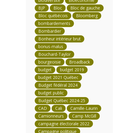
biodiversité
Bioéconomie
BJP
Bloc
Bloc de gauche
Bloc québécois
Bloomberg
bombardements
Bombardier
Bonheur intérieur brut
bonus-malus
Bouchard-Taylor
bourgeoisie
Broadback
budget
budget 2019
budget 2021 Québec
Budget fédéral 2024
budget public
Budget Québec 2024-25
CAD
Cali
Camille-Laurin
Camionneurs
Camp McGill
campagne électorale 2022
Campagne politique