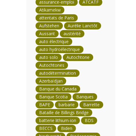
assurance-emploi
ATCATF
Atikamekw
attentats de Paris
Aufstehen
Aurélie Lanctôt
Aussant
austérité
auto électrique
auto hydroélectrique
auto solo
Autochtone
Autochtones
autodétermination
Azerbaïdjan
Banque du Canada
Banque Scotia
Banques
BAPE
barbarie
Barrette
Bataille de Billings Bridge
batterie lithium-ion
BDS
BECCS
Biden