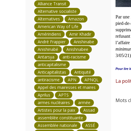
Alliance Transit
Alternative socialiste
Par une 
Alternatives
Amazon
pied-de-
American Way of Life
supprima
Amérindiens
Amir Khadir
refusant
André Frappier
Anishinabe
l’affair
Anishinabé
Anishnabee
minimu
3/05/21)
Antarsya
anti-racisme
anticapitalisme
Pour lire l
Anticapitalistas
Antiquité
antiracisme
APN
APNQL
La poli
Appel des mairesses et maires
Aprilus
APTS
Mots cl
armes nucléaires
armée
Artistes pour la paix
Assad
assemblée constituante
Assemblée nationale
ASSÉ