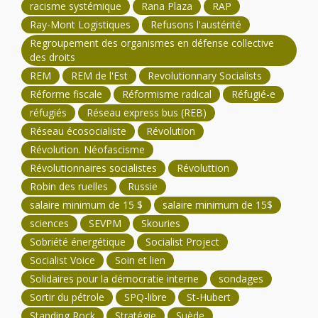
racisme systémique
Rana Plaza
RAP
Ray-Mont Logistiques
Refusons l'austérité
Regroupement des organismes en défense collective
des droits
REM
REM de l'Est
Revolutionnary Socialists
Réforme fiscale
Réformisme radical
Réfugié-e
réfugiés
Réseau express bus (REB)
Réseau écosocialiste
Révolution
Révolution. Néofascisme
Révolutionnaires socialistes
Révoluttion
Robin des ruelles
Russie
salaire minimum de 15 $
salaire minimum de 15$
sciences
SEVPM
Skouries
Sobriété énergétique
Socialist Project
Socialist Voice
Soin et lien
Solidaires pour la démocratie interne
sondages
Sortir du pétrole
SPQ-libre
St-Hubert
Standing Rock
Stratégie
Suède