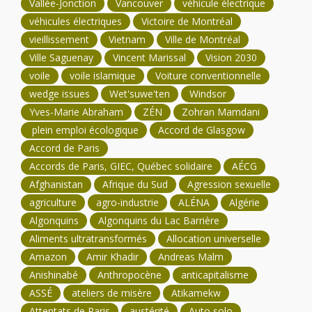
Vallée-Jonction
Vancouver
véhicule électrique
véhicules électriques
Victoire de Montréal
vieillissement
Vietnam
Ville de Montréal
Ville Saguenay
Vincent Marissal
Vision 2030
voile
voile islamique
Voiture conventionnelle
wedge issues
Wet'suwe'ten
Windsor
Yves-Marie Abraham
ZÉN
Zohran Mamdani
plein emploi écologique
Accord de Glasgow
Accord de Paris
Accords de Paris, GIEC, Québec solidaire
AÉCG
Afghanistan
Afrique du Sud
Agression sexuelle
agriculture
agro-industrie
ALÉNA
Algérie
Algonquins
Algonquins du Lac Barrière
Aliments ultratransformés
Allocation universelle
Amazon
Amir Khadir
Andreas Malm
Anishinabé
Anthropocène
anticapitalisme
ASSÉ
ateliers de misère
Atikamekw
Attentats de Paris
austérité
Auto solo