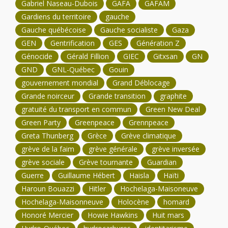
Gabriel Naseau-Dubois
GAFA
GAFAM
Gardiens du territoire
gauche
Gauche québécoise
Gauche socialiste
Gaza
GEN
Gentrification
GES
Génération Z
Génocide
Gérald Fillion
GIEC
Gitxsan
GN
GND
GNL-Québec
Gouin
gouvernement mondial
Grand Déblocage
Grande noirceur
Grande transition
graphite
gratuité du transport en commun
Green New Deal
Green Party
Greenpeace
Grennpeace
Greta Thunberg
Grèce
Grève climatique
grève de la faim
grève générale
grève inversée
grève sociale
Grève tournante
Guardian
Guerre
Guillaume Hébert
Haisla
Haïti
Haroun Bouazzi
Hitler
Hochelaga-Maisoneuve
Hochelaga-Maisonneuve
Holocène
homard
Honoré Mercier
Howie Hawkins
Huit mars