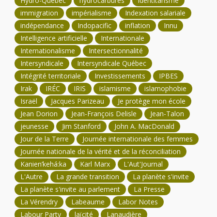
Hydro-Québec
hydrocarbures
identitarisme
immigration
impérialisme
Indexation salariale
indépendance
Indopacific
inflation
Innu
Intelligence artificielle
Internationale
Internationalisme
Intersectionnalité
Intersyndicale
Intersyndicale Québec
Intégrité territoriale
Investissements
IPBES
Irak
IRÉC
IRIS
islamisme
islamophobie
Israël
Jacques Parizeau
Je protège mon école
Jean Dorion
Jean-François Delisle
Jean-Talon
jeunesse
Jim Stanford
John A. MacDonald
Jour de la Terre
Journée internationale des femmes
Journée nationale de la vérité et de la réconciliation
Kanien’kehá:ka
Karl Marx
L'Aut'Journal
L'Autre
La grande transition
La planète s'invite
La planète s'invite au parlement
La Presse
La Vérendry
Labeaume
Labor Notes
Labour Party
laïcité
Lanaudière