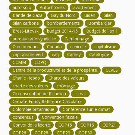
auto solo
Autochtones
avortement
Bande de Gaza
Bay du Nord
Biden
bilan
bilan carbone
bombardements
Bombardier
Brest-Litovsk
budget 2014-15
Budget de l'an 1
bureaucratie syndicale
Camionnage
Camionneurs
Canada
canicule
capitalisme
capitalisme vert
caq
Carney
Catalogne
CCMM
CDPQ
Centre de la productivité et de la prospérité
CEVES
Charlie Hebdo
Charte des valeurs
charte des valeurs
chômage
Circonscription de Richelieu
climat
Climate Equity Reference Calculator
Colombie britannique
Conférence sur le climat
consensus
Convention fiscale
Convoi de la liberté
COP15
COP16
COP21
COP26
COP28
COP29
COP30