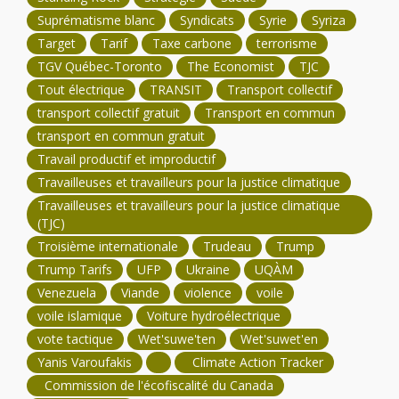
Suprématisme blanc
Syndicats
Syrie
Syriza
Target
Tarif
Taxe carbone
terrorisme
TGV Québec-Toronto
The Economist
TJC
Tout électrique
TRANSIT
Transport collectif
transport collectif gratuit
Transport en commun
transport en commun gratuit
Travail productif et improductif
Travailleuses et travailleurs pour la justice climatique
Travailleuses et travailleurs pour la justice climatique
(TJC)
Troisième internationale
Trudeau
Trump
Trump Tarifs
UFP
Ukraine
UQÀM
Venezuela
Viande
violence
voile
voile islamique
Voiture hydroélectrique
vote tactique
Wet'suwe'ten
Wet'suwet'en
Yanis Varoufakis
Climate Action Tracker
Commission de l'écofiscalité du Canada