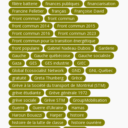
filière batterie
finances publiques
financiarisation
Francine Pelletier
français
Françoise David
Front commun
front commun
front commun 2014
Front commun 2015
Front commun 2016
Front commun 2023
Front commun pour la transition énergétique
front populaire
Gabriel Nadeau-Dubois
Garderie
Gauche
Gauche québécoise
Gauche socialiste
Gaza
GES
GES industrie
GIEC
Global Ecosocialist Network
GND
GNL-Québec
gratuité
Greta Thunberg
Grèce
Grève à la Société du transport de Montréal (STM)
grève étudiante
Grève générale 1972
grève sociale
Grève STM
GroupMobilisation
Guerre
Guerre d'Ukraine
Hamas
Haroun Bouazzi
Harper
histoire
histoire de la lutte de classe
histoire ouvrière