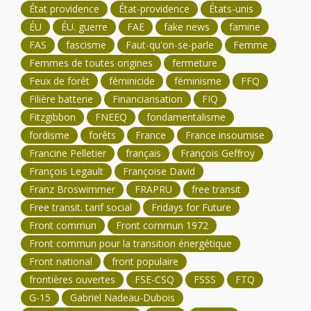
État providence
État-providence
États-unis
ÉU
ÉU. guerre
FAE
fake news
famine
FAS
fascisme
Faut-qu'on-se-parle
Femme
Femmes de toutes origines
fermeture
Feux de forêt
féminicide
féminisme
FFQ
Filière batterie
Financiarisation
FIQ
Fitzgibbon
FNEEQ
fondamentalisme
fordisme
forêts
France
France insoumise
Francine Pelletier
français
François Geffroy
François Legault
Françoise David
Franz Broswimmer
FRAPRU
free transit
Free transit. tarif social
Fridays for Future
Front commun
Front commun 1972
Front commun pour la transition énergétique
Front national
front populaire
frontières ouvertes
FSE-CSQ
FSSS
FTQ
G-15
Gabriel Nadeau-Dubois