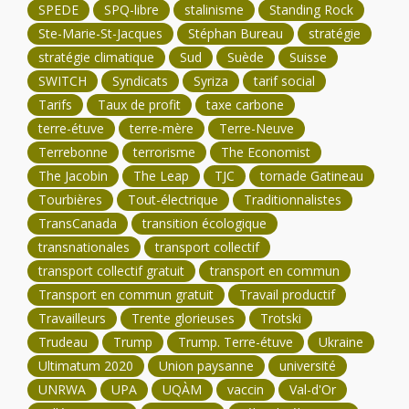
SPEDE
SPQ-libre
stalinisme
Standing Rock
Ste-Marie-St-Jacques
Stéphan Bureau
stratégie
stratégie climatique
Sud
Suède
Suisse
SWITCH
Syndicats
Syriza
tarif social
Tarifs
Taux de profit
taxe carbone
terre-étuve
terre-mère
Terre-Neuve
Terrebonne
terrorisme
The Economist
The Jacobin
The Leap
TJC
tornade Gatineau
Tourbières
Tout-électrique
Traditionnalistes
TransCanada
transition écologique
transnationales
transport collectif
transport collectif gratuit
transport en commun
Transport en commun gratuit
Travail productif
Travailleurs
Trente glorieuses
Trotski
Trudeau
Trump
Trump. Terre-étuve
Ukraine
Ultimatum 2020
Union paysanne
université
UNRWA
UPA
UQÀM
vaccin
Val-d'Or