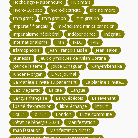
Hochelaga-Maisonneuve
Huit mars
Hydro-Québec
hydroélectricité
Idle no more
immigrant
immigration
Immigration
Impératif français
impérialisme minier canadien
Impérialisme néolibéral
Indépendance
inégalité
Internationalisme
Iran
IREQ
IRIS
islamophobie
Jean-François Lisée
Jean-Talon
Jeunesse
Jeux olympiques de Milan-Cortina
Jour de la terre
Joyce Echaguan
Kanyen'kehà:ka
Kinder Morgan
L'Aut'Journal
La Planète s'invite au parlement
La planète s'invite...
Lac-Mégantic
Laïcité
Langue
Langue française
Le Québécois
Le revenant
liberté d'expression
libre-échange
lithium
Loi 21
loi 101
London
Lutte commune
L’état de l’énergie 2024
Manifestation
manifestation
Manifestation climat