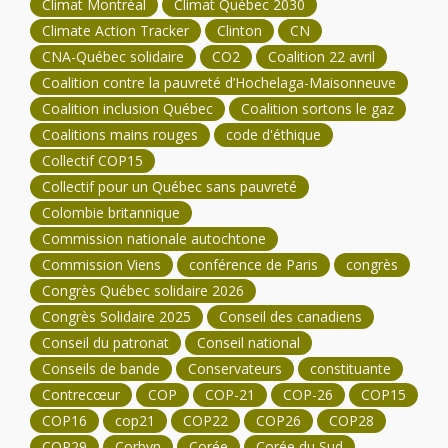
Climat Montréal
Climat Québec 2030
Climate Action Tracker
Clinton
CN
CNA-Québec solidaire
CO2
Coalition 22 avril
Coalition contre la pauvreté d’Hochelaga-Maisonneuve
Coalition inclusion Québec
Coalition sortons le gaz
Coalitions mains rouges
code d'éthique
Collectif COP15
Collectif pour un Québec sans pauvreté
Colombie britannique
Commission nationale autochtone
Commission Viens
conférence de Paris
congrès
Congrès Québec solidaire 2026
Congrès Solidaire 2025
Conseil des canadiens
Conseil du patronat
Conseil national
Conseils de bande
Conservateurs
constituante
Contrecœur
COP
COP-21
COP-26
COP15
COP16
cop21
COP22
COP26
COP28
COP29
Corbyn
Corée
Corée du Sud