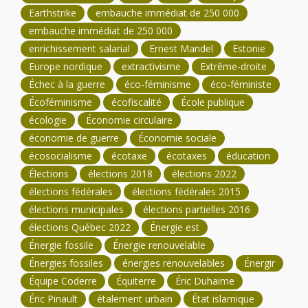
Earthstrike
embauche immédiat de 250 000
embauche immédiat de 250 000
enrichissement salarial
Ernest Mandel
Estonie
Europe nordique
extractivisme
Extrême-droite
Échec à la guerre
éco-féminisme
éco-féministe
Écoféminisme
écofiscalité
École publique
écologie
Économie circulaire
économie de guerre
Économie sociale
écosocialisme
écotaxe
écotaxes
éducation
Élections
élections 2018
élections 2022
élections fédérales
élections fédérales 2015
élections municipales
élections partielles 2016
élections Québec 2022
Énergie est
Énergie fossile
Énergie renouvelable
Énergies fossiles
énergies renouvelables
Énergir
Équipe Coderre
Équiterre
Éric Duhaime
Éric Pinault
étalement urbain
État islamique