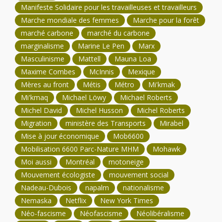
Manifeste Solidaire pour les travailleuses et travailleurs
Marche mondiale des femmes
Marche pour la forêt
marché carbone
marché du carbone
marginalisme
Marine Le Pen
Marx
Masculinisme
Mattell
Mauna Loa
Maxime Combes
McInnis
Mexique
Mères au front
Métis
Métro
Mi'kmak
Mi'kmaq
Michael Löwy
Michael Roberts
Michel David
Michel Husson
Michel Roberts
Migration
ministère des Transports
Mirabel
Mise à jour économique
Mob6600
Mobilisation 6600 Parc-Nature MHM
Mohawk
Moi aussi
Montréal
motoneige
Mouvement écologiste
mouvement social
Nadeau-Dubois
napalm
nationalisme
Nemaska
Netflix
New York Times
Néo-fascisme
Néofascisme
Néolibéralisme