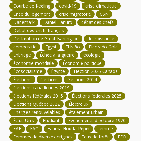
Courbe de Keeling
covid-19
crise climatique
Crise du logement
crise migratoire
CSN
Danemark
Daniel Tanuro
débat des chefs
Débat des chefs français
Déclaration de Great Barrington
décroissance
démocratie
Egypt
El Niño
Eldorado Gold
Enbridge
Échec à la guerre
écologie
économie mondiale
Économie politique
Écosocialisme
Égypte
Élection 2025 Canada
Élections
élections
élections 2014
élections canadiennes 2019
élections fédérales 2015
Élections fédérales 2025
Élections Québec 2022
Électrolux
Énergies renouvelables
étalement urbain
États-Unis
Étudiant
Événements d'octobre 1970
FAE
FAO
Fatima Houda-Pepin
femme
Femmes de diverses origines
Feux de forêt
FFQ