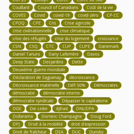
Couillard
Council of Canadians
Coût de la vie
COVES
Covid
covid-19
covid-zéro
CP-CC
CPDQ
CPE
Cris
Crise agricole
crise civilisationnelle
crise climatique
crise des réfugiés
crise du logement
croissance
CSN
CSQ
CTC
CUP
CUPE
Danemark
Daniel Tanuro
Dany Laferrière
Davos
Deep State
Desjardins
Dette
Deuxième guerre mondiale
Déclaration de Saguenay
décroissance
Décroissance matérielle
Défi 50%
Démocrates
démocratie
démocratie interne
démocratie syndicale
Dépasser le capitalisme
DGE
Die Linke
djihad
DNUDPA
Dollarama
Dominic Champagne
Doug Ford
DPJ
Droit à la mobilité
droit d'expression
Droit de fraîcheur
DSA
DUC
Dunsky