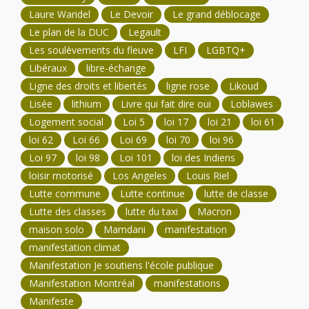
Laure Waridel
Le Devoir
Le grand déblocage
Le plan de la DUC
Legault
Les soulèvements du fleuve
LFI
LGBTQ+
Libéraux
libre-échange
Ligne des droits et libertés
ligne rose
Likoud
Lisée
lithium
Livre qui fait dire oui
Loblawes
Logement social
Loi 5
loi 17
loi 21
loi 61
loi 62
Loi 66
Loi 69
loi 70
loi 96
Loi 97
loi 98
Loi 101
loi des Indiens
loisir motorisé
Los Angeles
Louis Riel
Lutte commune
Lutte continue
lutte de classe
Lutte des classes
lutte du taxi
Macron
maison solo
Mamdani
manifestation
manifestation climat
Manifestation Je soutiens l'école publique
Manifestation Montréal
manifestations
Manifeste