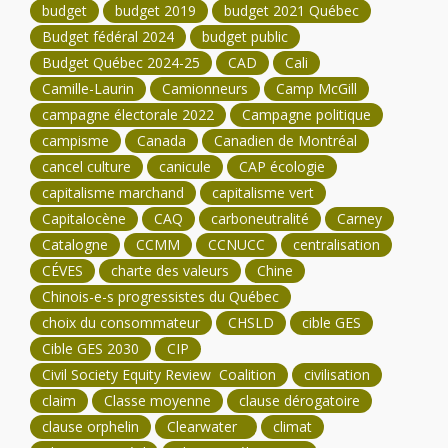
budget
budget 2019
budget 2021 Québec
Budget fédéral 2024
budget public
Budget Québec 2024-25
CAD
Cali
Camille-Laurin
Camionneurs
Camp McGill
campagne électorale 2022
Campagne politique
campisme
Canada
Canadien de Montréal
cancel culture
canicule
CAP écologie
capitalisme marchand
capitalisme vert
Capitalocène
CAQ
carboneutralité
Carney
Catalogne
CCMM
CCNUCC
centralisation
CÉVES
charte des valeurs
Chine
Chinois-e-s progressistes du Québec
choix du consommateur
CHSLD
cible GES
Cible GES 2030
CIP
Civil Society Equity Review Coalition
civilisation
claim
Classe moyenne
clause dérogatoire
clause orphelin
Clearwater
climat