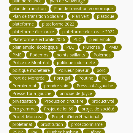
plan de relance
plan de sauvetage
plan de transition
Plan de transition économique
Plan de transition Solidaire
Plan vert
plastique
plateforme
plateforme 2022
plateforme électorale
plateforme électorale 2022
Plateforme électorale 2026
PLC
plein emploi
plein emploi écologique
PLQ
Pluricrise
PMD
PME
Podemos
points saillants
Polémos
Police de Montréal
politique industrielle
politique monétaire
Pollueur-payeur
porc
Port de Montréal
Portugal
Poutine
PQ
Premier mai
prendre soin
Press-toi-à-gauche
Presse-toi-à-gauche
principe de Joyce
privatisation
Production circulaire
productivité
Programme
Projet de loi 69
projet de société
Projet-Montréal
Projets d'intérêt national
prolétariat
prostitution
protectionnisme
PSPP
PVC
Quebec bashing
Québec