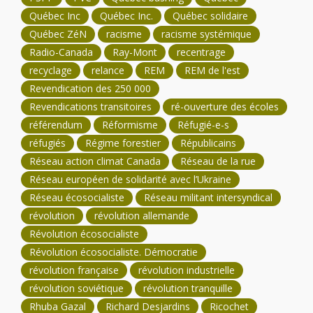
Québec Inc
Québec Inc.
Québec solidaire
Québec ZéN
racisme
racisme systémique
Radio-Canada
Ray-Mont
recentrage
recyclage
relance
REM
REM de l'est
Revendication des 250 000
Revendications transitoires
ré-ouverture des écoles
référendum
Réformisme
Réfugié-e-s
réfugiés
Régime forestier
Républicains
Réseau action climat Canada
Réseau de la rue
Réseau européen de solidarité avec l’Ukraine
Réseau écosocialiste
Réseau militant intersyndical
révolution
révolution allemande
Révolution écosocialiste
Révolution écosocialiste. Démocratie
révolution française
révolution industrielle
révolution soviétique
révolution tranquille
Rhuba Gazal
Richard Desjardins
Ricochet