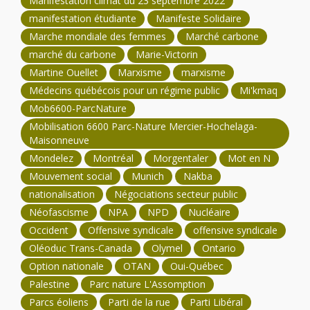
Manifestation climat du 23 septembre 2022
manifestation étudiante
Manifeste Solidaire
Marche mondiale des femmes
Marché carbone
marché du carbone
Marie-Victorin
Martine Ouellet
Marxisme
marxisme
Médecins québécois pour un régime public
Mi'kmaq
Mob6600-ParcNature
Mobilisation 6600 Parc-Nature Mercier-Hochelaga-
Maisonneuve
Mondelez
Montréal
Morgentaler
Mot en N
Mouvement social
Munich
Nakba
nationalisation
Négociations secteur public
Néofascisme
NPA
NPD
Nucléaire
Occident
Offensive syndicale
offensive syndicale
Oléoduc Trans-Canada
Olymel
Ontario
Option nationale
OTAN
Oui-Québec
Palestine
Parc nature L'Assomption
Parcs éoliens
Parti de la rue
Parti Libéral