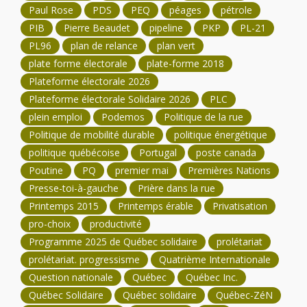
Paul Rose
PDS
PEQ
péages
pétrole
PIB
Pierre Beaudet
pipeline
PKP
PL-21
PL96
plan de relance
plan vert
plate forme électorale
plate-forme 2018
Plateforme électorale 2026
Plateforme électorale Solidaire 2026
PLC
plein emploi
Podemos
Politique de la rue
Politique de mobilité durable
politique énergétique
politique québécoise
Portugal
poste canada
Poutine
PQ
premier mai
Premières Nations
Presse-toi-à-gauche
Prière dans la rue
Printemps 2015
Printemps érable
Privatisation
pro-choix
productivité
Programme 2025 de Québec solidaire
prolétariat
prolétariat. progressisme
Quatrième Internationale
Question nationale
Québec
Québec Inc.
Québec Solidaire
Québec solidaire
Québec-ZéN