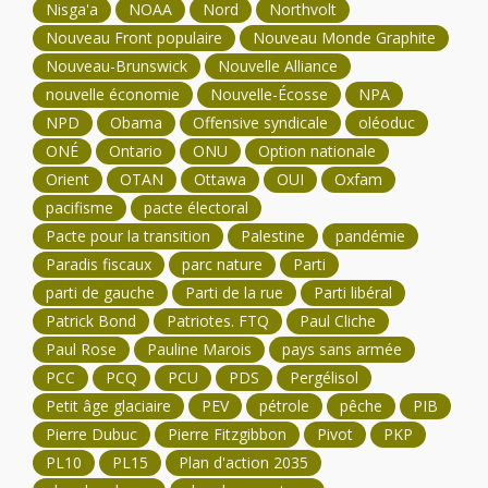
Nisga'a
NOAA
Nord
Northvolt
Nouveau Front populaire
Nouveau Monde Graphite
Nouveau-Brunswick
Nouvelle Alliance
nouvelle économie
Nouvelle-Écosse
NPA
NPD
Obama
Offensive syndicale
oléoduc
ONÉ
Ontario
ONU
Option nationale
Orient
OTAN
Ottawa
OUI
Oxfam
pacifisme
pacte électoral
Pacte pour la transition
Palestine
pandémie
Paradis fiscaux
parc nature
Parti
parti de gauche
Parti de la rue
Parti libéral
Patrick Bond
Patriotes. FTQ
Paul Cliche
Paul Rose
Pauline Marois
pays sans armée
PCC
PCQ
PCU
PDS
Pergélisol
Petit âge glaciaire
PEV
pétrole
pêche
PIB
Pierre Dubuc
Pierre Fitzgibbon
Pivot
PKP
PL10
PL15
Plan d'action 2035