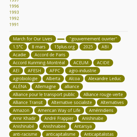
1996
1993
1992
1991
March for Our Lives
"gouvernement ouvrier"
1.5°C
8 mars
15plus.org
2025
ABI
Acadie
Accord de Paris
Accord Kunming-Montréal
ACEUM
ACIDE
AEI
AFESH
AFPC
agro-industrie
agrobiologie
Alberta
Alcoa
Alexandre Leduc
ALÉNA
Allemagne
alliance
Alliance pour le transport public
Alliance rouge-verte
Alliance Transit
Alternative socialiste
Alternatives
Amazon
American Way of Life
Amérindiens
Amir Khadir
André Frappier
Anishinabe
Anishinabé
Anishnabee
Antarsya
anti-racisme
anticapitalisme
Anticapitalistas