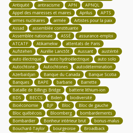
Antiquité
antiracisme
APN
APNQL
Appel des mairesses et maires
Aprilus
APTS
armes nucléaires
armée
Artistes pour la paix
Assad
assemblée constituante
Assemblée nationale
ASSÉ
assurance-emploi
ATCATF
Atikamekw
attentats de Paris
Aufstehen
Aurélie Lanctôt
Aussant
austérité
auto électrique
auto hydroélectrique
auto solo
Autochtone
Autochtones
autodétermination
Azerbaïdjan
Banque du Canada
Banque Scotia
Banques
BAPE
barbarie
Barrette
Bataille de Billings Bridge
batterie lithium-ion
BDS
BECCS
Biden
biodiversité
Bioéconomie
BJP
Bloc
Bloc de gauche
Bloc québécois
Bloomberg
bombardements
Bombardier
Bonheur intérieur brut
bonus-malus
Bouchard-Taylor
bourgeoisie
Broadback