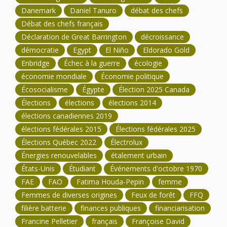
Danemark
Daniel Tanuro
débat des chefs
Débat des chefs français
Déclaration de Great Barrington
décroissance
démocratie
Egypt
El Niño
Eldorado Gold
Enbridge
Échec à la guerre
écologie
économie mondiale
Économie politique
Écosocialisme
Égypte
Élection 2025 Canada
Élections
élections
élections 2014
élections canadiennes 2019
élections fédérales 2015
Élections fédérales 2025
Élections Québec 2022
Électrolux
Énergies renouvelables
étalement urbain
États-Unis
Étudiant
Événements d'octobre 1970
FAE
FAO
Fatima Houda-Pepin
femme
Femmes de diverses origines
Feux de forêt
FFQ
filière batterie
finances publiques
financiarisation
Francine Pelletier
français
Françoise David