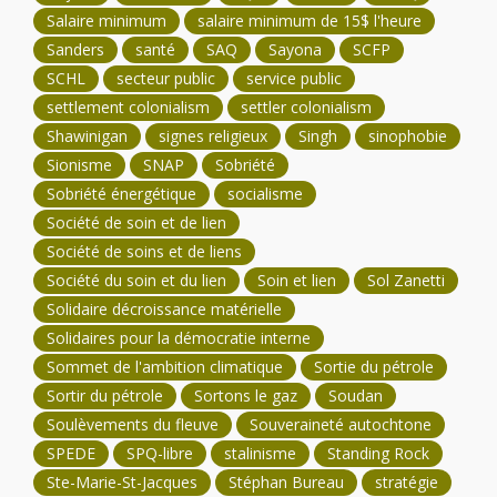
Salaire minimum
salaire minimum de 15$ l'heure
Sanders
santé
SAQ
Sayona
SCFP
SCHL
secteur public
service public
settlement colonialism
settler colonialism
Shawinigan
signes religieux
Singh
sinophobie
Sionisme
SNAP
Sobriété
Sobriété énergétique
socialisme
Société de soin et de lien
Société de soins et de liens
Société du soin et du lien
Soin et lien
Sol Zanetti
Solidaire décroissance matérielle
Solidaires pour la démocratie interne
Sommet de l'ambition climatique
Sortie du pétrole
Sortir du pétrole
Sortons le gaz
Soudan
Soulèvements du fleuve
Souveraineté autochtone
SPEDE
SPQ-libre
stalinisme
Standing Rock
Ste-Marie-St-Jacques
Stéphan Bureau
stratégie