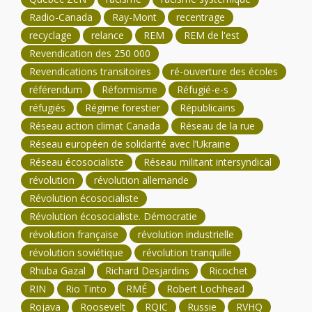
Radio-Canada
Ray-Mont
recentrage
recyclage
relance
REM
REM de l'est
Revendication des 250 000
Revendications transitoires
ré-ouverture des écoles
référendum
Réformisme
Réfugié-e-s
réfugiés
Régime forestier
Républicains
Réseau action climat Canada
Réseau de la rue
Réseau européen de solidarité avec l’Ukraine
Réseau écosocialiste
Réseau militant intersyndical
révolution
révolution allemande
Révolution écosocialiste
Révolution écosocialiste. Démocratie
révolution française
révolution industrielle
révolution soviétique
révolution tranquille
Rhuba Gazal
Richard Desjardins
Ricochet
RIN
Rio Tinto
RMÉ
Robert Lochhead
Rojava
Roosevelt
RQIC
Russie
RVHQ