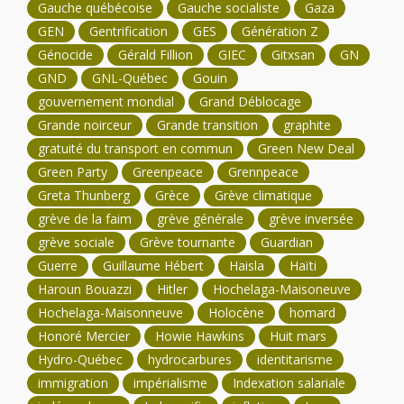
Gauche québécoise
Gauche socialiste
Gaza
GEN
Gentrification
GES
Génération Z
Génocide
Gérald Fillion
GIEC
Gitxsan
GN
GND
GNL-Québec
Gouin
gouvernement mondial
Grand Déblocage
Grande noirceur
Grande transition
graphite
gratuité du transport en commun
Green New Deal
Green Party
Greenpeace
Grennpeace
Greta Thunberg
Grèce
Grève climatique
grève de la faim
grève générale
grève inversée
grève sociale
Grève tournante
Guardian
Guerre
Guillaume Hébert
Haisla
Haïti
Haroun Bouazzi
Hitler
Hochelaga-Maisoneuve
Hochelaga-Maisonneuve
Holocène
homard
Honoré Mercier
Howie Hawkins
Huit mars
Hydro-Québec
hydrocarbures
identitarisme
immigration
impérialisme
Indexation salariale