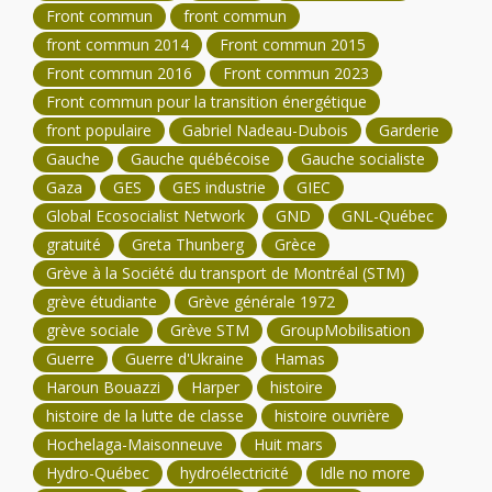
Front commun
front commun
front commun 2014
Front commun 2015
Front commun 2016
Front commun 2023
Front commun pour la transition énergétique
front populaire
Gabriel Nadeau-Dubois
Garderie
Gauche
Gauche québécoise
Gauche socialiste
Gaza
GES
GES industrie
GIEC
Global Ecosocialist Network
GND
GNL-Québec
gratuité
Greta Thunberg
Grèce
Grève à la Société du transport de Montréal (STM)
grève étudiante
Grève générale 1972
grève sociale
Grève STM
GroupMobilisation
Guerre
Guerre d'Ukraine
Hamas
Haroun Bouazzi
Harper
histoire
histoire de la lutte de classe
histoire ouvrière
Hochelaga-Maisonneuve
Huit mars
Hydro-Québec
hydroélectricité
Idle no more