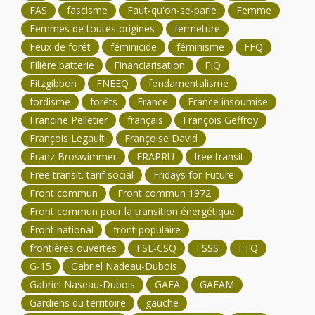
FAS
fascisme
Faut-qu'on-se-parle
Femme
Femmes de toutes origines
fermeture
Feux de forêt
féminicide
féminisme
FFQ
Filière batterie
Financiarisation
FIQ
Fitzgibbon
FNEEQ
fondamentalisme
fordisme
forêts
France
France insoumise
Francine Pelletier
français
François Geffroy
François Legault
Françoise David
Franz Broswimmer
FRAPRU
free transit
Free transit. tarif social
Fridays for Future
Front commun
Front commun 1972
Front commun pour la transition énergétique
Front national
front populaire
frontières ouvertes
FSE-CSQ
FSSS
FTQ
G-15
Gabriel Nadeau-Dubois
Gabriel Naseau-Dubois
GAFA
GAFAM
Gardiens du territoire
gauche