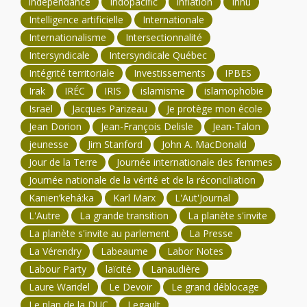
indépendance
Indopacific
inflation
Innu
Intelligence artificielle
Internationale
Internationalisme
Intersectionnalité
Intersyndicale
Intersyndicale Québec
Intégrité territoriale
Investissements
IPBES
Irak
IRÉC
IRIS
islamisme
islamophobie
Israël
Jacques Parizeau
Je protège mon école
Jean Dorion
Jean-François Delisle
Jean-Talon
jeunesse
Jim Stanford
John A. MacDonald
Jour de la Terre
Journée internationale des femmes
Journée nationale de la vérité et de la réconciliation
Kanien’kehá:ka
Karl Marx
L'Aut'Journal
L'Autre
La grande transition
La planète s'invite
La planète s'invite au parlement
La Presse
La Vérendry
Labeaume
Labor Notes
Labour Party
laïcité
Lanaudière
Laure Waridel
Le Devoir
Le grand déblocage
Le plan de la DUC
Legault