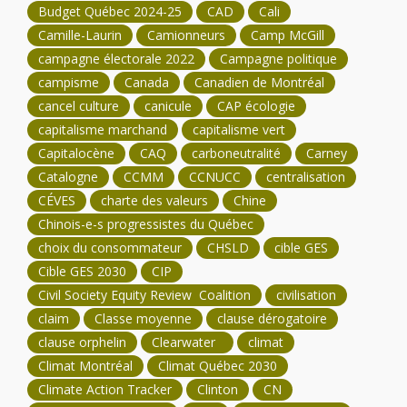
Budget Québec 2024-25
CAD
Cali
Camille-Laurin
Camionneurs
Camp McGill
campagne électorale 2022
Campagne politique
campisme
Canada
Canadien de Montréal
cancel culture
canicule
CAP écologie
capitalisme marchand
capitalisme vert
Capitalocène
CAQ
carboneutralité
Carney
Catalogne
CCMM
CCNUCC
centralisation
CÉVES
charte des valeurs
Chine
Chinois-e-s progressistes du Québec
choix du consommateur
CHSLD
cible GES
Cible GES 2030
CIP
Civil Society Equity Review Coalition
civilisation
claim
Classe moyenne
clause dérogatoire
clause orphelin
Clearwater
climat
Climat Montréal
Climat Québec 2030
Climate Action Tracker
Clinton
CN