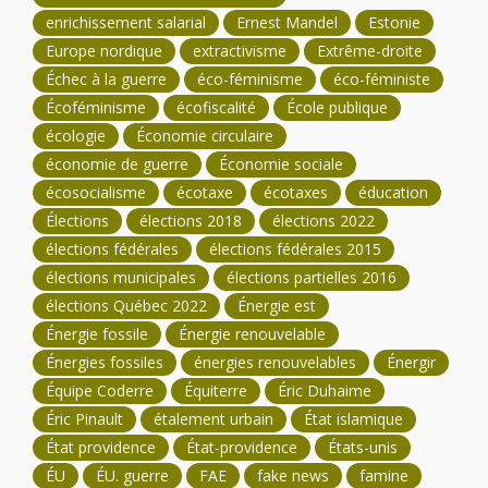
enrichissement salarial
Ernest Mandel
Estonie
Europe nordique
extractivisme
Extrême-droite
Échec à la guerre
éco-féminisme
éco-féministe
Écoféminisme
écofiscalité
École publique
écologie
Économie circulaire
économie de guerre
Économie sociale
écosocialisme
écotaxe
écotaxes
éducation
Élections
élections 2018
élections 2022
élections fédérales
élections fédérales 2015
élections municipales
élections partielles 2016
élections Québec 2022
Énergie est
Énergie fossile
Énergie renouvelable
Énergies fossiles
énergies renouvelables
Énergir
Équipe Coderre
Équiterre
Éric Duhaime
Éric Pinault
étalement urbain
État islamique
État providence
État-providence
États-unis
ÉU
ÉU. guerre
FAE
fake news
famine