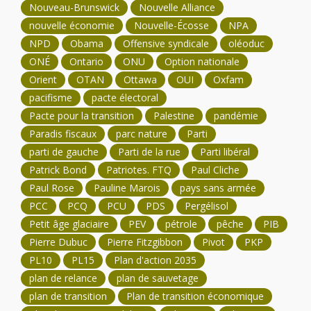
Nouveau-Brunswick
Nouvelle Alliance
nouvelle économie
Nouvelle-Écosse
NPA
NPD
Obama
Offensive syndicale
oléoduc
ONÉ
Ontario
ONU
Option nationale
Orient
OTAN
Ottawa
OUI
Oxfam
pacifisme
pacte électoral
Pacte pour la transition
Palestine
pandémie
Paradis fiscaux
parc nature
Parti
parti de gauche
Parti de la rue
Parti libéral
Patrick Bond
Patriotes. FTQ
Paul Cliche
Paul Rose
Pauline Marois
pays sans armée
PCC
PCQ
PCU
PDS
Pergélisol
Petit âge glaciaire
PEV
pétrole
pêche
PIB
Pierre Dubuc
Pierre Fitzgibbon
Pivot
PKP
PL10
PL15
Plan d'action 2035
plan de relance
plan de sauvetage
plan de transition
Plan de transition économique