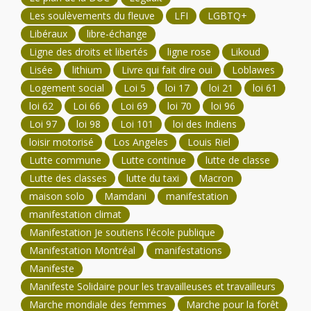
Les soulèvements du fleuve
LFI
LGBTQ+
Libéraux
libre-échange
Ligne des droits et libertés
ligne rose
Likoud
Lisée
lithium
Livre qui fait dire oui
Loblawes
Logement social
Loi 5
loi 17
loi 21
loi 61
loi 62
Loi 66
Loi 69
loi 70
loi 96
Loi 97
loi 98
Loi 101
loi des Indiens
loisir motorisé
Los Angeles
Louis Riel
Lutte commune
Lutte continue
lutte de classe
Lutte des classes
lutte du taxi
Macron
maison solo
Mamdani
manifestation
manifestation climat
Manifestation Je soutiens l'école publique
Manifestation Montréal
manifestations
Manifeste
Manifeste Solidaire pour les travailleuses et travailleurs
Marche mondiale des femmes
Marche pour la forêt