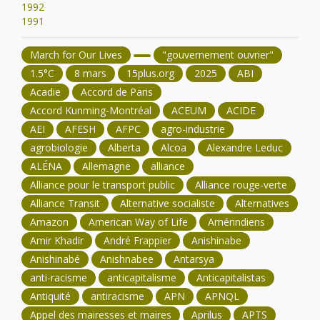
1992
1991
March for Our Lives
"gouvernement ouvrier"
1.5°C
8 mars
15plus.org
2025
ABI
Acadie
Accord de Paris
Accord Kunming-Montréal
ACEUM
ACIDE
AEI
AFESH
AFPC
agro-industrie
agrobiologie
Alberta
Alcoa
Alexandre Leduc
ALÉNA
Allemagne
alliance
Alliance pour le transport public
Alliance rouge-verte
Alliance Transit
Alternative socialiste
Alternatives
Amazon
American Way of Life
Amérindiens
Amir Khadir
André Frappier
Anishinabe
Anishinabé
Anishnabee
Antarsya
anti-racisme
anticapitalisme
Anticapitalistas
Antiquité
antiracisme
APN
APNQL
Appel des mairesses et maires
Aprilus
APTS