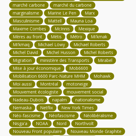
marché carbone
marché du carbone
marginalisme
Marine Le Pen
Marx
Masculinisme
Mattell
Mauna Loa
Maxime Combes
McInnis
Mexique
Mères au front
Métis
Métro
Mi'kmak
Mi'kmaq
Michael Löwy
Michael Roberts
Michel David
Michel Husson
Michel Roberts
Migration
ministère des Transports
Mirabel
Mise à jour économique
Mob6600
Mobilisation 6600 Parc-Nature MHM
Mohawk
Moi aussi
Montréal
motoneige
Mouvement écologiste
mouvement social
Nadeau-Dubois
napalm
nationalisme
Nemaska
Netflix
New York Times
Néo-fascisme
Néofascisme
Néolibéralisme
Nisga'a
NOAA
Nord
Northvolt
Nouveau Front populaire
Nouveau Monde Graphite