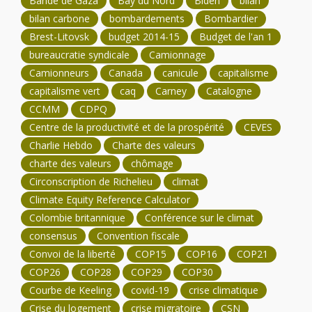
Bande de Gaza
Bay du Nord
Biden
bilan
bilan carbone
bombardements
Bombardier
Brest-Litovsk
budget 2014-15
Budget de l'an 1
bureaucratie syndicale
Camionnage
Camionneurs
Canada
canicule
capitalisme
capitalisme vert
caq
Carney
Catalogne
CCMM
CDPQ
Centre de la productivité et de la prospérité
CEVES
Charlie Hebdo
Charte des valeurs
charte des valeurs
chômage
Circonscription de Richelieu
climat
Climate Equity Reference Calculator
Colombie britannique
Conférence sur le climat
consensus
Convention fiscale
Convoi de la liberté
COP15
COP16
COP21
COP26
COP28
COP29
COP30
Courbe de Keeling
covid-19
crise climatique
Crise du logement
crise migratoire
CSN