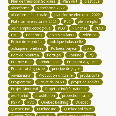
Plan de transition Solidaire
Plan vert
plastique
plateforme
plateforme 2022
plateforme électorale
plateforme électorale 2022
Plateforme électorale 2026
PLC
plein emploi
plein emploi écologique
PLQ
Pluricrise
PMD
PME
Podemos
points saillants
Polémos
Police de Montréal
politique industrielle
politique monétaire
Pollueur-payeur
porc
Port de Montréal
Portugal
Poutine
PQ
Premier mai
prendre soin
Press-toi-à-gauche
Presse-toi-à-gauche
principe de Joyce
privatisation
Production circulaire
productivité
Programme
Projet de loi 69
projet de société
Projet-Montréal
Projets d'intérêt national
prolétariat
prostitution
protectionnisme
PSPP
PVC
Quebec bashing
Québec
Québec Inc
Québec Inc.
Québec solidaire
Québec ZéN
racisme
racisme systémique