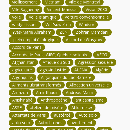
vieillissement
Vietnam
Ville de Montréal
Ville Saguenay
Vincent Marissal
Vision 2030
voile
voile islamique
Voiture conventionnelle
wedge issues
Wet'suwe'ten
Windsor
Yves-Marie Abraham
ZÉN
Zohran Mamdani
plein emploi écologique
Accord de Glasgow
Accord de Paris
Accords de Paris, GIEC, Québec solidaire
AÉCG
Afghanistan
Afrique du Sud
Agression sexuelle
agriculture
agro-industrie
ALÉNA
Algérie
Algonquins
Algonquins du Lac Barrière
Aliments ultratransformés
Allocation universelle
Amazon
Amir Khadir
Andreas Malm
Anishinabé
Anthropocène
anticapitalisme
ASSÉ
ateliers de misère
Atikamekw
Attentats de Paris
austérité
Auto solo
auto solo
Autochtones
avortement