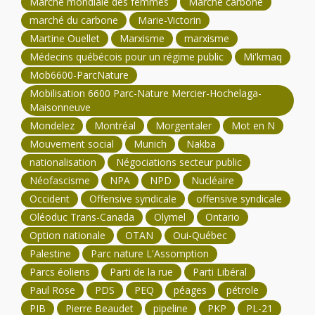
Marche mondiale des femmes
Marché carbone
marché du carbone
Marie-Victorin
Martine Ouellet
Marxisme
marxisme
Médecins québécois pour un régime public
Mi'kmaq
Mob6600-ParcNature
Mobilisation 6600 Parc-Nature Mercier-Hochelaga-
Maisonneuve
Mondelez
Montréal
Morgentaler
Mot en N
Mouvement social
Munich
Nakba
nationalisation
Négociations secteur public
Néofascisme
NPA
NPD
Nucléaire
Occident
Offensive syndicale
offensive syndicale
Oléoduc Trans-Canada
Olymel
Ontario
Option nationale
OTAN
Oui-Québec
Palestine
Parc nature L'Assomption
Parcs éoliens
Parti de la rue
Parti Libéral
Paul Rose
PDS
PEQ
péages
pétrole
PIB
Pierre Beaudet
pipeline
PKP
PL-21