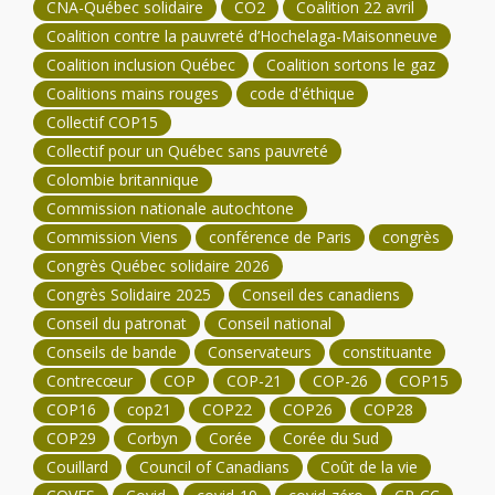
CNA-Québec solidaire
CO2
Coalition 22 avril
Coalition contre la pauvreté d’Hochelaga-Maisonneuve
Coalition inclusion Québec
Coalition sortons le gaz
Coalitions mains rouges
code d'éthique
Collectif COP15
Collectif pour un Québec sans pauvreté
Colombie britannique
Commission nationale autochtone
Commission Viens
conférence de Paris
congrès
Congrès Québec solidaire 2026
Congrès Solidaire 2025
Conseil des canadiens
Conseil du patronat
Conseil national
Conseils de bande
Conservateurs
constituante
Contrecœur
COP
COP-21
COP-26
COP15
COP16
cop21
COP22
COP26
COP28
COP29
Corbyn
Corée
Corée du Sud
Couillard
Council of Canadians
Coût de la vie