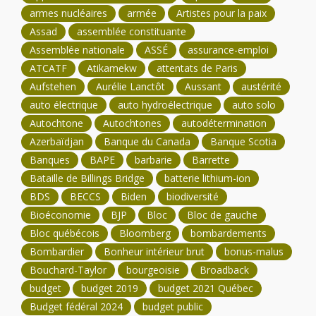
armes nucléaires
armée
Artistes pour la paix
Assad
assemblée constituante
Assemblée nationale
ASSÉ
assurance-emploi
ATCATF
Atikamekw
attentats de Paris
Aufstehen
Aurélie Lanctôt
Aussant
austérité
auto électrique
auto hydroélectrique
auto solo
Autochtone
Autochtones
autodétermination
Azerbaïdjan
Banque du Canada
Banque Scotia
Banques
BAPE
barbarie
Barrette
Bataille de Billings Bridge
batterie lithium-ion
BDS
BECCS
Biden
biodiversité
Bioéconomie
BJP
Bloc
Bloc de gauche
Bloc québécois
Bloomberg
bombardements
Bombardier
Bonheur intérieur brut
bonus-malus
Bouchard-Taylor
bourgeoisie
Broadback
budget
budget 2019
budget 2021 Québec
Budget fédéral 2024
budget public