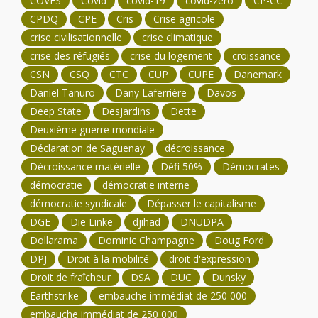
COVES
Covid
covid-19
covid-zéro
CP-CC
CPDQ
CPE
Cris
Crise agricole
crise civilisationnelle
crise climatique
crise des réfugiés
crise du logement
croissance
CSN
CSQ
CTC
CUP
CUPE
Danemark
Daniel Tanuro
Dany Laferrière
Davos
Deep State
Desjardins
Dette
Deuxième guerre mondiale
Déclaration de Saguenay
décroissance
Décroissance matérielle
Défi 50%
Démocrates
démocratie
démocratie interne
démocratie syndicale
Dépasser le capitalisme
DGE
Die Linke
djihad
DNUDPA
Dollarama
Dominic Champagne
Doug Ford
DPJ
Droit à la mobilité
droit d'expression
Droit de fraîcheur
DSA
DUC
Dunsky
Earthstrike
embauche immédiat de 250 000
embauche immédiat de 250 000