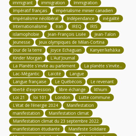
immigrant
immigration
Immigration
Impératif français
impérialisme minier canadien
Impérialisme néolibéral
Indépendance
inégalité
Internationalisme
Iran
IREQ
IRIS
islamophobie
Jean-François Lisée
Jean-Talon
Jeunesse
Jeux olympiques de Milan-Cortina
Jour de la terre
Joyce Echaguan
Kanyen'kehà:ka
Kinder Morgan
L'Aut'Journal
La Planète s'invite au parlement
La planète s'invite...
Lac-Mégantic
Laïcité
Langue
Langue française
Le Québécois
Le revenant
liberté d'expression
libre-échange
lithium
Loi 21
loi 101
London
Lutte commune
L’état de l’énergie 2024
Manifestation
manifestation
Manifestation climat
Manifestation climat du 23 septembre 2022
manifestation étudiante
Manifeste Solidaire