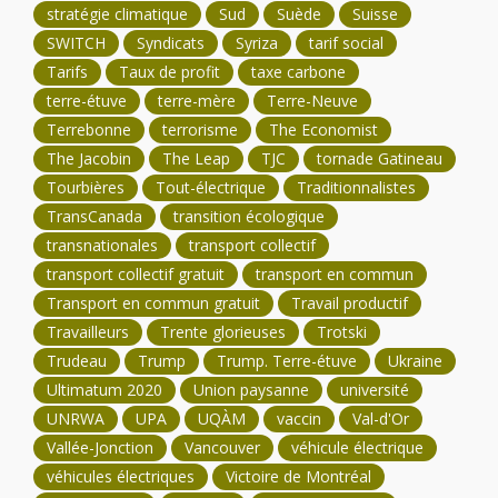
stratégie climatique
Sud
Suède
Suisse
SWITCH
Syndicats
Syriza
tarif social
Tarifs
Taux de profit
taxe carbone
terre-étuve
terre-mère
Terre-Neuve
Terrebonne
terrorisme
The Economist
The Jacobin
The Leap
TJC
tornade Gatineau
Tourbières
Tout-électrique
Traditionnalistes
TransCanada
transition écologique
transnationales
transport collectif
transport collectif gratuit
transport en commun
Transport en commun gratuit
Travail productif
Travailleurs
Trente glorieuses
Trotski
Trudeau
Trump
Trump. Terre-étuve
Ukraine
Ultimatum 2020
Union paysanne
université
UNRWA
UPA
UQÀM
vaccin
Val-d'Or
Vallée-Jonction
Vancouver
véhicule électrique
véhicules électriques
Victoire de Montréal