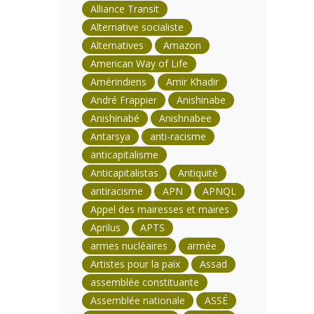
Alliance Transit
Alternative socialiste
Alternatives
Amazon
American Way of Life
Amérindiens
Amir Khadir
André Frappier
Anishinabe
Anishinabé
Anishnabee
Antarsya
anti-racisme
anticapitalisme
Anticapitalistas
Antiquité
antiracisme
APN
APNQL
Appel des mairesses et maires
Aprilus
APTS
armes nucléaires
armée
Artistes pour la paix
Assad
assemblée constituante
Assemblée nationale
ASSÉ