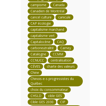
campisme
Canada
Canadien de Montréal
cancel culture
canicule
CAP écologie
capitalisme marchand
capitalisme vert
Capitalocène
CAQ
carboneutralité
Carney
Catalogne
CCMM
CCNUCC
centralisation
CÉVES
charte des valeurs
Chine
Chinois-e-s progressistes du
Québec
choix du consommateur
CHSLD
cible GES
Cible GES 2030
CIP