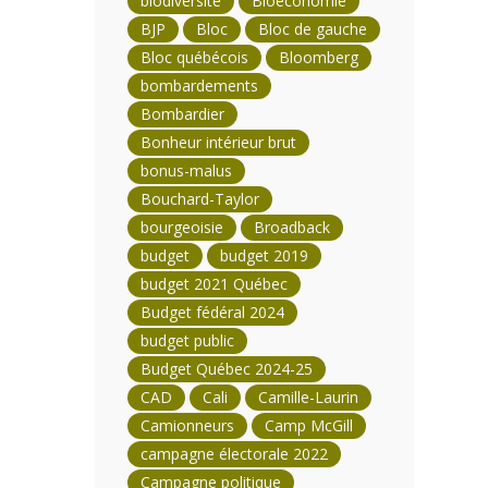
biodiversité
Bioéconomie
BJP
Bloc
Bloc de gauche
Bloc québécois
Bloomberg
bombardements
Bombardier
Bonheur intérieur brut
bonus-malus
Bouchard-Taylor
bourgeoisie
Broadback
budget
budget 2019
budget 2021 Québec
Budget fédéral 2024
budget public
Budget Québec 2024-25
CAD
Cali
Camille-Laurin
Camionneurs
Camp McGill
campagne électorale 2022
Campagne politique