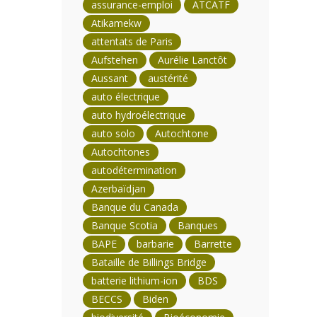
assurance-emploi
ATCATF
Atikamekw
attentats de Paris
Aufstehen
Aurélie Lanctôt
Aussant
austérité
auto électrique
auto hydroélectrique
auto solo
Autochtone
Autochtones
autodétermination
Azerbaïdjan
Banque du Canada
Banque Scotia
Banques
BAPE
barbarie
Barrette
Bataille de Billings Bridge
batterie lithium-ion
BDS
BECCS
Biden