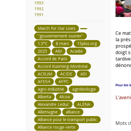
1993
1992
1991
March for Our Lives
Ce mati
"gouvernement ouvrier"
la prés
1.5°C
8 mars
15plus.org
prospér
2025
ABI
Acadie
doigt 
tardive
Accord de Paris
dénonci
Accord Kunming-Montréal
ACEUM
ACIDE
AEI
AFESH
AFPC
Pour lire l
agro-industrie
agrobiologie
Alberta
Alcoa
L’aven
Alexandre Leduc
ALÉNA
Allemagne
alliance
Alliance pour le transport public
Mots cl
Alliance rouge-verte