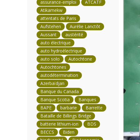
assurance-emploi
ATCATF
Atikamekw
attentats de Paris
Aufstehen
Aurélie Lanctôt
Aussant
austérité
auto électrique
auto hydroélectrique
auto solo
Autochtone
Autochtones
autodétermination
Azerbaïdjan
Banque du Canada
Banque Scotia
Banques
BAPE
barbarie
Barrette
Bataille de Billings Bridge
batterie lithium-ion
BDS
BECCS
Biden