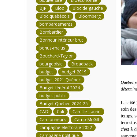
biodiversité
Bioéconomie
BJP
Bloc
Bloc de gauche
Bloc québécois
Bloomberg
bombardements
Bombardier
Bonheur intérieur brut
bonus-malus
Bouchard-Taylor
bourgeoisie
Broadback
budget
budget 2019
budget 2021 Québec
Québec so
Budget fédéral 2024
détermine
budget public
ise
La cr
Budget Québec 2024-25
soin des
CAD
Cali
Camille-Laurin
temps, s
Camionneurs
Camp McGill
terrestr
campagne électorale 2022
c'est-à-
Campagne politique
sauvegar