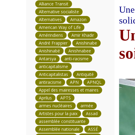
Alliance Transit
Une 
Alternative socialiste
soli
Alternatives
Amazon
American Way of Life
Un
Amérindiens
Amir Khadir
André Frappier
Anishinabe
so
Anishinabé
Anishnabee
Antarsya
anti-racisme
anticapitalisme
Anticapitalistas
Antiquité
antiracisme
APN
APNQL
Appel des mairesses et maires
Aprilus
APTS
armes nucléaires
armée
Artistes pour la paix
Assad
assemblée constituante
Assemblée nationale
ASSÉ