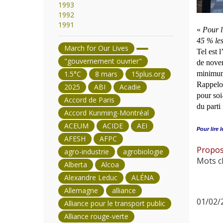
1993
1992
1991
«
Pour l
45 % les
March for Our Lives
Tel est 
"gouvernement ouvrier"
de novem
minimum 
1.5°C
8 mars
15plus.org
Rappelon
2025
ABI
Acadie
pour soi
Accord de Paris
du parti
Accord Kunming-Montréal
ACEUM
ACIDE
AEI
Pour lire l
AFESH
AFPC
Proposi
agro-industrie
agrobiologie
Mots cl
Alberta
Alcoa
Alexandre Leduc
ALÉNA
Allemagne
alliance
01/02/2
Alliance pour le transport public
Alliance rouge-verte