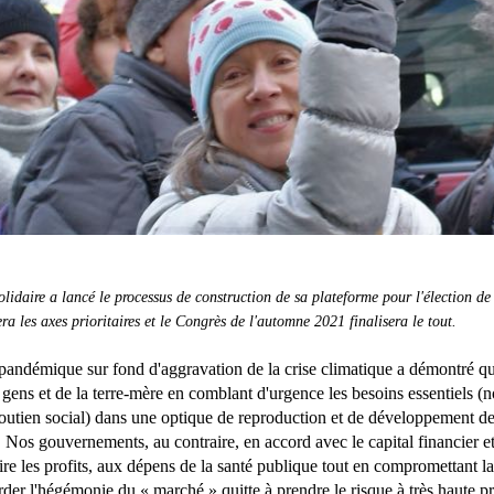
lidaire a lancé le processus de construction de sa plateforme pour l'élection 
ra les axes prioritaires et le Congrès de l'automne 2021 finalisera le tout.
 pandémique sur fond d'aggravation de la crise climatique a démontré que
 gens et de la terre-mère en comblant d'urgence les besoins essentiels (n
outien social) dans une optique de reproduction et de développement d
e. Nos gouvernements, au contraire, en accord avec le capital financier et
dire les profits, aux dépens de la santé publique tout en compromettant la l
der l'hégémonie du « marché » quitte à prendre le risque à très haute p