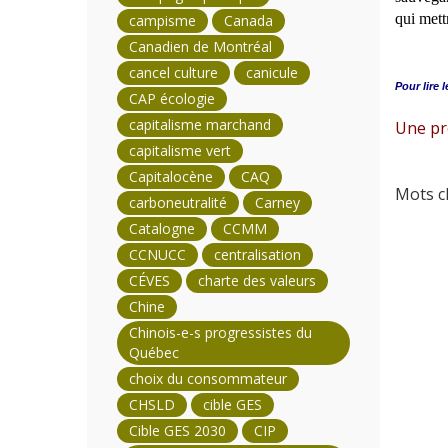
qui mettr
campisme
Canada
Canadien de Montréal
cancel culture
canicule
Pour lire l
CAP écologie
capitalisme marchand
Une pr
capitalisme vert
Capitalocène
CAQ
Mots cl
carboneutralité
Carney
Catalogne
CCMM
CCNUCC
centralisation
CÉVES
charte des valeurs
Chine
Chinois-e-s progressistes du
Québec
choix du consommateur
CHSLD
cible GES
Cible GES 2030
CIP