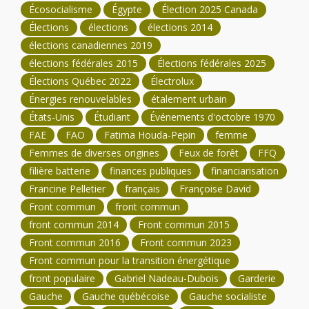
Écosocialisme
Égypte
Élection 2025 Canada
Élections
élections
élections 2014
élections canadiennes 2019
élections fédérales 2015
Élections fédérales 2025
Élections Québec 2022
Électrolux
Énergies renouvelables
étalement urbain
États-Unis
Étudiant
Événements d'octobre 1970
FAE
FAO
Fatima Houda-Pepin
femme
Femmes de diverses origines
Feux de forêt
FFQ
filière batterie
finances publiques
financiarisation
Francine Pelletier
français
Françoise David
Front commun
front commun
front commun 2014
Front commun 2015
Front commun 2016
Front commun 2023
Front commun pour la transition énergétique
front populaire
Gabriel Nadeau-Dubois
Garderie
Gauche
Gauche québécoise
Gauche socialiste