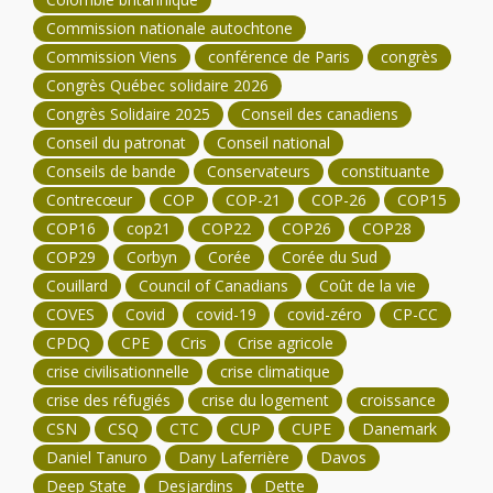
Commission nationale autochtone
Commission Viens
conférence de Paris
congrès
Congrès Québec solidaire 2026
Congrès Solidaire 2025
Conseil des canadiens
Conseil du patronat
Conseil national
Conseils de bande
Conservateurs
constituante
Contrecœur
COP
COP-21
COP-26
COP15
COP16
cop21
COP22
COP26
COP28
COP29
Corbyn
Corée
Corée du Sud
Couillard
Council of Canadians
Coût de la vie
COVES
Covid
covid-19
covid-zéro
CP-CC
CPDQ
CPE
Cris
Crise agricole
crise civilisationnelle
crise climatique
crise des réfugiés
crise du logement
croissance
CSN
CSQ
CTC
CUP
CUPE
Danemark
Daniel Tanuro
Dany Laferrière
Davos
Deep State
Desjardins
Dette