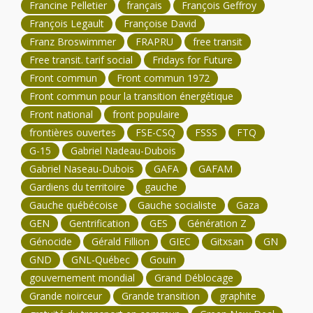
Francine Pelletier
français
François Geffroy
François Legault
Françoise David
Franz Broswimmer
FRAPRU
free transit
Free transit. tarif social
Fridays for Future
Front commun
Front commun 1972
Front commun pour la transition énergétique
Front national
front populaire
frontières ouvertes
FSE-CSQ
FSSS
FTQ
G-15
Gabriel Nadeau-Dubois
Gabriel Naseau-Dubois
GAFA
GAFAM
Gardiens du territoire
gauche
Gauche québécoise
Gauche socialiste
Gaza
GEN
Gentrification
GES
Génération Z
Génocide
Gérald Fillion
GIEC
Gitxsan
GN
GND
GNL-Québec
Gouin
gouvernement mondial
Grand Déblocage
Grande noirceur
Grande transition
graphite