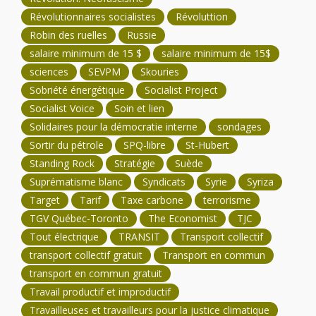
Révolutionnaires socialistes
Révoluttion
Robin des ruelles
Russie
salaire minimum de 15 $
salaire minimum de 15$
sciences
SEVPM
Skouries
Sobriété énergétique
Socialist Project
Socialist Voice
Soin et lien
Solidaires pour la démocratie interne
sondages
Sortir du pétrole
SPQ-libre
St-Hubert
Standing Rock
Stratégie
Suède
Suprématisme blanc
Syndicats
Syrie
Syriza
Target
Tarif
Taxe carbone
terrorisme
TGV Québec-Toronto
The Economist
TJC
Tout électrique
TRANSIT
Transport collectif
transport collectif gratuit
Transport en commun
transport en commun gratuit
Travail productif et improductif
Travailleuses et travailleurs pour la justice climatique