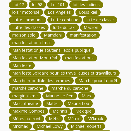
Loi 97
loi 98
Loi 101
loi des Indiens
loisir motorisé
Los Angeles
Louis Riel
Lutte commune
Lutte continue
lutte de classe
Lutte des classes
lutte du taxi
Macron
maison solo
Mamdani
manifestation
manifestation climat
Manifestation Je soutiens l'école publique
Manifestation Montréal
manifestations
Manifeste
Manifeste Solidaire pour les travailleuses et travailleurs
Marche mondiale des femmes
Marche pour la forêt
marché carbone
marché du carbone
marginalisme
Marine Le Pen
Marx
Masculinisme
Mattell
Mauna Loa
Maxime Combes
McInnis
Mexique
Mères au front
Métis
Métro
Mi'kmak
Mi'kmaq
Michael Löwy
Michael Roberts