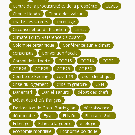
Centre de la productivité et de la prospérité
CEVES
Charlie Hebdo
Charte des valeurs
charte des valeurs
chômage
Circonscription de Richelieu
climat
Climate Equity Reference Calculator
Colombie britannique
Conférence sur le climat
consensus
Convention fiscale
Convoi de la liberté
COP15
COP16
COP21
COP26
COP28
COP29
COP30
Courbe de Keeling
covid-19
crise climatique
Crise du logement
crise migratoire
CSN
Danemark
Daniel Tanuro
débat des chefs
Débat des chefs français
Déclaration de Great Barrington
décroissance
démocratie
Egypt
El Niño
Eldorado Gold
Enbridge
Échec à la guerre
écologie
économie mondiale
Économie politique