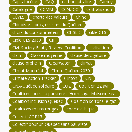
Capitalocène
CAQ
carboneutralité
Carney
Catalogne
CCMM
CCNUCC
centralisation
CÉVES
charte des valeurs
Chine
Chinois-e-s progressistes du Québec
choix du consommateur
CHSLD
cible GES
Cible GES 2030
CIP
Civil Society Equity Review Coalition
civilisation
claim
Classe moyenne
clause dérogatoire
clause orphelin
Clearwater
climat
Climat Montréal
Climat Québec 2030
Climate Action Tracker
Clinton
CN
CNA-Québec solidaire
CO2
Coalition 22 avril
Coalition contre la pauvreté d’Hochelaga-Maisonneuve
Coalition inclusion Québec
Coalition sortons le gaz
Coalitions mains rouges
code d'éthique
Collectif COP15
Collectif pour un Québec sans pauvreté
Colombie britannique