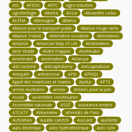
AEI
AFESH
AFPC
agro-industrie
agrobiologie
Alberta
Alcoa
Alexandre Leduc
ALÉNA
Allemagne
alliance
Alliance pour le transport public
Alliance rouge-verte
Alliance Transit
Alternative socialiste
Alternatives
Amazon
American Way of Life
Amérindiens
Amir Khadir
André Frappier
Anishinabe
Anishinabé
Anishnabee
Antarsya
anti-racisme
anticapitalisme
Anticapitalistas
Antiquité
antiracisme
APN
APNQL
Appel des mairesses et maires
Aprilus
APTS
armes nucléaires
armée
Artistes pour la paix
Assad
assemblée constituante
Assemblée nationale
ASSÉ
assurance-emploi
ATCATF
Atikamekw
attentats de Paris
Aufstehen
Aurélie Lanctôt
Aussant
austérité
auto électrique
auto hydroélectrique
auto solo