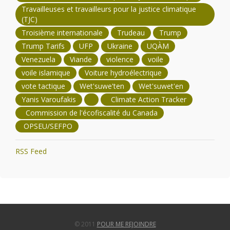
Travailleuses et travailleurs pour la justice climatique
(TJC)
Troisième internationale
Trudeau
Trump
Trump Tarifs
UFP
Ukraine
UQÀM
Venezuela
Viande
violence
voile
voile islamique
Voiture hydroélectrique
vote tactique
Wet'suwe'ten
Wet'suwet'en
Yanis Varoufakis
Climate Action Tracker
Commission de l'écofiscalité du Canada
OPSEU/SEFPO
RSS Feed
© 2011
POUR ME REJOINDRE