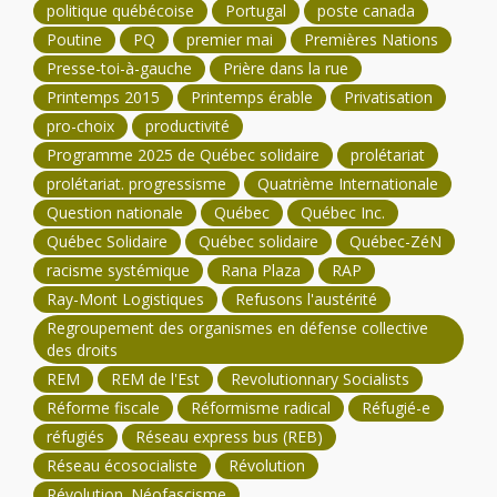
politique québécoise
Portugal
poste canada
Poutine
PQ
premier mai
Premières Nations
Presse-toi-à-gauche
Prière dans la rue
Printemps 2015
Printemps érable
Privatisation
pro-choix
productivité
Programme 2025 de Québec solidaire
prolétariat
prolétariat. progressisme
Quatrième Internationale
Question nationale
Québec
Québec Inc.
Québec Solidaire
Québec solidaire
Québec-ZéN
racisme systémique
Rana Plaza
RAP
Ray-Mont Logistiques
Refusons l'austérité
Regroupement des organismes en défense collective
des droits
REM
REM de l'Est
Revolutionnary Socialists
Réforme fiscale
Réformisme radical
Réfugié-e
réfugiés
Réseau express bus (REB)
Réseau écosocialiste
Révolution
Révolution. Néofascisme