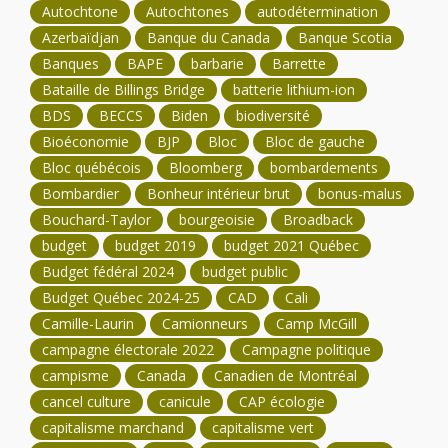
Autochtone
Autochtones
autodétermination
Azerbaïdjan
Banque du Canada
Banque Scotia
Banques
BAPE
barbarie
Barrette
Bataille de Billings Bridge
batterie lithium-ion
BDS
BECCS
Biden
biodiversité
Bioéconomie
BJP
Bloc
Bloc de gauche
Bloc québécois
Bloomberg
bombardements
Bombardier
Bonheur intérieur brut
bonus-malus
Bouchard-Taylor
bourgeoisie
Broadback
budget
budget 2019
budget 2021 Québec
Budget fédéral 2024
budget public
Budget Québec 2024-25
CAD
Cali
Camille-Laurin
Camionneurs
Camp McGill
campagne électorale 2022
Campagne politique
campisme
Canada
Canadien de Montréal
cancel culture
canicule
CAP écologie
capitalisme marchand
capitalisme vert