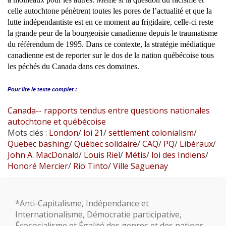
celle autochtone pénètrent toutes les pores de l’actualité et que la
lutte indépendantiste est en ce moment au frigidaire, celle-ci reste
la grande peur de la bourgeoisie canadienne depuis le traumatisme
du référendum de 1995. Dans ce contexte, la stratégie médiatique
canadienne est de reporter sur le dos de la nation québécoise tous
les péchés du Canada dans ces domaines.
Pour lire le
texte complet :
Canada-- rapports tendus entre questions nationales
autochtone et québécoise
Mots clés :
London
/
loi 21
/
settlement colonialism
/
Quebec bashing
/
Québec solidaire
/
CAQ
/
PQ
/
Libéraux
/
John A. MacDonald
/
Louis Riel
/
Métis
/
loi des Indiens
/
Honoré Mercier
/
Rio Tinto
/
Ville Saguenay
*Anti-Capitalisme, Indépendance et
Internationalisme, Démocratie participative,
Écosocialisme et Égalité des genres et des nations