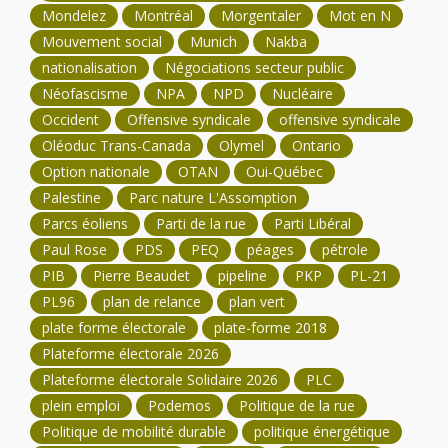
Mondelez
Montréal
Morgentaler
Mot en N
Mouvement social
Munich
Nakba
nationalisation
Négociations secteur public
Néofascisme
NPA
NPD
Nucléaire
Occident
Offensive syndicale
offensive syndicale
Oléoduc Trans-Canada
Olymel
Ontario
Option nationale
OTAN
Oui-Québec
Palestine
Parc nature L'Assomption
Parcs éoliens
Parti de la rue
Parti Libéral
Paul Rose
PDS
PEQ
péages
pétrole
PIB
Pierre Beaudet
pipeline
PKP
PL-21
PL96
plan de relance
plan vert
plate forme électorale
plate-forme 2018
Plateforme électorale 2026
Plateforme électorale Solidaire 2026
PLC
plein emploi
Podemos
Politique de la rue
Politique de mobilité durable
politique énergétique