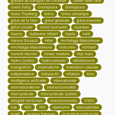
gratuité du transport en commun
Green New Deal
Green Party
Greenpeace
Grennpeace
Greta Thunberg
Grèce
Grève climatique
grève de la faim
grève générale
grève inversée
grève sociale
Grève tournante
Guardian
Guerre
Guillaume Hébert
Haisla
Haïti
Haroun Bouazzi
Hitler
Hochelaga-Maisoneuve
Hochelaga-Maisonneuve
Holocène
homard
Honoré Mercier
Howie Hawkins
Huit mars
Hydro-Québec
hydrocarbures
identitarisme
immigration
impérialisme
Indexation salariale
indépendance
Indopacific
inflation
Innu
Intelligence artificielle
Internationale
Internationalisme
Intersectionnalité
Intersyndicale
Intersyndicale Québec
Intégrité territoriale
Investissements
IPBES
Irak
IRÉC
IRIS
islamisme
islamophobie
Israël
Jacques Parizeau
Je protège mon école