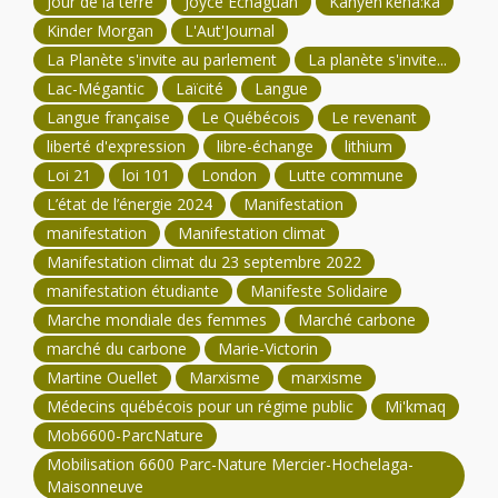
Jour de la terre
Joyce Echaguan
Kanyen'kehà:ka
Kinder Morgan
L'Aut'Journal
La Planète s'invite au parlement
La planète s'invite...
Lac-Mégantic
Laïcité
Langue
Langue française
Le Québécois
Le revenant
liberté d'expression
libre-échange
lithium
Loi 21
loi 101
London
Lutte commune
L’état de l’énergie 2024
Manifestation
manifestation
Manifestation climat
Manifestation climat du 23 septembre 2022
manifestation étudiante
Manifeste Solidaire
Marche mondiale des femmes
Marché carbone
marché du carbone
Marie-Victorin
Martine Ouellet
Marxisme
marxisme
Médecins québécois pour un régime public
Mi'kmaq
Mob6600-ParcNature
Mobilisation 6600 Parc-Nature Mercier-Hochelaga-
Maisonneuve