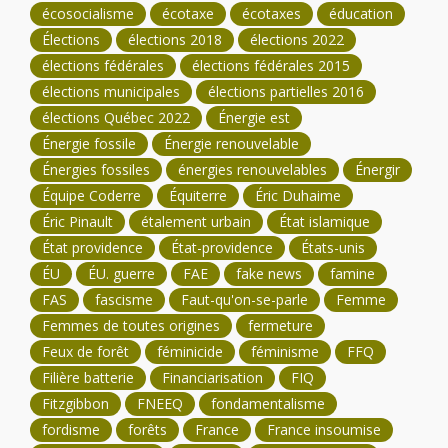
écosocialisme
écotaxe
écotaxes
éducation
Élections
élections 2018
élections 2022
élections fédérales
élections fédérales 2015
élections municipales
élections partielles 2016
élections Québec 2022
Énergie est
Énergie fossile
Énergie renouvelable
Énergies fossiles
énergies renouvelables
Énergir
Équipe Coderre
Équiterre
Éric Duhaime
Éric Pinault
étalement urbain
État islamique
État providence
État-providence
États-unis
ÉU
ÉU. guerre
FAE
fake news
famine
FAS
fascisme
Faut-qu'on-se-parle
Femme
Femmes de toutes origines
fermeture
Feux de forêt
féminicide
féminisme
FFQ
Filière batterie
Financiarisation
FIQ
Fitzgibbon
FNEEQ
fondamentalisme
fordisme
forêts
France
France insoumise