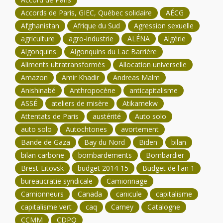
Accords de Paris, GIEC, Québec solidaire
AÉCG
Afghanistan
Afrique du Sud
Agression sexuelle
agriculture
agro-industrie
ALÉNA
Algérie
Algonquins
Algonquins du Lac Barrière
Aliments ultratransformés
Allocation universelle
Amazon
Amir Khadir
Andreas Malm
Anishinabé
Anthropocène
anticapitalisme
ASSÉ
ateliers de misère
Atikamekw
Attentats de Paris
austérité
Auto solo
auto solo
Autochtones
avortement
Bande de Gaza
Bay du Nord
Biden
bilan
bilan carbone
bombardements
Bombardier
Brest-Litovsk
budget 2014-15
Budget de l'an 1
bureaucratie syndicale
Camionnage
Camionneurs
Canada
canicule
capitalisme
capitalisme vert
caq
Carney
Catalogne
CCMM
CDPQ