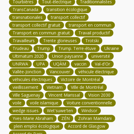
Tourbières
Tout-électrique
Traditionnalistes
TransCanada
transition écologique
transnationales
transport collectif
transport collectif gratuit
transport en commun
Transport en commun gratuit
Travail productif
Travailleurs
Trente glorieuses
Trotski
Trudeau
Trump
Trump. Terre-étuve
Ukraine
Ultimatum 2020
Union paysanne
université
UNRWA
UPA
UQÀM
vaccin
Val-d'Or
Vallée-Jonction
Vancouver
véhicule électrique
véhicules électriques
Victoire de Montréal
vieillissement
Vietnam
Ville de Montréal
Ville Saguenay
Vincent Marissal
Vision 2030
voile
voile islamique
Voiture conventionnelle
wedge issues
Wet'suwe'ten
Windsor
Yves-Marie Abraham
ZÉN
Zohran Mamdani
plein emploi écologique
Accord de Glasgow
Accord de Paris