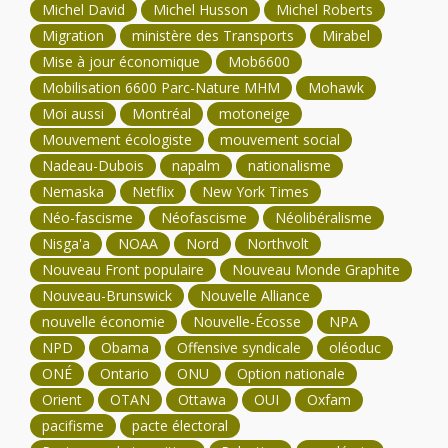
Michel David
Michel Husson
Michel Roberts
Migration
ministère des Transports
Mirabel
Mise à jour économique
Mob6600
Mobilisation 6600 Parc-Nature MHM
Mohawk
Moi aussi
Montréal
motoneige
Mouvement écologiste
mouvement social
Nadeau-Dubois
napalm
nationalisme
Nemaska
Netflix
New York Times
Néo-fascisme
Néofascisme
Néolibéralisme
Nisga'a
NOAA
Nord
Northvolt
Nouveau Front populaire
Nouveau Monde Graphite
Nouveau-Brunswick
Nouvelle Alliance
nouvelle économie
Nouvelle-Écosse
NPA
NPD
Obama
Offensive syndicale
oléoduc
ONÉ
Ontario
ONU
Option nationale
Orient
OTAN
Ottawa
OUI
Oxfam
pacifisme
pacte électoral