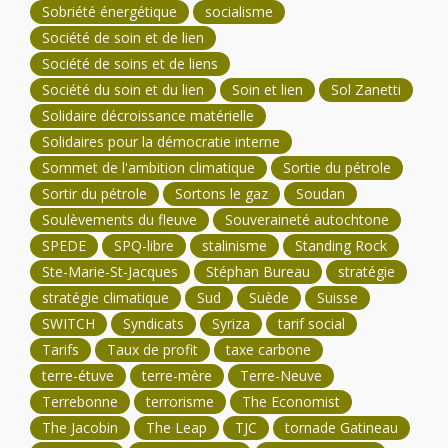
Sobriété énergétique
socialisme
Société de soin et de lien
Société de soins et de liens
Société du soin et du lien
Soin et lien
Sol Zanetti
Solidaire décroissance matérielle
Solidaires pour la démocratie interne
Sommet de l'ambition climatique
Sortie du pétrole
Sortir du pétrole
Sortons le gaz
Soudan
Soulèvements du fleuve
Souveraineté autochtone
SPEDE
SPQ-libre
stalinisme
Standing Rock
Ste-Marie-St-Jacques
Stéphan Bureau
stratégie
stratégie climatique
Sud
Suède
Suisse
SWITCH
Syndicats
Syriza
tarif social
Tarifs
Taux de profit
taxe carbone
terre-étuve
terre-mère
Terre-Neuve
Terrebonne
terrorisme
The Economist
The Jacobin
The Leap
TJC
tornade Gatineau