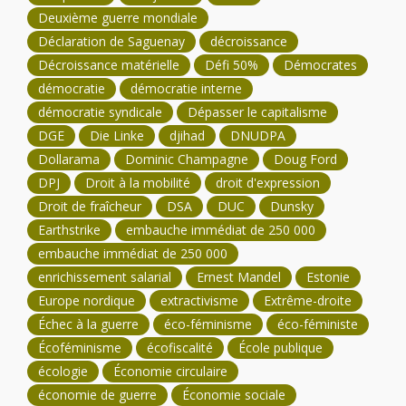
Deuxième guerre mondiale
Déclaration de Saguenay
décroissance
Décroissance matérielle
Défi 50%
Démocrates
démocratie
démocratie interne
démocratie syndicale
Dépasser le capitalisme
DGE
Die Linke
djihad
DNUDPA
Dollarama
Dominic Champagne
Doug Ford
DPJ
Droit à la mobilité
droit d'expression
Droit de fraîcheur
DSA
DUC
Dunsky
Earthstrike
embauche immédiat de 250 000
embauche immédiat de 250 000
enrichissement salarial
Ernest Mandel
Estonie
Europe nordique
extractivisme
Extrême-droite
Échec à la guerre
éco-féminisme
éco-féministe
Écoféminisme
écofiscalité
École publique
écologie
Économie circulaire
économie de guerre
Économie sociale