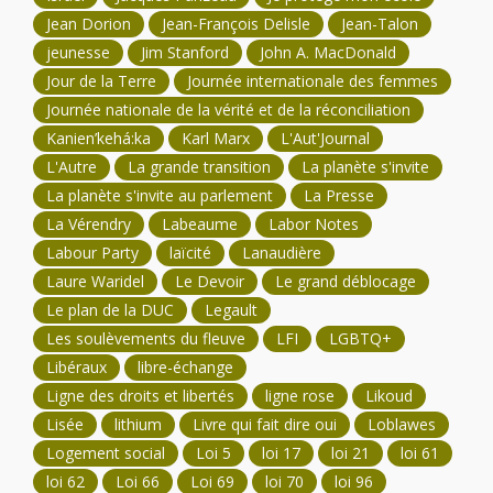
Jean Dorion
Jean-François Delisle
Jean-Talon
jeunesse
Jim Stanford
John A. MacDonald
Jour de la Terre
Journée internationale des femmes
Journée nationale de la vérité et de la réconciliation
Kanien’kehá:ka
Karl Marx
L'Aut'Journal
L'Autre
La grande transition
La planète s'invite
La planète s'invite au parlement
La Presse
La Vérendry
Labeaume
Labor Notes
Labour Party
laïcité
Lanaudière
Laure Waridel
Le Devoir
Le grand déblocage
Le plan de la DUC
Legault
Les soulèvements du fleuve
LFI
LGBTQ+
Libéraux
libre-échange
Ligne des droits et libertés
ligne rose
Likoud
Lisée
lithium
Livre qui fait dire oui
Loblawes
Logement social
Loi 5
loi 17
loi 21
loi 61
loi 62
Loi 66
Loi 69
loi 70
loi 96