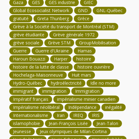
Gaza
GES
GES industrie
GIEC
Global Ecosocialist Network
GND
GNL-Québec
gratuité
Greta Thunberg
Grèce
Grève à la Société du transport de Montréal (STM)
grève étudiante
Grève générale 1972
grève sociale
Grève STM
GroupMobilisation
Guerre
Guerre d'Ukraine
Hamas
Haroun Bouazzi
Harper
histoire
histoire de la lutte de classe
histoire ouvrière
Hochelaga-Maisonneuve
Huit mars
Hydro-Québec
hydroélectricité
Idle no more
immigrant
immigration
Immigration
Impératif français
impérialisme minier canadien
Impérialisme néolibéral
Indépendance
inégalité
Internationalisme
Iran
IREQ
IRIS
islamophobie
Jean-François Lisée
Jean-Talon
Jeunesse
Jeux olympiques de Milan-Cortina