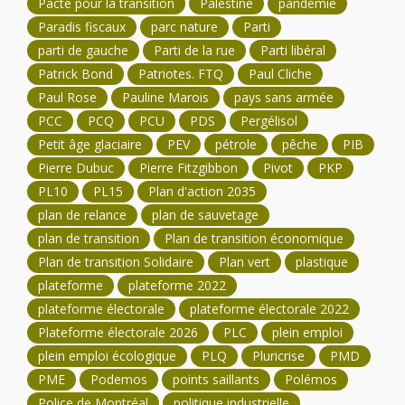
Pacte pour la transition
Palestine
pandémie
Paradis fiscaux
parc nature
Parti
parti de gauche
Parti de la rue
Parti libéral
Patrick Bond
Patriotes. FTQ
Paul Cliche
Paul Rose
Pauline Marois
pays sans armée
PCC
PCQ
PCU
PDS
Pergélisol
Petit âge glaciaire
PEV
pétrole
pêche
PIB
Pierre Dubuc
Pierre Fitzgibbon
Pivot
PKP
PL10
PL15
Plan d'action 2035
plan de relance
plan de sauvetage
plan de transition
Plan de transition économique
Plan de transition Solidaire
Plan vert
plastique
plateforme
plateforme 2022
plateforme électorale
plateforme électorale 2022
Plateforme électorale 2026
PLC
plein emploi
plein emploi écologique
PLQ
Pluricrise
PMD
PME
Podemos
points saillants
Polémos
Police de Montréal
politique industrielle