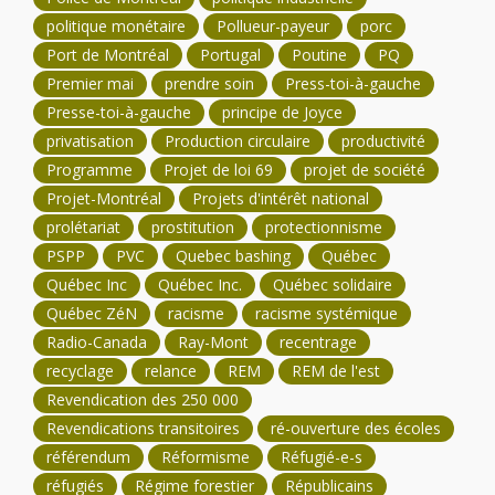
politique monétaire
Pollueur-payeur
porc
Port de Montréal
Portugal
Poutine
PQ
Premier mai
prendre soin
Press-toi-à-gauche
Presse-toi-à-gauche
principe de Joyce
privatisation
Production circulaire
productivité
Programme
Projet de loi 69
projet de société
Projet-Montréal
Projets d'intérêt national
prolétariat
prostitution
protectionnisme
PSPP
PVC
Quebec bashing
Québec
Québec Inc
Québec Inc.
Québec solidaire
Québec ZéN
racisme
racisme systémique
Radio-Canada
Ray-Mont
recentrage
recyclage
relance
REM
REM de l'est
Revendication des 250 000
Revendications transitoires
ré-ouverture des écoles
référendum
Réformisme
Réfugié-e-s
réfugiés
Régime forestier
Républicains