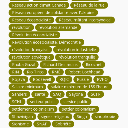
Réseau action climat Canada
Réseau de la rue
Réseau européen de solidarité avec l’Ukraine
Réseau écosocialiste
Réseau militant intersyndical
révolution
révolution allemande
Révolution écosocialiste
Révolution écosocialiste. Démocratie
révolution française
révolution industrielle
révolution soviétique
révolution tranquille
Rhuba Gazal
Richard Desjardins
Ricochet
RIN
Rio Tinto
RMÉ
Robert Lochhead
Rojava
Roosevelt
RQIC
Russie
RVHQ
Salaire minimum
salaire minimum de 15$ l'heure
Sanders
santé
SAQ
Sayona
SCFP
SCHL
secteur public
service public
settlement colonialism
settler colonialism
Shawinigan
signes religieux
Singh
sinophobie
Sionisme
SNAP
Sobriété