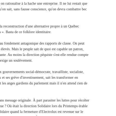
 rationalise à la hache une entreprise. Il ne lui restait que
'on sait, sans fausse conscience, qu'on devra combattre bec
 la reconstruction d'une alternative propre à un Québec
 ». Basta de ce folklore identitaire.
au fondement antagonique des rapports de classe. On peut
 élevés. Mais le peuple sait de quoi est capable un patron,
uante. Au moins la direction péquiste s'est-elle rendue compte
 exige un soulèvement.
x gouvernements social-démocrate, travailliste, socialiste,
x et ses grève d'investissement, sait les transformer en
 les anges gardiens du parlement mais il n'en attend rien de
ns message originale. À part parasiter les luttes pour récolter
rue ? Où était la direction Solidaire lors du Printemps érable
olidaire quand la fermeture d'Electrolux est revenue sur le