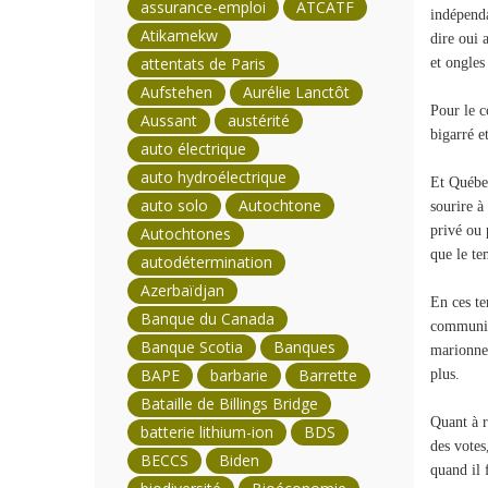
assurance-emploi
ATCATF
indépenda
Atikamekw
dire oui 
attentats de Paris
et ongles
Aufstehen
Aurélie Lanctôt
Pour le c
Aussant
austérité
bigarré e
auto électrique
auto hydroélectrique
Et Québec
auto solo
Autochtone
sourire à
privé ou 
Autochtones
que le te
autodétermination
Azerbaïdjan
En ces te
Banque du Canada
communist
Banque Scotia
Banques
marionnet
BAPE
barbarie
Barrette
plus.
Bataille de Billings Bridge
Quant à r
batterie lithium-ion
BDS
des votes
BECCS
Biden
quand il 