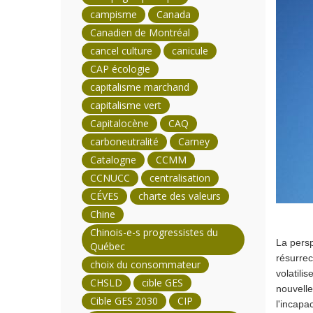
campisme
Canada
Canadien de Montréal
cancel culture
canicule
CAP écologie
capitalisme marchand
capitalisme vert
Capitalocène
CAQ
carboneutralité
Carney
Catalogne
CCMM
CCNUCC
centralisation
CÉVES
charte des valeurs
Chine
Chinois-e-s progressistes du
La persp
Québec
résurrec
choix du consommateur
volatili
CHSLD
cible GES
nouvelle
Cible GES 2030
CIP
l'incapa