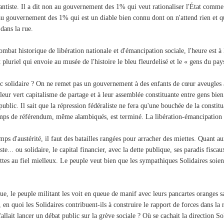
ntiste. Il a dit non au gouvernement des 1% qui veut rationaliser l'État comme on
au gouvernement des 1% qui est un diable bien connu dont on n'attend rien et qu
 dans la rue.
ombat historique de libération nationale et d'émancipation sociale, l'heure est à
t pluriel qui envoie au musée de l'histoire le bleu fleurdelisé et le « gens du pays
 solidaire ? On ne remet pas un gouvernement à des enfants de cœur aveugles 
 leur vert capitalisme de partage et à leur assemblée constituante entre gens bien
public. Il sait que la répression fédéraliste ne fera qu'une bouchée de la constit
mps de référendum, même alambiqués, est terminé. La libération-émancipation
mps d'austérité, il faut des batailles rangées pour arracher des miettes. Quant au
e... ou solidaire, le capital financier, avec la dette publique, ses paradis fiscau
tes au fiel mielleux. Le peuple veut bien que les sympathiques Solidaires soient
ue, le peuple militant les voit en queue de manif avec leurs pancartes oranges sa
, en quoi les Solidaires contribuent-ils à construire le rapport de forces dans la 
fallait lancer un débat public sur la grève sociale ? Où se cachait la direction S