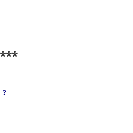
***
 ?