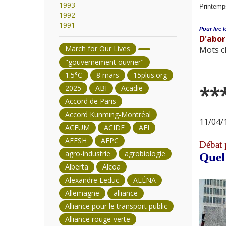
1993
Printemps
1992
1991
Pour lire l
D'abor
March for Our Lives
Mots cl
"gouvernement ouvrier"
1.5°C
8 mars
15plus.org
2025
ABI
Acadie
**
Accord de Paris
Accord Kunming-Montréal
11/04/1
ACEUM
ACIDE
AEI
AFESH
AFPC
Débat p
agro-industrie
agrobiologie
Quel
Alberta
Alcoa
Alexandre Leduc
ALÉNA
Allemagne
alliance
Alliance pour le transport public
Alliance rouge-verte