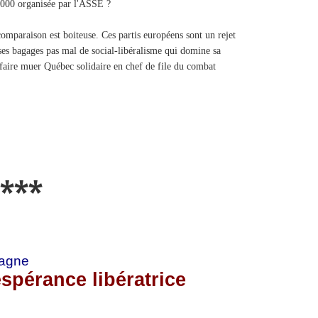
10 000 organisée par l'ASSÉ ?
mparaison est boiteuse. Ces partis européens sont un rejet
 ses bagages pas mal de social-libéralisme qui domine sa
aire muer Québec solidaire en chef de file du combat
***
pagne
'espérance libératrice