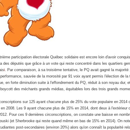
rième participation électorale Québec solidaire est encore loin d'avoir conquis 
 n'a des députés que grâce à un vote qui reste concentré dans les quartiers gen
ais
. Par comparaison, à sa troisième tentative, le PQ avait gagné la majorité p
i
erformance, sauvée de la morosité par 91 voix ayant permis l'élection de la t
ue, en forte diminution suite à l'effondrement du PQ, réduit à son noyau dur, 
n boycott des méchants grands médias, équitables lors des trois grands mome
rconscriptions sur 125 ayant chacune plus de 25% du vote populaire en 2014
 en 2008. Les 9 ayant chacune plus de 15% en 2014, dont deux à l'extérieur d
012. Pour ces 9 dernières circonscriptions, on constate une baisse en nombr
ouski (et Sherbrooke qui reste quand même en bas de 15% en 2014). On note q
tudiantes post-secondaires (environ 20%) alors qu'on connaît la popularité r