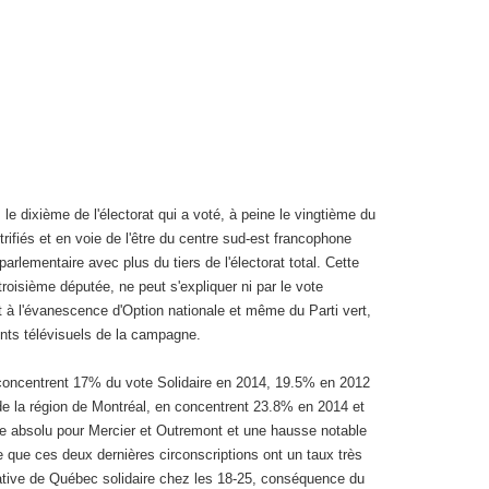
le dixième de l'électorat qui a voté, à peine le vingtième du
trifiés et en voie de l'être du centre sud-est francophone
arlementaire avec plus du tiers de l'électorat total. Cette
roisième députée, ne peut s'expliquer ni par le vote
et à l'évanescence d'Option nationale et même du Parti vert,
nts télévisuels de la campagne.
 concentrent 17% du vote Solidaire en 2014, 19.5% en 2012
e la région de Montréal, en concentrent 23.8% en 2014 et
e absolu pour Mercier et Outremont et une hausse notable
ue ces deux dernières circonscriptions ont un taux très
elative de Québec solidaire chez les 18-25, conséquence du