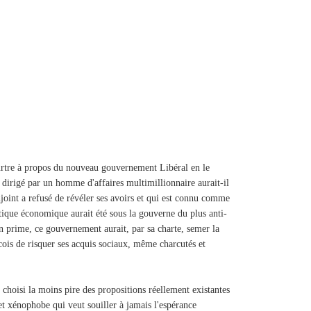
eurtre à propos du nouveau gouvernement Libéral en le
irigé par un homme d'affaires multimillionnaire aurait-il
oint a refusé de révéler ses avoirs et qui est connu comme
litique économique aurait été sous la gouverne du plus anti-
 prime, ce gouvernement aurait, par sa charte, semer la
ois de risquer ses acquis sociaux, même charcutés et
choisi la moins pire des propositions réellement existantes
t xénophobe qui veut souiller à jamais l'espérance