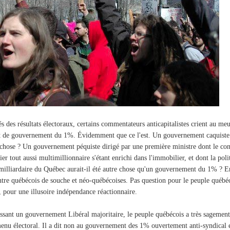
s des résultats électoraux, certains commentateurs anticapitalistes crient au m
t de gouvernement du 1%. Évidemment que ce l'est. Un gouvernement caquiste d
 chose ? Un gouvernement péquiste dirigé par une première ministre dont le conj
ier tout aussi multimillionnaire s'étant enrichi dans l'immobilier, et dont la po
milliardaire du Québec aurait-il été autre chose qu'un gouvernement du 1% ? En
ntre québécois de souche et néo-québécoises. Pas question pour le peuple québéc
s, pour une illusoire indépendance réactionnaire.
ssant un gouvernement Libéral majoritaire, le peuple québécois a très sagement 
enu électoral. Il a dit non au gouvernement des 1% ouvertement anti-syndical e