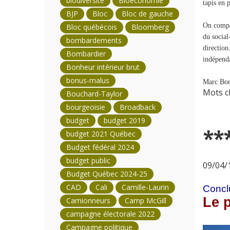
biodiversité
Bioéconomie
tapis en 
BJP
Bloc
Bloc de gauche
On compar
Bloc québécois
Bloomberg
du social
bombardements
direction
Bombardier
indépenda
Bonheur intérieur brut
bonus-malus
Marc Bon
Mots cl
Bouchard-Taylor
bourgeoisie
Broadback
budget
budget 2019
**
budget 2021 Québec
Budget fédéral 2024
budget public
09/04/1
Budget Québec 2024-25
CAD
Cali
Camille-Laurin
Conclu
Le p
Camionneurs
Camp McGill
campagne électorale 2022
Campagne politique