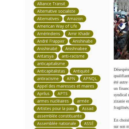
Alliance Transit
Alternative socialiste
Alternatives
Amazon
American Way of Life
Amérindiens
Amir Khadir
André Frappier
Anishinabe
Anishinabé
Anishnabee
Antarsya
anti-racisme
anticapitalisme
Désespéré
Anticapitalistas
Antiquité
qualifian
antiracisme
APN
APNQL
été autre
Appel des mairesses et maires
un financ
Aprilus
APTS
syndical 
armes nucléaires
armée
zizanie e
fragilisé
Artistes pour la paix
Assad
assemblée constituante
En choisi
Assemblée nationale
ASSÉ
sur son m