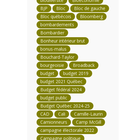
biodiversité
Bioéconomie
BJP
Bloc
Bloc de gauche
Bloc québécois
Bloomberg
bombardements
Bombardier
Bonheur intérieur brut
bonus-malus
Bouchard-Taylor
bourgeoisie
Broadback
budget
budget 2019
budget 2021 Québec
Budget fédéral 2024
budget public
Budget Québec 2024-25
CAD
Cali
Camille-Laurin
Camionneurs
Camp McGill
campagne électorale 2022
Campagne politique