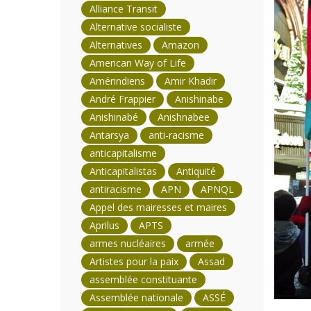
Alliance Transit
Alternative socialiste
Alternatives
Amazon
American Way of Life
Amérindiens
Amir Khadir
André Frappier
Anishinabe
Anishinabé
Anishnabee
Antarsya
anti-racisme
anticapitalisme
Anticapitalistas
Antiquité
antiracisme
APN
APNQL
Appel des mairesses et maires
Aprilus
APTS
armes nucléaires
armée
Artistes pour la paix
Assad
assemblée constituante
Assemblée nationale
ASSÉ