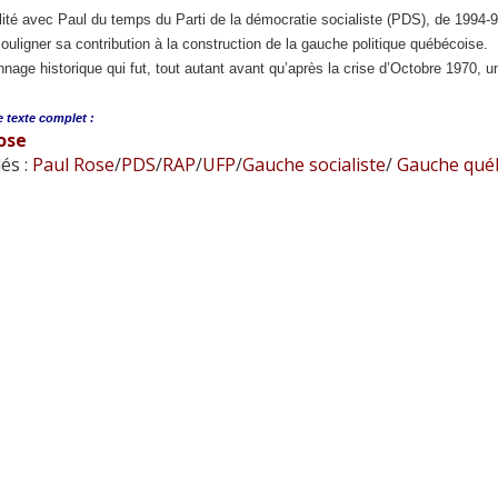
ité avec Paul du temps du Parti de la démocratie socialiste (PDS), de 1994-
ouligner sa contribution à la construction de la gauche politique québécoise.
nage historique qui fut, tout autant avant qu’après la crise d’Octobre 1970,
e
texte complet :
ose
és :
Paul Rose
/
PDS
/
RAP
/
UFP
/
Gauche socialiste
/
Gauche qué