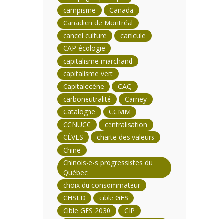
campisme
Canada
Canadien de Montréal
cancel culture
canicule
CAP écologie
capitalisme marchand
capitalisme vert
Capitalocène
CAQ
carboneutralité
Carney
Catalogne
CCMM
CCNUCC
centralisation
CÉVES
charte des valeurs
Chine
Chinois-e-s progressistes du
Québec
choix du consommateur
CHSLD
cible GES
Cible GES 2030
CIP