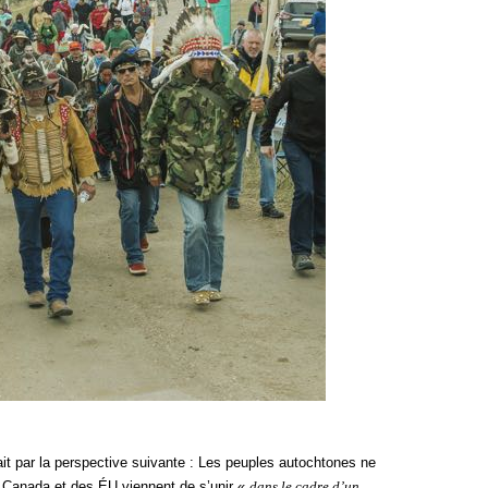
it par la perspective suivante : Les peuples autochtones ne
 Canada et des ÉU viennent de s’unir «
dans le cadre d’un