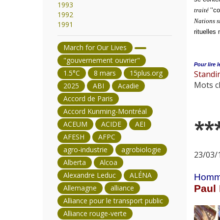
1993
traité
‘‘c
1992
Nations s
1991
rituelles
March for Our Lives
"gouvernement ouvrier"
Pour lire l
1.5°C
8 mars
15plus.org
Standi
Mots cl
2025
ABI
Acadie
Accord de Paris
Accord Kunming-Montréal
**
ACEUM
ACIDE
AEI
AFESH
AFPC
agro-industrie
agrobiologie
23/03/1
Alberta
Alcoa
Alexandre Leduc
ALÉNA
Homma
Paul
Allemagne
alliance
Alliance pour le transport public
Alliance rouge-verte