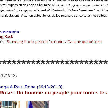
ontre l’expansion des sables bitumineux’’
et contre les projets qui permettent de 
ignataires [...] s’engagent à
‘‘interdire’’
l’utilisation de leurs
‘‘territoires’’ ». Du 
 manifestations. Aux non autochtones de les rejoindre sur ce terrain et surtout 
e
texte complet :
ng Rock
és :
Standing Rock
/
pétrole
/
oléoduc
/
Gauche québécoise
***********************
3 /08:12 /
ge à Paul Rose (1943-2013)
 Rose
: Un homme du peuple pour toutes les