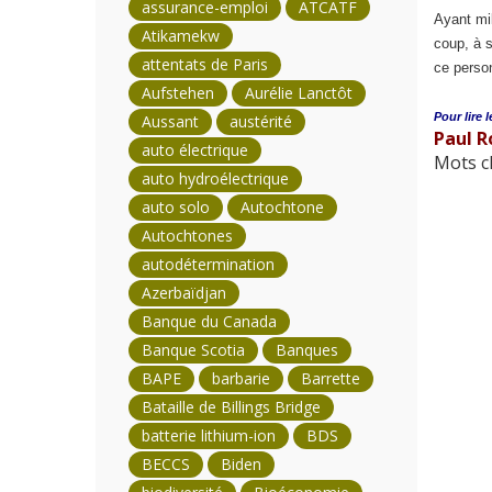
assurance-emploi
ATCATF
Ayant mil
Atikamekw
coup, à s
attentats de Paris
ce person
Aufstehen
Aurélie Lanctôt
Pour lire l
Aussant
austérité
Paul R
auto électrique
Mots cl
auto hydroélectrique
auto solo
Autochtone
Autochtones
autodétermination
Azerbaïdjan
Banque du Canada
Banque Scotia
Banques
BAPE
barbarie
Barrette
Bataille de Billings Bridge
batterie lithium-ion
BDS
BECCS
Biden