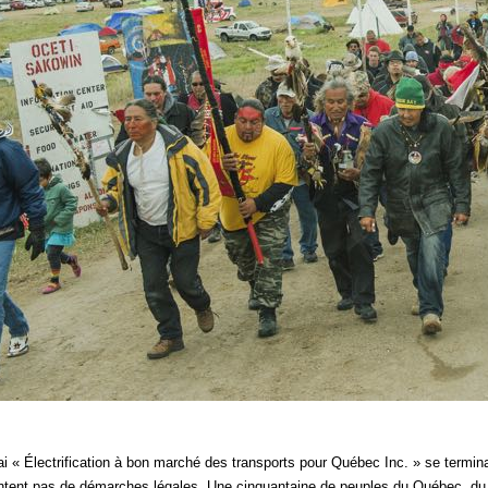
 « Électrification à bon marché des transports pour Québec Inc. » se termina
ntent pas de démarches légales. Une cinquantaine de peuples du Québec, du