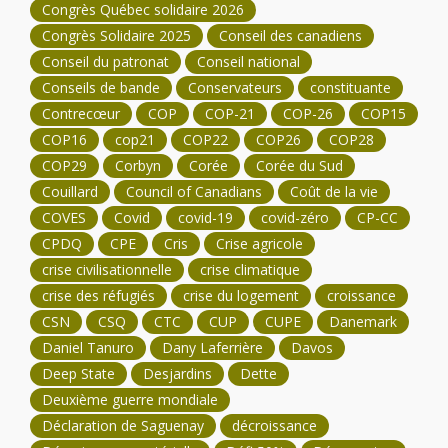
Congrès Québec solidaire 2026
Congrès Solidaire 2025
Conseil des canadiens
Conseil du patronat
Conseil national
Conseils de bande
Conservateurs
constituante
Contrecœur
COP
COP-21
COP-26
COP15
COP16
cop21
COP22
COP26
COP28
COP29
Corbyn
Corée
Corée du Sud
Couillard
Council of Canadians
Coût de la vie
COVES
Covid
covid-19
covid-zéro
CP-CC
CPDQ
CPE
Cris
Crise agricole
crise civilisationnelle
crise climatique
crise des réfugiés
crise du logement
croissance
CSN
CSQ
CTC
CUP
CUPE
Danemark
Daniel Tanuro
Dany Laferrière
Davos
Deep State
Desjardins
Dette
Deuxième guerre mondiale
Déclaration de Saguenay
décroissance