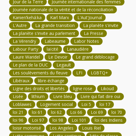
Jour de la Terre
Journée internationale des femmes
Journée nationale de la vérité et de la réconciliation
Kanien’kehá:ka
Karl Marx
L'Aut'Journal
L'Autre
La grande transition
La planète s'invite
La planète s'invite au parlement
La Presse
La Vérendry
Labeaume
Labor Notes
Labour Party
laïcité
Lanaudière
Laure Waridel
Le Devoir
Le grand déblocage
Le plan de la DUC
Legault
Les soulèvements du fleuve
LFI
LGBTQ+
Libéraux
libre-échange
Ligne des droits et libertés
ligne rose
Likoud
Lisée
lithium
Livre bleu
Livre qui fait dire oui
Loblawes
Logement social
Loi 5
loi 17
loi 21
loi 61
loi 62
Loi 66
Loi 69
loi 70
loi 96
Loi 97
loi 98
Loi 101
loi des Indiens
loisir motorisé
Los Angeles
Louis Riel
Lutte commune
Lutte continue
lutte de classe