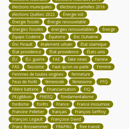
élections municipales
élections partielles 2016
élections Québec 2022
Énergie est
Énergie fossile
Énergie renouvelable
Énergies fossiles
énergies renouvelables
Énergir
Équipe Coderre
Équiterre
Éric Duhaime
Éric Pinault
étalement urbain
État islamique
État providence
État-providence
États-unis
ÉU
ÉU. guerre
FAE
fake news
famine
FAS
fascisme
Faut-qu'on-se-parle
Femme
Femmes de toutes origines
fermeture
Feux de forêt
féminicide
féminisme
FFQ
Filière batterie
Financiarisation
FIQ
Fitzgibbon
FNEEQ
fondamentalisme
fordisme
forêts
France
France insoumise
Francine Pelletier
français
François Geffroy
François Legault
Françoise David
Franz Broswimmer
FRAPRU
free transit