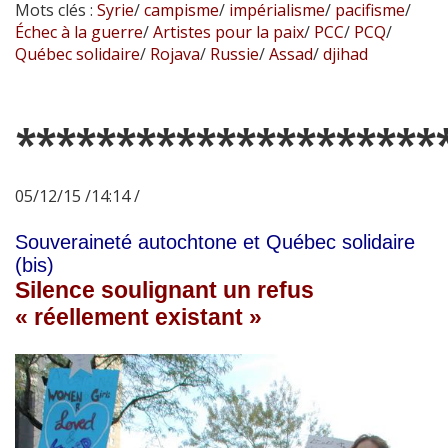
Mots clés :
Syrie
/
campisme
/
impérialisme
/
pacifisme
/
Échec à la guerre
/
Artistes pour la paix
/
PCC
/
PCQ
/
Québec solidaire
/
Rojava
/
Russie
/
Assad
/
djihad
*********************
05/12/15 /14:14 /
Souveraineté autochtone et Québec solidaire
(bis)
Silence soulignant un refus
« réellement existant »