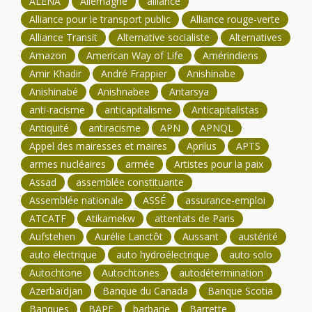
ALÉNA
Allemagne
alliance
Alliance pour le transport public
Alliance rouge-verte
Alliance Transit
Alternative socialiste
Alternatives
Amazon
American Way of Life
Amérindiens
Amir Khadir
André Frappier
Anishinabe
Anishinabé
Anishnabee
Antarsya
anti-racisme
anticapitalisme
Anticapitalistas
Antiquité
antiracisme
APN
APNQL
Appel des mairesses et maires
Aprilus
APTS
armes nucléaires
armée
Artistes pour la paix
Assad
assemblée constituante
Assemblée nationale
ASSÉ
assurance-emploi
ATCATF
Atikamekw
attentats de Paris
Aufstehen
Aurélie Lanctôt
Aussant
austérité
auto électrique
auto hydroélectrique
auto solo
Autochtone
Autochtones
autodétermination
Azerbaïdjan
Banque du Canada
Banque Scotia
Banques
BAPE
barbarie
Barrette