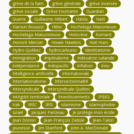
grève de la faim
grève générale
grève inversée
grève sociale
Grève tournante
Guardian
Guerre
Guillaume Hébert
Haisla
Haïti
Haroun Bouazzi
Hitler
Hochelaga-Maisoneuve
Hochelaga-Maisonneuve
Holocène
homard
Honoré Mercier
Howie Hawkins
Huit mars
Hydro-Québec
hydrocarbures
identitarisme
immigration
impérialisme
Indexation salariale
indépendance
Indopacific
inflation
Innu
Intelligence artificielle
Internationale
Internationalisme
Intersectionnalité
Intersyndicale
Intersyndicale Québec
Intégrité territoriale
Investissements
IPBES
Irak
IRÉC
IRIS
islamisme
islamophobie
Israël
Jacques Parizeau
Je protège mon école
Jean Dorion
Jean-François Delisle
Jean-Talon
jeunesse
Jim Stanford
John A. MacDonald