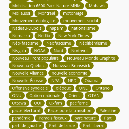
Mobilisation 6600 Parc-Nature MHM
Mohawk
Moi aussi
Montréal
motoneige
Mouvement écologiste
mouvement social
Nadeau-Dubois
napalm
nationalisme
Nemaska
Netflix
New York Times
Néo-fascisme
Néofascisme
Néolibéralisme
Nisga'a
NOAA
Nord
Northvolt
Nouveau Front populaire
Nouveau Monde Graphite
Nouveau Québec
Nouveau-Brunswick
Nouvelle Alliance
nouvelle économie
Nouvelle-Écosse
NPA
NPD
Obama
Offensive syndicale
oléoduc
ONÉ
Ontario
ONU
Option nationale
Orient
OTAN
Ottawa
OUI
Oxfam
pacifisme
pacte électoral
Pacte pour la transition
Palestine
pandémie
Paradis fiscaux
parc nature
Parti
parti de gauche
Parti de la rue
Parti libéral