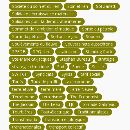
Société du soin et du lien
Soin et lien
Sol Zanetti
Solidaire décroissance matérielle
Solidaires pour la démocratie interne
Sommet de l'ambition climatique
Sortie du pétrole
Sortir du pétrole
Sortons le gaz
Soudan
Soulèvements du fleuve
Souveraineté autochtone
SPEDE
SPQ-libre
stalinisme
Standing Rock
Ste-Marie-St-Jacques
Stéphan Bureau
stratégie
stratégie climatique
Sud
Suède
Suisse
SWITCH
Syndicats
Syriza
tarif social
Tarifs
Taux de profit
taxe carbone
terre-étuve
terre-mère
Terre-Neuve
Terrebonne
terrorisme
The Economist
The Jacobin
The Leap
TJC
tornade Gatineau
Tourbières
Tout-électrique
Traditionnalistes
TransCanada
transition écologique
transnationales
transport collectif