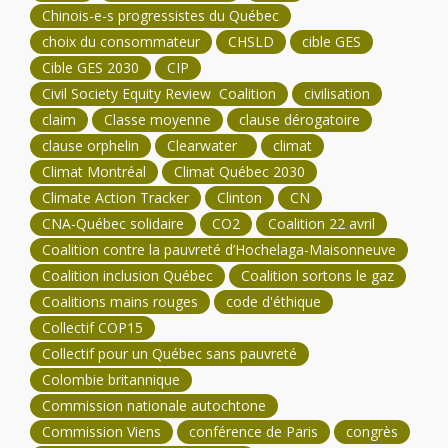
Chinois-e-s progressistes du Québec
choix du consommateur
CHSLD
cible GES
Cible GES 2030
CIP
Civil Society Equity Review Coalition
civilisation
claim
Classe moyenne
clause dérogatoire
clause orphelin
Clearwater
climat
Climat Montréal
Climat Québec 2030
Climate Action Tracker
Clinton
CN
CNA-Québec solidaire
CO2
Coalition 22 avril
Coalition contre la pauvreté d’Hochelaga-Maisonneuve
Coalition inclusion Québec
Coalition sortons le gaz
Coalitions mains rouges
code d'éthique
Collectif COP15
Collectif pour un Québec sans pauvreté
Colombie britannique
Commission nationale autochtone
Commission Viens
conférence de Paris
congrès