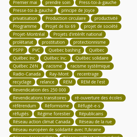
Premier mai
prendre soin
Press-toi-à-gauche
Presse-toi-à-gauche
principe de Joyce
privatisation
Production circulaire
productivité
Programme
Projet de loi 69
projet de société
Projet-Montréal
Projets d'intérêt national
prolétariat
prostitution
protectionnisme
PSPP
PVC
Quebec bashing
Québec
Québec Inc
Québec Inc.
Québec solidaire
Québec ZéN
racisme
racisme systémique
Radio-Canada
Ray-Mont
recentrage
recyclage
relance
REM
REM de l'est
Revendication des 250 000
Revendications transitoires
ré-ouverture des écoles
référendum
Réformisme
Réfugié-e-s
réfugiés
Régime forestier
Républicains
Réseau action climat Canada
Réseau de la rue
Réseau européen de solidarité avec l’Ukraine