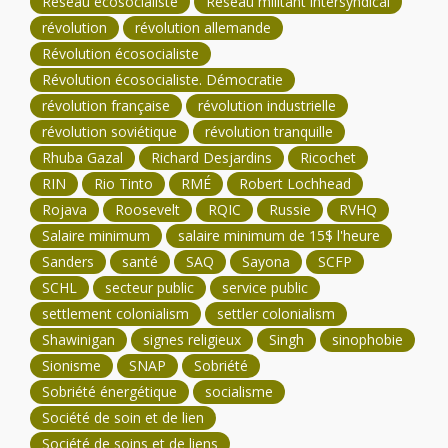
Réseau écosocialiste
Réseau militant intersyndical
révolution
révolution allemande
Révolution écosocialiste
Révolution écosocialiste. Démocratie
révolution française
révolution industrielle
révolution soviétique
révolution tranquille
Rhuba Gazal
Richard Desjardins
Ricochet
RIN
Rio Tinto
RMÉ
Robert Lochhead
Rojava
Roosevelt
RQIC
Russie
RVHQ
Salaire minimum
salaire minimum de 15$ l'heure
Sanders
santé
SAQ
Sayona
SCFP
SCHL
secteur public
service public
settlement colonialism
settler colonialism
Shawinigan
signes religieux
Singh
sinophobie
Sionisme
SNAP
Sobriété
Sobriété énergétique
socialisme
Société de soin et de lien
Société de soins et de liens