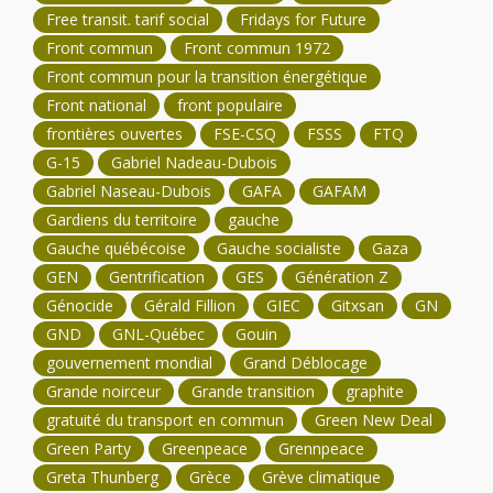
Free transit. tarif social
Fridays for Future
Front commun
Front commun 1972
Front commun pour la transition énergétique
Front national
front populaire
frontières ouvertes
FSE-CSQ
FSSS
FTQ
G-15
Gabriel Nadeau-Dubois
Gabriel Naseau-Dubois
GAFA
GAFAM
Gardiens du territoire
gauche
Gauche québécoise
Gauche socialiste
Gaza
GEN
Gentrification
GES
Génération Z
Génocide
Gérald Fillion
GIEC
Gitxsan
GN
GND
GNL-Québec
Gouin
gouvernement mondial
Grand Déblocage
Grande noirceur
Grande transition
graphite
gratuité du transport en commun
Green New Deal
Green Party
Greenpeace
Grennpeace
Greta Thunberg
Grèce
Grève climatique