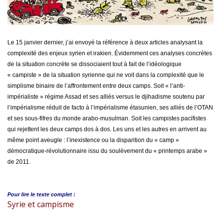
Le 15 janvier dernier, j’ai envoyé la référence à deux articles analysant la
complexité des enjeux syrien et irakien. Évidemment ces analyses concrètes
de la situation concrète se dissociaient tout à fait de l’idéologique
« campiste » de la situation syrienne qui ne voit dans la complexité que le
simplisme binaire de l’affrontement entre deux camps. Soit « l’anti-
impérialiste » régime Assad et ses alliés versus le djihadisme soutenu par
l’impérialisme réduit de facto à l’impérialisme étasunien, ses alliés de l’OTAN
et ses sous-fifres du monde arabo-musulman. Soit les campistes pacifistes
qui rejettent les deux camps dos à dos. Les uns et les autres en arrivent au
même point aveugle : l’inexistence ou la disparition du « camp »
démocratique-révolutionnaire issu du soulèvement du « printemps arabe »
de 2011.
Pour lire le
texte complet :
Syrie et campisme