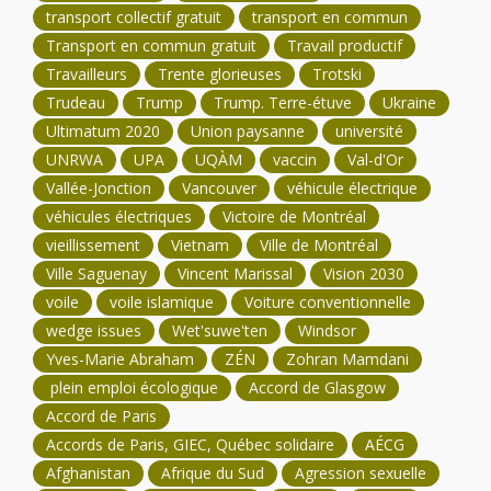
transport collectif gratuit
transport en commun
Transport en commun gratuit
Travail productif
Travailleurs
Trente glorieuses
Trotski
Trudeau
Trump
Trump. Terre-étuve
Ukraine
Ultimatum 2020
Union paysanne
université
UNRWA
UPA
UQÀM
vaccin
Val-d'Or
Vallée-Jonction
Vancouver
véhicule électrique
véhicules électriques
Victoire de Montréal
vieillissement
Vietnam
Ville de Montréal
Ville Saguenay
Vincent Marissal
Vision 2030
voile
voile islamique
Voiture conventionnelle
wedge issues
Wet'suwe'ten
Windsor
Yves-Marie Abraham
ZÉN
Zohran Mamdani
plein emploi écologique
Accord de Glasgow
Accord de Paris
Accords de Paris, GIEC, Québec solidaire
AÉCG
Afghanistan
Afrique du Sud
Agression sexuelle