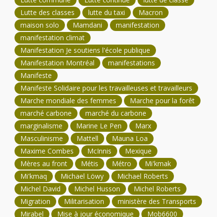
Lutte des classes
lutte du taxi
Macron
maison solo
Mamdani
manifestation
manifestation climat
Manifestation Je soutiens l'école publique
Manifestation Montréal
manifestations
Manifeste
Manifeste Solidaire pour les travailleuses et travailleurs
Marche mondiale des femmes
Marche pour la forêt
marché carbone
marché du carbone
marginalisme
Marine Le Pen
Marx
Masculinisme
Mattell
Mauna Loa
Maxime Combes
McInnis
Mexique
Mères au front
Métis
Métro
Mi'kmak
Mi'kmaq
Michael Löwy
Michael Roberts
Michel David
Michel Husson
Michel Roberts
Migration
Militarisation
ministère des Transports
Mirabel
Mise à jour économique
Mob6600