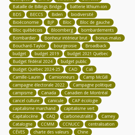
Bataille de Billings Bridge
batterie lithium-ion
BDS
BECCS
Biden
biodiversité
Bioéconomie
BJP
Bloc
Bloc de gauche
Bloc québécois
Bloomberg
bombardements
Bombardier
Bonheur intérieur brut
bonus-malus
Bouchard-Taylor
bourgeoisie
Broadback
budget
budget 2019
budget 2021 Québec
Budget fédéral 2024
budget public
Budget Québec 2024-25
CAD
Cali
Camille-Laurin
Camionneurs
Camp McGill
campagne électorale 2022
Campagne politique
campisme
Canada
Canadien de Montréal
cancel culture
canicule
CAP écologie
capitalisme marchand
capitalisme vert
Capitalocène
CAQ
carboneutralité
Carney
Catalogne
CCMM
CCNUCC
centralisation
CÉVES
charte des valeurs
Chine