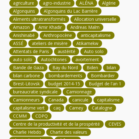
agriculture
agro-industrie
ALÉNA
Algérie
Algonquins
Algonquins du Lac Barrière
Aliments ultratransformés
Allocation universelle
Amazon
Amir Khadir
Andreas Malm
Anishinabé
Anthropocène
anticapitalisme
ASSÉ
ateliers de misère
Atikamekw
Attentats de Paris
austérité
Auto solo
auto solo
Autochtones
avortement
Bande de Gaza
Bay du Nord
Biden
bilan
bilan carbone
bombardements
Bombardier
Brest-Litovsk
budget 2014-15
Budget de l'an 1
bureaucratie syndicale
Camionnage
Camionneurs
Canada
canicule
capitalisme
capitalisme vert
caq
Carney
Catalogne
CCMM
CDPQ
Centre de la productivité et de la prospérité
CEVES
Charlie Hebdo
Charte des valeurs