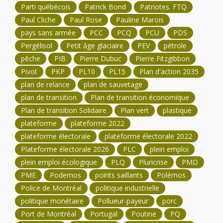
Parti québécois
Patrick Bond
Patriotes. FTQ
Paul Cliche
Paul Rose
Pauline Marois
pays sans armée
PCC
PCQ
PCU
PDS
Pergélisol
Petit âge glaciaire
PEV
pétrole
pêche
PIB
Pierre Dubuc
Pierre Fitzgibbon
Pivot
PKP
PL10
PL15
Plan d'action 2035
plan de relance
plan de sauvetage
plan de transition
Plan de transition économique
Plan de transition Solidaire
Plan vert
plastique
plateforme
plateforme 2022
plateforme électorale
plateforme électorale 2022
Plateforme électorale 2026
PLC
plein emploi
plein emploi écologique
PLQ
Pluricrise
PMD
PME
Podemos
points saillants
Polémos
Police de Montréal
politique industrielle
politique monétaire
Pollueur-payeur
porc
Port de Montréal
Portugal
Poutine
PQ