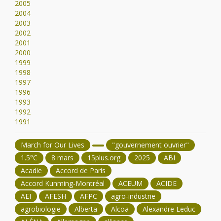
2005
2004
2003
2002
2001
2000
1999
1998
1997
1996
1993
1992
1991
March for Our Lives
"gouvernement ouvrier"
1.5°C
8 mars
15plus.org
2025
ABI
Acadie
Accord de Paris
Accord Kunming-Montréal
ACEUM
ACIDE
AEI
AFESH
AFPC
agro-industrie
agrobiologie
Alberta
Alcoa
Alexandre Leduc