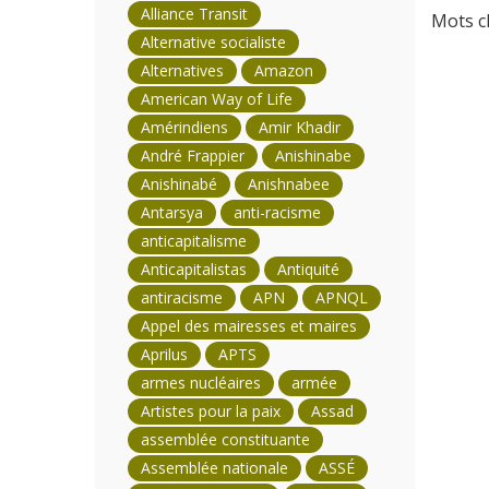
Alliance Transit
Mots cl
Alternative socialiste
Alternatives
Amazon
American Way of Life
Amérindiens
Amir Khadir
André Frappier
Anishinabe
Anishinabé
Anishnabee
Antarsya
anti-racisme
anticapitalisme
Anticapitalistas
Antiquité
antiracisme
APN
APNQL
Appel des mairesses et maires
Aprilus
APTS
armes nucléaires
armée
Artistes pour la paix
Assad
assemblée constituante
Assemblée nationale
ASSÉ