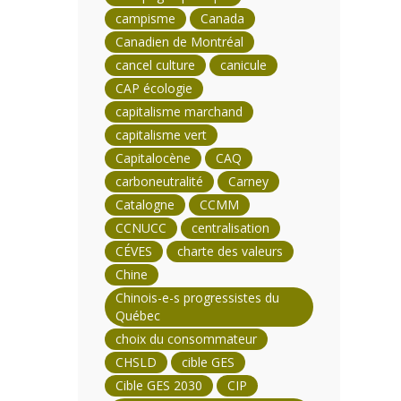
campisme
Canada
Canadien de Montréal
cancel culture
canicule
CAP écologie
capitalisme marchand
capitalisme vert
Capitalocène
CAQ
carboneutralité
Carney
Catalogne
CCMM
CCNUCC
centralisation
CÉVES
charte des valeurs
Chine
Chinois-e-s progressistes du
Québec
choix du consommateur
CHSLD
cible GES
Cible GES 2030
CIP