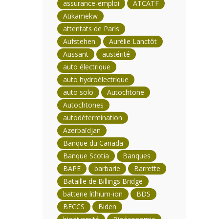
assurance-emploi
ATCATF
Atikamekw
attentats de Paris
Aufstehen
Aurélie Lanctôt
Aussant
austérité
auto électrique
auto hydroélectrique
auto solo
Autochtone
Autochtones
autodétermination
Azerbaïdjan
Banque du Canada
Banque Scotia
Banques
BAPE
barbarie
Barrette
Bataille de Billings Bridge
batterie lithium-ion
BDS
BECCS
Biden