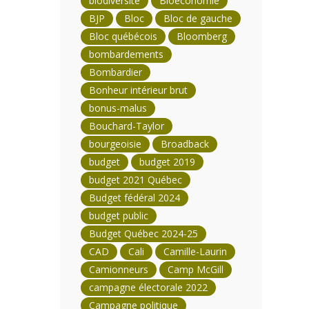
biodiversité
Bioéconomie
BJP
Bloc
Bloc de gauche
Bloc québécois
Bloomberg
bombardements
Bombardier
Bonheur intérieur brut
bonus-malus
Bouchard-Taylor
bourgeoisie
Broadback
budget
budget 2019
budget 2021 Québec
Budget fédéral 2024
budget public
Budget Québec 2024-25
CAD
Cali
Camille-Laurin
Camionneurs
Camp McGill
campagne électorale 2022
Campagne politique