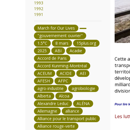
1993
1992
1991
March for Our Lives
"gouvernement ouvrier"
1.5°C
8 mars
15plus.org
2025
ABI
Acadie
Accord de Paris
Cette 
transpo
Accord Kunming-Montréal
territo
ACEUM
ACIDE
AEI
dévelo
AFESH
AFPC
milliar
agro-industrie
agrobiologie
divisio
Alberta
Alcoa
Alexandre Leduc
ALÉNA
Pour lire l
Allemagne
alliance
Les lut
Alliance pour le transport public
Alliance rouge-verte