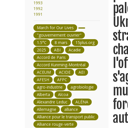
1993
pal
1992
1991
Ukr
March for Our Lives
str
"gouvernement ouvrier"
1.5°C
8 mars
15plus.org
cha
2025
ABI
Acadie
Accord de Paris
l'o
Accord Kunming-Montréal
s'a
ACEUM
ACIDE
AEI
AFESH
AFPC
mu
agro-industrie
agrobiologie
Alberta
Alcoa
for
Alexandre Leduc
ALÉNA
Allemagne
alliance
aut
Alliance pour le transport public
Alliance rouge-verte