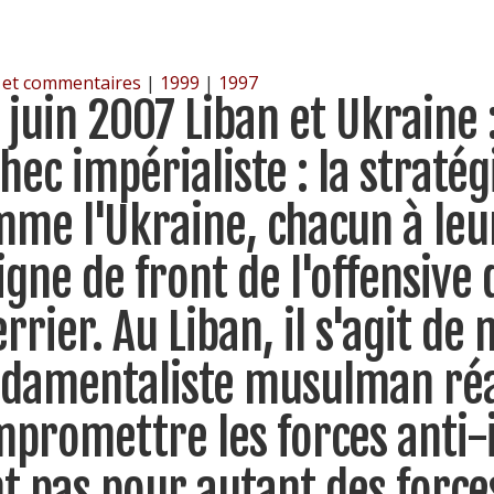
 et commentaires
|
1999
|
1997
 juin 2007 Liban et Ukraine
chec impérialiste : la straté
me l'Ukraine, chacun à leu
ligne de front de l'offensive
rrier. Au Liban, il s'agit d
damentaliste musulman réa
promettre les forces anti-i
t pas pour autant des force