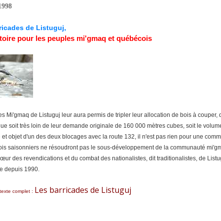
1998
ricades de Listuguj,
toire pour les peuples mi'gmaq et québécois
des Mi'gmaq de Listuguj leur aura permis de tripler leur allocation de bois à coupe
e soit très loin de leur demande originale de 160 000 mètres cubes, soit le volume 
e et objet d'un des deux blocages avec la route 132, il n'est pas rien pour une c
is saisonniers ne résoudront pas le sous-développement de la communauté mi'gmaq de
ur des revendications et du combat des nationalistes, dit traditionalistes, de Listug
re depuis 1990.
Les barricades de Listuguj
 texte complet :