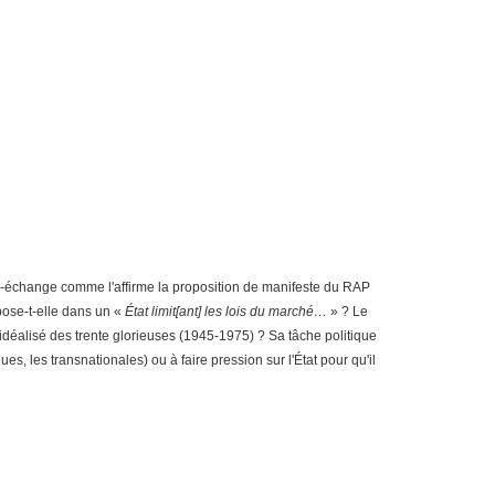
libre-échange comme l'affirme la proposition de manifeste du RAP
pose-t-elle dans un «
État limit[ant] les lois du marché…
» ? Le
 idéalisé des trente glorieuses (1945-1975) ? Sa tâche politique
s, les transnationales) ou à faire pression sur l'État pour qu'il