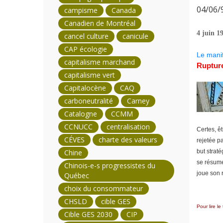
04/06/9
campisme
Canada
Canadien de Montréal
4 juin 1
cancel culture
canicule
CAP écologie
Le mani
capitalisme marchand
Rupture
capitalisme vert
Capitalocène
CAQ
carboneutralité
Carney
Catalogne
CCMM
CCNUCC
centralisation
Certes, êt
CÉVES
charte des valeurs
rejetée p
Chine
but strat
se résumer
Chinois-e-s progressistes du
joue son r
Québec
choix du consommateur
CHSLD
cible GES
Pour lire le
Cible GES 2030
CIP