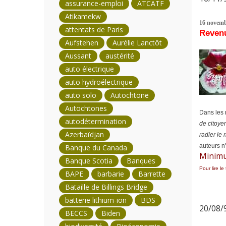
assurance-emploi
ATCATF
Atikamekw
16 novemb
attentats de Paris
Revenu
Aufstehen
Aurélie Lanctôt
Aussant
austérité
auto électrique
auto hydroélectrique
auto solo
Autochtone
Autochtones
Dans les 
autodétermination
de citoye
Azerbaïdjan
radier le 
auteurs n'
Banque du Canada
Minimu
Banque Scotia
Banques
Pour lire le
BAPE
barbarie
Barrette
Bataille de Billings Bridge
batterie lithium-ion
BDS
20/08/9
BECCS
Biden