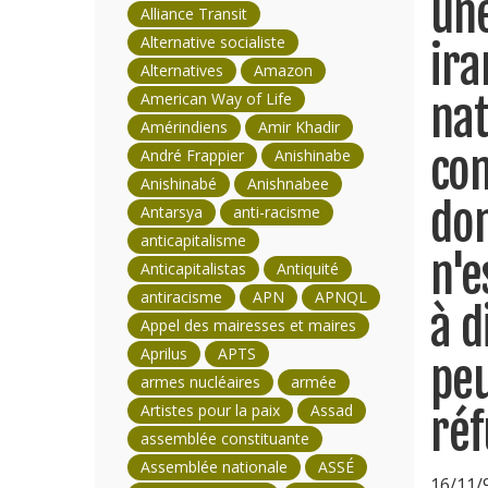
une
Alliance Transit
Alternative socialiste
ira
Alternatives
Amazon
American Way of Life
nat
Amérindiens
Amir Khadir
con
André Frappier
Anishinabe
Anishinabé
Anishnabee
don
Antarsya
anti-racisme
anticapitalisme
n'e
Anticapitalistas
Antiquité
antiracisme
APN
APNQL
à d
Appel des mairesses et maires
Aprilus
APTS
peu
armes nucléaires
armée
Artistes pour la paix
Assad
réf
assemblée constituante
Assemblée nationale
ASSÉ
16/11/9