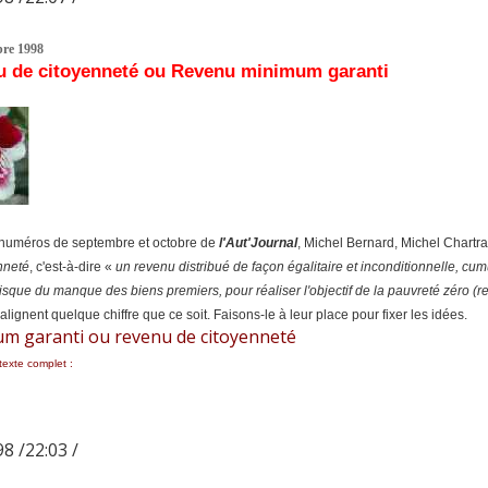
re 1998
 de citoyenneté ou Revenu minimum garanti
numéros de septembre et octobre de
l'Aut'Journal
, Michel Bernard, Michel Chart
nneté
, c'est-à-dire «
un revenu distribué de façon égalitaire et inconditionnelle, cu
risque du manque des biens premiers, pour réaliser l'objectif de la pauvreté zéro (r
alignent quelque chiffre que ce soit. Faisons-le à leur place pour fixer les idées.
m garanti ou revenu de citoyenneté
 texte complet :
8 /22:03 /