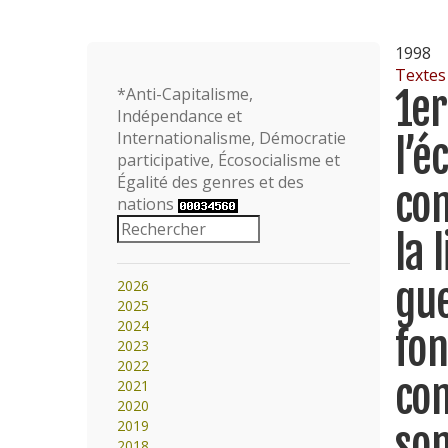
1998
Textes
1er
*Anti-Capitalisme,
Indépendance et
Internationalisme, Démocratie
l’é
participative, Écosocialisme et
Égalité des genres et des
com
nations
la 
gue
2026
2025
2024
fon
2023
2022
com
2021
2020
2019
son
2018