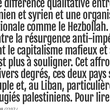
 différence qualitative en
nien et syrien et une organi
ionale comme le Hezbollah.
tre la résurgence anti-impér
t le capitalisme mafieux e
st plus à souligner. Cet aff
ivers degrés, ces deux pays 
ple et, au Liban, particuliè
ugiés palestiniens. Pour lire
8 /22:07 /