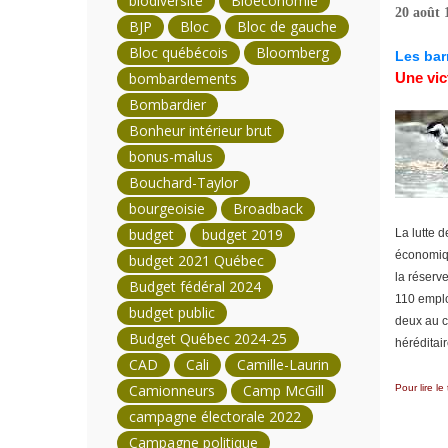
biodiversité
Bioéconomie
20 août 
BJP
Bloc
Bloc de gauche
Bloc québécois
Bloomberg
Les bar
bombardements
Une vic
Bombardier
Bonheur intérieur brut
bonus-malus
Bouchard-Taylor
bourgeoisie
Broadback
budget
budget 2019
La lutte 
économiqu
budget 2021 Québec
la réserv
Budget fédéral 2024
110 emplo
budget public
deux au cœ
Budget Québec 2024-25
héréditai
CAD
Cali
Camille-Laurin
Camionneurs
Camp McGill
Pour lire le
campagne électorale 2022
Campagne politique