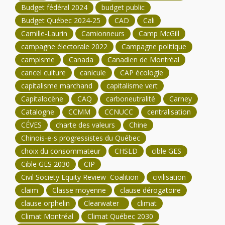
Budget fédéral 2024
budget public
Budget Québec 2024-25
CAD
Cali
Camille-Laurin
Camionneurs
Camp McGill
campagne électorale 2022
Campagne politique
campisme
Canada
Canadien de Montréal
cancel culture
canicule
CAP écologie
capitalisme marchand
capitalisme vert
Capitalocène
CAQ
carboneutralité
Carney
Catalogne
CCMM
CCNUCC
centralisation
CÉVES
charte des valeurs
Chine
Chinois-e-s progressistes du Québec
choix du consommateur
CHSLD
cible GES
Cible GES 2030
CIP
Civil Society Equity Review Coalition
civilisation
claim
Classe moyenne
clause dérogatoire
clause orphelin
Clearwater
climat
Climat Montréal
Climat Québec 2030