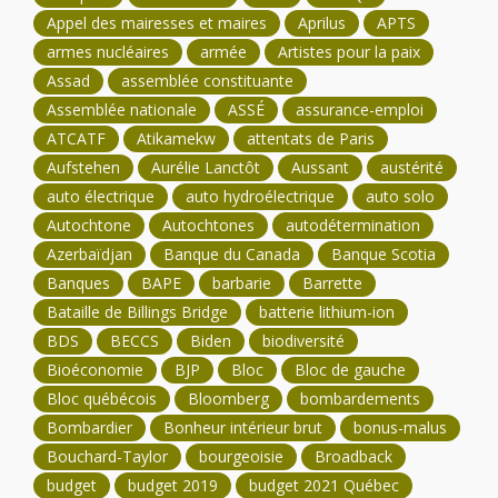
Appel des mairesses et maires
Aprilus
APTS
armes nucléaires
armée
Artistes pour la paix
Assad
assemblée constituante
Assemblée nationale
ASSÉ
assurance-emploi
ATCATF
Atikamekw
attentats de Paris
Aufstehen
Aurélie Lanctôt
Aussant
austérité
auto électrique
auto hydroélectrique
auto solo
Autochtone
Autochtones
autodétermination
Azerbaïdjan
Banque du Canada
Banque Scotia
Banques
BAPE
barbarie
Barrette
Bataille de Billings Bridge
batterie lithium-ion
BDS
BECCS
Biden
biodiversité
Bioéconomie
BJP
Bloc
Bloc de gauche
Bloc québécois
Bloomberg
bombardements
Bombardier
Bonheur intérieur brut
bonus-malus
Bouchard-Taylor
bourgeoisie
Broadback
budget
budget 2019
budget 2021 Québec