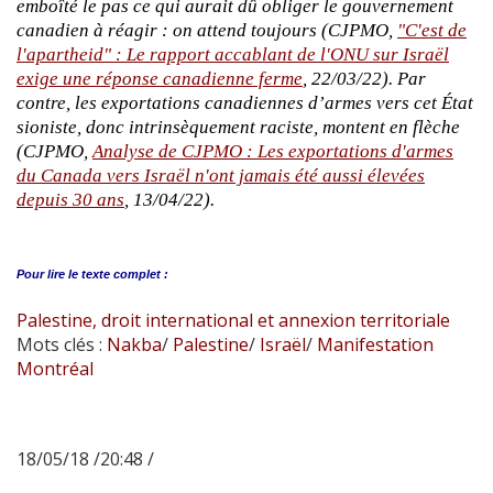
emboîté le pas ce qui aurait dû obliger le gouvernement
canadien à réagir : on attend toujours (CJPMO,
"C'est de
l'apartheid" : Le rapport accablant de l'ONU sur Israël
exige une réponse canadienne ferme
, 22/03/22). Par
contre, les exportations canadiennes d’armes vers cet État
sioniste, donc intrinsèquement raciste, montent en flèche
(CJPMO,
Analyse de CJPMO : Les exportations d'armes
du Canada vers Israël n'ont jamais été aussi élevées
depuis 30 ans
, 13/04/22).
Pour lire le
texte complet :
Palestine, droit international et annexion territoriale
Mots clés :
Nakba
/
Palestine
/
Israël
/
Manifestation
Montréal
18/05/18 /20:48 /