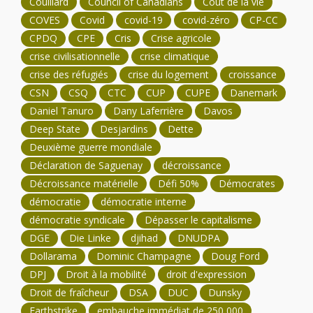
Couillard
Council of Canadians
Coût de la vie
COVES
Covid
covid-19
covid-zéro
CP-CC
CPDQ
CPE
Cris
Crise agricole
crise civilisationnelle
crise climatique
crise des réfugiés
crise du logement
croissance
CSN
CSQ
CTC
CUP
CUPE
Danemark
Daniel Tanuro
Dany Laferrière
Davos
Deep State
Desjardins
Dette
Deuxième guerre mondiale
Déclaration de Saguenay
décroissance
Décroissance matérielle
Défi 50%
Démocrates
démocratie
démocratie interne
démocratie syndicale
Dépasser le capitalisme
DGE
Die Linke
djihad
DNUDPA
Dollarama
Dominic Champagne
Doug Ford
DPJ
Droit à la mobilité
droit d'expression
Droit de fraîcheur
DSA
DUC
Dunsky
Earthstrike
embauche immédiat de 250 000