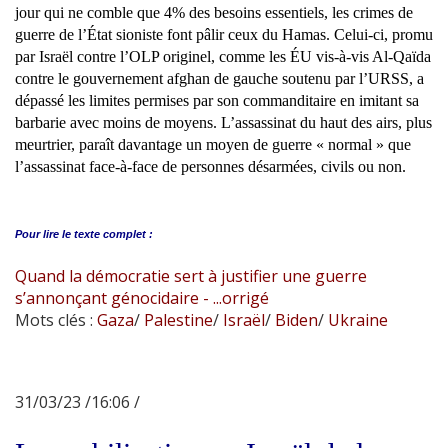
jour qui ne comble que 4% des besoins essentiels, les crimes de
guerre de l’État sioniste font pâlir ceux du Hamas. Celui-ci, promu
par Israël contre l’OLP originel, comme les ÉU vis-à-vis Al-Qaïda
contre le gouvernement afghan de gauche soutenu par l’URSS, a
dépassé les limites permises par son commanditaire en imitant sa
barbarie avec moins de moyens. L’assassinat du haut des airs, plus
meurtrier, paraît davantage un moyen de guerre « normal » que
l’assassinat face-à-face de personnes désarmées, civils ou non.
Pour lire le
texte complet :
Quand la démocratie sert à justifier une guerre
s’annonçant génocidaire - ...orrigé
Mots clés :
Gaza
/
Palestine
/
Israël
/
Biden
/
Ukraine
31/03/23 /16:06 /