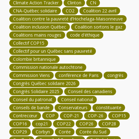
Climate Action Tracker
Clinton
CN
CNA-Québec solidaire
CO2
Coalition 22 avril
Coalition contre la pauvreté d’Hochelaga-Maisonneuve
Coalition inclusion Québec
Coalition sortons le gaz
Coalitions mains rouges
code d'éthique
Collectif COP15
Collectif pour un Québec sans pauvreté
Colombie britannique
Commission nationale autochtone
Commission Viens
conférence de Paris
congrès
Congrès Québec solidaire 2026
Congrès Solidaire 2025
Conseil des canadiens
Conseil du patronat
Conseil national
Conseils de bande
Conservateurs
constituante
Contrecœur
COP
COP-21
COP-26
COP15
COP16
cop21
COP22
COP26
COP28
COP29
Corbyn
Corée
Corée du Sud