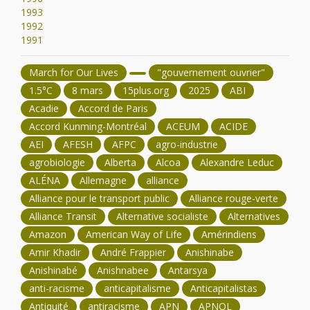
1993
1992
1991
March for Our Lives
"gouvernement ouvrier"
1.5°C
8 mars
15plus.org
2025
ABI
Acadie
Accord de Paris
Accord Kunming-Montréal
ACEUM
ACIDE
AEI
AFESH
AFPC
agro-industrie
agrobiologie
Alberta
Alcoa
Alexandre Leduc
ALÉNA
Allemagne
alliance
Alliance pour le transport public
Alliance rouge-verte
Alliance Transit
Alternative socialiste
Alternatives
Amazon
American Way of Life
Amérindiens
Amir Khadir
André Frappier
Anishinabe
Anishinabé
Anishnabee
Antarsya
anti-racisme
anticapitalisme
Anticapitalistas
Antiquité
antiracisme
APN
APNQL