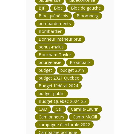
biodiversité
Bioéconomie
BJP
Bloc
Bloc de gauche
Bloc québécois
Bloomberg
bombardements
Bombardier
Bonheur intérieur brut
bonus-malus
Bouchard-Taylor
bourgeoisie
Broadback
budget
budget 2019
budget 2021 Québec
Budget fédéral 2024
budget public
Budget Québec 2024-25
CAD
Cali
Camille-Laurin
Camionneurs
Camp McGill
campagne électorale 2022
Campagne politique