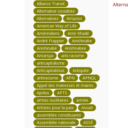
Alliance Transit
Alterna
Alternative socialiste
Alternatives
Amazon
American Way of Life
Amérindiens
Amir Khadir
André Frappier
Anishinabe
Anishinabé
Anishnabee
Antarsya
anti-racisme
anticapitalisme
Anticapitalistas
Antiquité
antiracisme
APN
APNQL
Appel des mairesses et maires
Aprilus
APTS
armes nucléaires
armée
Artistes pour la paix
Assad
assemblée constituante
Assemblée nationale
ASSÉ