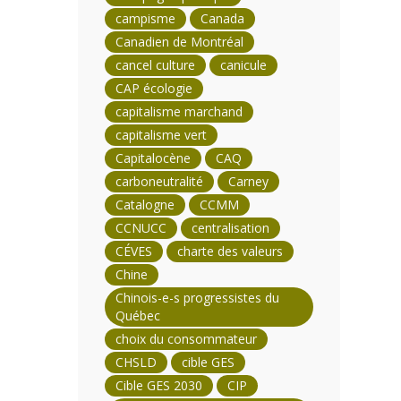
campisme
Canada
Canadien de Montréal
cancel culture
canicule
CAP écologie
capitalisme marchand
capitalisme vert
Capitalocène
CAQ
carboneutralité
Carney
Catalogne
CCMM
CCNUCC
centralisation
CÉVES
charte des valeurs
Chine
Chinois-e-s progressistes du
Québec
choix du consommateur
CHSLD
cible GES
Cible GES 2030
CIP