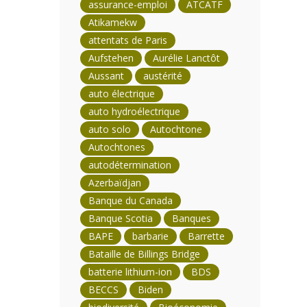
assurance-emploi
ATCATF
Atikamekw
attentats de Paris
Aufstehen
Aurélie Lanctôt
Aussant
austérité
auto électrique
auto hydroélectrique
auto solo
Autochtone
Autochtones
autodétermination
Azerbaïdjan
Banque du Canada
Banque Scotia
Banques
BAPE
barbarie
Barrette
Bataille de Billings Bridge
batterie lithium-ion
BDS
BECCS
Biden