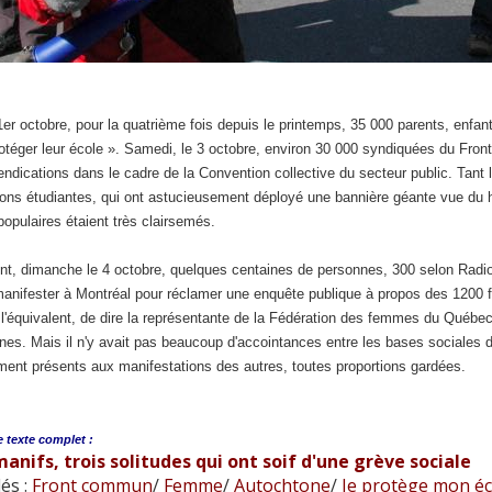
1er octobre, pour la quatrième fois depuis le printemps, 35 000 parents, enfant
otéger leur école ». Samedi, le 3 octobre, environ 30 000 syndiquées du Fron
endications dans le cadre de la Convention collective du secteur public. Ta
ions étudiantes, qui ont astucieusement déployé une bannière géante vue du h
opulaires étaient très clairsemés.
nt, dimanche le 4 octobre, quelques centaines de personnes, 300 selon Rad
anifester à Montréal pour réclamer une enquête publique à propos des 1200 
t l'équivalent, de dire la représentante de la Fédération des femmes du Qué
es. Mais il n'y avait pas beaucoup d'accointances entre les bases sociales 
ment présents aux manifestations des autres, toutes proportions gardées.
e
texte complet :
manifs, trois solitudes qui ont soif d'une grève sociale
és :
Front commun
/
Femme
/
Autochtone
/
Je protège mon éc