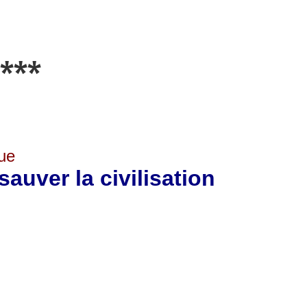
***
ue
uver la civilisation