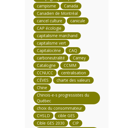
campisme
Canada
Canadien de Montréal
cancel culture
canicule
CAP écologie
capitalisme marchand
capitalisme vert
Capitalocène
CAQ
carboneutralité
Carney
Catalogne
CCMM
CCNUCC
centralisation
CÉVES
charte des valeurs
Chine
Chinois-e-s progressistes du
Québec
choix du consommateur
CHSLD
cible GES
Cible GES 2030
CIP