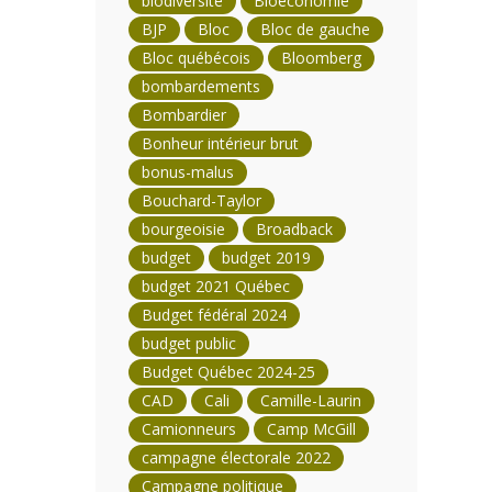
biodiversité
Bioéconomie
BJP
Bloc
Bloc de gauche
Bloc québécois
Bloomberg
bombardements
Bombardier
Bonheur intérieur brut
bonus-malus
Bouchard-Taylor
bourgeoisie
Broadback
budget
budget 2019
budget 2021 Québec
Budget fédéral 2024
budget public
Budget Québec 2024-25
CAD
Cali
Camille-Laurin
Camionneurs
Camp McGill
campagne électorale 2022
Campagne politique