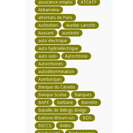
assurance-emploi
ATCATF
Atikamekw
attentats de Paris
Aufstehen
Aurélie Lanctôt
Aussant
austérité
auto électrique
auto hydroélectrique
auto solo
Autochtone
Autochtones
autodétermination
Azerbaïdjan
Banque du Canada
Banque Scotia
Banques
BAPE
barbarie
Barrette
Bataille de Billings Bridge
batterie lithium-ion
BDS
BECCS
Biden