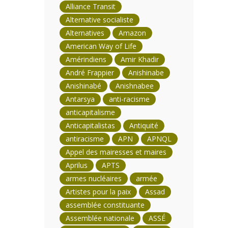
Alliance Transit
Alternative socialiste
Alternatives
Amazon
American Way of Life
Amérindiens
Amir Khadir
André Frappier
Anishinabe
Anishinabé
Anishnabee
Antarsya
anti-racisme
anticapitalisme
Anticapitalistas
Antiquité
antiracisme
APN
APNQL
Appel des mairesses et maires
Aprilus
APTS
armes nucléaires
armée
Artistes pour la paix
Assad
assemblée constituante
Assemblée nationale
ASSÉ