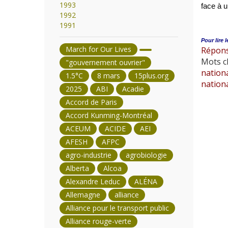
1993
face à u
1992
1991
Pour lire l
March for Our Lives
Répons
Mots cl
"gouvernement ouvrier"
nation
1.5°C
8 mars
15plus.org
nation
2025
ABI
Acadie
Accord de Paris
Accord Kunming-Montréal
ACEUM
ACIDE
AEI
AFESH
AFPC
agro-industrie
agrobiologie
Alberta
Alcoa
Alexandre Leduc
ALÉNA
Allemagne
alliance
Alliance pour le transport public
Alliance rouge-verte