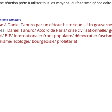
ne réaction prête à utiliser tous les moyens, du fascisme génocidair
e
texte complet :
e à Daniel Tanuro par un détour historique -- Un gouverne
és :
Daniel Tanuro
/
Accord de Paris
/
crise civilisationnelle
/
g
al
/
BJP
/
Internationale
/
front populaire
/
démocratie
/
fascis
alisme
/
écologie
/
bourgeoisie
/
prolétariat