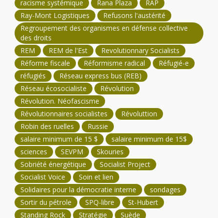
racisme systémique
Rana Plaza
RAP
Ray-Mont Logistiques
Refusons l'austérité
Regroupement des organismes en défense collective
des droits
REM
REM de l'Est
Revolutionnary Socialists
Réforme fiscale
Réformisme radical
Réfugié-e
réfugiés
Réseau express bus (REB)
Réseau écosocialiste
Révolution
Révolution. Néofascisme
Révolutionnaires socialistes
Révoluttion
Robin des ruelles
Russie
salaire minimum de 15 $
salaire minimum de 15$
sciences
SEVPM
Skouries
Sobriété énergétique
Socialist Project
Socialist Voice
Soin et lien
Solidaires pour la démocratie interne
sondages
Sortir du pétrole
SPQ-libre
St-Hubert
Standing Rock
Stratégie
Suède