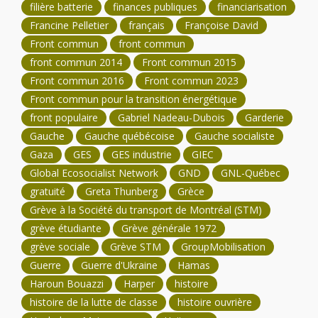
filière batterie
finances publiques
financiarisation
Francine Pelletier
français
Françoise David
Front commun
front commun
front commun 2014
Front commun 2015
Front commun 2016
Front commun 2023
Front commun pour la transition énergétique
front populaire
Gabriel Nadeau-Dubois
Garderie
Gauche
Gauche québécoise
Gauche socialiste
Gaza
GES
GES industrie
GIEC
Global Ecosocialist Network
GND
GNL-Québec
gratuité
Greta Thunberg
Grèce
Grève à la Société du transport de Montréal (STM)
grève étudiante
Grève générale 1972
grève sociale
Grève STM
GroupMobilisation
Guerre
Guerre d'Ukraine
Hamas
Haroun Bouazzi
Harper
histoire
histoire de la lutte de classe
histoire ouvrière