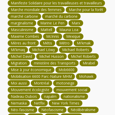
Manifeste Solidaire pour les travailleuses et travailleurs
Marche mondiale des femmes
Marche pour la forêt
marché carbone
marché du carbone
marginalisme
Marine Le Pen
Marx
Masculinisme
Mattell
Mauna Loa
Maxime Combes
McInnis
Mexique
Mères au front
Métis
Métro
Mi'kmak
Mi'kmaq
Michael Löwy
Michael Roberts
Michel David
Michel Husson
Michel Roberts
Migration
ministère des Transports
Mirabel
Mise à jour économique
Mob6600
Mobilisation 6600 Parc-Nature MHM
Mohawk
Moi aussi
Montréal
motoneige
Mouvement écologiste
mouvement social
Nadeau-Dubois
napalm
nationalisme
Nemaska
Netflix
New York Times
Néo-fascisme
Néofascisme
Néolibéralisme