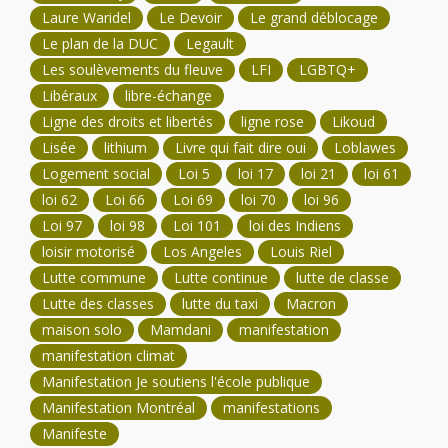
Laure Waridel
Le Devoir
Le grand déblocage
Le plan de la DUC
Legault
Les soulèvements du fleuve
LFI
LGBTQ+
Libéraux
libre-échange
Ligne des droits et libertés
ligne rose
Likoud
Lisée
lithium
Livre qui fait dire oui
Loblawes
Logement social
Loi 5
loi 17
loi 21
loi 61
loi 62
Loi 66
Loi 69
loi 70
loi 96
Loi 97
loi 98
Loi 101
loi des Indiens
loisir motorisé
Los Angeles
Louis Riel
Lutte commune
Lutte continue
lutte de classe
Lutte des classes
lutte du taxi
Macron
maison solo
Mamdani
manifestation
manifestation climat
Manifestation Je soutiens l'école publique
Manifestation Montréal
manifestations
Manifeste