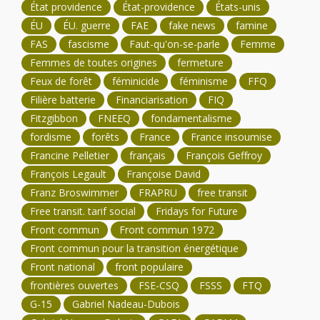
État providence
État-providence
États-unis
ÉU
ÉU. guerre
FAE
fake news
famine
FAS
fascisme
Faut-qu'on-se-parle
Femme
Femmes de toutes origines
fermeture
Feux de forêt
féminicide
féminisme
FFQ
Filière batterie
Financiarisation
FIQ
Fitzgibbon
FNEEQ
fondamentalisme
fordisme
forêts
France
France insoumise
Francine Pelletier
français
François Geffroy
François Legault
Françoise David
Franz Broswimmer
FRAPRU
free transit
Free transit. tarif social
Fridays for Future
Front commun
Front commun 1972
Front commun pour la transition énergétique
Front national
front populaire
frontières ouvertes
FSE-CSQ
FSSS
FTQ
G-15
Gabriel Nadeau-Dubois