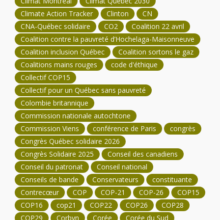
Climat Montréal
Climat Québec 2030
Climate Action Tracker
Clinton
CN
CNA-Québec solidaire
CO2
Coalition 22 avril
Coalition contre la pauvreté d’Hochelaga-Maisonneuve
Coalition inclusion Québec
Coalition sortons le gaz
Coalitions mains rouges
code d'éthique
Collectif COP15
Collectif pour un Québec sans pauvreté
Colombie britannique
Commission nationale autochtone
Commission Viens
conférence de Paris
congrès
Congrès Québec solidaire 2026
Congrès Solidaire 2025
Conseil des canadiens
Conseil du patronat
Conseil national
Conseils de bande
Conservateurs
constituante
Contrecœur
COP
COP-21
COP-26
COP15
COP16
cop21
COP22
COP26
COP28
COP29
Corbyn
Corée
Corée du Sud