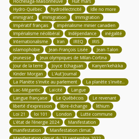
Hochelaga-Maisonneuve
Huit mars
Hydro-Québec
hydroélectricité
Idle no more
immigrant
immigration
Immigration
Impératif français
impérialisme minier canadien
Impérialisme néolibéral
Indépendance
inégalité
Internationalisme
Iran
IREQ
IRIS
islamophobie
Jean-François Lisée
Jean-Talon
Jeunesse
Jeux olympiques de Milan-Cortina
Jour de la terre
Joyce Echaguan
Kanyen'kehà:ka
Kinder Morgan
L'Aut'Journal
La Planète s'invite au parlement
La planète s'invite...
Lac-Mégantic
Laïcité
Langue
Langue française
Le Québécois
Le revenant
liberté d'expression
libre-échange
lithium
Loi 21
loi 101
London
Lutte commune
L’état de l’énergie 2024
Manifestation
manifestation
Manifestation climat
Manifestation climat du 23 septembre 2022