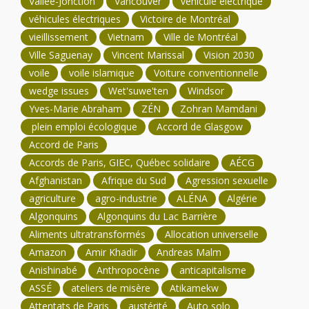
Vallée-Jonction
Vancouver
véhicule électrique
véhicules électriques
Victoire de Montréal
vieillissement
Vietnam
Ville de Montréal
Ville Saguenay
Vincent Marissal
Vision 2030
voile
voile islamique
Voiture conventionnelle
wedge issues
Wet'suwe'ten
Windsor
Yves-Marie Abraham
ZÉN
Zohran Mamdani
plein emploi écologique
Accord de Glasgow
Accord de Paris
Accords de Paris, GIEC, Québec solidaire
AÉCG
Afghanistan
Afrique du Sud
Agression sexuelle
agriculture
agro-industrie
ALÉNA
Algérie
Algonquins
Algonquins du Lac Barrière
Aliments ultratransformés
Allocation universelle
Amazon
Amir Khadir
Andreas Malm
Anishinabé
Anthropocène
anticapitalisme
ASSÉ
ateliers de misère
Atikamekw
Attentats de Paris
austérité
Auto solo