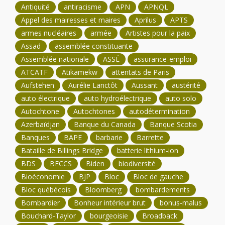
Antiquité
antiracisme
APN
APNQL
Appel des mairesses et maires
Aprilus
APTS
armes nucléaires
armée
Artistes pour la paix
Assad
assemblée constituante
Assemblée nationale
ASSÉ
assurance-emploi
ATCATF
Atikamekw
attentats de Paris
Aufstehen
Aurélie Lanctôt
Aussant
austérité
auto électrique
auto hydroélectrique
auto solo
Autochtone
Autochtones
autodétermination
Azerbaïdjan
Banque du Canada
Banque Scotia
Banques
BAPE
barbarie
Barrette
Bataille de Billings Bridge
batterie lithium-ion
BDS
BECCS
Biden
biodiversité
Bioéconomie
BJP
Bloc
Bloc de gauche
Bloc québécois
Bloomberg
bombardements
Bombardier
Bonheur intérieur brut
bonus-malus
Bouchard-Taylor
bourgeoisie
Broadback