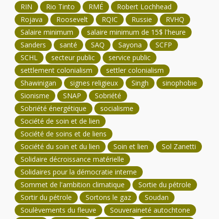
RIN
Rio Tinto
RMÉ
Robert Lochhead
Rojava
Roosevelt
RQIC
Russie
RVHQ
Salaire minimum
salaire minimum de 15$ l'heure
Sanders
santé
SAQ
Sayona
SCFP
SCHL
secteur public
service public
settlement colonialism
settler colonialism
Shawinigan
signes religieux
Singh
sinophobie
Sionisme
SNAP
Sobriété
Sobriété énergétique
socialisme
Société de soin et de lien
Société de soins et de liens
Société du soin et du lien
Soin et lien
Sol Zanetti
Solidaire décroissance matérielle
Solidaires pour la démocratie interne
Sommet de l'ambition climatique
Sortie du pétrole
Sortir du pétrole
Sortons le gaz
Soudan
Soulèvements du fleuve
Souveraineté autochtone