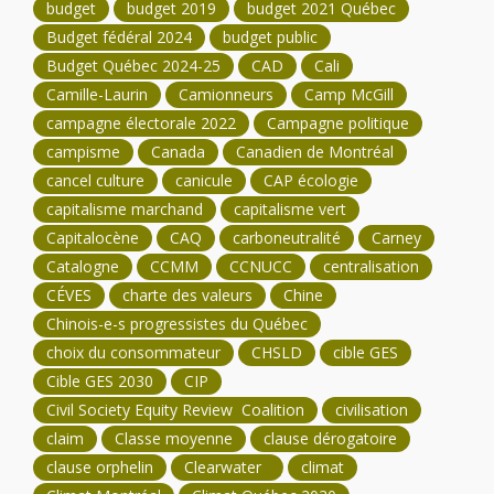
budget
budget 2019
budget 2021 Québec
Budget fédéral 2024
budget public
Budget Québec 2024-25
CAD
Cali
Camille-Laurin
Camionneurs
Camp McGill
campagne électorale 2022
Campagne politique
campisme
Canada
Canadien de Montréal
cancel culture
canicule
CAP écologie
capitalisme marchand
capitalisme vert
Capitalocène
CAQ
carboneutralité
Carney
Catalogne
CCMM
CCNUCC
centralisation
CÉVES
charte des valeurs
Chine
Chinois-e-s progressistes du Québec
choix du consommateur
CHSLD
cible GES
Cible GES 2030
CIP
Civil Society Equity Review Coalition
civilisation
claim
Classe moyenne
clause dérogatoire
clause orphelin
Clearwater
climat