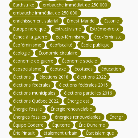
Earthstrike
embauche immédiat de 250 000
embauche immédiat de 250 000
enrichissement salarial
Ernest Mandel
Estonie
Europe nordique
extractivisme
Extrême-droite
Échec à la guerre
éco-féminisme
éco-féministe
Écoféminisme
écofiscalité
École publique
écologie
Économie circulaire
économie de guerre
Économie sociale
écosocialisme
écotaxe
écotaxes
éducation
Élections
élections 2018
élections 2022
élections fédérales
élections fédérales 2015
élections municipales
élections partielles 2016
élections Québec 2022
Énergie est
Énergie fossile
Énergie renouvelable
Énergies fossiles
énergies renouvelables
Énergir
Équipe Coderre
Équiterre
Éric Duhaime
Éric Pinault
étalement urbain
État islamique