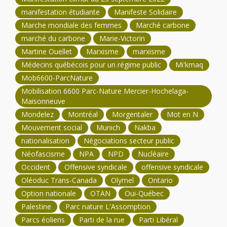
manifestation étudiante
Manifeste Solidaire
Marche mondiale des femmes
Marché carbone
marché du carbone
Marie-Victorin
Martine Ouellet
Marxisme
marxisme
Médecins québécois pour un régime public
Mi'kmaq
Mob6600-ParcNature
Mobilisation 6600 Parc-Nature Mercier-Hochelaga-
Maisonneuve
Mondelez
Montréal
Morgentaler
Mot en N
Mouvement social
Munich
Nakba
nationalisation
Négociations secteur public
Néofascisme
NPA
NPD
Nucléaire
Occident
Offensive syndicale
offensive syndicale
Oléoduc Trans-Canada
Olymel
Ontario
Option nationale
OTAN
Oui-Québec
Palestine
Parc nature L'Assomption
Parcs éoliens
Parti de la rue
Parti Libéral