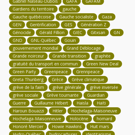
Gabriel Naseau-Dubois
GAFA
GAFAM
Gardiens du territoire
gauche
Gauche québécoise
Gauche socialiste
Gaza
GEN
Gentrification
GES
Génération Z
Génocide
Gérald Fillion
GIEC
Gitxsan
GN
GND
GNL-Québec
Gouin
gouvernement mondial
Grand Déblocage
Grande noirceur
Grande transition
graphite
gratuité du transport en commun
Green New Deal
Green Party
Greenpeace
Grennpeace
Greta Thunberg
Grèce
Grève climatique
grève de la faim
grève générale
grève inversée
grève sociale
Grève tournante
Guardian
Guerre
Guillaume Hébert
Haisla
Haïti
Haroun Bouazzi
Hitler
Hochelaga-Maisoneuve
Hochelaga-Maisonneuve
Holocène
homard
Honoré Mercier
Howie Hawkins
Huit mars
Hydro-Québec
hydrocarbures
identitarisme