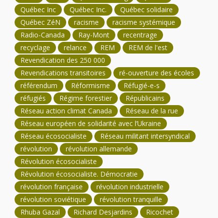
Québec Inc
Québec Inc.
Québec solidaire
Québec ZéN
racisme
racisme systémique
Radio-Canada
Ray-Mont
recentrage
recyclage
relance
REM
REM de l'est
Revendication des 250 000
Revendications transitoires
ré-ouverture des écoles
référendum
Réformisme
Réfugié-e-s
réfugiés
Régime forestier
Républicains
Réseau action climat Canada
Réseau de la rue
Réseau européen de solidarité avec l’Ukraine
Réseau écosocialiste
Réseau militant intersyndical
révolution
révolution allemande
Révolution écosocialiste
Révolution écosocialiste. Démocratie
révolution française
révolution industrielle
révolution soviétique
révolution tranquille
Rhuba Gazal
Richard Desjardins
Ricochet