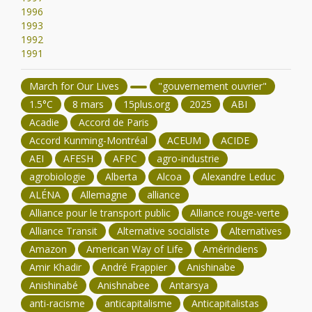
1996
1993
1992
1991
March for Our Lives
"gouvernement ouvrier"
1.5°C
8 mars
15plus.org
2025
ABI
Acadie
Accord de Paris
Accord Kunming-Montréal
ACEUM
ACIDE
AEI
AFESH
AFPC
agro-industrie
agrobiologie
Alberta
Alcoa
Alexandre Leduc
ALÉNA
Allemagne
alliance
Alliance pour le transport public
Alliance rouge-verte
Alliance Transit
Alternative socialiste
Alternatives
Amazon
American Way of Life
Amérindiens
Amir Khadir
André Frappier
Anishinabe
Anishinabé
Anishnabee
Antarsya
anti-racisme
anticapitalisme
Anticapitalistas