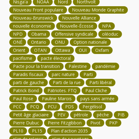
Nisga'a
NOAA
Nord
Northvolt
Nouveau Front populaire
Nouveau Monde Graphite
Nouveau-Brunswick
Nouvelle Alliance
nouvelle économie
Nouvelle-Écosse
NPA
NPD
Obama
Offensive syndicale
oléoduc
ONÉ
Ontario
ONU
Option nationale
Orient
OTAN
Ottawa
OUI
Oxfam
pacifisme
pacte électoral
Pacte pour la transition
Palestine
pandémie
Paradis fiscaux
parc nature
Parti
parti de gauche
Parti de la rue
Parti libéral
Patrick Bond
Patriotes. FTQ
Paul Cliche
Paul Rose
Pauline Marois
pays sans armée
PCC
PCQ
PCU
PDS
Pergélisol
Petit âge glaciaire
PEV
pétrole
pêche
PIB
Pierre Dubuc
Pierre Fitzgibbon
Pivot
PKP
PL10
PL15
Plan d'action 2035
plan de relance
plan de sauvetage