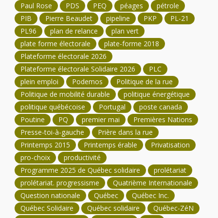
Paul Rose
PDS
PEQ
péages
pétrole
PIB
Pierre Beaudet
pipeline
PKP
PL-21
PL96
plan de relance
plan vert
plate forme électorale
plate-forme 2018
Plateforme électorale 2026
Plateforme électorale Solidaire 2026
PLC
plein emploi
Podemos
Politique de la rue
Politique de mobilité durable
politique énergétique
politique québécoise
Portugal
poste canada
Poutine
PQ
premier mai
Premières Nations
Presse-toi-à-gauche
Prière dans la rue
Printemps 2015
Printemps érable
Privatisation
pro-choix
productivité
Programme 2025 de Québec solidaire
prolétariat
prolétariat. progressisme
Quatrième Internationale
Question nationale
Québec
Québec Inc.
Québec Solidaire
Québec solidaire
Québec-ZéN