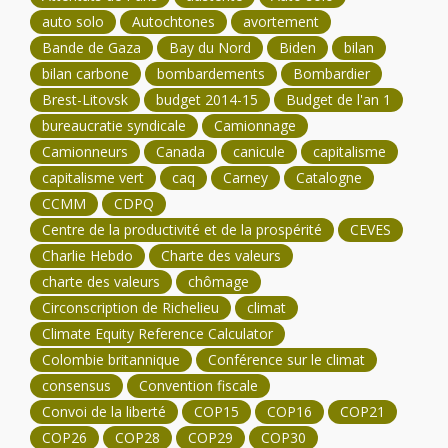
auto solo
Autochtones
avortement
Bande de Gaza
Bay du Nord
Biden
bilan
bilan carbone
bombardements
Bombardier
Brest-Litovsk
budget 2014-15
Budget de l'an 1
bureaucratie syndicale
Camionnage
Camionneurs
Canada
canicule
capitalisme
capitalisme vert
caq
Carney
Catalogne
CCMM
CDPQ
Centre de la productivité et de la prospérité
CEVES
Charlie Hebdo
Charte des valeurs
charte des valeurs
chômage
Circonscription de Richelieu
climat
Climate Equity Reference Calculator
Colombie britannique
Conférence sur le climat
consensus
Convention fiscale
Convoi de la liberté
COP15
COP16
COP21
COP26
COP28
COP29
COP30