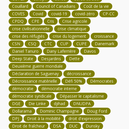
Couillard
Council of Canadians
Coût de la vie
COVES
Covid
covid-19
covid-zéro
CP-CC
CPDQ
CPE
Cris
Crise agricole
crise civilisationnelle
crise climatique
crise des réfugiés
crise du logement
croissance
CSN
CSQ
CTC
CUP
CUPE
Danemark
Daniel Tanuro
Dany Laferrière
Davos
Deep State
Desjardins
Dette
Deuxième guerre mondiale
Déclaration de Saguenay
décroissance
Décroissance matérielle
Défi 50%
Démocrates
démocratie
démocratie interne
démocratie syndicale
Dépasser le capitalisme
DGE
Die Linke
djihad
DNUDPA
Dollarama
Dominic Champagne
Doug Ford
DPJ
Droit à la mobilité
droit d'expression
Droit de fraîcheur
DSA
DUC
Dunsky