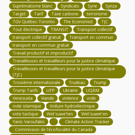
Suprématisme blanc
Syndicats
Syrie
Syriza
Target
Tarif
Taxe carbone
terrorisme
TGV Québec-Toronto
The Economist
TJC
Tout électrique
TRANSIT
Transport collectif
transport collectif gratuit
Transport en commun
transport en commun gratuit
Travail productif et improductif
Travailleuses et travailleurs pour la justice climatique
Travailleuses et travailleurs pour la justice climatique
(TJC)
Troisième internationale
Trudeau
Trump
Trump Tarifs
UFP
Ukraine
UQÀM
Venezuela
Viande
violence
voile
voile islamique
Voiture hydroélectrique
vote tactique
Wet'suwe'ten
Wet'suwet'en
Yanis Varoufakis
Climate Action Tracker
Commission de l'écofiscalité du Canada