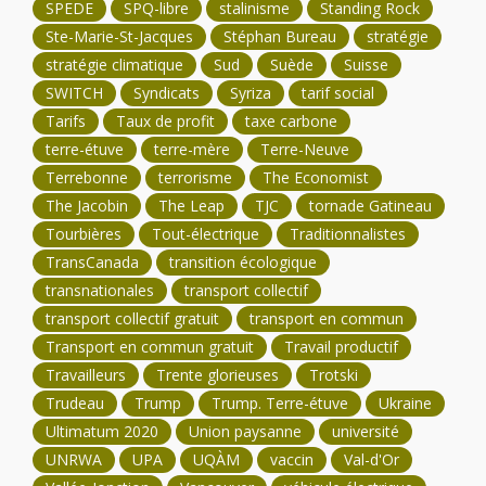
SPEDE
SPQ-libre
stalinisme
Standing Rock
Ste-Marie-St-Jacques
Stéphan Bureau
stratégie
stratégie climatique
Sud
Suède
Suisse
SWITCH
Syndicats
Syriza
tarif social
Tarifs
Taux de profit
taxe carbone
terre-étuve
terre-mère
Terre-Neuve
Terrebonne
terrorisme
The Economist
The Jacobin
The Leap
TJC
tornade Gatineau
Tourbières
Tout-électrique
Traditionnalistes
TransCanada
transition écologique
transnationales
transport collectif
transport collectif gratuit
transport en commun
Transport en commun gratuit
Travail productif
Travailleurs
Trente glorieuses
Trotski
Trudeau
Trump
Trump. Terre-étuve
Ukraine
Ultimatum 2020
Union paysanne
université
UNRWA
UPA
UQÀM
vaccin
Val-d'Or