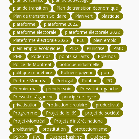
plan de transition
Plan de transition économique
Plan de transition Solidaire
Plan vert
plastique
plateforme
plateforme 2022
plateforme électorale
plateforme électorale 2022
Plateforme électorale 2026
PLC
plein emploi
plein emploi écologique
PLQ
Pluricrise
PMD
PME
Podemos
points saillants
Polémos
Police de Montréal
politique industrielle
politique monétaire
Pollueur-payeur
porc
Port de Montréal
Portugal
Poutine
PQ
Premier mai
prendre soin
Press-toi-à-gauche
Presse-toi-à-gauche
principe de Joyce
privatisation
Production circulaire
productivité
Programme
Projet de loi 69
projet de société
Projet-Montréal
Projets d'intérêt national
prolétariat
prostitution
protectionnisme
PSPP
PVC
Quebec bashing
Québec