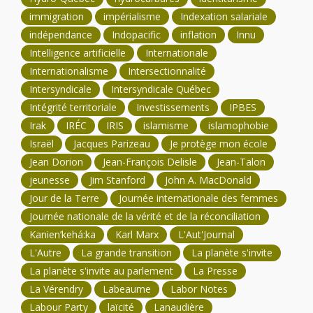
immigration
impérialisme
Indexation salariale
indépendance
Indopacific
inflation
Innu
Intelligence artificielle
Internationale
Internationalisme
Intersectionnalité
Intersyndicale
Intersyndicale Québec
Intégrité territoriale
Investissements
IPBES
Irak
IRÉC
IRIS
islamisme
islamophobie
Israël
Jacques Parizeau
Je protège mon école
Jean Dorion
Jean-François Delisle
Jean-Talon
jeunesse
Jim Stanford
John A. MacDonald
Jour de la Terre
Journée internationale des femmes
Journée nationale de la vérité et de la réconciliation
Kanien’kehá:ka
Karl Marx
L'Aut'Journal
L'Autre
La grande transition
La planète s'invite
La planète s'invite au parlement
La Presse
La Vérendry
Labeaume
Labor Notes
Labour Party
laïcité
Lanaudière