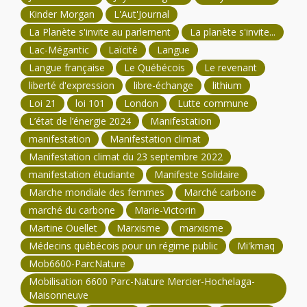
Kinder Morgan
L'Aut'Journal
La Planète s'invite au parlement
La planète s'invite...
Lac-Mégantic
Laïcité
Langue
Langue française
Le Québécois
Le revenant
liberté d'expression
libre-échange
lithium
Loi 21
loi 101
London
Lutte commune
L’état de l’énergie 2024
Manifestation
manifestation
Manifestation climat
Manifestation climat du 23 septembre 2022
manifestation étudiante
Manifeste Solidaire
Marche mondiale des femmes
Marché carbone
marché du carbone
Marie-Victorin
Martine Ouellet
Marxisme
marxisme
Médecins québécois pour un régime public
Mi'kmaq
Mob6600-ParcNature
Mobilisation 6600 Parc-Nature Mercier-Hochelaga-
Maisonneuve