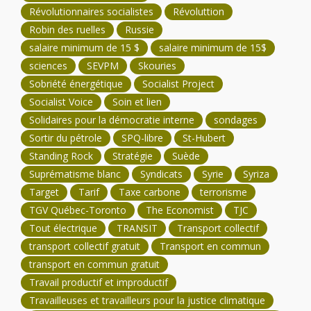
Révolutionnaires socialistes
Révoluttion
Robin des ruelles
Russie
salaire minimum de 15 $
salaire minimum de 15$
sciences
SEVPM
Skouries
Sobriété énergétique
Socialist Project
Socialist Voice
Soin et lien
Solidaires pour la démocratie interne
sondages
Sortir du pétrole
SPQ-libre
St-Hubert
Standing Rock
Stratégie
Suède
Suprématisme blanc
Syndicats
Syrie
Syriza
Target
Tarif
Taxe carbone
terrorisme
TGV Québec-Toronto
The Economist
TJC
Tout électrique
TRANSIT
Transport collectif
transport collectif gratuit
Transport en commun
transport en commun gratuit
Travail productif et improductif
Travailleuses et travailleurs pour la justice climatique