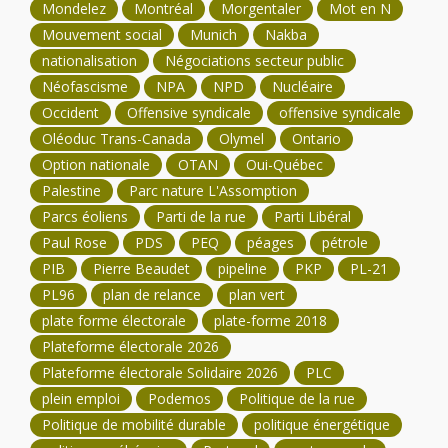
Mondelez
Montréal
Morgentaler
Mot en N
Mouvement social
Munich
Nakba
nationalisation
Négociations secteur public
Néofascisme
NPA
NPD
Nucléaire
Occident
Offensive syndicale
offensive syndicale
Oléoduc Trans-Canada
Olymel
Ontario
Option nationale
OTAN
Oui-Québec
Palestine
Parc nature L'Assomption
Parcs éoliens
Parti de la rue
Parti Libéral
Paul Rose
PDS
PEQ
péages
pétrole
PIB
Pierre Beaudet
pipeline
PKP
PL-21
PL96
plan de relance
plan vert
plate forme électorale
plate-forme 2018
Plateforme électorale 2026
Plateforme électorale Solidaire 2026
PLC
plein emploi
Podemos
Politique de la rue
Politique de mobilité durable
politique énergétique