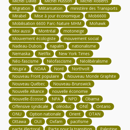
Michel David
Michel Husson
Michel Roberts
Migration
Militarisation
ministère des Transports
Mirabel
Mise à jour économique
Mob6600
Mobilisation 6600 Parc-Nature MHM
Mohawk
Moi aussi
Montréal
motoneige
Mouvement écologiste
mouvement social
Nadeau-Dubois
napalm
nationalisme
Nemaska
Netflix
New York Times
Néo-fascisme
Néofascisme
Néolibéralisme
Nisga'a
NOAA
Nord
Northvolt
Nouveau Front populaire
Nouveau Monde Graphite
Nouveau Québec
Nouveau-Brunswick
Nouvelle Alliance
nouvelle économie
Nouvelle-Écosse
NPA
NPD
Obama
Offensive syndicale
oléoduc
ONÉ
Ontario
ONU
Option nationale
Orient
OTAN
Ottawa
OUI
Oxfam
pacifisme
pacte électoral
Pacte pour la transition
Palestine