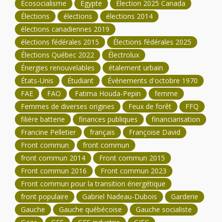
Écosocialisme
Égypte
Élection 2025 Canada
Élections
élections
élections 2014
élections canadiennes 2019
élections fédérales 2015
Élections fédérales 2025
Élections Québec 2022
Électrolux
Énergies renouvelables
étalement urbain
États-Unis
Étudiant
Événements d'octobre 1970
FAE
FAO
Fatima Houda-Pepin
femme
Femmes de diverses origines
Feux de forêt
FFQ
filière batterie
finances publiques
financiarisation
Francine Pelletier
français
Françoise David
Front commun
front commun
front commun 2014
Front commun 2015
Front commun 2016
Front commun 2023
Front commun pour la transition énergétique
front populaire
Gabriel Nadeau-Dubois
Garderie
Gauche
Gauche québécoise
Gauche socialiste