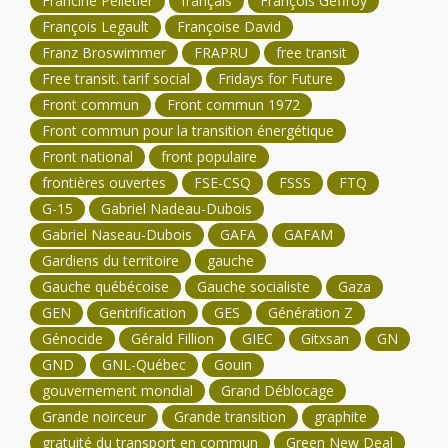
Francine Pelletier
français
François Geffroy
François Legault
Françoise David
Franz Broswimmer
FRAPRU
free transit
Free transit. tarif social
Fridays for Future
Front commun
Front commun 1972
Front commun pour la transition énergétique
Front national
front populaire
frontières ouvertes
FSE-CSQ
FSSS
FTQ
G-15
Gabriel Nadeau-Dubois
Gabriel Naseau-Dubois
GAFA
GAFAM
Gardiens du territoire
gauche
Gauche québécoise
Gauche socialiste
Gaza
GEN
Gentrification
GES
Génération Z
Génocide
Gérald Fillion
GIEC
Gitxsan
GN
GND
GNL-Québec
Gouin
gouvernement mondial
Grand Déblocage
Grande noirceur
Grande transition
graphite
gratuité du transport en commun
Green New Deal