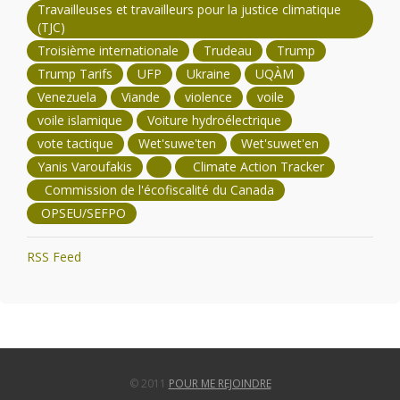
Travailleuses et travailleurs pour la justice climatique
(TJC)
Troisième internationale
Trudeau
Trump
Trump Tarifs
UFP
Ukraine
UQÀM
Venezuela
Viande
violence
voile
voile islamique
Voiture hydroélectrique
vote tactique
Wet'suwe'ten
Wet'suwet'en
Yanis Varoufakis
Climate Action Tracker
Commission de l'écofiscalité du Canada
OPSEU/SEFPO
RSS Feed
© 2011
POUR ME REJOINDRE