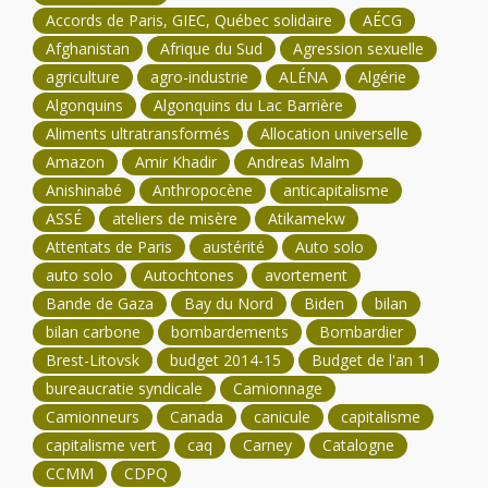
Accords de Paris, GIEC, Québec solidaire
AÉCG
Afghanistan
Afrique du Sud
Agression sexuelle
agriculture
agro-industrie
ALÉNA
Algérie
Algonquins
Algonquins du Lac Barrière
Aliments ultratransformés
Allocation universelle
Amazon
Amir Khadir
Andreas Malm
Anishinabé
Anthropocène
anticapitalisme
ASSÉ
ateliers de misère
Atikamekw
Attentats de Paris
austérité
Auto solo
auto solo
Autochtones
avortement
Bande de Gaza
Bay du Nord
Biden
bilan
bilan carbone
bombardements
Bombardier
Brest-Litovsk
budget 2014-15
Budget de l'an 1
bureaucratie syndicale
Camionnage
Camionneurs
Canada
canicule
capitalisme
capitalisme vert
caq
Carney
Catalogne
CCMM
CDPQ