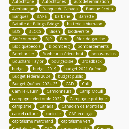
Autochtone
Autochtones
autodétermination
Azerbaïdjan
Banque du Canada
Banque Scotia
Banques
BAPE
barbarie
Barrette
Bataille de Billings Bridge
batterie lithium-ion
BDS
BECCS
Biden
biodiversité
Bioéconomie
BJP
Bloc
Bloc de gauche
Bloc québécois
Bloomberg
bombardements
Bombardier
Bonheur intérieur brut
bonus-malus
Bouchard-Taylor
bourgeoisie
Broadback
budget
budget 2019
budget 2021 Québec
Budget fédéral 2024
budget public
Budget Québec 2024-25
CAD
Cali
Camille-Laurin
Camionneurs
Camp McGill
campagne électorale 2022
Campagne politique
campisme
Canada
Canadien de Montréal
cancel culture
canicule
CAP écologie
capitalisme marchand
capitalisme vert
Capitalocène
CAQ
carboneutralité
Carney