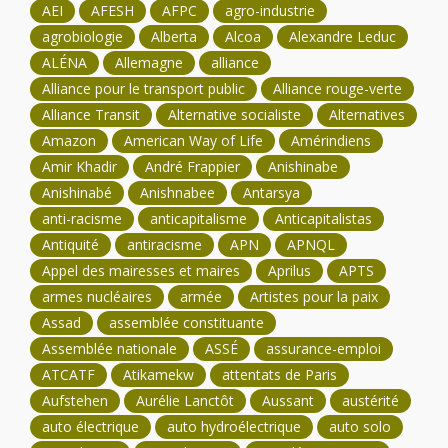
AEI
AFESH
AFPC
agro-industrie
agrobiologie
Alberta
Alcoa
Alexandre Leduc
ALÉNA
Allemagne
alliance
Alliance pour le transport public
Alliance rouge-verte
Alliance Transit
Alternative socialiste
Alternatives
Amazon
American Way of Life
Amérindiens
Amir Khadir
André Frappier
Anishinabe
Anishinabé
Anishnabee
Antarsya
anti-racisme
anticapitalisme
Anticapitalistas
Antiquité
antiracisme
APN
APNQL
Appel des mairesses et maires
Aprilus
APTS
armes nucléaires
armée
Artistes pour la paix
Assad
assemblée constituante
Assemblée nationale
ASSÉ
assurance-emploi
ATCATF
Atikamekw
attentats de Paris
Aufstehen
Aurélie Lanctôt
Aussant
austérité
auto électrique
auto hydroélectrique
auto solo