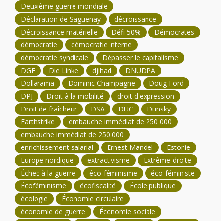
Deuxième guerre mondiale
Déclaration de Saguenay
décroissance
Décroissance matérielle
Défi 50%
Démocrates
démocratie
démocratie interne
démocratie syndicale
Dépasser le capitalisme
DGE
Die Linke
djihad
DNUDPA
Dollarama
Dominic Champagne
Doug Ford
DPJ
Droit à la mobilité
droit d'expression
Droit de fraîcheur
DSA
DUC
Dunsky
Earthstrike
embauche immédiat de 250 000
embauche immédiat de 250 000
enrichissement salarial
Ernest Mandel
Estonie
Europe nordique
extractivisme
Extrême-droite
Échec à la guerre
éco-féminisme
éco-féministe
Écoféminisme
écofiscalité
École publique
écologie
Économie circulaire
économie de guerre
Économie sociale