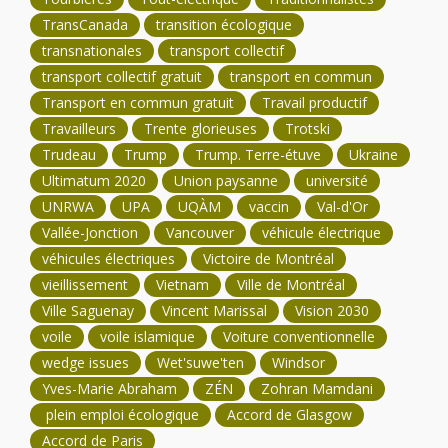
TransCanada
transition écologique
transnationales
transport collectif
transport collectif gratuit
transport en commun
Transport en commun gratuit
Travail productif
Travailleurs
Trente glorieuses
Trotski
Trudeau
Trump
Trump. Terre-étuve
Ukraine
Ultimatum 2020
Union paysanne
université
UNRWA
UPA
UQÀM
vaccin
Val-d'Or
Vallée-Jonction
Vancouver
véhicule électrique
véhicules électriques
Victoire de Montréal
vieillissement
Vietnam
Ville de Montréal
Ville Saguenay
Vincent Marissal
Vision 2030
voile
voile islamique
Voiture conventionnelle
wedge issues
Wet'suwe'ten
Windsor
Yves-Marie Abraham
ZÉN
Zohran Mamdani
plein emploi écologique
Accord de Glasgow
Accord de Paris