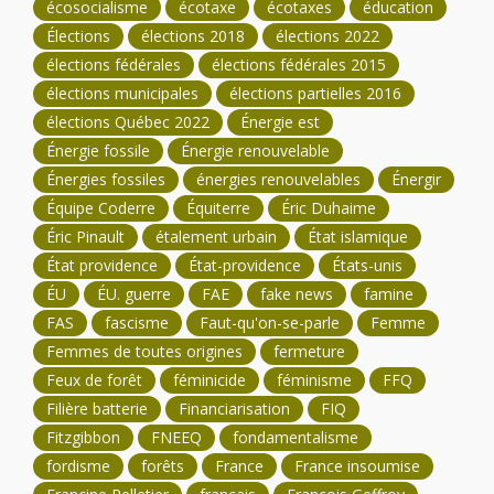
écosocialisme
écotaxe
écotaxes
éducation
Élections
élections 2018
élections 2022
élections fédérales
élections fédérales 2015
élections municipales
élections partielles 2016
élections Québec 2022
Énergie est
Énergie fossile
Énergie renouvelable
Énergies fossiles
énergies renouvelables
Énergir
Équipe Coderre
Équiterre
Éric Duhaime
Éric Pinault
étalement urbain
État islamique
État providence
État-providence
États-unis
ÉU
ÉU. guerre
FAE
fake news
famine
FAS
fascisme
Faut-qu'on-se-parle
Femme
Femmes de toutes origines
fermeture
Feux de forêt
féminicide
féminisme
FFQ
Filière batterie
Financiarisation
FIQ
Fitzgibbon
FNEEQ
fondamentalisme
fordisme
forêts
France
France insoumise