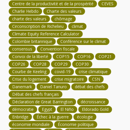
Centre de la productivité et de la prospérité
CEVES
Charlie Hebdo
Charte des valeurs
charte des valeurs
chômage
Circonscription de Richelieu
climat
Climate Equity Reference Calculator
Colombie britannique
Conférence sur le climat
consensus
Convention fiscale
Convoi de la liberté
COP15
COP16
COP21
COP26
COP28
COP29
COP30
Courbe de Keeling
covid-19
crise climatique
Crise du logement
crise migratoire
CSN
Danemark
Daniel Tanuro
débat des chefs
Débat des chefs français
Déclaration de Great Barrington
décroissance
démocratie
Egypt
El Niño
Eldorado Gold
Enbridge
Échec à la guerre
écologie
économie mondiale
Économie politique