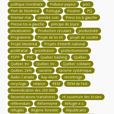
politique monétaire
Pollueur-payeur
porc
Port de Montréal
Portugal
Poutine
PQ
Premier mai
prendre soin
Press-toi-à-gauche
Presse-toi-à-gauche
principe de Joyce
privatisation
Production circulaire
productivité
Programme
Projet de loi 69
projet de société
Projet-Montréal
Projets d'intérêt national
prolétariat
prostitution
protectionnisme
PSPP
PVC
Quebec bashing
Québec
Québec Inc
Québec Inc.
Québec solidaire
Québec ZéN
racisme
racisme systémique
Radio-Canada
Ray-Mont
recentrage
recyclage
relance
REM
REM de l'est
Revendication des 250 000
Revendications transitoires
ré-ouverture des écoles
référendum
Réformisme
Réfugié-e-s
réfugiés
Régime forestier
Républicains