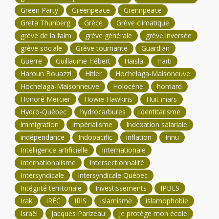
Green Party
Greenpeace
Grennpeace
Greta Thunberg
Grèce
Grève climatique
grève de la faim
grève générale
grève inversée
grève sociale
Grève tournante
Guardian
Guerre
Guillaume Hébert
Haisla
Haïti
Haroun Bouazzi
Hitler
Hochelaga-Maisoneuve
Hochelaga-Maisonneuve
Holocène
homard
Honoré Mercier
Howie Hawkins
Huit mars
Hydro-Québec
hydrocarbures
identitarisme
immigration
impérialisme
Indexation salariale
indépendance
Indopacific
inflation
Innu
Intelligence artificielle
Internationale
Internationalisme
Intersectionnalité
Intersyndicale
Intersyndicale Québec
Intégrité territoriale
Investissements
IPBES
Irak
IRÉC
IRIS
islamisme
islamophobie
Israël
Jacques Parizeau
Je protège mon école