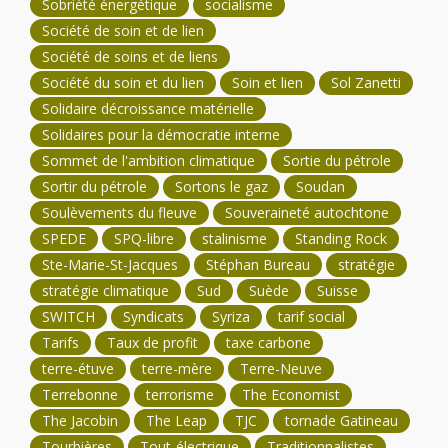
Sobriété énergétique
socialisme
Société de soin et de lien
Société de soins et de liens
Société du soin et du lien
Soin et lien
Sol Zanetti
Solidaire décroissance matérielle
Solidaires pour la démocratie interne
Sommet de l'ambition climatique
Sortie du pétrole
Sortir du pétrole
Sortons le gaz
Soudan
Soulèvements du fleuve
Souveraineté autochtone
SPEDE
SPQ-libre
stalinisme
Standing Rock
Ste-Marie-St-Jacques
Stéphan Bureau
stratégie
stratégie climatique
Sud
Suède
Suisse
SWITCH
Syndicats
Syriza
tarif social
Tarifs
Taux de profit
taxe carbone
terre-étuve
terre-mère
Terre-Neuve
Terrebonne
terrorisme
The Economist
The Jacobin
The Leap
TJC
tornade Gatineau
Tourbières
Tout-électrique
Traditionnalistes