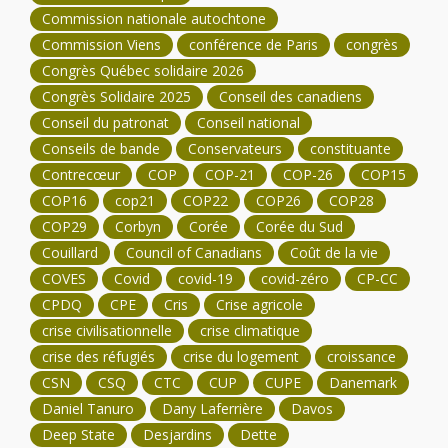
Commission nationale autochtone
Commission Viens
conférence de Paris
congrès
Congrès Québec solidaire 2026
Congrès Solidaire 2025
Conseil des canadiens
Conseil du patronat
Conseil national
Conseils de bande
Conservateurs
constituante
Contrecœur
COP
COP-21
COP-26
COP15
COP16
cop21
COP22
COP26
COP28
COP29
Corbyn
Corée
Corée du Sud
Couillard
Council of Canadians
Coût de la vie
COVES
Covid
covid-19
covid-zéro
CP-CC
CPDQ
CPE
Cris
Crise agricole
crise civilisationnelle
crise climatique
crise des réfugiés
crise du logement
croissance
CSN
CSQ
CTC
CUP
CUPE
Danemark
Daniel Tanuro
Dany Laferrière
Davos
Deep State
Desjardins
Dette