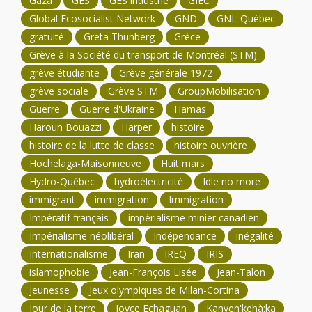
Gaza
GES
GES industrie
GIEC
Global Ecosocialist Network
GND
GNL-Québec
gratuité
Greta Thunberg
Grèce
Grève à la Société du transport de Montréal (STM)
grève étudiante
Grève générale 1972
grève sociale
Grève STM
GroupMobilisation
Guerre
Guerre d'Ukraine
Hamas
Haroun Bouazzi
Harper
histoire
histoire de la lutte de classe
histoire ouvrière
Hochelaga-Maisonneuve
Huit mars
Hydro-Québec
hydroélectricité
Idle no more
immigrant
immigration
Immigration
Impératif français
impérialisme minier canadien
Impérialisme néolibéral
Indépendance
inégalité
Internationalisme
Iran
IREQ
IRIS
islamophobie
Jean-François Lisée
Jean-Talon
Jeunesse
Jeux olympiques de Milan-Cortina
Jour de la terre
Joyce Echaguan
Kanyen'kehà:ka