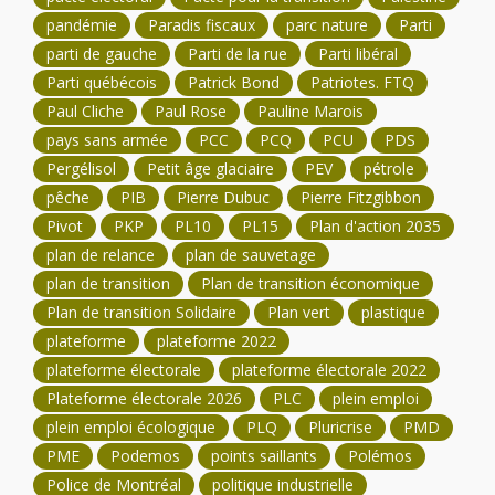
pandémie
Paradis fiscaux
parc nature
Parti
parti de gauche
Parti de la rue
Parti libéral
Parti québécois
Patrick Bond
Patriotes. FTQ
Paul Cliche
Paul Rose
Pauline Marois
pays sans armée
PCC
PCQ
PCU
PDS
Pergélisol
Petit âge glaciaire
PEV
pétrole
pêche
PIB
Pierre Dubuc
Pierre Fitzgibbon
Pivot
PKP
PL10
PL15
Plan d'action 2035
plan de relance
plan de sauvetage
plan de transition
Plan de transition économique
Plan de transition Solidaire
Plan vert
plastique
plateforme
plateforme 2022
plateforme électorale
plateforme électorale 2022
Plateforme électorale 2026
PLC
plein emploi
plein emploi écologique
PLQ
Pluricrise
PMD
PME
Podemos
points saillants
Polémos
Police de Montréal
politique industrielle