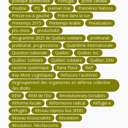
politique québécoise
Portugal
poste canada
Poutine
PQ
premier mai
Premières Nations
Presse-toi-à-gauche
Prière dans la rue
Printemps 2015
Printemps érable
Privatisation
pro-choix
productivité
Programme 2025 de Québec solidaire
prolétariat
prolétariat. progressisme
Quatrième Internationale
Question nationale
Québec
Québec Inc.
Québec Solidaire
Québec solidaire
Québec-ZéN
racisme systémique
Rana Plaza
RAP
Ray-Mont Logistiques
Refusons l'austérité
Regroupement des organismes en défense collective
des droits
REM
REM de l'Est
Revolutionnary Socialists
Réforme fiscale
Réformisme radical
Réfugié-e
réfugiés
Réseau express bus (REB)
Réseau écosocialiste
Révolution
Révolution. Néofascisme