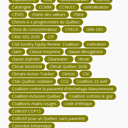
Catalogne
CCMM
CCNUCC
centralisation
CÉVES
charte des valeurs
Chine
Chinois-e-s progressistes du Québec
choix du consommateur
CHSLD
cible GES
Cible GES 2030
CIP
Civil Society Equity Review Coalition
civilisation
claim
Classe moyenne
clause dérogatoire
clause orphelin
Clearwater
climat
Climat Montréal
Climat Québec 2030
Climate Action Tracker
Clinton
CN
CNA-Québec solidaire
CO2
Coalition 22 avril
Coalition contre la pauvreté d’Hochelaga-Maisonneuve
Coalition inclusion Québec
Coalition sortons le gaz
Coalitions mains rouges
code d'éthique
Collectif COP15
Collectif pour un Québec sans pauvreté
Colombie britannique