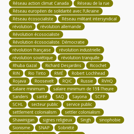
Réseau action climat Canada
Réseau de la rue
Réseau européen de solidarité avec l’Ukraine
Réseau écosocialiste
Réseau militant intersyndical
révolution
révolution allemande
Révolution écosocialiste
Révolution écosocialiste. Démocratie
révolution française
révolution industrielle
révolution soviétique
révolution tranquille
Rhuba Gazal
Richard Desjardins
Ricochet
RIN
Rio Tinto
RMÉ
Robert Lochhead
Rojava
Roosevelt
RQIC
Russie
RVHQ
Salaire minimum
salaire minimum de 15$ l'heure
Sanders
santé
SAQ
Sayona
SCFP
SCHL
secteur public
service public
settlement colonialism
settler colonialism
Shawinigan
signes religieux
Singh
sinophobie
Sionisme
SNAP
Sobriété