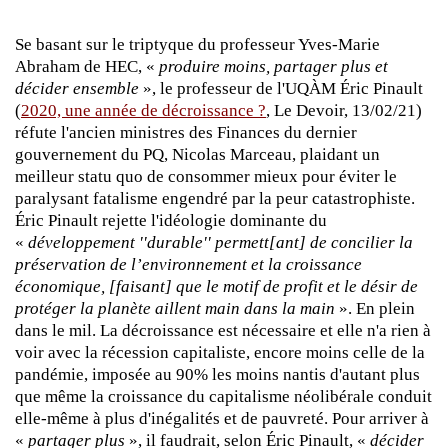
Se basant sur le triptyque du professeur Yves-Marie
Abraham de HEC, «
produire moins, partager plus et
décider ensemble
», le professeur de l'UQÀM Éric Pinault
(
2020, une année de décroissance ?
, Le Devoir, 13/02/21)
réfute l'ancien ministres des Finances du dernier
gouvernement du PQ, Nicolas Marceau, plaidant un
meilleur statu quo de consommer mieux pour éviter le
paralysant fatalisme engendré par la peur catastrophiste.
Éric Pinault rejette l'idéologie dominante du
«
développement ''durable'' permett[ant] de concilier la
préservation de l’environnement et la croissance
économique, [faisant] que le motif de profit et le désir de
protéger la planète aillent main dans la main
». En plein
dans le mil. La décroissance est nécessaire et elle n'a rien à
voir avec la récession capitaliste, encore moins celle de la
pandémie, imposée au 90% les moins nantis d'autant plus
que même la croissance du capitalisme néolibérale conduit
elle-même à plus d'inégalités et de pauvreté. Pour arriver à
«
partager plus
», il faudrait, selon Éric Pinault, «
décider