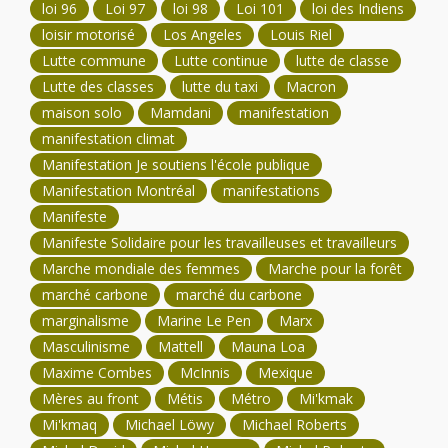
loi 96
Loi 97
loi 98
Loi 101
loi des Indiens
loisir motorisé
Los Angeles
Louis Riel
Lutte commune
Lutte continue
lutte de classe
Lutte des classes
lutte du taxi
Macron
maison solo
Mamdani
manifestation
manifestation climat
Manifestation Je soutiens l'école publique
Manifestation Montréal
manifestations
Manifeste
Manifeste Solidaire pour les travailleuses et travailleurs
Marche mondiale des femmes
Marche pour la forêt
marché carbone
marché du carbone
marginalisme
Marine Le Pen
Marx
Masculinisme
Mattell
Mauna Loa
Maxime Combes
McInnis
Mexique
Mères au front
Métis
Métro
Mi'kmak
Mi'kmaq
Michael Löwy
Michael Roberts