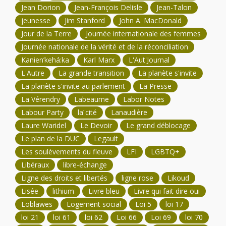
Jean Dorion
Jean-François Delisle
Jean-Talon
jeunesse
Jim Stanford
John A. MacDonald
Jour de la Terre
Journée internationale des femmes
Journée nationale de la vérité et de la réconciliation
Kanien’kehá:ka
Karl Marx
L'Aut'Journal
L'Autre
La grande transition
La planète s'invite
La planète s'invite au parlement
La Presse
La Vérendry
Labeaume
Labor Notes
Labour Party
laïcité
Lanaudière
Laure Waridel
Le Devoir
Le grand déblocage
Le plan de la DUC
Legault
Les soulèvements du fleuve
LFI
LGBTQ+
Libéraux
libre-échange
Ligne des droits et libertés
ligne rose
Likoud
Lisée
lithium
Livre bleu
Livre qui fait dire oui
Loblawes
Logement social
Loi 5
loi 17
loi 21
loi 61
loi 62
Loi 66
Loi 69
loi 70