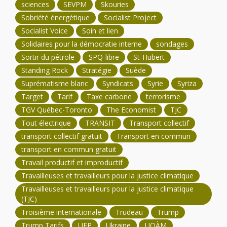
sciences
SEVPM
Skouries
Sobriété énergétique
Socialist Project
Socialist Voice
Soin et lien
Solidaires pour la démocratie interne
sondages
Sortir du pétrole
SPQ-libre
St-Hubert
Standing Rock
Stratégie
Suède
Suprématisme blanc
Syndicats
Syrie
Syriza
Target
Tarif
Taxe carbone
terrorisme
TGV Québec-Toronto
The Economist
TJC
Tout électrique
TRANSIT
Transport collectif
transport collectif gratuit
Transport en commun
transport en commun gratuit
Travail productif et improductif
Travailleuses et travailleurs pour la justice climatique
Travailleuses et travailleurs pour la justice climatique
(TJC)
Troisième internationale
Trudeau
Trump
Trump Tarifs
UFP
Ukraine
UQÀM