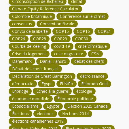
Circonscription de Richelieu
climat
Climate Equity Reference Calculator
Colombie britannique
Conférence sur le climat
consensus
Convention fiscale
Convoi de la liberté
COP15
COP16
COP21
COP26
COP28
COP29
COP30
Courbe de Keeling
covid-19
crise climatique
Crise du logement
crise migratoire
CSN
Danemark
Daniel Tanuro
débat des chefs
Débat des chefs français
Déclaration de Great Barrington
décroissance
démocratie
Egypt
El Niño
Eldorado Gold
Enbridge
Échec à la guerre
écologie
économie mondiale
Économie politique
Écosocialisme
Égypte
Élection 2025 Canada
Élections
élections
élections 2014
élections canadiennes 2019
élections fédérales 2015
Élections fédérales 2025