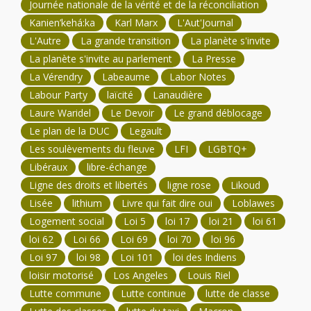
Journée nationale de la vérité et de la réconciliation
Kanien’kehá:ka
Karl Marx
L'Aut'Journal
L'Autre
La grande transition
La planète s'invite
La planète s'invite au parlement
La Presse
La Vérendry
Labeaume
Labor Notes
Labour Party
laïcité
Lanaudière
Laure Waridel
Le Devoir
Le grand déblocage
Le plan de la DUC
Legault
Les soulèvements du fleuve
LFI
LGBTQ+
Libéraux
libre-échange
Ligne des droits et libertés
ligne rose
Likoud
Lisée
lithium
Livre qui fait dire oui
Loblawes
Logement social
Loi 5
loi 17
loi 21
loi 61
loi 62
Loi 66
Loi 69
loi 70
loi 96
Loi 97
loi 98
Loi 101
loi des Indiens
loisir motorisé
Los Angeles
Louis Riel
Lutte commune
Lutte continue
lutte de classe