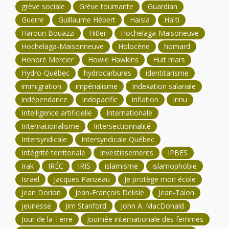
grève sociale
Grève tournante
Guardian
Guerre
Guillaume Hébert
Haisla
Haïti
Haroun Bouazzi
Hitler
Hochelaga-Maisoneuve
Hochelaga-Maisonneuve
Holocène
homard
Honoré Mercier
Howie Hawkins
Huit mars
Hydro-Québec
hydrocarbures
identitarisme
immigration
impérialisme
Indexation salariale
indépendance
Indopacific
inflation
Innu
Intelligence artificielle
Internationale
Internationalisme
Intersectionnalité
Intersyndicale
Intersyndicale Québec
Intégrité territoriale
Investissements
IPBES
Irak
IRÉC
IRIS
islamisme
islamophobie
Israël
Jacques Parizeau
Je protège mon école
Jean Dorion
Jean-François Delisle
Jean-Talon
jeunesse
Jim Stanford
John A. MacDonald
Jour de la Terre
Journée internationale des femmes