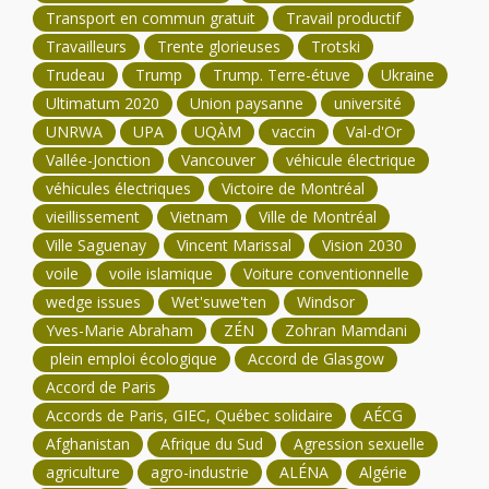
Transport en commun gratuit
Travail productif
Travailleurs
Trente glorieuses
Trotski
Trudeau
Trump
Trump. Terre-étuve
Ukraine
Ultimatum 2020
Union paysanne
université
UNRWA
UPA
UQÀM
vaccin
Val-d'Or
Vallée-Jonction
Vancouver
véhicule électrique
véhicules électriques
Victoire de Montréal
vieillissement
Vietnam
Ville de Montréal
Ville Saguenay
Vincent Marissal
Vision 2030
voile
voile islamique
Voiture conventionnelle
wedge issues
Wet'suwe'ten
Windsor
Yves-Marie Abraham
ZÉN
Zohran Mamdani
plein emploi écologique
Accord de Glasgow
Accord de Paris
Accords de Paris, GIEC, Québec solidaire
AÉCG
Afghanistan
Afrique du Sud
Agression sexuelle
agriculture
agro-industrie
ALÉNA
Algérie