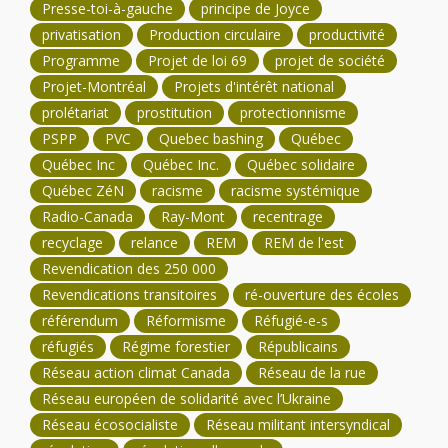
Presse-toi-à-gauche
principe de Joyce
privatisation
Production circulaire
productivité
Programme
Projet de loi 69
projet de société
Projet-Montréal
Projets d'intérêt national
prolétariat
prostitution
protectionnisme
PSPP
PVC
Quebec bashing
Québec
Québec Inc
Québec Inc.
Québec solidaire
Québec ZéN
racisme
racisme systémique
Radio-Canada
Ray-Mont
recentrage
recyclage
relance
REM
REM de l'est
Revendication des 250 000
Revendications transitoires
ré-ouverture des écoles
référendum
Réformisme
Réfugié-e-s
réfugiés
Régime forestier
Républicains
Réseau action climat Canada
Réseau de la rue
Réseau européen de solidarité avec l’Ukraine
Réseau écosocialiste
Réseau militant intersyndical