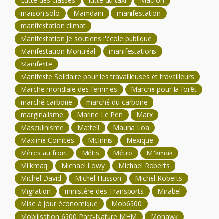
Lutte des classes
lutte du taxi
Macron
maison solo
Mamdani
manifestation
manifestation climat
Manifestation Je soutiens l'école publique
Manifestation Montréal
manifestations
Manifeste
Manifeste Solidaire pour les travailleuses et travailleurs
Marche mondiale des femmes
Marche pour la forêt
marché carbone
marché du carbone
marginalisme
Marine Le Pen
Marx
Masculinisme
Mattell
Mauna Loa
Maxime Combes
McInnis
Mexique
Mères au front
Métis
Métro
Mi'kmak
Mi'kmaq
Michael Löwy
Michael Roberts
Michel David
Michel Husson
Michel Roberts
Migration
ministère des Transports
Mirabel
Mise à jour économique
Mob6600
Mobilisation 6600 Parc-Nature MHM
Mohawk