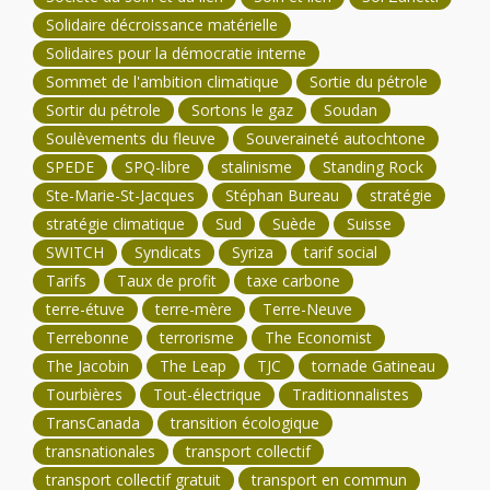
Solidaire décroissance matérielle
Solidaires pour la démocratie interne
Sommet de l'ambition climatique
Sortie du pétrole
Sortir du pétrole
Sortons le gaz
Soudan
Soulèvements du fleuve
Souveraineté autochtone
SPEDE
SPQ-libre
stalinisme
Standing Rock
Ste-Marie-St-Jacques
Stéphan Bureau
stratégie
stratégie climatique
Sud
Suède
Suisse
SWITCH
Syndicats
Syriza
tarif social
Tarifs
Taux de profit
taxe carbone
terre-étuve
terre-mère
Terre-Neuve
Terrebonne
terrorisme
The Economist
The Jacobin
The Leap
TJC
tornade Gatineau
Tourbières
Tout-électrique
Traditionnalistes
TransCanada
transition écologique
transnationales
transport collectif
transport collectif gratuit
transport en commun