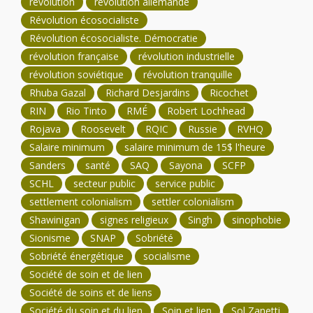
révolution
révolution allemande
Révolution écosocialiste
Révolution écosocialiste. Démocratie
révolution française
révolution industrielle
révolution soviétique
révolution tranquille
Rhuba Gazal
Richard Desjardins
Ricochet
RIN
Rio Tinto
RMÉ
Robert Lochhead
Rojava
Roosevelt
RQIC
Russie
RVHQ
Salaire minimum
salaire minimum de 15$ l'heure
Sanders
santé
SAQ
Sayona
SCFP
SCHL
secteur public
service public
settlement colonialism
settler colonialism
Shawinigan
signes religieux
Singh
sinophobie
Sionisme
SNAP
Sobriété
Sobriété énergétique
socialisme
Société de soin et de lien
Société de soins et de liens
Société du soin et du lien
Soin et lien
Sol Zanetti