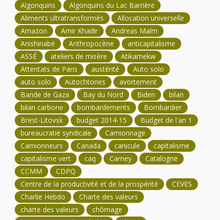
Algonquins
Algonquins du Lac Barrière
Aliments ultratransformés
Allocation universelle
Amazon
Amir Khadir
Andreas Malm
Anishinabé
Anthropocène
anticapitalisme
ASSÉ
ateliers de misère
Atikamekw
Attentats de Paris
austérité
Auto solo
auto solo
Autochtones
avortement
Bande de Gaza
Bay du Nord
Biden
bilan
bilan carbone
bombardements
Bombardier
Brest-Litovsk
budget 2014-15
Budget de l'an 1
bureaucratie syndicale
Camionnage
Camionneurs
Canada
canicule
capitalisme
capitalisme vert
caq
Carney
Catalogne
CCMM
CDPQ
Centre de la productivité et de la prospérité
CEVES
Charlie Hebdo
Charte des valeurs
charte des valeurs
chômage