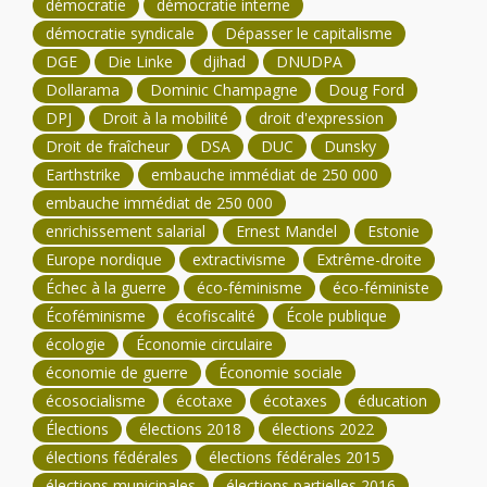
démocratie
démocratie interne
démocratie syndicale
Dépasser le capitalisme
DGE
Die Linke
djihad
DNUDPA
Dollarama
Dominic Champagne
Doug Ford
DPJ
Droit à la mobilité
droit d'expression
Droit de fraîcheur
DSA
DUC
Dunsky
Earthstrike
embauche immédiat de 250 000
embauche immédiat de 250 000
enrichissement salarial
Ernest Mandel
Estonie
Europe nordique
extractivisme
Extrême-droite
Échec à la guerre
éco-féminisme
éco-féministe
Écoféminisme
écofiscalité
École publique
écologie
Économie circulaire
économie de guerre
Économie sociale
écosocialisme
écotaxe
écotaxes
éducation
Élections
élections 2018
élections 2022
élections fédérales
élections fédérales 2015
élections municipales
élections partielles 2016