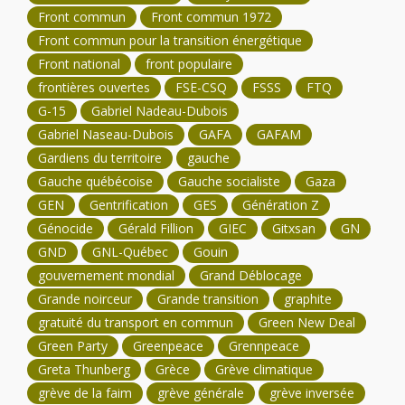
Front commun
Front commun 1972
Front commun pour la transition énergétique
Front national
front populaire
frontières ouvertes
FSE-CSQ
FSSS
FTQ
G-15
Gabriel Nadeau-Dubois
Gabriel Naseau-Dubois
GAFA
GAFAM
Gardiens du territoire
gauche
Gauche québécoise
Gauche socialiste
Gaza
GEN
Gentrification
GES
Génération Z
Génocide
Gérald Fillion
GIEC
Gitxsan
GN
GND
GNL-Québec
Gouin
gouvernement mondial
Grand Déblocage
Grande noirceur
Grande transition
graphite
gratuité du transport en commun
Green New Deal
Green Party
Greenpeace
Grennpeace
Greta Thunberg
Grèce
Grève climatique
grève de la faim
grève générale
grève inversée