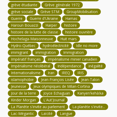
grève étudiante
Grève générale 1972
grève sociale
Grève STM
GroupMobilisation
Guerre
Guerre d'Ukraine
Hamas
Haroun Bouazzi
Harper
histoire
histoire de la lutte de classe
histoire ouvrière
Hochelaga-Maisonneuve
Huit mars
Hydro-Québec
hydroélectricité
Idle no more
immigrant
immigration
Immigration
Impératif français
impérialisme minier canadien
Impérialisme néolibéral
Indépendance
inégalité
Internationalisme
Iran
IREQ
IRIS
islamophobie
Jean-François Lisée
Jean-Talon
Jeunesse
Jeux olympiques de Milan-Cortina
Jour de la terre
Joyce Echaguan
Kanyen'kehà:ka
Kinder Morgan
L'Aut'Journal
La Planète s'invite au parlement
La planète s'invite...
Lac-Mégantic
Laïcité
Langue