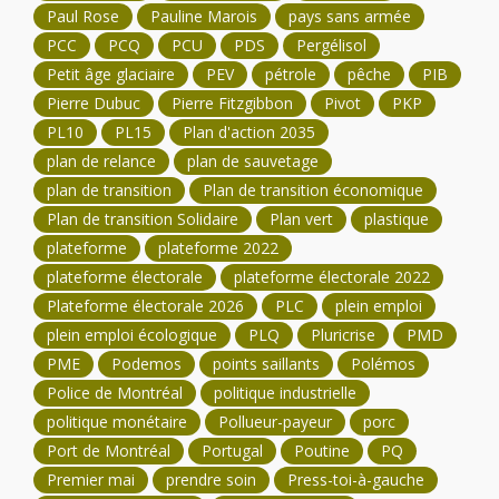
Paul Rose
Pauline Marois
pays sans armée
PCC
PCQ
PCU
PDS
Pergélisol
Petit âge glaciaire
PEV
pétrole
pêche
PIB
Pierre Dubuc
Pierre Fitzgibbon
Pivot
PKP
PL10
PL15
Plan d'action 2035
plan de relance
plan de sauvetage
plan de transition
Plan de transition économique
Plan de transition Solidaire
Plan vert
plastique
plateforme
plateforme 2022
plateforme électorale
plateforme électorale 2022
Plateforme électorale 2026
PLC
plein emploi
plein emploi écologique
PLQ
Pluricrise
PMD
PME
Podemos
points saillants
Polémos
Police de Montréal
politique industrielle
politique monétaire
Pollueur-payeur
porc
Port de Montréal
Portugal
Poutine
PQ
Premier mai
prendre soin
Press-toi-à-gauche