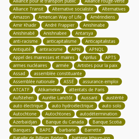
Alliance pour le transport public
Alliance rouge-verte
Alliance Transit
Alternative socialiste
Alternatives
Amazon
American Way of Life
Amérindiens
Amir Khadir
André Frappier
Anishinabe
Anishinabé
Anishnabee
Antarsya
anti-racisme
anticapitalisme
Anticapitalistas
Antiquité
antiracisme
APN
APNQL
Appel des mairesses et maires
Aprilus
APTS
armes nucléaires
armée
Artistes pour la paix
Assad
assemblée constituante
Assemblée nationale
ASSÉ
assurance-emploi
ATCATF
Atikamekw
attentats de Paris
Aufstehen
Aurélie Lanctôt
Aussant
austérité
auto électrique
auto hydroélectrique
auto solo
Autochtone
Autochtones
autodétermination
Azerbaïdjan
Banque du Canada
Banque Scotia
Banques
BAPE
barbarie
Barrette
Bataille de Billings Bridge
batterie lithium-ion