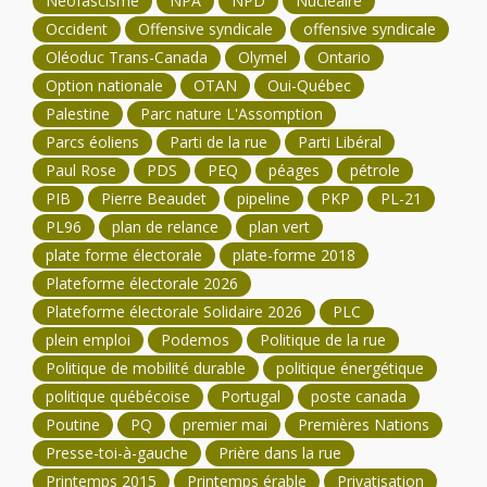
Néofascisme
NPA
NPD
Nucléaire
Occident
Offensive syndicale
offensive syndicale
Oléoduc Trans-Canada
Olymel
Ontario
Option nationale
OTAN
Oui-Québec
Palestine
Parc nature L'Assomption
Parcs éoliens
Parti de la rue
Parti Libéral
Paul Rose
PDS
PEQ
péages
pétrole
PIB
Pierre Beaudet
pipeline
PKP
PL-21
PL96
plan de relance
plan vert
plate forme électorale
plate-forme 2018
Plateforme électorale 2026
Plateforme électorale Solidaire 2026
PLC
plein emploi
Podemos
Politique de la rue
Politique de mobilité durable
politique énergétique
politique québécoise
Portugal
poste canada
Poutine
PQ
premier mai
Premières Nations
Presse-toi-à-gauche
Prière dans la rue
Printemps 2015
Printemps érable
Privatisation