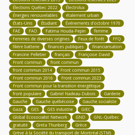
Élections Québec 2022
Électrolux
Énergies renouvelables
étalement urbain
États-Unis
Étudiant
Événements d'octobre 1970
FAE
FAO
Fatima Houda-Pepin
femme
Femmes de diverses origines
Feux de forêt
FFQ
filière batterie
finances publiques
financiarisation
Francine Pelletier
français
Françoise David
Front commun
front commun
front commun 2014
Front commun 2015
Front commun 2016
Front commun 2023
Front commun pour la transition énergétique
front populaire
Gabriel Nadeau-Dubois
Garderie
Gauche
Gauche québécoise
Gauche socialiste
Gaza
GES
GES industrie
GIEC
Global Ecosocialist Network
GND
GNL-Québec
gratuité
Greta Thunberg
Grèce
Grève à la Société du transport de Montréal (STM)