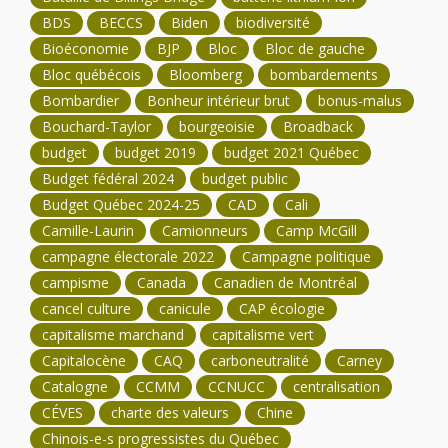
BDS
BECCS
Biden
biodiversité
Bioéconomie
BJP
Bloc
Bloc de gauche
Bloc québécois
Bloomberg
bombardements
Bombardier
Bonheur intérieur brut
bonus-malus
Bouchard-Taylor
bourgeoisie
Broadback
budget
budget 2019
budget 2021 Québec
Budget fédéral 2024
budget public
Budget Québec 2024-25
CAD
Cali
Camille-Laurin
Camionneurs
Camp McGill
campagne électorale 2022
Campagne politique
campisme
Canada
Canadien de Montréal
cancel culture
canicule
CAP écologie
capitalisme marchand
capitalisme vert
Capitalocène
CAQ
carboneutralité
Carney
Catalogne
CCMM
CCNUCC
centralisation
CÉVES
charte des valeurs
Chine
Chinois-e-s progressistes du Québec