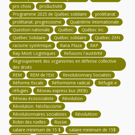
pro-choix
productivité
Programme 2025 de Québec solidaire
prolétariat
prolétariat. progressisme
Quatrième Internationale
Question nationale
Québec
Québec Inc.
Québec Solidaire
Québec solidaire
Québec-ZéN
racisme systémique
Rana Plaza
RAP
Ray-Mont Logistiques
Refusons l'austérité
Regroupement des organismes en défense collective
des droits
REM
REM de l'Est
Revolutionnary Socialists
Réforme fiscale
Réformisme radical
Réfugié-e
réfugiés
Réseau express bus (REB)
Réseau écosocialiste
Révolution
Révolution. Néofascisme
Révolutionnaires socialistes
Révoluttion
Robin des ruelles
Russie
salaire minimum de 15 $
salaire minimum de 15$