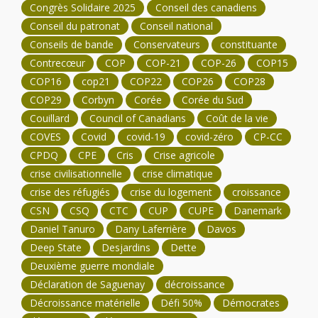
Congrès Solidaire 2025
Conseil des canadiens
Conseil du patronat
Conseil national
Conseils de bande
Conservateurs
constituante
Contrecœur
COP
COP-21
COP-26
COP15
COP16
cop21
COP22
COP26
COP28
COP29
Corbyn
Corée
Corée du Sud
Couillard
Council of Canadians
Coût de la vie
COVES
Covid
covid-19
covid-zéro
CP-CC
CPDQ
CPE
Cris
Crise agricole
crise civilisationnelle
crise climatique
crise des réfugiés
crise du logement
croissance
CSN
CSQ
CTC
CUP
CUPE
Danemark
Daniel Tanuro
Dany Laferrière
Davos
Deep State
Desjardins
Dette
Deuxième guerre mondiale
Déclaration de Saguenay
décroissance
Décroissance matérielle
Défi 50%
Démocrates