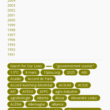
2004
2003
2002
2001
2000
1999
1998
1997
1996
1993
1992
1991
March for Our Lives
"gouvernement ouvrier"
1.5°C
8 mars
15plus.org
2025
ABI
Acadie
Accord de Paris
Accord Kunming-Montréal
ACEUM
ACIDE
AEI
AFESH
AFPC
agro-industrie
agrobiologie
Alberta
Alcoa
Alexandre Leduc
ALÉNA
Allemagne
alliance