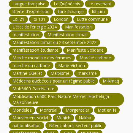
Langue française
Le Québécois
Le revenant
liberté d'expression
libre-échange
lithium
Loi 21
loi 101
London
Lutte commune
L’état de l’énergie 2024
Manifestation
manifestation
Manifestation climat
Manifestation climat du 23 septembre 2022
manifestation étudiante
Manifeste Solidaire
Marche mondiale des femmes
Marché carbone
marché du carbone
Marie-Victorin
Martine Ouellet
Marxisme
marxisme
Médecins québécois pour un régime public
Mi'kmaq
Mob6600-ParcNature
Mobilisation 6600 Parc-Nature Mercier-Hochelaga-
Maisonneuve
Mondelez
Montréal
Morgentaler
Mot en N
Mouvement social
Munich
Nakba
nationalisation
Négociations secteur public