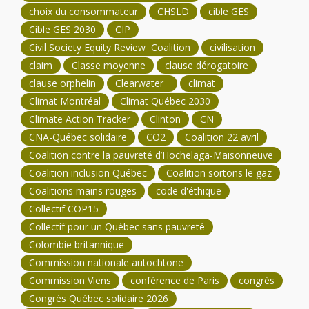
choix du consommateur
CHSLD
cible GES
Cible GES 2030
CIP
Civil Society Equity Review Coalition
civilisation
claim
Classe moyenne
clause dérogatoire
clause orphelin
Clearwater
climat
Climat Montréal
Climat Québec 2030
Climate Action Tracker
Clinton
CN
CNA-Québec solidaire
CO2
Coalition 22 avril
Coalition contre la pauvreté d’Hochelaga-Maisonneuve
Coalition inclusion Québec
Coalition sortons le gaz
Coalitions mains rouges
code d'éthique
Collectif COP15
Collectif pour un Québec sans pauvreté
Colombie britannique
Commission nationale autochtone
Commission Viens
conférence de Paris
congrès
Congrès Québec solidaire 2026