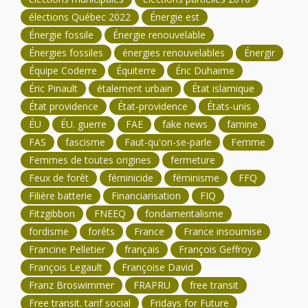
élections Québec 2022
Énergie est
Énergie fossile
Énergie renouvelable
Énergies fossiles
énergies renouvelables
Énergir
Équipe Coderre
Équiterre
Éric Duhaime
Éric Pinault
étalement urbain
État islamique
État providence
État-providence
États-unis
ÉU
ÉU. guerre
FAE
fake news
famine
FAS
fascisme
Faut-qu'on-se-parle
Femme
Femmes de toutes origines
fermeture
Feux de forêt
féminicide
féminisme
FFQ
Filière batterie
Financiarisation
FIQ
Fitzgibbon
FNEEQ
fondamentalisme
fordisme
forêts
France
France insoumise
Francine Pelletier
français
François Geffroy
François Legault
Françoise David
Franz Broswimmer
FRAPRU
free transit
Free transit. tarif social
Fridays for Future