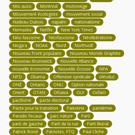
Moi aussi
Montréal
motoneige
Mouvement écologiste
mouvement social
Nadeau-Dubois
napalm
nationalisme
Nemaska
Netflix
New York Times
Néo-fascisme
Néofascisme
Néolibéralisme
Nisga'a
NOAA
Nord
Northvolt
Nouveau Front populaire
Nouveau Monde Graphite
Nouveau-Brunswick
Nouvelle Alliance
nouvelle économie
Nouvelle-Écosse
NPA
NPD
Obama
Offensive syndicale
oléoduc
ONÉ
Ontario
ONU
Option nationale
Orient
OTAN
Ottawa
OUI
Oxfam
pacifisme
pacte électoral
Pacte pour la transition
Palestine
pandémie
Paradis fiscaux
parc nature
Parti
parti de gauche
Parti de la rue
Parti libéral
Patrick Bond
Patriotes. FTQ
Paul Cliche