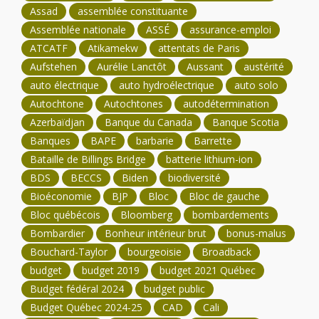
Assad
assemblée constituante
Assemblée nationale
ASSÉ
assurance-emploi
ATCATF
Atikamekw
attentats de Paris
Aufstehen
Aurélie Lanctôt
Aussant
austérité
auto électrique
auto hydroélectrique
auto solo
Autochtone
Autochtones
autodétermination
Azerbaïdjan
Banque du Canada
Banque Scotia
Banques
BAPE
barbarie
Barrette
Bataille de Billings Bridge
batterie lithium-ion
BDS
BECCS
Biden
biodiversité
Bioéconomie
BJP
Bloc
Bloc de gauche
Bloc québécois
Bloomberg
bombardements
Bombardier
Bonheur intérieur brut
bonus-malus
Bouchard-Taylor
bourgeoisie
Broadback
budget
budget 2019
budget 2021 Québec
Budget fédéral 2024
budget public
Budget Québec 2024-25
CAD
Cali