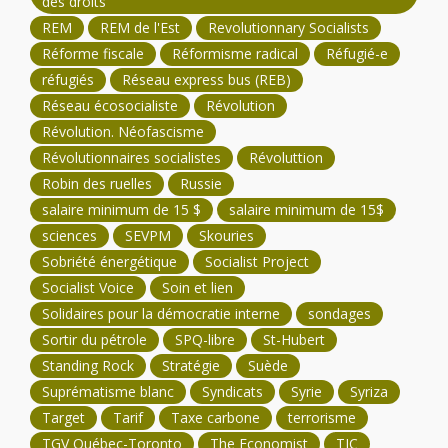
des droits
REM
REM de l'Est
Revolutionnary Socialists
Réforme fiscale
Réformisme radical
Réfugié-e
réfugiés
Réseau express bus (REB)
Réseau écosocialiste
Révolution
Révolution. Néofascisme
Révolutionnaires socialistes
Révoluttion
Robin des ruelles
Russie
salaire minimum de 15 $
salaire minimum de 15$
sciences
SEVPM
Skouries
Sobriété énergétique
Socialist Project
Socialist Voice
Soin et lien
Solidaires pour la démocratie interne
sondages
Sortir du pétrole
SPQ-libre
St-Hubert
Standing Rock
Stratégie
Suède
Suprématisme blanc
Syndicats
Syrie
Syriza
Target
Tarif
Taxe carbone
terrorisme
TGV Québec-Toronto
The Economist
TJC