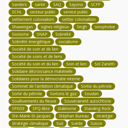
Sanders
santé
SAQ
Sayona
SCFP
SCHL
secteur public
service public
settlement colonialism
settler colonialism
Shawinigan
signes religieux
Singh
sinophobie
Sionisme
SNAP
Sobriété
Sobriété énergétique
socialisme
Société de soin et de lien
Société de soins et de liens
Société du soin et du lien
Soin et lien
Sol Zanetti
Solidaire décroissance matérielle
Solidaires pour la démocratie interne
Sommet de l'ambition climatique
Sortie du pétrole
Sortir du pétrole
Sortons le gaz
Soudan
Soulèvements du fleuve
Souveraineté autochtone
SPEDE
SPQ-libre
stalinisme
Standing Rock
Ste-Marie-St-Jacques
Stéphan Bureau
stratégie
stratégie climatique
Sud
Suède
Suisse