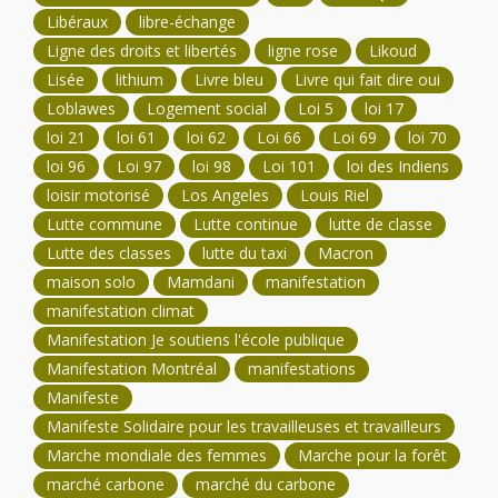
Libéraux
libre-échange
Ligne des droits et libertés
ligne rose
Likoud
Lisée
lithium
Livre bleu
Livre qui fait dire oui
Loblawes
Logement social
Loi 5
loi 17
loi 21
loi 61
loi 62
Loi 66
Loi 69
loi 70
loi 96
Loi 97
loi 98
Loi 101
loi des Indiens
loisir motorisé
Los Angeles
Louis Riel
Lutte commune
Lutte continue
lutte de classe
Lutte des classes
lutte du taxi
Macron
maison solo
Mamdani
manifestation
manifestation climat
Manifestation Je soutiens l'école publique
Manifestation Montréal
manifestations
Manifeste
Manifeste Solidaire pour les travailleuses et travailleurs
Marche mondiale des femmes
Marche pour la forêt
marché carbone
marché du carbone