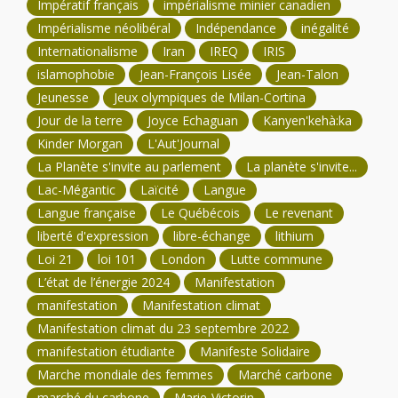
Impératif français
impérialisme minier canadien
Impérialisme néolibéral
Indépendance
inégalité
Internationalisme
Iran
IREQ
IRIS
islamophobie
Jean-François Lisée
Jean-Talon
Jeunesse
Jeux olympiques de Milan-Cortina
Jour de la terre
Joyce Echaguan
Kanyen'kehà:ka
Kinder Morgan
L'Aut'Journal
La Planète s'invite au parlement
La planète s'invite...
Lac-Mégantic
Laïcité
Langue
Langue française
Le Québécois
Le revenant
liberté d'expression
libre-échange
lithium
Loi 21
loi 101
London
Lutte commune
L’état de l’énergie 2024
Manifestation
manifestation
Manifestation climat
Manifestation climat du 23 septembre 2022
manifestation étudiante
Manifeste Solidaire
Marche mondiale des femmes
Marché carbone
marché du carbone
Marie-Victorin