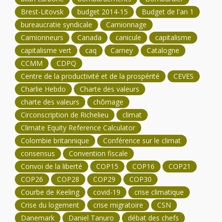
Brest-Litovsk
budget 2014-15
Budget de l'an 1
bureaucratie syndicale
Camionnage
Camionneurs
Canada
canicule
capitalisme
capitalisme vert
caq
Carney
Catalogne
CCMM
CDPQ
Centre de la productivité et de la prospérité
CEVES
Charlie Hebdo
Charte des valeurs
charte des valeurs
chômage
Circonscription de Richelieu
climat
Climate Equity Reference Calculator
Colombie britannique
Conférence sur le climat
consensus
Convention fiscale
Convoi de la liberté
COP15
COP16
COP21
COP26
COP28
COP29
COP30
Courbe de Keeling
covid-19
crise climatique
Crise du logement
crise migratoire
CSN
Danemark
Daniel Tanuro
débat des chefs