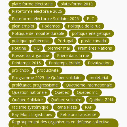
plate forme électorale
plate-forme 2018
Plateforme électorale 2026
Plateforme électorale Solidaire 2026
PLC
plein emploi
Podemos
Politique de la rue
Politique de mobilité durable
politique énergétique
politique québécoise
Portugal
poste canada
Poutine
PQ
premier mai
Premières Nations
Presse-toi-à-gauche
Prière dans la rue
Printemps 2015
Printemps érable
Privatisation
pro-choix
productivité
Programme 2025 de Québec solidaire
prolétariat
prolétariat. progressisme
Quatrième Internationale
Question nationale
Québec
Québec Inc.
Québec Solidaire
Québec solidaire
Québec-ZéN
racisme systémique
Rana Plaza
RAP
Ray-Mont Logistiques
Refusons l'austérité
Regroupement des organismes en défense collective