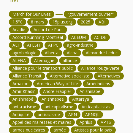
1991
March for Our Lives
"gouvernement ouvrier"
1.5°C
8 mars
15plus.org
2025
ABI
Acadie
Accord de Paris
Accord Kunming-Montréal
ACEUM
ACIDE
AEI
AFESH
AFPC
agro-industrie
agrobiologie
Alberta
Alcoa
Alexandre Leduc
ALÉNA
Allemagne
alliance
Alliance pour le transport public
Alliance rouge-verte
Alliance Transit
Alternative socialiste
Alternatives
Amazon
American Way of Life
Amérindiens
Amir Khadir
André Frappier
Anishinabe
Anishinabé
Anishnabee
Antarsya
anti-racisme
anticapitalisme
Anticapitalistas
Antiquité
antiracisme
APN
APNQL
Appel des mairesses et maires
Aprilus
APTS
armes nucléaires
armée
Artistes pour la paix