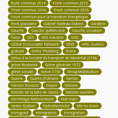
front commun 2014
Front commun 2015
Front commun 2016
Front commun 2023
Front commun pour la transition énergétique
front populaire
Gabriel Nadeau-Dubois
Garderie
Gauche
Gauche québécoise
Gauche socialiste
Gaza
GES
GES industrie
GIEC
Global Ecosocialist Network
GND
GNL-Québec
gratuité
Greta Thunberg
Grèce
Grève à la Société du transport de Montréal (STM)
grève étudiante
Grève générale 1972
grève sociale
Grève STM
GroupMobilisation
Guerre
Guerre d'Ukraine
Hamas
Haroun Bouazzi
Harper
histoire
histoire de la lutte de classe
histoire ouvrière
Hochelaga-Maisonneuve
Huit mars
Hydro-Québec
hydroélectricité
Idle no more
immigrant
immigration
Immigration