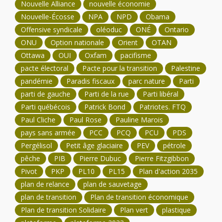
Nouvelle Alliance
nouvelle économie
Nouvelle-Écosse
NPA
NPD
Obama
Offensive syndicale
oléoduc
ONÉ
Ontario
ONU
Option nationale
Orient
OTAN
Ottawa
OUI
Oxfam
pacifisme
pacte électoral
Pacte pour la transition
Palestine
pandémie
Paradis fiscaux
parc nature
Parti
parti de gauche
Parti de la rue
Parti libéral
Parti québécois
Patrick Bond
Patriotes. FTQ
Paul Cliche
Paul Rose
Pauline Marois
pays sans armée
PCC
PCQ
PCU
PDS
Pergélisol
Petit âge glaciaire
PEV
pétrole
pêche
PIB
Pierre Dubuc
Pierre Fitzgibbon
Pivot
PKP
PL10
PL15
Plan d'action 2035
plan de relance
plan de sauvetage
plan de transition
Plan de transition économique
Plan de transition Solidaire
Plan vert
plastique