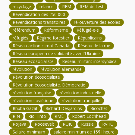
recyclage
relance
REM
REM de l'est
Revendication des 250 000
Revendications transitoires
ré-ouverture des écoles
référendum
Réformisme
Réfugié-e-s
réfugiés
Régime forestier
Républicains
Réseau action climat Canada
Réseau de la rue
Réseau européen de solidarité avec l’Ukraine
Réseau écosocialiste
Réseau militant intersyndical
révolution
révolution allemande
Révolution écosocialiste
Révolution écosocialiste. Démocratie
révolution française
révolution industrielle
révolution soviétique
révolution tranquille
Rhuba Gazal
Richard Desjardins
Ricochet
RIN
Rio Tinto
RMÉ
Robert Lochhead
Rojava
Roosevelt
RQIC
Russie
RVHQ
Salaire minimum
salaire minimum de 15$ l'heure