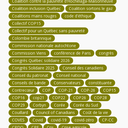
Coalition contre la pauvreté d’Hochelaga-Maisonneuve
Coalition inclusion Québec
Coalition sortons le gaz
Coalitions mains rouges
code d'éthique
Collectif COP15
Collectif pour un Québec sans pauvreté
Colombie britannique
Commission nationale autochtone
Commission Viens
conférence de Paris
congrès
Congrès Québec solidaire 2026
Congrès Solidaire 2025
Conseil des canadiens
Conseil du patronat
Conseil national
Conseils de bande
Conservateurs
constituante
Contrecœur
COP
COP-21
COP-26
COP15
COP16
cop21
COP22
COP26
COP28
COP29
Corbyn
Corée
Corée du Sud
Couillard
Council of Canadians
Coût de la vie
COVES
Covid
covid-19
covid-zéro
CP-CC
CPDQ
CPE
Cris
Crise agricole