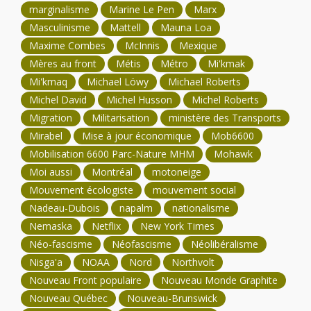
marginalisme
Marine Le Pen
Marx
Masculinisme
Mattell
Mauna Loa
Maxime Combes
McInnis
Mexique
Mères au front
Métis
Métro
Mi'kmak
Mi'kmaq
Michael Löwy
Michael Roberts
Michel David
Michel Husson
Michel Roberts
Migration
Militarisation
ministère des Transports
Mirabel
Mise à jour économique
Mob6600
Mobilisation 6600 Parc-Nature MHM
Mohawk
Moi aussi
Montréal
motoneige
Mouvement écologiste
mouvement social
Nadeau-Dubois
napalm
nationalisme
Nemaska
Netflix
New York Times
Néo-fascisme
Néofascisme
Néolibéralisme
Nisga'a
NOAA
Nord
Northvolt
Nouveau Front populaire
Nouveau Monde Graphite
Nouveau Québec
Nouveau-Brunswick