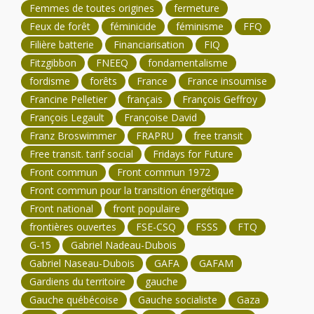
Femmes de toutes origines
fermeture
Feux de forêt
féminicide
féminisme
FFQ
Filière batterie
Financiarisation
FIQ
Fitzgibbon
FNEEQ
fondamentalisme
fordisme
forêts
France
France insoumise
Francine Pelletier
français
François Geffroy
François Legault
Françoise David
Franz Broswimmer
FRAPRU
free transit
Free transit. tarif social
Fridays for Future
Front commun
Front commun 1972
Front commun pour la transition énergétique
Front national
front populaire
frontières ouvertes
FSE-CSQ
FSSS
FTQ
G-15
Gabriel Nadeau-Dubois
Gabriel Naseau-Dubois
GAFA
GAFAM
Gardiens du territoire
gauche
Gauche québécoise
Gauche socialiste
Gaza