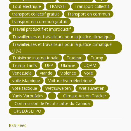
Tout électrique
TRANSIT
Transport collectif
transport collectif gratuit
Transport en commun
transport en commun gratuit
Travail productif et improductif
Travailleuses et travailleurs pour la justice climatique
Travailleuses et travailleurs pour la justice climatique
(TJC)
Troisième internationale
Trudeau
Trump
Trump Tarifs
UFP
Ukraine
UQÀM
Venezuela
Viande
violence
voile
voile islamique
Voiture hydroélectrique
vote tactique
Wet'suwe'ten
Wet'suwet'en
Yanis Varoufakis
Climate Action Tracker
Commission de l'écofiscalité du Canada
OPSEU/SEFPO
RSS Feed