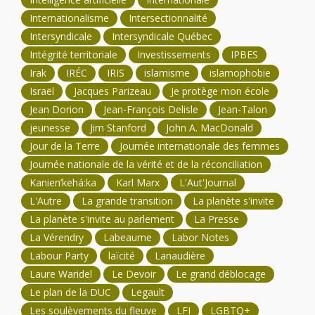
Internationalisme
Intersectionnalité
Intersyndicale
Intersyndicale Québec
Intégrité territoriale
Investissements
IPBES
Irak
IRÉC
IRIS
islamisme
islamophobie
Israël
Jacques Parizeau
Je protège mon école
Jean Dorion
Jean-François Delisle
Jean-Talon
jeunesse
Jim Stanford
John A. MacDonald
Jour de la Terre
Journée internationale des femmes
Journée nationale de la vérité et de la réconciliation
Kanien’kehá:ka
Karl Marx
L'Aut'Journal
L'Autre
La grande transition
La planète s'invite
La planète s'invite au parlement
La Presse
La Vérendry
Labeaume
Labor Notes
Labour Party
laïcité
Lanaudière
Laure Waridel
Le Devoir
Le grand déblocage
Le plan de la DUC
Legault
Les soulèvements du fleuve
LFI
LGBTQ+