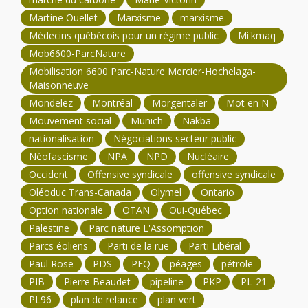
Martine Ouellet
Marxisme
marxisme
Médecins québécois pour un régime public
Mi'kmaq
Mob6600-ParcNature
Mobilisation 6600 Parc-Nature Mercier-Hochelaga-
Maisonneuve
Mondelez
Montréal
Morgentaler
Mot en N
Mouvement social
Munich
Nakba
nationalisation
Négociations secteur public
Néofascisme
NPA
NPD
Nucléaire
Occident
Offensive syndicale
offensive syndicale
Oléoduc Trans-Canada
Olymel
Ontario
Option nationale
OTAN
Oui-Québec
Palestine
Parc nature L'Assomption
Parcs éoliens
Parti de la rue
Parti Libéral
Paul Rose
PDS
PEQ
péages
pétrole
PIB
Pierre Beaudet
pipeline
PKP
PL-21
PL96
plan de relance
plan vert