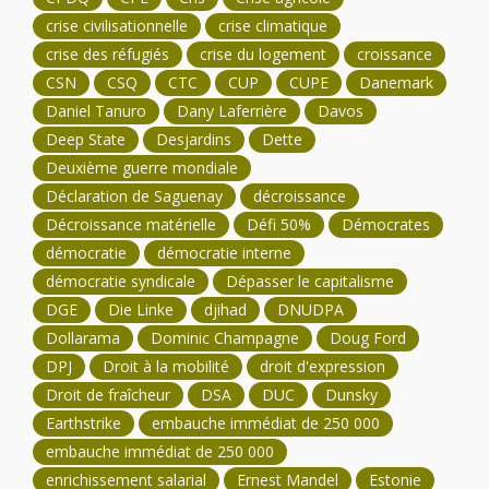
crise civilisationnelle
crise climatique
crise des réfugiés
crise du logement
croissance
CSN
CSQ
CTC
CUP
CUPE
Danemark
Daniel Tanuro
Dany Laferrière
Davos
Deep State
Desjardins
Dette
Deuxième guerre mondiale
Déclaration de Saguenay
décroissance
Décroissance matérielle
Défi 50%
Démocrates
démocratie
démocratie interne
démocratie syndicale
Dépasser le capitalisme
DGE
Die Linke
djihad
DNUDPA
Dollarama
Dominic Champagne
Doug Ford
DPJ
Droit à la mobilité
droit d'expression
Droit de fraîcheur
DSA
DUC
Dunsky
Earthstrike
embauche immédiat de 250 000
embauche immédiat de 250 000
enrichissement salarial
Ernest Mandel
Estonie