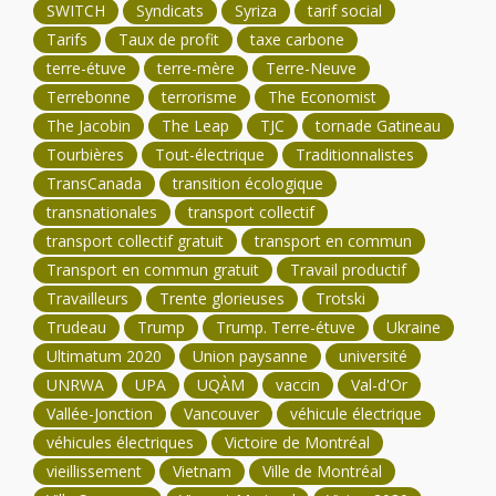
SWITCH
Syndicats
Syriza
tarif social
Tarifs
Taux de profit
taxe carbone
terre-étuve
terre-mère
Terre-Neuve
Terrebonne
terrorisme
The Economist
The Jacobin
The Leap
TJC
tornade Gatineau
Tourbières
Tout-électrique
Traditionnalistes
TransCanada
transition écologique
transnationales
transport collectif
transport collectif gratuit
transport en commun
Transport en commun gratuit
Travail productif
Travailleurs
Trente glorieuses
Trotski
Trudeau
Trump
Trump. Terre-étuve
Ukraine
Ultimatum 2020
Union paysanne
université
UNRWA
UPA
UQÀM
vaccin
Val-d'Or
Vallée-Jonction
Vancouver
véhicule électrique
véhicules électriques
Victoire de Montréal
vieillissement
Vietnam
Ville de Montréal