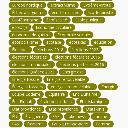
Europe nordique
extractivisme
Extrême-droite
Échec à la guerre
éco-féminisme
éco-féministe
Écoféminisme
écofiscalité
École publique
écologie
Économie circulaire
économie de guerre
Économie sociale
écosocialisme
écotaxe
écotaxes
éducation
Élections
élections 2018
élections 2022
élections fédérales
élections fédérales 2015
élections municipales
élections partielles 2016
élections Québec 2022
Énergie est
Énergie fossile
Énergie renouvelable
Énergies fossiles
énergies renouvelables
Énergir
Équipe Coderre
Équiterre
Éric Duhaime
Éric Pinault
étalement urbain
État islamique
État providence
État-providence
États-unis
ÉU
ÉU. guerre
FAE
fake news
famine
FAS
fascisme
Faut-qu'on-se-parle
Femme