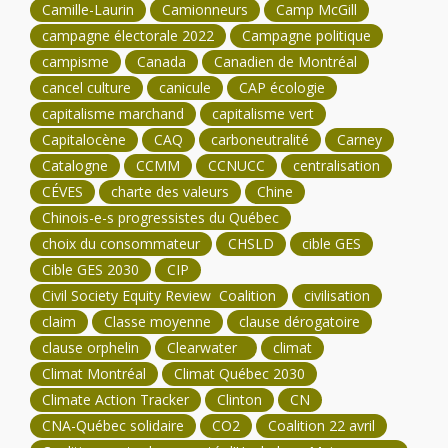
Camille-Laurin
Camionneurs
Camp McGill
campagne électorale 2022
Campagne politique
campisme
Canada
Canadien de Montréal
cancel culture
canicule
CAP écologie
capitalisme marchand
capitalisme vert
Capitalocène
CAQ
carboneutralité
Carney
Catalogne
CCMM
CCNUCC
centralisation
CÉVES
charte des valeurs
Chine
Chinois-e-s progressistes du Québec
choix du consommateur
CHSLD
cible GES
Cible GES 2030
CIP
Civil Society Equity Review Coalition
civilisation
claim
Classe moyenne
clause dérogatoire
clause orphelin
Clearwater
climat
Climat Montréal
Climat Québec 2030
Climate Action Tracker
Clinton
CN
CNA-Québec solidaire
CO2
Coalition 22 avril