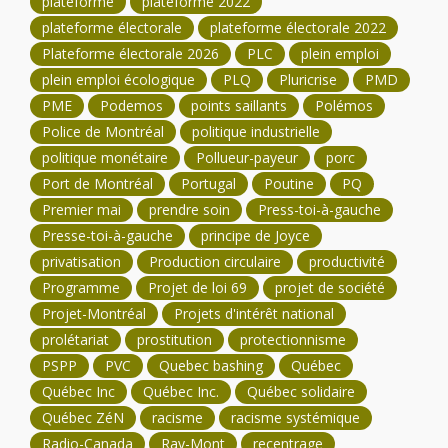
plateforme
plateforme 2022
plateforme électorale
plateforme électorale 2022
Plateforme électorale 2026
PLC
plein emploi
plein emploi écologique
PLQ
Pluricrise
PMD
PME
Podemos
points saillants
Polémos
Police de Montréal
politique industrielle
politique monétaire
Pollueur-payeur
porc
Port de Montréal
Portugal
Poutine
PQ
Premier mai
prendre soin
Press-toi-à-gauche
Presse-toi-à-gauche
principe de Joyce
privatisation
Production circulaire
productivité
Programme
Projet de loi 69
projet de société
Projet-Montréal
Projets d'intérêt national
prolétariat
prostitution
protectionnisme
PSPP
PVC
Quebec bashing
Québec
Québec Inc
Québec Inc.
Québec solidaire
Québec ZéN
racisme
racisme systémique
Radio-Canada
Ray-Mont
recentrage