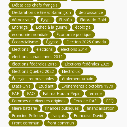
Débat des chefs français
Déclaration de Great Barrington
décroissance
démocratie
Egypt
El Niño
Eldorado Gold
Enbridge
Échec à la guerre
écologie
économie mondiale
Économie politique
Écosocialisme
Égypte
Élection 2025 Canada
Élections
élections
élections 2014
élections canadiennes 2019
élections fédérales 2015
Élections fédérales 2025
Élections Québec 2022
Électrolux
Énergies renouvelables
étalement urbain
États-Unis
Étudiant
Événements d'octobre 1970
FAE
FAO
Fatima Houda-Pepin
femme
Femmes de diverses origines
Feux de forêt
FFQ
filière batterie
finances publiques
financiarisation
Francine Pelletier
français
Françoise David
Front commun
front commun