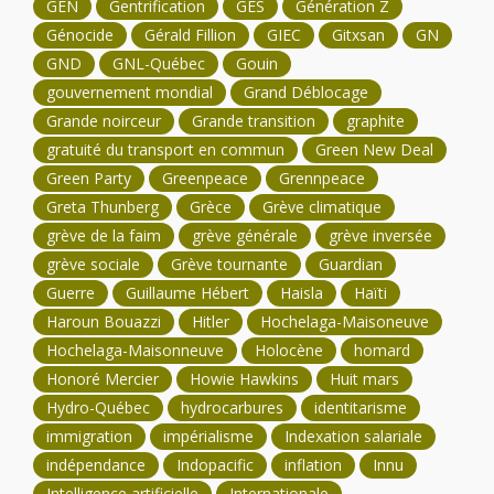
GEN
Gentrification
GES
Génération Z
Génocide
Gérald Fillion
GIEC
Gitxsan
GN
GND
GNL-Québec
Gouin
gouvernement mondial
Grand Déblocage
Grande noirceur
Grande transition
graphite
gratuité du transport en commun
Green New Deal
Green Party
Greenpeace
Grennpeace
Greta Thunberg
Grèce
Grève climatique
grève de la faim
grève générale
grève inversée
grève sociale
Grève tournante
Guardian
Guerre
Guillaume Hébert
Haisla
Haïti
Haroun Bouazzi
Hitler
Hochelaga-Maisoneuve
Hochelaga-Maisonneuve
Holocène
homard
Honoré Mercier
Howie Hawkins
Huit mars
Hydro-Québec
hydrocarbures
identitarisme
immigration
impérialisme
Indexation salariale
indépendance
Indopacific
inflation
Innu
Intelligence artificielle
Internationale