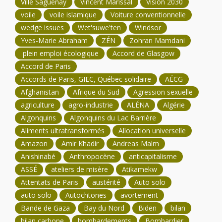
Ville Saguenay
Vincent Marissal
Vision 2030
voile
voile islamique
Voiture conventionnelle
wedge issues
Wet'suwe'ten
Windsor
Yves-Marie Abraham
ZÉN
Zohran Mamdani
plein emploi écologique
Accord de Glasgow
Accord de Paris
Accords de Paris, GIEC, Québec solidaire
AÉCG
Afghanistan
Afrique du Sud
Agression sexuelle
agriculture
agro-industrie
ALÉNA
Algérie
Algonquins
Algonquins du Lac Barrière
Aliments ultratransformés
Allocation universelle
Amazon
Amir Khadir
Andreas Malm
Anishinabé
Anthropocène
anticapitalisme
ASSÉ
ateliers de misère
Atikamekw
Attentats de Paris
austérité
Auto solo
auto solo
Autochtones
avortement
Bande de Gaza
Bay du Nord
Biden
bilan
bilan carbone
bombardements
Bombardier