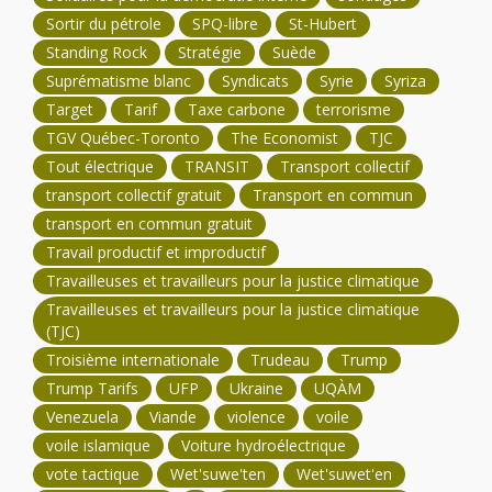
Sortir du pétrole
SPQ-libre
St-Hubert
Standing Rock
Stratégie
Suède
Suprématisme blanc
Syndicats
Syrie
Syriza
Target
Tarif
Taxe carbone
terrorisme
TGV Québec-Toronto
The Economist
TJC
Tout électrique
TRANSIT
Transport collectif
transport collectif gratuit
Transport en commun
transport en commun gratuit
Travail productif et improductif
Travailleuses et travailleurs pour la justice climatique
Travailleuses et travailleurs pour la justice climatique
(TJC)
Troisième internationale
Trudeau
Trump
Trump Tarifs
UFP
Ukraine
UQÀM
Venezuela
Viande
violence
voile
voile islamique
Voiture hydroélectrique
vote tactique
Wet'suwe'ten
Wet'suwet'en