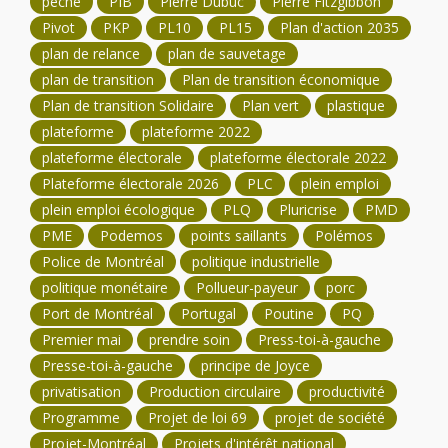
pêche
PIB
Pierre Dubuc
Pierre Fitzgibbon
Pivot
PKP
PL10
PL15
Plan d'action 2035
plan de relance
plan de sauvetage
plan de transition
Plan de transition économique
Plan de transition Solidaire
Plan vert
plastique
plateforme
plateforme 2022
plateforme électorale
plateforme électorale 2022
Plateforme électorale 2026
PLC
plein emploi
plein emploi écologique
PLQ
Pluricrise
PMD
PME
Podemos
points saillants
Polémos
Police de Montréal
politique industrielle
politique monétaire
Pollueur-payeur
porc
Port de Montréal
Portugal
Poutine
PQ
Premier mai
prendre soin
Press-toi-à-gauche
Presse-toi-à-gauche
principe de Joyce
privatisation
Production circulaire
productivité
Programme
Projet de loi 69
projet de société
Projet-Montréal
Projets d'intérêt national