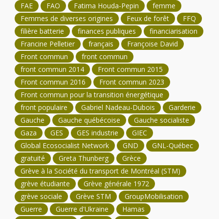
FAE
FAO
Fatima Houda-Pepin
femme
Femmes de diverses origines
Feux de forêt
FFQ
filière batterie
finances publiques
financiarisation
Francine Pelletier
français
Françoise David
Front commun
front commun
front commun 2014
Front commun 2015
Front commun 2016
Front commun 2023
Front commun pour la transition énergétique
front populaire
Gabriel Nadeau-Dubois
Garderie
Gauche
Gauche québécoise
Gauche socialiste
Gaza
GES
GES industrie
GIEC
Global Ecosocialist Network
GND
GNL-Québec
gratuité
Greta Thunberg
Grèce
Grève à la Société du transport de Montréal (STM)
grève étudiante
Grève générale 1972
grève sociale
Grève STM
GroupMobilisation
Guerre
Guerre d'Ukraine
Hamas