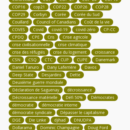
COP16
cop21
COP22
COP26
COP28
COP29
Corbyn
Corée
Corée du Sud
Couillard
Council of Canadians
Coût de la vie
COVES
Covid
covid-19
covid-zéro
CP-CC
CPDQ
CPE
Cris
Crise agricole
crise civilisationnelle
crise climatique
crise des réfugiés
crise du logement
croissance
CSN
CSQ
CTC
CUP
CUPE
Danemark
Daniel Tanuro
Dany Laferrière
Davos
Deep State
Desjardins
Dette
Deuxième guerre mondiale
Déclaration de Saguenay
décroissance
Décroissance matérielle
Défi 50%
Démocrates
démocratie
démocratie interne
démocratie syndicale
Dépasser le capitalisme
DGE
Die Linke
djihad
DNUDPA
Dollarama
Dominic Champagne
Doug Ford