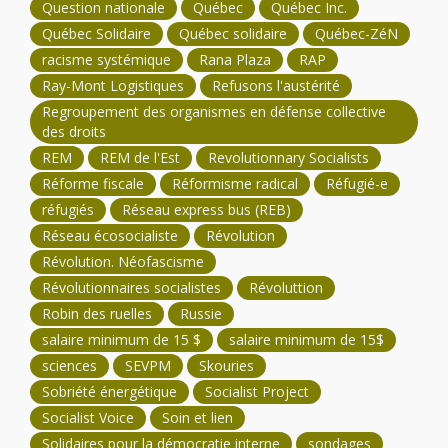
Question nationale
Québec
Québec Inc.
Québec Solidaire
Québec solidaire
Québec-ZéN
racisme systémique
Rana Plaza
RAP
Ray-Mont Logistiques
Refusons l'austérité
Regroupement des organismes en défense collective
des droits
REM
REM de l'Est
Revolutionnary Socialists
Réforme fiscale
Réformisme radical
Réfugié-e
réfugiés
Réseau express bus (REB)
Réseau écosocialiste
Révolution
Révolution. Néofascisme
Révolutionnaires socialistes
Révoluttion
Robin des ruelles
Russie
salaire minimum de 15 $
salaire minimum de 15$
sciences
SEVPM
Skouries
Sobriété énergétique
Socialist Project
Socialist Voice
Soin et lien
Solidaires pour la démocratie interne
sondages