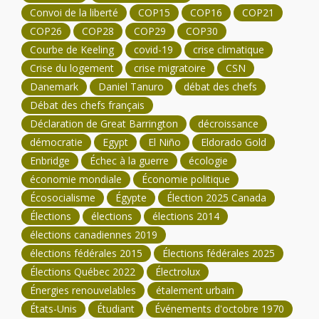
Convoi de la liberté
COP15
COP16
COP21
COP26
COP28
COP29
COP30
Courbe de Keeling
covid-19
crise climatique
Crise du logement
crise migratoire
CSN
Danemark
Daniel Tanuro
débat des chefs
Débat des chefs français
Déclaration de Great Barrington
décroissance
démocratie
Egypt
El Niño
Eldorado Gold
Enbridge
Échec à la guerre
écologie
économie mondiale
Économie politique
Écosocialisme
Égypte
Élection 2025 Canada
Élections
élections
élections 2014
élections canadiennes 2019
élections fédérales 2015
Élections fédérales 2025
Élections Québec 2022
Électrolux
Énergies renouvelables
étalement urbain
États-Unis
Étudiant
Événements d'octobre 1970