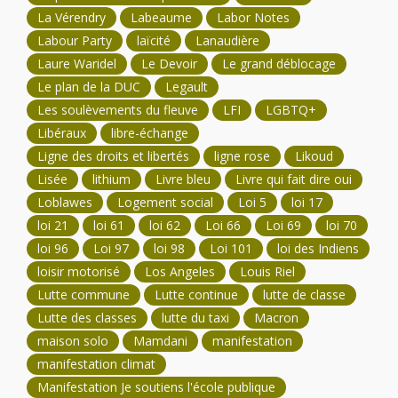
La Vérendry
Labeaume
Labor Notes
Labour Party
laïcité
Lanaudière
Laure Waridel
Le Devoir
Le grand déblocage
Le plan de la DUC
Legault
Les soulèvements du fleuve
LFI
LGBTQ+
Libéraux
libre-échange
Ligne des droits et libertés
ligne rose
Likoud
Lisée
lithium
Livre bleu
Livre qui fait dire oui
Loblawes
Logement social
Loi 5
loi 17
loi 21
loi 61
loi 62
Loi 66
Loi 69
loi 70
loi 96
Loi 97
loi 98
Loi 101
loi des Indiens
loisir motorisé
Los Angeles
Louis Riel
Lutte commune
Lutte continue
lutte de classe
Lutte des classes
lutte du taxi
Macron
maison solo
Mamdani
manifestation
manifestation climat
Manifestation Je soutiens l'école publique