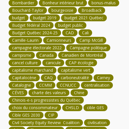
Bombardier
Bonheur intérieur brut
bonus-malus
Bouchard-Taylor
bourgeoisie
Broadback
budget
budget 2019
budget 2021 Québec
Budget fédéral 2024
budget public
Budget Québec 2024-25
CAD
Cali
Camille-Laurin
Camionneurs
Camp McGill
campagne électorale 2022
Campagne politique
campisme
Canada
Canadien de Montréal
cancel culture
canicule
CAP écologie
capitalisme marchand
capitalisme vert
Capitalocène
CAQ
carboneutralité
Carney
Catalogne
CCMM
CCNUCC
centralisation
CÉVES
charte des valeurs
Chine
Chinois-e-s progressistes du Québec
choix du consommateur
CHSLD
cible GES
Cible GES 2030
CIP
Civil Society Equity Review Coalition
civilisation