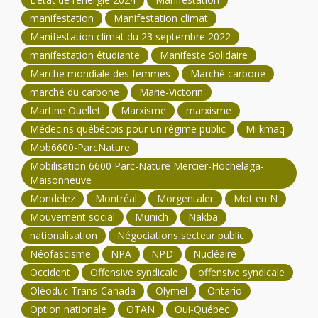
manifestation
Manifestation climat
Manifestation climat du 23 septembre 2022
manifestation étudiante
Manifeste Solidaire
Marche mondiale des femmes
Marché carbone
marché du carbone
Marie-Victorin
Martine Ouellet
Marxisme
marxisme
Médecins québécois pour un régime public
Mi'kmaq
Mob6600-ParcNature
Mobilisation 6600 Parc-Nature Mercier-Hochelaga-
Maisonneuve
Mondelez
Montréal
Morgentaler
Mot en N
Mouvement social
Munich
Nakba
nationalisation
Négociations secteur public
Néofascisme
NPA
NPD
Nucléaire
Occident
Offensive syndicale
offensive syndicale
Oléoduc Trans-Canada
Olymel
Ontario
Option nationale
OTAN
Oui-Québec