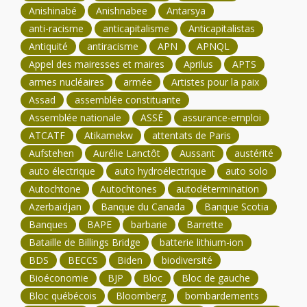
Anishinabé
Anishnabee
Antarsya
anti-racisme
anticapitalisme
Anticapitalistas
Antiquité
antiracisme
APN
APNQL
Appel des mairesses et maires
Aprilus
APTS
armes nucléaires
armée
Artistes pour la paix
Assad
assemblée constituante
Assemblée nationale
ASSÉ
assurance-emploi
ATCATF
Atikamekw
attentats de Paris
Aufstehen
Aurélie Lanctôt
Aussant
austérité
auto électrique
auto hydroélectrique
auto solo
Autochtone
Autochtones
autodétermination
Azerbaïdjan
Banque du Canada
Banque Scotia
Banques
BAPE
barbarie
Barrette
Bataille de Billings Bridge
batterie lithium-ion
BDS
BECCS
Biden
biodiversité
Bioéconomie
BJP
Bloc
Bloc de gauche
Bloc québécois
Bloomberg
bombardements