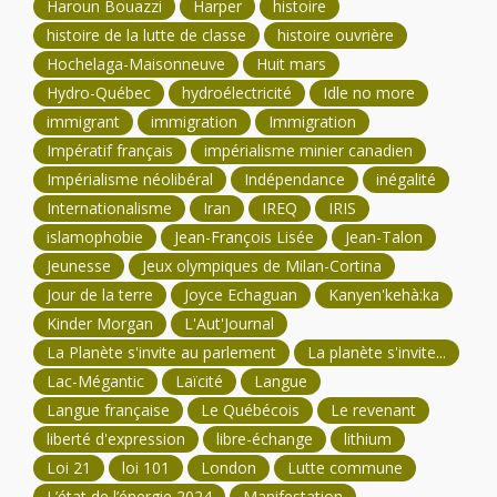
Haroun Bouazzi
Harper
histoire
histoire de la lutte de classe
histoire ouvrière
Hochelaga-Maisonneuve
Huit mars
Hydro-Québec
hydroélectricité
Idle no more
immigrant
immigration
Immigration
Impératif français
impérialisme minier canadien
Impérialisme néolibéral
Indépendance
inégalité
Internationalisme
Iran
IREQ
IRIS
islamophobie
Jean-François Lisée
Jean-Talon
Jeunesse
Jeux olympiques de Milan-Cortina
Jour de la terre
Joyce Echaguan
Kanyen'kehà:ka
Kinder Morgan
L'Aut'Journal
La Planète s'invite au parlement
La planète s'invite...
Lac-Mégantic
Laïcité
Langue
Langue française
Le Québécois
Le revenant
liberté d'expression
libre-échange
lithium
Loi 21
loi 101
London
Lutte commune
L’état de l’énergie 2024
Manifestation