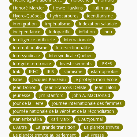
Honoré Mercier
Howie Hawkins
Huit mars
Hydro-Québec
hydrocarbures
identitarisme
immigration
impérialisme
Indexation salariale
indépendance
Indopacific
inflation
Innu
Intelligence artificielle
Internationale
Internationalisme
Intersectionnalité
Intersyndicale
Intersyndicale Québec
Intégrité territoriale
Investissements
IPBES
Irak
IRÉC
IRIS
islamisme
islamophobie
Israël
Jacques Parizeau
Je protège mon école
Jean Dorion
Jean-François Delisle
Jean-Talon
jeunesse
Jim Stanford
John A. MacDonald
Jour de la Terre
Journée internationale des femmes
Journée nationale de la vérité et de la réconciliation
Kanien’kehá:ka
Karl Marx
L'Aut'Journal
L'Autre
La grande transition
La planète s'invite
La planète s'invite au parlement
La Presse