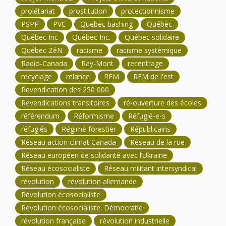
prolétariat
prostitution
protectionnisme
PSPP
PVC
Quebec bashing
Québec
Québec Inc
Québec Inc.
Québec solidaire
Québec ZéN
racisme
racisme systémique
Radio-Canada
Ray-Mont
recentrage
recyclage
relance
REM
REM de l'est
Revendication des 250 000
Revendications transitoires
ré-ouverture des écoles
référendum
Réformisme
Réfugié-e-s
réfugiés
Régime forestier
Républicains
Réseau action climat Canada
Réseau de la rue
Réseau européen de solidarité avec l’Ukraine
Réseau écosocialiste
Réseau militant intersyndical
révolution
révolution allemande
Révolution écosocialiste
Révolution écosocialiste. Démocratie
révolution française
révolution industrielle