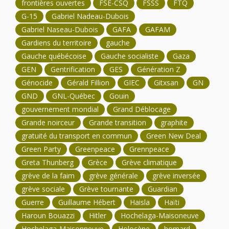
frontières ouvertes
FSE-CSQ
FSSS
FTQ
G-15
Gabriel Nadeau-Dubois
Gabriel Naseau-Dubois
GAFA
GAFAM
Gardiens du territoire
gauche
Gauche québécoise
Gauche socialiste
Gaza
GEN
Gentrification
GES
Génération Z
Génocide
Gérald Fillion
GIEC
Gitxsan
GN
GND
GNL-Québec
Gouin
gouvernement mondial
Grand Déblocage
Grande noirceur
Grande transition
graphite
gratuité du transport en commun
Green New Deal
Green Party
Greenpeace
Grennpeace
Greta Thunberg
Grèce
Grève climatique
grève de la faim
grève générale
grève inversée
grève sociale
Grève tournante
Guardian
Guerre
Guillaume Hébert
Haisla
Haïti
Haroun Bouazzi
Hitler
Hochelaga-Maisoneuve
Hochelaga-Maisonneuve
Holocène
homard