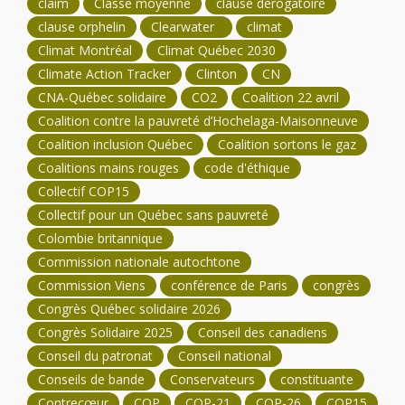
claim
Classe moyenne
clause dérogatoire
clause orphelin
Clearwater
climat
Climat Montréal
Climat Québec 2030
Climate Action Tracker
Clinton
CN
CNA-Québec solidaire
CO2
Coalition 22 avril
Coalition contre la pauvreté d’Hochelaga-Maisonneuve
Coalition inclusion Québec
Coalition sortons le gaz
Coalitions mains rouges
code d'éthique
Collectif COP15
Collectif pour un Québec sans pauvreté
Colombie britannique
Commission nationale autochtone
Commission Viens
conférence de Paris
congrès
Congrès Québec solidaire 2026
Congrès Solidaire 2025
Conseil des canadiens
Conseil du patronat
Conseil national
Conseils de bande
Conservateurs
constituante
Contrecœur
COP
COP-21
COP-26
COP15