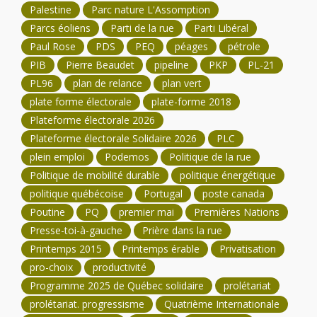
Palestine
Parc nature L'Assomption
Parcs éoliens
Parti de la rue
Parti Libéral
Paul Rose
PDS
PEQ
péages
pétrole
PIB
Pierre Beaudet
pipeline
PKP
PL-21
PL96
plan de relance
plan vert
plate forme électorale
plate-forme 2018
Plateforme électorale 2026
Plateforme électorale Solidaire 2026
PLC
plein emploi
Podemos
Politique de la rue
Politique de mobilité durable
politique énergétique
politique québécoise
Portugal
poste canada
Poutine
PQ
premier mai
Premières Nations
Presse-toi-à-gauche
Prière dans la rue
Printemps 2015
Printemps érable
Privatisation
pro-choix
productivité
Programme 2025 de Québec solidaire
prolétariat
prolétariat. progressisme
Quatrième Internationale