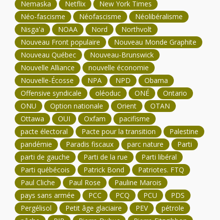
Nemaska
Netflix
New York Times
Néo-fascisme
Néofascisme
Néolibéralisme
Nisga'a
NOAA
Nord
Northvolt
Nouveau Front populaire
Nouveau Monde Graphite
Nouveau Québec
Nouveau-Brunswick
Nouvelle Alliance
nouvelle économie
Nouvelle-Écosse
NPA
NPD
Obama
Offensive syndicale
oléoduc
ONÉ
Ontario
ONU
Option nationale
Orient
OTAN
Ottawa
OUI
Oxfam
pacifisme
pacte électoral
Pacte pour la transition
Palestine
pandémie
Paradis fiscaux
parc nature
Parti
parti de gauche
Parti de la rue
Parti libéral
Parti québécois
Patrick Bond
Patriotes. FTQ
Paul Cliche
Paul Rose
Pauline Marois
pays sans armée
PCC
PCQ
PCU
PDS
Pergélisol
Petit âge glaciaire
PEV
pétrole