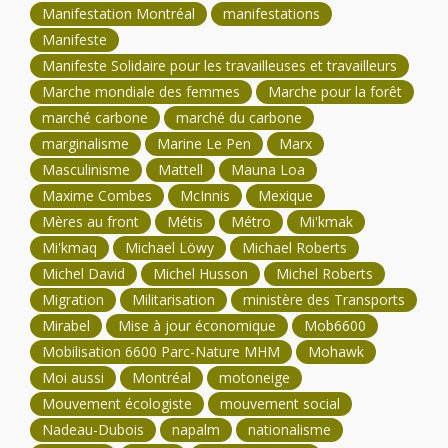
Manifestation Montréal
manifestations
Manifeste
Manifeste Solidaire pour les travailleuses et travailleurs
Marche mondiale des femmes
Marche pour la forêt
marché carbone
marché du carbone
marginalisme
Marine Le Pen
Marx
Masculinisme
Mattell
Mauna Loa
Maxime Combes
McInnis
Mexique
Mères au front
Métis
Métro
Mi'kmak
Mi'kmaq
Michael Löwy
Michael Roberts
Michel David
Michel Husson
Michel Roberts
Migration
Militarisation
ministère des Transports
Mirabel
Mise à jour économique
Mob6600
Mobilisation 6600 Parc-Nature MHM
Mohawk
Moi aussi
Montréal
motoneige
Mouvement écologiste
mouvement social
Nadeau-Dubois
napalm
nationalisme