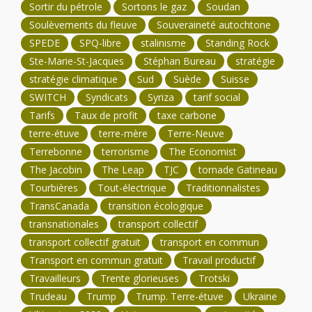
Sortir du pétrole
Sortons le gaz
Soudan
Soulèvements du fleuve
Souveraineté autochtone
SPEDE
SPQ-libre
stalinisme
Standing Rock
Ste-Marie-St-Jacques
Stéphan Bureau
stratégie
stratégie climatique
Sud
Suède
Suisse
SWITCH
Syndicats
Syriza
tarif social
Tarifs
Taux de profit
taxe carbone
terre-étuve
terre-mère
Terre-Neuve
Terrebonne
terrorisme
The Economist
The Jacobin
The Leap
TJC
tornade Gatineau
Tourbières
Tout-électrique
Traditionnalistes
TransCanada
transition écologique
transnationales
transport collectif
transport collectif gratuit
transport en commun
Transport en commun gratuit
Travail productif
Travailleurs
Trente glorieuses
Trotski
Trudeau
Trump
Trump. Terre-étuve
Ukraine