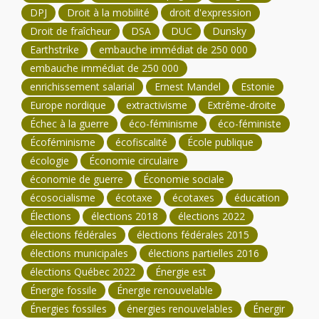
DPJ
Droit à la mobilité
droit d'expression
Droit de fraîcheur
DSA
DUC
Dunsky
Earthstrike
embauche immédiat de 250 000
embauche immédiat de 250 000
enrichissement salarial
Ernest Mandel
Estonie
Europe nordique
extractivisme
Extrême-droite
Échec à la guerre
éco-féminisme
éco-féministe
Écoféminisme
écofiscalité
École publique
écologie
Économie circulaire
économie de guerre
Économie sociale
écosocialisme
écotaxe
écotaxes
éducation
Élections
élections 2018
élections 2022
élections fédérales
élections fédérales 2015
élections municipales
élections partielles 2016
élections Québec 2022
Énergie est
Énergie fossile
Énergie renouvelable
Énergies fossiles
énergies renouvelables
Énergir