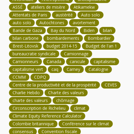
ASSÉ
ateliers de misère
Atikamekw
Attentats de Paris
austérité
Auto solo
auto solo
Autochtones
avortement
Bande de Gaza
Bay du Nord
Biden
bilan
bilan carbone
bombardements
Bombardier
Brest-Litovsk
budget 2014-15
Budget de l'an 1
bureaucratie syndicale
Camionnage
Camionneurs
Canada
canicule
capitalisme
capitalisme vert
caq
Carney
Catalogne
CCMM
CDPQ
Centre de la productivité et de la prospérité
CEVES
Charlie Hebdo
Charte des valeurs
charte des valeurs
chômage
Circonscription de Richelieu
climat
Climate Equity Reference Calculator
Colombie britannique
Conférence sur le climat
consensus
Convention fiscale