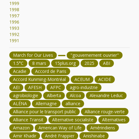
1999
1998
1997
1996
1993
1992
1991
March for Our Lives
"gouvernement ouvrier"
1.5°C
8 mars
15plus.org
2025
ABI
Acadie
Accord de Paris
Accord Kunming-Montréal
ACEUM
ACIDE
AEI
AFESH
AFPC
agro-industrie
agrobiologie
Alberta
Alcoa
Alexandre Leduc
ALÉNA
Allemagne
alliance
Alliance pour le transport public
Alliance rouge-verte
Alliance Transit
Alternative socialiste
Alternatives
Amazon
American Way of Life
Amérindiens
Amir Khadir
André Frappier
Anishinabe