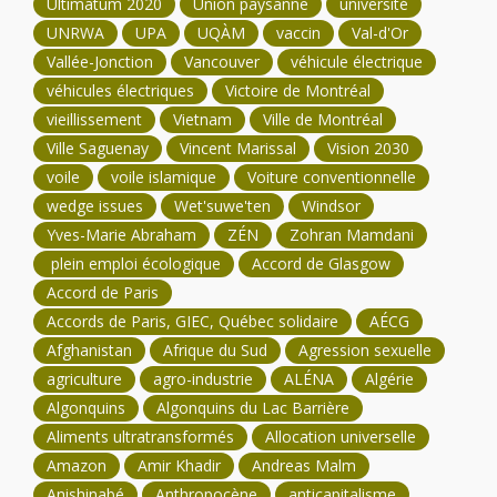
Ultimatum 2020
Union paysanne
université
UNRWA
UPA
UQÀM
vaccin
Val-d'Or
Vallée-Jonction
Vancouver
véhicule électrique
véhicules électriques
Victoire de Montréal
vieillissement
Vietnam
Ville de Montréal
Ville Saguenay
Vincent Marissal
Vision 2030
voile
voile islamique
Voiture conventionnelle
wedge issues
Wet'suwe'ten
Windsor
Yves-Marie Abraham
ZÉN
Zohran Mamdani
plein emploi écologique
Accord de Glasgow
Accord de Paris
Accords de Paris, GIEC, Québec solidaire
AÉCG
Afghanistan
Afrique du Sud
Agression sexuelle
agriculture
agro-industrie
ALÉNA
Algérie
Algonquins
Algonquins du Lac Barrière
Aliments ultratransformés
Allocation universelle
Amazon
Amir Khadir
Andreas Malm
Anishinabé
Anthropocène
anticapitalisme