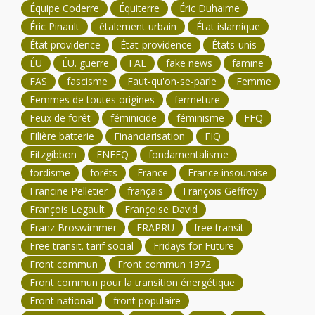
Équipe Coderre
Équiterre
Éric Duhaime
Éric Pinault
étalement urbain
État islamique
État providence
État-providence
États-unis
ÉU
ÉU. guerre
FAE
fake news
famine
FAS
fascisme
Faut-qu'on-se-parle
Femme
Femmes de toutes origines
fermeture
Feux de forêt
féminicide
féminisme
FFQ
Filière batterie
Financiarisation
FIQ
Fitzgibbon
FNEEQ
fondamentalisme
fordisme
forêts
France
France insoumise
Francine Pelletier
français
François Geffroy
François Legault
Françoise David
Franz Broswimmer
FRAPRU
free transit
Free transit. tarif social
Fridays for Future
Front commun
Front commun 1972
Front commun pour la transition énergétique
Front national
front populaire