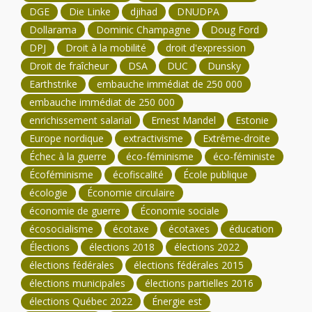
DGE
Die Linke
djihad
DNUDPA
Dollarama
Dominic Champagne
Doug Ford
DPJ
Droit à la mobilité
droit d'expression
Droit de fraîcheur
DSA
DUC
Dunsky
Earthstrike
embauche immédiat de 250 000
embauche immédiat de 250 000
enrichissement salarial
Ernest Mandel
Estonie
Europe nordique
extractivisme
Extrême-droite
Échec à la guerre
éco-féminisme
éco-féministe
Écoféminisme
écofiscalité
École publique
écologie
Économie circulaire
économie de guerre
Économie sociale
écosocialisme
écotaxe
écotaxes
éducation
Élections
élections 2018
élections 2022
élections fédérales
élections fédérales 2015
élections municipales
élections partielles 2016
élections Québec 2022
Énergie est