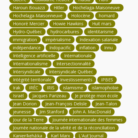
Haroun Bouazzi
Hitler
Hochelaga-Maisoneuve
Hochelaga-Maisonneuve
Holocène
homard
Honoré Mercier
Howie Hawkins
Huit mars
Hydro-Québec
hydrocarbures
identitarisme
immigration
impérialisme
Indexation salariale
indépendance
Indopacific
inflation
Innu
Intelligence artificielle
Internationale
Internationalisme
Intersectionnalité
Intersyndicale
Intersyndicale Québec
Intégrité territoriale
Investissements
IPBES
Irak
IRÉC
IRIS
islamisme
islamophobie
Israël
Jacques Parizeau
Je protège mon école
Jean Dorion
Jean-François Delisle
Jean-Talon
jeunesse
Jim Stanford
John A. MacDonald
Jour de la Terre
Journée internationale des femmes
Journée nationale de la vérité et de la réconciliation
Kanien’kehá:ka
Karl Marx
L'Aut'Journal