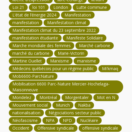
Loi 21
loi 101
London
Lutte commune
L’état de l’énergie 2024
Manifestation
manifestation
Manifestation climat
Manifestation climat du 23 septembre 2022
manifestation étudiante
Manifeste Solidaire
Marche mondiale des femmes
Marché carbone
marché du carbone
Marie-Victorin
Martine Ouellet
Marxisme
marxisme
Médecins québécois pour un régime public
Mi'kmaq
Mob6600-ParcNature
Mobilisation 6600 Parc-Nature Mercier-Hochelaga-
Maisonneuve
Mondelez
Montréal
Morgentaler
Mot en N
Mouvement social
Munich
Nakba
nationalisation
Négociations secteur public
Néofascisme
NPA
NPD
Nucléaire
Occident
Offensive syndicale
offensive syndicale