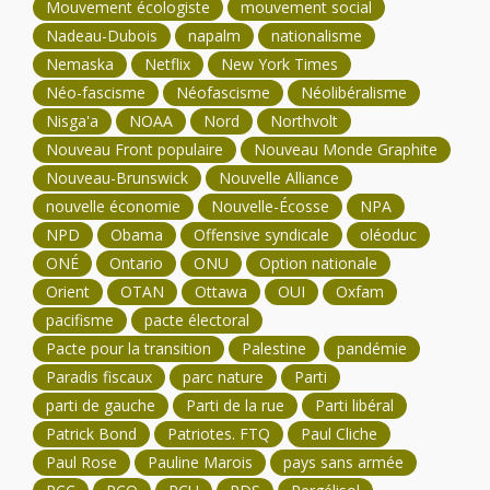
Mouvement écologiste
mouvement social
Nadeau-Dubois
napalm
nationalisme
Nemaska
Netflix
New York Times
Néo-fascisme
Néofascisme
Néolibéralisme
Nisga'a
NOAA
Nord
Northvolt
Nouveau Front populaire
Nouveau Monde Graphite
Nouveau-Brunswick
Nouvelle Alliance
nouvelle économie
Nouvelle-Écosse
NPA
NPD
Obama
Offensive syndicale
oléoduc
ONÉ
Ontario
ONU
Option nationale
Orient
OTAN
Ottawa
OUI
Oxfam
pacifisme
pacte électoral
Pacte pour la transition
Palestine
pandémie
Paradis fiscaux
parc nature
Parti
parti de gauche
Parti de la rue
Parti libéral
Patrick Bond
Patriotes. FTQ
Paul Cliche
Paul Rose
Pauline Marois
pays sans armée