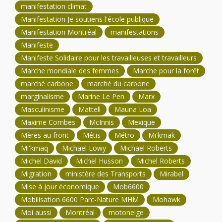
manifestation climat
Manifestation Je soutiens l'école publique
Manifestation Montréal
manifestations
Manifeste
Manifeste Solidaire pour les travailleuses et travailleurs
Marche mondiale des femmes
Marche pour la forêt
marché carbone
marché du carbone
marginalisme
Marine Le Pen
Marx
Masculinisme
Mattell
Mauna Loa
Maxime Combes
McInnis
Mexique
Mères au front
Métis
Métro
Mi'kmak
Mi'kmaq
Michael Löwy
Michael Roberts
Michel David
Michel Husson
Michel Roberts
Migration
ministère des Transports
Mirabel
Mise à jour économique
Mob6600
Mobilisation 6600 Parc-Nature MHM
Mohawk
Moi aussi
Montréal
motoneige