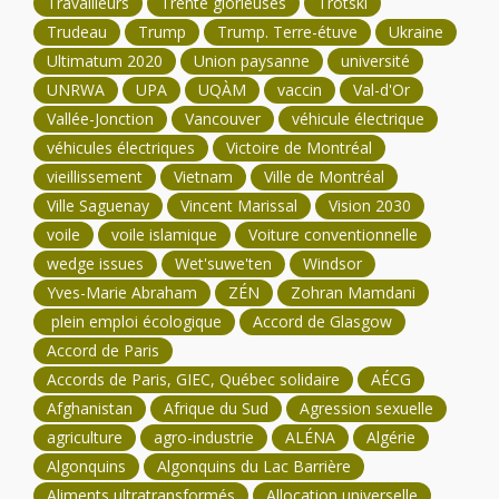
Travailleurs
Trente glorieuses
Trotski
Trudeau
Trump
Trump. Terre-étuve
Ukraine
Ultimatum 2020
Union paysanne
université
UNRWA
UPA
UQÀM
vaccin
Val-d'Or
Vallée-Jonction
Vancouver
véhicule électrique
véhicules électriques
Victoire de Montréal
vieillissement
Vietnam
Ville de Montréal
Ville Saguenay
Vincent Marissal
Vision 2030
voile
voile islamique
Voiture conventionnelle
wedge issues
Wet'suwe'ten
Windsor
Yves-Marie Abraham
ZÉN
Zohran Mamdani
plein emploi écologique
Accord de Glasgow
Accord de Paris
Accords de Paris, GIEC, Québec solidaire
AÉCG
Afghanistan
Afrique du Sud
Agression sexuelle
agriculture
agro-industrie
ALÉNA
Algérie
Algonquins
Algonquins du Lac Barrière
Aliments ultratransformés
Allocation universelle