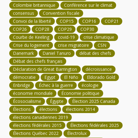
Colombie britannique
Conférence sur le climat
consensus
Convention fiscale
Convoi de la liberté
COP15
COP16
COP21
COP26
COP28
COP29
COP30
Courbe de Keeling
covid-19
crise climatique
Crise du logement
crise migratoire
CSN
Danemark
Daniel Tanuro
débat des chefs
Débat des chefs français
Déclaration de Great Barrington
décroissance
démocratie
Egypt
El Niño
Eldorado Gold
Enbridge
Échec à la guerre
écologie
économie mondiale
Économie politique
Écosocialisme
Égypte
Élection 2025 Canada
Élections
élections
élections 2014
élections canadiennes 2019
élections fédérales 2015
Élections fédérales 2025
Élections Québec 2022
Électrolux