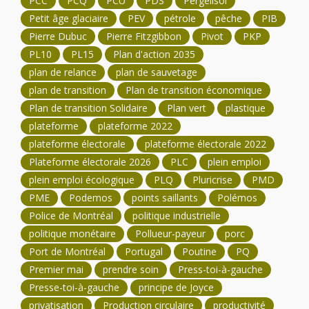
PCC
PCQ
PCU
PDS
Pergélisol
Petit âge glaciaire
PEV
pétrole
pêche
PIB
Pierre Dubuc
Pierre Fitzgibbon
Pivot
PKP
PL10
PL15
Plan d'action 2035
plan de relance
plan de sauvetage
plan de transition
Plan de transition économique
Plan de transition Solidaire
Plan vert
plastique
plateforme
plateforme 2022
plateforme électorale
plateforme électorale 2022
Plateforme électorale 2026
PLC
plein emploi
plein emploi écologique
PLQ
Pluricrise
PMD
PME
Podemos
points saillants
Polémos
Police de Montréal
politique industrielle
politique monétaire
Pollueur-payeur
porc
Port de Montréal
Portugal
Poutine
PQ
Premier mai
prendre soin
Press-toi-à-gauche
Presse-toi-à-gauche
principe de Joyce
privatisation
Production circulaire
productivité