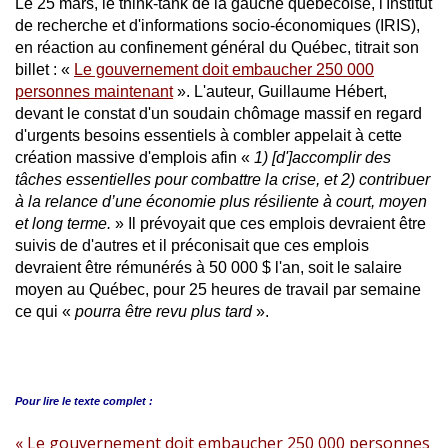
Le 25 mars, le think-tank de la gauche québécoise, l'Institut
de recherche et d'informations socio-économiques (IRIS),
en réaction au confinement général du Québec, titrait son
billet : «
Le gouvernement doit embaucher 250 000
personnes maintenant
». L'auteur, Guillaume Hébert,
devant le constat d'un soudain chômage massif en regard
d'urgents besoins essentiels à combler appelait à cette
création massive d'emplois afin «
1) [d']accomplir des
tâches essentielles pour combattre la crise, et 2) contribuer
à la relance d’une économie plus résiliente à court, moyen
et long terme.
» Il prévoyait que ces emplois devraient être
suivis de d'autres et il préconisait que ces emplois
devraient être rémunérés à 50 000 $ l'an, soit le salaire
moyen au Québec, pour 25 heures de travail par semaine
ce qui «
pourra être revu plus tard
».
Pour lire le
texte complet :
« Le gouvernement doit embaucher 250 000 personnes