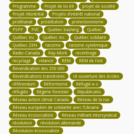
Programme
Projet de loi 69
projet de société
Projet-Montréal
Projets d'intérêt national
prolétariat
prostitution
protectionnisme
PSPP
PVC
Quebec bashing
Québec
Québec Inc
Québec Inc.
Québec solidaire
Québec ZéN
racisme
racisme systémique
Radio-Canada
Ray-Mont
recentrage
recyclage
relance
REM
REM de l'est
Revendication des 250 000
Revendications transitoires
ré-ouverture des écoles
référendum
Réformisme
Réfugié-e-s
réfugiés
Régime forestier
Républicains
Réseau action climat Canada
Réseau de la rue
Réseau européen de solidarité avec l’Ukraine
Réseau écosocialiste
Réseau militant intersyndical
révolution
révolution allemande
Révolution écosocialiste