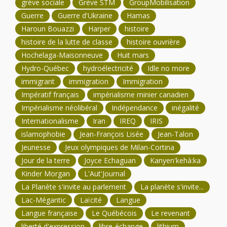
grève sociale
Grève STM
GroupMobilisation
Guerre
Guerre d'Ukraine
Hamas
Haroun Bouazzi
Harper
histoire
histoire de la lutte de classe
histoire ouvrière
Hochelaga-Maisonneuve
Huit mars
Hydro-Québec
hydroélectricité
Idle no more
immigrant
immigration
Immigration
Impératif français
impérialisme minier canadien
Impérialisme néolibéral
Indépendance
inégalité
Internationalisme
Iran
IREQ
IRIS
islamophobie
Jean-François Lisée
Jean-Talon
Jeunesse
Jeux olympiques de Milan-Cortina
Jour de la terre
Joyce Echaguan
Kanyen'kehà:ka
Kinder Morgan
L'Aut'Journal
La Planète s'invite au parlement
La planète s'invite...
Lac-Mégantic
Laïcité
Langue
Langue française
Le Québécois
Le revenant
liberté d'expression
libre-échange
lithium