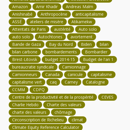
Amazon
Amir Khadir
Andreas Malm
Anishinabé
Anthropocène
anticapitalisme
ASSÉ
ateliers de misère
Atikamekw
Attentats de Paris
austérité
Auto solo
auto solo
Autochtones
avortement
Bande de Gaza
Bay du Nord
Biden
bilan
bilan carbone
bombardements
Bombardier
Brest-Litovsk
budget 2014-15
Budget de l'an 1
bureaucratie syndicale
Camionnage
Camionneurs
Canada
canicule
capitalisme
capitalisme vert
caq
Carney
Catalogne
CCMM
CDPQ
Centre de la productivité et de la prospérité
CEVES
Charlie Hebdo
Charte des valeurs
charte des valeurs
chômage
Circonscription de Richelieu
climat
Climate Equity Reference Calculator