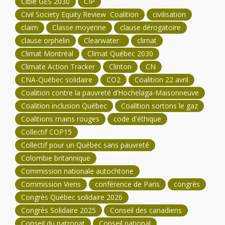
Cible GES 2030
CIP
Civil Society Equity Review Coalition
civilisation
claim
Classe moyenne
clause dérogatoire
clause orphelin
Clearwater
climat
Climat Montréal
Climat Québec 2030
Climate Action Tracker
Clinton
CN
CNA-Québec solidaire
CO2
Coalition 22 avril
Coalition contre la pauvreté d’Hochelaga-Maisonneuve
Coalition inclusion Québec
Coalition sortons le gaz
Coalitions mains rouges
code d'éthique
Collectif COP15
Collectif pour un Québec sans pauvreté
Colombie britannique
Commission nationale autochtone
Commission Viens
conférence de Paris
congrès
Congrès Québec solidaire 2026
Congrès Solidaire 2025
Conseil des canadiens
Conseil du patronat
Conseil national