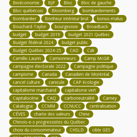
Bioéconomie
BJP
Bloc
Bloc de gauche
Bloc québécois
Bloomberg
bombardements
Bombardier
Bonheur intérieur brut
bonus-malus
Bouchard-Taylor
bourgeoisie
Broadback
budget
budget 2019
budget 2021 Québec
Budget fédéral 2024
budget public
Budget Québec 2024-25
CAD
Cali
Camille-Laurin
Camionneurs
Camp McGill
campagne électorale 2022
Campagne politique
campisme
Canada
Canadien de Montréal
cancel culture
canicule
CAP écologie
capitalisme marchand
capitalisme vert
Capitalocène
CAQ
carboneutralité
Carney
Catalogne
CCMM
CCNUCC
centralisation
CÉVES
charte des valeurs
Chine
Chinois-e-s progressistes du Québec
choix du consommateur
CHSLD
cible GES