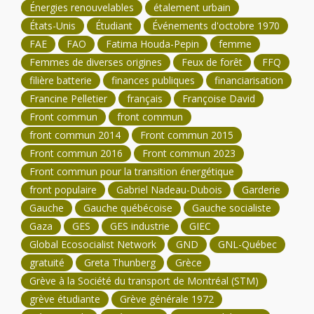
Énergies renouvelables
étalement urbain
États-Unis
Étudiant
Événements d'octobre 1970
FAE
FAO
Fatima Houda-Pepin
femme
Femmes de diverses origines
Feux de forêt
FFQ
filière batterie
finances publiques
financiarisation
Francine Pelletier
français
Françoise David
Front commun
front commun
front commun 2014
Front commun 2015
Front commun 2016
Front commun 2023
Front commun pour la transition énergétique
front populaire
Gabriel Nadeau-Dubois
Garderie
Gauche
Gauche québécoise
Gauche socialiste
Gaza
GES
GES industrie
GIEC
Global Ecosocialist Network
GND
GNL-Québec
gratuité
Greta Thunberg
Grèce
Grève à la Société du transport de Montréal (STM)
grève étudiante
Grève générale 1972