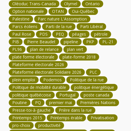
Oléoduc Trans-Canada
Olymel
Ontario
Option nationale
OTAN
Oui-Québec
Palestine
Parc nature L'Assomption
Parcs éoliens
Parti de la rue
Parti Libéral
Paul Rose
PDS
PEQ
péages
pétrole
PIB
Pierre Beaudet
pipeline
PKP
PL-21
PL96
plan de relance
plan vert
plate forme électorale
plate-forme 2018
Plateforme électorale 2026
Plateforme électorale Solidaire 2026
PLC
plein emploi
Podemos
Politique de la rue
Politique de mobilité durable
politique énergétique
politique québécoise
Portugal
poste canada
Poutine
PQ
premier mai
Premières Nations
Presse-toi-à-gauche
Prière dans la rue
Printemps 2015
Printemps érable
Privatisation
pro-choix
productivité