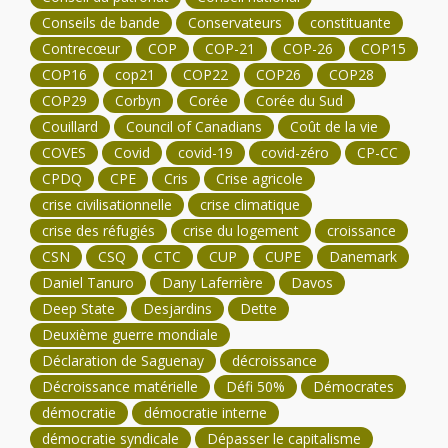
Conseils de bande
Conservateurs
constituante
Contrecœur
COP
COP-21
COP-26
COP15
COP16
cop21
COP22
COP26
COP28
COP29
Corbyn
Corée
Corée du Sud
Couillard
Council of Canadians
Coût de la vie
COVES
Covid
covid-19
covid-zéro
CP-CC
CPDQ
CPE
Cris
Crise agricole
crise civilisationnelle
crise climatique
crise des réfugiés
crise du logement
croissance
CSN
CSQ
CTC
CUP
CUPE
Danemark
Daniel Tanuro
Dany Laferrière
Davos
Deep State
Desjardins
Dette
Deuxième guerre mondiale
Déclaration de Saguenay
décroissance
Décroissance matérielle
Défi 50%
Démocrates
démocratie
démocratie interne
démocratie syndicale
Dépasser le capitalisme