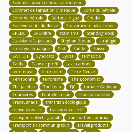
Solidaires pour la démocratie interne
Sommet de l'ambition climatique
Sortie du pétrole
Sortir du pétrole
Sortons le gaz
Soudan
Soulèvements du fleuve
Souveraineté autochtone
SPEDE
SPQ-libre
stalinisme
Standing Rock
Ste-Marie-St-Jacques
Stéphan Bureau
stratégie
stratégie climatique
Sud
Suède
Suisse
SWITCH
Syndicats
Syriza
tarif social
Tarifs
Taux de profit
taxe carbone
terre-étuve
terre-mère
Terre-Neuve
Terrebonne
terrorisme
The Economist
The Jacobin
The Leap
TJC
tornade Gatineau
Tourbières
Tout-électrique
Traditionnalistes
TransCanada
transition écologique
transnationales
transport collectif
transport collectif gratuit
transport en commun
Transport en commun gratuit
Travail productif