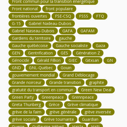
Front commun pour la transition énergétique
Front national
front populaire
frontières ouvertes
FSE-CSQ
FSSS
FTQ
G-15
Gabriel Nadeau-Dubois
Gabriel Naseau-Dubois
GAFA
GAFAM
Gardiens du territoire
gauche
Gauche québécoise
Gauche socialiste
Gaza
GEN
Gentrification
GES
Génération Z
Génocide
Gérald Fillion
GIEC
Gitxsan
GN
GND
GNL-Québec
Gouin
gouvernement mondial
Grand Déblocage
Grande noirceur
Grande transition
graphite
gratuité du transport en commun
Green New Deal
Green Party
Greenpeace
Grennpeace
Greta Thunberg
Grèce
Grève climatique
grève de la faim
grève générale
grève inversée
grève sociale
Grève tournante
Guardian
Guerre
Guillaume Hébert
Haisla
Haïti