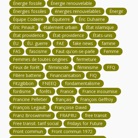
Énergie fossile
Énergie renouvelable
Énergies fossiles
énergies renouvelables
Énergir
Équipe Coderre
Équiterre
Éric Duhaime
Éric Pinault
étalement urbain
État islamique
État providence
État-providence
États-unis
ÉU
ÉU. guerre
FAE
fake news
famine
FAS
fascisme
Faut-qu'on-se-parle
Femme
Femmes de toutes origines
fermeture
Feux de forêt
féminicide
féminisme
FFQ
Filière batterie
Financiarisation
FIQ
Fitzgibbon
FNEEQ
fondamentalisme
fordisme
forêts
France
France insoumise
Francine Pelletier
français
François Geffroy
François Legault
Françoise David
Franz Broswimmer
FRAPRU
free transit
Free transit. tarif social
Fridays for Future
Front commun
Front commun 1972