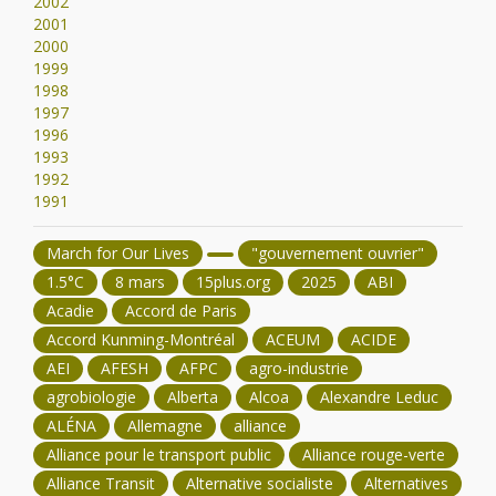
2002
2001
2000
1999
1998
1997
1996
1993
1992
1991
March for Our Lives
"gouvernement ouvrier"
1.5°C
8 mars
15plus.org
2025
ABI
Acadie
Accord de Paris
Accord Kunming-Montréal
ACEUM
ACIDE
AEI
AFESH
AFPC
agro-industrie
agrobiologie
Alberta
Alcoa
Alexandre Leduc
ALÉNA
Allemagne
alliance
Alliance pour le transport public
Alliance rouge-verte
Alliance Transit
Alternative socialiste
Alternatives