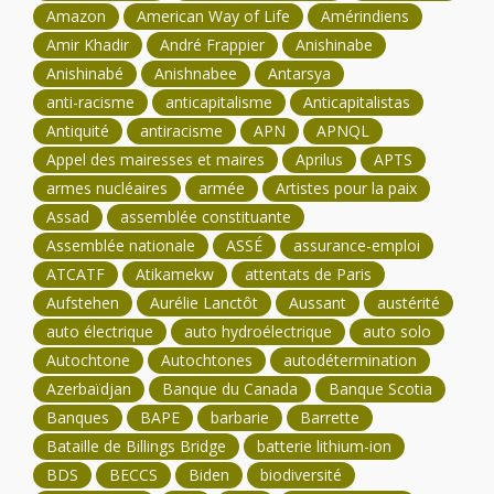
Amazon
American Way of Life
Amérindiens
Amir Khadir
André Frappier
Anishinabe
Anishinabé
Anishnabee
Antarsya
anti-racisme
anticapitalisme
Anticapitalistas
Antiquité
antiracisme
APN
APNQL
Appel des mairesses et maires
Aprilus
APTS
armes nucléaires
armée
Artistes pour la paix
Assad
assemblée constituante
Assemblée nationale
ASSÉ
assurance-emploi
ATCATF
Atikamekw
attentats de Paris
Aufstehen
Aurélie Lanctôt
Aussant
austérité
auto électrique
auto hydroélectrique
auto solo
Autochtone
Autochtones
autodétermination
Azerbaïdjan
Banque du Canada
Banque Scotia
Banques
BAPE
barbarie
Barrette
Bataille de Billings Bridge
batterie lithium-ion
BDS
BECCS
Biden
biodiversité