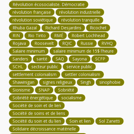
Révolution écosocialiste. Démocratie
révolution française
révolution industrielle
révolution soviétique
révolution tranquille
Rhuba Gazal
Richard Desjardins
Ricochet
RIN
Rio Tinto
RMÉ
Robert Lochhead
Rojava
Roosevelt
RQIC
Russie
RVHQ
Salaire minimum
salaire minimum de 15$ l'heure
Sanders
santé
SAQ
Sayona
SCFP
SCHL
secteur public
service public
settlement colonialism
settler colonialism
Shawinigan
signes religieux
Singh
sinophobie
Sionisme
SNAP
Sobriété
Sobriété énergétique
socialisme
Société de soin et de lien
Société de soins et de liens
Société du soin et du lien
Soin et lien
Sol Zanetti
Solidaire décroissance matérielle