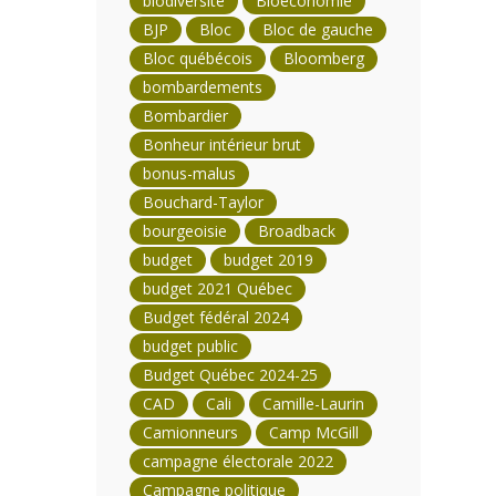
biodiversité
Bioéconomie
BJP
Bloc
Bloc de gauche
Bloc québécois
Bloomberg
bombardements
Bombardier
Bonheur intérieur brut
bonus-malus
Bouchard-Taylor
bourgeoisie
Broadback
budget
budget 2019
budget 2021 Québec
Budget fédéral 2024
budget public
Budget Québec 2024-25
CAD
Cali
Camille-Laurin
Camionneurs
Camp McGill
campagne électorale 2022
Campagne politique