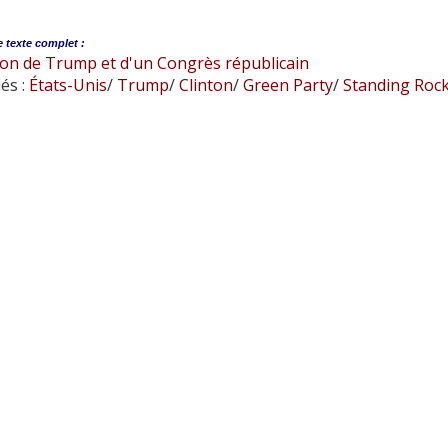
e
texte complet :
tion de Trump et d'un Congrès républicain
és :
États-Unis
/
Trump
/
Clinton
/
Green Party
/
Standing Roc