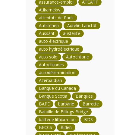
assurance-emploi
ATCATF
Atikamekw
attentats de Paris
Aufstehen
Aurélie Lanctôt
Aussant
austérité
auto électrique
auto hydroélectrique
auto solo
Autochtone
Autochtones
autodétermination
Azerbaïdjan
Banque du Canada
Banque Scotia
Banques
BAPE
barbarie
Barrette
Bataille de Billings Bridge
batterie lithium-ion
BDS
BECCS
Biden