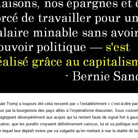
le Trump a toujours été celui ressenti par « l’establishment » c’est-à-dire pa
us par la bourgeoisie des pays alliés à l’impérialisme étasunien. Sous couver
agrippant désespérément aux acquis qui lui restent faute de signal fort à gau
sation, que les
pundits
croyaient définitivement vaincus, lui et sa politique iso
r lequel leur déplaît moins par sa vulgarité qu’en mettant à nue la réalité de le