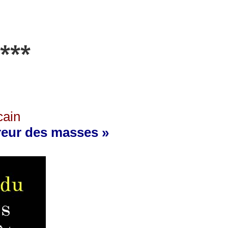
***
cain
ureur des masses »