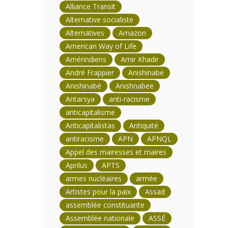
Alliance Transit
Alternative socialiste
Alternatives
Amazon
American Way of Life
Amérindiens
Amir Khadir
André Frappier
Anishinabe
Anishinabé
Anishnabee
Antarsya
anti-racisme
anticapitalisme
Anticapitalistas
Antiquité
antiracisme
APN
APNQL
Appel des mairesses et maires
Aprilus
APTS
armes nucléaires
armée
Artistes pour la paix
Assad
assemblée constituante
Assemblée nationale
ASSÉ