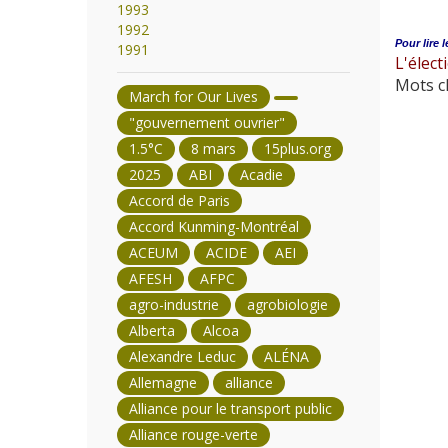
1993
1992
Pour lire l
1991
L'élec
Mots cl
March for Our Lives
"gouvernement ouvrier"
1.5°C
8 mars
15plus.org
2025
ABI
Acadie
Accord de Paris
Accord Kunming-Montréal
ACEUM
ACIDE
AEI
AFESH
AFPC
agro-industrie
agrobiologie
Alberta
Alcoa
Alexandre Leduc
ALÉNA
Allemagne
alliance
Alliance pour le transport public
Alliance rouge-verte