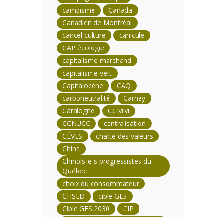
campisme
Canada
Canadien de Montréal
cancel culture
canicule
CAP écologie
capitalisme marchand
capitalisme vert
Capitalocène
CAQ
carboneutralité
Carney
Catalogne
CCMM
CCNUCC
centralisation
CÉVES
charte des valeurs
Chine
Chinois-e-s progressistes du
Québec
choix du consommateur
CHSLD
cible GES
Cible GES 2030
CIP