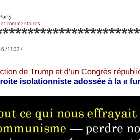
Party
 et commentaires
***********************
6 /11:32 /
ection de Trump et d’un Congrès républi
roite isolationniste adossée à la « f