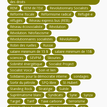
des droits
REM
REM de l'Est
Revolutionnary Socialists
Réforme fiscale
Réformisme radical
Réfugié-e
réfugiés
Réseau express bus (REB)
Réseau écosocialiste
Révolution
Révolution. Néofascisme
Révolutionnaires socialistes
Révoluttion
Robin des ruelles
Russie
salaire minimum de 15 $
salaire minimum de 15$
sciences
SEVPM
Skouries
Sobriété énergétique
Socialist Project
Socialist Voice
Soin et lien
Solidaires pour la démocratie interne
sondages
Sortir du pétrole
SPQ-libre
St-Hubert
Standing Rock
Stratégie
Suède
Suprématisme blanc
Syndicats
Syrie
Syriza
Target
Tarif
Taxe carbone
terrorisme