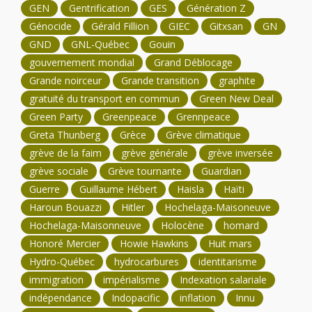
GEN
Gentrification
GES
Génération Z
Génocide
Gérald Fillion
GIEC
Gitxsan
GN
GND
GNL-Québec
Gouin
gouvernement mondial
Grand Déblocage
Grande noirceur
Grande transition
graphite
gratuité du transport en commun
Green New Deal
Green Party
Greenpeace
Grennpeace
Greta Thunberg
Grèce
Grève climatique
grève de la faim
grève générale
grève inversée
grève sociale
Grève tournante
Guardian
Guerre
Guillaume Hébert
Haisla
Haïti
Haroun Bouazzi
Hitler
Hochelaga-Maisoneuve
Hochelaga-Maisonneuve
Holocène
homard
Honoré Mercier
Howie Hawkins
Huit mars
Hydro-Québec
hydrocarbures
identitarisme
immigration
impérialisme
Indexation salariale
indépendance
Indopacific
inflation
Innu