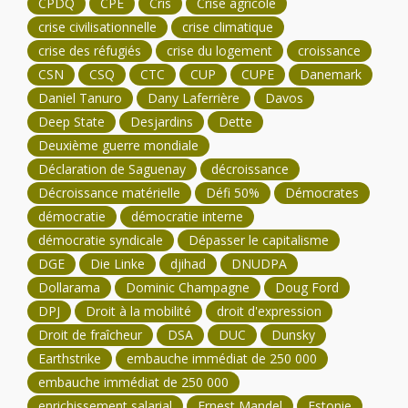
CPDQ
CPE
Cris
Crise agricole
crise civilisationnelle
crise climatique
crise des réfugiés
crise du logement
croissance
CSN
CSQ
CTC
CUP
CUPE
Danemark
Daniel Tanuro
Dany Laferrière
Davos
Deep State
Desjardins
Dette
Deuxième guerre mondiale
Déclaration de Saguenay
décroissance
Décroissance matérielle
Défi 50%
Démocrates
démocratie
démocratie interne
démocratie syndicale
Dépasser le capitalisme
DGE
Die Linke
djihad
DNUDPA
Dollarama
Dominic Champagne
Doug Ford
DPJ
Droit à la mobilité
droit d'expression
Droit de fraîcheur
DSA
DUC
Dunsky
Earthstrike
embauche immédiat de 250 000
embauche immédiat de 250 000
enrichissement salarial
Ernest Mandel
Estonie