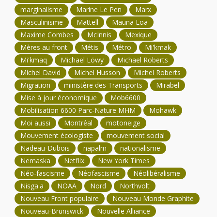
marginalisme
Marine Le Pen
Marx
Masculinisme
Mattell
Mauna Loa
Maxime Combes
McInnis
Mexique
Mères au front
Métis
Métro
Mi'kmak
Mi'kmaq
Michael Löwy
Michael Roberts
Michel David
Michel Husson
Michel Roberts
Migration
ministère des Transports
Mirabel
Mise à jour économique
Mob6600
Mobilisation 6600 Parc-Nature MHM
Mohawk
Moi aussi
Montréal
motoneige
Mouvement écologiste
mouvement social
Nadeau-Dubois
napalm
nationalisme
Nemaska
Netflix
New York Times
Néo-fascisme
Néofascisme
Néolibéralisme
Nisga'a
NOAA
Nord
Northvolt
Nouveau Front populaire
Nouveau Monde Graphite
Nouveau-Brunswick
Nouvelle Alliance