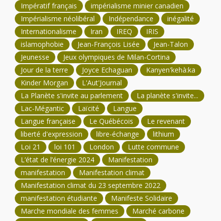
Impératif français
impérialisme minier canadien
Impérialisme néolibéral
Indépendance
inégalité
Internationalisme
Iran
IREQ
IRIS
islamophobie
Jean-François Lisée
Jean-Talon
Jeunesse
Jeux olympiques de Milan-Cortina
Jour de la terre
Joyce Echaguan
Kanyen'kehà:ka
Kinder Morgan
L'Aut'Journal
La Planète s'invite au parlement
La planète s'invite...
Lac-Mégantic
Laïcité
Langue
Langue française
Le Québécois
Le revenant
liberté d'expression
libre-échange
lithium
Loi 21
loi 101
London
Lutte commune
L’état de l’énergie 2024
Manifestation
manifestation
Manifestation climat
Manifestation climat du 23 septembre 2022
manifestation étudiante
Manifeste Solidaire
Marche mondiale des femmes
Marché carbone