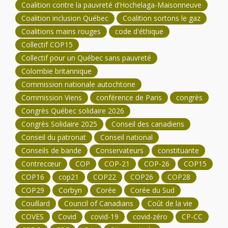
Coalition contre la pauvreté d’Hochelaga-Maisonneuve
Coalition inclusion Québec
Coalition sortons le gaz
Coalitions mains rouges
code d'éthique
Collectif COP15
Collectif pour un Québec sans pauvreté
Colombie britannique
Commission nationale autochtone
Commission Viens
conférence de Paris
congrès
Congrès Québec solidaire 2026
Congrès Solidaire 2025
Conseil des canadiens
Conseil du patronat
Conseil national
Conseils de bande
Conservateurs
constituante
Contrecœur
COP
COP-21
COP-26
COP15
COP16
cop21
COP22
COP26
COP28
COP29
Corbyn
Corée
Corée du Sud
Couillard
Council of Canadians
Coût de la vie
COVES
Covid
covid-19
covid-zéro
CP-CC