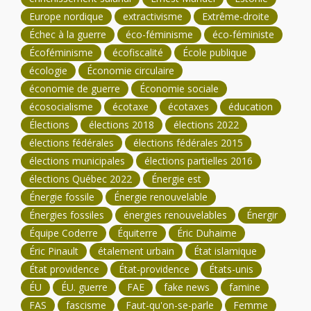
Europe nordique
extractivisme
Extrême-droite
Échec à la guerre
éco-féminisme
éco-féministe
Écoféminisme
écofiscalité
École publique
écologie
Économie circulaire
économie de guerre
Économie sociale
écosocialisme
écotaxe
écotaxes
éducation
Élections
élections 2018
élections 2022
élections fédérales
élections fédérales 2015
élections municipales
élections partielles 2016
élections Québec 2022
Énergie est
Énergie fossile
Énergie renouvelable
Énergies fossiles
énergies renouvelables
Énergir
Équipe Coderre
Équiterre
Éric Duhaime
Éric Pinault
étalement urbain
État islamique
État providence
État-providence
États-unis
ÉU
ÉU. guerre
FAE
fake news
famine
FAS
fascisme
Faut-qu'on-se-parle
Femme