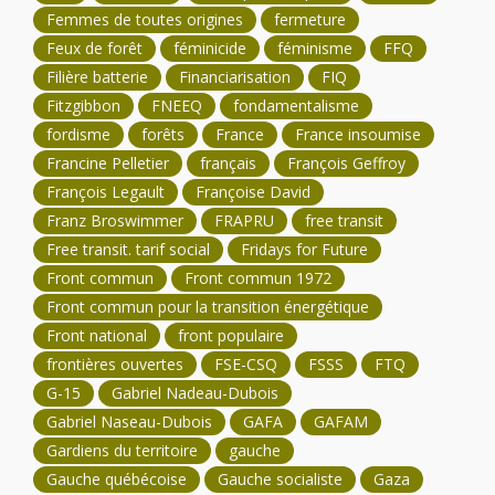
Femmes de toutes origines
fermeture
Feux de forêt
féminicide
féminisme
FFQ
Filière batterie
Financiarisation
FIQ
Fitzgibbon
FNEEQ
fondamentalisme
fordisme
forêts
France
France insoumise
Francine Pelletier
français
François Geffroy
François Legault
Françoise David
Franz Broswimmer
FRAPRU
free transit
Free transit. tarif social
Fridays for Future
Front commun
Front commun 1972
Front commun pour la transition énergétique
Front national
front populaire
frontières ouvertes
FSE-CSQ
FSSS
FTQ
G-15
Gabriel Nadeau-Dubois
Gabriel Naseau-Dubois
GAFA
GAFAM
Gardiens du territoire
gauche
Gauche québécoise
Gauche socialiste
Gaza