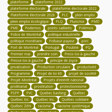
plateforme
plateforme 2022
plateforme électorale
plateforme électorale 2022
Plateforme électorale 2026
PLC
plein emploi
plein emploi écologique
PLQ
Pluricrise
PMD
PME
Podemos
points saillants
Polémos
Police de Montréal
politique industrielle
politique monétaire
Pollueur-payeur
porc
Port de Montréal
Portugal
Poutine
PQ
Premier mai
prendre soin
Press-toi-à-gauche
Presse-toi-à-gauche
principe de Joyce
privatisation
Production circulaire
productivité
Programme
Projet de loi 69
projet de société
Projet-Montréal
Projets d'intérêt national
prolétariat
prostitution
protectionnisme
PSPP
PVC
Quebec bashing
Québec
Québec Inc
Québec Inc.
Québec solidaire
Québec ZéN
racisme
racisme systémique