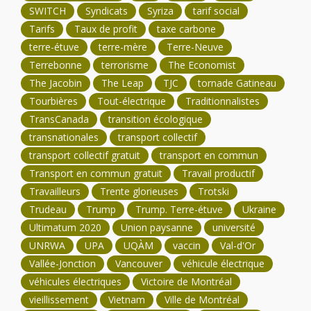
SWITCH
Syndicats
Syriza
tarif social
Tarifs
Taux de profit
taxe carbone
terre-étuve
terre-mère
Terre-Neuve
Terrebonne
terrorisme
The Economist
The Jacobin
The Leap
TJC
tornade Gatineau
Tourbières
Tout-électrique
Traditionnalistes
TransCanada
transition écologique
transnationales
transport collectif
transport collectif gratuit
transport en commun
Transport en commun gratuit
Travail productif
Travailleurs
Trente glorieuses
Trotski
Trudeau
Trump
Trump. Terre-étuve
Ukraine
Ultimatum 2020
Union paysanne
université
UNRWA
UPA
UQÀM
vaccin
Val-d'Or
Vallée-Jonction
Vancouver
véhicule électrique
véhicules électriques
Victoire de Montréal
vieillissement
Vietnam
Ville de Montréal