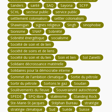
Sanders
santé
SAQ
Sayona
SCFP
SCHL
secteur public
service public
settlement colonialism
settler colonialism
Shawinigan
signes religieux
Singh
sinophobie
Sionisme
SNAP
Sobriété
Sobriété énergétique
socialisme
Société de soin et de lien
Société de soins et de liens
Société du soin et du lien
Soin et lien
Sol Zanetti
Solidaire décroissance matérielle
Solidaires pour la démocratie interne
Sommet de l'ambition climatique
Sortie du pétrole
Sortir du pétrole
Sortons le gaz
Soudan
Soulèvements du fleuve
Souveraineté autochtone
SPEDE
SPQ-libre
stalinisme
Standing Rock
Ste-Marie-St-Jacques
Stéphan Bureau
stratégie
stratégie climatique
Sud
Suède
Suisse