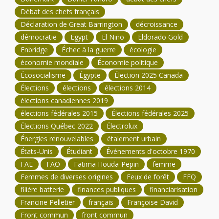
Débat des chefs français
Déclaration de Great Barrington
décroissance
démocratie
Egypt
El Niño
Eldorado Gold
Enbridge
Échec à la guerre
écologie
économie mondiale
Économie politique
Écosocialisme
Égypte
Élection 2025 Canada
Élections
élections
élections 2014
élections canadiennes 2019
élections fédérales 2015
Élections fédérales 2025
Élections Québec 2022
Électrolux
Énergies renouvelables
étalement urbain
États-Unis
Étudiant
Événements d'octobre 1970
FAE
FAO
Fatima Houda-Pepin
femme
Femmes de diverses origines
Feux de forêt
FFQ
filière batterie
finances publiques
financiarisation
Francine Pelletier
français
Françoise David
Front commun
front commun