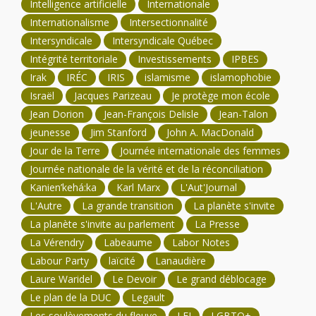
Intelligence artificielle
Internationale
Internationalisme
Intersectionnalité
Intersyndicale
Intersyndicale Québec
Intégrité territoriale
Investissements
IPBES
Irak
IRÉC
IRIS
islamisme
islamophobie
Israël
Jacques Parizeau
Je protège mon école
Jean Dorion
Jean-François Delisle
Jean-Talon
jeunesse
Jim Stanford
John A. MacDonald
Jour de la Terre
Journée internationale des femmes
Journée nationale de la vérité et de la réconciliation
Kanien’kehá:ka
Karl Marx
L'Aut'Journal
L'Autre
La grande transition
La planète s'invite
La planète s'invite au parlement
La Presse
La Vérendry
Labeaume
Labor Notes
Labour Party
laïcité
Lanaudière
Laure Waridel
Le Devoir
Le grand déblocage
Le plan de la DUC
Legault
Les soulèvements du fleuve
LFI
LGBTQ+