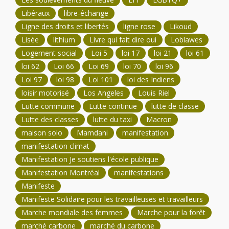
Libéraux
libre-échange
Ligne des droits et libertés
ligne rose
Likoud
Lisée
lithium
Livre qui fait dire oui
Loblawes
Logement social
Loi 5
loi 17
loi 21
loi 61
loi 62
Loi 66
Loi 69
loi 70
loi 96
Loi 97
loi 98
Loi 101
loi des Indiens
loisir motorisé
Los Angeles
Louis Riel
Lutte commune
Lutte continue
lutte de classe
Lutte des classes
lutte du taxi
Macron
maison solo
Mamdani
manifestation
manifestation climat
Manifestation Je soutiens l'école publique
Manifestation Montréal
manifestations
Manifeste
Manifeste Solidaire pour les travailleuses et travailleurs
Marche mondiale des femmes
Marche pour la forêt
marché carbone
marché du carbone