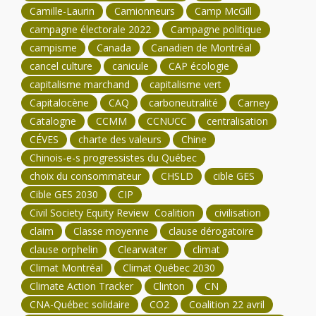
Camille-Laurin
Camionneurs
Camp McGill
campagne électorale 2022
Campagne politique
campisme
Canada
Canadien de Montréal
cancel culture
canicule
CAP écologie
capitalisme marchand
capitalisme vert
Capitalocène
CAQ
carboneutralité
Carney
Catalogne
CCMM
CCNUCC
centralisation
CÉVES
charte des valeurs
Chine
Chinois-e-s progressistes du Québec
choix du consommateur
CHSLD
cible GES
Cible GES 2030
CIP
Civil Society Equity Review Coalition
civilisation
claim
Classe moyenne
clause dérogatoire
clause orphelin
Clearwater
climat
Climat Montréal
Climat Québec 2030
Climate Action Tracker
Clinton
CN
CNA-Québec solidaire
CO2
Coalition 22 avril