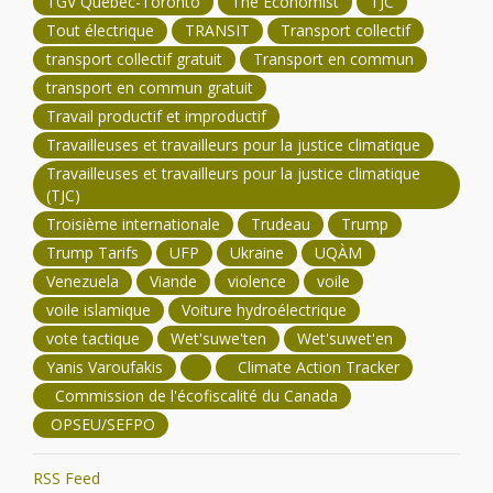
TGV Québec-Toronto
The Economist
TJC
Tout électrique
TRANSIT
Transport collectif
transport collectif gratuit
Transport en commun
transport en commun gratuit
Travail productif et improductif
Travailleuses et travailleurs pour la justice climatique
Travailleuses et travailleurs pour la justice climatique
(TJC)
Troisième internationale
Trudeau
Trump
Trump Tarifs
UFP
Ukraine
UQÀM
Venezuela
Viande
violence
voile
voile islamique
Voiture hydroélectrique
vote tactique
Wet'suwe'ten
Wet'suwet'en
Yanis Varoufakis
Climate Action Tracker
Commission de l'écofiscalité du Canada
OPSEU/SEFPO
RSS Feed