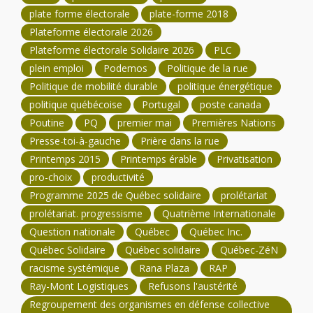
plate forme électorale
plate-forme 2018
Plateforme électorale 2026
Plateforme électorale Solidaire 2026
PLC
plein emploi
Podemos
Politique de la rue
Politique de mobilité durable
politique énergétique
politique québécoise
Portugal
poste canada
Poutine
PQ
premier mai
Premières Nations
Presse-toi-à-gauche
Prière dans la rue
Printemps 2015
Printemps érable
Privatisation
pro-choix
productivité
Programme 2025 de Québec solidaire
prolétariat
prolétariat. progressisme
Quatrième Internationale
Question nationale
Québec
Québec Inc.
Québec Solidaire
Québec solidaire
Québec-ZéN
racisme systémique
Rana Plaza
RAP
Ray-Mont Logistiques
Refusons l'austérité
Regroupement des organismes en défense collective