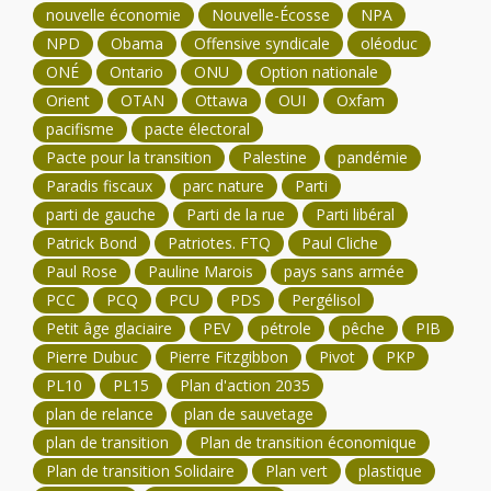
nouvelle économie
Nouvelle-Écosse
NPA
NPD
Obama
Offensive syndicale
oléoduc
ONÉ
Ontario
ONU
Option nationale
Orient
OTAN
Ottawa
OUI
Oxfam
pacifisme
pacte électoral
Pacte pour la transition
Palestine
pandémie
Paradis fiscaux
parc nature
Parti
parti de gauche
Parti de la rue
Parti libéral
Patrick Bond
Patriotes. FTQ
Paul Cliche
Paul Rose
Pauline Marois
pays sans armée
PCC
PCQ
PCU
PDS
Pergélisol
Petit âge glaciaire
PEV
pétrole
pêche
PIB
Pierre Dubuc
Pierre Fitzgibbon
Pivot
PKP
PL10
PL15
Plan d'action 2035
plan de relance
plan de sauvetage
plan de transition
Plan de transition économique
Plan de transition Solidaire
Plan vert
plastique