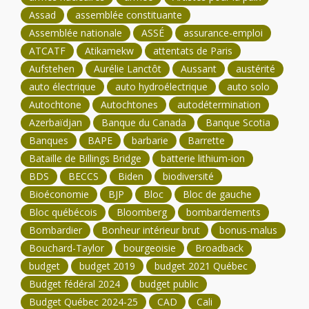
Assad
assemblée constituante
Assemblée nationale
ASSÉ
assurance-emploi
ATCATF
Atikamekw
attentats de Paris
Aufstehen
Aurélie Lanctôt
Aussant
austérité
auto électrique
auto hydroélectrique
auto solo
Autochtone
Autochtones
autodétermination
Azerbaïdjan
Banque du Canada
Banque Scotia
Banques
BAPE
barbarie
Barrette
Bataille de Billings Bridge
batterie lithium-ion
BDS
BECCS
Biden
biodiversité
Bioéconomie
BJP
Bloc
Bloc de gauche
Bloc québécois
Bloomberg
bombardements
Bombardier
Bonheur intérieur brut
bonus-malus
Bouchard-Taylor
bourgeoisie
Broadback
budget
budget 2019
budget 2021 Québec
Budget fédéral 2024
budget public
Budget Québec 2024-25
CAD
Cali