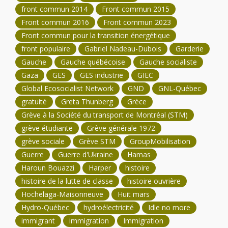
front commun 2014
Front commun 2015
Front commun 2016
Front commun 2023
Front commun pour la transition énergétique
front populaire
Gabriel Nadeau-Dubois
Garderie
Gauche
Gauche québécoise
Gauche socialiste
Gaza
GES
GES industrie
GIEC
Global Ecosocialist Network
GND
GNL-Québec
gratuité
Greta Thunberg
Grèce
Grève à la Société du transport de Montréal (STM)
grève étudiante
Grève générale 1972
grève sociale
Grève STM
GroupMobilisation
Guerre
Guerre d'Ukraine
Hamas
Haroun Bouazzi
Harper
histoire
histoire de la lutte de classe
histoire ouvrière
Hochelaga-Maisonneuve
Huit mars
Hydro-Québec
hydroélectricité
Idle no more
immigrant
immigration
Immigration