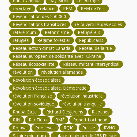
Radio-Canada
Ray-Mont
recentrage
recyclage
relance
REM
REM de l'est
Revendication des 250 000
Revendications transitoires
ré-ouverture des écoles
référendum
Réformisme
Réfugié-e-s
réfugiés
Régime forestier
Républicains
Réseau action climat Canada
Réseau de la rue
Réseau européen de solidarité avec l’Ukraine
Réseau écosocialiste
Réseau militant intersyndical
révolution
révolution allemande
Révolution écosocialiste
Révolution écosocialiste. Démocratie
révolution française
révolution industrielle
révolution soviétique
révolution tranquille
Rhuba Gazal
Richard Desjardins
Ricochet
RIN
Rio Tinto
RMÉ
Robert Lochhead
Rojava
Roosevelt
RQIC
Russie
RVHQ
Salaire minimum
salaire minimum de 15$ l'heure