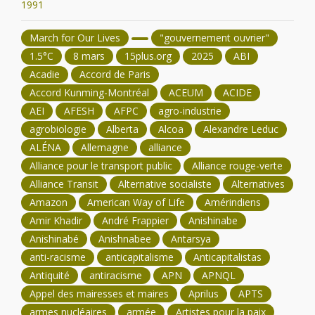
1991
March for Our Lives
"gouvernement ouvrier"
1.5°C
8 mars
15plus.org
2025
ABI
Acadie
Accord de Paris
Accord Kunming-Montréal
ACEUM
ACIDE
AEI
AFESH
AFPC
agro-industrie
agrobiologie
Alberta
Alcoa
Alexandre Leduc
ALÉNA
Allemagne
alliance
Alliance pour le transport public
Alliance rouge-verte
Alliance Transit
Alternative socialiste
Alternatives
Amazon
American Way of Life
Amérindiens
Amir Khadir
André Frappier
Anishinabe
Anishinabé
Anishnabee
Antarsya
anti-racisme
anticapitalisme
Anticapitalistas
Antiquité
antiracisme
APN
APNQL
Appel des mairesses et maires
Aprilus
APTS
armes nucléaires
armée
Artistes pour la paix