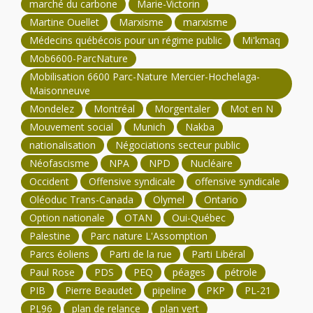
marché du carbone
Marie-Victorin
Martine Ouellet
Marxisme
marxisme
Médecins québécois pour un régime public
Mi'kmaq
Mob6600-ParcNature
Mobilisation 6600 Parc-Nature Mercier-Hochelaga-
Maisonneuve
Mondelez
Montréal
Morgentaler
Mot en N
Mouvement social
Munich
Nakba
nationalisation
Négociations secteur public
Néofascisme
NPA
NPD
Nucléaire
Occident
Offensive syndicale
offensive syndicale
Oléoduc Trans-Canada
Olymel
Ontario
Option nationale
OTAN
Oui-Québec
Palestine
Parc nature L'Assomption
Parcs éoliens
Parti de la rue
Parti Libéral
Paul Rose
PDS
PEQ
péages
pétrole
PIB
Pierre Beaudet
pipeline
PKP
PL-21
PL96
plan de relance
plan vert