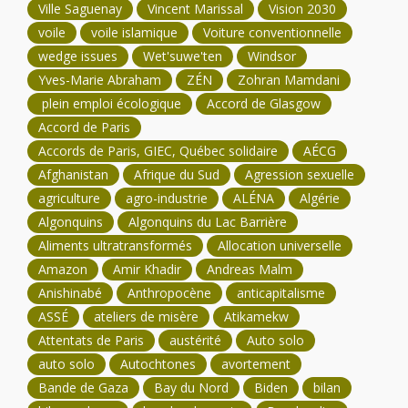
Ville Saguenay
Vincent Marissal
Vision 2030
voile
voile islamique
Voiture conventionnelle
wedge issues
Wet'suwe'ten
Windsor
Yves-Marie Abraham
ZÉN
Zohran Mamdani
plein emploi écologique
Accord de Glasgow
Accord de Paris
Accords de Paris, GIEC, Québec solidaire
AÉCG
Afghanistan
Afrique du Sud
Agression sexuelle
agriculture
agro-industrie
ALÉNA
Algérie
Algonquins
Algonquins du Lac Barrière
Aliments ultratransformés
Allocation universelle
Amazon
Amir Khadir
Andreas Malm
Anishinabé
Anthropocène
anticapitalisme
ASSÉ
ateliers de misère
Atikamekw
Attentats de Paris
austérité
Auto solo
auto solo
Autochtones
avortement
Bande de Gaza
Bay du Nord
Biden
bilan