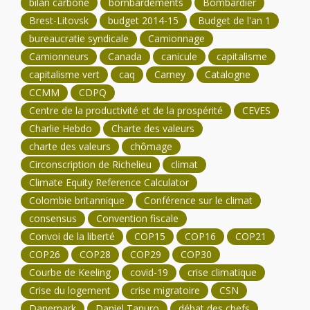
bilan carbone
bombardements
Bombardier
Brest-Litovsk
budget 2014-15
Budget de l'an 1
bureaucratie syndicale
Camionnage
Camionneurs
Canada
canicule
capitalisme
capitalisme vert
caq
Carney
Catalogne
CCMM
CDPQ
Centre de la productivité et de la prospérité
CEVES
Charlie Hebdo
Charte des valeurs
charte des valeurs
chômage
Circonscription de Richelieu
climat
Climate Equity Reference Calculator
Colombie britannique
Conférence sur le climat
consensus
Convention fiscale
Convoi de la liberté
COP15
COP16
COP21
COP26
COP28
COP29
COP30
Courbe de Keeling
covid-19
crise climatique
Crise du logement
crise migratoire
CSN
Danemark
Daniel Tanuro
débat des chefs