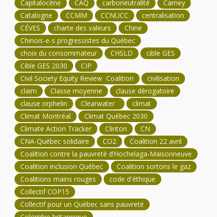
Capitalocène
CAQ
carboneutralité
Carney
Catalogne
CCMM
CCNUCC
centralisation
CÉVES
charte des valeurs
Chine
Chinois-e-s progressistes du Québec
choix du consommateur
CHSLD
cible GES
Cible GES 2030
CIP
Civil Society Equity Review Coalition
civilisation
claim
Classe moyenne
clause dérogatoire
clause orphelin
Clearwater
climat
Climat Montréal
Climat Québec 2030
Climate Action Tracker
Clinton
CN
CNA-Québec solidaire
CO2
Coalition 22 avril
Coalition contre la pauvreté d’Hochelaga-Maisonneuve
Coalition inclusion Québec
Coalition sortons le gaz
Coalitions mains rouges
code d'éthique
Collectif COP15
Collectif pour un Québec sans pauvreté
Colombie britannique