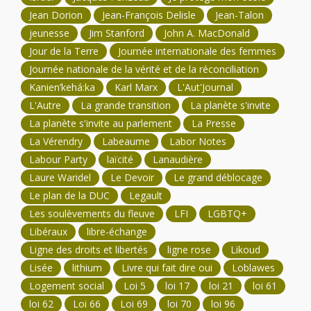
Jean Dorion
Jean-François Delisle
Jean-Talon
jeunesse
Jim Stanford
John A. MacDonald
Jour de la Terre
Journée internationale des femmes
Journée nationale de la vérité et de la réconciliation
Kanien’kehá:ka
Karl Marx
L'Aut'Journal
L'Autre
La grande transition
La planète s'invite
La planète s'invite au parlement
La Presse
La Vérendry
Labeaume
Labor Notes
Labour Party
laïcité
Lanaudière
Laure Waridel
Le Devoir
Le grand déblocage
Le plan de la DUC
Legault
Les soulèvements du fleuve
LFI
LGBTQ+
Libéraux
libre-échange
Ligne des droits et libertés
ligne rose
Likoud
Lisée
lithium
Livre qui fait dire oui
Loblawes
Logement social
Loi 5
loi 17
loi 21
loi 61
loi 62
Loi 66
Loi 69
loi 70
loi 96