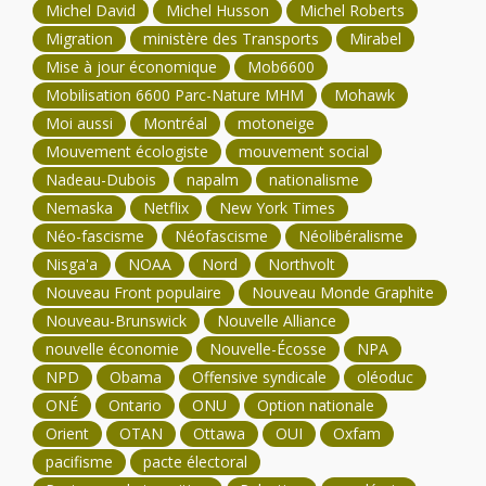
Michel David
Michel Husson
Michel Roberts
Migration
ministère des Transports
Mirabel
Mise à jour économique
Mob6600
Mobilisation 6600 Parc-Nature MHM
Mohawk
Moi aussi
Montréal
motoneige
Mouvement écologiste
mouvement social
Nadeau-Dubois
napalm
nationalisme
Nemaska
Netflix
New York Times
Néo-fascisme
Néofascisme
Néolibéralisme
Nisga'a
NOAA
Nord
Northvolt
Nouveau Front populaire
Nouveau Monde Graphite
Nouveau-Brunswick
Nouvelle Alliance
nouvelle économie
Nouvelle-Écosse
NPA
NPD
Obama
Offensive syndicale
oléoduc
ONÉ
Ontario
ONU
Option nationale
Orient
OTAN
Ottawa
OUI
Oxfam
pacifisme
pacte électoral