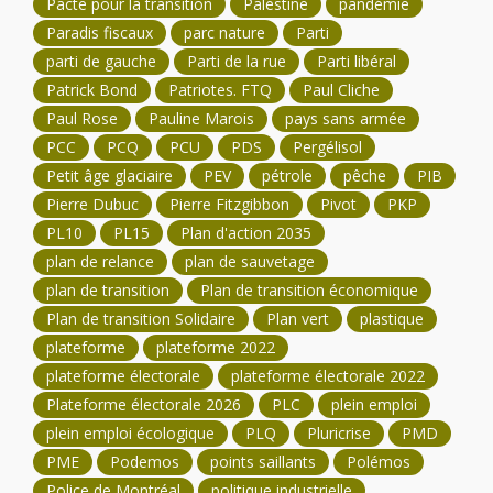
Pacte pour la transition
Palestine
pandémie
Paradis fiscaux
parc nature
Parti
parti de gauche
Parti de la rue
Parti libéral
Patrick Bond
Patriotes. FTQ
Paul Cliche
Paul Rose
Pauline Marois
pays sans armée
PCC
PCQ
PCU
PDS
Pergélisol
Petit âge glaciaire
PEV
pétrole
pêche
PIB
Pierre Dubuc
Pierre Fitzgibbon
Pivot
PKP
PL10
PL15
Plan d'action 2035
plan de relance
plan de sauvetage
plan de transition
Plan de transition économique
Plan de transition Solidaire
Plan vert
plastique
plateforme
plateforme 2022
plateforme électorale
plateforme électorale 2022
Plateforme électorale 2026
PLC
plein emploi
plein emploi écologique
PLQ
Pluricrise
PMD
PME
Podemos
points saillants
Polémos
Police de Montréal
politique industrielle