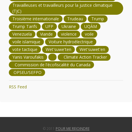
Travailleuses et travailleurs pour la justice climatique
(TJC)
Troisième internationale
Trudeau
Trump
Trump Tarifs
UFP
Ukraine
UQÀM
Venezuela
Viande
violence
voile
voile islamique
Voiture hydroélectrique
vote tactique
Wet'suwe'ten
Wet'suwet'en
Yanis Varoufakis
Climate Action Tracker
Commission de l'écofiscalité du Canada
OPSEU/SEFPO
RSS Feed
© 2011
POUR ME REJOINDRE