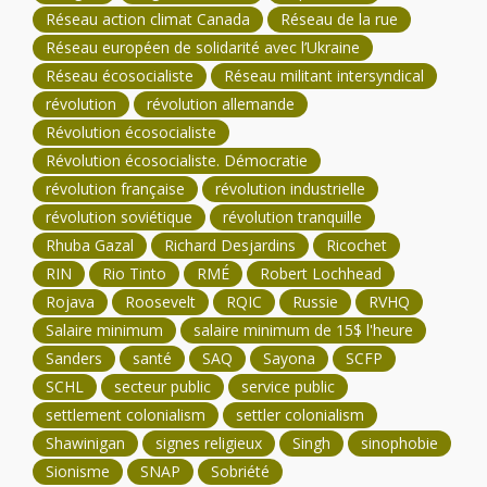
Réseau action climat Canada
Réseau de la rue
Réseau européen de solidarité avec l’Ukraine
Réseau écosocialiste
Réseau militant intersyndical
révolution
révolution allemande
Révolution écosocialiste
Révolution écosocialiste. Démocratie
révolution française
révolution industrielle
révolution soviétique
révolution tranquille
Rhuba Gazal
Richard Desjardins
Ricochet
RIN
Rio Tinto
RMÉ
Robert Lochhead
Rojava
Roosevelt
RQIC
Russie
RVHQ
Salaire minimum
salaire minimum de 15$ l'heure
Sanders
santé
SAQ
Sayona
SCFP
SCHL
secteur public
service public
settlement colonialism
settler colonialism
Shawinigan
signes religieux
Singh
sinophobie
Sionisme
SNAP
Sobriété