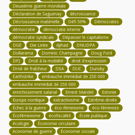
Deuxième guerre mondiale
Déclaration de Saguenay
décroissance
Décroissance matérielle
Défi 50%
Démocrates
démocratie
démocratie interne
démocratie syndicale
Dépasser le capitalisme
DGE
Die Linke
djihad
DNUDPA
Dollarama
Dominic Champagne
Doug Ford
DPJ
Droit à la mobilité
droit d'expression
Droit de fraîcheur
DSA
DUC
Dunsky
Earthstrike
embauche immédiat de 250 000
embauche immédiat de 250 000
enrichissement salarial
Ernest Mandel
Estonie
Europe nordique
extractivisme
Extrême-droite
Échec à la guerre
éco-féminisme
éco-féministe
Écoféminisme
écofiscalité
École publique
écologie
Économie circulaire
économie de guerre
Économie sociale