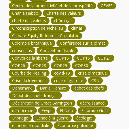
Centre de la productivité et de la prospérité
CEVES
Charlie Hebdo
Charte des valeurs
charte des valeurs
chômage
Circonscription de Richelieu
climat
Climate Equity Reference Calculator
Colombie britannique
Conférence sur le climat
consensus
Convention fiscale
Convoi de la liberté
COP15
COP16
COP21
COP26
COP28
COP29
COP30
Courbe de Keeling
covid-19
crise climatique
Crise du logement
crise migratoire
CSN
Danemark
Daniel Tanuro
débat des chefs
Débat des chefs français
Déclaration de Great Barrington
décroissance
démocratie
Egypt
El Niño
Eldorado Gold
Enbridge
Échec à la guerre
écologie
économie mondiale
Économie politique