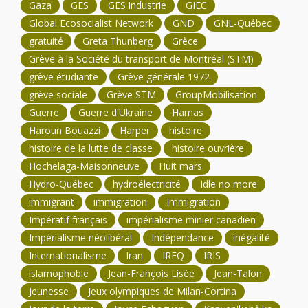
Gaza
GES
GES industrie
GIEC
Global Ecosocialist Network
GND
GNL-Québec
gratuité
Greta Thunberg
Grèce
Grève à la Société du transport de Montréal (STM)
grève étudiante
Grève générale 1972
grève sociale
Grève STM
GroupMobilisation
Guerre
Guerre d'Ukraine
Hamas
Haroun Bouazzi
Harper
histoire
histoire de la lutte de classe
histoire ouvrière
Hochelaga-Maisonneuve
Huit mars
Hydro-Québec
hydroélectricité
Idle no more
immigrant
immigration
Immigration
Impératif français
impérialisme minier canadien
Impérialisme néolibéral
Indépendance
inégalité
Internationalisme
Iran
IREQ
IRIS
islamophobie
Jean-François Lisée
Jean-Talon
Jeunesse
Jeux olympiques de Milan-Cortina