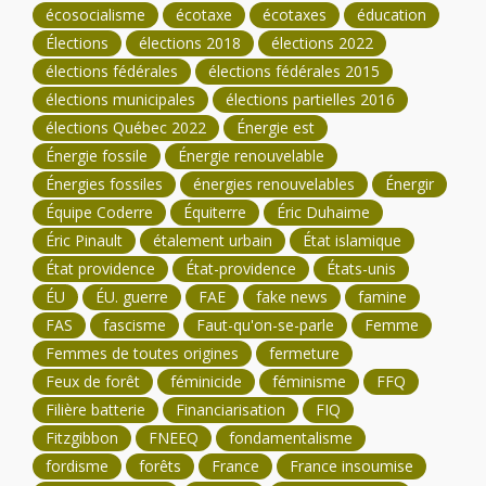
écosocialisme
écotaxe
écotaxes
éducation
Élections
élections 2018
élections 2022
élections fédérales
élections fédérales 2015
élections municipales
élections partielles 2016
élections Québec 2022
Énergie est
Énergie fossile
Énergie renouvelable
Énergies fossiles
énergies renouvelables
Énergir
Équipe Coderre
Équiterre
Éric Duhaime
Éric Pinault
étalement urbain
État islamique
État providence
État-providence
États-unis
ÉU
ÉU. guerre
FAE
fake news
famine
FAS
fascisme
Faut-qu'on-se-parle
Femme
Femmes de toutes origines
fermeture
Feux de forêt
féminicide
féminisme
FFQ
Filière batterie
Financiarisation
FIQ
Fitzgibbon
FNEEQ
fondamentalisme
fordisme
forêts
France
France insoumise