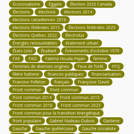
Écosocialisme
Égypte
Élection 2025 Canada
Élections
élections
élections 2014
élections canadiennes 2019
élections fédérales 2015
Élections fédérales 2025
Élections Québec 2022
Électrolux
Énergies renouvelables
étalement urbain
États-Unis
Étudiant
Événements d'octobre 1970
FAE
FAO
Fatima Houda-Pepin
femme
Femmes de diverses origines
Feux de forêt
FFQ
filière batterie
finances publiques
financiarisation
Francine Pelletier
français
Françoise David
Front commun
front commun
front commun 2014
Front commun 2015
Front commun 2016
Front commun 2023
Front commun pour la transition énergétique
front populaire
Gabriel Nadeau-Dubois
Garderie
Gauche
Gauche québécoise
Gauche socialiste