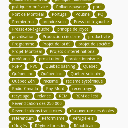
politique monétaire
Pollueur-payeur
porc
Port de Montréal
Portugal
Poutine
PQ
Premier mai
prendre soin
Press-toi-à-gauche
Presse-toi-à-gauche
principe de Joyce
privatisation
Production circulaire
productivité
Programme
Projet de loi 69
projet de société
Projet-Montréal
Projets d'intérêt national
prolétariat
prostitution
protectionnisme
PSPP
PVC
Quebec bashing
Québec
Québec Inc
Québec Inc.
Québec solidaire
Québec ZéN
racisme
racisme systémique
Radio-Canada
Ray-Mont
recentrage
recyclage
relance
REM
REM de l'est
Revendication des 250 000
Revendications transitoires
ré-ouverture des écoles
référendum
Réformisme
Réfugié-e-s
réfugiés
Régime forestier
Républicains