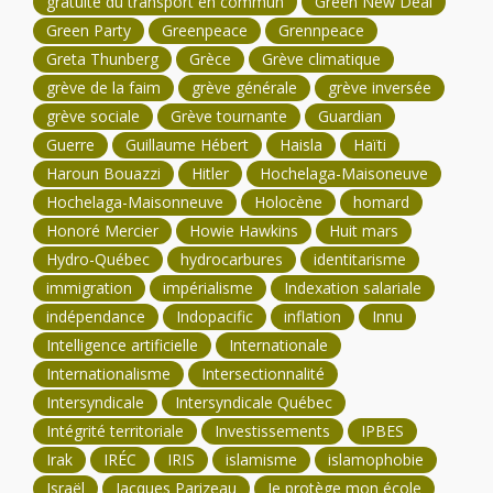
gratuité du transport en commun
Green New Deal
Green Party
Greenpeace
Grennpeace
Greta Thunberg
Grèce
Grève climatique
grève de la faim
grève générale
grève inversée
grève sociale
Grève tournante
Guardian
Guerre
Guillaume Hébert
Haisla
Haïti
Haroun Bouazzi
Hitler
Hochelaga-Maisoneuve
Hochelaga-Maisonneuve
Holocène
homard
Honoré Mercier
Howie Hawkins
Huit mars
Hydro-Québec
hydrocarbures
identitarisme
immigration
impérialisme
Indexation salariale
indépendance
Indopacific
inflation
Innu
Intelligence artificielle
Internationale
Internationalisme
Intersectionnalité
Intersyndicale
Intersyndicale Québec
Intégrité territoriale
Investissements
IPBES
Irak
IRÉC
IRIS
islamisme
islamophobie
Israël
Jacques Parizeau
Je protège mon école