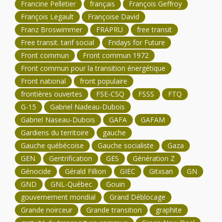
Francine Pelletier
français
François Geffroy
François Legault
Françoise David
Franz Broswimmer
FRAPRU
free transit
Free transit. tarif social
Fridays for Future
Front commun
Front commun 1972
Front commun pour la transition énergétique
Front national
front populaire
frontières ouvertes
FSE-CSQ
FSSS
FTQ
G-15
Gabriel Nadeau-Dubois
Gabriel Naseau-Dubois
GAFA
GAFAM
Gardiens du territoire
gauche
Gauche québécoise
Gauche socialiste
Gaza
GEN
Gentrification
GES
Génération Z
Génocide
Gérald Fillion
GIEC
Gitxsan
GN
GND
GNL-Québec
Gouin
gouvernement mondial
Grand Déblocage
Grande noirceur
Grande transition
graphite