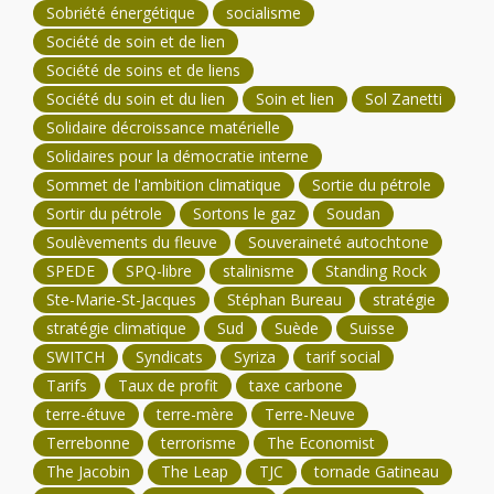
Sobriété énergétique
socialisme
Société de soin et de lien
Société de soins et de liens
Société du soin et du lien
Soin et lien
Sol Zanetti
Solidaire décroissance matérielle
Solidaires pour la démocratie interne
Sommet de l'ambition climatique
Sortie du pétrole
Sortir du pétrole
Sortons le gaz
Soudan
Soulèvements du fleuve
Souveraineté autochtone
SPEDE
SPQ-libre
stalinisme
Standing Rock
Ste-Marie-St-Jacques
Stéphan Bureau
stratégie
stratégie climatique
Sud
Suède
Suisse
SWITCH
Syndicats
Syriza
tarif social
Tarifs
Taux de profit
taxe carbone
terre-étuve
terre-mère
Terre-Neuve
Terrebonne
terrorisme
The Economist
The Jacobin
The Leap
TJC
tornade Gatineau