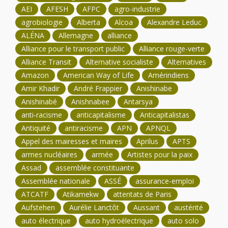
AEI
AFESH
AFPC
agro-industrie
agrobiologie
Alberta
Alcoa
Alexandre Leduc
ALÉNA
Allemagne
alliance
Alliance pour le transport public
Alliance rouge-verte
Alliance Transit
Alternative socialiste
Alternatives
Amazon
American Way of Life
Amérindiens
Amir Khadir
André Frappier
Anishinabe
Anishinabé
Anishnabee
Antarsya
anti-racisme
anticapitalisme
Anticapitalistas
Antiquité
antiracisme
APN
APNQL
Appel des mairesses et maires
Aprilus
APTS
armes nucléaires
armée
Artistes pour la paix
Assad
assemblée constituante
Assemblée nationale
ASSÉ
assurance-emploi
ATCATF
Atikamekw
attentats de Paris
Aufstehen
Aurélie Lanctôt
Aussant
austérité
auto électrique
auto hydroélectrique
auto solo