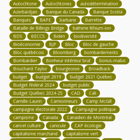
Autochtone
Autochtones
autodétermination
Azerbaïdjan
Banque du Canada
Banque Scotia
Banques
BAPE
barbarie
Barrette
Bataille de Billings Bridge
batterie lithium-ion
BDS
BECCS
Biden
biodiversité
Bioéconomie
BJP
Bloc
Bloc de gauche
Bloc québécois
Bloomberg
bombardements
Bombardier
Bonheur intérieur brut
bonus-malus
Bouchard-Taylor
bourgeoisie
Broadback
budget
budget 2019
budget 2021 Québec
Budget fédéral 2024
budget public
Budget Québec 2024-25
CAD
Cali
Camille-Laurin
Camionneurs
Camp McGill
campagne électorale 2022
Campagne politique
campisme
Canada
Canadien de Montréal
cancel culture
canicule
CAP écologie
capitalisme marchand
capitalisme vert