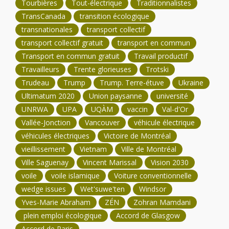
Tourbières
Tout-électrique
Traditionnalistes
TransCanada
transition écologique
transnationales
transport collectif
transport collectif gratuit
transport en commun
Transport en commun gratuit
Travail productif
Travailleurs
Trente glorieuses
Trotski
Trudeau
Trump
Trump. Terre-étuve
Ukraine
Ultimatum 2020
Union paysanne
université
UNRWA
UPA
UQÀM
vaccin
Val-d'Or
Vallée-Jonction
Vancouver
véhicule électrique
véhicules électriques
Victoire de Montréal
vieillissement
Vietnam
Ville de Montréal
Ville Saguenay
Vincent Marissal
Vision 2030
voile
voile islamique
Voiture conventionnelle
wedge issues
Wet'suwe'ten
Windsor
Yves-Marie Abraham
ZÉN
Zohran Mamdani
plein emploi écologique
Accord de Glasgow
Accord de Paris