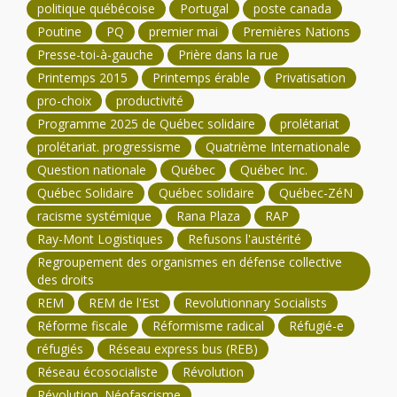
politique québécoise
Portugal
poste canada
Poutine
PQ
premier mai
Premières Nations
Presse-toi-à-gauche
Prière dans la rue
Printemps 2015
Printemps érable
Privatisation
pro-choix
productivité
Programme 2025 de Québec solidaire
prolétariat
prolétariat. progressisme
Quatrième Internationale
Question nationale
Québec
Québec Inc.
Québec Solidaire
Québec solidaire
Québec-ZéN
racisme systémique
Rana Plaza
RAP
Ray-Mont Logistiques
Refusons l'austérité
Regroupement des organismes en défense collective
des droits
REM
REM de l'Est
Revolutionnary Socialists
Réforme fiscale
Réformisme radical
Réfugié-e
réfugiés
Réseau express bus (REB)
Réseau écosocialiste
Révolution
Révolution. Néofascisme