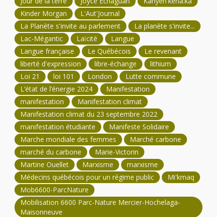
Jour de la terre
Joyce Echaguan
Kanyen'kehà:ka
Kinder Morgan
L'Aut'Journal
La Planète s'invite au parlement
La planète s'invite...
Lac-Mégantic
Laïcité
Langue
Langue française
Le Québécois
Le revenant
liberté d'expression
libre-échange
lithium
Loi 21
loi 101
London
Lutte commune
L’état de l’énergie 2024
Manifestation
manifestation
Manifestation climat
Manifestation climat du 23 septembre 2022
manifestation étudiante
Manifeste Solidaire
Marche mondiale des femmes
Marché carbone
marché du carbone
Marie-Victorin
Martine Ouellet
Marxisme
marxisme
Médecins québécois pour un régime public
Mi'kmaq
Mob6600-ParcNature
Mobilisation 6600 Parc-Nature Mercier-Hochelaga-
Maisonneuve