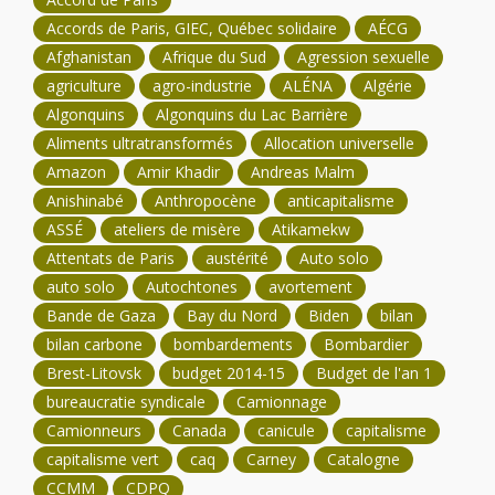
Accords de Paris, GIEC, Québec solidaire
AÉCG
Afghanistan
Afrique du Sud
Agression sexuelle
agriculture
agro-industrie
ALÉNA
Algérie
Algonquins
Algonquins du Lac Barrière
Aliments ultratransformés
Allocation universelle
Amazon
Amir Khadir
Andreas Malm
Anishinabé
Anthropocène
anticapitalisme
ASSÉ
ateliers de misère
Atikamekw
Attentats de Paris
austérité
Auto solo
auto solo
Autochtones
avortement
Bande de Gaza
Bay du Nord
Biden
bilan
bilan carbone
bombardements
Bombardier
Brest-Litovsk
budget 2014-15
Budget de l'an 1
bureaucratie syndicale
Camionnage
Camionneurs
Canada
canicule
capitalisme
capitalisme vert
caq
Carney
Catalogne
CCMM
CDPQ