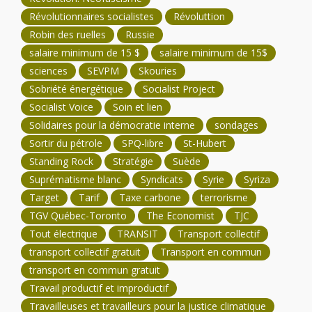
Révolutionnaires socialistes
Révoluttion
Robin des ruelles
Russie
salaire minimum de 15 $
salaire minimum de 15$
sciences
SEVPM
Skouries
Sobriété énergétique
Socialist Project
Socialist Voice
Soin et lien
Solidaires pour la démocratie interne
sondages
Sortir du pétrole
SPQ-libre
St-Hubert
Standing Rock
Stratégie
Suède
Suprématisme blanc
Syndicats
Syrie
Syriza
Target
Tarif
Taxe carbone
terrorisme
TGV Québec-Toronto
The Economist
TJC
Tout électrique
TRANSIT
Transport collectif
transport collectif gratuit
Transport en commun
transport en commun gratuit
Travail productif et improductif
Travailleuses et travailleurs pour la justice climatique