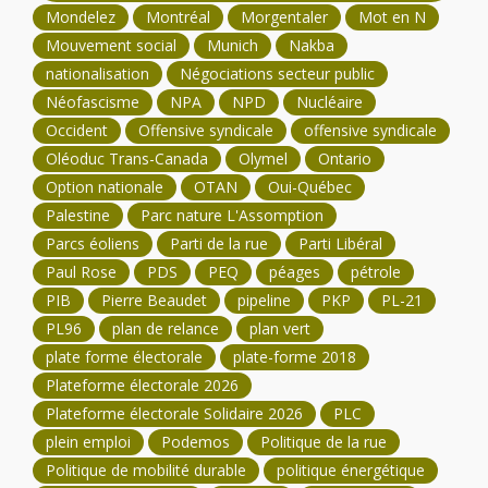
Mondelez
Montréal
Morgentaler
Mot en N
Mouvement social
Munich
Nakba
nationalisation
Négociations secteur public
Néofascisme
NPA
NPD
Nucléaire
Occident
Offensive syndicale
offensive syndicale
Oléoduc Trans-Canada
Olymel
Ontario
Option nationale
OTAN
Oui-Québec
Palestine
Parc nature L'Assomption
Parcs éoliens
Parti de la rue
Parti Libéral
Paul Rose
PDS
PEQ
péages
pétrole
PIB
Pierre Beaudet
pipeline
PKP
PL-21
PL96
plan de relance
plan vert
plate forme électorale
plate-forme 2018
Plateforme électorale 2026
Plateforme électorale Solidaire 2026
PLC
plein emploi
Podemos
Politique de la rue
Politique de mobilité durable
politique énergétique