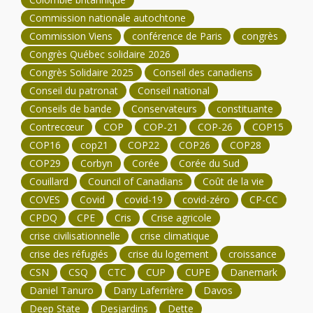
Commission nationale autochtone
Commission Viens
conférence de Paris
congrès
Congrès Québec solidaire 2026
Congrès Solidaire 2025
Conseil des canadiens
Conseil du patronat
Conseil national
Conseils de bande
Conservateurs
constituante
Contrecœur
COP
COP-21
COP-26
COP15
COP16
cop21
COP22
COP26
COP28
COP29
Corbyn
Corée
Corée du Sud
Couillard
Council of Canadians
Coût de la vie
COVES
Covid
covid-19
covid-zéro
CP-CC
CPDQ
CPE
Cris
Crise agricole
crise civilisationnelle
crise climatique
crise des réfugiés
crise du logement
croissance
CSN
CSQ
CTC
CUP
CUPE
Danemark
Daniel Tanuro
Dany Laferrière
Davos
Deep State
Desjardins
Dette