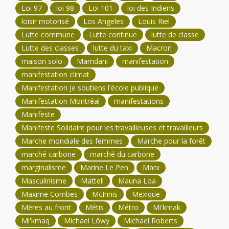
Loi 97
loi 98
Loi 101
loi des Indiens
loisir motorisé
Los Angeles
Louis Riel
Lutte commune
Lutte continue
lutte de classe
Lutte des classes
lutte du taxi
Macron
maison solo
Mamdani
manifestation
manifestation climat
Manifestation Je soutiens l'école publique
Manifestation Montréal
manifestations
Manifeste
Manifeste Solidaire pour les travailleuses et travailleurs
Marche mondiale des femmes
Marche pour la forêt
marché carbone
marché du carbone
marginalisme
Marine Le Pen
Marx
Masculinisme
Mattell
Mauna Loa
Maxime Combes
McInnis
Mexique
Mères au front
Métis
Métro
Mi'kmak
Mi'kmaq
Michael Löwy
Michael Roberts