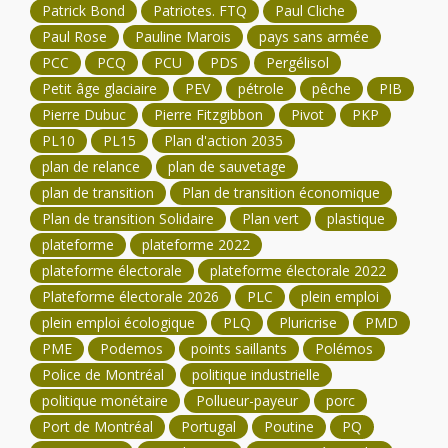
Patrick Bond
Patriotes. FTQ
Paul Cliche
Paul Rose
Pauline Marois
pays sans armée
PCC
PCQ
PCU
PDS
Pergélisol
Petit âge glaciaire
PEV
pétrole
pêche
PIB
Pierre Dubuc
Pierre Fitzgibbon
Pivot
PKP
PL10
PL15
Plan d'action 2035
plan de relance
plan de sauvetage
plan de transition
Plan de transition économique
Plan de transition Solidaire
Plan vert
plastique
plateforme
plateforme 2022
plateforme électorale
plateforme électorale 2022
Plateforme électorale 2026
PLC
plein emploi
plein emploi écologique
PLQ
Pluricrise
PMD
PME
Podemos
points saillants
Polémos
Police de Montréal
politique industrielle
politique monétaire
Pollueur-payeur
porc
Port de Montréal
Portugal
Poutine
PQ