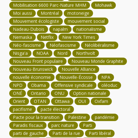
Mobilisation 6600 Parc-Nature MHM
Mohawk
Moi aussi
Montréal
motoneige
Mouvement écologiste
mouvement social
Nadeau-Dubois
napalm
nationalisme
Nemaska
Netflix
New York Times
Néo-fascisme
Néofascisme
Néolibéralisme
Nisga'a
NOAA
Nord
Northvolt
Nouveau Front populaire
Nouveau Monde Graphite
Nouveau-Brunswick
Nouvelle Alliance
nouvelle économie
Nouvelle-Écosse
NPA
NPD
Obama
Offensive syndicale
oléoduc
ONÉ
Ontario
ONU
Option nationale
Orient
OTAN
Ottawa
OUI
Oxfam
pacifisme
pacte électoral
Pacte pour la transition
Palestine
pandémie
Paradis fiscaux
parc nature
Parti
parti de gauche
Parti de la rue
Parti libéral