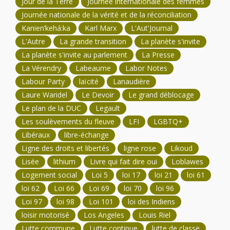
Jour de la Terre
Journée internationale des femmes
Journée nationale de la vérité et de la réconciliation
Kanien’kehá:ka
Karl Marx
L'Aut'Journal
L'Autre
La grande transition
La planète s'invite
La planète s'invite au parlement
La Presse
La Vérendry
Labeaume
Labor Notes
Labour Party
laïcité
Lanaudière
Laure Waridel
Le Devoir
Le grand déblocage
Le plan de la DUC
Legault
Les soulèvements du fleuve
LFI
LGBTQ+
Libéraux
libre-échange
Ligne des droits et libertés
ligne rose
Likoud
Lisée
lithium
Livre qui fait dire oui
Loblawes
Logement social
Loi 5
loi 17
loi 21
loi 61
loi 62
Loi 66
Loi 69
loi 70
loi 96
Loi 97
loi 98
Loi 101
loi des Indiens
loisir motorisé
Los Angeles
Louis Riel
Lutte commune
Lutte continue
lutte de classe