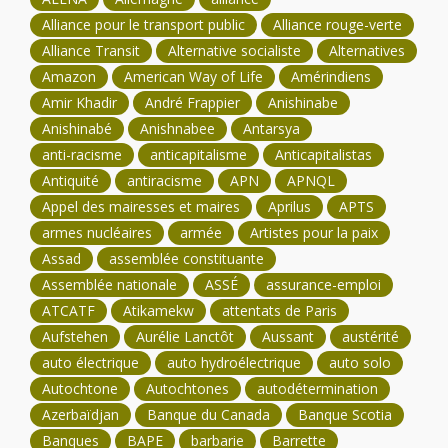
Alliance pour le transport public
Alliance rouge-verte
Alliance Transit
Alternative socialiste
Alternatives
Amazon
American Way of Life
Amérindiens
Amir Khadir
André Frappier
Anishinabe
Anishinabé
Anishnabee
Antarsya
anti-racisme
anticapitalisme
Anticapitalistas
Antiquité
antiracisme
APN
APNQL
Appel des mairesses et maires
Aprilus
APTS
armes nucléaires
armée
Artistes pour la paix
Assad
assemblée constituante
Assemblée nationale
ASSÉ
assurance-emploi
ATCATF
Atikamekw
attentats de Paris
Aufstehen
Aurélie Lanctôt
Aussant
austérité
auto électrique
auto hydroélectrique
auto solo
Autochtone
Autochtones
autodétermination
Azerbaïdjan
Banque du Canada
Banque Scotia
Banques
BAPE
barbarie
Barrette