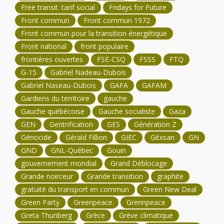
Free transit. tarif social
Fridays for Future
Front commun
Front commun 1972
Front commun pour la transition énergétique
Front national
front populaire
frontières ouvertes
FSE-CSQ
FSSS
FTQ
G-15
Gabriel Nadeau-Dubois
Gabriel Naseau-Dubois
GAFA
GAFAM
Gardiens du territoire
gauche
Gauche québécoise
Gauche socialiste
Gaza
GEN
Gentrification
GES
Génération Z
Génocide
Gérald Fillion
GIEC
Gitxsan
GN
GND
GNL-Québec
Gouin
gouvernement mondial
Grand Déblocage
Grande noirceur
Grande transition
graphite
gratuité du transport en commun
Green New Deal
Green Party
Greenpeace
Grennpeace
Greta Thunberg
Grèce
Grève climatique