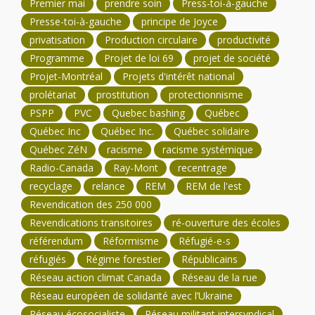
Premier mai
prendre soin
Press-toi-à-gauche
Presse-toi-à-gauche
principe de Joyce
privatisation
Production circulaire
productivité
Programme
Projet de loi 69
projet de société
Projet-Montréal
Projets d'intérêt national
prolétariat
prostitution
protectionnisme
PSPP
PVC
Quebec bashing
Québec
Québec Inc
Québec Inc.
Québec solidaire
Québec ZéN
racisme
racisme systémique
Radio-Canada
Ray-Mont
recentrage
recyclage
relance
REM
REM de l'est
Revendication des 250 000
Revendications transitoires
ré-ouverture des écoles
référendum
Réformisme
Réfugié-e-s
réfugiés
Régime forestier
Républicains
Réseau action climat Canada
Réseau de la rue
Réseau européen de solidarité avec l’Ukraine
Réseau écosocialiste
Réseau militant intersyndical