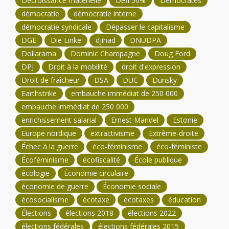
Décroissance matérielle
Défi 50%
Démocrates
démocratie
démocratie interne
démocratie syndicale
Dépasser le capitalisme
DGE
Die Linke
djihad
DNUDPA
Dollarama
Dominic Champagne
Doug Ford
DPJ
Droit à la mobilité
droit d'expression
Droit de fraîcheur
DSA
DUC
Dunsky
Earthstrike
embauche immédiat de 250 000
embauche immédiat de 250 000
enrichissement salarial
Ernest Mandel
Estonie
Europe nordique
extractivisme
Extrême-droite
Échec à la guerre
éco-féminisme
éco-féministe
Écoféminisme
écofiscalité
École publique
écologie
Économie circulaire
économie de guerre
Économie sociale
écosocialisme
écotaxe
écotaxes
éducation
Élections
élections 2018
élections 2022
élections fédérales
élections fédérales 2015