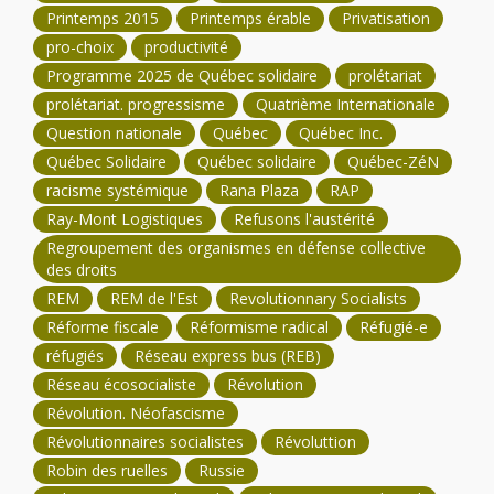
Printemps 2015
Printemps érable
Privatisation
pro-choix
productivité
Programme 2025 de Québec solidaire
prolétariat
prolétariat. progressisme
Quatrième Internationale
Question nationale
Québec
Québec Inc.
Québec Solidaire
Québec solidaire
Québec-ZéN
racisme systémique
Rana Plaza
RAP
Ray-Mont Logistiques
Refusons l'austérité
Regroupement des organismes en défense collective
des droits
REM
REM de l'Est
Revolutionnary Socialists
Réforme fiscale
Réformisme radical
Réfugié-e
réfugiés
Réseau express bus (REB)
Réseau écosocialiste
Révolution
Révolution. Néofascisme
Révolutionnaires socialistes
Révoluttion
Robin des ruelles
Russie