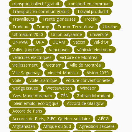
transport collectif gratuit
transport en commun
Transport en commun gratuit
Travail productif
Travailleurs
Trente glorieuses
Trotski
Trudeau
Trump
Trump. Terre-étuve
Ukraine
Ultimatum 2020
Union paysanne
université
UNRWA
UPA
UQÀM
vaccin
Val-d'Or
Vallée-Jonction
Vancouver
véhicule électrique
véhicules électriques
Victoire de Montréal
vieillissement
Vietnam
Ville de Montréal
Ville Saguenay
Vincent Marissal
Vision 2030
voile
voile islamique
Voiture conventionnelle
wedge issues
Wet'suwe'ten
Windsor
Yves-Marie Abraham
ZÉN
Zohran Mamdani
plein emploi écologique
Accord de Glasgow
Accord de Paris
Accords de Paris, GIEC, Québec solidaire
AÉCG
Afghanistan
Afrique du Sud
Agression sexuelle