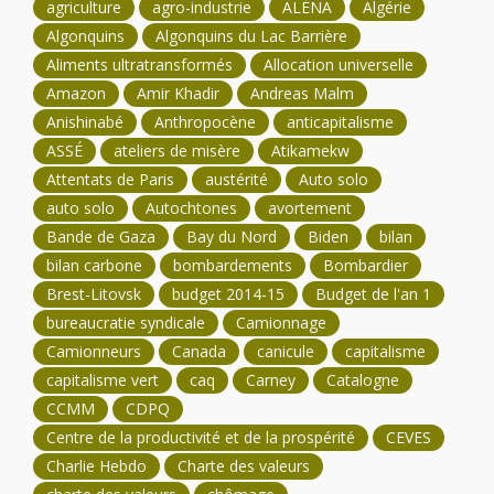
agriculture
agro-industrie
ALÉNA
Algérie
Algonquins
Algonquins du Lac Barrière
Aliments ultratransformés
Allocation universelle
Amazon
Amir Khadir
Andreas Malm
Anishinabé
Anthropocène
anticapitalisme
ASSÉ
ateliers de misère
Atikamekw
Attentats de Paris
austérité
Auto solo
auto solo
Autochtones
avortement
Bande de Gaza
Bay du Nord
Biden
bilan
bilan carbone
bombardements
Bombardier
Brest-Litovsk
budget 2014-15
Budget de l'an 1
bureaucratie syndicale
Camionnage
Camionneurs
Canada
canicule
capitalisme
capitalisme vert
caq
Carney
Catalogne
CCMM
CDPQ
Centre de la productivité et de la prospérité
CEVES
Charlie Hebdo
Charte des valeurs