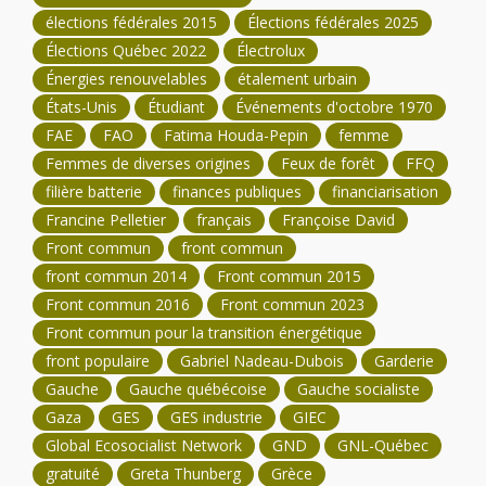
élections fédérales 2015
Élections fédérales 2025
Élections Québec 2022
Électrolux
Énergies renouvelables
étalement urbain
États-Unis
Étudiant
Événements d'octobre 1970
FAE
FAO
Fatima Houda-Pepin
femme
Femmes de diverses origines
Feux de forêt
FFQ
filière batterie
finances publiques
financiarisation
Francine Pelletier
français
Françoise David
Front commun
front commun
front commun 2014
Front commun 2015
Front commun 2016
Front commun 2023
Front commun pour la transition énergétique
front populaire
Gabriel Nadeau-Dubois
Garderie
Gauche
Gauche québécoise
Gauche socialiste
Gaza
GES
GES industrie
GIEC
Global Ecosocialist Network
GND
GNL-Québec
gratuité
Greta Thunberg
Grèce