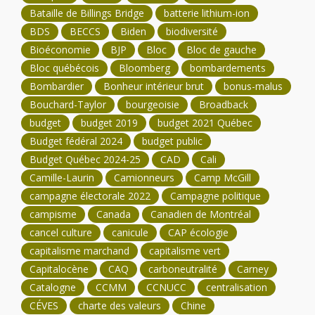
Bataille de Billings Bridge
batterie lithium-ion
BDS
BECCS
Biden
biodiversité
Bioéconomie
BJP
Bloc
Bloc de gauche
Bloc québécois
Bloomberg
bombardements
Bombardier
Bonheur intérieur brut
bonus-malus
Bouchard-Taylor
bourgeoisie
Broadback
budget
budget 2019
budget 2021 Québec
Budget fédéral 2024
budget public
Budget Québec 2024-25
CAD
Cali
Camille-Laurin
Camionneurs
Camp McGill
campagne électorale 2022
Campagne politique
campisme
Canada
Canadien de Montréal
cancel culture
canicule
CAP écologie
capitalisme marchand
capitalisme vert
Capitalocène
CAQ
carboneutralité
Carney
Catalogne
CCMM
CCNUCC
centralisation
CÉVES
charte des valeurs
Chine