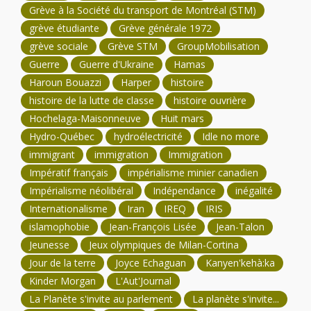
Grève à la Société du transport de Montréal (STM)
grève étudiante
Grève générale 1972
grève sociale
Grève STM
GroupMobilisation
Guerre
Guerre d'Ukraine
Hamas
Haroun Bouazzi
Harper
histoire
histoire de la lutte de classe
histoire ouvrière
Hochelaga-Maisonneuve
Huit mars
Hydro-Québec
hydroélectricité
Idle no more
immigrant
immigration
Immigration
Impératif français
impérialisme minier canadien
Impérialisme néolibéral
Indépendance
inégalité
Internationalisme
Iran
IREQ
IRIS
islamophobie
Jean-François Lisée
Jean-Talon
Jeunesse
Jeux olympiques de Milan-Cortina
Jour de la terre
Joyce Echaguan
Kanyen'kehà:ka
Kinder Morgan
L'Aut'Journal
La Planète s'invite au parlement
La planète s'invite...