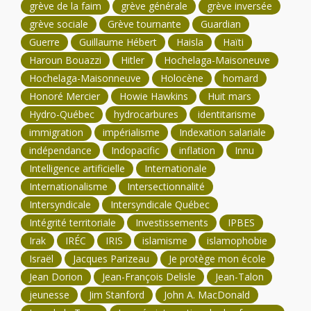
grève de la faim
grève générale
grève inversée
grève sociale
Grève tournante
Guardian
Guerre
Guillaume Hébert
Haisla
Haïti
Haroun Bouazzi
Hitler
Hochelaga-Maisoneuve
Hochelaga-Maisonneuve
Holocène
homard
Honoré Mercier
Howie Hawkins
Huit mars
Hydro-Québec
hydrocarbures
identitarisme
immigration
impérialisme
Indexation salariale
indépendance
Indopacific
inflation
Innu
Intelligence artificielle
Internationale
Internationalisme
Intersectionnalité
Intersyndicale
Intersyndicale Québec
Intégrité territoriale
Investissements
IPBES
Irak
IRÉC
IRIS
islamisme
islamophobie
Israël
Jacques Parizeau
Je protège mon école
Jean Dorion
Jean-François Delisle
Jean-Talon
jeunesse
Jim Stanford
John A. MacDonald