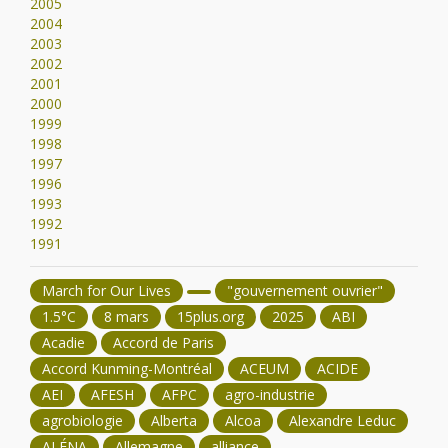
2005
2004
2003
2002
2001
2000
1999
1998
1997
1996
1993
1992
1991
March for Our Lives
"gouvernement ouvrier"
1.5°C
8 mars
15plus.org
2025
ABI
Acadie
Accord de Paris
Accord Kunming-Montréal
ACEUM
ACIDE
AEI
AFESH
AFPC
agro-industrie
agrobiologie
Alberta
Alcoa
Alexandre Leduc
ALÉNA
Allemagne
alliance