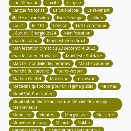
Lac-Mégantic
Laïcité
Langue
Langue française
Le Québécois
Le revenant
liberté d'expression
libre-échange
lithium
Loi 21
loi 101
London
Lutte commune
L’état de l’énergie 2024
Manifestation
manifestation
Manifestation climat
Manifestation climat du 23 septembre 2022
manifestation étudiante
Manifeste Solidaire
Marche mondiale des femmes
Marché carbone
marché du carbone
Marie-Victorin
Martine Ouellet
Marxisme
marxisme
Médecins québécois pour un régime public
Mi'kmaq
Mob6600-ParcNature
Mobilisation 6600 Parc-Nature Mercier-Hochelaga-
Maisonneuve
Mondelez
Montréal
Morgentaler
Mot en N
Mouvement social
Munich
Nakba
nationalisation
Négociations secteur public