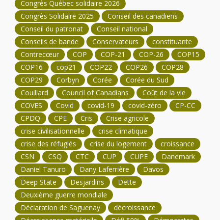
Congrès Québec solidaire 2026
Congrès Solidaire 2025
Conseil des canadiens
Conseil du patronat
Conseil national
Conseils de bande
Conservateurs
constituante
Contrecœur
COP
COP-21
COP-26
COP15
COP16
cop21
COP22
COP26
COP28
COP29
Corbyn
Corée
Corée du Sud
Couillard
Council of Canadians
Coût de la vie
COVES
Covid
covid-19
covid-zéro
CP-CC
CPDQ
CPE
Cris
Crise agricole
crise civilisationnelle
crise climatique
crise des réfugiés
crise du logement
croissance
CSN
CSQ
CTC
CUP
CUPE
Danemark
Daniel Tanuro
Dany Laferrière
Davos
Deep State
Desjardins
Dette
Deuxième guerre mondiale
Déclaration de Saguenay
décroissance