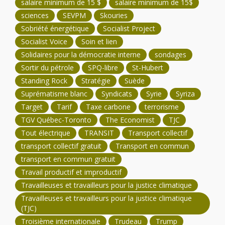
salaire minimum de 15 $
salaire minimum de 15$
sciences
SEVPM
Skouries
Sobriété énergétique
Socialist Project
Socialist Voice
Soin et lien
Solidaires pour la démocratie interne
sondages
Sortir du pétrole
SPQ-libre
St-Hubert
Standing Rock
Stratégie
Suède
Suprématisme blanc
Syndicats
Syrie
Syriza
Target
Tarif
Taxe carbone
terrorisme
TGV Québec-Toronto
The Economist
TJC
Tout électrique
TRANSIT
Transport collectif
transport collectif gratuit
Transport en commun
transport en commun gratuit
Travail productif et improductif
Travailleuses et travailleurs pour la justice climatique
Travailleuses et travailleurs pour la justice climatique
(TJC)
Troisième internationale
Trudeau
Trump