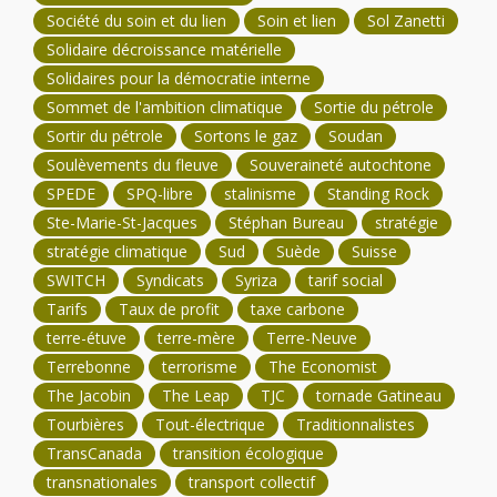
Société du soin et du lien
Soin et lien
Sol Zanetti
Solidaire décroissance matérielle
Solidaires pour la démocratie interne
Sommet de l'ambition climatique
Sortie du pétrole
Sortir du pétrole
Sortons le gaz
Soudan
Soulèvements du fleuve
Souveraineté autochtone
SPEDE
SPQ-libre
stalinisme
Standing Rock
Ste-Marie-St-Jacques
Stéphan Bureau
stratégie
stratégie climatique
Sud
Suède
Suisse
SWITCH
Syndicats
Syriza
tarif social
Tarifs
Taux de profit
taxe carbone
terre-étuve
terre-mère
Terre-Neuve
Terrebonne
terrorisme
The Economist
The Jacobin
The Leap
TJC
tornade Gatineau
Tourbières
Tout-électrique
Traditionnalistes
TransCanada
transition écologique
transnationales
transport collectif