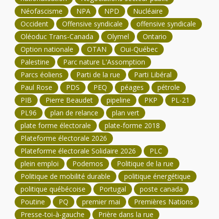
Néofascisme
NPA
NPD
Nucléaire
Occident
Offensive syndicale
offensive syndicale
Oléoduc Trans-Canada
Olymel
Ontario
Option nationale
OTAN
Oui-Québec
Palestine
Parc nature L'Assomption
Parcs éoliens
Parti de la rue
Parti Libéral
Paul Rose
PDS
PEQ
péages
pétrole
PIB
Pierre Beaudet
pipeline
PKP
PL-21
PL96
plan de relance
plan vert
plate forme électorale
plate-forme 2018
Plateforme électorale 2026
Plateforme électorale Solidaire 2026
PLC
plein emploi
Podemos
Politique de la rue
Politique de mobilité durable
politique énergétique
politique québécoise
Portugal
poste canada
Poutine
PQ
premier mai
Premières Nations
Presse-toi-à-gauche
Prière dans la rue