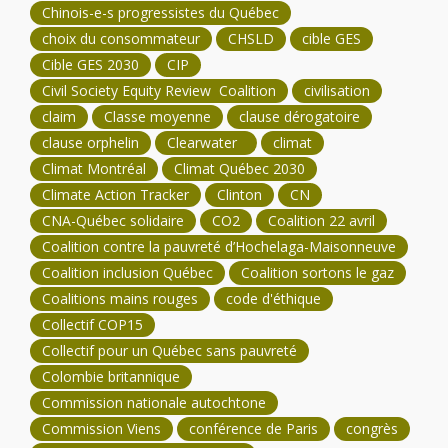
Chinois-e-s progressistes du Québec
choix du consommateur
CHSLD
cible GES
Cible GES 2030
CIP
Civil Society Equity Review Coalition
civilisation
claim
Classe moyenne
clause dérogatoire
clause orphelin
Clearwater
climat
Climat Montréal
Climat Québec 2030
Climate Action Tracker
Clinton
CN
CNA-Québec solidaire
CO2
Coalition 22 avril
Coalition contre la pauvreté d’Hochelaga-Maisonneuve
Coalition inclusion Québec
Coalition sortons le gaz
Coalitions mains rouges
code d'éthique
Collectif COP15
Collectif pour un Québec sans pauvreté
Colombie britannique
Commission nationale autochtone
Commission Viens
conférence de Paris
congrès