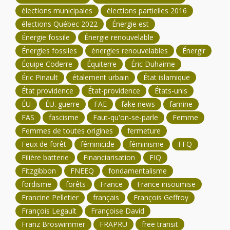
élections municipales
élections partielles 2016
élections Québec 2022
Énergie est
Énergie fossile
Énergie renouvelable
Énergies fossiles
énergies renouvelables
Énergir
Équipe Coderre
Équiterre
Éric Duhaime
Éric Pinault
étalement urbain
État islamique
État providence
État-providence
États-unis
ÉU
ÉU. guerre
FAE
fake news
famine
FAS
fascisme
Faut-qu'on-se-parle
Femme
Femmes de toutes origines
fermeture
Feux de forêt
féminicide
féminisme
FFQ
Filière batterie
Financiarisation
FIQ
Fitzgibbon
FNEEQ
fondamentalisme
fordisme
forêts
France
France insoumise
Francine Pelletier
français
François Geffroy
François Legault
Françoise David
Franz Broswimmer
FRAPRU
free transit