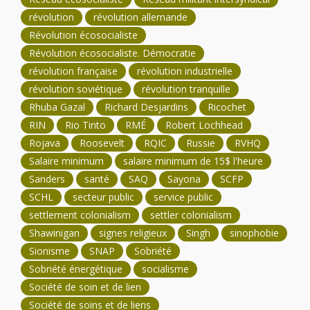
révolution
révolution allemande
Révolution écosocialiste
Révolution écosocialiste. Démocratie
révolution française
révolution industrielle
révolution soviétique
révolution tranquille
Rhuba Gazal
Richard Desjardins
Ricochet
RIN
Rio Tinto
RMÉ
Robert Lochhead
Rojava
Roosevelt
RQIC
Russie
RVHQ
Salaire minimum
salaire minimum de 15$ l'heure
Sanders
santé
SAQ
Sayona
SCFP
SCHL
secteur public
service public
settlement colonialism
settler colonialism
Shawinigan
signes religieux
Singh
sinophobie
Sionisme
SNAP
Sobriété
Sobriété énergétique
socialisme
Société de soin et de lien
Société de soins et de liens