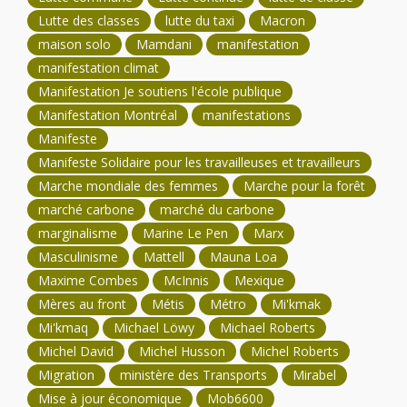
Lutte des classes
lutte du taxi
Macron
maison solo
Mamdani
manifestation
manifestation climat
Manifestation Je soutiens l'école publique
Manifestation Montréal
manifestations
Manifeste
Manifeste Solidaire pour les travailleuses et travailleurs
Marche mondiale des femmes
Marche pour la forêt
marché carbone
marché du carbone
marginalisme
Marine Le Pen
Marx
Masculinisme
Mattell
Mauna Loa
Maxime Combes
McInnis
Mexique
Mères au front
Métis
Métro
Mi'kmak
Mi'kmaq
Michael Löwy
Michael Roberts
Michel David
Michel Husson
Michel Roberts
Migration
ministère des Transports
Mirabel
Mise à jour économique
Mob6600