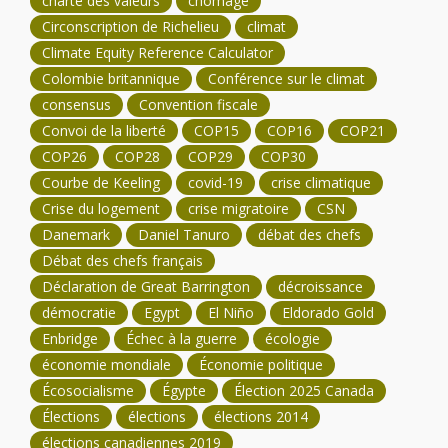
charte des valeurs
chômage
Circonscription de Richelieu
climat
Climate Equity Reference Calculator
Colombie britannique
Conférence sur le climat
consensus
Convention fiscale
Convoi de la liberté
COP15
COP16
COP21
COP26
COP28
COP29
COP30
Courbe de Keeling
covid-19
crise climatique
Crise du logement
crise migratoire
CSN
Danemark
Daniel Tanuro
débat des chefs
Débat des chefs français
Déclaration de Great Barrington
décroissance
démocratie
Egypt
El Niño
Eldorado Gold
Enbridge
Échec à la guerre
écologie
économie mondiale
Économie politique
Écosocialisme
Égypte
Élection 2025 Canada
Élections
élections
élections 2014
élections canadiennes 2019