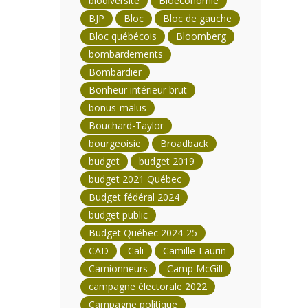
biodiversité
Bioéconomie
BJP
Bloc
Bloc de gauche
Bloc québécois
Bloomberg
bombardements
Bombardier
Bonheur intérieur brut
bonus-malus
Bouchard-Taylor
bourgeoisie
Broadback
budget
budget 2019
budget 2021 Québec
Budget fédéral 2024
budget public
Budget Québec 2024-25
CAD
Cali
Camille-Laurin
Camionneurs
Camp McGill
campagne électorale 2022
Campagne politique