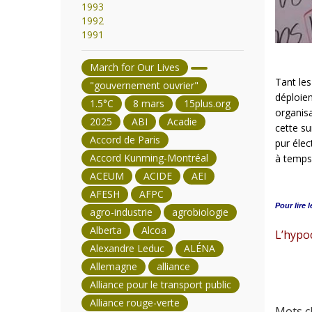
1993
1992
1991
March for Our Lives
Tant les
"gouvernement ouvrier"
déploie
1.5°C
8 mars
15plus.org
organis
2025
ABI
Acadie
cette su
Accord de Paris
pur élec
Accord Kunming-Montréal
à temps 
ACEUM
ACIDE
AEI
AFESH
AFPC
Pour lire l
agro-industrie
agrobiologie
Alberta
Alcoa
L’hypo
Alexandre Leduc
ALÉNA
Allemagne
alliance
Alliance pour le transport public
Alliance rouge-verte
Mots cl