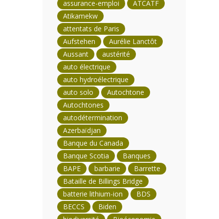
assurance-emploi
ATCATF
Atikamekw
attentats de Paris
Aufstehen
Aurélie Lanctôt
Aussant
austérité
auto électrique
auto hydroélectrique
auto solo
Autochtone
Autochtones
autodétermination
Azerbaïdjan
Banque du Canada
Banque Scotia
Banques
BAPE
barbarie
Barrette
Bataille de Billings Bridge
batterie lithium-ion
BDS
BECCS
Biden