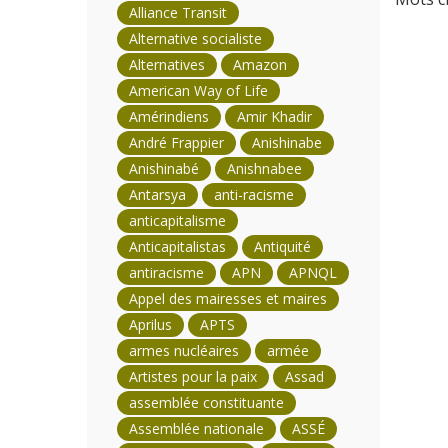
Alliance Transit
Alternative socialiste
Alternatives
Amazon
American Way of Life
Amérindiens
Amir Khadir
André Frappier
Anishinabe
Anishinabé
Anishnabee
Antarsya
anti-racisme
anticapitalisme
Anticapitalistas
Antiquité
antiracisme
APN
APNQL
Appel des mairesses et maires
Aprilus
APTS
armes nucléaires
armée
Artistes pour la paix
Assad
assemblée constituante
Assemblée nationale
ASSÉ