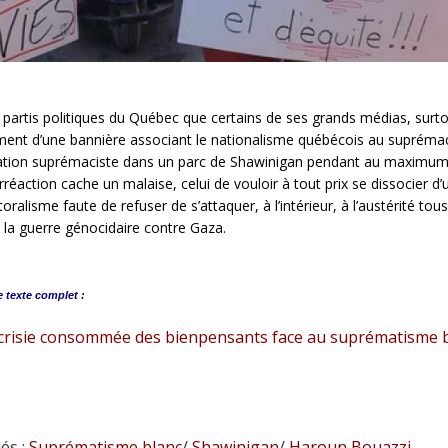
 partis politiques du Québec que certains de ses grands médias, surt
ment d’une bannière associant le nationalisme québécois au suprémac
ation suprémaciste dans un parc de Shawinigan pendant au maximum
rréaction cache un malaise, celui de vouloir à tout prix se dissocier
toralisme faute de refuser de s’attaquer, à l’intérieur, à l’austérité tou
la guerre génocidaire contre Gaza.
e
texte complet :
crisie consommée des bienpensants face au suprématisme 
és :
Suprématisme blanc
/
Shawinigan
/
Haroun Bouazzi