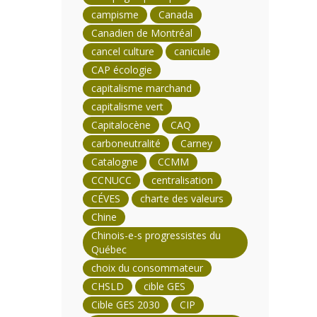
campisme
Canada
Canadien de Montréal
cancel culture
canicule
CAP écologie
capitalisme marchand
capitalisme vert
Capitalocène
CAQ
carboneutralité
Carney
Catalogne
CCMM
CCNUCC
centralisation
CÉVES
charte des valeurs
Chine
Chinois-e-s progressistes du
Québec
choix du consommateur
CHSLD
cible GES
Cible GES 2030
CIP