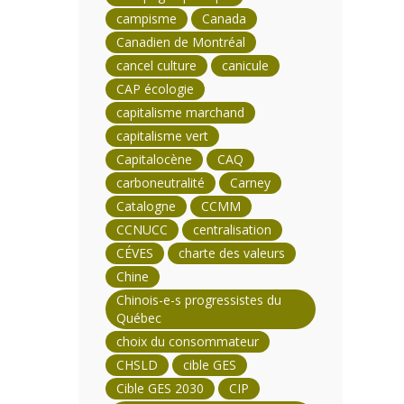
campisme
Canada
Canadien de Montréal
cancel culture
canicule
CAP écologie
capitalisme marchand
capitalisme vert
Capitalocène
CAQ
carboneutralité
Carney
Catalogne
CCMM
CCNUCC
centralisation
CÉVES
charte des valeurs
Chine
Chinois-e-s progressistes du
Québec
choix du consommateur
CHSLD
cible GES
Cible GES 2030
CIP