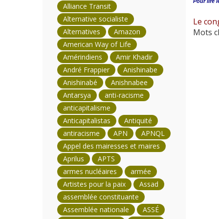
Pour lire l
Alliance Transit
Alternative socialiste
Le con
Alternatives
Amazon
Mots cl
American Way of Life
Amérindiens
Amir Khadir
André Frappier
Anishinabe
Anishinabé
Anishnabee
Antarsya
anti-racisme
anticapitalisme
Anticapitalistas
Antiquité
antiracisme
APN
APNQL
Appel des mairesses et maires
Aprilus
APTS
armes nucléaires
armée
Artistes pour la paix
Assad
assemblée constituante
Assemblée nationale
ASSÉ