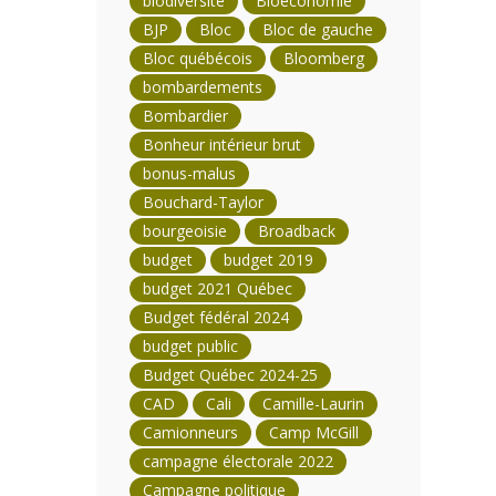
biodiversité
Bioéconomie
BJP
Bloc
Bloc de gauche
Bloc québécois
Bloomberg
bombardements
Bombardier
Bonheur intérieur brut
bonus-malus
Bouchard-Taylor
bourgeoisie
Broadback
budget
budget 2019
budget 2021 Québec
Budget fédéral 2024
budget public
Budget Québec 2024-25
CAD
Cali
Camille-Laurin
Camionneurs
Camp McGill
campagne électorale 2022
Campagne politique