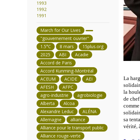
1993
1992
1991
March for Our Lives
"gouvernement ouvrier"
1.5°C
8 mars
15plus.org
2025
ABI
Acadie
Accord de Paris
Accord Kunming-Montréal
La harg
ACEUM
ACIDE
AEI
solidai
AFESH
AFPC
la houle
agro-industrie
agrobiologie
de chef
Alberta
Alcoa
comme c
Alexandre Leduc
ALÉNA
solidai
Allemagne
alliance
sa tent
vérité,
Alliance pour le transport public
Alliance rouge-verte