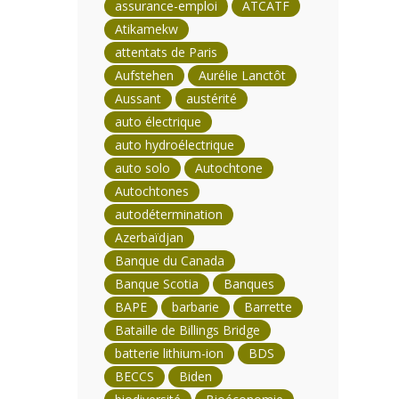
assurance-emploi
ATCATF
Atikamekw
attentats de Paris
Aufstehen
Aurélie Lanctôt
Aussant
austérité
auto électrique
auto hydroélectrique
auto solo
Autochtone
Autochtones
autodétermination
Azerbaïdjan
Banque du Canada
Banque Scotia
Banques
BAPE
barbarie
Barrette
Bataille de Billings Bridge
batterie lithium-ion
BDS
BECCS
Biden