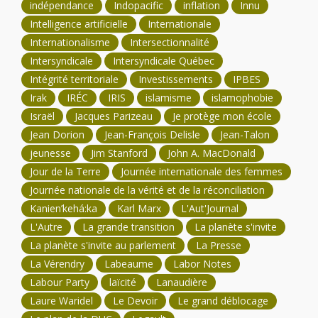
indépendance
Indopacific
inflation
Innu
Intelligence artificielle
Internationale
Internationalisme
Intersectionnalité
Intersyndicale
Intersyndicale Québec
Intégrité territoriale
Investissements
IPBES
Irak
IRÉC
IRIS
islamisme
islamophobie
Israël
Jacques Parizeau
Je protège mon école
Jean Dorion
Jean-François Delisle
Jean-Talon
jeunesse
Jim Stanford
John A. MacDonald
Jour de la Terre
Journée internationale des femmes
Journée nationale de la vérité et de la réconciliation
Kanien’kehá:ka
Karl Marx
L'Aut'Journal
L'Autre
La grande transition
La planète s'invite
La planète s'invite au parlement
La Presse
La Vérendry
Labeaume
Labor Notes
Labour Party
laïcité
Lanaudière
Laure Waridel
Le Devoir
Le grand déblocage