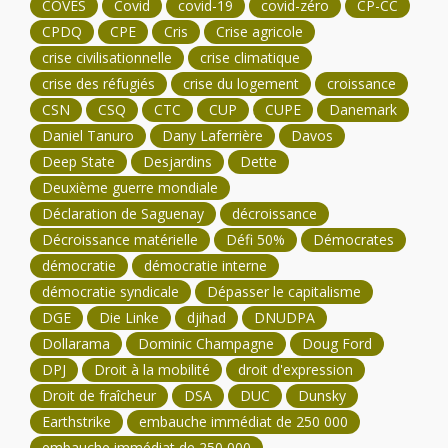
COVES
Covid
covid-19
covid-zéro
CP-CC
CPDQ
CPE
Cris
Crise agricole
crise civilisationnelle
crise climatique
crise des réfugiés
crise du logement
croissance
CSN
CSQ
CTC
CUP
CUPE
Danemark
Daniel Tanuro
Dany Laferrière
Davos
Deep State
Desjardins
Dette
Deuxième guerre mondiale
Déclaration de Saguenay
décroissance
Décroissance matérielle
Défi 50%
Démocrates
démocratie
démocratie interne
démocratie syndicale
Dépasser le capitalisme
DGE
Die Linke
djihad
DNUDPA
Dollarama
Dominic Champagne
Doug Ford
DPJ
Droit à la mobilité
droit d'expression
Droit de fraîcheur
DSA
DUC
Dunsky
Earthstrike
embauche immédiat de 250 000
embauche immédiat de 250 000