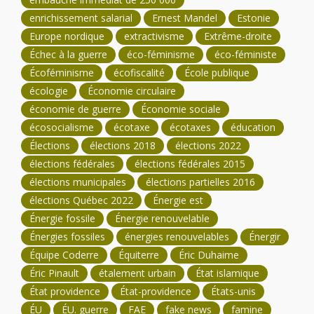
enrichissement salarial
Ernest Mandel
Estonie
Europe nordique
extractivisme
Extrême-droite
Échec à la guerre
éco-féminisme
éco-féministe
Écoféminisme
écofiscalité
École publique
écologie
Économie circulaire
économie de guerre
Économie sociale
écosocialisme
écotaxe
écotaxes
éducation
Élections
élections 2018
élections 2022
élections fédérales
élections fédérales 2015
élections municipales
élections partielles 2016
élections Québec 2022
Énergie est
Énergie fossile
Énergie renouvelable
Énergies fossiles
énergies renouvelables
Énergir
Équipe Coderre
Équiterre
Éric Duhaime
Éric Pinault
étalement urbain
État islamique
État providence
État-providence
États-unis
ÉU
ÉU. guerre
FAE
fake news
famine