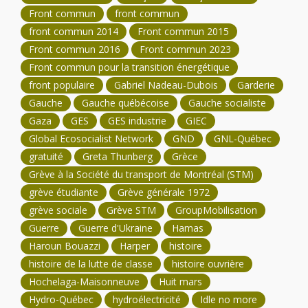
Front commun
front commun
front commun 2014
Front commun 2015
Front commun 2016
Front commun 2023
Front commun pour la transition énergétique
front populaire
Gabriel Nadeau-Dubois
Garderie
Gauche
Gauche québécoise
Gauche socialiste
Gaza
GES
GES industrie
GIEC
Global Ecosocialist Network
GND
GNL-Québec
gratuité
Greta Thunberg
Grèce
Grève à la Société du transport de Montréal (STM)
grève étudiante
Grève générale 1972
grève sociale
Grève STM
GroupMobilisation
Guerre
Guerre d'Ukraine
Hamas
Haroun Bouazzi
Harper
histoire
histoire de la lutte de classe
histoire ouvrière
Hochelaga-Maisonneuve
Huit mars
Hydro-Québec
hydroélectricité
Idle no more