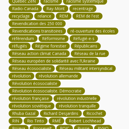
Québec ZéN
racisme
racisme systémique
Radio-Canada
Ray-Mont
recentrage
recyclage
relance
REM
REM de l'est
Revendication des 250 000
Revendications transitoires
ré-ouverture des écoles
référendum
Réformisme
Réfugié-e-s
réfugiés
Régime forestier
Républicains
Réseau action climat Canada
Réseau de la rue
Réseau européen de solidarité avec l’Ukraine
Réseau écosocialiste
Réseau militant intersyndical
révolution
révolution allemande
Révolution écosocialiste
Révolution écosocialiste. Démocratie
révolution française
révolution industrielle
révolution soviétique
révolution tranquille
Rhuba Gazal
Richard Desjardins
Ricochet
RIN
Rio Tinto
RMÉ
Robert Lochhead
Rojava
Roosevelt
RQIC
Russie
RVHQ