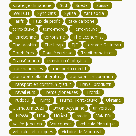
stratégie climatique
Sud
Suède
Suisse
SWITCH
Syndicats
Syriza
tarif social
Tarifs
Taux de profit
taxe carbone
terre-étuve
terre-mère
Terre-Neuve
Terrebonne
terrorisme
The Economist
The Jacobin
The Leap
TJC
tornade Gatineau
Tourbières
Tout-électrique
Traditionnalistes
TransCanada
transition écologique
transnationales
transport collectif
transport collectif gratuit
transport en commun
Transport en commun gratuit
Travail productif
Travailleurs
Trente glorieuses
Trotski
Trudeau
Trump
Trump. Terre-étuve
Ukraine
Ultimatum 2020
Union paysanne
université
UNRWA
UPA
UQÀM
vaccin
Val-d'Or
Vallée-Jonction
Vancouver
véhicule électrique
véhicules électriques
Victoire de Montréal