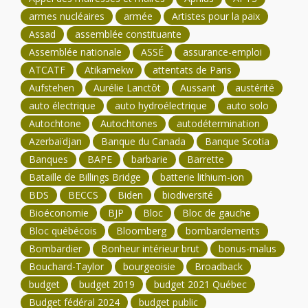
armes nucléaires
armée
Artistes pour la paix
Assad
assemblée constituante
Assemblée nationale
ASSÉ
assurance-emploi
ATCATF
Atikamekw
attentats de Paris
Aufstehen
Aurélie Lanctôt
Aussant
austérité
auto électrique
auto hydroélectrique
auto solo
Autochtone
Autochtones
autodétermination
Azerbaïdjan
Banque du Canada
Banque Scotia
Banques
BAPE
barbarie
Barrette
Bataille de Billings Bridge
batterie lithium-ion
BDS
BECCS
Biden
biodiversité
Bioéconomie
BJP
Bloc
Bloc de gauche
Bloc québécois
Bloomberg
bombardements
Bombardier
Bonheur intérieur brut
bonus-malus
Bouchard-Taylor
bourgeoisie
Broadback
budget
budget 2019
budget 2021 Québec
Budget fédéral 2024
budget public