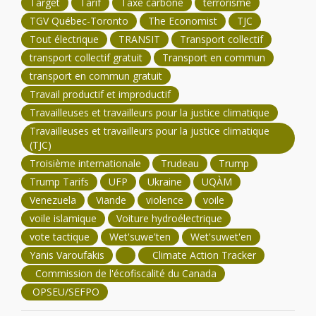
Target
Tarif
Taxe carbone
terrorisme
TGV Québec-Toronto
The Economist
TJC
Tout électrique
TRANSIT
Transport collectif
transport collectif gratuit
Transport en commun
transport en commun gratuit
Travail productif et improductif
Travailleuses et travailleurs pour la justice climatique
Travailleuses et travailleurs pour la justice climatique
(TJC)
Troisième internationale
Trudeau
Trump
Trump Tarifs
UFP
Ukraine
UQÀM
Venezuela
Viande
violence
voile
voile islamique
Voiture hydroélectrique
vote tactique
Wet'suwe'ten
Wet'suwet'en
Yanis Varoufakis
Climate Action Tracker
Commission de l'écofiscalité du Canada
OPSEU/SEFPO