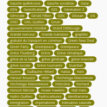
Gauche québécoise
Gauche socialiste
Gaza
GEN
Gentrification
GES
Génération Z
Génocide
Gérald Fillion
GIEC
Gitxsan
GN
GND
GNL-Québec
Gouin
gouvernement mondial
Grand Déblocage
Grande noirceur
Grande transition
graphite
gratuité du transport en commun
Green New Deal
Green Party
Greenpeace
Grennpeace
Greta Thunberg
Grèce
Grève climatique
grève de la faim
grève générale
grève inversée
grève sociale
Grève tournante
Guardian
Guerre
Guillaume Hébert
Haisla
Haïti
Haroun Bouazzi
Hitler
Hochelaga-Maisoneuve
Hochelaga-Maisonneuve
Holocène
homard
Honoré Mercier
Howie Hawkins
Huit mars
Hydro-Québec
hydrocarbures
identitarisme
immigration
impérialisme
Indexation salariale