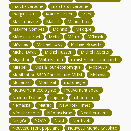
marché carbone
marché du carbone
marginalisme
Marine Le Pen
Marx
Masculinisme
Mattell
Mauna Loa
Maxime Combes
McInnis
Mexique
Mères au front
Métis
Métro
Mi'kmak
Mi'kmaq
Michael Löwy
Michael Roberts
Michel David
Michel Husson
Michel Roberts
Migration
Militarisation
ministère des Transports
Mirabel
Mise à jour économique
Mob6600
Mobilisation 6600 Parc-Nature MHM
Mohawk
Moi aussi
Montréal
motoneige
Mouvement écologiste
mouvement social
Nadeau-Dubois
napalm
nationalisme
Nemaska
Netflix
New York Times
Néo-fascisme
Néofascisme
Néolibéralisme
Nisga'a
NOAA
Nord
Northvolt
Nouveau Front populaire
Nouveau Monde Graphite