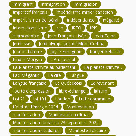
immigrant
immigration
Immigration
Impératif français
impérialisme minier canadien
Impérialisme néolibéral
Indépendance
inégalité
Internationalisme
Iran
IREQ
IRIS
islamophobie
Jean-François Lisée
Jean-Talon
Jeunesse
Jeux olympiques de Milan-Cortina
Jour de la terre
Joyce Echaguan
Kanyen'kehà:ka
Kinder Morgan
L'Aut'Journal
La Planète s'invite au parlement
La planète s'invite...
Lac-Mégantic
Laïcité
Langue
Langue française
Le Québécois
Le revenant
liberté d'expression
libre-échange
lithium
Loi 21
loi 101
London
Lutte commune
L’état de l’énergie 2024
Manifestation
manifestation
Manifestation climat
Manifestation climat du 23 septembre 2022
manifestation étudiante
Manifeste Solidaire