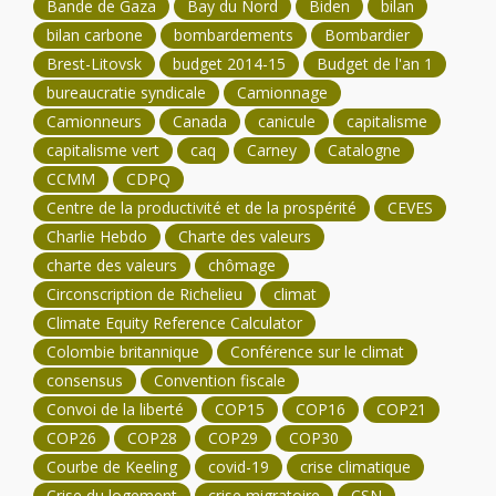
Bande de Gaza
Bay du Nord
Biden
bilan
bilan carbone
bombardements
Bombardier
Brest-Litovsk
budget 2014-15
Budget de l'an 1
bureaucratie syndicale
Camionnage
Camionneurs
Canada
canicule
capitalisme
capitalisme vert
caq
Carney
Catalogne
CCMM
CDPQ
Centre de la productivité et de la prospérité
CEVES
Charlie Hebdo
Charte des valeurs
charte des valeurs
chômage
Circonscription de Richelieu
climat
Climate Equity Reference Calculator
Colombie britannique
Conférence sur le climat
consensus
Convention fiscale
Convoi de la liberté
COP15
COP16
COP21
COP26
COP28
COP29
COP30
Courbe de Keeling
covid-19
crise climatique
Crise du logement
crise migratoire
CSN