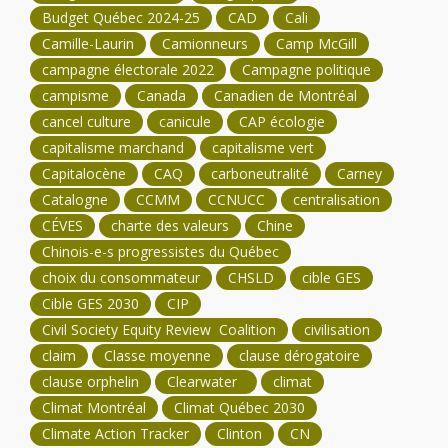
Budget Québec 2024-25
CAD
Cali
Camille-Laurin
Camionneurs
Camp McGill
campagne électorale 2022
Campagne politique
campisme
Canada
Canadien de Montréal
cancel culture
canicule
CAP écologie
capitalisme marchand
capitalisme vert
Capitalocène
CAQ
carboneutralité
Carney
Catalogne
CCMM
CCNUCC
centralisation
CÉVES
charte des valeurs
Chine
Chinois-e-s progressistes du Québec
choix du consommateur
CHSLD
cible GES
Cible GES 2030
CIP
Civil Society Equity Review Coalition
civilisation
claim
Classe moyenne
clause dérogatoire
clause orphelin
Clearwater
climat
Climat Montréal
Climat Québec 2030
Climate Action Tracker
Clinton
CN