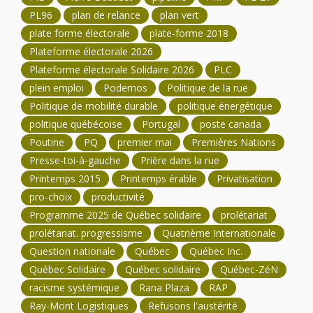
PL96
plan de relance
plan vert
plate forme électorale
plate-forme 2018
Plateforme électorale 2026
Plateforme électorale Solidaire 2026
PLC
plein emploi
Podemos
Politique de la rue
Politique de mobilité durable
politique énergétique
politique québécoise
Portugal
poste canada
Poutine
PQ
premier mai
Premières Nations
Presse-toi-à-gauche
Prière dans la rue
Printemps 2015
Printemps érable
Privatisation
pro-choix
productivité
Programme 2025 de Québec solidaire
prolétariat
prolétariat. progressisme
Quatrième Internationale
Question nationale
Québec
Québec Inc.
Québec Solidaire
Québec solidaire
Québec-ZéN
racisme systémique
Rana Plaza
RAP
Ray-Mont Logistiques
Refusons l'austérité