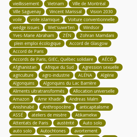
vieillissement
Vietnam
Ville de Montréal
Ville Saguenay
Vincent Marissal
Vision 2030
voile
voile islamique
Voiture conventionnelle
wedge issues
Wet'suwe'ten
Windsor
Yves-Marie Abraham
ZÉN
Zohran Mamdani
plein emploi écologique
Accord de Glasgow
Accord de Paris
Accords de Paris, GIEC, Québec solidaire
AÉCG
Afghanistan
Afrique du Sud
Agression sexuelle
agriculture
agro-industrie
ALÉNA
Algérie
Algonquins
Algonquins du Lac Barrière
Aliments ultratransformés
Allocation universelle
Amazon
Amir Khadir
Andreas Malm
Anishinabé
Anthropocène
anticapitalisme
ASSÉ
ateliers de misère
Atikamekw
Attentats de Paris
austérité
Auto solo
auto solo
Autochtones
avortement