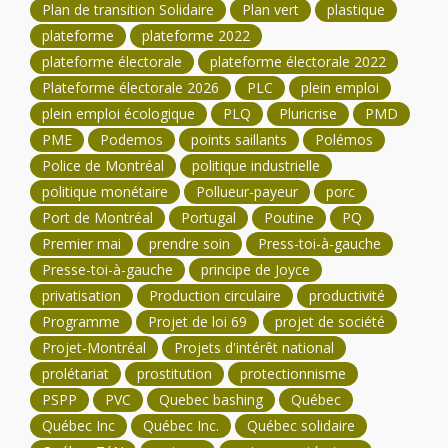
Plan de transition Solidaire
Plan vert
plastique
plateforme
plateforme 2022
plateforme électorale
plateforme électorale 2022
Plateforme électorale 2026
PLC
plein emploi
plein emploi écologique
PLQ
Pluricrise
PMD
PME
Podemos
points saillants
Polémos
Police de Montréal
politique industrielle
politique monétaire
Pollueur-payeur
porc
Port de Montréal
Portugal
Poutine
PQ
Premier mai
prendre soin
Press-toi-à-gauche
Presse-toi-à-gauche
principe de Joyce
privatisation
Production circulaire
productivité
Programme
Projet de loi 69
projet de société
Projet-Montréal
Projets d'intérêt national
prolétariat
prostitution
protectionnisme
PSPP
PVC
Quebec bashing
Québec
Québec Inc
Québec Inc.
Québec solidaire