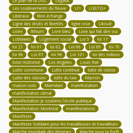
Le plan de la DUC
Legault
Les soulèvements du fleuve
LFI
LGBTQ+
Libéraux
libre-échange
Ligne des droits et libertés
ligne rose
Likoud
Lisée
lithium
Livre bleu
Livre qui fait dire oui
Loblawes
Logement social
Loi 5
loi 17
loi 21
loi 61
loi 62
Loi 66
Loi 69
loi 70
loi 96
Loi 97
loi 98
Loi 101
loi des Indiens
loisir motorisé
Los Angeles
Louis Riel
Lutte commune
Lutte continue
lutte de classe
Lutte des classes
lutte du taxi
Macron
maison solo
Mamdani
manifestation
manifestation climat
Manifestation Je soutiens l'école publique
Manifestation Montréal
manifestations
Manifeste
Manifeste Solidaire pour les travailleuses et travailleurs
Marche mondiale des femmes
Marche pour la forêt