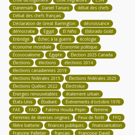
Danemark
Daniel Tanuro
débat des chefs
Débat des chefs français
Déclaration de Great Barrington
décroissance
démocratie
Egypt
El Niño
Eldorado Gold
Enbridge
Échec à la guerre
écologie
économie mondiale
Économie politique
Écosocialisme
Égypte
Élection 2025 Canada
Élections
élections
élections 2014
élections canadiennes 2019
élections fédérales 2015
Élections fédérales 2025
Élections Québec 2022
Électrolux
Énergies renouvelables
étalement urbain
États-Unis
Étudiant
Événements d'octobre 1970
FAE
FAO
Fatima Houda-Pepin
femme
Femmes de diverses origines
Feux de forêt
FFQ
filière batterie
finances publiques
financiarisation
Francine Pelletier
français
Françoise David