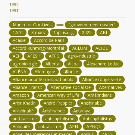
1992
1991
March for Our Lives
"gouvernement ouvrier"
1.5°C
8 mars
15plus.org
2025
ABI
Acadie
Accord de Paris
Accord Kunming-Montréal
ACEUM
ACIDE
AEI
AFESH
AFPC
agro-industrie
agrobiologie
Alberta
Alcoa
Alexandre Leduc
ALÉNA
Allemagne
alliance
Alliance pour le transport public
Alliance rouge-verte
Alliance Transit
Alternative socialiste
Alternatives
Amazon
American Way of Life
Amérindiens
Amir Khadir
André Frappier
Anishinabe
Anishinabé
Anishnabee
Antarsya
anti-racisme
anticapitalisme
Anticapitalistas
Antiquité
antiracisme
APN
APNQL
Appel des mairesses et maires
Aprilus
APTS