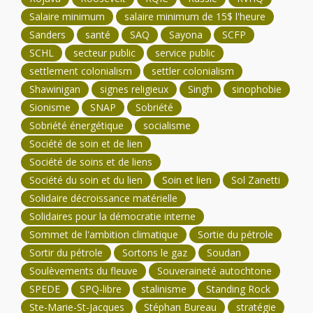
Salaire minimum
salaire minimum de 15$ l'heure
Sanders
santé
SAQ
Sayona
SCFP
SCHL
secteur public
service public
settlement colonialism
settler colonialism
Shawinigan
signes religieux
Singh
sinophobie
Sionisme
SNAP
Sobriété
Sobriété énergétique
socialisme
Société de soin et de lien
Société de soins et de liens
Société du soin et du lien
Soin et lien
Sol Zanetti
Solidaire décroissance matérielle
Solidaires pour la démocratie interne
Sommet de l'ambition climatique
Sortie du pétrole
Sortir du pétrole
Sortons le gaz
Soudan
Soulèvements du fleuve
Souveraineté autochtone
SPEDE
SPQ-libre
stalinisme
Standing Rock
Ste-Marie-St-Jacques
Stéphan Bureau
stratégie