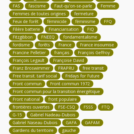
FAS
fascisme
Faut-qu'on-se-parle
Femme
Femmes de toutes origines
fermeture
Feux de forêt
féminicide
féminisme
FFQ
Filière batterie
Financiarisation
FIQ
Fitzgibbon
FNEEQ
fondamentalisme
fordisme
forêts
France
France insoumise
Francine Pelletier
français
François Geffroy
François Legault
Françoise David
Franz Broswimmer
FRAPRU
free transit
Free transit. tarif social
Fridays for Future
Front commun
Front commun 1972
Front commun pour la transition énergétique
Front national
front populaire
frontières ouvertes
FSE-CSQ
FSSS
FTQ
G-15
Gabriel Nadeau-Dubois
Gabriel Naseau-Dubois
GAFA
GAFAM
Gardiens du territoire
gauche