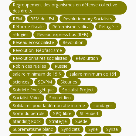
Regroupement des organismes en défense collective
des droits
REM
REM de l'Est
Revolutionnary Socialists
Réforme fiscale
Réformisme radical
Réfugié-e
réfugiés
Réseau express bus (REB)
Réseau écosocialiste
Révolution
Révolution. Néofascisme
Révolutionnaires socialistes
Révoluttion
Robin des ruelles
Russie
salaire minimum de 15 $
salaire minimum de 15$
sciences
SEVPM
Skouries
Sobriété énergétique
Socialist Project
Socialist Voice
Soin et lien
Solidaires pour la démocratie interne
sondages
Sortir du pétrole
SPQ-libre
St-Hubert
Standing Rock
Stratégie
Suède
Suprématisme blanc
Syndicats
Syrie
Syriza