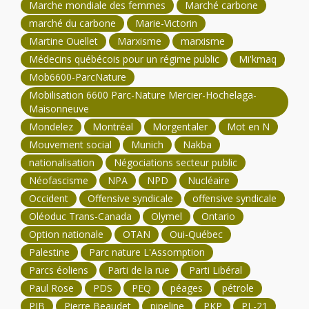
Marche mondiale des femmes
Marché carbone
marché du carbone
Marie-Victorin
Martine Ouellet
Marxisme
marxisme
Médecins québécois pour un régime public
Mi'kmaq
Mob6600-ParcNature
Mobilisation 6600 Parc-Nature Mercier-Hochelaga-
Maisonneuve
Mondelez
Montréal
Morgentaler
Mot en N
Mouvement social
Munich
Nakba
nationalisation
Négociations secteur public
Néofascisme
NPA
NPD
Nucléaire
Occident
Offensive syndicale
offensive syndicale
Oléoduc Trans-Canada
Olymel
Ontario
Option nationale
OTAN
Oui-Québec
Palestine
Parc nature L'Assomption
Parcs éoliens
Parti de la rue
Parti Libéral
Paul Rose
PDS
PEQ
péages
pétrole
PIB
Pierre Beaudet
pipeline
PKP
PL-21