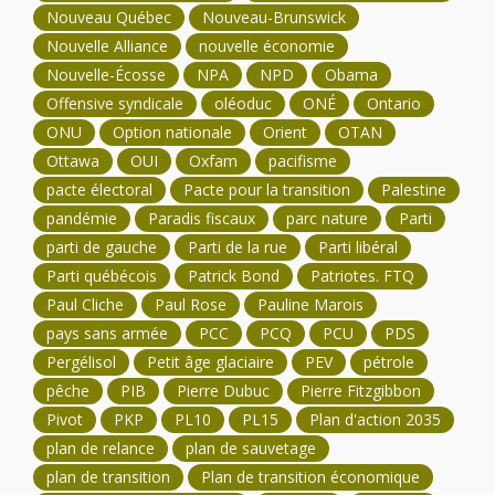
Nouveau Québec
Nouveau-Brunswick
Nouvelle Alliance
nouvelle économie
Nouvelle-Écosse
NPA
NPD
Obama
Offensive syndicale
oléoduc
ONÉ
Ontario
ONU
Option nationale
Orient
OTAN
Ottawa
OUI
Oxfam
pacifisme
pacte électoral
Pacte pour la transition
Palestine
pandémie
Paradis fiscaux
parc nature
Parti
parti de gauche
Parti de la rue
Parti libéral
Parti québécois
Patrick Bond
Patriotes. FTQ
Paul Cliche
Paul Rose
Pauline Marois
pays sans armée
PCC
PCQ
PCU
PDS
Pergélisol
Petit âge glaciaire
PEV
pétrole
pêche
PIB
Pierre Dubuc
Pierre Fitzgibbon
Pivot
PKP
PL10
PL15
Plan d'action 2035
plan de relance
plan de sauvetage
plan de transition
Plan de transition économique