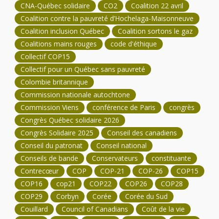
CNA-Québec solidaire
CO2
Coalition 22 avril
Coalition contre la pauvreté d’Hochelaga-Maisonneuve
Coalition inclusion Québec
Coalition sortons le gaz
Coalitions mains rouges
code d'éthique
Collectif COP15
Collectif pour un Québec sans pauvreté
Colombie britannique
Commission nationale autochtone
Commission Viens
conférence de Paris
congrès
Congrès Québec solidaire 2026
Congrès Solidaire 2025
Conseil des canadiens
Conseil du patronat
Conseil national
Conseils de bande
Conservateurs
constituante
Contrecœur
COP
COP-21
COP-26
COP15
COP16
cop21
COP22
COP26
COP28
COP29
Corbyn
Corée
Corée du Sud
Couillard
Council of Canadians
Coût de la vie