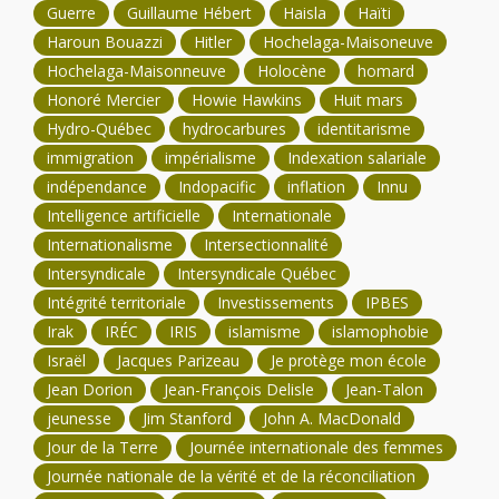
Guerre
Guillaume Hébert
Haisla
Haïti
Haroun Bouazzi
Hitler
Hochelaga-Maisoneuve
Hochelaga-Maisonneuve
Holocène
homard
Honoré Mercier
Howie Hawkins
Huit mars
Hydro-Québec
hydrocarbures
identitarisme
immigration
impérialisme
Indexation salariale
indépendance
Indopacific
inflation
Innu
Intelligence artificielle
Internationale
Internationalisme
Intersectionnalité
Intersyndicale
Intersyndicale Québec
Intégrité territoriale
Investissements
IPBES
Irak
IRÉC
IRIS
islamisme
islamophobie
Israël
Jacques Parizeau
Je protège mon école
Jean Dorion
Jean-François Delisle
Jean-Talon
jeunesse
Jim Stanford
John A. MacDonald
Jour de la Terre
Journée internationale des femmes
Journée nationale de la vérité et de la réconciliation