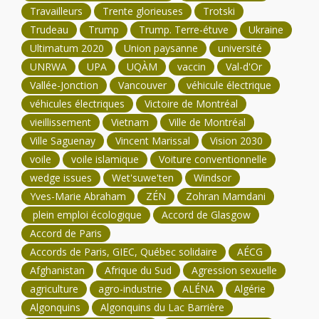
Travailleurs
Trente glorieuses
Trotski
Trudeau
Trump
Trump. Terre-étuve
Ukraine
Ultimatum 2020
Union paysanne
université
UNRWA
UPA
UQÀM
vaccin
Val-d'Or
Vallée-Jonction
Vancouver
véhicule électrique
véhicules électriques
Victoire de Montréal
vieillissement
Vietnam
Ville de Montréal
Ville Saguenay
Vincent Marissal
Vision 2030
voile
voile islamique
Voiture conventionnelle
wedge issues
Wet'suwe'ten
Windsor
Yves-Marie Abraham
ZÉN
Zohran Mamdani
plein emploi écologique
Accord de Glasgow
Accord de Paris
Accords de Paris, GIEC, Québec solidaire
AÉCG
Afghanistan
Afrique du Sud
Agression sexuelle
agriculture
agro-industrie
ALÉNA
Algérie
Algonquins
Algonquins du Lac Barrière