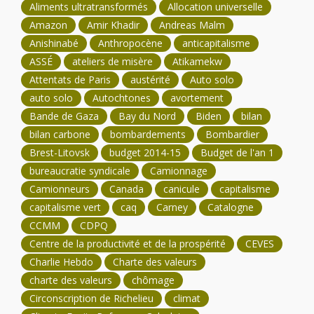
Aliments ultratransformés
Allocation universelle
Amazon
Amir Khadir
Andreas Malm
Anishinabé
Anthropocène
anticapitalisme
ASSÉ
ateliers de misère
Atikamekw
Attentats de Paris
austérité
Auto solo
auto solo
Autochtones
avortement
Bande de Gaza
Bay du Nord
Biden
bilan
bilan carbone
bombardements
Bombardier
Brest-Litovsk
budget 2014-15
Budget de l'an 1
bureaucratie syndicale
Camionnage
Camionneurs
Canada
canicule
capitalisme
capitalisme vert
caq
Carney
Catalogne
CCMM
CDPQ
Centre de la productivité et de la prospérité
CEVES
Charlie Hebdo
Charte des valeurs
charte des valeurs
chômage
Circonscription de Richelieu
climat