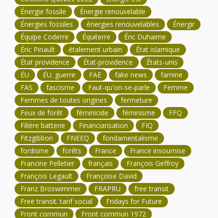
Énergie fossile
Énergie renouvelable
Énergies fossiles
énergies renouvelables
Énergir
Équipe Coderre
Équiterre
Éric Duhaime
Éric Pinault
étalement urbain
État islamique
État providence
État-providence
États-unis
ÉU
ÉU. guerre
FAE
fake news
famine
FAS
fascisme
Faut-qu'on-se-parle
Femme
Femmes de toutes origines
fermeture
Feux de forêt
féminicide
féminisme
FFQ
Filière batterie
Financiarisation
FIQ
Fitzgibbon
FNEEQ
fondamentalisme
fordisme
forêts
France
France insoumise
Francine Pelletier
français
François Geffroy
François Legault
Françoise David
Franz Broswimmer
FRAPRU
free transit
Free transit. tarif social
Fridays for Future
Front commun
Front commun 1972