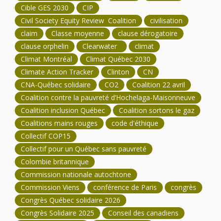
Cible GES 2030
CIP
Civil Society Equity Review Coalition
civilisation
claim
Classe moyenne
clause dérogatoire
clause orphelin
Clearwater
climat
Climat Montréal
Climat Québec 2030
Climate Action Tracker
Clinton
CN
CNA-Québec solidaire
CO2
Coalition 22 avril
Coalition contre la pauvreté d’Hochelaga-Maisonneuve
Coalition inclusion Québec
Coalition sortons le gaz
Coalitions mains rouges
code d'éthique
Collectif COP15
Collectif pour un Québec sans pauvreté
Colombie britannique
Commission nationale autochtone
Commission Viens
conférence de Paris
congrès
Congrès Québec solidaire 2026
Congrès Solidaire 2025
Conseil des canadiens