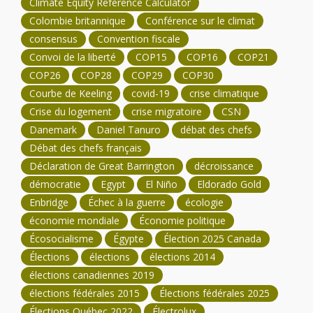
Climate Equity Reference Calculator
Colombie britannique
Conférence sur le climat
consensus
Convention fiscale
Convoi de la liberté
COP15
COP16
COP21
COP26
COP28
COP29
COP30
Courbe de Keeling
covid-19
crise climatique
Crise du logement
crise migratoire
CSN
Danemark
Daniel Tanuro
débat des chefs
Débat des chefs français
Déclaration de Great Barrington
décroissance
démocratie
Egypt
El Niño
Eldorado Gold
Enbridge
Échec à la guerre
écologie
économie mondiale
Économie politique
Écosocialisme
Égypte
Élection 2025 Canada
Élections
élections
élections 2014
élections canadiennes 2019
élections fédérales 2015
Élections fédérales 2025
Élections Québec 2022
Électrolux