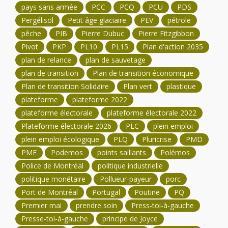
pays sans armée
PCC
PCQ
PCU
PDS
Pergélisol
Petit âge glaciaire
PEV
pétrole
pêche
PIB
Pierre Dubuc
Pierre Fitzgibbon
Pivot
PKP
PL10
PL15
Plan d'action 2035
plan de relance
plan de sauvetage
plan de transition
Plan de transition économique
Plan de transition Solidaire
Plan vert
plastique
plateforme
plateforme 2022
plateforme électorale
plateforme électorale 2022
Plateforme électorale 2026
PLC
plein emploi
plein emploi écologique
PLQ
Pluricrise
PMD
PME
Podemos
points saillants
Polémos
Police de Montréal
politique industrielle
politique monétaire
Pollueur-payeur
porc
Port de Montréal
Portugal
Poutine
PQ
Premier mai
prendre soin
Press-toi-à-gauche
Presse-toi-à-gauche
principe de Joyce