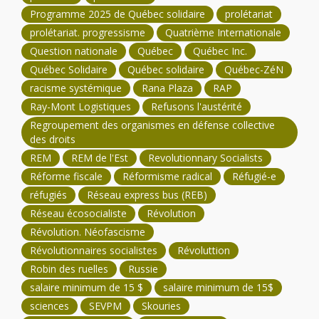
Programme 2025 de Québec solidaire
prolétariat
prolétariat. progressisme
Quatrième Internationale
Question nationale
Québec
Québec Inc.
Québec Solidaire
Québec solidaire
Québec-ZéN
racisme systémique
Rana Plaza
RAP
Ray-Mont Logistiques
Refusons l'austérité
Regroupement des organismes en défense collective
des droits
REM
REM de l'Est
Revolutionnary Socialists
Réforme fiscale
Réformisme radical
Réfugié-e
réfugiés
Réseau express bus (REB)
Réseau écosocialiste
Révolution
Révolution. Néofascisme
Révolutionnaires socialistes
Révoluttion
Robin des ruelles
Russie
salaire minimum de 15 $
salaire minimum de 15$
sciences
SEVPM
Skouries