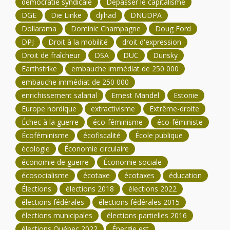
démocratie syndicale
Dépasser le capitalisme
DGE
Die Linke
djihad
DNUDPA
Dollarama
Dominic Champagne
Doug Ford
DPJ
Droit à la mobilité
droit d'expression
Droit de fraîcheur
DSA
DUC
Dunsky
Earthstrike
embauche immédiat de 250 000
embauche immédiat de 250 000
enrichissement salarial
Ernest Mandel
Estonie
Europe nordique
extractivisme
Extrême-droite
Échec à la guerre
éco-féminisme
éco-féministe
Écoféminisme
écofiscalité
École publique
écologie
Économie circulaire
économie de guerre
Économie sociale
écosocialisme
écotaxe
écotaxes
éducation
Élections
élections 2018
élections 2022
élections fédérales
élections fédérales 2015
élections municipales
élections partielles 2016
élections Québec 2022
Énergie est