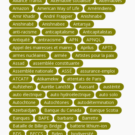
Alliance Transit
Alternative socialiste
Alternatives
Amazon
American Way of Life
Amérindiens
Amir Khadir
André Frappier
Anishinabe
Anishinabé
Anishnabee
Antarsya
anti-racisme
anticapitalisme
Anticapitalistas
Antiquité
antiracisme
APN
APNQL
Appel des mairesses et maires
Aprilus
APTS
armes nucléaires
armée
Artistes pour la paix
Assad
assemblée constituante
Assemblée nationale
ASSÉ
assurance-emploi
ATCATF
Atikamekw
attentats de Paris
Aufstehen
Aurélie Lanctôt
Aussant
austérité
auto électrique
auto hydroélectrique
auto solo
Autochtone
Autochtones
autodétermination
Azerbaïdjan
Banque du Canada
Banque Scotia
Banques
BAPE
barbarie
Barrette
Bataille de Billings Bridge
batterie lithium-ion
BDS
BECCS
Biden
biodiversité