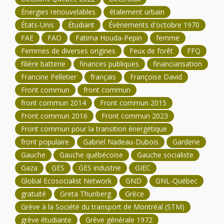
Énergies renouvelables
étalement urbain
États-Unis
Étudiant
Événements d'octobre 1970
FAE
FAO
Fatima Houda-Pepin
femme
Femmes de diverses origines
Feux de forêt
FFQ
filière batterie
finances publiques
financiarisation
Francine Pelletier
français
Françoise David
Front commun
front commun
front commun 2014
Front commun 2015
Front commun 2016
Front commun 2023
Front commun pour la transition énergétique
front populaire
Gabriel Nadeau-Dubois
Garderie
Gauche
Gauche québécoise
Gauche socialiste
Gaza
GES
GES industrie
GIEC
Global Ecosocialist Network
GND
GNL-Québec
gratuité
Greta Thunberg
Grèce
Grève à la Société du transport de Montréal (STM)
grève étudiante
Grève générale 1972