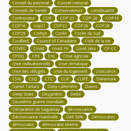
Conseil du patronat
Conseil national
Conseils de bande
Conservateurs
constituante
Contrecœur
COP
COP-21
COP-26
COP15
COP16
cop21
COP22
COP26
COP28
COP29
Corbyn
Corée
Corée du Sud
Couillard
Council of Canadians
Coût de la vie
COVES
Covid
covid-19
covid-zéro
CP-CC
CPDQ
CPE
Cris
Crise agricole
crise civilisationnelle
crise climatique
crise des réfugiés
crise du logement
croissance
CSN
CSQ
CTC
CUP
CUPE
Danemark
Daniel Tanuro
Dany Laferrière
Davos
Deep State
Desjardins
Dette
Deuxième guerre mondiale
Déclaration de Saguenay
décroissance
Décroissance matérielle
Défi 50%
Démocrates
démocratie
démocratie interne