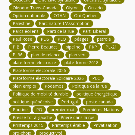
Oléoduc Trans-Canada
Olymel
Ontario
Option nationale
OTAN
Oui-Québec
Palestine
Parc nature L'Assomption
Parcs éoliens
Parti de la rue
Parti Libéral
Paul Rose
PDS
PEQ
péages
pétrole
PIB
Pierre Beaudet
pipeline
PKP
PL-21
PL96
plan de relance
plan vert
plate forme électorale
plate-forme 2018
Plateforme électorale 2026
Plateforme électorale Solidaire 2026
PLC
plein emploi
Podemos
Politique de la rue
Politique de mobilité durable
politique énergétique
politique québécoise
Portugal
poste canada
Poutine
PQ
premier mai
Premières Nations
Presse-toi-à-gauche
Prière dans la rue
Printemps 2015
Printemps érable
Privatisation
pro-choix
productivité