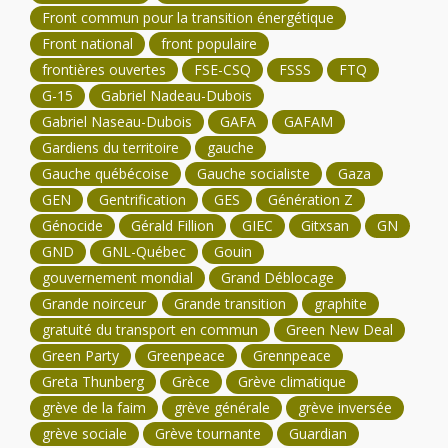
Front commun pour la transition énergétique
Front national
front populaire
frontières ouvertes
FSE-CSQ
FSSS
FTQ
G-15
Gabriel Nadeau-Dubois
Gabriel Naseau-Dubois
GAFA
GAFAM
Gardiens du territoire
gauche
Gauche québécoise
Gauche socialiste
Gaza
GEN
Gentrification
GES
Génération Z
Génocide
Gérald Fillion
GIEC
Gitxsan
GN
GND
GNL-Québec
Gouin
gouvernement mondial
Grand Déblocage
Grande noirceur
Grande transition
graphite
gratuité du transport en commun
Green New Deal
Green Party
Greenpeace
Grennpeace
Greta Thunberg
Grèce
Grève climatique
grève de la faim
grève générale
grève inversée
grève sociale
Grève tournante
Guardian