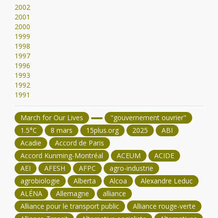
2002
2001
2000
1999
1998
1997
1996
1993
1992
1991
March for Our Lives
"gouvernement ouvrier"
1.5°C
8 mars
15plus.org
2025
ABI
Acadie
Accord de Paris
Accord Kunming-Montréal
ACEUM
ACIDE
AEI
AFESH
AFPC
agro-industrie
agrobiologie
Alberta
Alcoa
Alexandre Leduc
ALÉNA
Allemagne
alliance
Alliance pour le transport public
Alliance rouge-verte