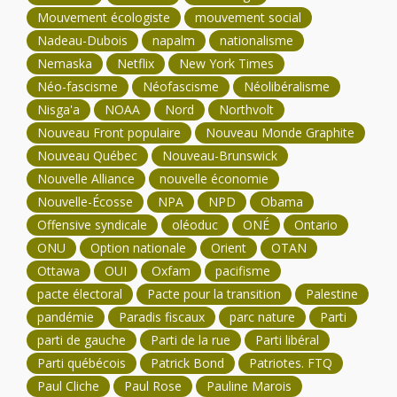
Mouvement écologiste
mouvement social
Nadeau-Dubois
napalm
nationalisme
Nemaska
Netflix
New York Times
Néo-fascisme
Néofascisme
Néolibéralisme
Nisga'a
NOAA
Nord
Northvolt
Nouveau Front populaire
Nouveau Monde Graphite
Nouveau Québec
Nouveau-Brunswick
Nouvelle Alliance
nouvelle économie
Nouvelle-Écosse
NPA
NPD
Obama
Offensive syndicale
oléoduc
ONÉ
Ontario
ONU
Option nationale
Orient
OTAN
Ottawa
OUI
Oxfam
pacifisme
pacte électoral
Pacte pour la transition
Palestine
pandémie
Paradis fiscaux
parc nature
Parti
parti de gauche
Parti de la rue
Parti libéral
Parti québécois
Patrick Bond
Patriotes. FTQ
Paul Cliche
Paul Rose
Pauline Marois