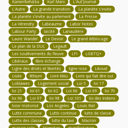
Kanien’kehá:ka
Karl Marx
L'Aut'Journal
L'Autre
La grande transition
La planète s'invite
La planète s'invite au parlement
La Presse
La Vérendry
Labeaume
Labor Notes
Labour Party
laïcité
Lanaudière
Laure Waridel
Le Devoir
Le grand déblocage
Le plan de la DUC
Legault
Les soulèvements du fleuve
LFI
LGBTQ+
Libéraux
libre-échange
Ligne des droits et libertés
ligne rose
Likoud
Lisée
lithium
Livre bleu
Livre qui fait dire oui
Loblawes
Logement social
Loi 5
loi 17
loi 21
loi 61
loi 62
Loi 66
Loi 69
loi 70
loi 96
Loi 97
loi 98
Loi 101
loi des Indiens
loisir motorisé
Los Angeles
Louis Riel
Lutte commune
Lutte continue
lutte de classe
Lutte des classes
lutte du taxi
Macron
maison solo
Mamdani
manifestation