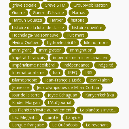
grève sociale
Grève STM
GroupMobilisation
Guerre
Guerre d'Ukraine
Hamas
Haroun Bouazzi
Harper
histoire
histoire de la lutte de classe
histoire ouvrière
Hochelaga-Maisonneuve
Huit mars
Hydro-Québec
hydroélectricité
Idle no more
immigrant
immigration
Immigration
Impératif français
impérialisme minier canadien
Impérialisme néolibéral
Indépendance
inégalité
Internationalisme
Iran
IREQ
IRIS
islamophobie
Jean-François Lisée
Jean-Talon
Jeunesse
Jeux olympiques de Milan-Cortina
Jour de la terre
Joyce Echaguan
Kanyen'kehà:ka
Kinder Morgan
L'Aut'Journal
La Planète s'invite au parlement
La planète s'invite...
Lac-Mégantic
Laïcité
Langue
Langue française
Le Québécois
Le revenant