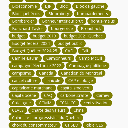
Bioéconomie
BJP
Bloc
Bloc de gauche
Bloc québécois
Bloomberg
bombardements
Bombardier
Bonheur intérieur brut
bonus-malus
Bouchard-Taylor
bourgeoisie
Broadback
budget
budget 2019
budget 2021 Québec
Budget fédéral 2024
budget public
Budget Québec 2024-25
CAD
Cali
Camille-Laurin
Camionneurs
Camp McGill
campagne électorale 2022
Campagne politique
campisme
Canada
Canadien de Montréal
cancel culture
canicule
CAP écologie
capitalisme marchand
capitalisme vert
Capitalocène
CAQ
carboneutralité
Carney
Catalogne
CCMM
CCNUCC
centralisation
CÉVES
charte des valeurs
Chine
Chinois-e-s progressistes du Québec
choix du consommateur
CHSLD
cible GES