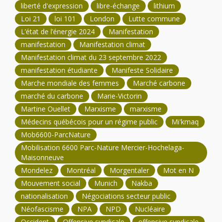
liberté d'expression
libre-échange
lithium
Loi 21
loi 101
London
Lutte commune
L’état de l’énergie 2024
Manifestation
manifestation
Manifestation climat
Manifestation climat du 23 septembre 2022
manifestation étudiante
Manifeste Solidaire
Marche mondiale des femmes
Marché carbone
marché du carbone
Marie-Victorin
Martine Ouellet
Marxisme
marxisme
Médecins québécois pour un régime public
Mi'kmaq
Mob6600-ParcNature
Mobilisation 6600 Parc-Nature Mercier-Hochelaga-
Maisonneuve
Mondelez
Montréal
Morgentaler
Mot en N
Mouvement social
Munich
Nakba
nationalisation
Négociations secteur public
Néofascisme
NPA
NPD
Nucléaire
Occident
Offensive syndicale
offensive syndicale