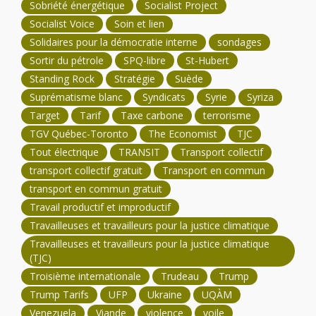
Sobriété énergétique
Socialist Project
Socialist Voice
Soin et lien
Solidaires pour la démocratie interne
sondages
Sortir du pétrole
SPQ-libre
St-Hubert
Standing Rock
Stratégie
Suède
Suprématisme blanc
Syndicats
Syrie
Syriza
Target
Tarif
Taxe carbone
terrorisme
TGV Québec-Toronto
The Economist
TJC
Tout électrique
TRANSIT
Transport collectif
transport collectif gratuit
Transport en commun
transport en commun gratuit
Travail productif et improductif
Travailleuses et travailleurs pour la justice climatique
Travailleuses et travailleurs pour la justice climatique
(TJC)
Troisième internationale
Trudeau
Trump
Trump Tarifs
UFP
Ukraine
UQÀM
Venezuela
Viande
violence
voile