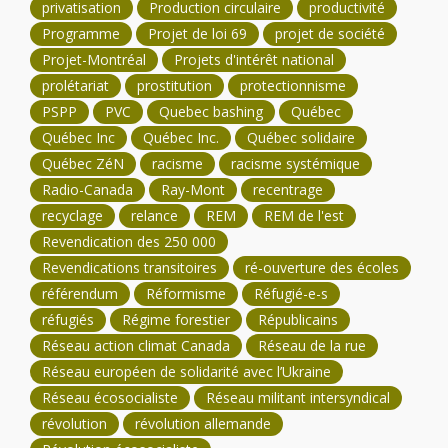
privatisation
Production circulaire
productivité
Programme
Projet de loi 69
projet de société
Projet-Montréal
Projets d'intérêt national
prolétariat
prostitution
protectionnisme
PSPP
PVC
Quebec bashing
Québec
Québec Inc
Québec Inc.
Québec solidaire
Québec ZéN
racisme
racisme systémique
Radio-Canada
Ray-Mont
recentrage
recyclage
relance
REM
REM de l'est
Revendication des 250 000
Revendications transitoires
ré-ouverture des écoles
référendum
Réformisme
Réfugié-e-s
réfugiés
Régime forestier
Républicains
Réseau action climat Canada
Réseau de la rue
Réseau européen de solidarité avec l’Ukraine
Réseau écosocialiste
Réseau militant intersyndical
révolution
révolution allemande