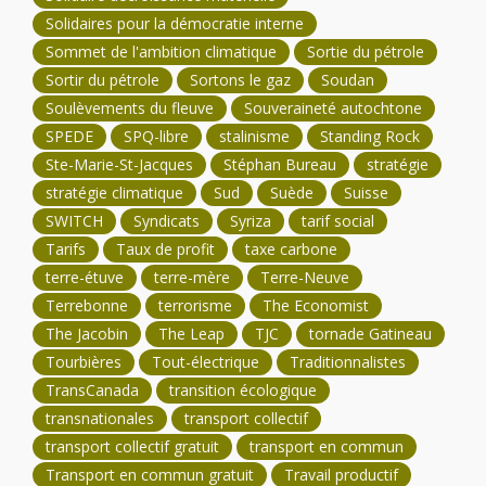
Solidaires pour la démocratie interne
Sommet de l'ambition climatique
Sortie du pétrole
Sortir du pétrole
Sortons le gaz
Soudan
Soulèvements du fleuve
Souveraineté autochtone
SPEDE
SPQ-libre
stalinisme
Standing Rock
Ste-Marie-St-Jacques
Stéphan Bureau
stratégie
stratégie climatique
Sud
Suède
Suisse
SWITCH
Syndicats
Syriza
tarif social
Tarifs
Taux de profit
taxe carbone
terre-étuve
terre-mère
Terre-Neuve
Terrebonne
terrorisme
The Economist
The Jacobin
The Leap
TJC
tornade Gatineau
Tourbières
Tout-électrique
Traditionnalistes
TransCanada
transition écologique
transnationales
transport collectif
transport collectif gratuit
transport en commun
Transport en commun gratuit
Travail productif