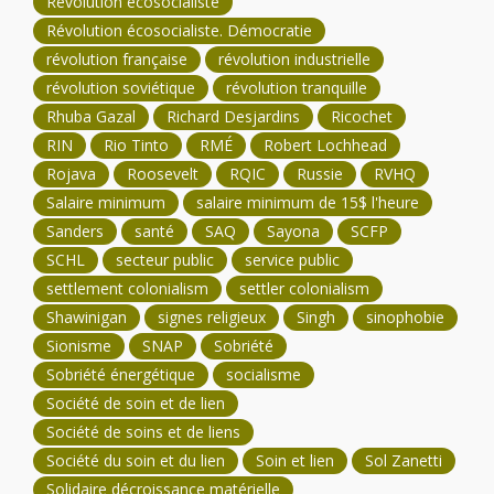
Révolution écosocialiste
Révolution écosocialiste. Démocratie
révolution française
révolution industrielle
révolution soviétique
révolution tranquille
Rhuba Gazal
Richard Desjardins
Ricochet
RIN
Rio Tinto
RMÉ
Robert Lochhead
Rojava
Roosevelt
RQIC
Russie
RVHQ
Salaire minimum
salaire minimum de 15$ l'heure
Sanders
santé
SAQ
Sayona
SCFP
SCHL
secteur public
service public
settlement colonialism
settler colonialism
Shawinigan
signes religieux
Singh
sinophobie
Sionisme
SNAP
Sobriété
Sobriété énergétique
socialisme
Société de soin et de lien
Société de soins et de liens
Société du soin et du lien
Soin et lien
Sol Zanetti
Solidaire décroissance matérielle