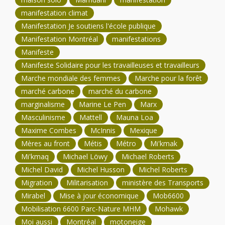
manifestation climat
Manifestation Je soutiens l'école publique
Manifestation Montréal
manifestations
Manifeste
Manifeste Solidaire pour les travailleuses et travailleurs
Marche mondiale des femmes
Marche pour la forêt
marché carbone
marché du carbone
marginalisme
Marine Le Pen
Marx
Masculinisme
Mattell
Mauna Loa
Maxime Combes
McInnis
Mexique
Mères au front
Métis
Métro
Mi'kmak
Mi'kmaq
Michael Löwy
Michael Roberts
Michel David
Michel Husson
Michel Roberts
Migration
Militarisation
ministère des Transports
Mirabel
Mise à jour économique
Mob6600
Mobilisation 6600 Parc-Nature MHM
Mohawk
Moi aussi
Montréal
motoneige