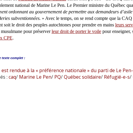
ement national de Marine Le Pen. Le Premier ministre du Québec qual
ent ordonnant au gouvernement de permettre aux demandeurs d’asile d
eries subventionnées.
» Avec le temps, on se rend compte que la CAQ n
t soit le droit des peuples autochtones pour prendre en mains
leurs ser
é musulmane pour préserver
leur droit de porter le voile
pour enseigner, 
ux CPE
.
e
texte complet :
est rendue à la « préférence nationale » du parti de Le Pen
és :
caq
/
Marine Le Pen
/
PQ
/
Québec solidaire
/
Réfugié-e-s
/