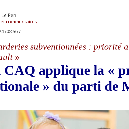
 Le Pen
 et commentaires
4 /08:56 /
rderies subventionnées : priorité a
ault
»
 CAQ applique la « p
tionale » du parti de