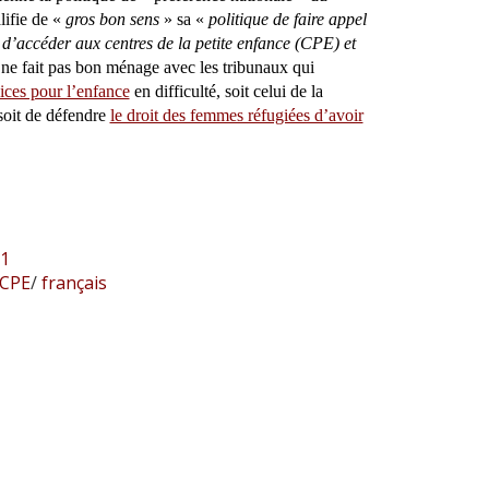
ifie de «
gros bon sens
» sa «
politique de faire appel
’accéder aux centres de la petite enfance (CPE) et
e fait pas bon ménage avec les tribunaux qui
vices pour l’enfance
en difficulté, soit celui de la
soit de défendre
le droit des femmes réfugiées d’avoir
-1
CPE
/
français