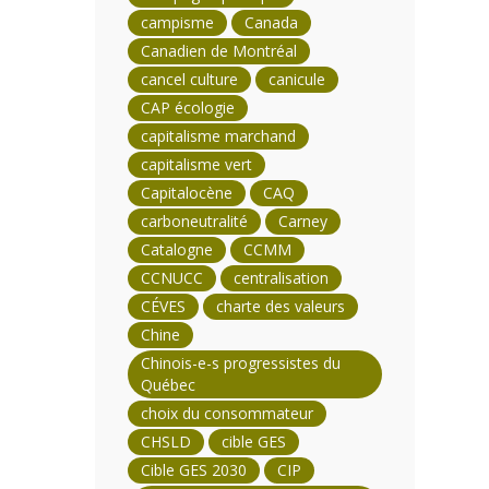
campisme
Canada
Canadien de Montréal
cancel culture
canicule
CAP écologie
capitalisme marchand
capitalisme vert
Capitalocène
CAQ
carboneutralité
Carney
Catalogne
CCMM
CCNUCC
centralisation
CÉVES
charte des valeurs
Chine
Chinois-e-s progressistes du
Québec
choix du consommateur
CHSLD
cible GES
Cible GES 2030
CIP