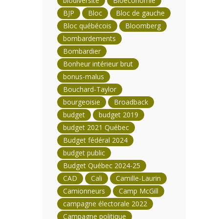
biodiversité
Bioéconomie
BJP
Bloc
Bloc de gauche
Bloc québécois
Bloomberg
bombardements
Bombardier
Bonheur intérieur brut
bonus-malus
Bouchard-Taylor
bourgeoisie
Broadback
budget
budget 2019
budget 2021 Québec
Budget fédéral 2024
budget public
Budget Québec 2024-25
CAD
Cali
Camille-Laurin
Camionneurs
Camp McGill
campagne électorale 2022
Campagne politique