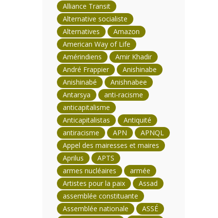
Alliance Transit
Alternative socialiste
Alternatives
Amazon
American Way of Life
Amérindiens
Amir Khadir
André Frappier
Anishinabe
Anishinabé
Anishnabee
Antarsya
anti-racisme
anticapitalisme
Anticapitalistas
Antiquité
antiracisme
APN
APNQL
Appel des mairesses et maires
Aprilus
APTS
armes nucléaires
armée
Artistes pour la paix
Assad
assemblée constituante
Assemblée nationale
ASSÉ