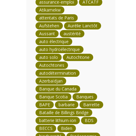
assurance-emploi
ATCATF
Atikamekw
attentats de Paris
Aufstehen
Aurélie Lanctôt
Aussant
austérité
auto électrique
auto hydroélectrique
auto solo
Autochtone
Autochtones
autodétermination
Azerbaïdjan
Banque du Canada
Banque Scotia
Banques
BAPE
barbarie
Barrette
Bataille de Billings Bridge
batterie lithium-ion
BDS
BECCS
Biden