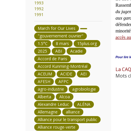
1993
Rassembl
1992
du jugem
1991
aux gard
défenden
March for Our Lives
minorit
"gouvernement ouvrier"
accès a
1.5°C
8 mars
15plus.org
2025
ABI
Acadie
Pour lire l
Accord de Paris
Accord Kunming-Montréal
La CAQ 
ACEUM
ACIDE
AEI
Mots cl
AFESH
AFPC
agro-industrie
agrobiologie
Alberta
Alcoa
Alexandre Leduc
ALÉNA
Allemagne
alliance
Alliance pour le transport public
Alliance rouge-verte