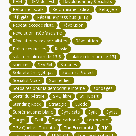
REM
REM de l'Est
Revolutionnary Socialists
Réforme fiscale
Réformisme radical
Réfugié-e
réfugiés
Réseau express bus (REB)
Réseau écosocialiste
Révolution
Révolution. Néofascisme
Révolutionnaires socialistes
Révoluttion
Robin des ruelles
Russie
salaire minimum de 15 $
salaire minimum de 15$
sciences
SEVPM
Skouries
Sobriété énergétique
Socialist Project
Socialist Voice
Soin et lien
Solidaires pour la démocratie interne
sondages
Sortir du pétrole
SPQ-libre
St-Hubert
Standing Rock
Stratégie
Suède
Suprématisme blanc
Syndicats
Syrie
Syriza
Target
Tarif
Taxe carbone
terrorisme
TGV Québec-Toronto
The Economist
TJC
Tout électrique
TRANSIT
Transport collectif