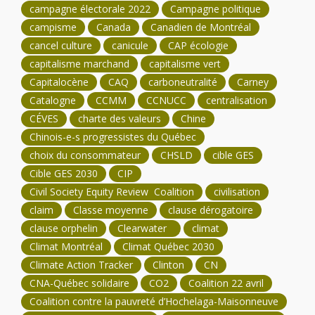
campagne électorale 2022
Campagne politique
campisme
Canada
Canadien de Montréal
cancel culture
canicule
CAP écologie
capitalisme marchand
capitalisme vert
Capitalocène
CAQ
carboneutralité
Carney
Catalogne
CCMM
CCNUCC
centralisation
CÉVES
charte des valeurs
Chine
Chinois-e-s progressistes du Québec
choix du consommateur
CHSLD
cible GES
Cible GES 2030
CIP
Civil Society Equity Review Coalition
civilisation
claim
Classe moyenne
clause dérogatoire
clause orphelin
Clearwater
climat
Climat Montréal
Climat Québec 2030
Climate Action Tracker
Clinton
CN
CNA-Québec solidaire
CO2
Coalition 22 avril
Coalition contre la pauvreté d’Hochelaga-Maisonneuve