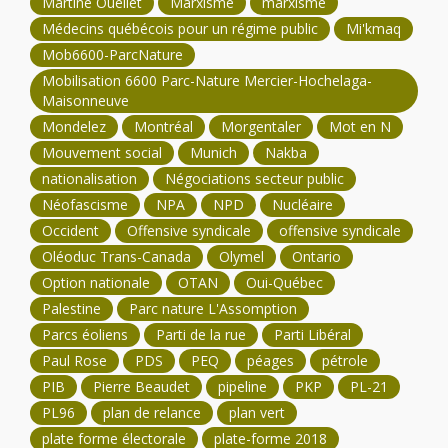
Martine Ouellet
Marxisme
marxisme
Médecins québécois pour un régime public
Mi'kmaq
Mob6600-ParcNature
Mobilisation 6600 Parc-Nature Mercier-Hochelaga-
Maisonneuve
Mondelez
Montréal
Morgentaler
Mot en N
Mouvement social
Munich
Nakba
nationalisation
Négociations secteur public
Néofascisme
NPA
NPD
Nucléaire
Occident
Offensive syndicale
offensive syndicale
Oléoduc Trans-Canada
Olymel
Ontario
Option nationale
OTAN
Oui-Québec
Palestine
Parc nature L'Assomption
Parcs éoliens
Parti de la rue
Parti Libéral
Paul Rose
PDS
PEQ
péages
pétrole
PIB
Pierre Beaudet
pipeline
PKP
PL-21
PL96
plan de relance
plan vert
plate forme électorale
plate-forme 2018