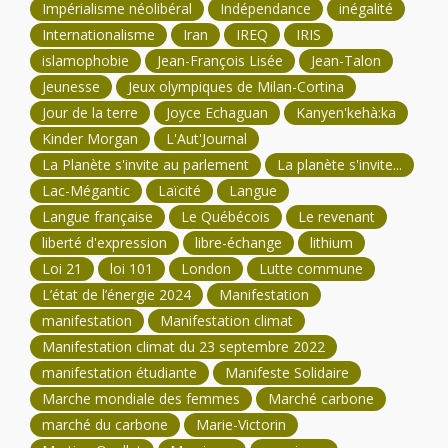
Impérialisme néolibéral
Indépendance
inégalité
Internationalisme
Iran
IREQ
IRIS
islamophobie
Jean-François Lisée
Jean-Talon
Jeunesse
Jeux olympiques de Milan-Cortina
Jour de la terre
Joyce Echaguan
Kanyen'kehà:ka
Kinder Morgan
L'Aut'Journal
La Planète s'invite au parlement
La planète s'invite...
Lac-Mégantic
Laïcité
Langue
Langue française
Le Québécois
Le revenant
liberté d'expression
libre-échange
lithium
Loi 21
loi 101
London
Lutte commune
L’état de l’énergie 2024
Manifestation
manifestation
Manifestation climat
Manifestation climat du 23 septembre 2022
manifestation étudiante
Manifeste Solidaire
Marche mondiale des femmes
Marché carbone
marché du carbone
Marie-Victorin