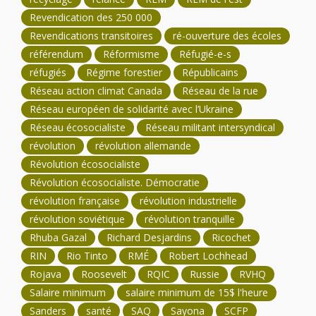
Revendication des 250 000
Revendications transitoires
ré-ouverture des écoles
référendum
Réformisme
Réfugié-e-s
réfugiés
Régime forestier
Républicains
Réseau action climat Canada
Réseau de la rue
Réseau européen de solidarité avec l’Ukraine
Réseau écosocialiste
Réseau militant intersyndical
révolution
révolution allemande
Révolution écosocialiste
Révolution écosocialiste. Démocratie
révolution française
révolution industrielle
révolution soviétique
révolution tranquille
Rhuba Gazal
Richard Desjardins
Ricochet
RIN
Rio Tinto
RMÉ
Robert Lochhead
Rojava
Roosevelt
RQIC
Russie
RVHQ
Salaire minimum
salaire minimum de 15$ l'heure
Sanders
santé
SAQ
Sayona
SCFP