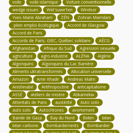
voile
voile islamique
Voiture conventionnelle
wedge issues
Wet'suwe'ten
Windsor
Yves-Marie Abraham
ZÉN
Zohran Mamdani
plein emploi écologique
Accord de Glasgow
Accord de Paris
Accords de Paris, GIEC, Québec solidaire
AÉCG
Afghanistan
Afrique du Sud
Agression sexuelle
agriculture
agro-industrie
ALÉNA
Algérie
Algonquins
Algonquins du Lac Barrière
Aliments ultratransformés
Allocation universelle
Amazon
Amir Khadir
Andreas Malm
Anishinabé
Anthropocène
anticapitalisme
ASSÉ
ateliers de misère
Atikamekw
Attentats de Paris
austérité
Auto solo
auto solo
Autochtones
avortement
Bande de Gaza
Bay du Nord
Biden
bilan
bilan carbone
bombardements
Bombardier