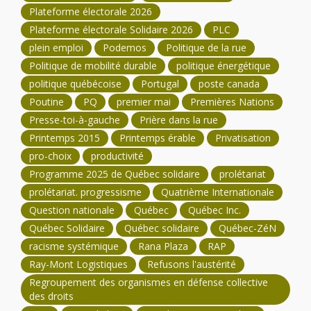
Plateforme électorale 2026
Plateforme électorale Solidaire 2026
PLC
plein emploi
Podemos
Politique de la rue
Politique de mobilité durable
politique énergétique
politique québécoise
Portugal
poste canada
Poutine
PQ
premier mai
Premières Nations
Presse-toi-à-gauche
Prière dans la rue
Printemps 2015
Printemps érable
Privatisation
pro-choix
productivité
Programme 2025 de Québec solidaire
prolétariat
prolétariat. progressisme
Quatrième Internationale
Question nationale
Québec
Québec Inc.
Québec Solidaire
Québec solidaire
Québec-ZéN
racisme systémique
Rana Plaza
RAP
Ray-Mont Logistiques
Refusons l'austérité
Regroupement des organismes en défense collective
des droits