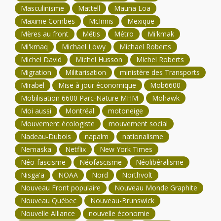
Masculinisme
Mattell
Mauna Loa
Maxime Combes
McInnis
Mexique
Mères au front
Métis
Métro
Mi'kmak
Mi'kmaq
Michael Löwy
Michael Roberts
Michel David
Michel Husson
Michel Roberts
Migration
Militarisation
ministère des Transports
Mirabel
Mise à jour économique
Mob6600
Mobilisation 6600 Parc-Nature MHM
Mohawk
Moi aussi
Montréal
motoneige
Mouvement écologiste
mouvement social
Nadeau-Dubois
napalm
nationalisme
Nemaska
Netflix
New York Times
Néo-fascisme
Néofascisme
Néolibéralisme
Nisga'a
NOAA
Nord
Northvolt
Nouveau Front populaire
Nouveau Monde Graphite
Nouveau Québec
Nouveau-Brunswick
Nouvelle Alliance
nouvelle économie