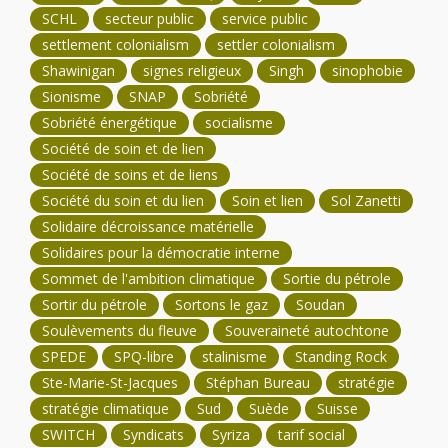
SCHL
secteur public
service public
settlement colonialism
settler colonialism
Shawinigan
signes religieux
Singh
sinophobie
Sionisme
SNAP
Sobriété
Sobriété énergétique
socialisme
Société de soin et de lien
Société de soins et de liens
Société du soin et du lien
Soin et lien
Sol Zanetti
Solidaire décroissance matérielle
Solidaires pour la démocratie interne
Sommet de l'ambition climatique
Sortie du pétrole
Sortir du pétrole
Sortons le gaz
Soudan
Soulèvements du fleuve
Souveraineté autochtone
SPEDE
SPQ-libre
stalinisme
Standing Rock
Ste-Marie-St-Jacques
Stéphan Bureau
stratégie
stratégie climatique
Sud
Suède
Suisse
SWITCH
Syndicats
Syriza
tarif social