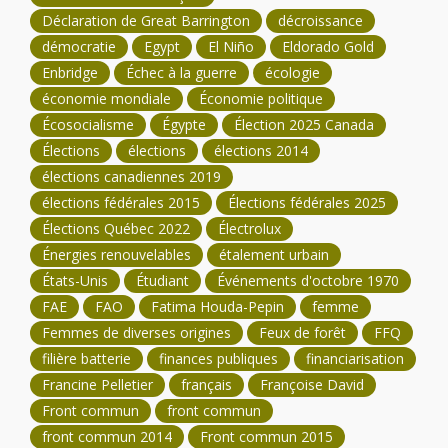
Déclaration de Great Barrington
décroissance
démocratie
Egypt
El Niño
Eldorado Gold
Enbridge
Échec à la guerre
écologie
économie mondiale
Économie politique
Écosocialisme
Égypte
Élection 2025 Canada
Élections
élections
élections 2014
élections canadiennes 2019
élections fédérales 2015
Élections fédérales 2025
Élections Québec 2022
Électrolux
Énergies renouvelables
étalement urbain
États-Unis
Étudiant
Événements d'octobre 1970
FAE
FAO
Fatima Houda-Pepin
femme
Femmes de diverses origines
Feux de forêt
FFQ
filière batterie
finances publiques
financiarisation
Francine Pelletier
français
Françoise David
Front commun
front commun
front commun 2014
Front commun 2015