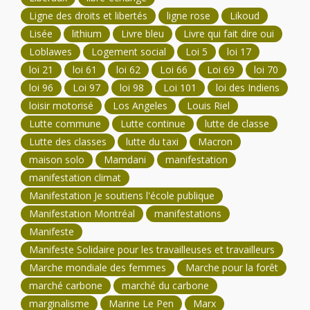
Ligne des droits et libertés
ligne rose
Likoud
Lisée
lithium
Livre bleu
Livre qui fait dire oui
Loblawes
Logement social
Loi 5
loi 17
loi 21
loi 61
loi 62
Loi 66
Loi 69
loi 70
loi 96
Loi 97
loi 98
Loi 101
loi des Indiens
loisir motorisé
Los Angeles
Louis Riel
Lutte commune
Lutte continue
lutte de classe
Lutte des classes
lutte du taxi
Macron
maison solo
Mamdani
manifestation
manifestation climat
Manifestation Je soutiens l'école publique
Manifestation Montréal
manifestations
Manifeste
Manifeste Solidaire pour les travailleuses et travailleurs
Marche mondiale des femmes
Marche pour la forêt
marché carbone
marché du carbone
marginalisme
Marine Le Pen
Marx