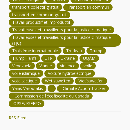
transport collectif gratuit
Transport en commun
transport en commun gratuit
Travail productif et improductif
Travailleuses et travailleurs pour la justice climatique
Travailleuses et travailleurs pour la justice climatique
(TJC)
Troisième internationale
Trudeau
Trump
Trump Tarifs
UFP
Ukraine
UQÀM
Venezuela
Viande
violence
voile
voile islamique
Voiture hydroélectrique
vote tactique
Wet'suwe'ten
Wet'suwet'en
Yanis Varoufakis
Climate Action Tracker
Commission de l'écofiscalité du Canada
OPSEU/SEFPO
RSS Feed