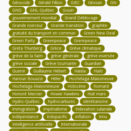
Génocide
Gérald Fillion
GIEC
Gitxsan
GN
GND
GNL-Québec
Gouin
gouvernement mondial
Grand Déblocage
Grande noirceur
Grande transition
graphite
gratuité du transport en commun
Green New Deal
Green Party
Greenpeace
Grennpeace
Greta Thunberg
Grèce
Grève climatique
grève de la faim
grève générale
grève inversée
grève sociale
Grève tournante
Guardian
Guerre
Guillaume Hébert
Haisla
Haïti
Haroun Bouazzi
Hitler
Hochelaga-Maisoneuve
Hochelaga-Maisonneuve
Holocène
homard
Honoré Mercier
Howie Hawkins
Huit mars
Hydro-Québec
hydrocarbures
identitarisme
immigration
impérialisme
Indexation salariale
indépendance
Indopacific
inflation
Innu
Intelligence artificielle
Internationale