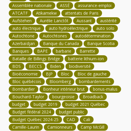
Assemblée nationale
ASSÉ
assurance-emploi
ATCATF
Atikamekw
attentats de Paris
Aufstehen
Aurélie Lanctôt
Aussant
austérité
auto électrique
auto hydroélectrique
auto solo
Autochtone
Autochtones
autodétermination
Azerbaïdjan
Banque du Canada
Banque Scotia
Banques
BAPE
barbarie
Barrette
Bataille de Billings Bridge
batterie lithium-ion
BDS
BECCS
Biden
biodiversité
Bioéconomie
BJP
Bloc
Bloc de gauche
Bloc québécois
Bloomberg
bombardements
Bombardier
Bonheur intérieur brut
bonus-malus
Bouchard-Taylor
bourgeoisie
Broadback
budget
budget 2019
budget 2021 Québec
Budget fédéral 2024
budget public
Budget Québec 2024-25
CAD
Cali
Camille-Laurin
Camionneurs
Camp McGill