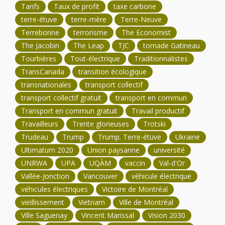
Tarifs
Taux de profit
taxe carbone
terre-étuve
terre-mère
Terre-Neuve
Terrebonne
terrorisme
The Economist
The Jacobin
The Leap
TJC
tornade Gatineau
Tourbières
Tout-électrique
Traditionnalistes
TransCanada
transition écologique
transnationales
transport collectif
transport collectif gratuit
transport en commun
Transport en commun gratuit
Travail productif
Travailleurs
Trente glorieuses
Trotski
Trudeau
Trump
Trump. Terre-étuve
Ukraine
Ultimatum 2020
Union paysanne
université
UNRWA
UPA
UQÀM
vaccin
Val-d'Or
Vallée-Jonction
Vancouver
véhicule électrique
véhicules électriques
Victoire de Montréal
vieillissement
Vietnam
Ville de Montréal
Ville Saguenay
Vincent Marissal
Vision 2030