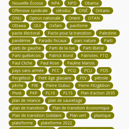
Nouvelle-Écosse
NPA
NPD
Obama
Offensive syndicale
oléoduc
ONÉ
Ontario
ONU
Option nationale
Orient
OTAN
Ottawa
OUI
Oxfam
pacifisme
pacte électoral
Pacte pour la transition
Palestine
pandémie
Paradis fiscaux
parc nature
Parti
parti de gauche
Parti de la rue
Parti libéral
Parti québécois
Patrick Bond
Patriotes. FTQ
Paul Cliche
Paul Rose
Pauline Marois
pays sans armée
PCC
PCQ
PCU
PDS
Pergélisol
Petit âge glaciaire
PEV
pétrole
pêche
PIB
Pierre Dubuc
Pierre Fitzgibbon
Pivot
PKP
PL10
PL15
Plan d'action 2035
plan de relance
plan de sauvetage
plan de transition
Plan de transition économique
Plan de transition Solidaire
Plan vert
plastique
plateforme
plateforme 2022