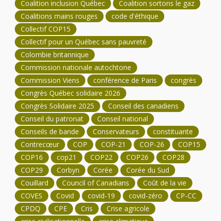
Coalition inclusion Québec
Coalition sortons le gaz
Coalitions mains rouges
code d'éthique
Collectif COP15
Collectif pour un Québec sans pauvreté
Colombie britannique
Commission nationale autochtone
Commission Viens
conférence de Paris
congrès
Congrès Québec solidaire 2026
Congrès Solidaire 2025
Conseil des canadiens
Conseil du patronat
Conseil national
Conseils de bande
Conservateurs
constituante
Contrecœur
COP
COP-21
COP-26
COP15
COP16
cop21
COP22
COP26
COP28
COP29
Corbyn
Corée
Corée du Sud
Couillard
Council of Canadians
Coût de la vie
COVES
Covid
covid-19
covid-zéro
CP-CC
CPDQ
CPE
Cris
Crise agricole