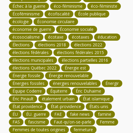
Échec à la guerre
éco-féminisme
éco-féministe
Écoféminisme
écofiscalité
École publique
écologie
Économie circulaire
économie de guerre
Économie sociale
écosocialisme
écotaxe
écotaxes
éducation
Élections
élections 2018
élections 2022
élections fédérales
élections fédérales 2015
élections municipales
élections partielles 2016
élections Québec 2022
Énergie est
Énergie fossile
Énergie renouvelable
Énergies fossiles
énergies renouvelables
Énergir
Équipe Coderre
Équiterre
Éric Duhaime
Éric Pinault
étalement urbain
État islamique
État providence
État-providence
États-unis
ÉU
ÉU. guerre
FAE
fake news
famine
FAS
fascisme
Faut-qu'on-se-parle
Femme
Femmes de toutes origines
fermeture