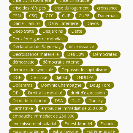
crise civilisationnelle
crise climatique
crise des réfugiés
crise du logement
croissance
CSN
CSQ
CTC
CUP
CUPE
Danemark
Daniel Tanuro
Dany Laferrière
Davos
Deep State
Desjardins
Dette
Deuxième guerre mondiale
Déclaration de Saguenay
décroissance
Décroissance matérielle
Défi 50%
Démocrates
démocratie
démocratie interne
démocratie syndicale
Dépasser le capitalisme
DGE
Die Linke
djihad
DNUDPA
Dollarama
Dominic Champagne
Doug Ford
DPJ
Droit à la mobilité
droit d'expression
Droit de fraîcheur
DSA
DUC
Dunsky
Earthstrike
embauche immédiat de 250 000
embauche immédiat de 250 000
enrichissement salarial
Ernest Mandel
Estonie
Europe nordique
extractivisme
Extrême-droite