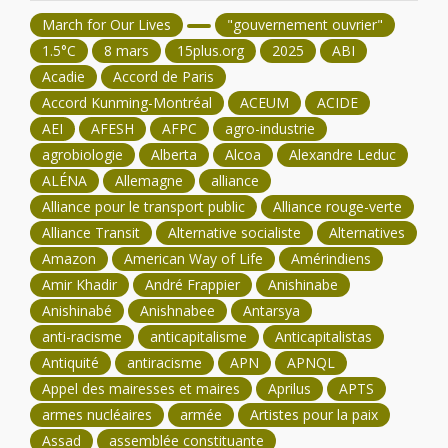
March for Our Lives
"gouvernement ouvrier"
1.5°C
8 mars
15plus.org
2025
ABI
Acadie
Accord de Paris
Accord Kunming-Montréal
ACEUM
ACIDE
AEI
AFESH
AFPC
agro-industrie
agrobiologie
Alberta
Alcoa
Alexandre Leduc
ALÉNA
Allemagne
alliance
Alliance pour le transport public
Alliance rouge-verte
Alliance Transit
Alternative socialiste
Alternatives
Amazon
American Way of Life
Amérindiens
Amir Khadir
André Frappier
Anishinabe
Anishinabé
Anishnabee
Antarsya
anti-racisme
anticapitalisme
Anticapitalistas
Antiquité
antiracisme
APN
APNQL
Appel des mairesses et maires
Aprilus
APTS
armes nucléaires
armée
Artistes pour la paix
Assad
assemblée constituante