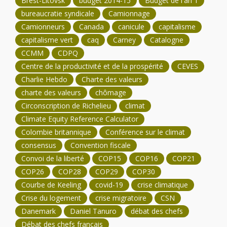
Brest-Litovsk
budget 2014-15
Budget de l'an 1
bureaucratie syndicale
Camionnage
Camionneurs
Canada
canicule
capitalisme
capitalisme vert
caq
Carney
Catalogne
CCMM
CDPQ
Centre de la productivité et de la prospérité
CEVES
Charlie Hebdo
Charte des valeurs
charte des valeurs
chômage
Circonscription de Richelieu
climat
Climate Equity Reference Calculator
Colombie britannique
Conférence sur le climat
consensus
Convention fiscale
Convoi de la liberté
COP15
COP16
COP21
COP26
COP28
COP29
COP30
Courbe de Keeling
covid-19
crise climatique
Crise du logement
crise migratoire
CSN
Danemark
Daniel Tanuro
débat des chefs
Débat des chefs français