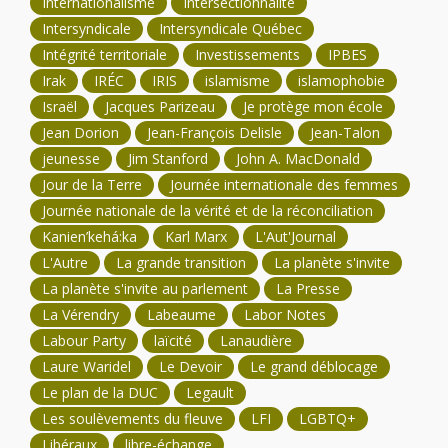
Internationalisme
Intersectionnalité
Intersyndicale
Intersyndicale Québec
Intégrité territoriale
Investissements
IPBES
Irak
IRÉC
IRIS
islamisme
islamophobie
Israël
Jacques Parizeau
Je protège mon école
Jean Dorion
Jean-François Delisle
Jean-Talon
jeunesse
Jim Stanford
John A. MacDonald
Jour de la Terre
Journée internationale des femmes
Journée nationale de la vérité et de la réconciliation
Kanien’kehá:ka
Karl Marx
L'Aut'Journal
L'Autre
La grande transition
La planète s'invite
La planète s'invite au parlement
La Presse
La Vérendry
Labeaume
Labor Notes
Labour Party
laïcité
Lanaudière
Laure Waridel
Le Devoir
Le grand déblocage
Le plan de la DUC
Legault
Les soulèvements du fleuve
LFI
LGBTQ+
Libéraux
libre-échange