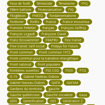
Feux de forêt
féminicide
féminisme
FFQ
Filière batterie
Financiarisation
FIQ
Fitzgibbon
FNEEQ
fondamentalisme
fordisme
forêts
France
France insoumise
Francine Pelletier
français
François Geffroy
François Legault
Françoise David
Franz Broswimmer
FRAPRU
free transit
Free transit. tarif social
Fridays for Future
Front commun
Front commun 1972
Front commun pour la transition énergétique
Front national
front populaire
frontières ouvertes
FSE-CSQ
FSSS
FTQ
G-15
Gabriel Nadeau-Dubois
Gabriel Naseau-Dubois
GAFA
GAFAM
Gardiens du territoire
gauche
Gauche québécoise
Gauche socialiste
Gaza
GEN
Gentrification
GES
Génération Z