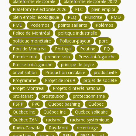
plateforme électorale
plateforme électorale 2022
Plateforme électorale 2026
PLC
plein emploi
plein emploi écologique
PLQ
Pluricrise
PMD
PME
Podemos
points saillants
Polémos
Police de Montréal
politique industrielle
politique monétaire
Pollueur-payeur
porc
Port de Montréal
Portugal
Poutine
PQ
Premier mai
prendre soin
Press-toi-à-gauche
Presse-toi-à-gauche
principe de Joyce
privatisation
Production circulaire
productivité
Programme
Projet de loi 69
projet de société
Projet-Montréal
Projets d'intérêt national
prolétariat
prostitution
protectionnisme
PSPP
PVC
Quebec bashing
Québec
Québec Inc
Québec Inc.
Québec solidaire
Québec ZéN
racisme
racisme systémique
Radio-Canada
Ray-Mont
recentrage
recyclage
relance
REM
REM de l'est