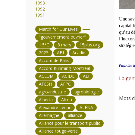
1993
1992
1991
Une sava
capital 
March for Our Lives
qu’au dé
"gouvernement ouvrier"
l’inexora
1.5°C
8 mars
15plus.org
stratégie
2025
ABI
Acadie
Accord de Paris
Pour lire l
Accord Kunming-Montréal
ACEUM
ACIDE
AEI
La gent
AFESH
AFPC
agro-industrie
agrobiologie
Mots cl
Alberta
Alcoa
Alexandre Leduc
ALÉNA
Allemagne
alliance
Alliance pour le transport public
Alliance rouge-verte