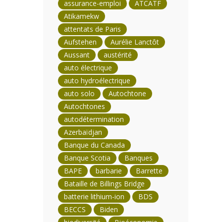
assurance-emploi
ATCATF
Atikamekw
attentats de Paris
Aufstehen
Aurélie Lanctôt
Aussant
austérité
auto électrique
auto hydroélectrique
auto solo
Autochtone
Autochtones
autodétermination
Azerbaïdjan
Banque du Canada
Banque Scotia
Banques
BAPE
barbarie
Barrette
Bataille de Billings Bridge
batterie lithium-ion
BDS
BECCS
Biden