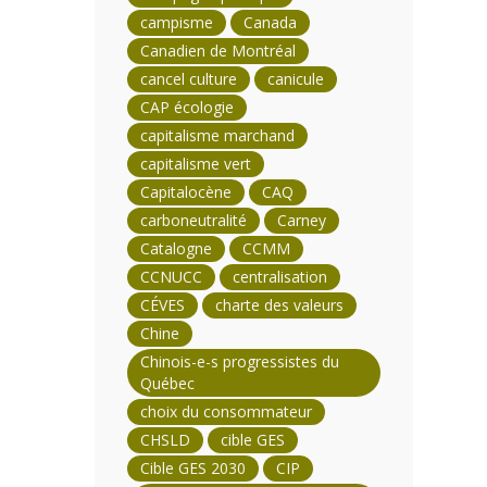
campisme
Canada
Canadien de Montréal
cancel culture
canicule
CAP écologie
capitalisme marchand
capitalisme vert
Capitalocène
CAQ
carboneutralité
Carney
Catalogne
CCMM
CCNUCC
centralisation
CÉVES
charte des valeurs
Chine
Chinois-e-s progressistes du
Québec
choix du consommateur
CHSLD
cible GES
Cible GES 2030
CIP