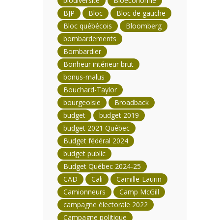
biodiversité
Bioéconomie
BJP
Bloc
Bloc de gauche
Bloc québécois
Bloomberg
bombardements
Bombardier
Bonheur intérieur brut
bonus-malus
Bouchard-Taylor
bourgeoisie
Broadback
budget
budget 2019
budget 2021 Québec
Budget fédéral 2024
budget public
Budget Québec 2024-25
CAD
Cali
Camille-Laurin
Camionneurs
Camp McGill
campagne électorale 2022
Campagne politique