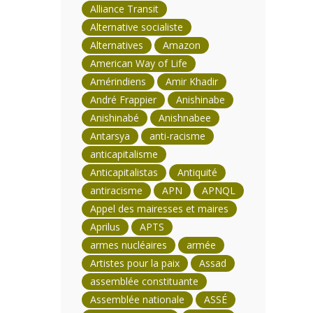
Alliance Transit
Alternative socialiste
Alternatives
Amazon
American Way of Life
Amérindiens
Amir Khadir
André Frappier
Anishinabe
Anishinabé
Anishnabee
Antarsya
anti-racisme
anticapitalisme
Anticapitalistas
Antiquité
antiracisme
APN
APNQL
Appel des mairesses et maires
Aprilus
APTS
armes nucléaires
armée
Artistes pour la paix
Assad
assemblée constituante
Assemblée nationale
ASSÉ