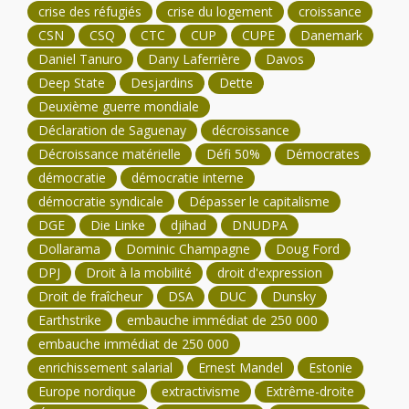
crise des réfugiés
crise du logement
croissance
CSN
CSQ
CTC
CUP
CUPE
Danemark
Daniel Tanuro
Dany Laferrière
Davos
Deep State
Desjardins
Dette
Deuxième guerre mondiale
Déclaration de Saguenay
décroissance
Décroissance matérielle
Défi 50%
Démocrates
démocratie
démocratie interne
démocratie syndicale
Dépasser le capitalisme
DGE
Die Linke
djihad
DNUDPA
Dollarama
Dominic Champagne
Doug Ford
DPJ
Droit à la mobilité
droit d'expression
Droit de fraîcheur
DSA
DUC
Dunsky
Earthstrike
embauche immédiat de 250 000
embauche immédiat de 250 000
enrichissement salarial
Ernest Mandel
Estonie
Europe nordique
extractivisme
Extrême-droite