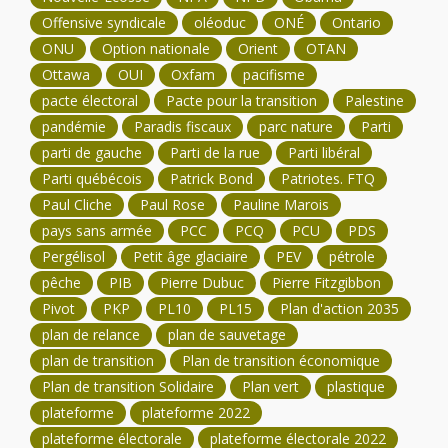
Offensive syndicale
oléoduc
ONÉ
Ontario
ONU
Option nationale
Orient
OTAN
Ottawa
OUI
Oxfam
pacifisme
pacte électoral
Pacte pour la transition
Palestine
pandémie
Paradis fiscaux
parc nature
Parti
parti de gauche
Parti de la rue
Parti libéral
Parti québécois
Patrick Bond
Patriotes. FTQ
Paul Cliche
Paul Rose
Pauline Marois
pays sans armée
PCC
PCQ
PCU
PDS
Pergélisol
Petit âge glaciaire
PEV
pétrole
pêche
PIB
Pierre Dubuc
Pierre Fitzgibbon
Pivot
PKP
PL10
PL15
Plan d'action 2035
plan de relance
plan de sauvetage
plan de transition
Plan de transition économique
Plan de transition Solidaire
Plan vert
plastique
plateforme
plateforme 2022
plateforme électorale
plateforme électorale 2022