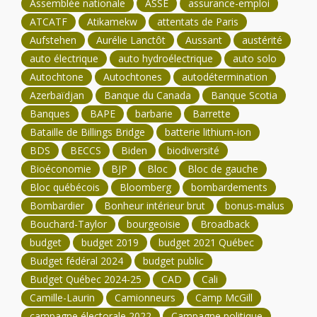
Assemblée nationale
ASSÉ
assurance-emploi
ATCATF
Atikamekw
attentats de Paris
Aufstehen
Aurélie Lanctôt
Aussant
austérité
auto électrique
auto hydroélectrique
auto solo
Autochtone
Autochtones
autodétermination
Azerbaïdjan
Banque du Canada
Banque Scotia
Banques
BAPE
barbarie
Barrette
Bataille de Billings Bridge
batterie lithium-ion
BDS
BECCS
Biden
biodiversité
Bioéconomie
BJP
Bloc
Bloc de gauche
Bloc québécois
Bloomberg
bombardements
Bombardier
Bonheur intérieur brut
bonus-malus
Bouchard-Taylor
bourgeoisie
Broadback
budget
budget 2019
budget 2021 Québec
Budget fédéral 2024
budget public
Budget Québec 2024-25
CAD
Cali
Camille-Laurin
Camionneurs
Camp McGill
campagne électorale 2022
Campagne politique