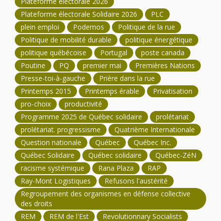
Plateforme électorale 2026
Plateforme électorale Solidaire 2026
PLC
plein emploi
Podemos
Politique de la rue
Politique de mobilité durable
politique énergétique
politique québécoise
Portugal
poste canada
Poutine
PQ
premier mai
Premières Nations
Presse-toi-à-gauche
Prière dans la rue
Printemps 2015
Printemps érable
Privatisation
pro-choix
productivité
Programme 2025 de Québec solidaire
prolétariat
prolétariat. progressisme
Quatrième Internationale
Question nationale
Québec
Québec Inc.
Québec Solidaire
Québec solidaire
Québec-ZéN
racisme systémique
Rana Plaza
RAP
Ray-Mont Logistiques
Refusons l'austérité
Regroupement des organismes en défense collective
des droits
REM
REM de l'Est
Revolutionnary Socialists