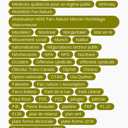
Médecins québécois pour un régime public
Mi'kmaq
Mob6600-ParcNature
Mobilisation 6600 Parc-Nature Mercier-Hochelaga-
Maisonneuve
Mondelez
Montréal
Morgentaler
Mot en N
Mouvement social
Munich
Nakba
nationalisation
Négociations secteur public
Néofascisme
NPA
NPD
Nucléaire
Occident
Offensive syndicale
offensive syndicale
Oléoduc Trans-Canada
Olymel
Ontario
Option nationale
OTAN
Oui-Québec
Palestine
Parc nature L'Assomption
Parcs éoliens
Parti de la rue
Parti Libéral
Paul Rose
PDS
PEQ
péages
pétrole
PIB
Pierre Beaudet
pipeline
PKP
PL-21
PL96
plan de relance
plan vert
plate forme électorale
plate-forme 2018