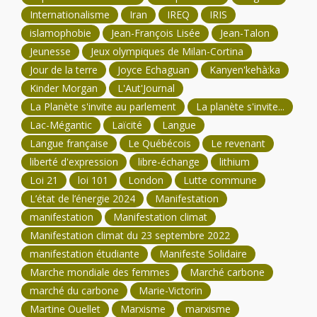
Internationalisme
Iran
IREQ
IRIS
islamophobie
Jean-François Lisée
Jean-Talon
Jeunesse
Jeux olympiques de Milan-Cortina
Jour de la terre
Joyce Echaguan
Kanyen'kehà:ka
Kinder Morgan
L'Aut'Journal
La Planète s'invite au parlement
La planète s'invite...
Lac-Mégantic
Laïcité
Langue
Langue française
Le Québécois
Le revenant
liberté d'expression
libre-échange
lithium
Loi 21
loi 101
London
Lutte commune
L’état de l’énergie 2024
Manifestation
manifestation
Manifestation climat
Manifestation climat du 23 septembre 2022
manifestation étudiante
Manifeste Solidaire
Marche mondiale des femmes
Marché carbone
marché du carbone
Marie-Victorin
Martine Ouellet
Marxisme
marxisme