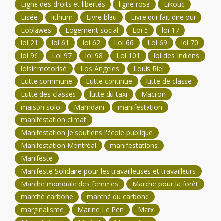
Ligne des droits et libertés
ligne rose
Likoud
Lisée
lithium
Livre bleu
Livre qui fait dire oui
Loblawes
Logement social
Loi 5
loi 17
loi 21
loi 61
loi 62
Loi 66
Loi 69
loi 70
loi 96
Loi 97
loi 98
Loi 101
loi des Indiens
loisir motorisé
Los Angeles
Louis Riel
Lutte commune
Lutte continue
lutte de classe
Lutte des classes
lutte du taxi
Macron
maison solo
Mamdani
manifestation
manifestation climat
Manifestation Je soutiens l'école publique
Manifestation Montréal
manifestations
Manifeste
Manifeste Solidaire pour les travailleuses et travailleurs
Marche mondiale des femmes
Marche pour la forêt
marché carbone
marché du carbone
marginalisme
Marine Le Pen
Marx