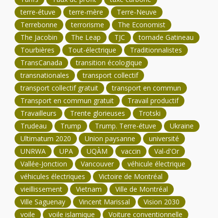
terre-étuve
terre-mère
Terre-Neuve
Terrebonne
terrorisme
The Economist
The Jacobin
The Leap
TJC
tornade Gatineau
Tourbières
Tout-électrique
Traditionnalistes
TransCanada
transition écologique
transnationales
transport collectif
transport collectif gratuit
transport en commun
Transport en commun gratuit
Travail productif
Travailleurs
Trente glorieuses
Trotski
Trudeau
Trump
Trump. Terre-étuve
Ukraine
Ultimatum 2020
Union paysanne
université
UNRWA
UPA
UQÀM
vaccin
Val-d'Or
Vallée-Jonction
Vancouver
véhicule électrique
véhicules électriques
Victoire de Montréal
vieillissement
Vietnam
Ville de Montréal
Ville Saguenay
Vincent Marissal
Vision 2030
voile
voile islamique
Voiture conventionnelle