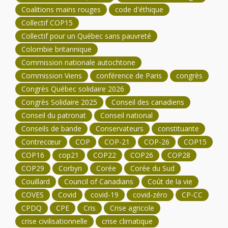
Coalitions mains rouges
code d'éthique
Collectif COP15
Collectif pour un Québec sans pauvreté
Colombie britannique
Commission nationale autochtone
Commission Viens
conférence de Paris
congrès
Congrès Québec solidaire 2026
Congrès Solidaire 2025
Conseil des canadiens
Conseil du patronat
Conseil national
Conseils de bande
Conservateurs
constituante
Contrecœur
COP
COP-21
COP-26
COP15
COP16
cop21
COP22
COP26
COP28
COP29
Corbyn
Corée
Corée du Sud
Couillard
Council of Canadians
Coût de la vie
COVES
Covid
covid-19
covid-zéro
CP-CC
CPDQ
CPE
Cris
Crise agricole
crise civilisationnelle
crise climatique