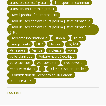
transport collectif gratuit
Transport en commun
transport en commun gratuit
Travail productif et improductif
Travailleuses et travailleurs pour la justice climatique
Travailleuses et travailleurs pour la justice climatique
(TJC)
Troisième internationale
Trudeau
Trump
Trump Tarifs
UFP
Ukraine
UQÀM
Venezuela
Viande
violence
voile
voile islamique
Voiture hydroélectrique
vote tactique
Wet'suwe'ten
Wet'suwet'en
Yanis Varoufakis
Climate Action Tracker
Commission de l'écofiscalité du Canada
OPSEU/SEFPO
RSS Feed