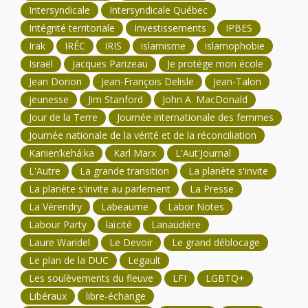
Intersyndicale
Intersyndicale Québec
Intégrité territoriale
Investissements
IPBES
Irak
IRÉC
IRIS
islamisme
islamophobie
Israël
Jacques Parizeau
Je protège mon école
Jean Dorion
Jean-François Delisle
Jean-Talon
jeunesse
Jim Stanford
John A. MacDonald
Jour de la Terre
Journée internationale des femmes
Journée nationale de la vérité et de la réconciliation
Kanien’kehá:ka
Karl Marx
L'Aut'Journal
L'Autre
La grande transition
La planète s'invite
La planète s'invite au parlement
La Presse
La Vérendry
Labeaume
Labor Notes
Labour Party
laïcité
Lanaudière
Laure Waridel
Le Devoir
Le grand déblocage
Le plan de la DUC
Legault
Les soulèvements du fleuve
LFI
LGBTQ+
Libéraux
libre-échange