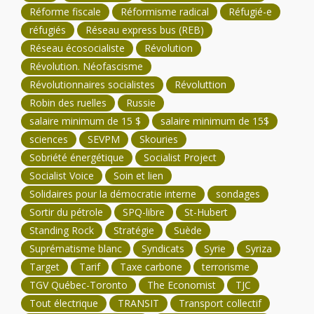
Réforme fiscale
Réformisme radical
Réfugié-e
réfugiés
Réseau express bus (REB)
Réseau écosocialiste
Révolution
Révolution. Néofascisme
Révolutionnaires socialistes
Révoluttion
Robin des ruelles
Russie
salaire minimum de 15 $
salaire minimum de 15$
sciences
SEVPM
Skouries
Sobriété énergétique
Socialist Project
Socialist Voice
Soin et lien
Solidaires pour la démocratie interne
sondages
Sortir du pétrole
SPQ-libre
St-Hubert
Standing Rock
Stratégie
Suède
Suprématisme blanc
Syndicats
Syrie
Syriza
Target
Tarif
Taxe carbone
terrorisme
TGV Québec-Toronto
The Economist
TJC
Tout électrique
TRANSIT
Transport collectif