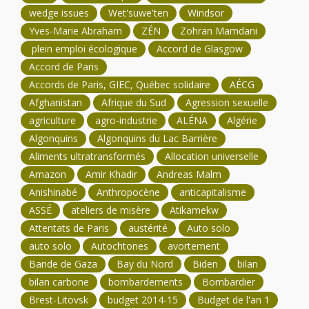
wedge issues
Wet'suwe'ten
Windsor
Yves-Marie Abraham
ZÉN
Zohran Mamdani
plein emploi écologique
Accord de Glasgow
Accord de Paris
Accords de Paris, GIEC, Québec solidaire
AÉCG
Afghanistan
Afrique du Sud
Agression sexuelle
agriculture
agro-industrie
ALÉNA
Algérie
Algonquins
Algonquins du Lac Barrière
Aliments ultratransformés
Allocation universelle
Amazon
Amir Khadir
Andreas Malm
Anishinabé
Anthropocène
anticapitalisme
ASSÉ
ateliers de misère
Atikamekw
Attentats de Paris
austérité
Auto solo
auto solo
Autochtones
avortement
Bande de Gaza
Bay du Nord
Biden
bilan
bilan carbone
bombardements
Bombardier
Brest-Litovsk
budget 2014-15
Budget de l'an 1