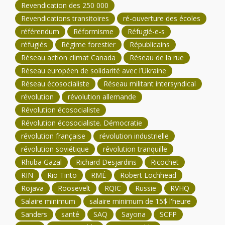
Revendication des 250 000
Revendications transitoires
ré-ouverture des écoles
référendum
Réformisme
Réfugié-e-s
réfugiés
Régime forestier
Républicains
Réseau action climat Canada
Réseau de la rue
Réseau européen de solidarité avec l’Ukraine
Réseau écosocialiste
Réseau militant intersyndical
révolution
révolution allemande
Révolution écosocialiste
Révolution écosocialiste. Démocratie
révolution française
révolution industrielle
révolution soviétique
révolution tranquille
Rhuba Gazal
Richard Desjardins
Ricochet
RIN
Rio Tinto
RMÉ
Robert Lochhead
Rojava
Roosevelt
RQIC
Russie
RVHQ
Salaire minimum
salaire minimum de 15$ l'heure
Sanders
santé
SAQ
Sayona
SCFP