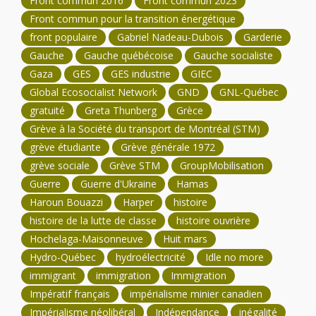
Front commun 2016
Front commun 2023
Front commun pour la transition énergétique
front populaire
Gabriel Nadeau-Dubois
Garderie
Gauche
Gauche québécoise
Gauche socialiste
Gaza
GES
GES industrie
GIEC
Global Ecosocialist Network
GND
GNL-Québec
gratuité
Greta Thunberg
Grèce
Grève à la Société du transport de Montréal (STM)
grève étudiante
Grève générale 1972
grève sociale
Grève STM
GroupMobilisation
Guerre
Guerre d'Ukraine
Hamas
Haroun Bouazzi
Harper
histoire
histoire de la lutte de classe
histoire ouvrière
Hochelaga-Maisonneuve
Huit mars
Hydro-Québec
hydroélectricité
Idle no more
immigrant
immigration
Immigration
Impératif français
impérialisme minier canadien
Impérialisme néolibéral
Indépendance
inégalité