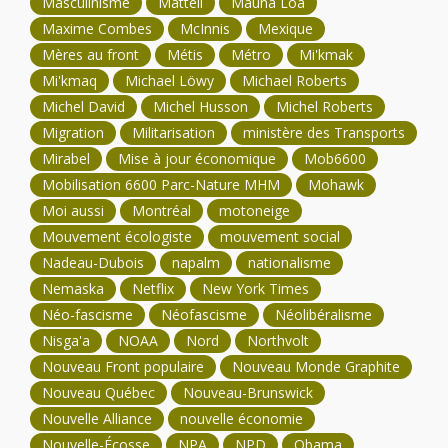
Masculinisme
Mattell
Mauna Loa
Maxime Combes
McInnis
Mexique
Mères au front
Métis
Métro
Mi'kmak
Mi'kmaq
Michael Löwy
Michael Roberts
Michel David
Michel Husson
Michel Roberts
Migration
Militarisation
ministère des Transports
Mirabel
Mise à jour économique
Mob6600
Mobilisation 6600 Parc-Nature MHM
Mohawk
Moi aussi
Montréal
motoneige
Mouvement écologiste
mouvement social
Nadeau-Dubois
napalm
nationalisme
Nemaska
Netflix
New York Times
Néo-fascisme
Néofascisme
Néolibéralisme
Nisga'a
NOAA
Nord
Northvolt
Nouveau Front populaire
Nouveau Monde Graphite
Nouveau Québec
Nouveau-Brunswick
Nouvelle Alliance
nouvelle économie
Nouvelle-Écosse
NPA
NPD
Obama