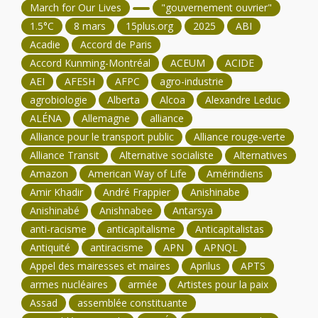
March for Our Lives
"gouvernement ouvrier"
1.5°C
8 mars
15plus.org
2025
ABI
Acadie
Accord de Paris
Accord Kunming-Montréal
ACEUM
ACIDE
AEI
AFESH
AFPC
agro-industrie
agrobiologie
Alberta
Alcoa
Alexandre Leduc
ALÉNA
Allemagne
alliance
Alliance pour le transport public
Alliance rouge-verte
Alliance Transit
Alternative socialiste
Alternatives
Amazon
American Way of Life
Amérindiens
Amir Khadir
André Frappier
Anishinabe
Anishinabé
Anishnabee
Antarsya
anti-racisme
anticapitalisme
Anticapitalistas
Antiquité
antiracisme
APN
APNQL
Appel des mairesses et maires
Aprilus
APTS
armes nucléaires
armée
Artistes pour la paix
Assad
assemblée constituante