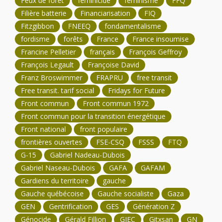
Feux de forêt
féminicide
féminisme
FFQ
Filière batterie
Financiarisation
FIQ
Fitzgibbon
FNEEQ
fondamentalisme
fordisme
forêts
France
France insoumise
Francine Pelletier
français
François Geffroy
François Legault
Françoise David
Franz Broswimmer
FRAPRU
free transit
Free transit. tarif social
Fridays for Future
Front commun
Front commun 1972
Front commun pour la transition énergétique
Front national
front populaire
frontières ouvertes
FSE-CSQ
FSSS
FTQ
G-15
Gabriel Nadeau-Dubois
Gabriel Naseau-Dubois
GAFA
GAFAM
Gardiens du territoire
gauche
Gauche québécoise
Gauche socialiste
Gaza
GEN
Gentrification
GES
Génération Z
Génocide
Gérald Fillion
GIEC
Gitxsan
GN