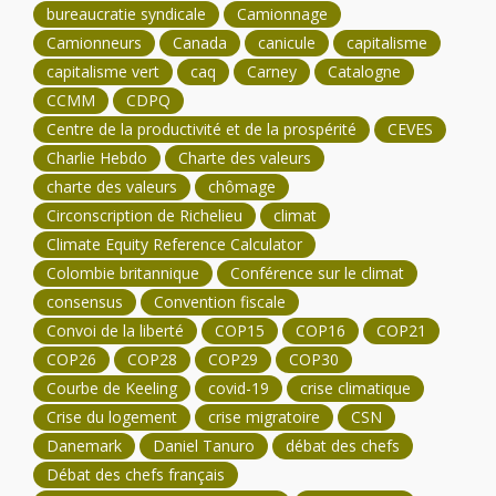
bureaucratie syndicale
Camionnage
Camionneurs
Canada
canicule
capitalisme
capitalisme vert
caq
Carney
Catalogne
CCMM
CDPQ
Centre de la productivité et de la prospérité
CEVES
Charlie Hebdo
Charte des valeurs
charte des valeurs
chômage
Circonscription de Richelieu
climat
Climate Equity Reference Calculator
Colombie britannique
Conférence sur le climat
consensus
Convention fiscale
Convoi de la liberté
COP15
COP16
COP21
COP26
COP28
COP29
COP30
Courbe de Keeling
covid-19
crise climatique
Crise du logement
crise migratoire
CSN
Danemark
Daniel Tanuro
débat des chefs
Débat des chefs français