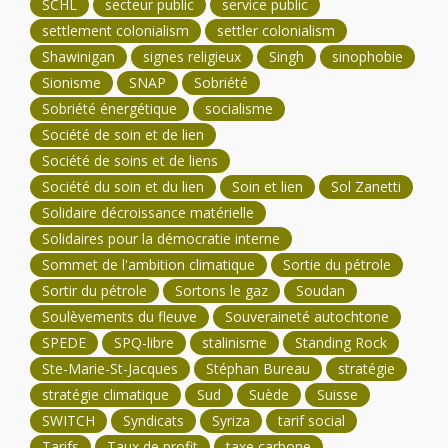
SCHL
secteur public
service public
settlement colonialism
settler colonialism
Shawinigan
signes religieux
Singh
sinophobie
Sionisme
SNAP
Sobriété
Sobriété énergétique
socialisme
Société de soin et de lien
Société de soins et de liens
Société du soin et du lien
Soin et lien
Sol Zanetti
Solidaire décroissance matérielle
Solidaires pour la démocratie interne
Sommet de l'ambition climatique
Sortie du pétrole
Sortir du pétrole
Sortons le gaz
Soudan
Soulèvements du fleuve
Souveraineté autochtone
SPEDE
SPQ-libre
stalinisme
Standing Rock
Ste-Marie-St-Jacques
Stéphan Bureau
stratégie
stratégie climatique
Sud
Suède
Suisse
SWITCH
Syndicats
Syriza
tarif social
Tarifs
Taux de profit
taxe carbone