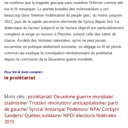
ne confirme pas la tragédie grecque sans toutefois l'infirmer comme elle
me le fit remarquer. La grande brutalité des mémorandum y est
beaucoup dans l'intense mobilisation du peuple grec, du moins jusqu'en
2012, puis de la rapide ascension électorale de Syriza depuis lors. La
dialectique du facteur subjectif et du facteur objectif est particulièrement
complexe et exige un recours à l'histoire, surtout celle des luttes de
classe. Au-delà des histoires nationales, qu'on ne peut jamais
escamoter en politique réellement existante, se dégage un fil de plomb
commun qui explique la constipation révolutionnaire du prolétariat
depuis la conclusion de la Deuxième guerre mondiale.
Pour lire le
texte complet :
le prolétariat
Mots clés :
prolétariat
/
Deuxième guerre mondiale
/
stalinisme
/
Trotski
/
révolution
/
anticapitalisme
/
parti
de gauche
/
Syriza
/
Antarsya
/
Podemos
/
NPA
/
Corbyn
/
Sanders
/
Québec solidaire
/
NPD
/
élections fédérales
2015