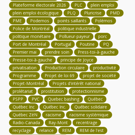
Plateforme électorale 2026
PLC
plein emploi
plein emploi écologique
PLQ
Pluricrise
PMD
PME
Podemos
points saillants
Polémos
Police de Montréal
politique industrielle
politique monétaire
Pollueur-payeur
porc
Port de Montréal
Portugal
Poutine
PQ
Premier mai
prendre soin
Press-toi-à-gauche
Presse-toi-à-gauche
principe de Joyce
privatisation
Production circulaire
productivité
Programme
Projet de loi 69
projet de société
Projet-Montréal
Projets d'intérêt national
prolétariat
prostitution
protectionnisme
PSPP
PVC
Quebec bashing
Québec
Québec Inc
Québec Inc.
Québec solidaire
Québec ZéN
racisme
racisme systémique
Radio-Canada
Ray-Mont
recentrage
recyclage
relance
REM
REM de l'est