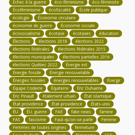
Échec à la guerre
éco-féminisme
éco-féministe
Écoféminisme
écofiscalité
École publique
écologie
Économie circulaire
économie de guerre
Économie sociale
écosocialisme
écotaxe
écotaxes
éducation
Élections
élections 2018
élections 2022
élections fédérales
élections fédérales 2015
élections municipales
élections partielles 2016
élections Québec 2022
Énergie est
Énergie fossile
Énergie renouvelable
Énergies fossiles
énergies renouvelables
Énergir
Équipe Coderre
Équiterre
Éric Duhaime
Éric Pinault
étalement urbain
État islamique
État providence
État-providence
États-unis
ÉU
ÉU. guerre
FAE
fake news
famine
FAS
fascisme
Faut-qu'on-se-parle
Femme
Femmes de toutes origines
fermeture