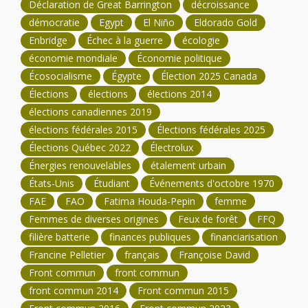
Déclaration de Great Barrington
décroissance
démocratie
Egypt
El Niño
Eldorado Gold
Enbridge
Échec à la guerre
écologie
économie mondiale
Économie politique
Écosocialisme
Égypte
Élection 2025 Canada
Élections
élections
élections 2014
élections canadiennes 2019
élections fédérales 2015
Élections fédérales 2025
Élections Québec 2022
Électrolux
Énergies renouvelables
étalement urbain
États-Unis
Étudiant
Événements d'octobre 1970
FAE
FAO
Fatima Houda-Pepin
femme
Femmes de diverses origines
Feux de forêt
FFQ
filière batterie
finances publiques
financiarisation
Francine Pelletier
français
Françoise David
Front commun
front commun
front commun 2014
Front commun 2015