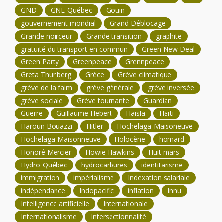
GND
GNL-Québec
Gouin
gouvernement mondial
Grand Déblocage
Grande noirceur
Grande transition
graphite
gratuité du transport en commun
Green New Deal
Green Party
Greenpeace
Grennpeace
Greta Thunberg
Grèce
Grève climatique
grève de la faim
grève générale
grève inversée
grève sociale
Grève tournante
Guardian
Guerre
Guillaume Hébert
Haisla
Haïti
Haroun Bouazzi
Hitler
Hochelaga-Maisoneuve
Hochelaga-Maisonneuve
Holocène
homard
Honoré Mercier
Howie Hawkins
Huit mars
Hydro-Québec
hydrocarbures
identitarisme
immigration
impérialisme
Indexation salariale
indépendance
Indopacific
inflation
Innu
Intelligence artificielle
Internationale
Internationalisme
Intersectionnalité