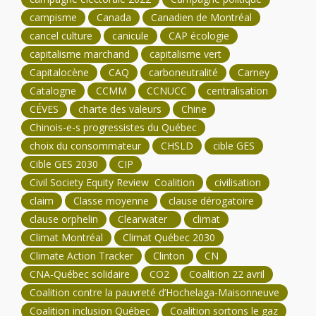
campisme
Canada
Canadien de Montréal
cancel culture
canicule
CAP écologie
capitalisme marchand
capitalisme vert
Capitalocène
CAQ
carboneutralité
Carney
Catalogne
CCMM
CCNUCC
centralisation
CÉVES
charte des valeurs
Chine
Chinois-e-s progressistes du Québec
choix du consommateur
CHSLD
cible GES
Cible GES 2030
CIP
Civil Society Equity Review Coalition
civilisation
claim
Classe moyenne
clause dérogatoire
clause orphelin
Clearwater
climat
Climat Montréal
Climat Québec 2030
Climate Action Tracker
Clinton
CN
CNA-Québec solidaire
CO2
Coalition 22 avril
Coalition contre la pauvreté d’Hochelaga-Maisonneuve
Coalition inclusion Québec
Coalition sortons le gaz