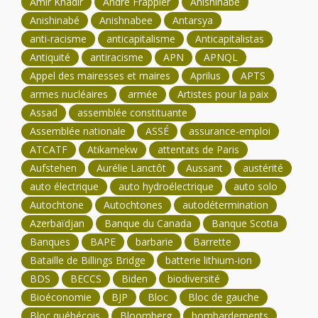
Amir Khadir
André Frappier
Anishinabe
Anishinabé
Anishnabee
Antarsya
anti-racisme
anticapitalisme
Anticapitalistas
Antiquité
antiracisme
APN
APNQL
Appel des mairesses et maires
Aprilus
APTS
armes nucléaires
armée
Artistes pour la paix
Assad
assemblée constituante
Assemblée nationale
ASSÉ
assurance-emploi
ATCATF
Atikamekw
attentats de Paris
Aufstehen
Aurélie Lanctôt
Aussant
austérité
auto électrique
auto hydroélectrique
auto solo
Autochtone
Autochtones
autodétermination
Azerbaïdjan
Banque du Canada
Banque Scotia
Banques
BAPE
barbarie
Barrette
Bataille de Billings Bridge
batterie lithium-ion
BDS
BECCS
Biden
biodiversité
Bioéconomie
BJP
Bloc
Bloc de gauche
Bloc québécois
Bloomberg
bombardements