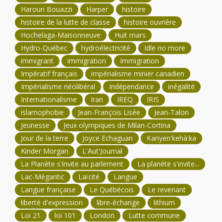
Haroun Bouazzi
Harper
histoire
histoire de la lutte de classe
histoire ouvrière
Hochelaga-Maisonneuve
Huit mars
Hydro-Québec
hydroélectricité
Idle no more
immigrant
immigration
Immigration
Impératif français
impérialisme minier canadien
Impérialisme néolibéral
Indépendance
inégalité
Internationalisme
Iran
IREQ
IRIS
islamophobie
Jean-François Lisée
Jean-Talon
Jeunesse
Jeux olympiques de Milan-Cortina
Jour de la terre
Joyce Echaguan
Kanyen'kehà:ka
Kinder Morgan
L'Aut'Journal
La Planète s'invite au parlement
La planète s'invite...
Lac-Mégantic
Laïcité
Langue
Langue française
Le Québécois
Le revenant
liberté d'expression
libre-échange
lithium
Loi 21
loi 101
London
Lutte commune