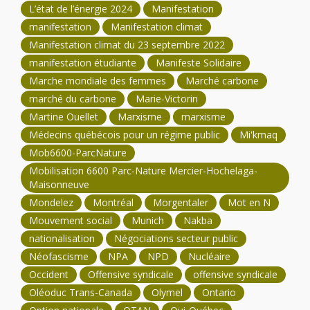
L’état de l’énergie 2024
Manifestation
manifestation
Manifestation climat
Manifestation climat du 23 septembre 2022
manifestation étudiante
Manifeste Solidaire
Marche mondiale des femmes
Marché carbone
marché du carbone
Marie-Victorin
Martine Ouellet
Marxisme
marxisme
Médecins québécois pour un régime public
Mi'kmaq
Mob6600-ParcNature
Mobilisation 6600 Parc-Nature Mercier-Hochelaga-
Maisonneuve
Mondelez
Montréal
Morgentaler
Mot en N
Mouvement social
Munich
Nakba
nationalisation
Négociations secteur public
Néofascisme
NPA
NPD
Nucléaire
Occident
Offensive syndicale
offensive syndicale
Oléoduc Trans-Canada
Olymel
Ontario