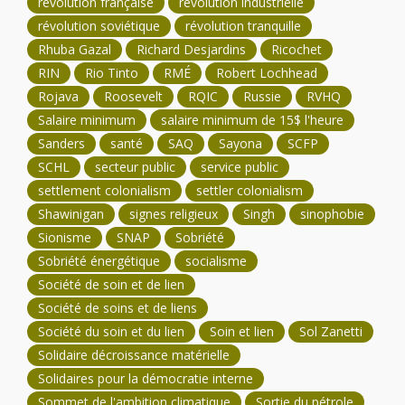
révolution française
révolution industrielle
révolution soviétique
révolution tranquille
Rhuba Gazal
Richard Desjardins
Ricochet
RIN
Rio Tinto
RMÉ
Robert Lochhead
Rojava
Roosevelt
RQIC
Russie
RVHQ
Salaire minimum
salaire minimum de 15$ l'heure
Sanders
santé
SAQ
Sayona
SCFP
SCHL
secteur public
service public
settlement colonialism
settler colonialism
Shawinigan
signes religieux
Singh
sinophobie
Sionisme
SNAP
Sobriété
Sobriété énergétique
socialisme
Société de soin et de lien
Société de soins et de liens
Société du soin et du lien
Soin et lien
Sol Zanetti
Solidaire décroissance matérielle
Solidaires pour la démocratie interne
Sommet de l'ambition climatique
Sortie du pétrole