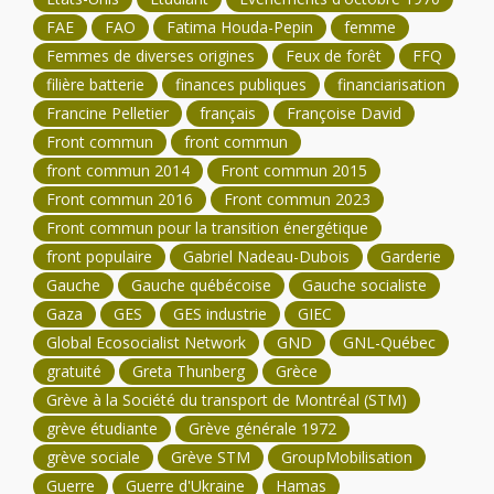
FAE
FAO
Fatima Houda-Pepin
femme
Femmes de diverses origines
Feux de forêt
FFQ
filière batterie
finances publiques
financiarisation
Francine Pelletier
français
Françoise David
Front commun
front commun
front commun 2014
Front commun 2015
Front commun 2016
Front commun 2023
Front commun pour la transition énergétique
front populaire
Gabriel Nadeau-Dubois
Garderie
Gauche
Gauche québécoise
Gauche socialiste
Gaza
GES
GES industrie
GIEC
Global Ecosocialist Network
GND
GNL-Québec
gratuité
Greta Thunberg
Grèce
Grève à la Société du transport de Montréal (STM)
grève étudiante
Grève générale 1972
grève sociale
Grève STM
GroupMobilisation
Guerre
Guerre d'Ukraine
Hamas