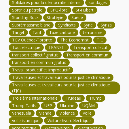
Solidaires pour la démocratie interne
sondages
Sortir du pétrole
SPQ-libre
St-Hubert
Standing Rock
Stratégie
Suède
Suprématisme blanc
Syndicats
Syrie
Syriza
Target
Tarif
Taxe carbone
terrorisme
TGV Québec-Toronto
The Economist
TJC
Tout électrique
TRANSIT
Transport collectif
transport collectif gratuit
Transport en commun
transport en commun gratuit
Travail productif et improductif
Travailleuses et travailleurs pour la justice climatique
Travailleuses et travailleurs pour la justice climatique
(TJC)
Troisième internationale
Trudeau
Trump
Trump Tarifs
UFP
Ukraine
UQÀM
Venezuela
Viande
violence
voile
voile islamique
Voiture hydroélectrique
vote tactique
Wet'suwe'ten
Wet'suwet'en