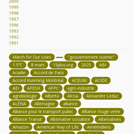
2000
1999
1998
1997
1996
1993
1992
1991
March for Our Lives
"gouvernement ouvrier"
1.5°C
8 mars
15plus.org
2025
ABI
Acadie
Accord de Paris
Accord Kunming-Montréal
ACEUM
ACIDE
AEI
AFESH
AFPC
agro-industrie
agrobiologie
Alberta
Alcoa
Alexandre Leduc
ALÉNA
Allemagne
alliance
Alliance pour le transport public
Alliance rouge-verte
Alliance Transit
Alternative socialiste
Alternatives
Amazon
American Way of Life
Amérindiens