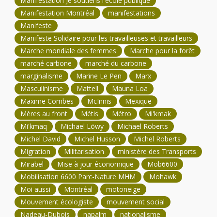
Manifestation Je soutiens l'école publique
Manifestation Montréal
manifestations
Manifeste
Manifeste Solidaire pour les travailleuses et travailleurs
Marche mondiale des femmes
Marche pour la forêt
marché carbone
marché du carbone
marginalisme
Marine Le Pen
Marx
Masculinisme
Mattell
Mauna Loa
Maxime Combes
McInnis
Mexique
Mères au front
Métis
Métro
Mi'kmak
Mi'kmaq
Michael Löwy
Michael Roberts
Michel David
Michel Husson
Michel Roberts
Migration
Militarisation
ministère des Transports
Mirabel
Mise à jour économique
Mob6600
Mobilisation 6600 Parc-Nature MHM
Mohawk
Moi aussi
Montréal
motoneige
Mouvement écologiste
mouvement social
Nadeau-Dubois
napalm
nationalisme