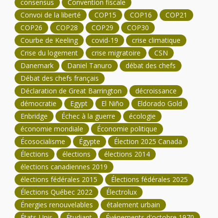
consensus
Convention fiscale
Convoi de la liberté
COP15
COP16
COP21
COP26
COP28
COP29
COP30
Courbe de Keeling
covid-19
crise climatique
Crise du logement
crise migratoire
CSN
Danemark
Daniel Tanuro
débat des chefs
Débat des chefs français
Déclaration de Great Barrington
décroissance
démocratie
Egypt
El Niño
Eldorado Gold
Enbridge
Échec à la guerre
écologie
économie mondiale
Économie politique
Écosocialisme
Égypte
Élection 2025 Canada
Élections
élections
élections 2014
élections canadiennes 2019
élections fédérales 2015
Élections fédérales 2025
Élections Québec 2022
Électrolux
Énergies renouvelables
étalement urbain
États-Unis
Étudiant
Événements d'octobre 1970