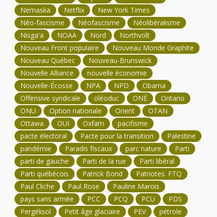
Nemaska
Netflix
New York Times
Néo-fascisme
Néofascisme
Néolibéralisme
Nisga'a
NOAA
Nord
Northvolt
Nouveau Front populaire
Nouveau Monde Graphite
Nouveau Québec
Nouveau-Brunswick
Nouvelle Alliance
nouvelle économie
Nouvelle-Écosse
NPA
NPD
Obama
Offensive syndicale
oléoduc
ONÉ
Ontario
ONU
Option nationale
Orient
OTAN
Ottawa
OUI
Oxfam
pacifisme
pacte électoral
Pacte pour la transition
Palestine
pandémie
Paradis fiscaux
parc nature
Parti
parti de gauche
Parti de la rue
Parti libéral
Parti québécois
Patrick Bond
Patriotes. FTQ
Paul Cliche
Paul Rose
Pauline Marois
pays sans armée
PCC
PCQ
PCU
PDS
Pergélisol
Petit âge glaciaire
PEV
pétrole