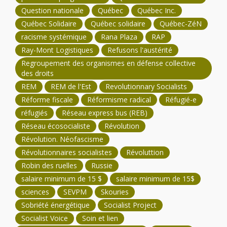
Question nationale
Québec
Québec Inc.
Québec Solidaire
Québec solidaire
Québec-ZéN
racisme systémique
Rana Plaza
RAP
Ray-Mont Logistiques
Refusons l'austérité
Regroupement des organismes en défense collective
des droits
REM
REM de l'Est
Revolutionnary Socialists
Réforme fiscale
Réformisme radical
Réfugié-e
réfugiés
Réseau express bus (REB)
Réseau écosocialiste
Révolution
Révolution. Néofascisme
Révolutionnaires socialistes
Révoluttion
Robin des ruelles
Russie
salaire minimum de 15 $
salaire minimum de 15$
sciences
SEVPM
Skouries
Sobriété énergétique
Socialist Project
Socialist Voice
Soin et lien