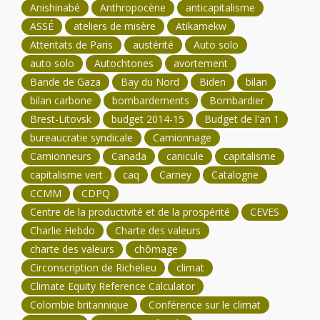
Anishinabé
Anthropocène
anticapitalisme
ASSÉ
ateliers de misère
Atikamekw
Attentats de Paris
austérité
Auto solo
auto solo
Autochtones
avortement
Bande de Gaza
Bay du Nord
Biden
bilan
bilan carbone
bombardements
Bombardier
Brest-Litovsk
budget 2014-15
Budget de l'an 1
bureaucratie syndicale
Camionnage
Camionneurs
Canada
canicule
capitalisme
capitalisme vert
caq
Carney
Catalogne
CCMM
CDPQ
Centre de la productivité et de la prospérité
CEVES
Charlie Hebdo
Charte des valeurs
charte des valeurs
chômage
Circonscription de Richelieu
climat
Climate Equity Reference Calculator
Colombie britannique
Conférence sur le climat