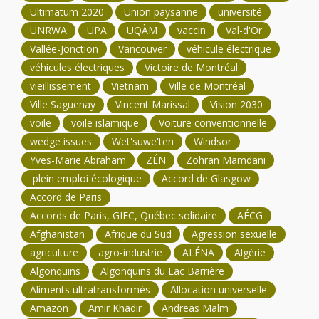
Ultimatum 2020
Union paysanne
université
UNRWA
UPA
UQÀM
vaccin
Val-d'Or
Vallée-Jonction
Vancouver
véhicule électrique
véhicules électriques
Victoire de Montréal
vieillissement
Vietnam
Ville de Montréal
Ville Saguenay
Vincent Marissal
Vision 2030
voile
voile islamique
Voiture conventionnelle
wedge issues
Wet'suwe'ten
Windsor
Yves-Marie Abraham
ZÉN
Zohran Mamdani
plein emploi écologique
Accord de Glasgow
Accord de Paris
Accords de Paris, GIEC, Québec solidaire
AÉCG
Afghanistan
Afrique du Sud
Agression sexuelle
agriculture
agro-industrie
ALÉNA
Algérie
Algonquins
Algonquins du Lac Barrière
Aliments ultratransformés
Allocation universelle
Amazon
Amir Khadir
Andreas Malm