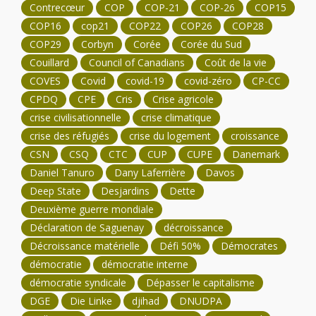
Contrecœur
COP
COP-21
COP-26
COP15
COP16
cop21
COP22
COP26
COP28
COP29
Corbyn
Corée
Corée du Sud
Couillard
Council of Canadians
Coût de la vie
COVES
Covid
covid-19
covid-zéro
CP-CC
CPDQ
CPE
Cris
Crise agricole
crise civilisationnelle
crise climatique
crise des réfugiés
crise du logement
croissance
CSN
CSQ
CTC
CUP
CUPE
Danemark
Daniel Tanuro
Dany Laferrière
Davos
Deep State
Desjardins
Dette
Deuxième guerre mondiale
Déclaration de Saguenay
décroissance
Décroissance matérielle
Défi 50%
Démocrates
démocratie
démocratie interne
démocratie syndicale
Dépasser le capitalisme
DGE
Die Linke
djihad
DNUDPA