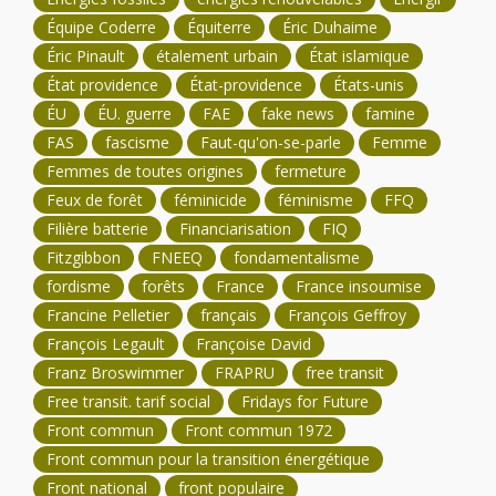
Équipe Coderre
Équiterre
Éric Duhaime
Éric Pinault
étalement urbain
État islamique
État providence
État-providence
États-unis
ÉU
ÉU. guerre
FAE
fake news
famine
FAS
fascisme
Faut-qu'on-se-parle
Femme
Femmes de toutes origines
fermeture
Feux de forêt
féminicide
féminisme
FFQ
Filière batterie
Financiarisation
FIQ
Fitzgibbon
FNEEQ
fondamentalisme
fordisme
forêts
France
France insoumise
Francine Pelletier
français
François Geffroy
François Legault
Françoise David
Franz Broswimmer
FRAPRU
free transit
Free transit. tarif social
Fridays for Future
Front commun
Front commun 1972
Front commun pour la transition énergétique
Front national
front populaire