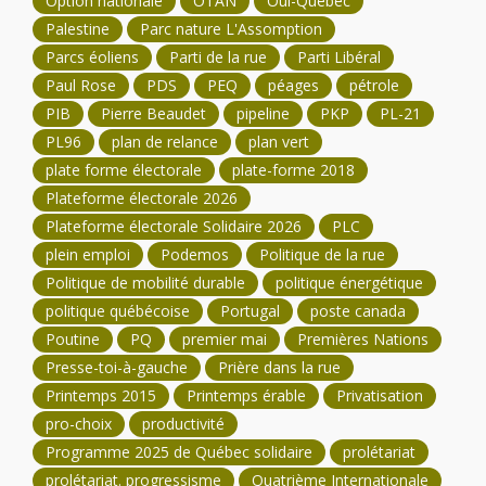
Option nationale
OTAN
Oui-Québec
Palestine
Parc nature L'Assomption
Parcs éoliens
Parti de la rue
Parti Libéral
Paul Rose
PDS
PEQ
péages
pétrole
PIB
Pierre Beaudet
pipeline
PKP
PL-21
PL96
plan de relance
plan vert
plate forme électorale
plate-forme 2018
Plateforme électorale 2026
Plateforme électorale Solidaire 2026
PLC
plein emploi
Podemos
Politique de la rue
Politique de mobilité durable
politique énergétique
politique québécoise
Portugal
poste canada
Poutine
PQ
premier mai
Premières Nations
Presse-toi-à-gauche
Prière dans la rue
Printemps 2015
Printemps érable
Privatisation
pro-choix
productivité
Programme 2025 de Québec solidaire
prolétariat
prolétariat. progressisme
Quatrième Internationale