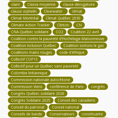
claim
Classe moyenne
clause dérogatoire
clause orphelin
Clearwater
climat
Climat Montréal
Climat Québec 2030
Climate Action Tracker
Clinton
CN
CNA-Québec solidaire
CO2
Coalition 22 avril
Coalition contre la pauvreté d’Hochelaga-Maisonneuve
Coalition inclusion Québec
Coalition sortons le gaz
Coalitions mains rouges
code d'éthique
Collectif COP15
Collectif pour un Québec sans pauvreté
Colombie britannique
Commission nationale autochtone
Commission Viens
conférence de Paris
congrès
Congrès Québec solidaire 2026
Congrès Solidaire 2025
Conseil des canadiens
Conseil du patronat
Conseil national
Conseils de bande
Conservateurs
constituante