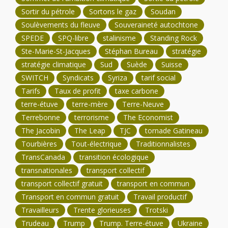
Sortir du pétrole
Sortons le gaz
Soudan
Soulèvements du fleuve
Souveraineté autochtone
SPEDE
SPQ-libre
stalinisme
Standing Rock
Ste-Marie-St-Jacques
Stéphan Bureau
stratégie
stratégie climatique
Sud
Suède
Suisse
SWITCH
Syndicats
Syriza
tarif social
Tarifs
Taux de profit
taxe carbone
terre-étuve
terre-mère
Terre-Neuve
Terrebonne
terrorisme
The Economist
The Jacobin
The Leap
TJC
tornade Gatineau
Tourbières
Tout-électrique
Traditionnalistes
TransCanada
transition écologique
transnationales
transport collectif
transport collectif gratuit
transport en commun
Transport en commun gratuit
Travail productif
Travailleurs
Trente glorieuses
Trotski
Trudeau
Trump
Trump. Terre-étuve
Ukraine