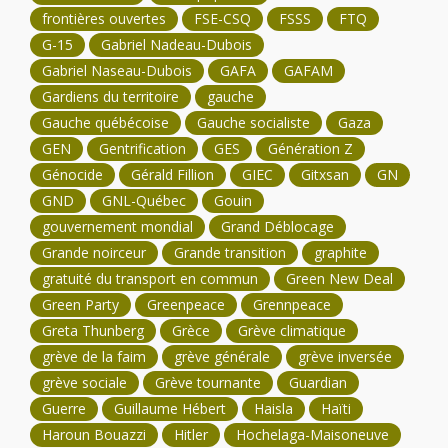
frontières ouvertes
FSE-CSQ
FSSS
FTQ
G-15
Gabriel Nadeau-Dubois
Gabriel Naseau-Dubois
GAFA
GAFAM
Gardiens du territoire
gauche
Gauche québécoise
Gauche socialiste
Gaza
GEN
Gentrification
GES
Génération Z
Génocide
Gérald Fillion
GIEC
Gitxsan
GN
GND
GNL-Québec
Gouin
gouvernement mondial
Grand Déblocage
Grande noirceur
Grande transition
graphite
gratuité du transport en commun
Green New Deal
Green Party
Greenpeace
Grennpeace
Greta Thunberg
Grèce
Grève climatique
grève de la faim
grève générale
grève inversée
grève sociale
Grève tournante
Guardian
Guerre
Guillaume Hébert
Haisla
Haïti
Haroun Bouazzi
Hitler
Hochelaga-Maisoneuve