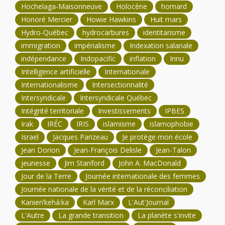
Hochelaga-Maisonneuve
Holocène
homard
Honoré Mercier
Howie Hawkins
Huit mars
Hydro-Québec
hydrocarbures
identitarisme
immigration
impérialisme
Indexation salariale
indépendance
Indopacific
inflation
Innu
Intelligence artificielle
Internationale
Internationalisme
Intersectionnalité
Intersyndicale
Intersyndicale Québec
Intégrité territoriale
Investissements
IPBES
Irak
IRÉC
IRIS
islamisme
islamophobie
Israël
Jacques Parizeau
Je protège mon école
Jean Dorion
Jean-François Delisle
Jean-Talon
jeunesse
Jim Stanford
John A. MacDonald
Jour de la Terre
Journée internationale des femmes
Journée nationale de la vérité et de la réconciliation
Kanien’kehá:ka
Karl Marx
L'Aut'Journal
L'Autre
La grande transition
La planète s'invite