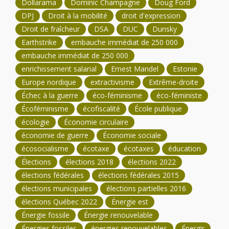
Dollarama
Dominic Champagne
Doug Ford
DPJ
Droit à la mobilité
droit d'expression
Droit de fraîcheur
DSA
DUC
Dunsky
Earthstrike
embauche immédiat de 250 000
embauche immédiat de 250 000
enrichissement salarial
Ernest Mandel
Estonie
Europe nordique
extractivisme
Extrême-droite
Échec à la guerre
éco-féminisme
éco-féministe
Écoféminisme
écofiscalité
École publique
écologie
Économie circulaire
économie de guerre
Économie sociale
écosocialisme
écotaxe
écotaxes
éducation
Élections
élections 2018
élections 2022
élections fédérales
élections fédérales 2015
élections municipales
élections partielles 2016
élections Québec 2022
Énergie est
Énergie fossile
Énergie renouvelable
Énergies fossiles
énergies renouvelables
Énergir