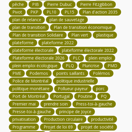
pêche
PIB
Pierre Dubuc
Pierre Fitzgibbon
Pivot
PKP
PL10
PL15
Plan d'action 2035
plan de relance
plan de sauvetage
plan de transition
Plan de transition économique
Plan de transition Solidaire
Plan vert
plastique
plateforme
plateforme 2022
plateforme électorale
plateforme électorale 2022
Plateforme électorale 2026
PLC
plein emploi
plein emploi écologique
PLQ
Pluricrise
PMD
PME
Podemos
points saillants
Polémos
Police de Montréal
politique industrielle
politique monétaire
Pollueur-payeur
porc
Port de Montréal
Portugal
Poutine
PQ
Premier mai
prendre soin
Press-toi-à-gauche
Presse-toi-à-gauche
principe de Joyce
privatisation
Production circulaire
productivité
Programme
Projet de loi 69
projet de société