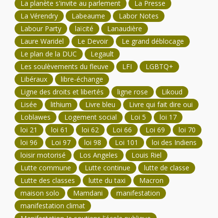
La planète s'invite au parlement
La Presse
La Vérendry
Labeaume
Labor Notes
Labour Party
laïcité
Lanaudière
Laure Waridel
Le Devoir
Le grand déblocage
Le plan de la DUC
Legault
Les soulèvements du fleuve
LFI
LGBTQ+
Libéraux
libre-échange
Ligne des droits et libertés
ligne rose
Likoud
Lisée
lithium
Livre bleu
Livre qui fait dire oui
Loblawes
Logement social
Loi 5
loi 17
loi 21
loi 61
loi 62
Loi 66
Loi 69
loi 70
loi 96
Loi 97
loi 98
Loi 101
loi des Indiens
loisir motorisé
Los Angeles
Louis Riel
Lutte commune
Lutte continue
lutte de classe
Lutte des classes
lutte du taxi
Macron
maison solo
Mamdani
manifestation
manifestation climat