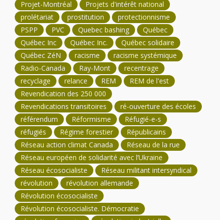
Projet-Montréal
Projets d'intérêt national
prolétariat
prostitution
protectionnisme
PSPP
PVC
Quebec bashing
Québec
Québec Inc
Québec Inc.
Québec solidaire
Québec ZéN
racisme
racisme systémique
Radio-Canada
Ray-Mont
recentrage
recyclage
relance
REM
REM de l'est
Revendication des 250 000
Revendications transitoires
ré-ouverture des écoles
référendum
Réformisme
Réfugié-e-s
réfugiés
Régime forestier
Républicains
Réseau action climat Canada
Réseau de la rue
Réseau européen de solidarité avec l’Ukraine
Réseau écosocialiste
Réseau militant intersyndical
révolution
révolution allemande
Révolution écosocialiste
Révolution écosocialiste. Démocratie