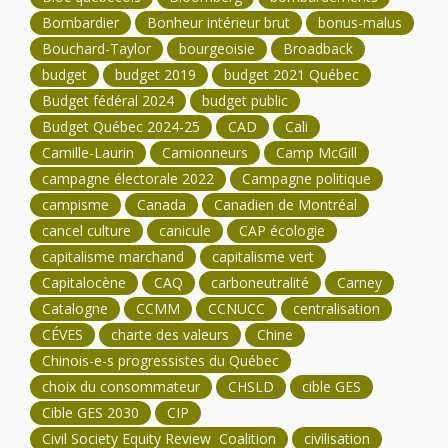
Bombardier
Bonheur intérieur brut
bonus-malus
Bouchard-Taylor
bourgeoisie
Broadback
budget
budget 2019
budget 2021 Québec
Budget fédéral 2024
budget public
Budget Québec 2024-25
CAD
Cali
Camille-Laurin
Camionneurs
Camp McGill
campagne électorale 2022
Campagne politique
campisme
Canada
Canadien de Montréal
cancel culture
canicule
CAP écologie
capitalisme marchand
capitalisme vert
Capitalocène
CAQ
carboneutralité
Carney
Catalogne
CCMM
CCNUCC
centralisation
CÉVES
charte des valeurs
Chine
Chinois-e-s progressistes du Québec
choix du consommateur
CHSLD
cible GES
Cible GES 2030
CIP
Civil Society Equity Review Coalition
civilisation