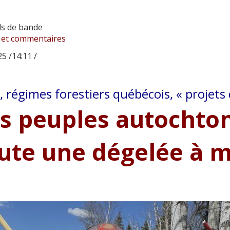
ls de bande
 et commentaires
5 /14:11 /
, régimes forestiers québécois, « projets 
s peuples autochto
ute une dégelée à 