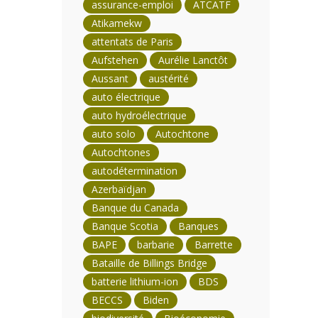
assurance-emploi
ATCATF
Atikamekw
attentats de Paris
Aufstehen
Aurélie Lanctôt
Aussant
austérité
auto électrique
auto hydroélectrique
auto solo
Autochtone
Autochtones
autodétermination
Azerbaïdjan
Banque du Canada
Banque Scotia
Banques
BAPE
barbarie
Barrette
Bataille de Billings Bridge
batterie lithium-ion
BDS
BECCS
Biden