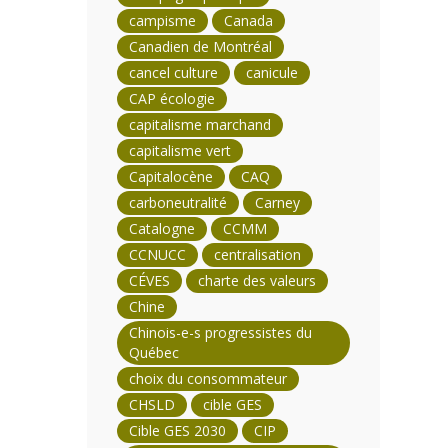
campisme
Canada
Canadien de Montréal
cancel culture
canicule
CAP écologie
capitalisme marchand
capitalisme vert
Capitalocène
CAQ
carboneutralité
Carney
Catalogne
CCMM
CCNUCC
centralisation
CÉVES
charte des valeurs
Chine
Chinois-e-s progressistes du
Québec
choix du consommateur
CHSLD
cible GES
Cible GES 2030
CIP