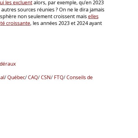
qui les excluent
alors, par exemple, qu’en 2023
autres sources réunies ? On ne le dira jamais
tmosphère non seulement croissent mais
elles
té croissante
, les années 2023 et 2024 ayant
édéraux
al
/
Québec
/
CAQ
/
CSN
/
FTQ
/
Conseils de