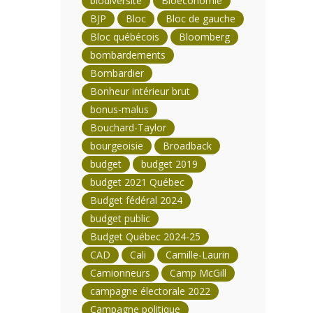
biodiversité
Bioéconomie
BJP
Bloc
Bloc de gauche
Bloc québécois
Bloomberg
bombardements
Bombardier
Bonheur intérieur brut
bonus-malus
Bouchard-Taylor
bourgeoisie
Broadback
budget
budget 2019
budget 2021 Québec
Budget fédéral 2024
budget public
Budget Québec 2024-25
CAD
Cali
Camille-Laurin
Camionneurs
Camp McGill
campagne électorale 2022
Campagne politique