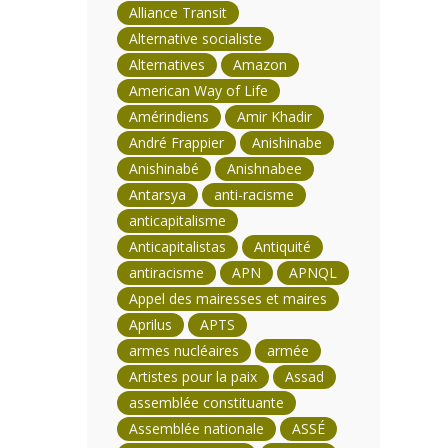
Alliance Transit
Alternative socialiste
Alternatives
Amazon
American Way of Life
Amérindiens
Amir Khadir
André Frappier
Anishinabe
Anishinabé
Anishnabee
Antarsya
anti-racisme
anticapitalisme
Anticapitalistas
Antiquité
antiracisme
APN
APNQL
Appel des mairesses et maires
Aprilus
APTS
armes nucléaires
armée
Artistes pour la paix
Assad
assemblée constituante
Assemblée nationale
ASSÉ