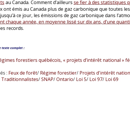
ts
au Canada.
Comment d’ailleurs
se fier à des statistiques 
x ont émis au Canada plus de gaz carbonique que toutes les 
 jusqu’à ce jour, les émissions de gaz carbonique dans l’a
nt chaque année, en moyenne lissé sur dix ans, d’une quanti
es records.
e
texte complet :
égimes forestiers québécois, « projets d’intérêt national » f
és :
Feux de forêt
/
Régime forestier
/
Projets d'intérêt nation
Traditionnalistes
/
SNAP
/
Ontario
/
Loi 5
/
Loi 97
/
Loi 69