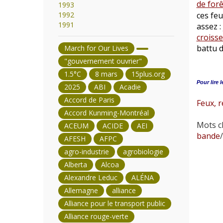
de forê
1993
1992
ces feu
1991
assez :
croisse
battu d
March for Our Lives
"gouvernement ouvrier"
1.5°C
8 mars
15plus.org
Pour lire l
2025
ABI
Acadie
Accord de Paris
Feux, r
Accord Kunming-Montréal
Mots cl
ACEUM
ACIDE
AEI
bande
/
AFESH
AFPC
agro-industrie
agrobiologie
Alberta
Alcoa
Alexandre Leduc
ALÉNA
Allemagne
alliance
Alliance pour le transport public
Alliance rouge-verte