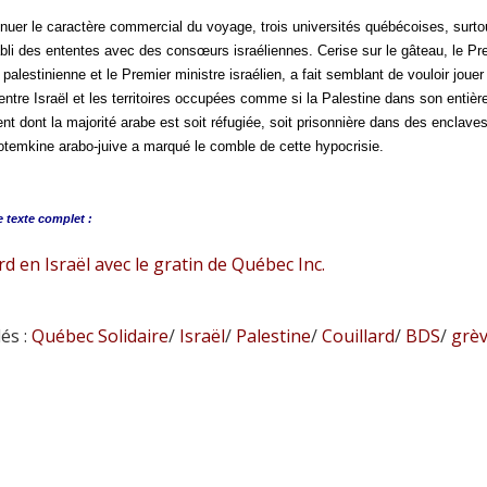
nuer le caractère commercial du voyage, trois universités québécoises, surto
bli des ententes avec des consœurs israéliennes. Cerise sur le gâteau, le Prem
 palestinienne et le Premier ministre israélien, a fait semblant de vouloir jouer
entre Israël et les territoires occupées comme si la Palestine dans son entièr
t dont la majorité arabe est soit réfugiée, soit prisonnière dans des enclave
otemkine arabo-juive a marqué le comble de cette hypocrisie.
e
texte complet :
rd en Israël avec le gratin de Québec Inc.
és :
Québec Solidaire
/
Israël
/
Palestine
/
Couillard
/
BDS
/
grèv