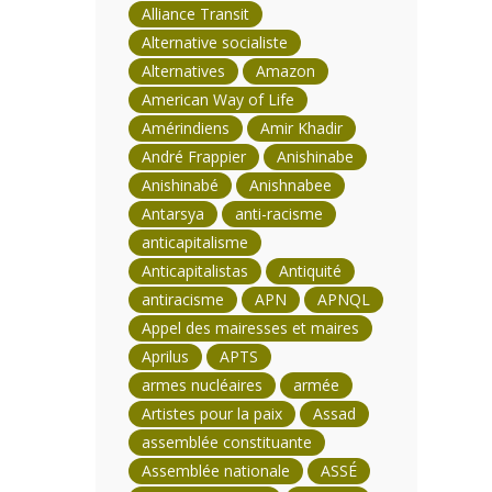
Alliance Transit
Alternative socialiste
Alternatives
Amazon
American Way of Life
Amérindiens
Amir Khadir
André Frappier
Anishinabe
Anishinabé
Anishnabee
Antarsya
anti-racisme
anticapitalisme
Anticapitalistas
Antiquité
antiracisme
APN
APNQL
Appel des mairesses et maires
Aprilus
APTS
armes nucléaires
armée
Artistes pour la paix
Assad
assemblée constituante
Assemblée nationale
ASSÉ