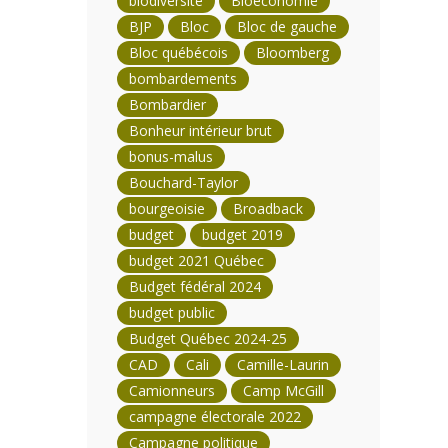
biodiversité
Bioéconomie
BJP
Bloc
Bloc de gauche
Bloc québécois
Bloomberg
bombardements
Bombardier
Bonheur intérieur brut
bonus-malus
Bouchard-Taylor
bourgeoisie
Broadback
budget
budget 2019
budget 2021 Québec
Budget fédéral 2024
budget public
Budget Québec 2024-25
CAD
Cali
Camille-Laurin
Camionneurs
Camp McGill
campagne électorale 2022
Campagne politique