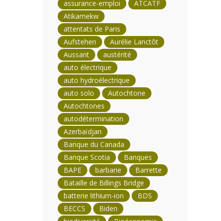
assurance-emploi
ATCATF
Atikamekw
attentats de Paris
Aufstehen
Aurélie Lanctôt
Aussant
austérité
auto électrique
auto hydroélectrique
auto solo
Autochtone
Autochtones
autodétermination
Azerbaïdjan
Banque du Canada
Banque Scotia
Banques
BAPE
barbarie
Barrette
Bataille de Billings Bridge
batterie lithium-ion
BDS
BECCS
Biden