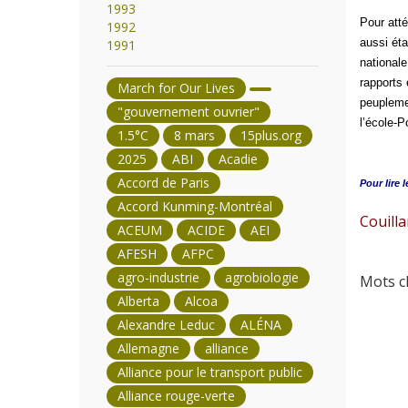
1993
Pour atté
1992
aussi éta
1991
nationale
rapports 
March for Our Lives
peuplemen
"gouvernement ouvrier"
l’école-P
1.5°C
8 mars
15plus.org
2025
ABI
Acadie
Accord de Paris
Pour lire l
Accord Kunming-Montréal
Couilla
ACEUM
ACIDE
AEI
AFESH
AFPC
agro-industrie
agrobiologie
Mots cl
Alberta
Alcoa
Alexandre Leduc
ALÉNA
Allemagne
alliance
Alliance pour le transport public
Alliance rouge-verte