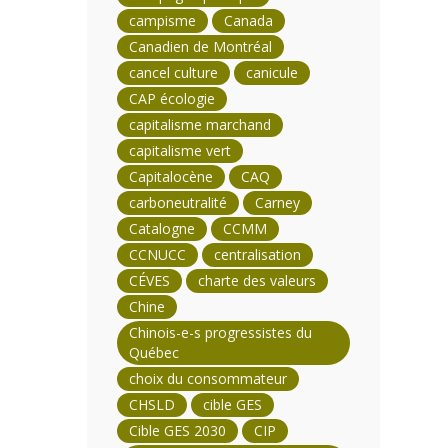
campisme
Canada
Canadien de Montréal
cancel culture
canicule
CAP écologie
capitalisme marchand
capitalisme vert
Capitalocène
CAQ
carboneutralité
Carney
Catalogne
CCMM
CCNUCC
centralisation
CÉVES
charte des valeurs
Chine
Chinois-e-s progressistes du
Québec
choix du consommateur
CHSLD
cible GES
Cible GES 2030
CIP