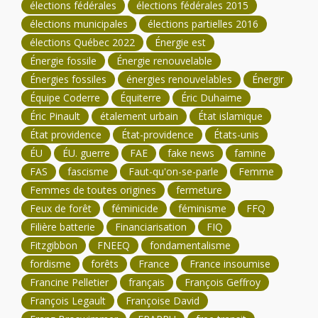
élections fédérales
élections fédérales 2015
élections municipales
élections partielles 2016
élections Québec 2022
Énergie est
Énergie fossile
Énergie renouvelable
Énergies fossiles
énergies renouvelables
Énergir
Équipe Coderre
Équiterre
Éric Duhaime
Éric Pinault
étalement urbain
État islamique
État providence
État-providence
États-unis
ÉU
ÉU. guerre
FAE
fake news
famine
FAS
fascisme
Faut-qu'on-se-parle
Femme
Femmes de toutes origines
fermeture
Feux de forêt
féminicide
féminisme
FFQ
Filière batterie
Financiarisation
FIQ
Fitzgibbon
FNEEQ
fondamentalisme
fordisme
forêts
France
France insoumise
Francine Pelletier
français
François Geffroy
François Legault
Françoise David