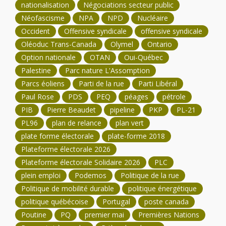
nationalisation
Négociations secteur public
Néofascisme
NPA
NPD
Nucléaire
Occident
Offensive syndicale
offensive syndicale
Oléoduc Trans-Canada
Olymel
Ontario
Option nationale
OTAN
Oui-Québec
Palestine
Parc nature L'Assomption
Parcs éoliens
Parti de la rue
Parti Libéral
Paul Rose
PDS
PEQ
péages
pétrole
PIB
Pierre Beaudet
pipeline
PKP
PL-21
PL96
plan de relance
plan vert
plate forme électorale
plate-forme 2018
Plateforme électorale 2026
Plateforme électorale Solidaire 2026
PLC
plein emploi
Podemos
Politique de la rue
Politique de mobilité durable
politique énergétique
politique québécoise
Portugal
poste canada
Poutine
PQ
premier mai
Premières Nations