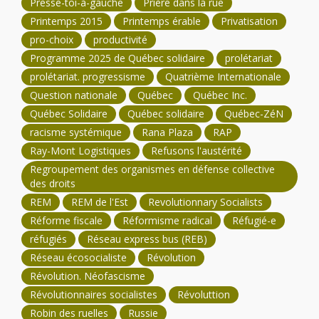
Presse-toi-à-gauche
Prière dans la rue
Printemps 2015
Printemps érable
Privatisation
pro-choix
productivité
Programme 2025 de Québec solidaire
prolétariat
prolétariat. progressisme
Quatrième Internationale
Question nationale
Québec
Québec Inc.
Québec Solidaire
Québec solidaire
Québec-ZéN
racisme systémique
Rana Plaza
RAP
Ray-Mont Logistiques
Refusons l'austérité
Regroupement des organismes en défense collective
des droits
REM
REM de l'Est
Revolutionnary Socialists
Réforme fiscale
Réformisme radical
Réfugié-e
réfugiés
Réseau express bus (REB)
Réseau écosocialiste
Révolution
Révolution. Néofascisme
Révolutionnaires socialistes
Révoluttion
Robin des ruelles
Russie