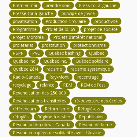
Premier mai
prendre soin
Press-toi-à-gauche
Presse-toi-à-gauche
principe de Joyce
privatisation
Production circulaire
productivité
Programme
Projet de loi 69
projet de société
Projet-Montréal
Projets d'intérêt national
prolétariat
prostitution
protectionnisme
PSPP
PVC
Quebec bashing
Québec
Québec Inc
Québec Inc.
Québec solidaire
Québec ZéN
racisme
racisme systémique
Radio-Canada
Ray-Mont
recentrage
recyclage
relance
REM
REM de l'est
Revendication des 250 000
Revendications transitoires
ré-ouverture des écoles
référendum
Réformisme
Réfugié-e-s
réfugiés
Régime forestier
Républicains
Réseau action climat Canada
Réseau de la rue
Réseau européen de solidarité avec l’Ukraine