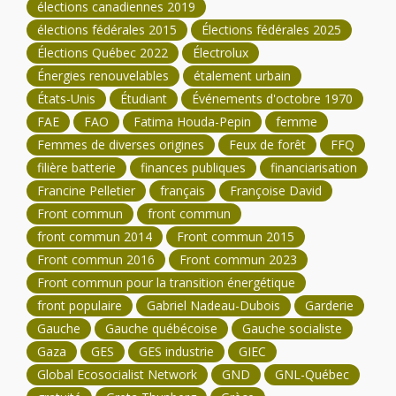
élections canadiennes 2019
élections fédérales 2015
Élections fédérales 2025
Élections Québec 2022
Électrolux
Énergies renouvelables
étalement urbain
États-Unis
Étudiant
Événements d'octobre 1970
FAE
FAO
Fatima Houda-Pepin
femme
Femmes de diverses origines
Feux de forêt
FFQ
filière batterie
finances publiques
financiarisation
Francine Pelletier
français
Françoise David
Front commun
front commun
front commun 2014
Front commun 2015
Front commun 2016
Front commun 2023
Front commun pour la transition énergétique
front populaire
Gabriel Nadeau-Dubois
Garderie
Gauche
Gauche québécoise
Gauche socialiste
Gaza
GES
GES industrie
GIEC
Global Ecosocialist Network
GND
GNL-Québec