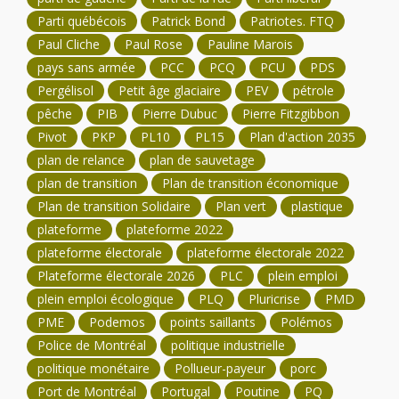
Parti québécois
Patrick Bond
Patriotes. FTQ
Paul Cliche
Paul Rose
Pauline Marois
pays sans armée
PCC
PCQ
PCU
PDS
Pergélisol
Petit âge glaciaire
PEV
pétrole
pêche
PIB
Pierre Dubuc
Pierre Fitzgibbon
Pivot
PKP
PL10
PL15
Plan d'action 2035
plan de relance
plan de sauvetage
plan de transition
Plan de transition économique
Plan de transition Solidaire
Plan vert
plastique
plateforme
plateforme 2022
plateforme électorale
plateforme électorale 2022
Plateforme électorale 2026
PLC
plein emploi
plein emploi écologique
PLQ
Pluricrise
PMD
PME
Podemos
points saillants
Polémos
Police de Montréal
politique industrielle
politique monétaire
Pollueur-payeur
porc
Port de Montréal
Portugal
Poutine
PQ