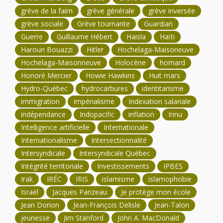
grève de la faim
grève générale
grève inversée
grève sociale
Grève tournante
Guardian
Guerre
Guillaume Hébert
Haisla
Haïti
Haroun Bouazzi
Hitler
Hochelaga-Maisoneuve
Hochelaga-Maisonneuve
Holocène
homard
Honoré Mercier
Howie Hawkins
Huit mars
Hydro-Québec
hydrocarbures
identitarisme
immigration
impérialisme
Indexation salariale
indépendance
Indopacific
inflation
Innu
Intelligence artificielle
Internationale
Internationalisme
Intersectionnalité
Intersyndicale
Intersyndicale Québec
Intégrité territoriale
Investissements
IPBES
Irak
IRÉC
IRIS
islamisme
islamophobie
Israël
Jacques Parizeau
Je protège mon école
Jean Dorion
Jean-François Delisle
Jean-Talon
jeunesse
Jim Stanford
John A. MacDonald