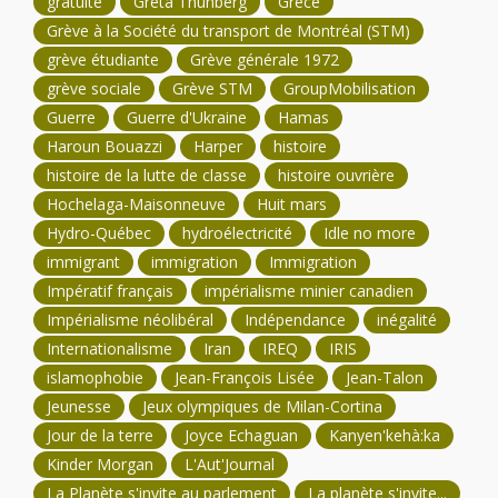
gratuité
Greta Thunberg
Grèce
Grève à la Société du transport de Montréal (STM)
grève étudiante
Grève générale 1972
grève sociale
Grève STM
GroupMobilisation
Guerre
Guerre d'Ukraine
Hamas
Haroun Bouazzi
Harper
histoire
histoire de la lutte de classe
histoire ouvrière
Hochelaga-Maisonneuve
Huit mars
Hydro-Québec
hydroélectricité
Idle no more
immigrant
immigration
Immigration
Impératif français
impérialisme minier canadien
Impérialisme néolibéral
Indépendance
inégalité
Internationalisme
Iran
IREQ
IRIS
islamophobie
Jean-François Lisée
Jean-Talon
Jeunesse
Jeux olympiques de Milan-Cortina
Jour de la terre
Joyce Echaguan
Kanyen'kehà:ka
Kinder Morgan
L'Aut'Journal
La Planète s'invite au parlement
La planète s'invite...