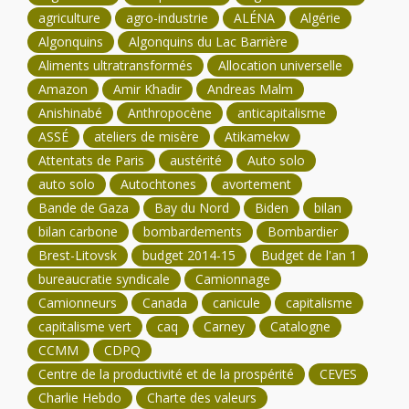
agriculture
agro-industrie
ALÉNA
Algérie
Algonquins
Algonquins du Lac Barrière
Aliments ultratransformés
Allocation universelle
Amazon
Amir Khadir
Andreas Malm
Anishinabé
Anthropocène
anticapitalisme
ASSÉ
ateliers de misère
Atikamekw
Attentats de Paris
austérité
Auto solo
auto solo
Autochtones
avortement
Bande de Gaza
Bay du Nord
Biden
bilan
bilan carbone
bombardements
Bombardier
Brest-Litovsk
budget 2014-15
Budget de l'an 1
bureaucratie syndicale
Camionnage
Camionneurs
Canada
canicule
capitalisme
capitalisme vert
caq
Carney
Catalogne
CCMM
CDPQ
Centre de la productivité et de la prospérité
CEVES
Charlie Hebdo
Charte des valeurs