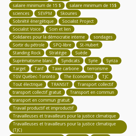
salaire minimum de 15 $
salaire minimum de 15$
sciences
SEVPM
Skouries
Sobriété énergétique
Socialist Project
Socialist Voice
Soin et lien
Solidaires pour la démocratie interne
sondages
Sortir du pétrole
SPQ-libre
St-Hubert
Standing Rock
Stratégie
Suède
Suprématisme blanc
Syndicats
Syrie
Syriza
Target
Tarif
Taxe carbone
terrorisme
TGV Québec-Toronto
The Economist
TJC
Tout électrique
TRANSIT
Transport collectif
transport collectif gratuit
Transport en commun
transport en commun gratuit
Travail productif et improductif
Travailleuses et travailleurs pour la justice climatique
Travailleuses et travailleurs pour la justice climatique
(TJC)