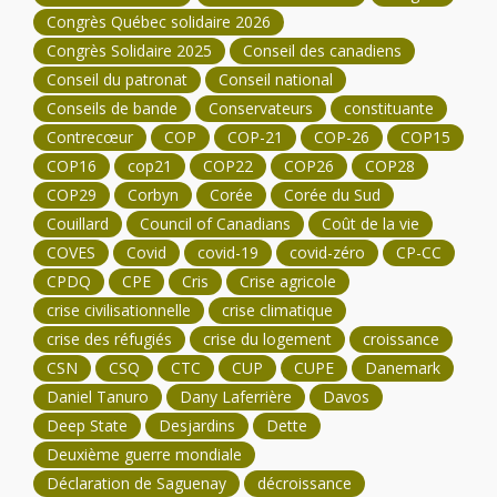
Congrès Québec solidaire 2026
Congrès Solidaire 2025
Conseil des canadiens
Conseil du patronat
Conseil national
Conseils de bande
Conservateurs
constituante
Contrecœur
COP
COP-21
COP-26
COP15
COP16
cop21
COP22
COP26
COP28
COP29
Corbyn
Corée
Corée du Sud
Couillard
Council of Canadians
Coût de la vie
COVES
Covid
covid-19
covid-zéro
CP-CC
CPDQ
CPE
Cris
Crise agricole
crise civilisationnelle
crise climatique
crise des réfugiés
crise du logement
croissance
CSN
CSQ
CTC
CUP
CUPE
Danemark
Daniel Tanuro
Dany Laferrière
Davos
Deep State
Desjardins
Dette
Deuxième guerre mondiale
Déclaration de Saguenay
décroissance