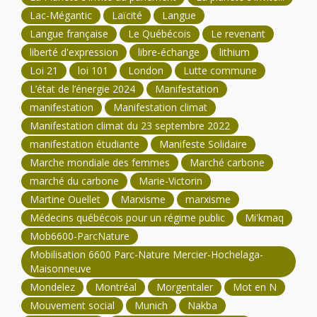
Lac-Mégantic
Laïcité
Langue
Langue française
Le Québécois
Le revenant
liberté d'expression
libre-échange
lithium
Loi 21
loi 101
London
Lutte commune
L’état de l’énergie 2024
Manifestation
manifestation
Manifestation climat
Manifestation climat du 23 septembre 2022
manifestation étudiante
Manifeste Solidaire
Marche mondiale des femmes
Marché carbone
marché du carbone
Marie-Victorin
Martine Ouellet
Marxisme
marxisme
Médecins québécois pour un régime public
Mi'kmaq
Mob6600-ParcNature
Mobilisation 6600 Parc-Nature Mercier-Hochelaga-
Maisonneuve
Mondelez
Montréal
Morgentaler
Mot en N
Mouvement social
Munich
Nakba