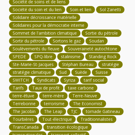
Société de soins et de liens
Société du soin et du lien
Soin et lien
Sol Zanetti
Solidaire décroissance matérielle
Solidaires pour la démocratie interne
Sommet de l'ambition climatique
Sortie du pétrole
Sortir du pétrole
Sortons le gaz
Soudan
Soulèvements du fleuve
Souveraineté autochtone
SPEDE
SPQ-libre
stalinisme
Standing Rock
Ste-Marie-St-Jacques
Stéphan Bureau
stratégie
stratégie climatique
Sud
Suède
Suisse
SWITCH
Syndicats
Syriza
tarif social
Tarifs
Taux de profit
taxe carbone
terre-étuve
terre-mère
Terre-Neuve
Terrebonne
terrorisme
The Economist
The Jacobin
The Leap
TJC
tornade Gatineau
Tourbières
Tout-électrique
Traditionnalistes
TransCanada
transition écologique
transnationales
transport collectif