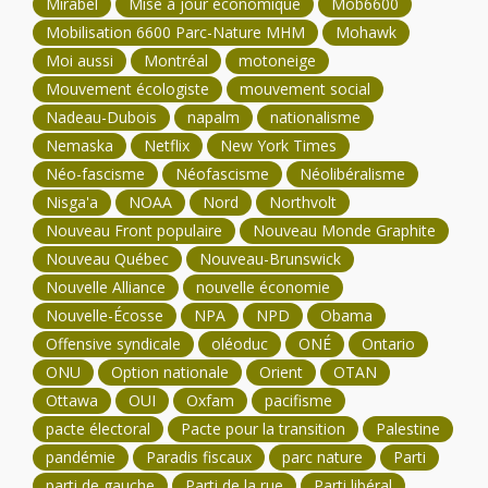
Mirabel
Mise à jour économique
Mob6600
Mobilisation 6600 Parc-Nature MHM
Mohawk
Moi aussi
Montréal
motoneige
Mouvement écologiste
mouvement social
Nadeau-Dubois
napalm
nationalisme
Nemaska
Netflix
New York Times
Néo-fascisme
Néofascisme
Néolibéralisme
Nisga'a
NOAA
Nord
Northvolt
Nouveau Front populaire
Nouveau Monde Graphite
Nouveau Québec
Nouveau-Brunswick
Nouvelle Alliance
nouvelle économie
Nouvelle-Écosse
NPA
NPD
Obama
Offensive syndicale
oléoduc
ONÉ
Ontario
ONU
Option nationale
Orient
OTAN
Ottawa
OUI
Oxfam
pacifisme
pacte électoral
Pacte pour la transition
Palestine
pandémie
Paradis fiscaux
parc nature
Parti
parti de gauche
Parti de la rue
Parti libéral