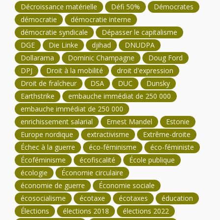
Décroissance matérielle
Défi 50%
Démocrates
démocratie
démocratie interne
démocratie syndicale
Dépasser le capitalisme
DGE
Die Linke
djihad
DNUDPA
Dollarama
Dominic Champagne
Doug Ford
DPJ
Droit à la mobilité
droit d'expression
Droit de fraîcheur
DSA
DUC
Dunsky
Earthstrike
embauche immédiat de 250 000
embauche immédiat de 250 000
enrichissement salarial
Ernest Mandel
Estonie
Europe nordique
extractivisme
Extrême-droite
Échec à la guerre
éco-féminisme
éco-féministe
Écoféminisme
écofiscalité
École publique
écologie
Économie circulaire
économie de guerre
Économie sociale
écosocialisme
écotaxe
écotaxes
éducation
Élections
élections 2018
élections 2022