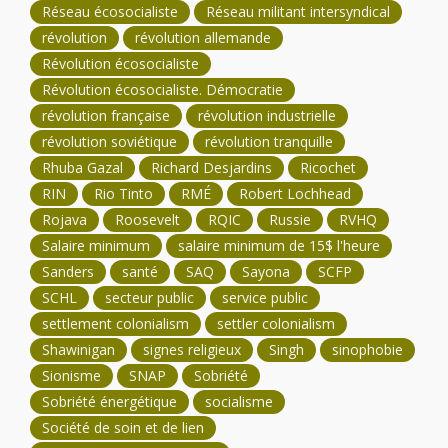
Réseau écosocialiste
Réseau militant intersyndical
révolution
révolution allemande
Révolution écosocialiste
Révolution écosocialiste. Démocratie
révolution française
révolution industrielle
révolution soviétique
révolution tranquille
Rhuba Gazal
Richard Desjardins
Ricochet
RIN
Rio Tinto
RMÉ
Robert Lochhead
Rojava
Roosevelt
RQIC
Russie
RVHQ
Salaire minimum
salaire minimum de 15$ l'heure
Sanders
santé
SAQ
Sayona
SCFP
SCHL
secteur public
service public
settlement colonialism
settler colonialism
Shawinigan
signes religieux
Singh
sinophobie
Sionisme
SNAP
Sobriété
Sobriété énergétique
socialisme
Société de soin et de lien