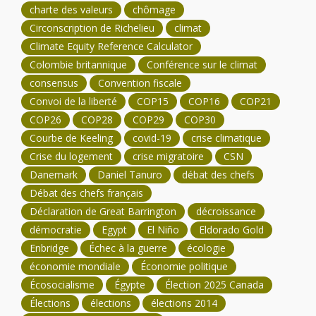
charte des valeurs
chômage
Circonscription de Richelieu
climat
Climate Equity Reference Calculator
Colombie britannique
Conférence sur le climat
consensus
Convention fiscale
Convoi de la liberté
COP15
COP16
COP21
COP26
COP28
COP29
COP30
Courbe de Keeling
covid-19
crise climatique
Crise du logement
crise migratoire
CSN
Danemark
Daniel Tanuro
débat des chefs
Débat des chefs français
Déclaration de Great Barrington
décroissance
démocratie
Egypt
El Niño
Eldorado Gold
Enbridge
Échec à la guerre
écologie
économie mondiale
Économie politique
Écosocialisme
Égypte
Élection 2025 Canada
Élections
élections
élections 2014