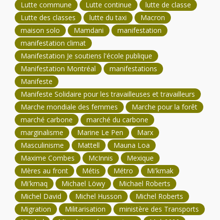
Lutte commune
Lutte continue
lutte de classe
Lutte des classes
lutte du taxi
Macron
maison solo
Mamdani
manifestation
manifestation climat
Manifestation Je soutiens l'école publique
Manifestation Montréal
manifestations
Manifeste
Manifeste Solidaire pour les travailleuses et travailleurs
Marche mondiale des femmes
Marche pour la forêt
marché carbone
marché du carbone
marginalisme
Marine Le Pen
Marx
Masculinisme
Mattell
Mauna Loa
Maxime Combes
McInnis
Mexique
Mères au front
Métis
Métro
Mi'kmak
Mi'kmaq
Michael Löwy
Michael Roberts
Michel David
Michel Husson
Michel Roberts
Migration
Militarisation
ministère des Transports