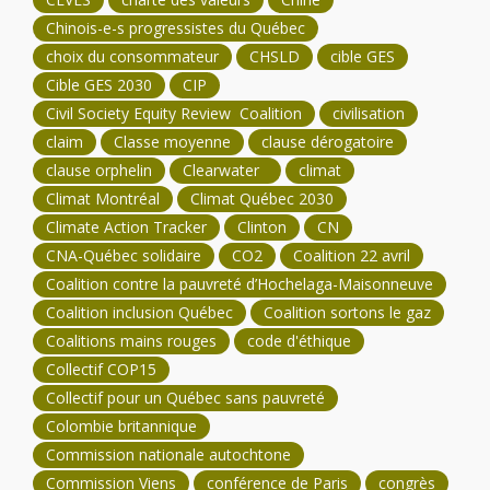
Chinois-e-s progressistes du Québec
choix du consommateur
CHSLD
cible GES
Cible GES 2030
CIP
Civil Society Equity Review Coalition
civilisation
claim
Classe moyenne
clause dérogatoire
clause orphelin
Clearwater
climat
Climat Montréal
Climat Québec 2030
Climate Action Tracker
Clinton
CN
CNA-Québec solidaire
CO2
Coalition 22 avril
Coalition contre la pauvreté d’Hochelaga-Maisonneuve
Coalition inclusion Québec
Coalition sortons le gaz
Coalitions mains rouges
code d'éthique
Collectif COP15
Collectif pour un Québec sans pauvreté
Colombie britannique
Commission nationale autochtone
Commission Viens
conférence de Paris
congrès