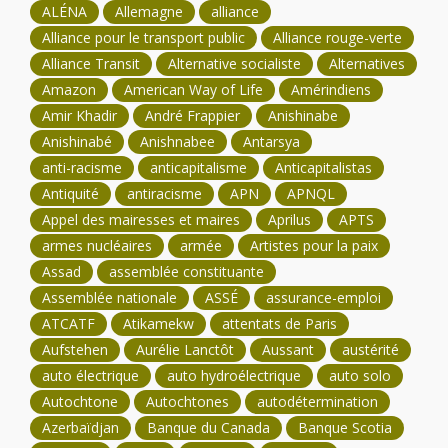
ALÉNA
Allemagne
alliance
Alliance pour le transport public
Alliance rouge-verte
Alliance Transit
Alternative socialiste
Alternatives
Amazon
American Way of Life
Amérindiens
Amir Khadir
André Frappier
Anishinabe
Anishinabé
Anishnabee
Antarsya
anti-racisme
anticapitalisme
Anticapitalistas
Antiquité
antiracisme
APN
APNQL
Appel des mairesses et maires
Aprilus
APTS
armes nucléaires
armée
Artistes pour la paix
Assad
assemblée constituante
Assemblée nationale
ASSÉ
assurance-emploi
ATCATF
Atikamekw
attentats de Paris
Aufstehen
Aurélie Lanctôt
Aussant
austérité
auto électrique
auto hydroélectrique
auto solo
Autochtone
Autochtones
autodétermination
Azerbaïdjan
Banque du Canada
Banque Scotia