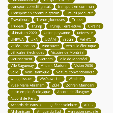
transport collectif gratuit
transport en commun
Transport en commun gratuit
Travail productif
Travailleurs
Trente glorieuses
Trotski
Trudeau
Trump
Trump. Terre-étuve
Ukraine
Ultimatum 2020
Union paysanne
université
UNRWA
UPA
UQÀM
vaccin
Val-d'Or
Vallée-Jonction
Vancouver
véhicule électrique
véhicules électriques
Victoire de Montréal
vieillissement
Vietnam
Ville de Montréal
Ville Saguenay
Vincent Marissal
Vision 2030
voile
voile islamique
Voiture conventionnelle
wedge issues
Wet'suwe'ten
Windsor
Yves-Marie Abraham
ZÉN
Zohran Mamdani
plein emploi écologique
Accord de Glasgow
Accord de Paris
Accords de Paris, GIEC, Québec solidaire
AÉCG
Afghanistan
Afrique du Sud
Agression sexuelle