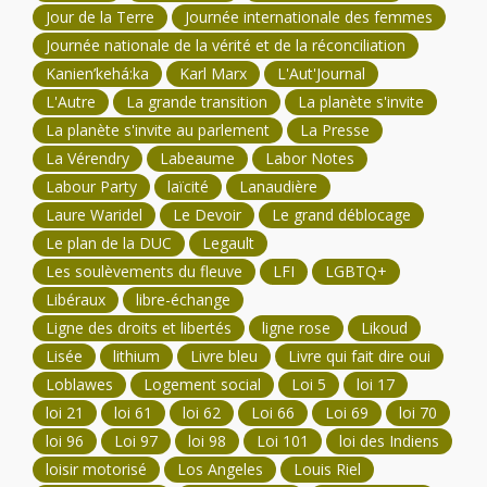
Jour de la Terre
Journée internationale des femmes
Journée nationale de la vérité et de la réconciliation
Kanien’kehá:ka
Karl Marx
L'Aut'Journal
L'Autre
La grande transition
La planète s'invite
La planète s'invite au parlement
La Presse
La Vérendry
Labeaume
Labor Notes
Labour Party
laïcité
Lanaudière
Laure Waridel
Le Devoir
Le grand déblocage
Le plan de la DUC
Legault
Les soulèvements du fleuve
LFI
LGBTQ+
Libéraux
libre-échange
Ligne des droits et libertés
ligne rose
Likoud
Lisée
lithium
Livre bleu
Livre qui fait dire oui
Loblawes
Logement social
Loi 5
loi 17
loi 21
loi 61
loi 62
Loi 66
Loi 69
loi 70
loi 96
Loi 97
loi 98
Loi 101
loi des Indiens
loisir motorisé
Los Angeles
Louis Riel