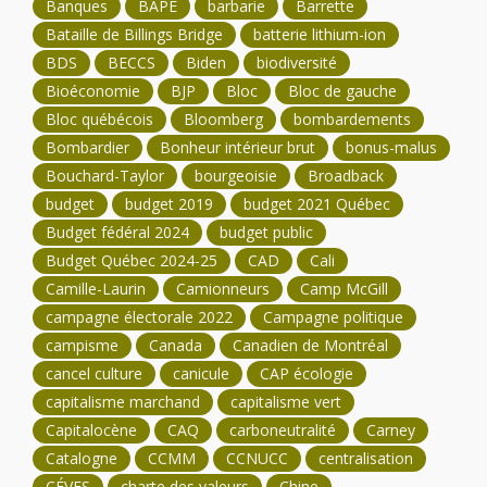
Banques
BAPE
barbarie
Barrette
Bataille de Billings Bridge
batterie lithium-ion
BDS
BECCS
Biden
biodiversité
Bioéconomie
BJP
Bloc
Bloc de gauche
Bloc québécois
Bloomberg
bombardements
Bombardier
Bonheur intérieur brut
bonus-malus
Bouchard-Taylor
bourgeoisie
Broadback
budget
budget 2019
budget 2021 Québec
Budget fédéral 2024
budget public
Budget Québec 2024-25
CAD
Cali
Camille-Laurin
Camionneurs
Camp McGill
campagne électorale 2022
Campagne politique
campisme
Canada
Canadien de Montréal
cancel culture
canicule
CAP écologie
capitalisme marchand
capitalisme vert
Capitalocène
CAQ
carboneutralité
Carney
Catalogne
CCMM
CCNUCC
centralisation
CÉVES
charte des valeurs
Chine