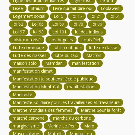
Ligne des droits et libertés
ligne rose
Likoud
Lisée
lithium
Livre qui fait dire oui
Loblawes
Logement social
Loi 5
loi 17
loi 21
loi 61
loi 62
Loi 66
Loi 69
loi 70
loi 96
Loi 97
loi 98
Loi 101
loi des Indiens
loisir motorisé
Los Angeles
Louis Riel
Lutte commune
Lutte continue
lutte de classe
Lutte des classes
lutte du taxi
Macron
maison solo
Mamdani
manifestation
manifestation climat
Manifestation Je soutiens l'école publique
Manifestation Montréal
manifestations
Manifeste
Manifeste Solidaire pour les travailleuses et travailleurs
Marche mondiale des femmes
Marche pour la forêt
marché carbone
marché du carbone
marginalisme
Marine Le Pen
Marx
Masculinisme
Mattell
Mauna Loa