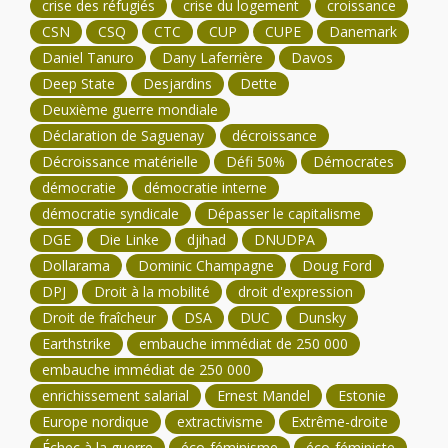
crise des réfugiés
crise du logement
croissance
CSN
CSQ
CTC
CUP
CUPE
Danemark
Daniel Tanuro
Dany Laferrière
Davos
Deep State
Desjardins
Dette
Deuxième guerre mondiale
Déclaration de Saguenay
décroissance
Décroissance matérielle
Défi 50%
Démocrates
démocratie
démocratie interne
démocratie syndicale
Dépasser le capitalisme
DGE
Die Linke
djihad
DNUDPA
Dollarama
Dominic Champagne
Doug Ford
DPJ
Droit à la mobilité
droit d'expression
Droit de fraîcheur
DSA
DUC
Dunsky
Earthstrike
embauche immédiat de 250 000
embauche immédiat de 250 000
enrichissement salarial
Ernest Mandel
Estonie
Europe nordique
extractivisme
Extrême-droite
Échec à la guerre
éco-féminisme
éco-féministe