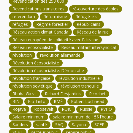
Revendication des 250 000
Revendications transitoires
ré-ouverture des écoles
référendum
Réformisme
Réfugié-e-s
réfugiés
Régime forestier
Républicains
Réseau action climat Canada
Réseau de la rue
Réseau européen de solidarité avec l’Ukraine
Réseau écosocialiste
Réseau militant intersyndical
révolution
révolution allemande
Révolution écosocialiste
Révolution écosocialiste. Démocratie
révolution française
révolution industrielle
révolution soviétique
révolution tranquille
Rhuba Gazal
Richard Desjardins
Ricochet
RIN
Rio Tinto
RMÉ
Robert Lochhead
Rojava
Roosevelt
RQIC
Russie
RVHQ
Salaire minimum
salaire minimum de 15$ l'heure
Sanders
santé
SAQ
Sayona
SCFP
SCHL
secteur public
service public