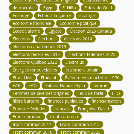
démocratie
Egypt
El Niño
Eldorado Gold
Enbridge
Échec à la guerre
écologie
économie mondiale
Économie politique
Écosocialisme
Égypte
Élection 2025 Canada
Élections
élections
élections 2014
élections canadiennes 2019
élections fédérales 2015
Élections fédérales 2025
Élections Québec 2022
Électrolux
Énergies renouvelables
étalement urbain
États-Unis
Étudiant
Événements d'octobre 1970
FAE
FAO
Fatima Houda-Pepin
femme
Femmes de diverses origines
Feux de forêt
FFQ
filière batterie
finances publiques
financiarisation
Francine Pelletier
français
Françoise David
Front commun
front commun
front commun 2014
Front commun 2015
Front commun 2016
Front commun 2023