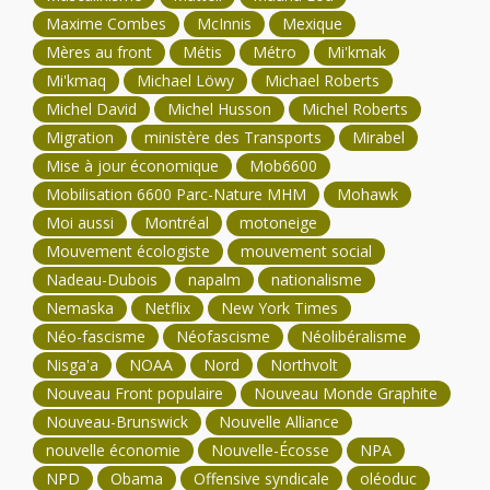
Maxime Combes
McInnis
Mexique
Mères au front
Métis
Métro
Mi'kmak
Mi'kmaq
Michael Löwy
Michael Roberts
Michel David
Michel Husson
Michel Roberts
Migration
ministère des Transports
Mirabel
Mise à jour économique
Mob6600
Mobilisation 6600 Parc-Nature MHM
Mohawk
Moi aussi
Montréal
motoneige
Mouvement écologiste
mouvement social
Nadeau-Dubois
napalm
nationalisme
Nemaska
Netflix
New York Times
Néo-fascisme
Néofascisme
Néolibéralisme
Nisga'a
NOAA
Nord
Northvolt
Nouveau Front populaire
Nouveau Monde Graphite
Nouveau-Brunswick
Nouvelle Alliance
nouvelle économie
Nouvelle-Écosse
NPA
NPD
Obama
Offensive syndicale
oléoduc