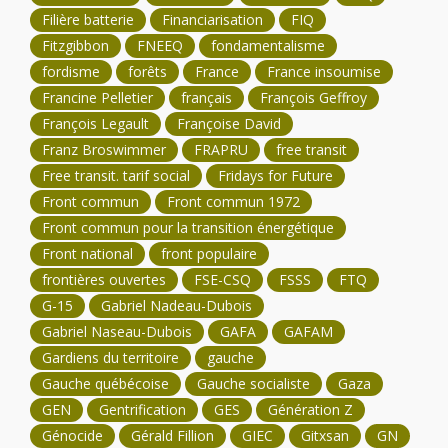
Filière batterie
Financiarisation
FIQ
Fitzgibbon
FNEEQ
fondamentalisme
fordisme
forêts
France
France insoumise
Francine Pelletier
français
François Geffroy
François Legault
Françoise David
Franz Broswimmer
FRAPRU
free transit
Free transit. tarif social
Fridays for Future
Front commun
Front commun 1972
Front commun pour la transition énergétique
Front national
front populaire
frontières ouvertes
FSE-CSQ
FSSS
FTQ
G-15
Gabriel Nadeau-Dubois
Gabriel Naseau-Dubois
GAFA
GAFAM
Gardiens du territoire
gauche
Gauche québécoise
Gauche socialiste
Gaza
GEN
Gentrification
GES
Génération Z
Génocide
Gérald Fillion
GIEC
Gitxsan
GN