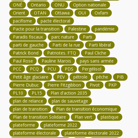
ONÉ
Ontario
ONU
Option nationale
Orient
OTAN
Ottawa
OUI
Oxfam
pacifisme
pacte électoral
Pacte pour la transition
Palestine
pandémie
Paradis fiscaux
parc nature
Parti
parti de gauche
Parti de la rue
Parti libéral
Patrick Bond
Patriotes. FTQ
Paul Cliche
Paul Rose
Pauline Marois
pays sans armée
PCC
PCQ
PCU
PDS
Pergélisol
Petit âge glaciaire
PEV
pétrole
pêche
PIB
Pierre Dubuc
Pierre Fitzgibbon
Pivot
PKP
PL10
PL15
Plan d'action 2035
plan de relance
plan de sauvetage
plan de transition
Plan de transition économique
Plan de transition Solidaire
Plan vert
plastique
plateforme
plateforme 2022
plateforme électorale
plateforme électorale 2022