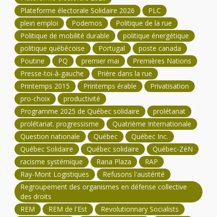
Plateforme électorale Solidaire 2026
PLC
plein emploi
Podemos
Politique de la rue
Politique de mobilité durable
politique énergétique
politique québécoise
Portugal
poste canada
Poutine
PQ
premier mai
Premières Nations
Presse-toi-à-gauche
Prière dans la rue
Printemps 2015
Printemps érable
Privatisation
pro-choix
productivité
Programme 2025 de Québec solidaire
prolétariat
prolétariat. progressisme
Quatrième Internationale
Question nationale
Québec
Québec Inc.
Québec Solidaire
Québec solidaire
Québec-ZéN
racisme systémique
Rana Plaza
RAP
Ray-Mont Logistiques
Refusons l'austérité
Regroupement des organismes en défense collective
des droits
REM
REM de l'Est
Revolutionnary Socialists