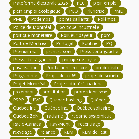
Plateforme électorale 2026
PLC
plein emploi
plein emploi écologique
PLQ
Pluricrise
PMD
PME
Podemos
points saillants
Polémos
Police de Montréal
politique industrielle
politique monétaire
Pollueur-payeur
porc
Port de Montréal
Portugal
Poutine
PQ
Premier mai
prendre soin
Press-toi-à-gauche
Presse-toi-à-gauche
principe de Joyce
privatisation
Production circulaire
productivité
Programme
Projet de loi 69
projet de société
Projet-Montréal
Projets d'intérêt national
prolétariat
prostitution
protectionnisme
PSPP
PVC
Quebec bashing
Québec
Québec Inc
Québec Inc.
Québec solidaire
Québec ZéN
racisme
racisme systémique
Radio-Canada
Ray-Mont
recentrage
recyclage
relance
REM
REM de l'est