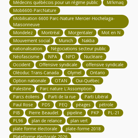
Médecins québécois pour un régime public
Mi'kmaq
Mob6600-ParcNature
Mobilisation 6600 Parc-Nature Mercier-Hochelaga-
Maisonneuve
Mondelez
Montréal
Morgentaler
Mot en N
Mouvement social
Munich
Nakba
nationalisation
Négociations secteur public
Néofascisme
NPA
NPD
Nucléaire
Occident
Offensive syndicale
offensive syndicale
Oléoduc Trans-Canada
Olymel
Ontario
Option nationale
OTAN
Oui-Québec
Palestine
Parc nature L'Assomption
Parcs éoliens
Parti de la rue
Parti Libéral
Paul Rose
PDS
PEQ
péages
pétrole
PIB
Pierre Beaudet
pipeline
PKP
PL-21
PL96
plan de relance
plan vert
plate forme électorale
plate-forme 2018
Plateforme électorale 2026