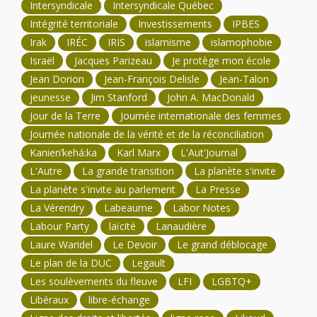
Intersyndicale
Intersyndicale Québec
Intégrité territoriale
Investissements
IPBES
Irak
IRÉC
IRIS
islamisme
islamophobie
Israël
Jacques Parizeau
Je protège mon école
Jean Dorion
Jean-François Delisle
Jean-Talon
jeunesse
Jim Stanford
John A. MacDonald
Jour de la Terre
Journée internationale des femmes
Journée nationale de la vérité et de la réconciliation
Kanien’kehá:ka
Karl Marx
L'Aut'Journal
L'Autre
La grande transition
La planète s'invite
La planète s'invite au parlement
La Presse
La Vérendry
Labeaume
Labor Notes
Labour Party
laïcité
Lanaudière
Laure Waridel
Le Devoir
Le grand déblocage
Le plan de la DUC
Legault
Les soulèvements du fleuve
LFI
LGBTQ+
Libéraux
libre-échange