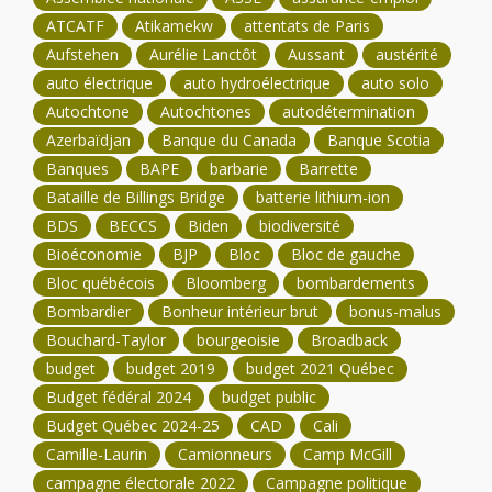
ATCATF
Atikamekw
attentats de Paris
Aufstehen
Aurélie Lanctôt
Aussant
austérité
auto électrique
auto hydroélectrique
auto solo
Autochtone
Autochtones
autodétermination
Azerbaïdjan
Banque du Canada
Banque Scotia
Banques
BAPE
barbarie
Barrette
Bataille de Billings Bridge
batterie lithium-ion
BDS
BECCS
Biden
biodiversité
Bioéconomie
BJP
Bloc
Bloc de gauche
Bloc québécois
Bloomberg
bombardements
Bombardier
Bonheur intérieur brut
bonus-malus
Bouchard-Taylor
bourgeoisie
Broadback
budget
budget 2019
budget 2021 Québec
Budget fédéral 2024
budget public
Budget Québec 2024-25
CAD
Cali
Camille-Laurin
Camionneurs
Camp McGill
campagne électorale 2022
Campagne politique