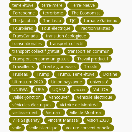
terre-étuve
terre-mère
Terre-Neuve
Terrebonne
terrorisme
The Economist
The Jacobin
The Leap
TJC
tornade Gatineau
Tourbières
Tout-électrique
Traditionnalistes
TransCanada
transition écologique
transnationales
transport collectif
transport collectif gratuit
transport en commun
Transport en commun gratuit
Travail productif
Travailleurs
Trente glorieuses
Trotski
Trudeau
Trump
Trump. Terre-étuve
Ukraine
Ultimatum 2020
Union paysanne
université
UNRWA
UPA
UQÀM
vaccin
Val-d'Or
Vallée-Jonction
Vancouver
véhicule électrique
véhicules électriques
Victoire de Montréal
vieillissement
Vietnam
Ville de Montréal
Ville Saguenay
Vincent Marissal
Vision 2030
voile
voile islamique
Voiture conventionnelle