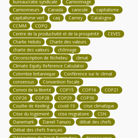
bureaucratie syndicale
Camionnage
Camionneurs
Canada
canicule
capitalisme
capitalisme vert
caq
Carney
Catalogne
CCMM
CDPQ
Centre de la productivité et de la prospérité
CEVES
Charlie Hebdo
Charte des valeurs
charte des valeurs
chômage
Circonscription de Richelieu
climat
Climate Equity Reference Calculator
Colombie britannique
Conférence sur le climat
consensus
Convention fiscale
Convoi de la liberté
COP15
COP16
COP21
COP26
COP28
COP29
COP30
Courbe de Keeling
covid-19
crise climatique
Crise du logement
crise migratoire
CSN
Danemark
Daniel Tanuro
débat des chefs
Débat des chefs français
Déclaration de Great Barrington
décroissance