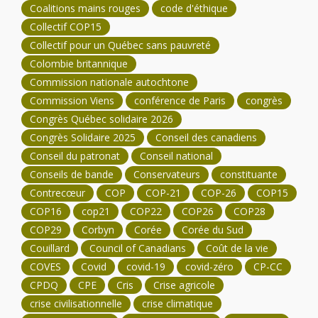
Coalitions mains rouges
code d'éthique
Collectif COP15
Collectif pour un Québec sans pauvreté
Colombie britannique
Commission nationale autochtone
Commission Viens
conférence de Paris
congrès
Congrès Québec solidaire 2026
Congrès Solidaire 2025
Conseil des canadiens
Conseil du patronat
Conseil national
Conseils de bande
Conservateurs
constituante
Contrecœur
COP
COP-21
COP-26
COP15
COP16
cop21
COP22
COP26
COP28
COP29
Corbyn
Corée
Corée du Sud
Couillard
Council of Canadians
Coût de la vie
COVES
Covid
covid-19
covid-zéro
CP-CC
CPDQ
CPE
Cris
Crise agricole
crise civilisationnelle
crise climatique