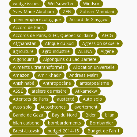
wedge issues
Wet'suwe'ten
Windsor
Yves-Marie Abraham
ZÉN
Zohran Mamdani
plein emploi écologique
Accord de Glasgow
Accord de Paris
Accords de Paris, GIEC, Québec solidaire
AÉCG
Afghanistan
Afrique du Sud
Agression sexuelle
agriculture
agro-industrie
ALÉNA
Algérie
Algonquins
Algonquins du Lac Barrière
Aliments ultratransformés
Allocation universelle
Amazon
Amir Khadir
Andreas Malm
Anishinabé
Anthropocène
anticapitalisme
ASSÉ
ateliers de misère
Atikamekw
Attentats de Paris
austérité
Auto solo
auto solo
Autochtones
avortement
Bande de Gaza
Bay du Nord
Biden
bilan
bilan carbone
bombardements
Bombardier
Brest-Litovsk
budget 2014-15
Budget de l'an 1