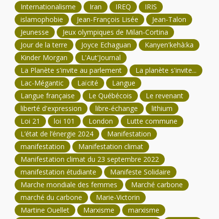
Internationalisme
Iran
IREQ
IRIS
islamophobie
Jean-François Lisée
Jean-Talon
Jeunesse
Jeux olympiques de Milan-Cortina
Jour de la terre
Joyce Echaguan
Kanyen'kehà:ka
Kinder Morgan
L'Aut'Journal
La Planète s'invite au parlement
La planète s'invite...
Lac-Mégantic
Laïcité
Langue
Langue française
Le Québécois
Le revenant
liberté d'expression
libre-échange
lithium
Loi 21
loi 101
London
Lutte commune
L’état de l’énergie 2024
Manifestation
manifestation
Manifestation climat
Manifestation climat du 23 septembre 2022
manifestation étudiante
Manifeste Solidaire
Marche mondiale des femmes
Marché carbone
marché du carbone
Marie-Victorin
Martine Ouellet
Marxisme
marxisme