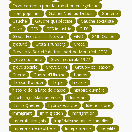
Front commun pour la transition énergétique
front populaire
Gabriel Nadeau-Dubois
Garderie
Gauche
Gauche québécoise
Gauche socialiste
Gaza
GES
GES industrie
GIEC
Global Ecosocialist Network
GND
GNL-Québec
gratuité
Greta Thunberg
Grèce
Grève à la Société du transport de Montréal (STM)
grève étudiante
Grève générale 1972
grève sociale
Grève STM
GroupMobilisation
Guerre
Guerre d'Ukraine
Hamas
Haroun Bouazzi
Harper
histoire
histoire de la lutte de classe
histoire ouvrière
Hochelaga-Maisonneuve
Huit mars
Hydro-Québec
hydroélectricité
Idle no more
immigrant
immigration
Immigration
Impératif français
impérialisme minier canadien
Impérialisme néolibéral
Indépendance
inégalité