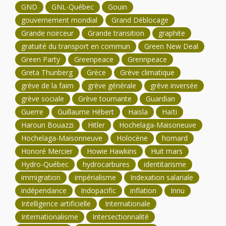
GND
GNL-Québec
Gouin
gouvernement mondial
Grand Déblocage
Grande noirceur
Grande transition
graphite
gratuité du transport en commun
Green New Deal
Green Party
Greenpeace
Grennpeace
Greta Thunberg
Grèce
Grève climatique
grève de la faim
grève générale
grève inversée
grève sociale
Grève tournante
Guardian
Guerre
Guillaume Hébert
Haisla
Haïti
Haroun Bouazzi
Hitler
Hochelaga-Maisoneuve
Hochelaga-Maisonneuve
Holocène
homard
Honoré Mercier
Howie Hawkins
Huit mars
Hydro-Québec
hydrocarbures
identitarisme
immigration
impérialisme
Indexation salariale
indépendance
Indopacific
inflation
Innu
Intelligence artificielle
Internationale
Internationalisme
Intersectionnalité