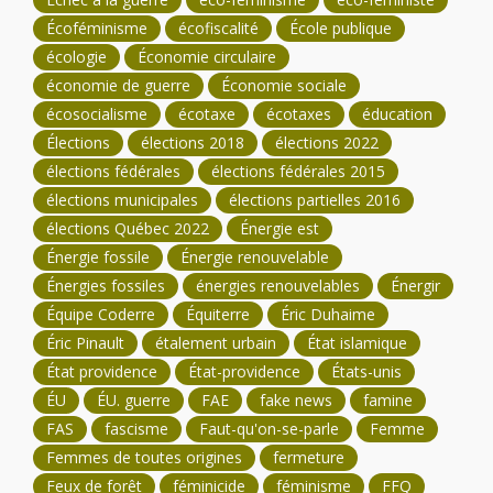
Écoféminisme
écofiscalité
École publique
écologie
Économie circulaire
économie de guerre
Économie sociale
écosocialisme
écotaxe
écotaxes
éducation
Élections
élections 2018
élections 2022
élections fédérales
élections fédérales 2015
élections municipales
élections partielles 2016
élections Québec 2022
Énergie est
Énergie fossile
Énergie renouvelable
Énergies fossiles
énergies renouvelables
Énergir
Équipe Coderre
Équiterre
Éric Duhaime
Éric Pinault
étalement urbain
État islamique
État providence
État-providence
États-unis
ÉU
ÉU. guerre
FAE
fake news
famine
FAS
fascisme
Faut-qu'on-se-parle
Femme
Femmes de toutes origines
fermeture
Feux de forêt
féminicide
féminisme
FFQ