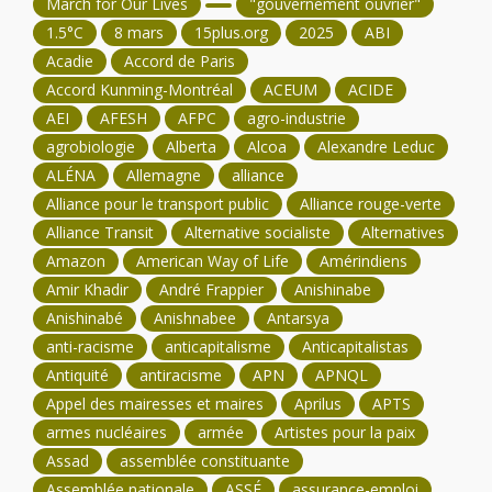
March for Our Lives
"gouvernement ouvrier"
1.5°C
8 mars
15plus.org
2025
ABI
Acadie
Accord de Paris
Accord Kunming-Montréal
ACEUM
ACIDE
AEI
AFESH
AFPC
agro-industrie
agrobiologie
Alberta
Alcoa
Alexandre Leduc
ALÉNA
Allemagne
alliance
Alliance pour le transport public
Alliance rouge-verte
Alliance Transit
Alternative socialiste
Alternatives
Amazon
American Way of Life
Amérindiens
Amir Khadir
André Frappier
Anishinabe
Anishinabé
Anishnabee
Antarsya
anti-racisme
anticapitalisme
Anticapitalistas
Antiquité
antiracisme
APN
APNQL
Appel des mairesses et maires
Aprilus
APTS
armes nucléaires
armée
Artistes pour la paix
Assad
assemblée constituante
Assemblée nationale
ASSÉ
assurance-emploi