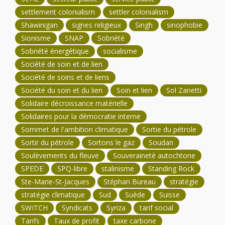
settlement colonialism
settler colonialism
Shawinigan
signes religieux
Singh
sinophobie
Sionisme
SNAP
Sobriété
Sobriété énergétique
socialisme
Société de soin et de lien
Société de soins et de liens
Société du soin et du lien
Soin et lien
Sol Zanetti
Solidaire décroissance matérielle
Solidaires pour la démocratie interne
Sommet de l'ambition climatique
Sortie du pétrole
Sortir du pétrole
Sortons le gaz
Soudan
Soulèvements du fleuve
Souveraineté autochtone
SPEDE
SPQ-libre
stalinisme
Standing Rock
Ste-Marie-St-Jacques
Stéphan Bureau
stratégie
stratégie climatique
Sud
Suède
Suisse
SWITCH
Syndicats
Syriza
tarif social
Tarifs
Taux de profit
taxe carbone