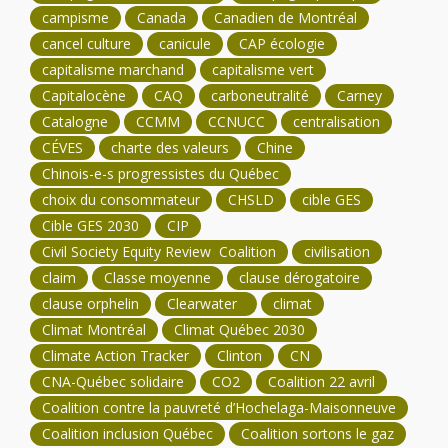
campisme
Canada
Canadien de Montréal
cancel culture
canicule
CAP écologie
capitalisme marchand
capitalisme vert
Capitalocène
CAQ
carboneutralité
Carney
Catalogne
CCMM
CCNUCC
centralisation
CÉVES
charte des valeurs
Chine
Chinois-e-s progressistes du Québec
choix du consommateur
CHSLD
cible GES
Cible GES 2030
CIP
Civil Society Equity Review Coalition
civilisation
claim
Classe moyenne
clause dérogatoire
clause orphelin
Clearwater
climat
Climat Montréal
Climat Québec 2030
Climate Action Tracker
Clinton
CN
CNA-Québec solidaire
CO2
Coalition 22 avril
Coalition contre la pauvreté d’Hochelaga-Maisonneuve
Coalition inclusion Québec
Coalition sortons le gaz