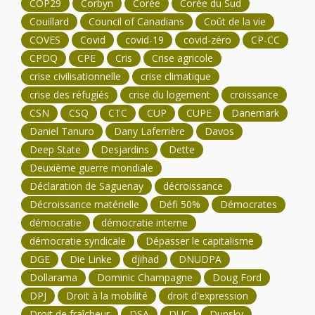
COP29
Corbyn
Corée
Corée du Sud
Couillard
Council of Canadians
Coût de la vie
COVES
Covid
covid-19
covid-zéro
CP-CC
CPDQ
CPE
Cris
Crise agricole
crise civilisationnelle
crise climatique
crise des réfugiés
crise du logement
croissance
CSN
CSQ
CTC
CUP
CUPE
Danemark
Daniel Tanuro
Dany Laferrière
Davos
Deep State
Desjardins
Dette
Deuxième guerre mondiale
Déclaration de Saguenay
décroissance
Décroissance matérielle
Défi 50%
Démocrates
démocratie
démocratie interne
démocratie syndicale
Dépasser le capitalisme
DGE
Die Linke
djihad
DNUDPA
Dollarama
Dominic Champagne
Doug Ford
DPJ
Droit à la mobilité
droit d'expression
Droit de fraîcheur
DSA
DUC
Dunsky