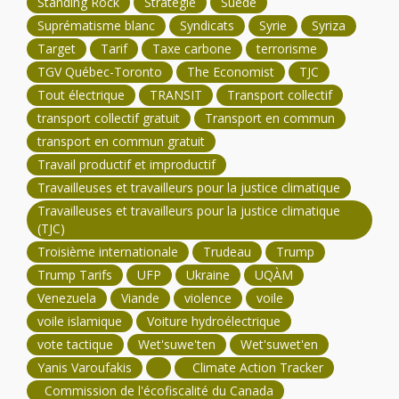
Standing Rock
Stratégie
Suède
Suprématisme blanc
Syndicats
Syrie
Syriza
Target
Tarif
Taxe carbone
terrorisme
TGV Québec-Toronto
The Economist
TJC
Tout électrique
TRANSIT
Transport collectif
transport collectif gratuit
Transport en commun
transport en commun gratuit
Travail productif et improductif
Travailleuses et travailleurs pour la justice climatique
Travailleuses et travailleurs pour la justice climatique
(TJC)
Troisième internationale
Trudeau
Trump
Trump Tarifs
UFP
Ukraine
UQÀM
Venezuela
Viande
violence
voile
voile islamique
Voiture hydroélectrique
vote tactique
Wet'suwe'ten
Wet'suwet'en
Yanis Varoufakis
Climate Action Tracker
Commission de l'écofiscalité du Canada