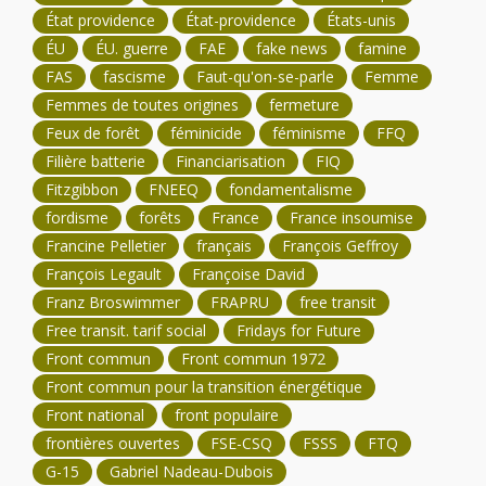
État providence
État-providence
États-unis
ÉU
ÉU. guerre
FAE
fake news
famine
FAS
fascisme
Faut-qu'on-se-parle
Femme
Femmes de toutes origines
fermeture
Feux de forêt
féminicide
féminisme
FFQ
Filière batterie
Financiarisation
FIQ
Fitzgibbon
FNEEQ
fondamentalisme
fordisme
forêts
France
France insoumise
Francine Pelletier
français
François Geffroy
François Legault
Françoise David
Franz Broswimmer
FRAPRU
free transit
Free transit. tarif social
Fridays for Future
Front commun
Front commun 1972
Front commun pour la transition énergétique
Front national
front populaire
frontières ouvertes
FSE-CSQ
FSSS
FTQ
G-15
Gabriel Nadeau-Dubois