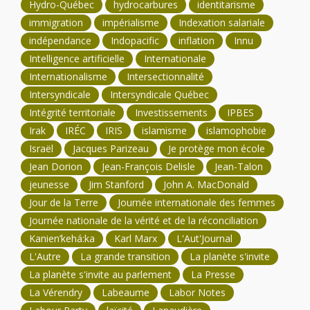
Hydro-Québec
hydrocarbures
identitarisme
immigration
impérialisme
Indexation salariale
indépendance
Indopacific
inflation
Innu
Intelligence artificielle
Internationale
Internationalisme
Intersectionnalité
Intersyndicale
Intersyndicale Québec
Intégrité territoriale
Investissements
IPBES
Irak
IRÉC
IRIS
islamisme
islamophobie
Israël
Jacques Parizeau
Je protège mon école
Jean Dorion
Jean-François Delisle
Jean-Talon
jeunesse
Jim Stanford
John A. MacDonald
Jour de la Terre
Journée internationale des femmes
Journée nationale de la vérité et de la réconciliation
Kanien’kehá:ka
Karl Marx
L'Aut'Journal
L'Autre
La grande transition
La planète s'invite
La planète s'invite au parlement
La Presse
La Vérendry
Labeaume
Labor Notes