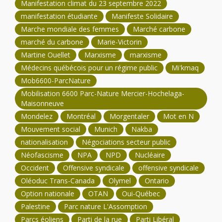
Manifestation climat du 23 septembre 2022
manifestation étudiante
Manifeste Solidaire
Marche mondiale des femmes
Marché carbone
marché du carbone
Marie-Victorin
Martine Ouellet
Marxisme
marxisme
Médecins québécois pour un régime public
Mi'kmaq
Mob6600-ParcNature
Mobilisation 6600 Parc-Nature Mercier-Hochelaga-
Maisonneuve
Mondelez
Montréal
Morgentaler
Mot en N
Mouvement social
Munich
Nakba
nationalisation
Négociations secteur public
Néofascisme
NPA
NPD
Nucléaire
Occident
Offensive syndicale
offensive syndicale
Oléoduc Trans-Canada
Olymel
Ontario
Option nationale
OTAN
Oui-Québec
Palestine
Parc nature L'Assomption
Parcs éoliens
Parti de la rue
Parti Libéral