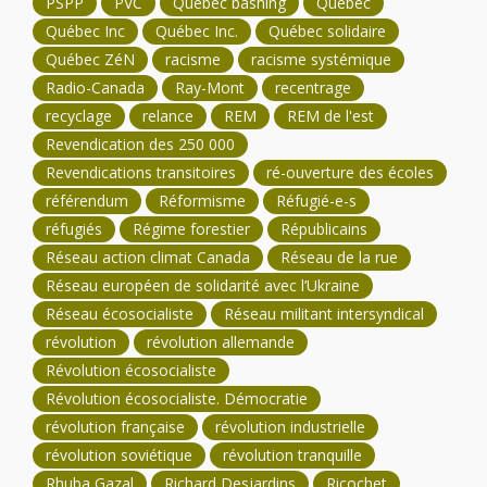
PSPP
PVC
Quebec bashing
Québec
Québec Inc
Québec Inc.
Québec solidaire
Québec ZéN
racisme
racisme systémique
Radio-Canada
Ray-Mont
recentrage
recyclage
relance
REM
REM de l'est
Revendication des 250 000
Revendications transitoires
ré-ouverture des écoles
référendum
Réformisme
Réfugié-e-s
réfugiés
Régime forestier
Républicains
Réseau action climat Canada
Réseau de la rue
Réseau européen de solidarité avec l’Ukraine
Réseau écosocialiste
Réseau militant intersyndical
révolution
révolution allemande
Révolution écosocialiste
Révolution écosocialiste. Démocratie
révolution française
révolution industrielle
révolution soviétique
révolution tranquille
Rhuba Gazal
Richard Desjardins
Ricochet