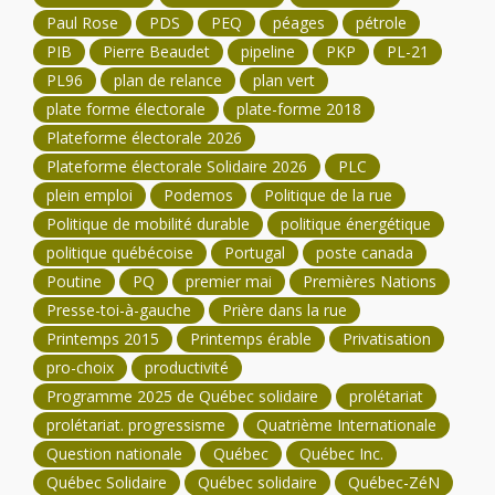
Paul Rose
PDS
PEQ
péages
pétrole
PIB
Pierre Beaudet
pipeline
PKP
PL-21
PL96
plan de relance
plan vert
plate forme électorale
plate-forme 2018
Plateforme électorale 2026
Plateforme électorale Solidaire 2026
PLC
plein emploi
Podemos
Politique de la rue
Politique de mobilité durable
politique énergétique
politique québécoise
Portugal
poste canada
Poutine
PQ
premier mai
Premières Nations
Presse-toi-à-gauche
Prière dans la rue
Printemps 2015
Printemps érable
Privatisation
pro-choix
productivité
Programme 2025 de Québec solidaire
prolétariat
prolétariat. progressisme
Quatrième Internationale
Question nationale
Québec
Québec Inc.
Québec Solidaire
Québec solidaire
Québec-ZéN