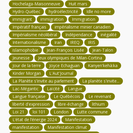
Hochelaga-Maisonneuve
Huit mars
Hydro-Québec
hydroélectricité
Idle no more
immigrant
immigration
Immigration
Impératif français
impérialisme minier canadien
Impérialisme néolibéral
Indépendance
inégalité
Internationalisme
Iran
IREQ
IRIS
islamophobie
Jean-François Lisée
Jean-Talon
Jeunesse
Jeux olympiques de Milan-Cortina
Jour de la terre
Joyce Echaguan
Kanyen'kehà:ka
Kinder Morgan
L'Aut'Journal
La Planète s'invite au parlement
La planète s'invite...
Lac-Mégantic
Laïcité
Langue
Langue française
Le Québécois
Le revenant
liberté d'expression
libre-échange
lithium
Loi 21
loi 101
London
Lutte commune
L’état de l’énergie 2024
Manifestation
manifestation
Manifestation climat