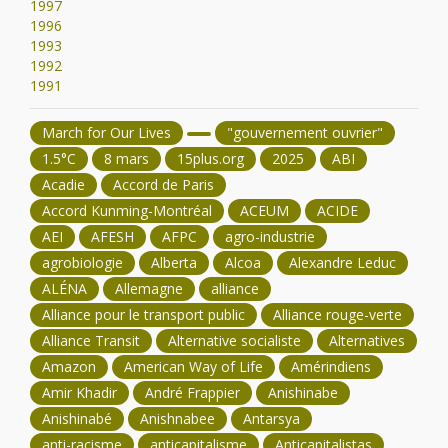
1997
1996
1993
1992
1991
March for Our Lives
"gouvernement ouvrier"
1.5°C
8 mars
15plus.org
2025
ABI
Acadie
Accord de Paris
Accord Kunming-Montréal
ACEUM
ACIDE
AEI
AFESH
AFPC
agro-industrie
agrobiologie
Alberta
Alcoa
Alexandre Leduc
ALÉNA
Allemagne
alliance
Alliance pour le transport public
Alliance rouge-verte
Alliance Transit
Alternative socialiste
Alternatives
Amazon
American Way of Life
Amérindiens
Amir Khadir
André Frappier
Anishinabe
Anishinabé
Anishnabee
Antarsya
anti-racisme
anticapitalisme
Anticapitalistas