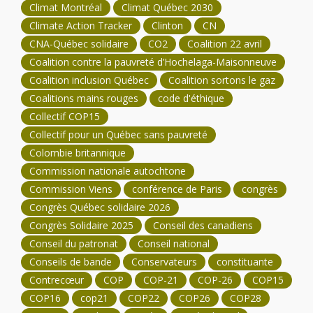
Climat Montréal
Climat Québec 2030
Climate Action Tracker
Clinton
CN
CNA-Québec solidaire
CO2
Coalition 22 avril
Coalition contre la pauvreté d’Hochelaga-Maisonneuve
Coalition inclusion Québec
Coalition sortons le gaz
Coalitions mains rouges
code d'éthique
Collectif COP15
Collectif pour un Québec sans pauvreté
Colombie britannique
Commission nationale autochtone
Commission Viens
conférence de Paris
congrès
Congrès Québec solidaire 2026
Congrès Solidaire 2025
Conseil des canadiens
Conseil du patronat
Conseil national
Conseils de bande
Conservateurs
constituante
Contrecœur
COP
COP-21
COP-26
COP15
COP16
cop21
COP22
COP26
COP28