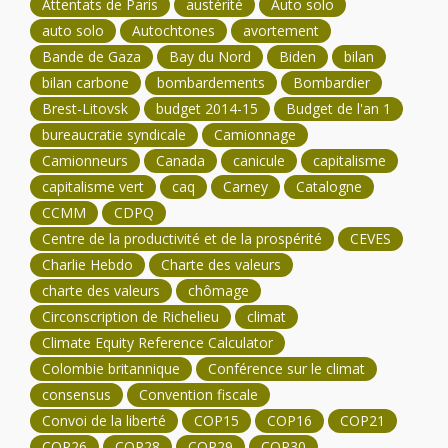
Attentats de Paris
austérité
Auto solo
auto solo
Autochtones
avortement
Bande de Gaza
Bay du Nord
Biden
bilan
bilan carbone
bombardements
Bombardier
Brest-Litovsk
budget 2014-15
Budget de l'an 1
bureaucratie syndicale
Camionnage
Camionneurs
Canada
canicule
capitalisme
capitalisme vert
caq
Carney
Catalogne
CCMM
CDPQ
Centre de la productivité et de la prospérité
CEVES
Charlie Hebdo
Charte des valeurs
charte des valeurs
chômage
Circonscription de Richelieu
climat
Climate Equity Reference Calculator
Colombie britannique
Conférence sur le climat
consensus
Convention fiscale
Convoi de la liberté
COP15
COP16
COP21
COP26
COP28
COP29
COP30