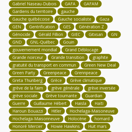
Gabriel Naseau-Dubois
GAFA
GAFAM
Gardiens du territoire
gauche
Gauche québécoise
Gauche socialiste
Gaza
GEN
Gentrification
GES
Génération Z
Génocide
Gérald Fillion
GIEC
Gitxsan
GN
GND
GNL-Québec
Gouin
gouvernement mondial
Grand Déblocage
Grande noirceur
Grande transition
graphite
gratuité du transport en commun
Green New Deal
Green Party
Greenpeace
Grennpeace
Greta Thunberg
Grèce
Grève climatique
grève de la faim
grève générale
grève inversée
grève sociale
Grève tournante
Guardian
Guerre
Guillaume Hébert
Haisla
Haïti
Haroun Bouazzi
Hitler
Hochelaga-Maisoneuve
Hochelaga-Maisonneuve
Holocène
homard
Honoré Mercier
Howie Hawkins
Huit mars