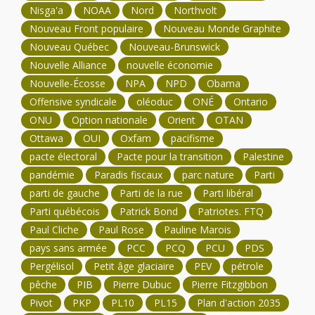
Nisga'a
NOAA
Nord
Northvolt
Nouveau Front populaire
Nouveau Monde Graphite
Nouveau Québec
Nouveau-Brunswick
Nouvelle Alliance
nouvelle économie
Nouvelle-Écosse
NPA
NPD
Obama
Offensive syndicale
oléoduc
ONÉ
Ontario
ONU
Option nationale
Orient
OTAN
Ottawa
OUI
Oxfam
pacifisme
pacte électoral
Pacte pour la transition
Palestine
pandémie
Paradis fiscaux
parc nature
Parti
parti de gauche
Parti de la rue
Parti libéral
Parti québécois
Patrick Bond
Patriotes. FTQ
Paul Cliche
Paul Rose
Pauline Marois
pays sans armée
PCC
PCQ
PCU
PDS
Pergélisol
Petit âge glaciaire
PEV
pétrole
pêche
PIB
Pierre Dubuc
Pierre Fitzgibbon
Pivot
PKP
PL10
PL15
Plan d'action 2035