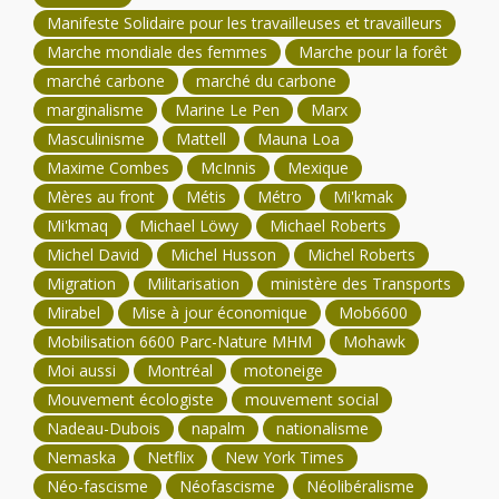
Manifeste Solidaire pour les travailleuses et travailleurs
Marche mondiale des femmes
Marche pour la forêt
marché carbone
marché du carbone
marginalisme
Marine Le Pen
Marx
Masculinisme
Mattell
Mauna Loa
Maxime Combes
McInnis
Mexique
Mères au front
Métis
Métro
Mi'kmak
Mi'kmaq
Michael Löwy
Michael Roberts
Michel David
Michel Husson
Michel Roberts
Migration
Militarisation
ministère des Transports
Mirabel
Mise à jour économique
Mob6600
Mobilisation 6600 Parc-Nature MHM
Mohawk
Moi aussi
Montréal
motoneige
Mouvement écologiste
mouvement social
Nadeau-Dubois
napalm
nationalisme
Nemaska
Netflix
New York Times
Néo-fascisme
Néofascisme
Néolibéralisme