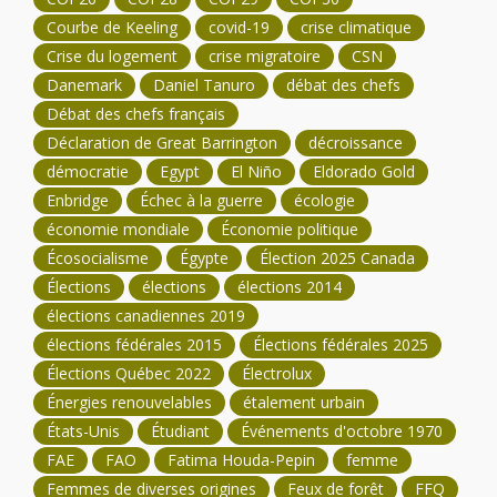
Courbe de Keeling
covid-19
crise climatique
Crise du logement
crise migratoire
CSN
Danemark
Daniel Tanuro
débat des chefs
Débat des chefs français
Déclaration de Great Barrington
décroissance
démocratie
Egypt
El Niño
Eldorado Gold
Enbridge
Échec à la guerre
écologie
économie mondiale
Économie politique
Écosocialisme
Égypte
Élection 2025 Canada
Élections
élections
élections 2014
élections canadiennes 2019
élections fédérales 2015
Élections fédérales 2025
Élections Québec 2022
Électrolux
Énergies renouvelables
étalement urbain
États-Unis
Étudiant
Événements d'octobre 1970
FAE
FAO
Fatima Houda-Pepin
femme
Femmes de diverses origines
Feux de forêt
FFQ