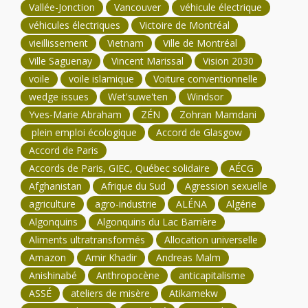
Vallée-Jonction
Vancouver
véhicule électrique
véhicules électriques
Victoire de Montréal
vieillissement
Vietnam
Ville de Montréal
Ville Saguenay
Vincent Marissal
Vision 2030
voile
voile islamique
Voiture conventionnelle
wedge issues
Wet'suwe'ten
Windsor
Yves-Marie Abraham
ZÉN
Zohran Mamdani
plein emploi écologique
Accord de Glasgow
Accord de Paris
Accords de Paris, GIEC, Québec solidaire
AÉCG
Afghanistan
Afrique du Sud
Agression sexuelle
agriculture
agro-industrie
ALÉNA
Algérie
Algonquins
Algonquins du Lac Barrière
Aliments ultratransformés
Allocation universelle
Amazon
Amir Khadir
Andreas Malm
Anishinabé
Anthropocène
anticapitalisme
ASSÉ
ateliers de misère
Atikamekw