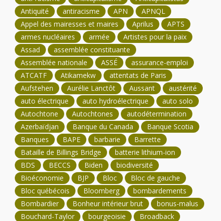
Antiquité
antiracisme
APN
APNQL
Appel des mairesses et maires
Aprilus
APTS
armes nucléaires
armée
Artistes pour la paix
Assad
assemblée constituante
Assemblée nationale
ASSÉ
assurance-emploi
ATCATF
Atikamekw
attentats de Paris
Aufstehen
Aurélie Lanctôt
Aussant
austérité
auto électrique
auto hydroélectrique
auto solo
Autochtone
Autochtones
autodétermination
Azerbaïdjan
Banque du Canada
Banque Scotia
Banques
BAPE
barbarie
Barrette
Bataille de Billings Bridge
batterie lithium-ion
BDS
BECCS
Biden
biodiversité
Bioéconomie
BJP
Bloc
Bloc de gauche
Bloc québécois
Bloomberg
bombardements
Bombardier
Bonheur intérieur brut
bonus-malus
Bouchard-Taylor
bourgeoisie
Broadback