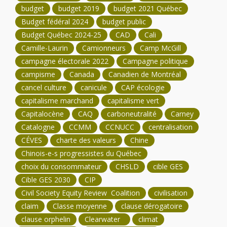
budget
budget 2019
budget 2021 Québec
Budget fédéral 2024
budget public
Budget Québec 2024-25
CAD
Cali
Camille-Laurin
Camionneurs
Camp McGill
campagne électorale 2022
Campagne politique
campisme
Canada
Canadien de Montréal
cancel culture
canicule
CAP écologie
capitalisme marchand
capitalisme vert
Capitalocène
CAQ
carboneutralité
Carney
Catalogne
CCMM
CCNUCC
centralisation
CÉVES
charte des valeurs
Chine
Chinois-e-s progressistes du Québec
choix du consommateur
CHSLD
cible GES
Cible GES 2030
CIP
Civil Society Equity Review Coalition
civilisation
claim
Classe moyenne
clause dérogatoire
clause orphelin
Clearwater
climat