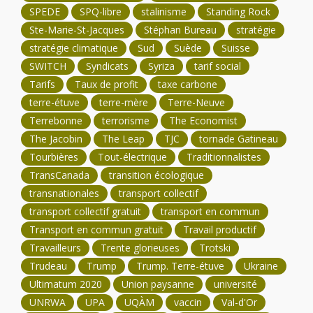
SPEDE
SPQ-libre
stalinisme
Standing Rock
Ste-Marie-St-Jacques
Stéphan Bureau
stratégie
stratégie climatique
Sud
Suède
Suisse
SWITCH
Syndicats
Syriza
tarif social
Tarifs
Taux de profit
taxe carbone
terre-étuve
terre-mère
Terre-Neuve
Terrebonne
terrorisme
The Economist
The Jacobin
The Leap
TJC
tornade Gatineau
Tourbières
Tout-électrique
Traditionnalistes
TransCanada
transition écologique
transnationales
transport collectif
transport collectif gratuit
transport en commun
Transport en commun gratuit
Travail productif
Travailleurs
Trente glorieuses
Trotski
Trudeau
Trump
Trump. Terre-étuve
Ukraine
Ultimatum 2020
Union paysanne
université
UNRWA
UPA
UQÀM
vaccin
Val-d'Or