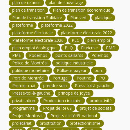
plan de relance
plan de sauvetage
plan de transition
Plan de transition économique
Plan de transition Solidaire
Plan vert
plastique
plateforme
plateforme 2022
plateforme électorale
plateforme électorale 2022
Plateforme électorale 2026
PLC
plein emploi
plein emploi écologique
PLQ
Pluricrise
PMD
PME
Podemos
points saillants
Polémos
Police de Montréal
politique industrielle
politique monétaire
Pollueur-payeur
porc
Port de Montréal
Portugal
Poutine
PQ
Premier mai
prendre soin
Press-toi-à-gauche
Presse-toi-à-gauche
principe de Joyce
privatisation
Production circulaire
productivité
Programme
Projet de loi 69
projet de société
Projet-Montréal
Projets d'intérêt national
prolétariat
prostitution
protectionnisme