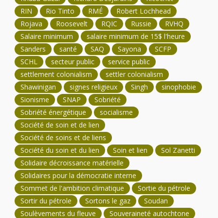
RIN
Rio Tinto
RMÉ
Robert Lochhead
Rojava
Roosevelt
RQIC
Russie
RVHQ
Salaire minimum
salaire minimum de 15$ l'heure
Sanders
santé
SAQ
Sayona
SCFP
SCHL
secteur public
service public
settlement colonialism
settler colonialism
Shawinigan
signes religieux
Singh
sinophobie
Sionisme
SNAP
Sobriété
Sobriété énergétique
socialisme
Société de soin et de lien
Société de soins et de liens
Société du soin et du lien
Soin et lien
Sol Zanetti
Solidaire décroissance matérielle
Solidaires pour la démocratie interne
Sommet de l'ambition climatique
Sortie du pétrole
Sortir du pétrole
Sortons le gaz
Soudan
Soulèvements du fleuve
Souveraineté autochtone