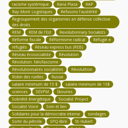
racisme systémique
Rana Plaza
RAP
Ray-Mont Logistiques
Refusons l'austérité
Regroupement des organismes en défense collective
des droits
REM
REM de l'Est
Revolutionnary Socialists
Réforme fiscale
Réformisme radical
Réfugié-e
réfugiés
Réseau express bus (REB)
Réseau écosocialiste
Révolution
Révolution. Néofascisme
Révolutionnaires socialistes
Révoluttion
Robin des ruelles
Russie
salaire minimum de 15 $
salaire minimum de 15$
sciences
SEVPM
Skouries
Sobriété énergétique
Socialist Project
Socialist Voice
Soin et lien
Solidaires pour la démocratie interne
sondages
Sortir du pétrole
SPQ-libre
St-Hubert