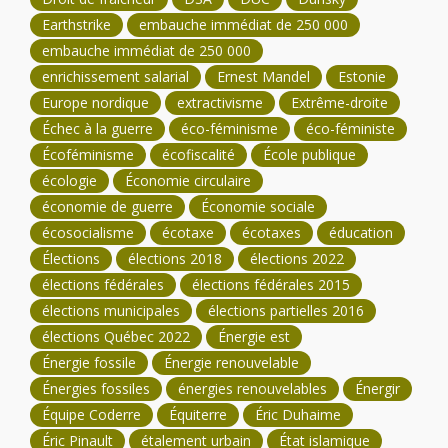
Earthstrike
embauche immédiat de 250 000
embauche immédiat de 250 000
enrichissement salarial
Ernest Mandel
Estonie
Europe nordique
extractivisme
Extrême-droite
Échec à la guerre
éco-féminisme
éco-féministe
Écoféminisme
écofiscalité
École publique
écologie
Économie circulaire
économie de guerre
Économie sociale
écosocialisme
écotaxe
écotaxes
éducation
Élections
élections 2018
élections 2022
élections fédérales
élections fédérales 2015
élections municipales
élections partielles 2016
élections Québec 2022
Énergie est
Énergie fossile
Énergie renouvelable
Énergies fossiles
énergies renouvelables
Énergir
Équipe Coderre
Équiterre
Éric Duhaime
Éric Pinault
étalement urbain
État islamique