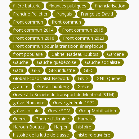
filière batterie
finances publiques
financiarisation
Francine Pelletier
français
Françoise David
Front commun
front commun
front commun 2014
Front commun 2015
Front commun 2016
Front commun 2023
Front commun pour la transition énergétique
front populaire
Gabriel Nadeau-Dubois
Garderie
Gauche
Gauche québécoise
Gauche socialiste
Gaza
GES
GES industrie
GIEC
Global Ecosocialist Network
GND
GNL-Québec
gratuité
Greta Thunberg
Grèce
Grève à la Société du transport de Montréal (STM)
grève étudiante
Grève générale 1972
grève sociale
Grève STM
GroupMobilisation
Guerre
Guerre d'Ukraine
Hamas
Haroun Bouazzi
Harper
histoire
histoire de la lutte de classe
histoire ouvrière