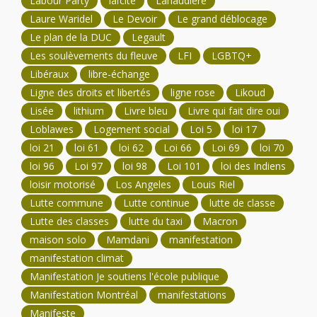
Labour Party
laïcité
Lanaudière
Laure Waridel
Le Devoir
Le grand déblocage
Le plan de la DUC
Legault
Les soulèvements du fleuve
LFI
LGBTQ+
Libéraux
libre-échange
Ligne des droits et libertés
ligne rose
Likoud
Lisée
lithium
Livre bleu
Livre qui fait dire oui
Loblawes
Logement social
Loi 5
loi 17
loi 21
loi 61
loi 62
Loi 66
Loi 69
loi 70
loi 96
Loi 97
loi 98
Loi 101
loi des Indiens
loisir motorisé
Los Angeles
Louis Riel
Lutte commune
Lutte continue
lutte de classe
Lutte des classes
lutte du taxi
Macron
maison solo
Mamdani
manifestation
manifestation climat
Manifestation Je soutiens l'école publique
Manifestation Montréal
manifestations
Manifeste