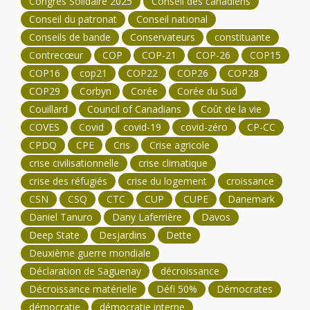
Congrès Solidaire 2025
Conseil des canadiens
Conseil du patronat
Conseil national
Conseils de bande
Conservateurs
constituante
Contrecœur
COP
COP-21
COP-26
COP15
COP16
cop21
COP22
COP26
COP28
COP29
Corbyn
Corée
Corée du Sud
Couillard
Council of Canadians
Coût de la vie
COVES
Covid
covid-19
covid-zéro
CP-CC
CPDQ
CPE
Cris
Crise agricole
crise civilisationnelle
crise climatique
crise des réfugiés
crise du logement
croissance
CSN
CSQ
CTC
CUP
CUPE
Danemark
Daniel Tanuro
Dany Laferrière
Davos
Deep State
Desjardins
Dette
Deuxième guerre mondiale
Déclaration de Saguenay
décroissance
Décroissance matérielle
Défi 50%
Démocrates
démocratie
démocratie interne