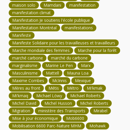
maison solo
Mamdani
manifestation
manifestation climat
Manifestation Je soutiens l'école publique
Manifestation Montréal
manifestations
Manifeste
Manifeste Solidaire pour les travailleuses et travailleurs
Marche mondiale des femmes
Marche pour la forêt
marché carbone
marché du carbone
marginalisme
Marine Le Pen
Marx
Masculinisme
Mattell
Mauna Loa
Maxime Combes
McInnis
Mexique
Mères au front
Métis
Métro
Mi'kmak
Mi'kmaq
Michael Löwy
Michael Roberts
Michel David
Michel Husson
Michel Roberts
Migration
ministère des Transports
Mirabel
Mise à jour économique
Mob6600
Mobilisation 6600 Parc-Nature MHM
Mohawk