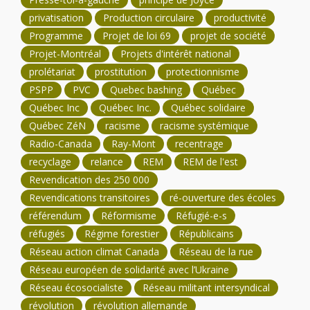
privatisation
Production circulaire
productivité
Programme
Projet de loi 69
projet de société
Projet-Montréal
Projets d'intérêt national
prolétariat
prostitution
protectionnisme
PSPP
PVC
Quebec bashing
Québec
Québec Inc
Québec Inc.
Québec solidaire
Québec ZéN
racisme
racisme systémique
Radio-Canada
Ray-Mont
recentrage
recyclage
relance
REM
REM de l'est
Revendication des 250 000
Revendications transitoires
ré-ouverture des écoles
référendum
Réformisme
Réfugié-e-s
réfugiés
Régime forestier
Républicains
Réseau action climat Canada
Réseau de la rue
Réseau européen de solidarité avec l’Ukraine
Réseau écosocialiste
Réseau militant intersyndical
révolution
révolution allemande