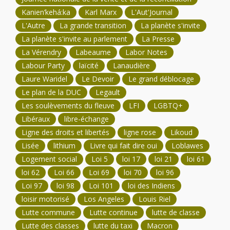
Kanien’kehá:ka
Karl Marx
L'Aut'Journal
L'Autre
La grande transition
La planète s'invite
La planète s'invite au parlement
La Presse
La Vérendry
Labeaume
Labor Notes
Labour Party
laïcité
Lanaudière
Laure Waridel
Le Devoir
Le grand déblocage
Le plan de la DUC
Legault
Les soulèvements du fleuve
LFI
LGBTQ+
Libéraux
libre-échange
Ligne des droits et libertés
ligne rose
Likoud
Lisée
lithium
Livre qui fait dire oui
Loblawes
Logement social
Loi 5
loi 17
loi 21
loi 61
loi 62
Loi 66
Loi 69
loi 70
loi 96
Loi 97
loi 98
Loi 101
loi des Indiens
loisir motorisé
Los Angeles
Louis Riel
Lutte commune
Lutte continue
lutte de classe
Lutte des classes
lutte du taxi
Macron