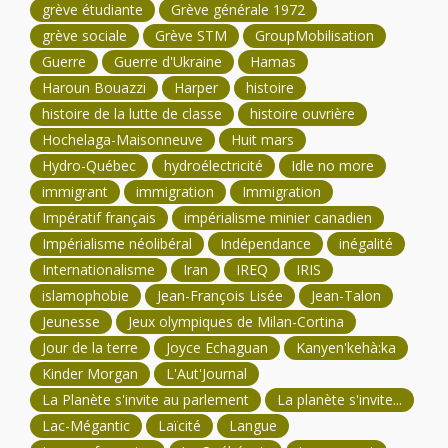
grève étudiante
Grève générale 1972
grève sociale
Grève STM
GroupMobilisation
Guerre
Guerre d'Ukraine
Hamas
Haroun Bouazzi
Harper
histoire
histoire de la lutte de classe
histoire ouvrière
Hochelaga-Maisonneuve
Huit mars
Hydro-Québec
hydroélectricité
Idle no more
immigrant
immigration
Immigration
Impératif français
impérialisme minier canadien
Impérialisme néolibéral
Indépendance
inégalité
Internationalisme
Iran
IREQ
IRIS
islamophobie
Jean-François Lisée
Jean-Talon
Jeunesse
Jeux olympiques de Milan-Cortina
Jour de la terre
Joyce Echaguan
Kanyen'kehà:ka
Kinder Morgan
L'Aut'Journal
La Planète s'invite au parlement
La planète s'invite...
Lac-Mégantic
Laïcité
Langue