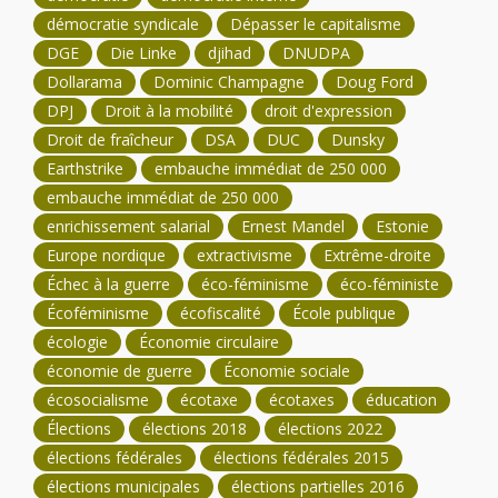
démocratie syndicale
Dépasser le capitalisme
DGE
Die Linke
djihad
DNUDPA
Dollarama
Dominic Champagne
Doug Ford
DPJ
Droit à la mobilité
droit d'expression
Droit de fraîcheur
DSA
DUC
Dunsky
Earthstrike
embauche immédiat de 250 000
embauche immédiat de 250 000
enrichissement salarial
Ernest Mandel
Estonie
Europe nordique
extractivisme
Extrême-droite
Échec à la guerre
éco-féminisme
éco-féministe
Écoféminisme
écofiscalité
École publique
écologie
Économie circulaire
économie de guerre
Économie sociale
écosocialisme
écotaxe
écotaxes
éducation
Élections
élections 2018
élections 2022
élections fédérales
élections fédérales 2015
élections municipales
élections partielles 2016