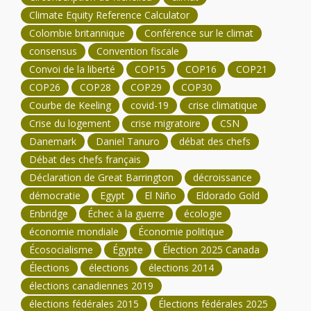
Climate Equity Reference Calculator
Colombie britannique
Conférence sur le climat
consensus
Convention fiscale
Convoi de la liberté
COP15
COP16
COP21
COP26
COP28
COP29
COP30
Courbe de Keeling
covid-19
crise climatique
Crise du logement
crise migratoire
CSN
Danemark
Daniel Tanuro
débat des chefs
Débat des chefs français
Déclaration de Great Barrington
décroissance
démocratie
Egypt
El Niño
Eldorado Gold
Enbridge
Échec à la guerre
écologie
économie mondiale
Économie politique
Écosocialisme
Égypte
Élection 2025 Canada
Élections
élections
élections 2014
élections canadiennes 2019
élections fédérales 2015
Élections fédérales 2025