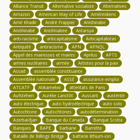
Alliance Transit
Alternative socialiste
Alternatives
Amazon
American Way of Life
Amérindiens
Amir Khadir
André Frappier
Anishinabe
Anishinabé
Anishnabee
Antarsya
anti-racisme
anticapitalisme
Anticapitalistas
Antiquité
antiracisme
APN
APNQL
Appel des mairesses et maires
Aprilus
APTS
armes nucléaires
armée
Artistes pour la paix
Assad
assemblée constituante
Assemblée nationale
ASSÉ
assurance-emploi
ATCATF
Atikamekw
attentats de Paris
Aufstehen
Aurélie Lanctôt
Aussant
austérité
auto électrique
auto hydroélectrique
auto solo
Autochtone
Autochtones
autodétermination
Azerbaïdjan
Banque du Canada
Banque Scotia
Banques
BAPE
barbarie
Barrette
Bataille de Billings Bridge
batterie lithium-ion