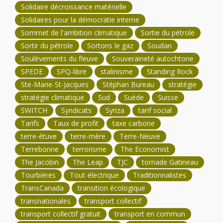
Solidaire décroissance matérielle
Solidaires pour la démocratie interne
Sommet de l'ambition climatique
Sortie du pétrole
Sortir du pétrole
Sortons le gaz
Soudan
Soulèvements du fleuve
Souveraineté autochtone
SPEDE
SPQ-libre
stalinisme
Standing Rock
Ste-Marie-St-Jacques
Stéphan Bureau
stratégie
stratégie climatique
Sud
Suède
Suisse
SWITCH
Syndicats
Syriza
tarif social
Tarifs
Taux de profit
taxe carbone
terre-étuve
terre-mère
Terre-Neuve
Terrebonne
terrorisme
The Economist
The Jacobin
The Leap
TJC
tornade Gatineau
Tourbières
Tout-électrique
Traditionnalistes
TransCanada
transition écologique
transnationales
transport collectif
transport collectif gratuit
transport en commun