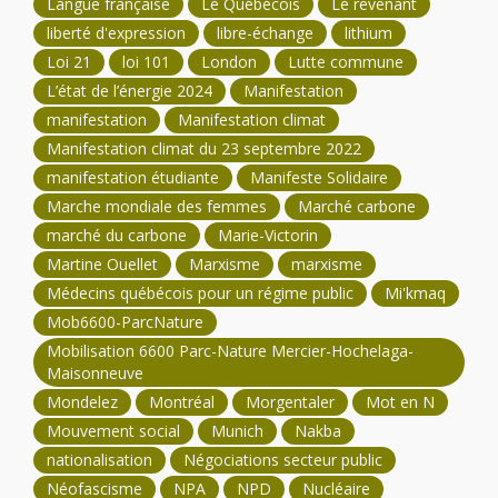
Langue française
Le Québécois
Le revenant
liberté d'expression
libre-échange
lithium
Loi 21
loi 101
London
Lutte commune
L’état de l’énergie 2024
Manifestation
manifestation
Manifestation climat
Manifestation climat du 23 septembre 2022
manifestation étudiante
Manifeste Solidaire
Marche mondiale des femmes
Marché carbone
marché du carbone
Marie-Victorin
Martine Ouellet
Marxisme
marxisme
Médecins québécois pour un régime public
Mi'kmaq
Mob6600-ParcNature
Mobilisation 6600 Parc-Nature Mercier-Hochelaga-
Maisonneuve
Mondelez
Montréal
Morgentaler
Mot en N
Mouvement social
Munich
Nakba
nationalisation
Négociations secteur public
Néofascisme
NPA
NPD
Nucléaire