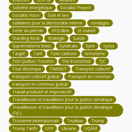
Sobriété énergétique
Socialist Project
Socialist Voice
Soin et lien
Solidaires pour la démocratie interne
sondages
Sortir du pétrole
SPQ-libre
St-Hubert
Standing Rock
Stratégie
Suède
Suprématisme blanc
Syndicats
Syrie
Syriza
Target
Tarif
Taxe carbone
terrorisme
TGV Québec-Toronto
The Economist
TJC
Tout électrique
TRANSIT
Transport collectif
transport collectif gratuit
Transport en commun
transport en commun gratuit
Travail productif et improductif
Travailleuses et travailleurs pour la justice climatique
Travailleuses et travailleurs pour la justice climatique
(TJC)
Troisième internationale
Trudeau
Trump
Trump Tarifs
UFP
Ukraine
UQÀM