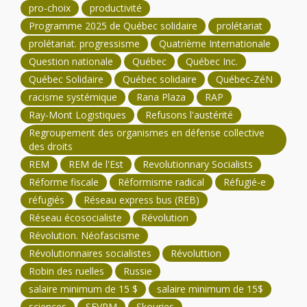
pro-choix
productivité
Programme 2025 de Québec solidaire
prolétariat
prolétariat. progressisme
Quatrième Internationale
Question nationale
Québec
Québec Inc.
Québec Solidaire
Québec solidaire
Québec-ZéN
racisme systémique
Rana Plaza
RAP
Ray-Mont Logistiques
Refusons l'austérité
Regroupement des organismes en défense collective
des droits
REM
REM de l'Est
Revolutionnary Socialists
Réforme fiscale
Réformisme radical
Réfugié-e
réfugiés
Réseau express bus (REB)
Réseau écosocialiste
Révolution
Révolution. Néofascisme
Révolutionnaires socialistes
Révoluttion
Robin des ruelles
Russie
salaire minimum de 15 $
salaire minimum de 15$
sciences
SEVPM
Skouries