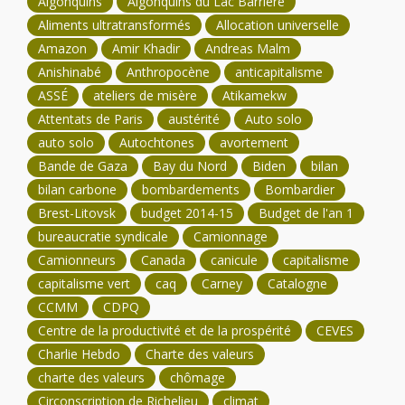
Algonquins
Algonquins du Lac Barrière
Aliments ultratransformés
Allocation universelle
Amazon
Amir Khadir
Andreas Malm
Anishinabé
Anthropocène
anticapitalisme
ASSÉ
ateliers de misère
Atikamekw
Attentats de Paris
austérité
Auto solo
auto solo
Autochtones
avortement
Bande de Gaza
Bay du Nord
Biden
bilan
bilan carbone
bombardements
Bombardier
Brest-Litovsk
budget 2014-15
Budget de l'an 1
bureaucratie syndicale
Camionnage
Camionneurs
Canada
canicule
capitalisme
capitalisme vert
caq
Carney
Catalogne
CCMM
CDPQ
Centre de la productivité et de la prospérité
CEVES
Charlie Hebdo
Charte des valeurs
charte des valeurs
chômage
Circonscription de Richelieu
climat