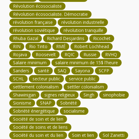
Révolution écosocialiste
Révolution écosocialiste. Démocratie
révolution française
révolution industrielle
révolution soviétique
révolution tranquille
Rhuba Gazal
Richard Desjardins
Ricochet
RIN
Rio Tinto
RMÉ
Robert Lochhead
Rojava
Roosevelt
RQIC
Russie
RVHQ
Salaire minimum
salaire minimum de 15$ l'heure
Sanders
santé
SAQ
Sayona
SCFP
SCHL
secteur public
service public
settlement colonialism
settler colonialism
Shawinigan
signes religieux
Singh
sinophobie
Sionisme
SNAP
Sobriété
Sobriété énergétique
socialisme
Société de soin et de lien
Société de soins et de liens
Société du soin et du lien
Soin et lien
Sol Zanetti