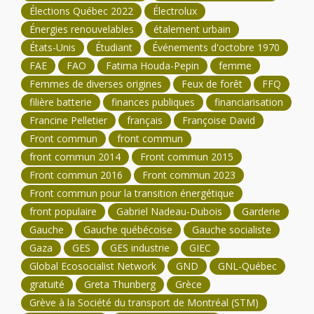
Élections Québec 2022
Électrolux
Énergies renouvelables
étalement urbain
États-Unis
Étudiant
Événements d'octobre 1970
FAE
FAO
Fatima Houda-Pepin
femme
Femmes de diverses origines
Feux de forêt
FFQ
filière batterie
finances publiques
financiarisation
Francine Pelletier
français
Françoise David
Front commun
front commun
front commun 2014
Front commun 2015
Front commun 2016
Front commun 2023
Front commun pour la transition énergétique
front populaire
Gabriel Nadeau-Dubois
Garderie
Gauche
Gauche québécoise
Gauche socialiste
Gaza
GES
GES industrie
GIEC
Global Ecosocialist Network
GND
GNL-Québec
gratuité
Greta Thunberg
Grèce
Grève à la Société du transport de Montréal (STM)