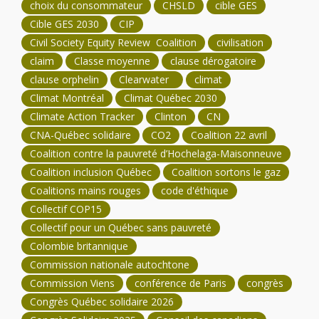
choix du consommateur
CHSLD
cible GES
Cible GES 2030
CIP
Civil Society Equity Review Coalition
civilisation
claim
Classe moyenne
clause dérogatoire
clause orphelin
Clearwater
climat
Climat Montréal
Climat Québec 2030
Climate Action Tracker
Clinton
CN
CNA-Québec solidaire
CO2
Coalition 22 avril
Coalition contre la pauvreté d’Hochelaga-Maisonneuve
Coalition inclusion Québec
Coalition sortons le gaz
Coalitions mains rouges
code d'éthique
Collectif COP15
Collectif pour un Québec sans pauvreté
Colombie britannique
Commission nationale autochtone
Commission Viens
conférence de Paris
congrès
Congrès Québec solidaire 2026