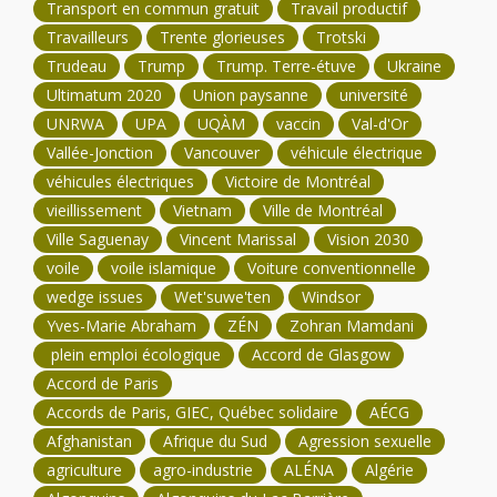
Transport en commun gratuit
Travail productif
Travailleurs
Trente glorieuses
Trotski
Trudeau
Trump
Trump. Terre-étuve
Ukraine
Ultimatum 2020
Union paysanne
université
UNRWA
UPA
UQÀM
vaccin
Val-d'Or
Vallée-Jonction
Vancouver
véhicule électrique
véhicules électriques
Victoire de Montréal
vieillissement
Vietnam
Ville de Montréal
Ville Saguenay
Vincent Marissal
Vision 2030
voile
voile islamique
Voiture conventionnelle
wedge issues
Wet'suwe'ten
Windsor
Yves-Marie Abraham
ZÉN
Zohran Mamdani
plein emploi écologique
Accord de Glasgow
Accord de Paris
Accords de Paris, GIEC, Québec solidaire
AÉCG
Afghanistan
Afrique du Sud
Agression sexuelle
agriculture
agro-industrie
ALÉNA
Algérie