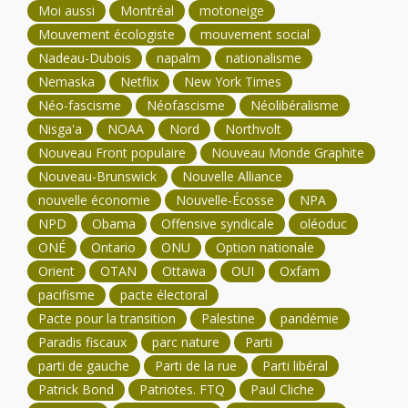
Moi aussi
Montréal
motoneige
Mouvement écologiste
mouvement social
Nadeau-Dubois
napalm
nationalisme
Nemaska
Netflix
New York Times
Néo-fascisme
Néofascisme
Néolibéralisme
Nisga'a
NOAA
Nord
Northvolt
Nouveau Front populaire
Nouveau Monde Graphite
Nouveau-Brunswick
Nouvelle Alliance
nouvelle économie
Nouvelle-Écosse
NPA
NPD
Obama
Offensive syndicale
oléoduc
ONÉ
Ontario
ONU
Option nationale
Orient
OTAN
Ottawa
OUI
Oxfam
pacifisme
pacte électoral
Pacte pour la transition
Palestine
pandémie
Paradis fiscaux
parc nature
Parti
parti de gauche
Parti de la rue
Parti libéral
Patrick Bond
Patriotes. FTQ
Paul Cliche