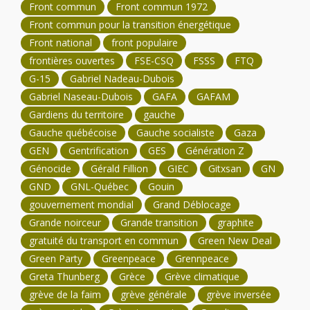
Front commun
Front commun 1972
Front commun pour la transition énergétique
Front national
front populaire
frontières ouvertes
FSE-CSQ
FSSS
FTQ
G-15
Gabriel Nadeau-Dubois
Gabriel Naseau-Dubois
GAFA
GAFAM
Gardiens du territoire
gauche
Gauche québécoise
Gauche socialiste
Gaza
GEN
Gentrification
GES
Génération Z
Génocide
Gérald Fillion
GIEC
Gitxsan
GN
GND
GNL-Québec
Gouin
gouvernement mondial
Grand Déblocage
Grande noirceur
Grande transition
graphite
gratuité du transport en commun
Green New Deal
Green Party
Greenpeace
Grennpeace
Greta Thunberg
Grèce
Grève climatique
grève de la faim
grève générale
grève inversée