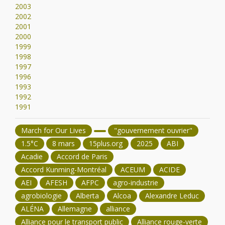
2003
2002
2001
2000
1999
1998
1997
1996
1993
1992
1991
March for Our Lives
"gouvernement ouvrier"
1.5°C
8 mars
15plus.org
2025
ABI
Acadie
Accord de Paris
Accord Kunming-Montréal
ACEUM
ACIDE
AEI
AFESH
AFPC
agro-industrie
agrobiologie
Alberta
Alcoa
Alexandre Leduc
ALÉNA
Allemagne
alliance
Alliance pour le transport public
Alliance rouge-verte