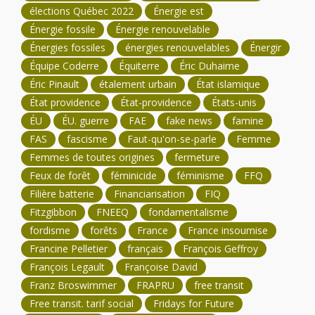
élections Québec 2022
Énergie est
Énergie fossile
Énergie renouvelable
Énergies fossiles
énergies renouvelables
Énergir
Équipe Coderre
Équiterre
Éric Duhaime
Éric Pinault
étalement urbain
État islamique
État providence
État-providence
États-unis
ÉU
ÉU. guerre
FAE
fake news
famine
FAS
fascisme
Faut-qu'on-se-parle
Femme
Femmes de toutes origines
fermeture
Feux de forêt
féminicide
féminisme
FFQ
Filière batterie
Financiarisation
FIQ
Fitzgibbon
FNEEQ
fondamentalisme
fordisme
forêts
France
France insoumise
Francine Pelletier
français
François Geffroy
François Legault
Françoise David
Franz Broswimmer
FRAPRU
free transit
Free transit. tarif social
Fridays for Future