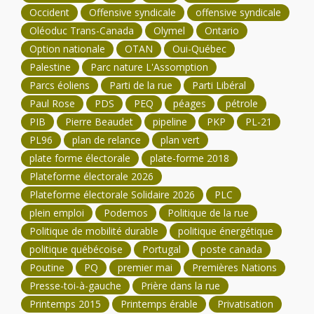
Occident
Offensive syndicale
offensive syndicale
Oléoduc Trans-Canada
Olymel
Ontario
Option nationale
OTAN
Oui-Québec
Palestine
Parc nature L'Assomption
Parcs éoliens
Parti de la rue
Parti Libéral
Paul Rose
PDS
PEQ
péages
pétrole
PIB
Pierre Beaudet
pipeline
PKP
PL-21
PL96
plan de relance
plan vert
plate forme électorale
plate-forme 2018
Plateforme électorale 2026
Plateforme électorale Solidaire 2026
PLC
plein emploi
Podemos
Politique de la rue
Politique de mobilité durable
politique énergétique
politique québécoise
Portugal
poste canada
Poutine
PQ
premier mai
Premières Nations
Presse-toi-à-gauche
Prière dans la rue
Printemps 2015
Printemps érable
Privatisation