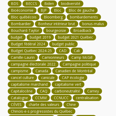
BDS
BECCS
Biden
biodiversité
Bioéconomie
BJP
Bloc
Bloc de gauche
Bloc québécois
Bloomberg
bombardements
Bombardier
Bonheur intérieur brut
bonus-malus
Bouchard-Taylor
bourgeoisie
Broadback
budget
budget 2019
budget 2021 Québec
Budget fédéral 2024
budget public
Budget Québec 2024-25
CAD
Cali
Camille-Laurin
Camionneurs
Camp McGill
campagne électorale 2022
Campagne politique
campisme
Canada
Canadien de Montréal
cancel culture
canicule
CAP écologie
capitalisme marchand
capitalisme vert
Capitalocène
CAQ
carboneutralité
Carney
Catalogne
CCMM
CCNUCC
centralisation
CÉVES
charte des valeurs
Chine
Chinois-e-s progressistes du Québec