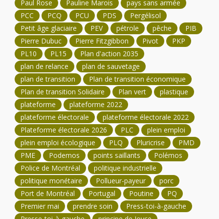
Paul Rose
Pauline Marois
pays sans armée
PCC
PCQ
PCU
PDS
Pergélisol
Petit âge glaciaire
PEV
pétrole
pêche
PIB
Pierre Dubuc
Pierre Fitzgibbon
Pivot
PKP
PL10
PL15
Plan d'action 2035
plan de relance
plan de sauvetage
plan de transition
Plan de transition économique
Plan de transition Solidaire
Plan vert
plastique
plateforme
plateforme 2022
plateforme électorale
plateforme électorale 2022
Plateforme électorale 2026
PLC
plein emploi
plein emploi écologique
PLQ
Pluricrise
PMD
PME
Podemos
points saillants
Polémos
Police de Montréal
politique industrielle
politique monétaire
Pollueur-payeur
porc
Port de Montréal
Portugal
Poutine
PQ
Premier mai
prendre soin
Press-toi-à-gauche
Presse-toi-à-gauche
principe de Joyce