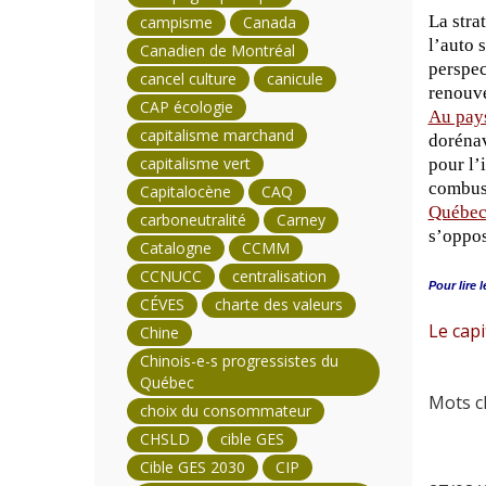
La stra
campisme
Canada
l’auto 
Canadien de Montréal
perspec
cancel culture
canicule
renouve
CAP écologie
Au pays
capitalisme marchand
dorénav
capitalisme vert
pour l’
combust
Capitalocène
CAQ
Québec
carboneutralité
Carney
s’oppos
Catalogne
CCMM
CCNUCC
centralisation
Pour lire l
CÉVES
charte des valeurs
Le capi
Chine
Chinois-e-s progressistes du
Québec
Mots cl
choix du consommateur
CHSLD
cible GES
Cible GES 2030
CIP