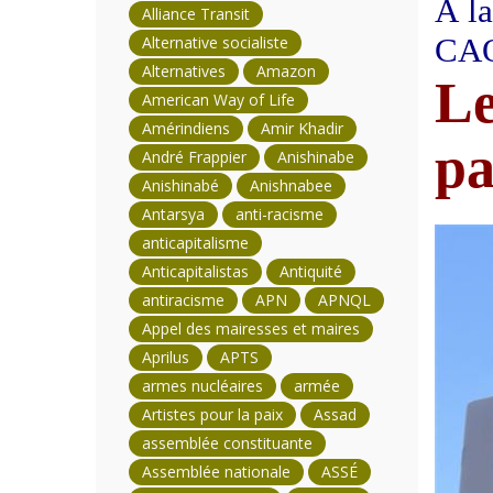
À la
Alliance Transit
CA
Alternative socialiste
Alternatives
Amazon
Le
American Way of Life
Amérindiens
Amir Khadir
pa
André Frappier
Anishinabe
Anishinabé
Anishnabee
Antarsya
anti-racisme
anticapitalisme
Anticapitalistas
Antiquité
antiracisme
APN
APNQL
Appel des mairesses et maires
Aprilus
APTS
armes nucléaires
armée
Artistes pour la paix
Assad
assemblée constituante
Assemblée nationale
ASSÉ