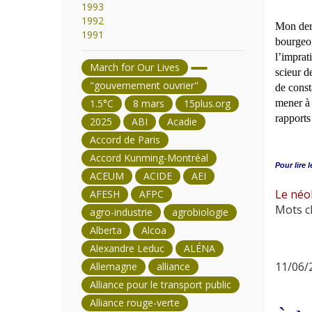
1993
1992
Mon dern
1991
bourgeoi
l’imprat
March for Our Lives
scieur d
"gouvernement ouvrier"
de const
1.5°C
8 mars
15plus.org
mener à 
rapports
2025
ABI
Acadie
Accord de Paris
Accord Kunming-Montréal
Pour lire l
ACEUM
ACIDE
AEI
Le néol
AFESH
AFPC
Mots cl
agro-industrie
agrobiologie
Alberta
Alcoa
Alexandre Leduc
ALÉNA
11/06/2
Allemagne
alliance
Alliance pour le transport public
Alliance rouge-verte