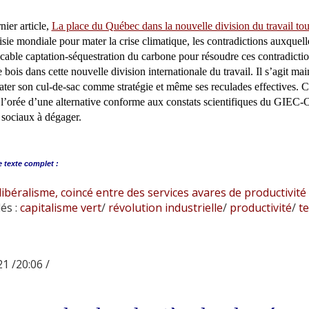
ier article,
La place du Québec dans la nouvelle division du travail tou
sie mondiale pour mater la crise climatique, les contradictions auxquelles
icable captation-séquestration du carbone pour résoudre ces contradict
e bois dans cette nouvelle division internationale du travail. Il s’agit m
ater son cul-de-sac comme stratégie et même ses reculades effectives. Ce
l’orée d’une alternative conforme aux constats scientifiques du GIEC-
 sociaux à dégager.
e
texte complet :
ibéralisme, coincé entre des services avares de productivité e
és :
capitalisme vert
/
révolution industrielle
/
productivité
/
te
1 /20:06 /