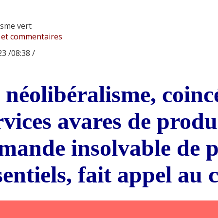
isme vert
 et commentaires
3 /08:38 /
 néolibéralisme, coinc
rvices avares de produc
mande insolvable de p
sentiels, fait appel au 