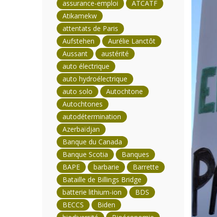
assurance-emploi
ATCATF
Atikamekw
attentats de Paris
Aufstehen
Aurélie Lanctôt
Aussant
austérité
auto électrique
auto hydroélectrique
auto solo
Autochtone
Autochtones
autodétermination
Azerbaïdjan
Banque du Canada
Banque Scotia
Banques
BAPE
barbarie
Barrette
Bataille de Billings Bridge
batterie lithium-ion
BDS
BECCS
Biden