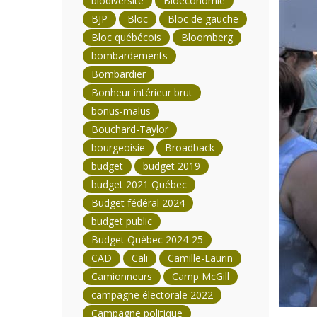
biodiversité
Bioéconomie
BJP
Bloc
Bloc de gauche
Bloc québécois
Bloomberg
bombardements
Bombardier
Bonheur intérieur brut
bonus-malus
Bouchard-Taylor
bourgeoisie
Broadback
budget
budget 2019
budget 2021 Québec
Budget fédéral 2024
budget public
Budget Québec 2024-25
CAD
Cali
Camille-Laurin
Camionneurs
Camp McGill
campagne électorale 2022
Campagne politique