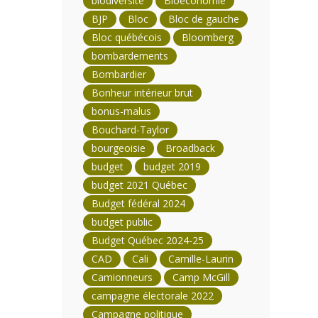
biodiversité
Bioéconomie
BJP
Bloc
Bloc de gauche
Bloc québécois
Bloomberg
bombardements
Bombardier
Bonheur intérieur brut
bonus-malus
Bouchard-Taylor
bourgeoisie
Broadback
budget
budget 2019
budget 2021 Québec
Budget fédéral 2024
budget public
Budget Québec 2024-25
CAD
Cali
Camille-Laurin
Camionneurs
Camp McGill
campagne électorale 2022
Campagne politique