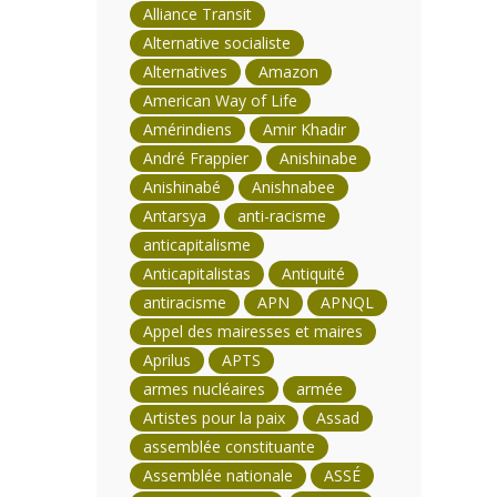
Alliance Transit
Alternative socialiste
Alternatives
Amazon
American Way of Life
Amérindiens
Amir Khadir
André Frappier
Anishinabe
Anishinabé
Anishnabee
Antarsya
anti-racisme
anticapitalisme
Anticapitalistas
Antiquité
antiracisme
APN
APNQL
Appel des mairesses et maires
Aprilus
APTS
armes nucléaires
armée
Artistes pour la paix
Assad
assemblée constituante
Assemblée nationale
ASSÉ