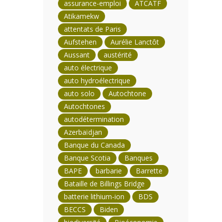
assurance-emploi
ATCATF
Atikamekw
attentats de Paris
Aufstehen
Aurélie Lanctôt
Aussant
austérité
auto électrique
auto hydroélectrique
auto solo
Autochtone
Autochtones
autodétermination
Azerbaïdjan
Banque du Canada
Banque Scotia
Banques
BAPE
barbarie
Barrette
Bataille de Billings Bridge
batterie lithium-ion
BDS
BECCS
Biden