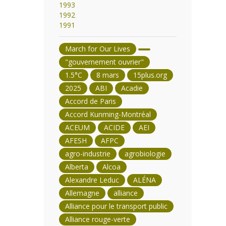
1993
1992
1991
March for Our Lives
"gouvernement ouvrier"
1.5°C
8 mars
15plus.org
2025
ABI
Acadie
Accord de Paris
Accord Kunming-Montréal
ACEUM
ACIDE
AEI
AFESH
AFPC
agro-industrie
agrobiologie
Alberta
Alcoa
Alexandre Leduc
ALÉNA
Allemagne
alliance
Alliance pour le transport public
Alliance rouge-verte