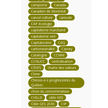
campisme
Canada
Canadien de Montréal
cancel culture
canicule
CAP écologie
capitalisme marchand
capitalisme vert
Capitalocène
CAQ
carboneutralité
Carney
Catalogne
CCMM
CCNUCC
centralisation
CÉVES
charte des valeurs
Chine
Chinois-e-s progressistes du
Québec
choix du consommateur
CHSLD
cible GES
Cible GES 2030
CIP