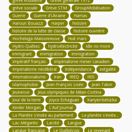
grève étudiante
Grève générale 1972
grève sociale
Grève STM
GroupMobilisation
Guerre
Guerre d'Ukraine
Hamas
Haroun Bouazzi
Harper
histoire
histoire de la lutte de classe
histoire ouvrière
Hochelaga-Maisonneuve
Huit mars
Hydro-Québec
hydroélectricité
Idle no more
immigrant
immigration
Immigration
Impératif français
impérialisme minier canadien
Impérialisme néolibéral
Indépendance
inégalité
Internationalisme
Iran
IREQ
IRIS
islamophobie
Jean-François Lisée
Jean-Talon
Jeunesse
Jeux olympiques de Milan-Cortina
Jour de la terre
Joyce Echaguan
Kanyen'kehà:ka
Kinder Morgan
L'Aut'Journal
La Planète s'invite au parlement
La planète s'invite...
Lac-Mégantic
Laïcité
Langue
Langue française
Le Québécois
Le revenant