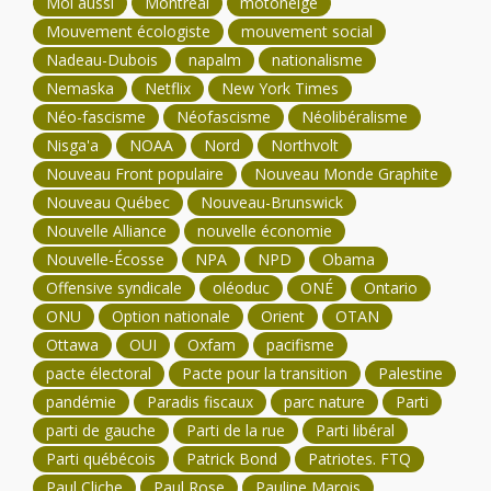
Moi aussi
Montréal
motoneige
Mouvement écologiste
mouvement social
Nadeau-Dubois
napalm
nationalisme
Nemaska
Netflix
New York Times
Néo-fascisme
Néofascisme
Néolibéralisme
Nisga'a
NOAA
Nord
Northvolt
Nouveau Front populaire
Nouveau Monde Graphite
Nouveau Québec
Nouveau-Brunswick
Nouvelle Alliance
nouvelle économie
Nouvelle-Écosse
NPA
NPD
Obama
Offensive syndicale
oléoduc
ONÉ
Ontario
ONU
Option nationale
Orient
OTAN
Ottawa
OUI
Oxfam
pacifisme
pacte électoral
Pacte pour la transition
Palestine
pandémie
Paradis fiscaux
parc nature
Parti
parti de gauche
Parti de la rue
Parti libéral
Parti québécois
Patrick Bond
Patriotes. FTQ
Paul Cliche
Paul Rose
Pauline Marois