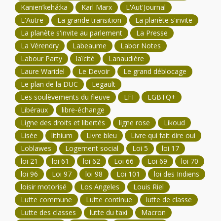
Kanien’kehá:ka
Karl Marx
L'Aut'Journal
L'Autre
La grande transition
La planète s'invite
La planète s'invite au parlement
La Presse
La Vérendry
Labeaume
Labor Notes
Labour Party
laïcité
Lanaudière
Laure Waridel
Le Devoir
Le grand déblocage
Le plan de la DUC
Legault
Les soulèvements du fleuve
LFI
LGBTQ+
Libéraux
libre-échange
Ligne des droits et libertés
ligne rose
Likoud
Lisée
lithium
Livre bleu
Livre qui fait dire oui
Loblawes
Logement social
Loi 5
loi 17
loi 21
loi 61
loi 62
Loi 66
Loi 69
loi 70
loi 96
Loi 97
loi 98
Loi 101
loi des Indiens
loisir motorisé
Los Angeles
Louis Riel
Lutte commune
Lutte continue
lutte de classe
Lutte des classes
lutte du taxi
Macron