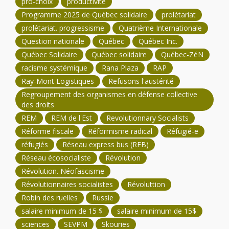
pro-choix
productivité
Programme 2025 de Québec solidaire
prolétariat
prolétariat. progressisme
Quatrième Internationale
Question nationale
Québec
Québec Inc.
Québec Solidaire
Québec solidaire
Québec-ZéN
racisme systémique
Rana Plaza
RAP
Ray-Mont Logistiques
Refusons l'austérité
Regroupement des organismes en défense collective
des droits
REM
REM de l'Est
Revolutionnary Socialists
Réforme fiscale
Réformisme radical
Réfugié-e
réfugiés
Réseau express bus (REB)
Réseau écosocialiste
Révolution
Révolution. Néofascisme
Révolutionnaires socialistes
Révoluttion
Robin des ruelles
Russie
salaire minimum de 15 $
salaire minimum de 15$
sciences
SEVPM
Skouries