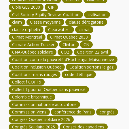
Cible GES 2030
CIP
Civil Society Equity Review Coalition
civilisation
claim
Classe moyenne
clause dérogatoire
clause orphelin
Clearwater
climat
Climat Montréal
Climat Québec 2030
Climate Action Tracker
Clinton
CN
CNA-Québec solidaire
CO2
Coalition 22 avril
Coalition contre la pauvreté d’Hochelaga-Maisonneuve
Coalition inclusion Québec
Coalition sortons le gaz
Coalitions mains rouges
code d'éthique
Collectif COP15
Collectif pour un Québec sans pauvreté
Colombie britannique
Commission nationale autochtone
Commission Viens
conférence de Paris
congrès
Congrès Québec solidaire 2026
Congrès Solidaire 2025
Conseil des canadiens