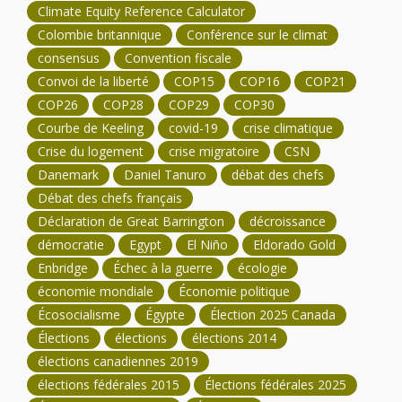
Climate Equity Reference Calculator
Colombie britannique
Conférence sur le climat
consensus
Convention fiscale
Convoi de la liberté
COP15
COP16
COP21
COP26
COP28
COP29
COP30
Courbe de Keeling
covid-19
crise climatique
Crise du logement
crise migratoire
CSN
Danemark
Daniel Tanuro
débat des chefs
Débat des chefs français
Déclaration de Great Barrington
décroissance
démocratie
Egypt
El Niño
Eldorado Gold
Enbridge
Échec à la guerre
écologie
économie mondiale
Économie politique
Écosocialisme
Égypte
Élection 2025 Canada
Élections
élections
élections 2014
élections canadiennes 2019
élections fédérales 2015
Élections fédérales 2025