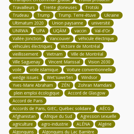
Travailleurs
Trente glorieuses
Trotski
Trudeau
Trump
Trump. Terre-étuve
Ukraine
Ultimatum 2020
Union paysanne
université
UNRWA
UPA
UQÀM
vaccin
Val-d'Or
Vallée-Jonction
Vancouver
véhicule électrique
véhicules électriques
Victoire de Montréal
vieillissement
Vietnam
Ville de Montréal
Ville Saguenay
Vincent Marissal
Vision 2030
voile
voile islamique
Voiture conventionnelle
wedge issues
Wet'suwe'ten
Windsor
Yves-Marie Abraham
ZÉN
Zohran Mamdani
plein emploi écologique
Accord de Glasgow
Accord de Paris
Accords de Paris, GIEC, Québec solidaire
AÉCG
Afghanistan
Afrique du Sud
Agression sexuelle
agriculture
agro-industrie
ALÉNA
Algérie
Algonquins
Algonquins du Lac Barrière