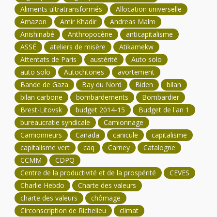
Aliments ultratransformés
Allocation universelle
Amazon
Amir Khadir
Andreas Malm
Anishinabé
Anthropocène
anticapitalisme
ASSÉ
ateliers de misère
Atikamekw
Attentats de Paris
austérité
Auto solo
auto solo
Autochtones
avortement
Bande de Gaza
Bay du Nord
Biden
bilan
bilan carbone
bombardements
Bombardier
Brest-Litovsk
budget 2014-15
Budget de l'an 1
bureaucratie syndicale
Camionnage
Camionneurs
Canada
canicule
capitalisme
capitalisme vert
caq
Carney
Catalogne
CCMM
CDPQ
Centre de la productivité et de la prospérité
CEVES
Charlie Hebdo
Charte des valeurs
charte des valeurs
chômage
Circonscription de Richelieu
climat