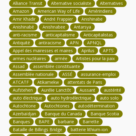
Alliance Transit
Alternative socialiste
Alternatives
Amazon
American Way of Life
Amérindiens
Amir Khadir
André Frappier
Anishinabe
Anishinabé
Anishnabee
Antarsya
anti-racisme
anticapitalisme
Anticapitalistas
Antiquité
antiracisme
APN
APNQL
Appel des mairesses et maires
Aprilus
APTS
armes nucléaires
armée
Artistes pour la paix
Assad
assemblée constituante
Assemblée nationale
ASSÉ
assurance-emploi
ATCATF
Atikamekw
attentats de Paris
Aufstehen
Aurélie Lanctôt
Aussant
austérité
auto électrique
auto hydroélectrique
auto solo
Autochtone
Autochtones
autodétermination
Azerbaïdjan
Banque du Canada
Banque Scotia
Banques
BAPE
barbarie
Barrette
Bataille de Billings Bridge
batterie lithium-ion