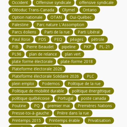
Occident
Offensive syndicale
offensive syndicale
Oléoduc Trans-Canada
Olymel
Ontario
Option nationale
OTAN
Oui-Québec
Palestine
Parc nature L'Assomption
Parcs éoliens
Parti de la rue
Parti Libéral
Paul Rose
PDS
PEQ
péages
pétrole
PIB
Pierre Beaudet
pipeline
PKP
PL-21
PL96
plan de relance
plan vert
plate forme électorale
plate-forme 2018
Plateforme électorale 2026
Plateforme électorale Solidaire 2026
PLC
plein emploi
Podemos
Politique de la rue
Politique de mobilité durable
politique énergétique
politique québécoise
Portugal
poste canada
Poutine
PQ
premier mai
Premières Nations
Presse-toi-à-gauche
Prière dans la rue
Printemps 2015
Printemps érable
Privatisation