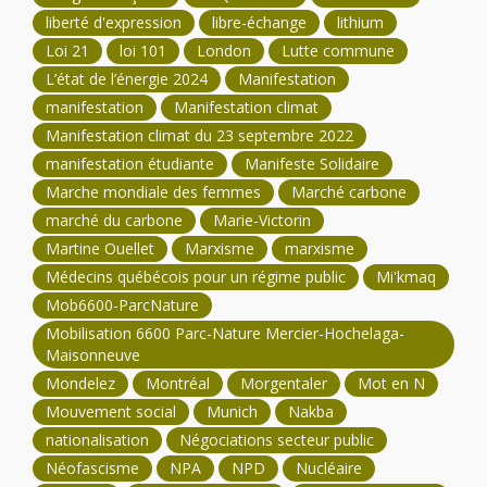
liberté d'expression
libre-échange
lithium
Loi 21
loi 101
London
Lutte commune
L’état de l’énergie 2024
Manifestation
manifestation
Manifestation climat
Manifestation climat du 23 septembre 2022
manifestation étudiante
Manifeste Solidaire
Marche mondiale des femmes
Marché carbone
marché du carbone
Marie-Victorin
Martine Ouellet
Marxisme
marxisme
Médecins québécois pour un régime public
Mi'kmaq
Mob6600-ParcNature
Mobilisation 6600 Parc-Nature Mercier-Hochelaga-
Maisonneuve
Mondelez
Montréal
Morgentaler
Mot en N
Mouvement social
Munich
Nakba
nationalisation
Négociations secteur public
Néofascisme
NPA
NPD
Nucléaire