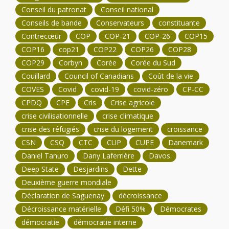
Conseil du patronat
Conseil national
Conseils de bande
Conservateurs
constituante
Contrecœur
COP
COP-21
COP-26
COP15
COP16
cop21
COP22
COP26
COP28
COP29
Corbyn
Corée
Corée du Sud
Couillard
Council of Canadians
Coût de la vie
COVES
Covid
covid-19
covid-zéro
CP-CC
CPDQ
CPE
Cris
Crise agricole
crise civilisationnelle
crise climatique
crise des réfugiés
crise du logement
croissance
CSN
CSQ
CTC
CUP
CUPE
Danemark
Daniel Tanuro
Dany Laferrière
Davos
Deep State
Desjardins
Dette
Deuxième guerre mondiale
Déclaration de Saguenay
décroissance
Décroissance matérielle
Défi 50%
Démocrates
démocratie
démocratie interne