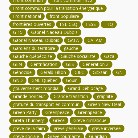
Front commun
Front commun 1972
Front commun pour la transition énergétique
Front national
front populaire
frontières ouvertes
FSE-CSQ
FSSS
FTQ
G-15
Gabriel Nadeau-Dubois
Gabriel Naseau-Dubois
GAFA
GAFAM
Gardiens du territoire
gauche
Gauche québécoise
Gauche socialiste
Gaza
GEN
Gentrification
GES
Génération Z
Génocide
Gérald Fillion
GIEC
Gitxsan
GN
GND
GNL-Québec
Gouin
gouvernement mondial
Grand Déblocage
Grande noirceur
Grande transition
graphite
gratuité du transport en commun
Green New Deal
Green Party
Greenpeace
Grennpeace
Greta Thunberg
Grèce
Grève climatique
grève de la faim
grève générale
grève inversée
grève sociale
Grève tournante
Guardian