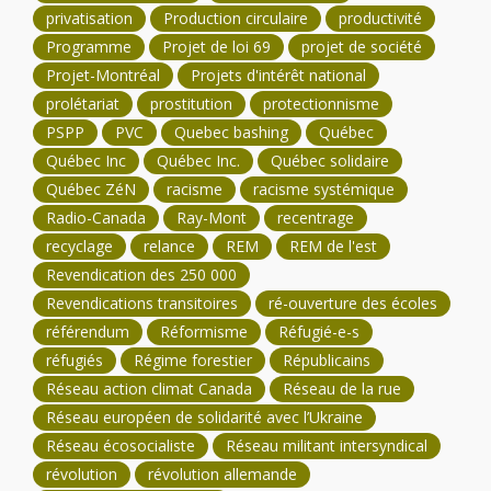
privatisation
Production circulaire
productivité
Programme
Projet de loi 69
projet de société
Projet-Montréal
Projets d'intérêt national
prolétariat
prostitution
protectionnisme
PSPP
PVC
Quebec bashing
Québec
Québec Inc
Québec Inc.
Québec solidaire
Québec ZéN
racisme
racisme systémique
Radio-Canada
Ray-Mont
recentrage
recyclage
relance
REM
REM de l'est
Revendication des 250 000
Revendications transitoires
ré-ouverture des écoles
référendum
Réformisme
Réfugié-e-s
réfugiés
Régime forestier
Républicains
Réseau action climat Canada
Réseau de la rue
Réseau européen de solidarité avec l’Ukraine
Réseau écosocialiste
Réseau militant intersyndical
révolution
révolution allemande