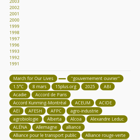
2003
2002
2001
2000
1999
1998
1997
1996
1993
1992
1991
March for Our Lives
"gouvernement ouvrier"
1.5°C
8 mars
15plus.org
2025
ABI
Acadie
Accord de Paris
Accord Kunming-Montréal
ACEUM
ACIDE
AEI
AFESH
AFPC
agro-industrie
agrobiologie
Alberta
Alcoa
Alexandre Leduc
ALÉNA
Allemagne
alliance
Alliance pour le transport public
Alliance rouge-verte