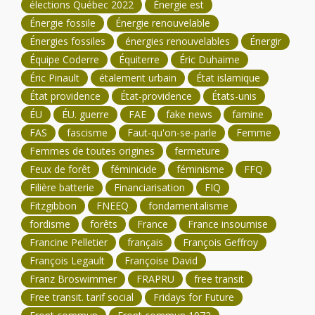
élections Québec 2022
Énergie est
Énergie fossile
Énergie renouvelable
Énergies fossiles
énergies renouvelables
Énergir
Équipe Coderre
Équiterre
Éric Duhaime
Éric Pinault
étalement urbain
État islamique
État providence
État-providence
États-unis
ÉU
ÉU. guerre
FAE
fake news
famine
FAS
fascisme
Faut-qu'on-se-parle
Femme
Femmes de toutes origines
fermeture
Feux de forêt
féminicide
féminisme
FFQ
Filière batterie
Financiarisation
FIQ
Fitzgibbon
FNEEQ
fondamentalisme
fordisme
forêts
France
France insoumise
Francine Pelletier
français
François Geffroy
François Legault
Françoise David
Franz Broswimmer
FRAPRU
free transit
Free transit. tarif social
Fridays for Future