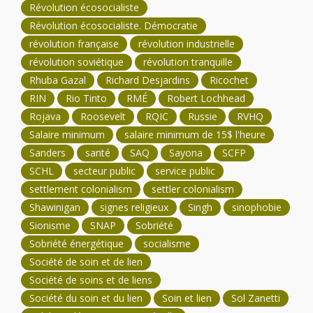
Révolution écosocialiste
Révolution écosocialiste. Démocratie
révolution française
révolution industrielle
révolution soviétique
révolution tranquille
Rhuba Gazal
Richard Desjardins
Ricochet
RIN
Rio Tinto
RMÉ
Robert Lochhead
Rojava
Roosevelt
RQIC
Russie
RVHQ
Salaire minimum
salaire minimum de 15$ l'heure
Sanders
santé
SAQ
Sayona
SCFP
SCHL
secteur public
service public
settlement colonialism
settler colonialism
Shawinigan
signes religieux
Singh
sinophobie
Sionisme
SNAP
Sobriété
Sobriété énergétique
socialisme
Société de soin et de lien
Société de soins et de liens
Société du soin et du lien
Soin et lien
Sol Zanetti