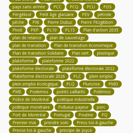
pays sans armée
PCC
PCQ
PCU
PDS
Pergélisol
Petit âge glaciaire
PEV
pétrole
pêche
PIB
Pierre Dubuc
Pierre Fitzgibbon
Pivot
PKP
PL10
PL15
Plan d'action 2035
plan de relance
plan de sauvetage
plan de transition
Plan de transition économique
Plan de transition Solidaire
Plan vert
plastique
plateforme
plateforme 2022
plateforme électorale
plateforme électorale 2022
Plateforme électorale 2026
PLC
plein emploi
plein emploi écologique
PLQ
Pluricrise
PMD
PME
Podemos
points saillants
Polémos
Police de Montréal
politique industrielle
politique monétaire
Pollueur-payeur
porc
Port de Montréal
Portugal
Poutine
PQ
Premier mai
prendre soin
Press-toi-à-gauche
Presse-toi-à-gauche
principe de Joyce