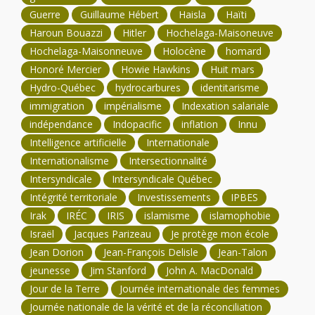
Guerre
Guillaume Hébert
Haisla
Haïti
Haroun Bouazzi
Hitler
Hochelaga-Maisoneuve
Hochelaga-Maisonneuve
Holocène
homard
Honoré Mercier
Howie Hawkins
Huit mars
Hydro-Québec
hydrocarbures
identitarisme
immigration
impérialisme
Indexation salariale
indépendance
Indopacific
inflation
Innu
Intelligence artificielle
Internationale
Internationalisme
Intersectionnalité
Intersyndicale
Intersyndicale Québec
Intégrité territoriale
Investissements
IPBES
Irak
IRÉC
IRIS
islamisme
islamophobie
Israël
Jacques Parizeau
Je protège mon école
Jean Dorion
Jean-François Delisle
Jean-Talon
jeunesse
Jim Stanford
John A. MacDonald
Jour de la Terre
Journée internationale des femmes
Journée nationale de la vérité et de la réconciliation