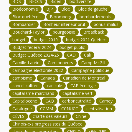
BDS
BECCS
Biden
biodiversité
Bioéconomie
BJP
Bloc
Bloc de gauche
Bloc québécois
Bloomberg
bombardements
Bombardier
Bonheur intérieur brut
bonus-malus
Bouchard-Taylor
bourgeoisie
Broadback
budget
budget 2019
budget 2021 Québec
Budget fédéral 2024
budget public
Budget Québec 2024-25
CAD
Cali
Camille-Laurin
Camionneurs
Camp McGill
campagne électorale 2022
Campagne politique
campisme
Canada
Canadien de Montréal
cancel culture
canicule
CAP écologie
capitalisme marchand
capitalisme vert
Capitalocène
CAQ
carboneutralité
Carney
Catalogne
CCMM
CCNUCC
centralisation
CÉVES
charte des valeurs
Chine
Chinois-e-s progressistes du Québec
choix du consommateur
CHSLD
cible GES