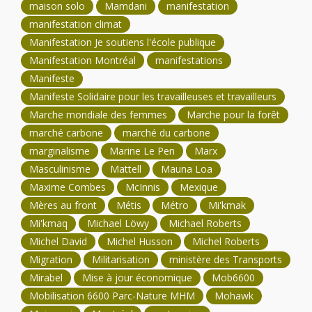
maison solo
Mamdani
manifestation
manifestation climat
Manifestation Je soutiens l'école publique
Manifestation Montréal
manifestations
Manifeste
Manifeste Solidaire pour les travailleuses et travailleurs
Marche mondiale des femmes
Marche pour la forêt
marché carbone
marché du carbone
marginalisme
Marine Le Pen
Marx
Masculinisme
Mattell
Mauna Loa
Maxime Combes
McInnis
Mexique
Mères au front
Métis
Métro
Mi'kmak
Mi'kmaq
Michael Löwy
Michael Roberts
Michel David
Michel Husson
Michel Roberts
Migration
Militarisation
ministère des Transports
Mirabel
Mise à jour économique
Mob6600
Mobilisation 6600 Parc-Nature MHM
Mohawk