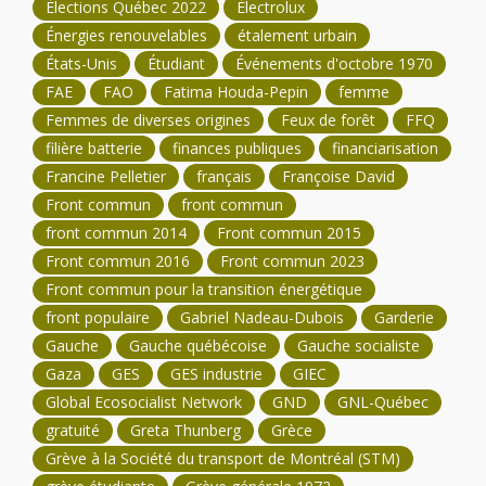
Élections Québec 2022
Électrolux
Énergies renouvelables
étalement urbain
États-Unis
Étudiant
Événements d'octobre 1970
FAE
FAO
Fatima Houda-Pepin
femme
Femmes de diverses origines
Feux de forêt
FFQ
filière batterie
finances publiques
financiarisation
Francine Pelletier
français
Françoise David
Front commun
front commun
front commun 2014
Front commun 2015
Front commun 2016
Front commun 2023
Front commun pour la transition énergétique
front populaire
Gabriel Nadeau-Dubois
Garderie
Gauche
Gauche québécoise
Gauche socialiste
Gaza
GES
GES industrie
GIEC
Global Ecosocialist Network
GND
GNL-Québec
gratuité
Greta Thunberg
Grèce
Grève à la Société du transport de Montréal (STM)