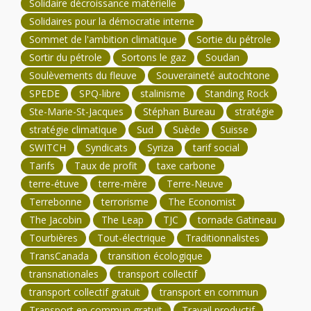
Solidaire décroissance matérielle
Solidaires pour la démocratie interne
Sommet de l'ambition climatique
Sortie du pétrole
Sortir du pétrole
Sortons le gaz
Soudan
Soulèvements du fleuve
Souveraineté autochtone
SPEDE
SPQ-libre
stalinisme
Standing Rock
Ste-Marie-St-Jacques
Stéphan Bureau
stratégie
stratégie climatique
Sud
Suède
Suisse
SWITCH
Syndicats
Syriza
tarif social
Tarifs
Taux de profit
taxe carbone
terre-étuve
terre-mère
Terre-Neuve
Terrebonne
terrorisme
The Economist
The Jacobin
The Leap
TJC
tornade Gatineau
Tourbières
Tout-électrique
Traditionnalistes
TransCanada
transition écologique
transnationales
transport collectif
transport collectif gratuit
transport en commun
Transport en commun gratuit
Travail productif