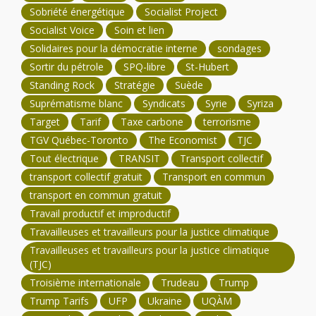
Sobriété énergétique
Socialist Project
Socialist Voice
Soin et lien
Solidaires pour la démocratie interne
sondages
Sortir du pétrole
SPQ-libre
St-Hubert
Standing Rock
Stratégie
Suède
Suprématisme blanc
Syndicats
Syrie
Syriza
Target
Tarif
Taxe carbone
terrorisme
TGV Québec-Toronto
The Economist
TJC
Tout électrique
TRANSIT
Transport collectif
transport collectif gratuit
Transport en commun
transport en commun gratuit
Travail productif et improductif
Travailleuses et travailleurs pour la justice climatique
Travailleuses et travailleurs pour la justice climatique
(TJC)
Troisième internationale
Trudeau
Trump
Trump Tarifs
UFP
Ukraine
UQÀM