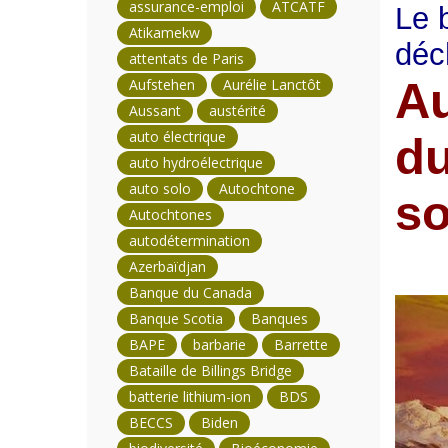
assurance-emploi
ATCATF
Le 
Atikamekw
déc
attentats de Paris
Au
Aufstehen
Aurélie Lanctôt
Aussant
austérité
auto électrique
du
auto hydroélectrique
auto solo
Autochtone
so
Autochtones
autodétermination
Azerbaïdjan
Banque du Canada
Banque Scotia
Banques
BAPE
barbarie
Barrette
Bataille de Billings Bridge
batterie lithium-ion
BDS
BECCS
Biden