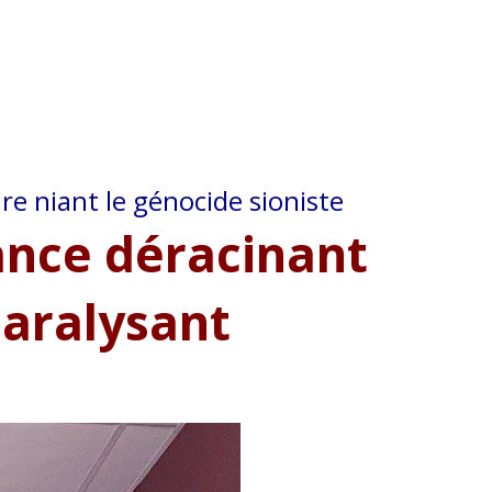
ire niant le génocide sioniste
ance déracinant
paralysant