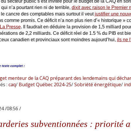
e du secteur public s’est invitée pour le budget de la CAQ en so
qui n’a pourtant rien ni de terrible,
dixit avec raison le Premier 
e cancre des comptables mais surtout il veut
justifier une nouv
ns comme promis. Ce déficit n’a non plus rien d’« historique »
 La Presse
. Il faudrait en déduire la provision de 1,5 milliard p
érations de 2,2 milliards. Ce déficit réel de 1.5 % du PIB est bi
 ceux canadien et provinciaux sont moindres aujourd’hui,
ils ne 
e
texte complet :
get menteur de la CAQ préparant des lendemains qui décha
és :
caq
/
Budget Québec 2024-25
/
Sobriété énergétique
/
ind
4 /08:56 /
rderies subventionnées : priorité a