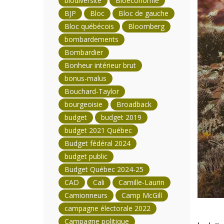
biodiversité
Bioéconomie
BJP
Bloc
Bloc de gauche
Bloc québécois
Bloomberg
bombardements
Bombardier
Bonheur intérieur brut
bonus-malus
Bouchard-Taylor
bourgeoisie
Broadback
budget
budget 2019
budget 2021 Québec
Budget fédéral 2024
budget public
Budget Québec 2024-25
CAD
Cali
Camille-Laurin
Camionneurs
Camp McGill
campagne électorale 2022
Campagne politique