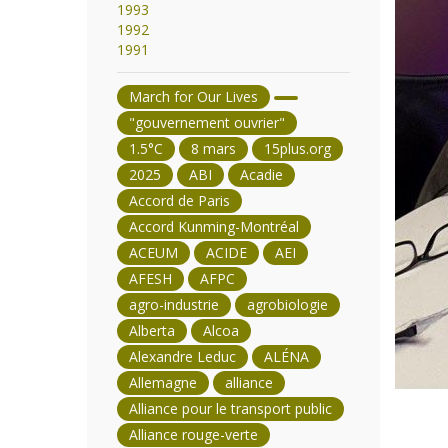
1993
1992
1991
March for Our Lives
"gouvernement ouvrier"
1.5°C
8 mars
15plus.org
2025
ABI
Acadie
Accord de Paris
Accord Kunming-Montréal
ACEUM
ACIDE
AEI
AFESH
AFPC
agro-industrie
agrobiologie
Alberta
Alcoa
Alexandre Leduc
ALÉNA
Allemagne
alliance
Alliance pour le transport public
Alliance rouge-verte