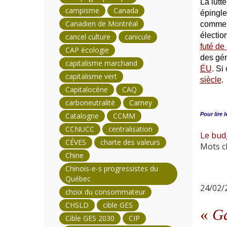
La lutt
campisme
Canada
épingle 
Canadien de Montréal
comme l
électio
cancel culture
canicule
futé de
CAP écologie
des gén
capitalisme marchand
ÉU
. Si
capitalisme vert
siècle
.
Capitalocène
CAQ
carboneutralité
Carney
Pour lire l
Catalogne
CCMM
CCNUCC
centralisation
Le bud
CÉVES
charte des valeurs
Mots cl
Chine
Chinois-e-s progressistes du
Québec
24/02/2
choix du consommateur
CHSLD
cible GES
«
Ga
Cible GES 2030
CIP