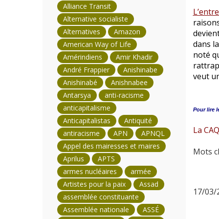
Alliance Transit
L’entr
Alternative socialiste
raisons
Alternatives
Amazon
devien
dans la
American Way of Life
noté q
Amérindiens
Amir Khadir
rattrap
André Frappier
Anishinabe
veut u
Anishinabé
Anishnabee
Antarsya
anti-racisme
anticapitalisme
Pour lire l
Anticapitalistas
Antiquité
La CAQ 
antiracisme
APN
APNQL
Appel des mairesses et maires
Mots cl
Aprilus
APTS
armes nucléaires
armée
Artistes pour la paix
Assad
17/03/2
assemblée constituante
Assemblée nationale
ASSÉ