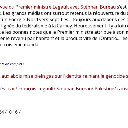
evue du Premier ministre Legault avec Stéphan Bureau
s’est
. Les grands médias ont surtout retenus la réouverture du 
t un Énergie-Nord vers Sept-Îles… toujours aux dépens des d
 lignée du fédéralisme à la Carney. Heureusement il y a loin
ue les bonnes notes que le Premier ministre attribue à son 
er le revenu par habitant et la productivité de l’Ontario… le
n troisième mandat.
e
texte complet :
aux abois mise plein gaz sur l’identitaire niant le génocide 
és :
caq
/
François Legault
/
Stéphan Bureau
/
Palestine
/
raci
4 /10:16 /