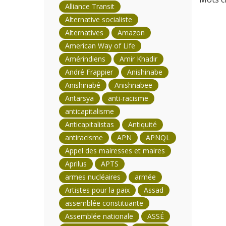
Alliance Transit
Alternative socialiste
Alternatives
Amazon
American Way of Life
Amérindiens
Amir Khadir
André Frappier
Anishinabe
Anishinabé
Anishnabee
Antarsya
anti-racisme
anticapitalisme
Anticapitalistas
Antiquité
antiracisme
APN
APNQL
Appel des mairesses et maires
Aprilus
APTS
armes nucléaires
armée
Artistes pour la paix
Assad
assemblée constituante
Assemblée nationale
ASSÉ