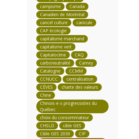
campisme
Canada
Canadien de Montréal
cancel culture
canicule
CAP écologie
capitalisme marchand
capitalisme vert
Capitalocène
CAQ
carboneutralité
Carney
Catalogne
CCMM
CCNUCC
centralisation
CÉVES
charte des valeurs
Chine
Chinois-e-s progressistes du
Québec
choix du consommateur
CHSLD
cible GES
Cible GES 2030
CIP