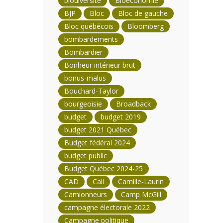
biodiversité
Bioéconomie
BJP
Bloc
Bloc de gauche
Bloc québécois
Bloomberg
bombardements
Bombardier
Bonheur intérieur brut
bonus-malus
Bouchard-Taylor
bourgeoisie
Broadback
budget
budget 2019
budget 2021 Québec
Budget fédéral 2024
budget public
Budget Québec 2024-25
CAD
Cali
Camille-Laurin
Camionneurs
Camp McGill
campagne électorale 2022
Campagne politique