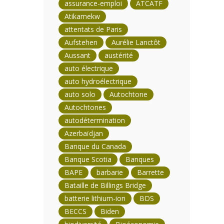
assurance-emploi
ATCATF
Atikamekw
attentats de Paris
Aufstehen
Aurélie Lanctôt
Aussant
austérité
auto électrique
auto hydroélectrique
auto solo
Autochtone
Autochtones
autodétermination
Azerbaïdjan
Banque du Canada
Banque Scotia
Banques
BAPE
barbarie
Barrette
Bataille de Billings Bridge
batterie lithium-ion
BDS
BECCS
Biden