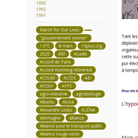
1993
1992
1991
March for Our Lives
Tant les
"gouvernement ouvrier"
déploie
1.5°C
8 mars
15plus.org
organis
2025
ABI
Acadie
cette su
Accord de Paris
pur élec
Accord Kunming-Montréal
à temps 
ACEUM
ACIDE
AEI
AFESH
AFPC
Pour lire l
agro-industrie
agrobiologie
Alberta
Alcoa
L’hypo
Alexandre Leduc
ALÉNA
Allemagne
alliance
Alliance pour le transport public
Alliance rouge-verte
Mots cl