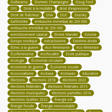
Dollarama
Dominic Champagne
Doug Ford
DPJ
Droit à la mobilité
droit d'expression
Droit de fraîcheur
DSA
DUC
Dunsky
Earthstrike
embauche immédiat de 250 000
embauche immédiat de 250 000
enrichissement salarial
Ernest Mandel
Estonie
Europe nordique
extractivisme
Extrême-droite
Échec à la guerre
éco-féminisme
éco-féministe
Écoféminisme
écofiscalité
École publique
écologie
Économie circulaire
économie de guerre
Économie sociale
écosocialisme
écotaxe
écotaxes
éducation
Élections
élections 2018
élections 2022
élections fédérales
élections fédérales 2015
élections municipales
élections partielles 2016
élections Québec 2022
Énergie est
Énergie fossile
Énergie renouvelable