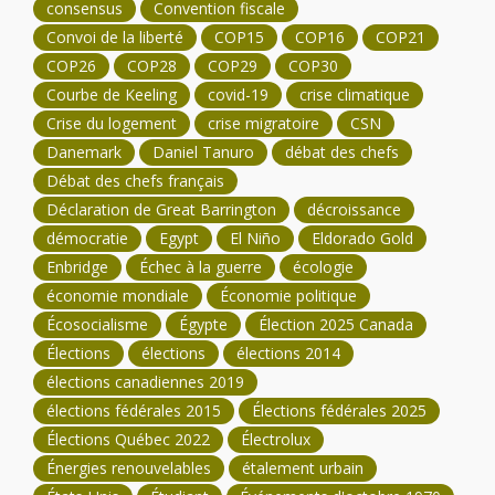
consensus
Convention fiscale
Convoi de la liberté
COP15
COP16
COP21
COP26
COP28
COP29
COP30
Courbe de Keeling
covid-19
crise climatique
Crise du logement
crise migratoire
CSN
Danemark
Daniel Tanuro
débat des chefs
Débat des chefs français
Déclaration de Great Barrington
décroissance
démocratie
Egypt
El Niño
Eldorado Gold
Enbridge
Échec à la guerre
écologie
économie mondiale
Économie politique
Écosocialisme
Égypte
Élection 2025 Canada
Élections
élections
élections 2014
élections canadiennes 2019
élections fédérales 2015
Élections fédérales 2025
Élections Québec 2022
Électrolux
Énergies renouvelables
étalement urbain