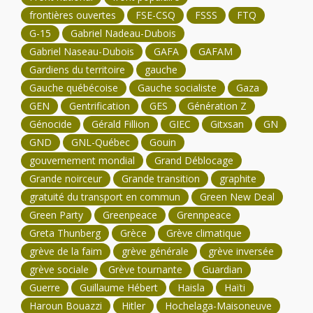
frontières ouvertes
FSE-CSQ
FSSS
FTQ
G-15
Gabriel Nadeau-Dubois
Gabriel Naseau-Dubois
GAFA
GAFAM
Gardiens du territoire
gauche
Gauche québécoise
Gauche socialiste
Gaza
GEN
Gentrification
GES
Génération Z
Génocide
Gérald Fillion
GIEC
Gitxsan
GN
GND
GNL-Québec
Gouin
gouvernement mondial
Grand Déblocage
Grande noirceur
Grande transition
graphite
gratuité du transport en commun
Green New Deal
Green Party
Greenpeace
Grennpeace
Greta Thunberg
Grèce
Grève climatique
grève de la faim
grève générale
grève inversée
grève sociale
Grève tournante
Guardian
Guerre
Guillaume Hébert
Haisla
Haïti
Haroun Bouazzi
Hitler
Hochelaga-Maisoneuve