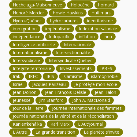
Hochelaga-Maisonneuve
Holocène
homard
Honoré Mercier
Howie Hawkins
Huit mars
Hydro-Québec
hydrocarbures
identitarisme
immigration
impérialisme
Indexation salariale
indépendance
Indopacific
inflation
Innu
Intelligence artificielle
Internationale
Internationalisme
Intersectionnalité
Intersyndicale
Intersyndicale Québec
Intégrité territoriale
Investissements
IPBES
Irak
IRÉC
IRIS
islamisme
islamophobie
Israël
Jacques Parizeau
Je protège mon école
Jean Dorion
Jean-François Delisle
Jean-Talon
jeunesse
Jim Stanford
John A. MacDonald
Jour de la Terre
Journée internationale des femmes
Journée nationale de la vérité et de la réconciliation
Kanien’kehá:ka
Karl Marx
L'Aut'Journal
L'Autre
La grande transition
La planète s'invite