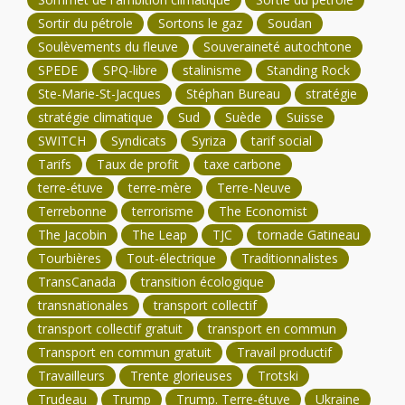
Sortir du pétrole
Sortons le gaz
Soudan
Soulèvements du fleuve
Souveraineté autochtone
SPEDE
SPQ-libre
stalinisme
Standing Rock
Ste-Marie-St-Jacques
Stéphan Bureau
stratégie
stratégie climatique
Sud
Suède
Suisse
SWITCH
Syndicats
Syriza
tarif social
Tarifs
Taux de profit
taxe carbone
terre-étuve
terre-mère
Terre-Neuve
Terrebonne
terrorisme
The Economist
The Jacobin
The Leap
TJC
tornade Gatineau
Tourbières
Tout-électrique
Traditionnalistes
TransCanada
transition écologique
transnationales
transport collectif
transport collectif gratuit
transport en commun
Transport en commun gratuit
Travail productif
Travailleurs
Trente glorieuses
Trotski
Trudeau
Trump
Trump. Terre-étuve
Ukraine