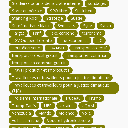
Solidaires pour la démocratie interne
sondages
Sortir du pétrole
SPQ-libre
St-Hubert
Standing Rock
Stratégie
Suède
Suprématisme blanc
Syndicats
Syrie
Syriza
Target
Tarif
Taxe carbone
terrorisme
TGV Québec-Toronto
The Economist
TJC
Tout électrique
TRANSIT
Transport collectif
transport collectif gratuit
Transport en commun
transport en commun gratuit
Travail productif et improductif
Travailleuses et travailleurs pour la justice climatique
Travailleuses et travailleurs pour la justice climatique
(TJC)
Troisième internationale
Trudeau
Trump
Trump Tarifs
UFP
Ukraine
UQÀM
Venezuela
Viande
violence
voile
voile islamique
Voiture hydroélectrique
vote tactique
Wet'suwe'ten
Wet'suwet'en