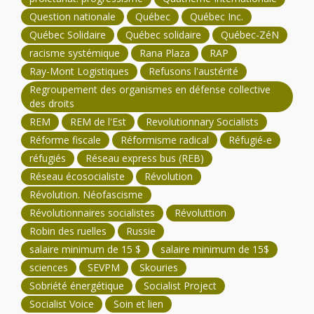
Question nationale
Québec
Québec Inc.
Québec Solidaire
Québec solidaire
Québec-ZéN
racisme systémique
Rana Plaza
RAP
Ray-Mont Logistiques
Refusons l'austérité
Regroupement des organismes en défense collective
des droits
REM
REM de l'Est
Revolutionnary Socialists
Réforme fiscale
Réformisme radical
Réfugié-e
réfugiés
Réseau express bus (REB)
Réseau écosocialiste
Révolution
Révolution. Néofascisme
Révolutionnaires socialistes
Révoluttion
Robin des ruelles
Russie
salaire minimum de 15 $
salaire minimum de 15$
sciences
SEVPM
Skouries
Sobriété énergétique
Socialist Project
Socialist Voice
Soin et lien