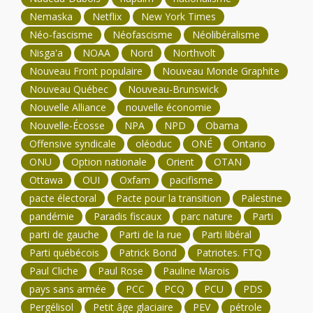
Nemaska
Netflix
New York Times
Néo-fascisme
Néofascisme
Néolibéralisme
Nisga'a
NOAA
Nord
Northvolt
Nouveau Front populaire
Nouveau Monde Graphite
Nouveau Québec
Nouveau-Brunswick
Nouvelle Alliance
nouvelle économie
Nouvelle-Écosse
NPA
NPD
Obama
Offensive syndicale
oléoduc
ONÉ
Ontario
ONU
Option nationale
Orient
OTAN
Ottawa
OUI
Oxfam
pacifisme
pacte électoral
Pacte pour la transition
Palestine
pandémie
Paradis fiscaux
parc nature
Parti
parti de gauche
Parti de la rue
Parti libéral
Parti québécois
Patrick Bond
Patriotes. FTQ
Paul Cliche
Paul Rose
Pauline Marois
pays sans armée
PCC
PCQ
PCU
PDS
Pergélisol
Petit âge glaciaire
PEV
pétrole