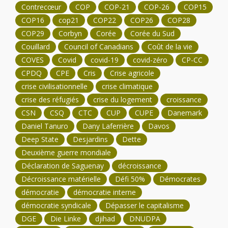
Contrecœur
COP
COP-21
COP-26
COP15
COP16
cop21
COP22
COP26
COP28
COP29
Corbyn
Corée
Corée du Sud
Couillard
Council of Canadians
Coût de la vie
COVES
Covid
covid-19
covid-zéro
CP-CC
CPDQ
CPE
Cris
Crise agricole
crise civilisationnelle
crise climatique
crise des réfugiés
crise du logement
croissance
CSN
CSQ
CTC
CUP
CUPE
Danemark
Daniel Tanuro
Dany Laferrière
Davos
Deep State
Desjardins
Dette
Deuxième guerre mondiale
Déclaration de Saguenay
décroissance
Décroissance matérielle
Défi 50%
Démocrates
démocratie
démocratie interne
démocratie syndicale
Dépasser le capitalisme
DGE
Die Linke
djihad
DNUDPA