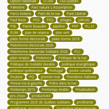
Option nationale
OTAN
Oui-Québec
Palestine
Parc nature L'Assomption
Parcs éoliens
Parti de la rue
Parti Libéral
Paul Rose
PDS
PEQ
péages
pétrole
PIB
Pierre Beaudet
pipeline
PKP
PL-21
PL96
plan de relance
plan vert
plate forme électorale
plate-forme 2018
Plateforme électorale 2026
Plateforme électorale Solidaire 2026
PLC
plein emploi
Podemos
Politique de la rue
Politique de mobilité durable
politique énergétique
politique québécoise
Portugal
poste canada
Poutine
PQ
premier mai
Premières Nations
Presse-toi-à-gauche
Prière dans la rue
Printemps 2015
Printemps érable
Privatisation
pro-choix
productivité
Programme 2025 de Québec solidaire
prolétariat
prolétariat. progressisme
Quatrième Internationale