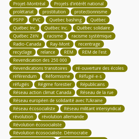
Projet-Montréal
Projets d'intérêt national
prolétariat
prostitution
protectionnisme
PSPP
PVC
Quebec bashing
Québec
Québec Inc
Québec Inc.
Québec solidaire
Québec ZéN
racisme
racisme systémique
Radio-Canada
Ray-Mont
recentrage
recyclage
relance
REM
REM de l'est
Revendication des 250 000
Revendications transitoires
ré-ouverture des écoles
référendum
Réformisme
Réfugié-e-s
réfugiés
Régime forestier
Républicains
Réseau action climat Canada
Réseau de la rue
Réseau européen de solidarité avec l’Ukraine
Réseau écosocialiste
Réseau militant intersyndical
révolution
révolution allemande
Révolution écosocialiste
Révolution écosocialiste. Démocratie