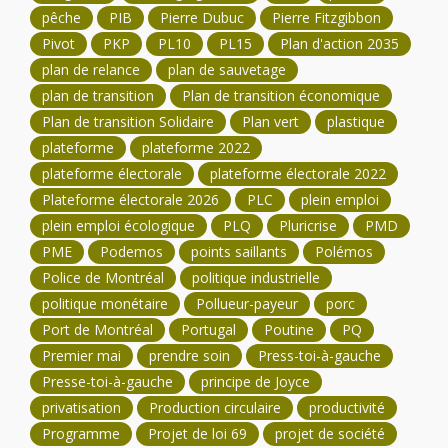
pêche
PIB
Pierre Dubuc
Pierre Fitzgibbon
Pivot
PKP
PL10
PL15
Plan d'action 2035
plan de relance
plan de sauvetage
plan de transition
Plan de transition économique
Plan de transition Solidaire
Plan vert
plastique
plateforme
plateforme 2022
plateforme électorale
plateforme électorale 2022
Plateforme électorale 2026
PLC
plein emploi
plein emploi écologique
PLQ
Pluricrise
PMD
PME
Podemos
points saillants
Polémos
Police de Montréal
politique industrielle
politique monétaire
Pollueur-payeur
porc
Port de Montréal
Portugal
Poutine
PQ
Premier mai
prendre soin
Press-toi-à-gauche
Presse-toi-à-gauche
principe de Joyce
privatisation
Production circulaire
productivité
Programme
Projet de loi 69
projet de société