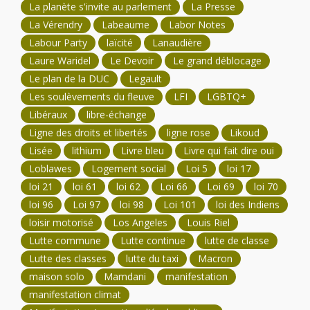
La planète s'invite au parlement
La Presse
La Vérendry
Labeaume
Labor Notes
Labour Party
laïcité
Lanaudière
Laure Waridel
Le Devoir
Le grand déblocage
Le plan de la DUC
Legault
Les soulèvements du fleuve
LFI
LGBTQ+
Libéraux
libre-échange
Ligne des droits et libertés
ligne rose
Likoud
Lisée
lithium
Livre bleu
Livre qui fait dire oui
Loblawes
Logement social
Loi 5
loi 17
loi 21
loi 61
loi 62
Loi 66
Loi 69
loi 70
loi 96
Loi 97
loi 98
Loi 101
loi des Indiens
loisir motorisé
Los Angeles
Louis Riel
Lutte commune
Lutte continue
lutte de classe
Lutte des classes
lutte du taxi
Macron
maison solo
Mamdani
manifestation
manifestation climat