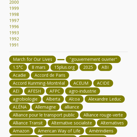
2000
1999
1998
1997
1996
1993
1992
1991
March for Our Lives
"gouvernement ouvrier"
1.5°C
8 mars
15plus.org
2025
ABI
Acadie
Accord de Paris
Accord Kunming-Montréal
ACEUM
ACIDE
AEI
AFESH
AFPC
agro-industrie
agrobiologie
Alberta
Alcoa
Alexandre Leduc
ALÉNA
Allemagne
alliance
Alliance pour le transport public
Alliance rouge-verte
Alliance Transit
Alternative socialiste
Alternatives
Amazon
American Way of Life
Amérindiens