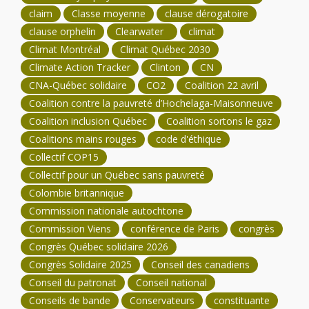
claim
Classe moyenne
clause dérogatoire
clause orphelin
Clearwater
climat
Climat Montréal
Climat Québec 2030
Climate Action Tracker
Clinton
CN
CNA-Québec solidaire
CO2
Coalition 22 avril
Coalition contre la pauvreté d’Hochelaga-Maisonneuve
Coalition inclusion Québec
Coalition sortons le gaz
Coalitions mains rouges
code d'éthique
Collectif COP15
Collectif pour un Québec sans pauvreté
Colombie britannique
Commission nationale autochtone
Commission Viens
conférence de Paris
congrès
Congrès Québec solidaire 2026
Congrès Solidaire 2025
Conseil des canadiens
Conseil du patronat
Conseil national
Conseils de bande
Conservateurs
constituante