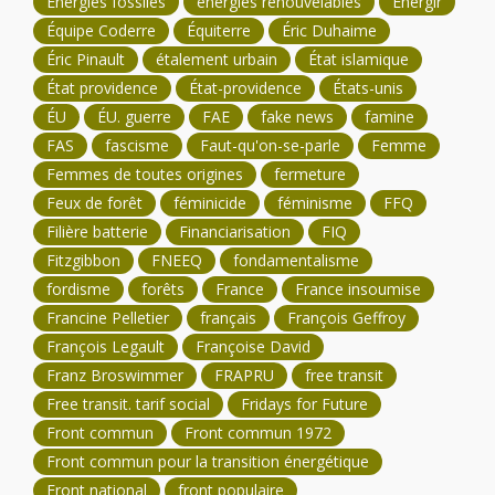
Énergies fossiles
énergies renouvelables
Énergir
Équipe Coderre
Équiterre
Éric Duhaime
Éric Pinault
étalement urbain
État islamique
État providence
État-providence
États-unis
ÉU
ÉU. guerre
FAE
fake news
famine
FAS
fascisme
Faut-qu'on-se-parle
Femme
Femmes de toutes origines
fermeture
Feux de forêt
féminicide
féminisme
FFQ
Filière batterie
Financiarisation
FIQ
Fitzgibbon
FNEEQ
fondamentalisme
fordisme
forêts
France
France insoumise
Francine Pelletier
français
François Geffroy
François Legault
Françoise David
Franz Broswimmer
FRAPRU
free transit
Free transit. tarif social
Fridays for Future
Front commun
Front commun 1972
Front commun pour la transition énergétique
Front national
front populaire