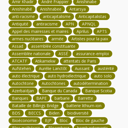
Amir Khadir
André Frappier
Anishinabe
Anishinabé
Anishnabee
Antarsya
anti-racisme
anticapitalisme
Anticapitalistas
Antiquité
antiracisme
APN
APNQL
Appel des mairesses et maires
Aprilus
APTS
armes nucléaires
armée
Artistes pour la paix
Assad
assemblée constituante
Assemblée nationale
ASSÉ
assurance-emploi
ATCATF
Atikamekw
attentats de Paris
Aufstehen
Aurélie Lanctôt
Aussant
austérité
auto électrique
auto hydroélectrique
auto solo
Autochtone
Autochtones
autodétermination
Azerbaïdjan
Banque du Canada
Banque Scotia
Banques
BAPE
barbarie
Barrette
Bataille de Billings Bridge
batterie lithium-ion
BDS
BECCS
Biden
biodiversité
Bioéconomie
BJP
Bloc
Bloc de gauche
Bloc québécois
Bloomberg
bombardements