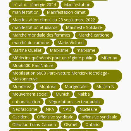
L’état de l’énergie 2024
Manifestation
manifestation
Manifestation climat
Manifestation climat du 23 septembre 2022
manifestation étudiante
Manifeste Solidaire
Marche mondiale des femmes
Marché carbone
marché du carbone
Marie-Victorin
Martine Ouellet
Marxisme
marxisme
Médecins québécois pour un régime public
Mi'kmaq
Mob6600-ParcNature
Mobilisation 6600 Parc-Nature Mercier-Hochelaga-
Maisonneuve
Mondelez
Montréal
Morgentaler
Mot en N
Mouvement social
Munich
Nakba
nationalisation
Négociations secteur public
Néofascisme
NPA
NPD
Nucléaire
Occident
Offensive syndicale
offensive syndicale
Oléoduc Trans-Canada
Olymel
Ontario