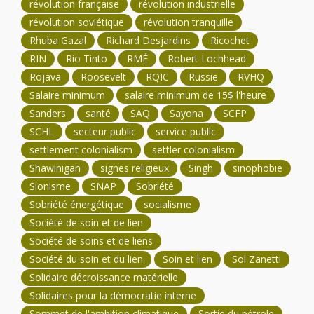
révolution française
révolution industrielle
révolution soviétique
révolution tranquille
Rhuba Gazal
Richard Desjardins
Ricochet
RIN
Rio Tinto
RMÉ
Robert Lochhead
Rojava
Roosevelt
RQIC
Russie
RVHQ
Salaire minimum
salaire minimum de 15$ l'heure
Sanders
santé
SAQ
Sayona
SCFP
SCHL
secteur public
service public
settlement colonialism
settler colonialism
Shawinigan
signes religieux
Singh
sinophobie
Sionisme
SNAP
Sobriété
Sobriété énergétique
socialisme
Société de soin et de lien
Société de soins et de liens
Société du soin et du lien
Soin et lien
Sol Zanetti
Solidaire décroissance matérielle
Solidaires pour la démocratie interne
Sommet de l'ambition climatique
Sortie du pétrole