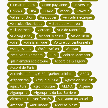
Ultimatum 2020
Union paysanne
université
UNRWA
UPA
UQÀM
vaccin
Val-d'Or
Vallée-Jonction
Vancouver
véhicule électrique
véhicules électriques
Victoire de Montréal
vieillissement
Vietnam
Ville de Montréal
Ville Saguenay
Vincent Marissal
Vision 2030
voile
voile islamique
Voiture conventionnelle
wedge issues
Wet'suwe'ten
Windsor
Yves-Marie Abraham
ZÉN
Zohran Mamdani
plein emploi écologique
Accord de Glasgow
Accord de Paris
Accords de Paris, GIEC, Québec solidaire
AÉCG
Afghanistan
Afrique du Sud
Agression sexuelle
agriculture
agro-industrie
ALÉNA
Algérie
Algonquins
Algonquins du Lac Barrière
Aliments ultratransformés
Allocation universelle
Amazon
Amir Khadir
Andreas Malm