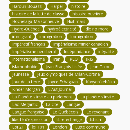
Haroun Bouazzi
Harper
histoire
histoire de la lutte de classe
histoire ouvrière
Hochelaga-Maisonneuve
Huit mars
Hydro-Québec
hydroélectricité
Idle no more
immigrant
immigration
Immigration
Impératif français
impérialisme minier canadien
Impérialisme néolibéral
Indépendance
inégalité
Internationalisme
Iran
IREQ
IRIS
islamophobie
Jean-François Lisée
Jean-Talon
Jeunesse
Jeux olympiques de Milan-Cortina
Jour de la terre
Joyce Echaguan
Kanyen'kehà:ka
Kinder Morgan
L'Aut'Journal
La Planète s'invite au parlement
La planète s'invite...
Lac-Mégantic
Laïcité
Langue
Langue française
Le Québécois
Le revenant
liberté d'expression
libre-échange
lithium
Loi 21
loi 101
London
Lutte commune