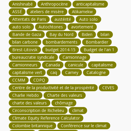
Anishinabé
Anthropocène
anticapitalisme
ASSÉ
ateliers de misère
Atikamekw
Attentats de Paris
austérité
Auto solo
auto solo
Autochtones
avortement
Bande de Gaza
Bay du Nord
Biden
bilan
bilan carbone
bombardements
Bombardier
Brest-Litovsk
budget 2014-15
Budget de l'an 1
bureaucratie syndicale
Camionnage
Camionneurs
Canada
canicule
capitalisme
capitalisme vert
caq
Carney
Catalogne
CCMM
CDPQ
Centre de la productivité et de la prospérité
CEVES
Charlie Hebdo
Charte des valeurs
charte des valeurs
chômage
Circonscription de Richelieu
climat
Climate Equity Reference Calculator
Colombie britannique
Conférence sur le climat