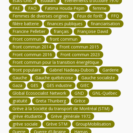
États-Unis
Étudiant
Événements d'octobre 1970
FAE
FAO
Fatima Houda-Pepin
femme
Femmes de diverses origines
Feux de forêt
FFQ
filière batterie
finances publiques
financiarisation
Francine Pelletier
français
Françoise David
Front commun
front commun
front commun 2014
Front commun 2015
Front commun 2016
Front commun 2023
Front commun pour la transition énergétique
front populaire
Gabriel Nadeau-Dubois
Garderie
Gauche
Gauche québécoise
Gauche socialiste
Gaza
GES
GES industrie
GIEC
Global Ecosocialist Network
GND
GNL-Québec
gratuité
Greta Thunberg
Grèce
Grève à la Société du transport de Montréal (STM)
grève étudiante
Grève générale 1972
grève sociale
Grève STM
GroupMobilisation
Guerre
Guerre d'Ukraine
Hamas