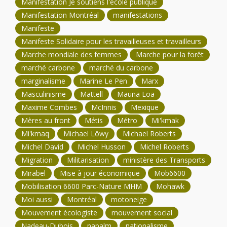
Manifestation Je soutiens l'école publique
Manifestation Montréal
manifestations
Manifeste
Manifeste Solidaire pour les travailleuses et travailleurs
Marche mondiale des femmes
Marche pour la forêt
marché carbone
marché du carbone
marginalisme
Marine Le Pen
Marx
Masculinisme
Mattell
Mauna Loa
Maxime Combes
McInnis
Mexique
Mères au front
Métis
Métro
Mi'kmak
Mi'kmaq
Michael Löwy
Michael Roberts
Michel David
Michel Husson
Michel Roberts
Migration
Militarisation
ministère des Transports
Mirabel
Mise à jour économique
Mob6600
Mobilisation 6600 Parc-Nature MHM
Mohawk
Moi aussi
Montréal
motoneige
Mouvement écologiste
mouvement social
Nadeau-Dubois
napalm
nationalisme