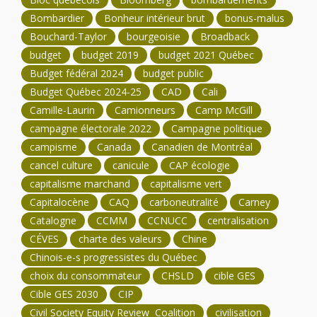
Bombardier
Bonheur intérieur brut
bonus-malus
Bouchard-Taylor
bourgeoisie
Broadback
budget
budget 2019
budget 2021 Québec
Budget fédéral 2024
budget public
Budget Québec 2024-25
CAD
Cali
Camille-Laurin
Camionneurs
Camp McGill
campagne électorale 2022
Campagne politique
campisme
Canada
Canadien de Montréal
cancel culture
canicule
CAP écologie
capitalisme marchand
capitalisme vert
Capitalocène
CAQ
carboneutralité
Carney
Catalogne
CCMM
CCNUCC
centralisation
CÉVES
charte des valeurs
Chine
Chinois-e-s progressistes du Québec
choix du consommateur
CHSLD
cible GES
Cible GES 2030
CIP
Civil Society Equity Review Coalition
civilisation