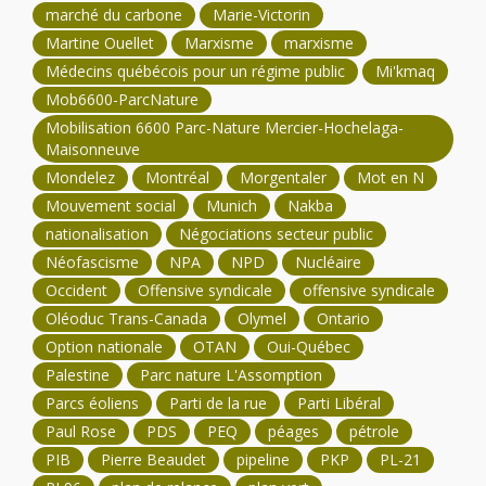
marché du carbone
Marie-Victorin
Martine Ouellet
Marxisme
marxisme
Médecins québécois pour un régime public
Mi'kmaq
Mob6600-ParcNature
Mobilisation 6600 Parc-Nature Mercier-Hochelaga-
Maisonneuve
Mondelez
Montréal
Morgentaler
Mot en N
Mouvement social
Munich
Nakba
nationalisation
Négociations secteur public
Néofascisme
NPA
NPD
Nucléaire
Occident
Offensive syndicale
offensive syndicale
Oléoduc Trans-Canada
Olymel
Ontario
Option nationale
OTAN
Oui-Québec
Palestine
Parc nature L'Assomption
Parcs éoliens
Parti de la rue
Parti Libéral
Paul Rose
PDS
PEQ
péages
pétrole
PIB
Pierre Beaudet
pipeline
PKP
PL-21