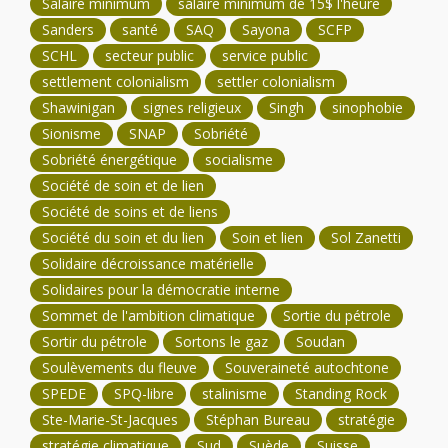
Salaire minimum
salaire minimum de 15$ l'heure
Sanders
santé
SAQ
Sayona
SCFP
SCHL
secteur public
service public
settlement colonialism
settler colonialism
Shawinigan
signes religieux
Singh
sinophobie
Sionisme
SNAP
Sobriété
Sobriété énergétique
socialisme
Société de soin et de lien
Société de soins et de liens
Société du soin et du lien
Soin et lien
Sol Zanetti
Solidaire décroissance matérielle
Solidaires pour la démocratie interne
Sommet de l'ambition climatique
Sortie du pétrole
Sortir du pétrole
Sortons le gaz
Soudan
Soulèvements du fleuve
Souveraineté autochtone
SPEDE
SPQ-libre
stalinisme
Standing Rock
Ste-Marie-St-Jacques
Stéphan Bureau
stratégie
stratégie climatique
Sud
Suède
Suisse