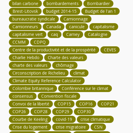
bilan carbone
bombardements
Bombardier
Brest-Litovsk
budget 2014-15
Budget de l'an 1
bureaucratie syndicale
Camionnage
Camionneurs
Canada
canicule
capitalisme
capitalisme vert
caq
Carney
Catalogne
CCMM
CDPQ
Centre de la productivité et de la prospérité
CEVES
Charlie Hebdo
Charte des valeurs
charte des valeurs
chômage
Circonscription de Richelieu
climat
Climate Equity Reference Calculator
Colombie britannique
Conférence sur le climat
consensus
Convention fiscale
Convoi de la liberté
COP15
COP16
COP21
COP26
COP28
COP29
COP30
Courbe de Keeling
covid-19
crise climatique
Crise du logement
crise migratoire
CSN