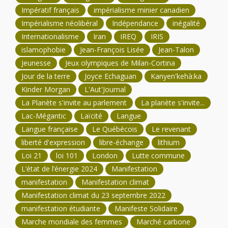
Impératif français
impérialisme minier canadien
Impérialisme néolibéral
Indépendance
inégalité
Internationalisme
Iran
IREQ
IRIS
islamophobie
Jean-François Lisée
Jean-Talon
Jeunesse
Jeux olympiques de Milan-Cortina
Jour de la terre
Joyce Echaguan
Kanyen'kehà:ka
Kinder Morgan
L'Aut'Journal
La Planète s'invite au parlement
La planète s'invite...
Lac-Mégantic
Laïcité
Langue
Langue française
Le Québécois
Le revenant
liberté d'expression
libre-échange
lithium
Loi 21
loi 101
London
Lutte commune
L’état de l’énergie 2024
Manifestation
manifestation
Manifestation climat
Manifestation climat du 23 septembre 2022
manifestation étudiante
Manifeste Solidaire
Marche mondiale des femmes
Marché carbone