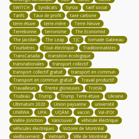
SWITCH
Syndicats
Syriza
tarif social
Tarifs
Taux de profit
taxe carbone
terre-étuve
terre-mère
Terre-Neuve
Terrebonne
terrorisme
The Economist
The Jacobin
The Leap
TJC
tornade Gatineau
Tourbières
Tout-électrique
Traditionnalistes
TransCanada
transition écologique
transnationales
transport collectif
transport collectif gratuit
transport en commun
Transport en commun gratuit
Travail productif
Travailleurs
Trente glorieuses
Trotski
Trudeau
Trump
Trump. Terre-étuve
Ukraine
Ultimatum 2020
Union paysanne
université
UNRWA
UPA
UQÀM
vaccin
Val-d'Or
Vallée-Jonction
Vancouver
véhicule électrique
véhicules électriques
Victoire de Montréal
vieillissement
Vietnam
Ville de Montréal