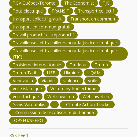
TGV Québec-Toronto
The Economist
TJC
Tout électrique
TRANSIT
Transport collectif
transport collectif gratuit
Transport en commun
transport en commun gratuit
Travail productif et improductif
Travailleuses et travailleurs pour la justice climatique
Travailleuses et travailleurs pour la justice climatique
(TJC)
Troisième internationale
Trudeau
Trump
Trump Tarifs
UFP
Ukraine
UQÀM
Venezuela
Viande
violence
voile
voile islamique
Voiture hydroélectrique
vote tactique
Wet'suwe'ten
Wet'suwet'en
Yanis Varoufakis
Climate Action Tracker
Commission de l'écofiscalité du Canada
OPSEU/SEFPO
RSS Feed