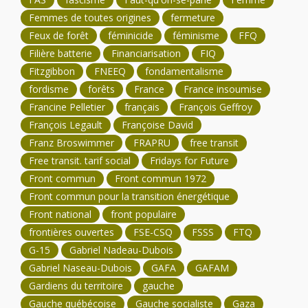
Femmes de toutes origines
fermeture
Feux de forêt
féminicide
féminisme
FFQ
Filière batterie
Financiarisation
FIQ
Fitzgibbon
FNEEQ
fondamentalisme
fordisme
forêts
France
France insoumise
Francine Pelletier
français
François Geffroy
François Legault
Françoise David
Franz Broswimmer
FRAPRU
free transit
Free transit. tarif social
Fridays for Future
Front commun
Front commun 1972
Front commun pour la transition énergétique
Front national
front populaire
frontières ouvertes
FSE-CSQ
FSSS
FTQ
G-15
Gabriel Nadeau-Dubois
Gabriel Naseau-Dubois
GAFA
GAFAM
Gardiens du territoire
gauche
Gauche québécoise
Gauche socialiste
Gaza