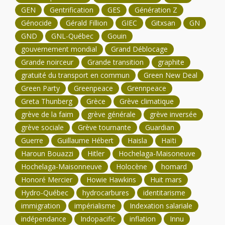
GEN
Gentrification
GES
Génération Z
Génocide
Gérald Fillion
GIEC
Gitxsan
GN
GND
GNL-Québec
Gouin
gouvernement mondial
Grand Déblocage
Grande noirceur
Grande transition
graphite
gratuité du transport en commun
Green New Deal
Green Party
Greenpeace
Grennpeace
Greta Thunberg
Grèce
Grève climatique
grève de la faim
grève générale
grève inversée
grève sociale
Grève tournante
Guardian
Guerre
Guillaume Hébert
Haisla
Haïti
Haroun Bouazzi
Hitler
Hochelaga-Maisoneuve
Hochelaga-Maisonneuve
Holocène
homard
Honoré Mercier
Howie Hawkins
Huit mars
Hydro-Québec
hydrocarbures
identitarisme
immigration
impérialisme
Indexation salariale
indépendance
Indopacific
inflation
Innu