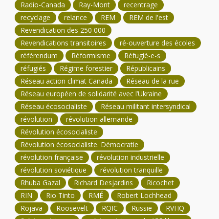
Radio-Canada
Ray-Mont
recentrage
recyclage
relance
REM
REM de l'est
Revendication des 250 000
Revendications transitoires
ré-ouverture des écoles
référendum
Réformisme
Réfugié-e-s
réfugiés
Régime forestier
Républicains
Réseau action climat Canada
Réseau de la rue
Réseau européen de solidarité avec l’Ukraine
Réseau écosocialiste
Réseau militant intersyndical
révolution
révolution allemande
Révolution écosocialiste
Révolution écosocialiste. Démocratie
révolution française
révolution industrielle
révolution soviétique
révolution tranquille
Rhuba Gazal
Richard Desjardins
Ricochet
RIN
Rio Tinto
RMÉ
Robert Lochhead
Rojava
Roosevelt
RQIC
Russie
RVHQ