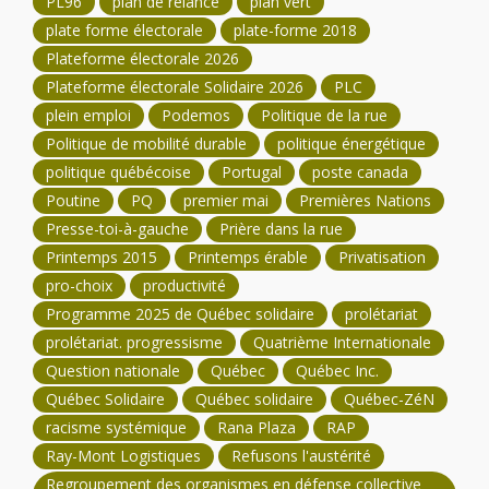
PL96
plan de relance
plan vert
plate forme électorale
plate-forme 2018
Plateforme électorale 2026
Plateforme électorale Solidaire 2026
PLC
plein emploi
Podemos
Politique de la rue
Politique de mobilité durable
politique énergétique
politique québécoise
Portugal
poste canada
Poutine
PQ
premier mai
Premières Nations
Presse-toi-à-gauche
Prière dans la rue
Printemps 2015
Printemps érable
Privatisation
pro-choix
productivité
Programme 2025 de Québec solidaire
prolétariat
prolétariat. progressisme
Quatrième Internationale
Question nationale
Québec
Québec Inc.
Québec Solidaire
Québec solidaire
Québec-ZéN
racisme systémique
Rana Plaza
RAP
Ray-Mont Logistiques
Refusons l'austérité
Regroupement des organismes en défense collective