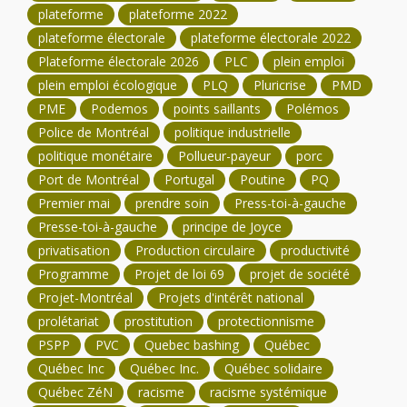
plateforme
plateforme 2022
plateforme électorale
plateforme électorale 2022
Plateforme électorale 2026
PLC
plein emploi
plein emploi écologique
PLQ
Pluricrise
PMD
PME
Podemos
points saillants
Polémos
Police de Montréal
politique industrielle
politique monétaire
Pollueur-payeur
porc
Port de Montréal
Portugal
Poutine
PQ
Premier mai
prendre soin
Press-toi-à-gauche
Presse-toi-à-gauche
principe de Joyce
privatisation
Production circulaire
productivité
Programme
Projet de loi 69
projet de société
Projet-Montréal
Projets d'intérêt national
prolétariat
prostitution
protectionnisme
PSPP
PVC
Quebec bashing
Québec
Québec Inc
Québec Inc.
Québec solidaire
Québec ZéN
racisme
racisme systémique