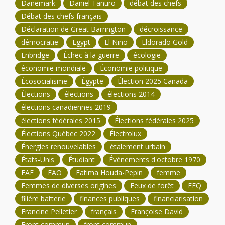
Danemark
Daniel Tanuro
débat des chefs
Débat des chefs français
Déclaration de Great Barrington
décroissance
démocratie
Egypt
El Niño
Eldorado Gold
Enbridge
Échec à la guerre
écologie
économie mondiale
Économie politique
Écosocialisme
Égypte
Élection 2025 Canada
Élections
élections
élections 2014
élections canadiennes 2019
élections fédérales 2015
Élections fédérales 2025
Élections Québec 2022
Électrolux
Énergies renouvelables
étalement urbain
États-Unis
Étudiant
Événements d'octobre 1970
FAE
FAO
Fatima Houda-Pepin
femme
Femmes de diverses origines
Feux de forêt
FFQ
filière batterie
finances publiques
financiarisation
Francine Pelletier
français
Françoise David
Front commun
front commun