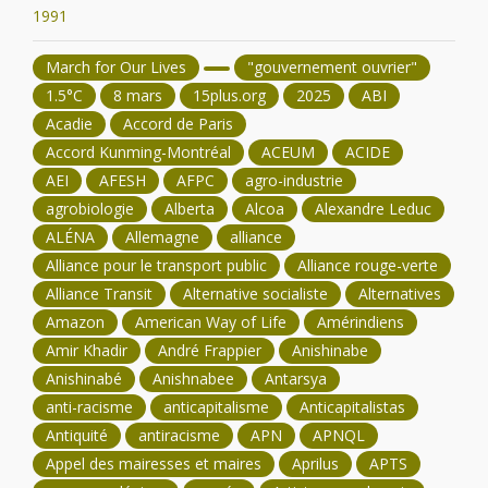
1991
March for Our Lives
"gouvernement ouvrier"
1.5°C
8 mars
15plus.org
2025
ABI
Acadie
Accord de Paris
Accord Kunming-Montréal
ACEUM
ACIDE
AEI
AFESH
AFPC
agro-industrie
agrobiologie
Alberta
Alcoa
Alexandre Leduc
ALÉNA
Allemagne
alliance
Alliance pour le transport public
Alliance rouge-verte
Alliance Transit
Alternative socialiste
Alternatives
Amazon
American Way of Life
Amérindiens
Amir Khadir
André Frappier
Anishinabe
Anishinabé
Anishnabee
Antarsya
anti-racisme
anticapitalisme
Anticapitalistas
Antiquité
antiracisme
APN
APNQL
Appel des mairesses et maires
Aprilus
APTS