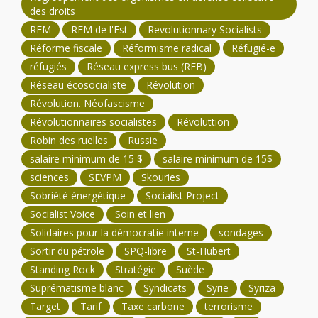
des droits
REM
REM de l'Est
Revolutionnary Socialists
Réforme fiscale
Réformisme radical
Réfugié-e
réfugiés
Réseau express bus (REB)
Réseau écosocialiste
Révolution
Révolution. Néofascisme
Révolutionnaires socialistes
Révoluttion
Robin des ruelles
Russie
salaire minimum de 15 $
salaire minimum de 15$
sciences
SEVPM
Skouries
Sobriété énergétique
Socialist Project
Socialist Voice
Soin et lien
Solidaires pour la démocratie interne
sondages
Sortir du pétrole
SPQ-libre
St-Hubert
Standing Rock
Stratégie
Suède
Suprématisme blanc
Syndicats
Syrie
Syriza
Target
Tarif
Taxe carbone
terrorisme