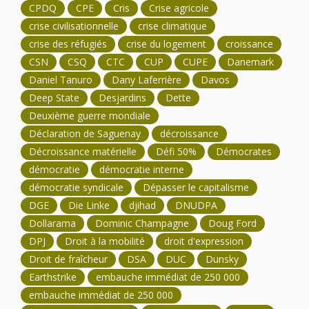
CPDQ
CPE
Cris
Crise agricole
crise civilisationnelle
crise climatique
crise des réfugiés
crise du logement
croissance
CSN
CSQ
CTC
CUP
CUPE
Danemark
Daniel Tanuro
Dany Laferrière
Davos
Deep State
Desjardins
Dette
Deuxième guerre mondiale
Déclaration de Saguenay
décroissance
Décroissance matérielle
Défi 50%
Démocrates
démocratie
démocratie interne
démocratie syndicale
Dépasser le capitalisme
DGE
Die Linke
djihad
DNUDPA
Dollarama
Dominic Champagne
Doug Ford
DPJ
Droit à la mobilité
droit d'expression
Droit de fraîcheur
DSA
DUC
Dunsky
Earthstrike
embauche immédiat de 250 000
embauche immédiat de 250 000