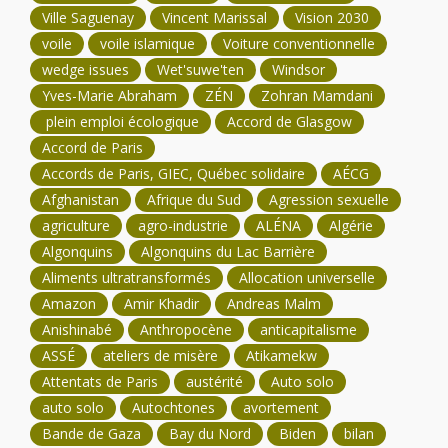
Ville Saguenay
Vincent Marissal
Vision 2030
voile
voile islamique
Voiture conventionnelle
wedge issues
Wet'suwe'ten
Windsor
Yves-Marie Abraham
ZÉN
Zohran Mamdani
plein emploi écologique
Accord de Glasgow
Accord de Paris
Accords de Paris, GIEC, Québec solidaire
AÉCG
Afghanistan
Afrique du Sud
Agression sexuelle
agriculture
agro-industrie
ALÉNA
Algérie
Algonquins
Algonquins du Lac Barrière
Aliments ultratransformés
Allocation universelle
Amazon
Amir Khadir
Andreas Malm
Anishinabé
Anthropocène
anticapitalisme
ASSÉ
ateliers de misère
Atikamekw
Attentats de Paris
austérité
Auto solo
auto solo
Autochtones
avortement
Bande de Gaza
Bay du Nord
Biden
bilan