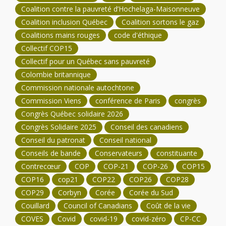
Coalition contre la pauvreté d’Hochelaga-Maisonneuve
Coalition inclusion Québec
Coalition sortons le gaz
Coalitions mains rouges
code d'éthique
Collectif COP15
Collectif pour un Québec sans pauvreté
Colombie britannique
Commission nationale autochtone
Commission Viens
conférence de Paris
congrès
Congrès Québec solidaire 2026
Congrès Solidaire 2025
Conseil des canadiens
Conseil du patronat
Conseil national
Conseils de bande
Conservateurs
constituante
Contrecœur
COP
COP-21
COP-26
COP15
COP16
cop21
COP22
COP26
COP28
COP29
Corbyn
Corée
Corée du Sud
Couillard
Council of Canadians
Coût de la vie
COVES
Covid
covid-19
covid-zéro
CP-CC