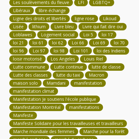
Les soulèvements du fleuve
LFI
LGBTQ+
Libéraux
libre-échange
Ligne des droits et libertés
ligne rose
Likoud
Lisée
lithium
Livre bleu
Livre qui fait dire oui
Loblawes
Logement social
Loi 5
loi 17
loi 21
loi 61
loi 62
Loi 66
Loi 69
loi 70
loi 96
Loi 97
loi 98
Loi 101
loi des Indiens
loisir motorisé
Los Angeles
Louis Riel
Lutte commune
Lutte continue
lutte de classe
Lutte des classes
lutte du taxi
Macron
maison solo
Mamdani
manifestation
manifestation climat
Manifestation Je soutiens l'école publique
Manifestation Montréal
manifestations
Manifeste
Manifeste Solidaire pour les travailleuses et travailleurs
Marche mondiale des femmes
Marche pour la forêt