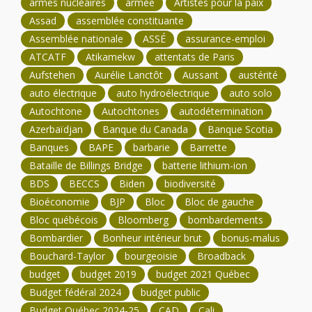
armes nucléaires
armée
Artistes pour la paix
Assad
assemblée constituante
Assemblée nationale
ASSÉ
assurance-emploi
ATCATF
Atikamekw
attentats de Paris
Aufstehen
Aurélie Lanctôt
Aussant
austérité
auto électrique
auto hydroélectrique
auto solo
Autochtone
Autochtones
autodétermination
Azerbaïdjan
Banque du Canada
Banque Scotia
Banques
BAPE
barbarie
Barrette
Bataille de Billings Bridge
batterie lithium-ion
BDS
BECCS
Biden
biodiversité
Bioéconomie
BJP
Bloc
Bloc de gauche
Bloc québécois
Bloomberg
bombardements
Bombardier
Bonheur intérieur brut
bonus-malus
Bouchard-Taylor
bourgeoisie
Broadback
budget
budget 2019
budget 2021 Québec
Budget fédéral 2024
budget public
Budget Québec 2024-25
CAD
Cali