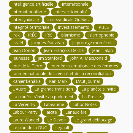
Intelligence artificielle
Internationale
Internationalisme
Intersectionnalité
Intersyndicale
Intersyndicale Québec
Intégrité territoriale
Investissements
IPBES
Irak
IRÉC
IRIS
islamisme
islamophobie
Israël
Jacques Parizeau
Je protège mon école
Jean Dorion
Jean-François Delisle
Jean-Talon
jeunesse
Jim Stanford
John A. MacDonald
Jour de la Terre
Journée internationale des femmes
Journée nationale de la vérité et de la réconciliation
Kanien’kehá:ka
Karl Marx
L'Aut'Journal
L'Autre
La grande transition
La planète s'invite
La planète s'invite au parlement
La Presse
La Vérendry
Labeaume
Labor Notes
Labour Party
laïcité
Lanaudière
Laure Waridel
Le Devoir
Le grand déblocage
Le plan de la DUC
Legault