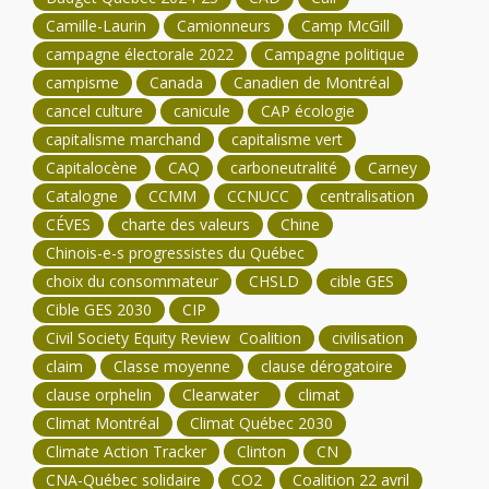
Camille-Laurin
Camionneurs
Camp McGill
campagne électorale 2022
Campagne politique
campisme
Canada
Canadien de Montréal
cancel culture
canicule
CAP écologie
capitalisme marchand
capitalisme vert
Capitalocène
CAQ
carboneutralité
Carney
Catalogne
CCMM
CCNUCC
centralisation
CÉVES
charte des valeurs
Chine
Chinois-e-s progressistes du Québec
choix du consommateur
CHSLD
cible GES
Cible GES 2030
CIP
Civil Society Equity Review Coalition
civilisation
claim
Classe moyenne
clause dérogatoire
clause orphelin
Clearwater
climat
Climat Montréal
Climat Québec 2030
Climate Action Tracker
Clinton
CN
CNA-Québec solidaire
CO2
Coalition 22 avril