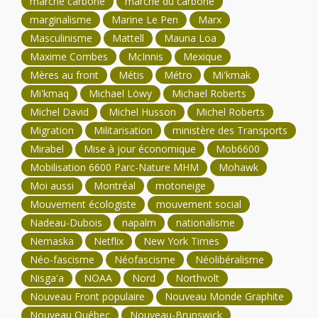
marché carbone
marché du carbone
marginalisme
Marine Le Pen
Marx
Masculinisme
Mattell
Mauna Loa
Maxime Combes
McInnis
Mexique
Mères au front
Métis
Métro
Mi'kmak
Mi'kmaq
Michael Löwy
Michael Roberts
Michel David
Michel Husson
Michel Roberts
Migration
Militarisation
ministère des Transports
Mirabel
Mise à jour économique
Mob6600
Mobilisation 6600 Parc-Nature MHM
Mohawk
Moi aussi
Montréal
motoneige
Mouvement écologiste
mouvement social
Nadeau-Dubois
napalm
nationalisme
Nemaska
Netflix
New York Times
Néo-fascisme
Néofascisme
Néolibéralisme
Nisga'a
NOAA
Nord
Northvolt
Nouveau Front populaire
Nouveau Monde Graphite
Nouveau Québec
Nouveau-Brunswick