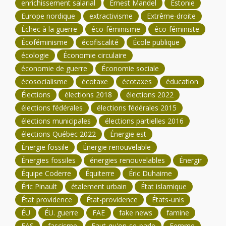
enrichissement salarial
Ernest Mandel
Estonie
Europe nordique
extractivisme
Extrême-droite
Échec à la guerre
éco-féminisme
éco-féministe
Écoféminisme
écofiscalité
École publique
écologie
Économie circulaire
économie de guerre
Économie sociale
écosocialisme
écotaxe
écotaxes
éducation
Élections
élections 2018
élections 2022
élections fédérales
élections fédérales 2015
élections municipales
élections partielles 2016
élections Québec 2022
Énergie est
Énergie fossile
Énergie renouvelable
Énergies fossiles
énergies renouvelables
Énergir
Équipe Coderre
Équiterre
Éric Duhaime
Éric Pinault
étalement urbain
État islamique
État providence
État-providence
États-unis
ÉU
ÉU. guerre
FAE
fake news
famine
FAS
fascisme
Faut-qu'on-se-parle
Femme