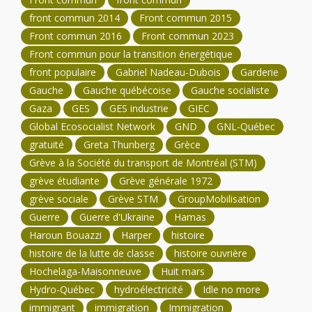
front commun 2014
Front commun 2015
Front commun 2016
Front commun 2023
Front commun pour la transition énergétique
front populaire
Gabriel Nadeau-Dubois
Garderie
Gauche
Gauche québécoise
Gauche socialiste
Gaza
GES
GES industrie
GIEC
Global Ecosocialist Network
GND
GNL-Québec
gratuité
Greta Thunberg
Grèce
Grève à la Société du transport de Montréal (STM)
grève étudiante
Grève générale 1972
grève sociale
Grève STM
GroupMobilisation
Guerre
Guerre d'Ukraine
Hamas
Haroun Bouazzi
Harper
histoire
histoire de la lutte de classe
histoire ouvrière
Hochelaga-Maisonneuve
Huit mars
Hydro-Québec
hydroélectricité
Idle no more
immigrant
immigration
Immigration