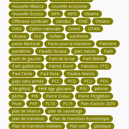
Nouvelle Alliance
nouvelle économie
Nouvelle-Écosse
NPA
NPD
Obama
Offensive syndicale
oléoduc
ONÉ
Ontario
ONU
Option nationale
Orient
OTAN
Ottawa
OUI
Oxfam
pacifisme
pacte électoral
Pacte pour la transition
Palestine
pandémie
Paradis fiscaux
parc nature
Parti
parti de gauche
Parti de la rue
Parti libéral
Parti québécois
Patrick Bond
Patriotes. FTQ
Paul Cliche
Paul Rose
Pauline Marois
pays sans armée
PCC
PCQ
PCU
PDS
Pergélisol
Petit âge glaciaire
PEV
pétrole
pêche
PIB
Pierre Dubuc
Pierre Fitzgibbon
Pivot
PKP
PL10
PL15
Plan d'action 2035
plan de relance
plan de sauvetage
plan de transition
Plan de transition économique
Plan de transition Solidaire
Plan vert
plastique