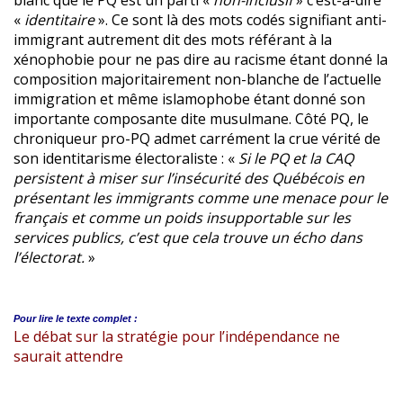
blanc que le PQ est un parti «
non-inclusif
» c’est-à-dire
«
identitaire
». Ce sont là des mots codés signifiant anti-
immigrant autrement dit des mots référant à la
xénophobie pour ne pas dire au racisme étant donné la
composition majoritairement non-blanche de l’actuelle
immigration et même islamophobe étant donné son
importante composante dite musulmane. Côté PQ, le
chroniqueur pro-PQ admet carrément la crue vérité de
son identitarisme électoraliste : «
Si le PQ et la CAQ
persistent à miser sur l’insécurité des Québécois en
présentant les immigrants comme une menace pour le
français et comme un poids insupportable sur les
services publics, c’est que cela trouve un écho dans
l’électorat.
»
Pour lire le
texte complet :
Le débat sur la stratégie pour l’indépendance ne
saurait attendre